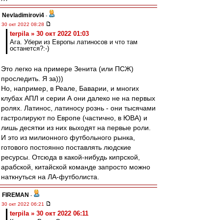
Nevladimirovi4
-
30 окт 2022 08:28
terpila » 30 окт 2022 01:03
Ага. Убери из Европы латиносов и что там
останется?:-)
Это легко на примере Зенита (или ПСЖ)
проследить. Я за)))
Но, например, в Реале, Баварии, и многих
клубах АПЛ и серии А они далеко не на первых
ролях. Латинос, латиносу рознь - они тысячами
гастролируют по Европе (частично, в ЮВА) и
лишь десятки из них выходят на первые роли.
И это из милионного футбольного рынка,
готового постоянно поставлять людские
ресурсы. Отсюда в какой-нибудь кипрской,
арабской, китайской команде запросто можно
наткнуться на ЛА-футболиста.
FIREMAN
-
30 окт 2022 06:21
terpila » 30 окт 2022 06:11