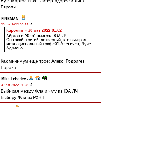
Ну и Маркос Рохо. Либертадорес и Лига
Европы.
FIREMAN
-
30 окт 2022 05:44
Карелин » 30 окт 2022 01:02
Айртон с "Фла" выиграл ЮА ЛЧ.
Он какой, третий, четвёртый, кто выиграл
межнациональный трофей? Аленичев, Луис
Адриано..
Как минимум еще трое: Алекс, Родригез,
Пареха
Mike Lebedev
-
30 окт 2022 01:08
Выбирая между Фла и Флу из ЮА ЛЧ
Выберу Фли из РХЧП!
terpila
-
30 окт 2022 01:08
У Фламенго не выстрелила их сегодняшняя
звезда континентального масштаба Педро.
Работал разгильдяй Габигол.