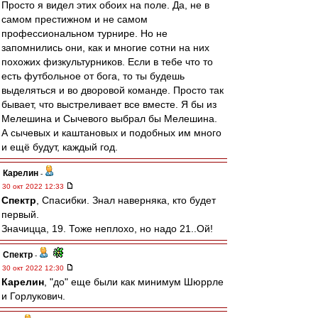
Просто я видел этих обоих на поле. Да, не в
самом престижном и не самом
профессиональном турнире. Но не
запомнились они, как и многие сотни на них
похожих физкультурников. Если в тебе что то
есть футбольное от бога, то ты будешь
выделяться и во дворовой команде. Просто так
бывает, что выстреливает все вместе. Я бы из
Мелешина и Сычевого выбрал бы Мелешина.
А сычевых и каштановых и подобных им много
и ещё будут, каждый год.
Карелин
-
30 окт 2022 12:33
Спектр
, Спасибки. Знал наверняка, кто будет
первый.
Значицца, 19. Тоже неплохо, но надо 21..Ой!
Спектр
-
30 окт 2022 12:30
Карелин
, "до" еще были как минимум Шюррле
и Горлукович.