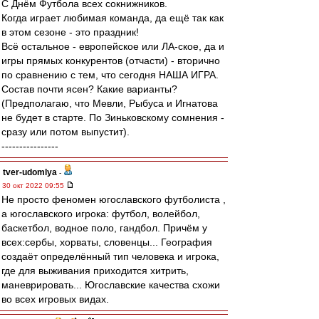
С Днём Футбола всех сокнижников.
Когда играет любимая команда, да ещё так как
в этом сезоне - это праздник!
Всё остальное - европейское или ЛА-ское, да и
игры прямых конкурентов (отчасти) - вторично
по сравнению с тем, что сегодня НАША ИГРА.
Состав почти ясен? Какие варианты?
(Предполагаю, что Мевли, Рыбуса и Игнатова
не будет в старте. По Зиньковскому сомнения -
сразу или потом выпустит).
----------------
tver-udomlya
-
30 окт 2022 09:55
Не просто феномен югославского футболиста ,
а югославского игрока: футбол, волейбол,
баскетбол, водное поло, гандбол. Причём у
всех:сербы, хорваты, словенцы... География
создаёт определённый тип человека и игрока,
где для выживания приходится хитрить,
маневрировать... Югославские качества схожи
во всех игровых видах.