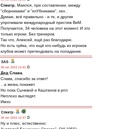
Спектр
, Маялся, при составлении, между
"сборниками" и "клУбниками", хех..
Думаю, всё правильно - и те, и другие
упрочивали международный престиж ВиМ.
Получается, 34 человека на этот момент. И это
только игроки. Без тренеров.
Так что, Алексей, ещё раз благодарю.
Но есть чуйка, что ещё кто-нибудь из игроков
клубов может претендовать на попадание.
SAS
-
30 окт 2022 12:42
Дед Слава
,
Слава, спасибо за ответ!
...а жизнь покажет.
Но пока Сычевой и Каштанов в рпл
Неплохо выглядят.
Имхо
Спектр
-
30 окт 2022 12:37
Ну и плюс, естественно: