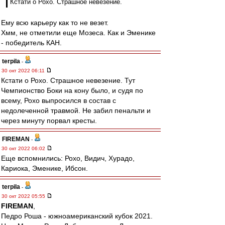
Кстати о Рохо. Страшное невезение.
Ему всю карьеру как то не везет.
Хмм, не отметили еще Мозеса. Как и Эменике
- победитель КАН.
terpila
-
30 окт 2022 06:11
Кстати о Рохо. Страшное невезение. Тут
Чемпионство Боки на кону было, и судя по
всему, Рохо выпросился в состав с
недолеченной травмой. Не забил пенальти и
через минуту порвал кресты.
FIREMAN
-
30 окт 2022 06:02
Еще вспомнились: Рохо, Видич, Хурадо,
Кариока, Эменике, Ибсон.
terpila
-
30 окт 2022 05:55
FIREMAN
,
Педро Роша - южноамериканский кубок 2021.