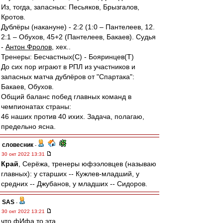
Из, тогда, запасных: Песьяков, Брызгалов,
Кротов.
Дублёры (накануне) - 2:2 (1:0 – Пантелеев, 12.
2:1 – Обухов, 45+2 (Пантелеев, Бакаев). Судья
-
Антон Фролов
, хех..
Тренеры: Бесчастных(С) - Бояринцев(Т)
До сих пор играют в РПЛ из участников и
запасных матча дублёров от "Спартака":
Бакаев, Обухов.
Общий баланс побед главных команд в
чемпионатах страны:
46 наших против 40 ихих. Задача, полагаю,
предельно ясна.
словесник
-
30 окт 2022 13:31
Край
, Серёжа, тренеры юфээловцев (называю
главных): у старших -- Кужлев-младший, у
средних -- Джубанов, у младших -- Сидоров.
SAS
-
30 окт 2022 13:21
что фИфа то эта