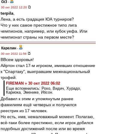
Gt3
-
30 окт 2022 12:20
terpila
,
Лена, а есть градация ЮА турниров?
Что у них самое престижное типо лига
чемпионов, например, или кубок уефа. Или
чемпионат страны на первом месте?
Карелин
-
30 окт 2022 11:56
ВВсем здоровья!
Айртон стал 17-м игроком, имевших отношение
к "Спартаку", выигравшим межнациональный
трофей.
FIREMAN » 30 окт 2022 06:02
Еще вспомнились: Рохо, Видич, Хурадо,
Кариока, Эменике, Ибсон.
Добавил к этим и упомянутым ранее
фамилиям ещё четверых и получился
реестрик из 17 человек.
Но есть, нмв, немаловажный момент. Полагаю,
всё-таки более престижно, если игрок добился
подобных достижений после или во время