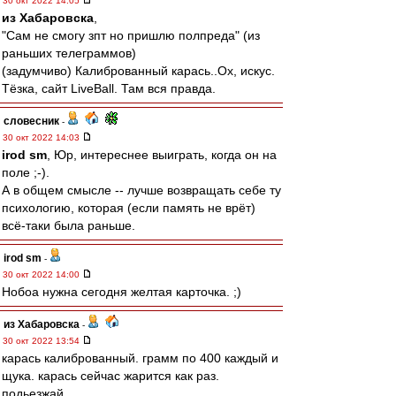
30 окт 2022 14:05
из Хабаровска
,
"Сам не смогу зпт но пришлю полпреда" (из
раньших телеграммов)
(задумчиво) Калиброванный карась..Ох, искус.
Тёзка, сайт LiveBall. Там вся правда.
словесник
-
30 окт 2022 14:03
irod sm
, Юр, интереснее выиграть, когда он на
поле ;-).
А в общем смысле -- лучше возвращать себе ту
психологию, которая (если память не врёт)
всё-таки была раньше.
irod sm
-
30 окт 2022 14:00
Нобоа нужна сегодня желтая карточка. ;)
из Хабаровска
-
30 окт 2022 13:54
карась калиброванный. грамм по 400 каждый и
щука. карась сейчас жарится как раз.
подьезжай