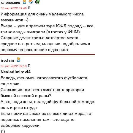
словесник
-
30 окт 2022 09:46
Информация для очень маленького числа
вэвэшников :-).
Вчера -- уже в третьем туре ЮФЛ подряд -- все
три команды выиграли (в гостях у ФШМ).
Старшие делят третье-четвёртое места,
средние на третьем, младшие подобрались к
первому на расстояние в два очка.
irod sm
-
30 окт 2022 09:13
Nevladimirovi4
Володь, феномен югославского футболиста
еще ярче.
Сколько их там всего живёт на территории
бывшей союзной страны?
А вот, поди ж ты, в каждой футбольной команде
есть игроки оттуда.
Если посчитать всех их во всех лигах мира, то
перепись населения там - это еще те
выборные карусели.
)))