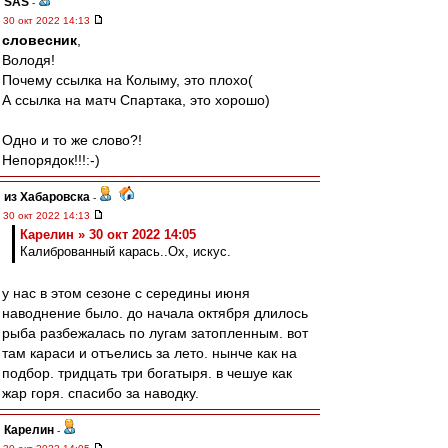
SAS
-
30 окт 2022 14:13
словесник
,
Володя!
Почему ссылка на Колыму, это плохо(
А ссылка на матч Спартака, это хорошо)
Одно и то же слово?!
Непорядок!!!:-)
из Хабаровска
-
30 окт 2022 14:13
Карелин » 30 окт 2022 14:05
Калиброванный карась..Ох, искус.
у нас в этом сезоне с середины июня
наводнение было. до начала октября длилось
рыба разбежалась по лугам затопленным. вот
там караси и отъелись за лето. нынче как на
подбор. тридцать три богатыря. в чешуе как
жар горя. спасибо за наводку.
Карелин
-