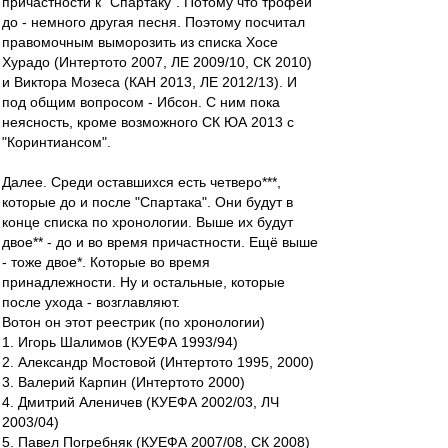
причастности к "Спартаку". Потому что трофеи
до - немного другая песня. Поэтому посчитал
правомочным выморозить из списка Хосе
Хурадо (Интертото 2007, ЛЕ 2009/10, СК 2010)
и Виктора Мозеса (КАН 2013, ЛЕ 2012/13). И
под общим вопросом - Ибсон. С ним пока
неясность, кроме возможного СК ЮА 2013 с
"Коринтиансом".
Далее. Среди оставшихся есть четверо***,
которые до и после "Спартака". Они будут в
конце списка по хронологии. Выше их будут
двое** - до и во время причастности. Ещё выше
- тоже двое*. Которые во время
принадлежности. Ну и остальные, которые
после ухода - возглавляют.
Вотон он этот реестрик (по хронологии)
1. Игорь Шалимов (КУЕФА 1993/94)
2. Александр Мостовой (Интертото 1995, 2000)
3. Валерий Карпин (Интертото 2000)
4. Дмитрий Аленичев (КУЕФА 2002/03, ЛЧ
2003/04)
5. Павел Погребняк (КУЕФА 2007/08, СК 2008)