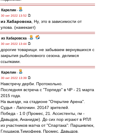
Карелин
-
30 окт 2022 13:52
из Хабаровска
, Ну, это в зависимости от
улова. (намекает)
из Хабаровска
-
30 окт 2022 13:44
дорогие товарищи. не забываем вернувшихся с
закрытия рыболовного сезона. делимся
ссылками.
Карелин
-
30 окт 2022 13:39
Навстречу дерби. Протокольно.
Последняя встреча с "Торпедо" в ЧР - 21 марта
2015 года.
На выезде, на стадионе "Открытие Арена".
Судья - Лапочкин. 20147 зрителей.
Победа - 1:0 (Промес, 21. Ассистенты, гм -
Давыдов, Ананидзе). До сих пор играют в РПЛ
из участников матча от "Спартака": Паршивлюк,
Глушаков,Тимофеев, Промес, Давыдов.