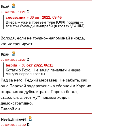
Край
-
30 окт 2022 11:28
словесник » 30 окт 2022, 09:46
Вчера -- уже в третьем туре ЮФЛ подряд --
все три команды выиграли (в гостях у ФШМ).
Володя, если не трудно--напоминай иногда,
кто их тренирует...
Край
-
30 окт 2022 11:20
terpila » 30 окт 2022, 06:11
Кстати о Рохо...Не забил пенальти и через
минуту порвал кресты.
Рад за него. Редкий мерзавец. Не забыть, как
он с Парехой задержались в сборной и Карп их
отправил за дубль играть. Пареха бегал,
старался, а этот му** пешком ходил,
демонстративно.
Гнилой он..
Nevladimirovi4
-
30 окт 2022 10:32