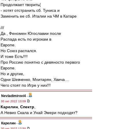
Продолжает творить(
- хотят отстранить сб. Туниса и
Заменить ее сб. Италии на ЧМ в Катаре
///
Да , Феномен Югославии после
Распада есть по игрокам в
Европе.
Но Союз распался.
И тоже Есть!!!!
Про Россию понятно с девяносто первого
Европе.
Но и другие,
Одни Шевченко, Мхитарян, Хвича....
Чего стоят по Игре у них!!!
Nevladimirovi4
-
30 окт 2022 13:09
Карелин
,
Спектр
,
А Невио Скала и Унай Эмери подходят?
Карелин
-
30 окт 2022 12:50