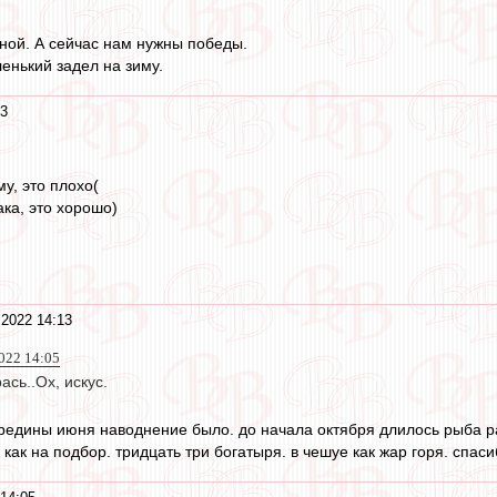
сной. А сейчас нам нужны победы.
енький задел на зиму.
13
у, это плохо(
ака, это хорошо)
 2022 14:13
022 14:05
сь..Ох, искус.
середины июня наводнение было. до начала октября длилось рыба р
 как на подбор. тридцать три богатыря. в чешуе как жар горя. спаси