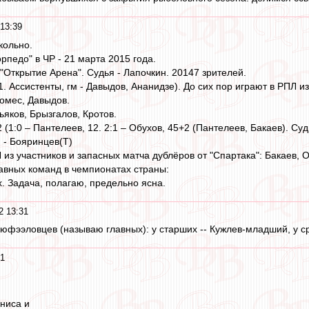
 13:39
кольно.
рпедо" в ЧР - 21 марта 2015 года.
"Открытие Арена". Судья - Лапочкин. 20147 зрителей.
1. Ассистенты, гм - Давыдов, Ананидзе). До сих пор играют в РПЛ и
омес, Давыдов.
сьяков, Брызгалов, Кротов.
2 (1:0 – Пантелеев, 12. 2:1 – Обухов, 45+2 (Пантелеев, Бакаев). Суд
 - Бояринцев(Т)
 из участников и запасных матча дублёров от "Спартака": Бакаев, 
авных команд в чемпионатах страны:
х. Задача, полагаю, предельно ясна.
2 13:31
 юфээловцев (называю главных): у старших -- Кужлев-младший, у ср
21
униса и