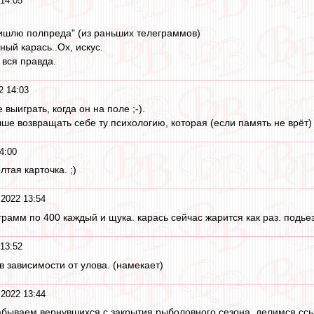
 14:05
ришлю полпреда" (из раньших телеграммов)
ый карась..Ох, искус.
м вся правда.
2 14:03
 выиграть, когда он на поле ;-).
чше возвращать себе ту психологию, которая (если память не врёт)
4:00
тая карточка. ;)
 2022 13:54
грамм по 400 каждый и щука. карась сейчас жарится как раз. подье
 13:52
о в зависимости от улова. (намекает)
 2022 13:44
абываем вернувшихся с закрытия рыболовного сезона. делимся сс