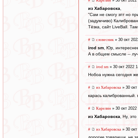
#
Карелин
» 30 окт 2022
из Хабаровска
,
"Сам не смогу зпт но п
(задумчиво) Калиброванн
Тёзка, сайт LiveBall. Та
#
словесник
» 30 окт 202
irod sm
, Юр, интереснее
А в общем смысле -- лу
#
irod sm
» 30 окт 2022 1
Нобоа нужна сегодня жел
#
из Хабаровска
» 30 окт
карась калиброванный. 
#
Карелин
» 30 окт 2022
из Хабаровска
, Ну, эт
#
из Хабаровска
» 30 окт
дорогие товарищи. не з