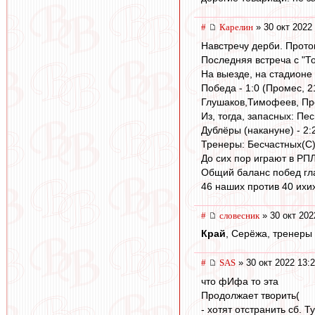
#
Карелин
» 30 окт 2022
Навстречу дерби. Прото
Последняя встреча с "То
На выезде, на стадионе 
Победа - 1:0 (Промес, 2
Глушаков,Тимофеев, Пр
Из, тогда, запасных: Пе
Дублёры (накануне) - 2:
Тренеры: Бесчастных(С)
До сих пор играют в РПЛ
Общий баланс побед гл
46 наших против 40 ихи
#
словесник
» 30 окт 202
Край
, Серёжа, тренеры
#
SAS
» 30 окт 2022 13:
что фИфа то эта
Продолжает творить(
- хотят отстранить сб. Т