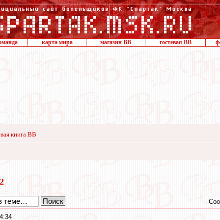
оманда
карта мира
магазин ВВ
гостевая ВВ
ф
вая книга ВВ
22
Соо
4:34