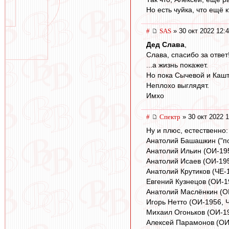
Но есть чуйка, что ещё 
#
SAS
» 30 окт 2022 12:
Дед Слава
,
Слава, спасибо за ответ
...а жизнь покажет.
Но пока Сычевой и Кашт
Неплохо выглядят.
Имхо
#
Спектр
» 30 окт 2022 1
Ну и плюс, естественно:
Анатолий Башашкин ("по
Анатолий Ильин (ОИ-19
Анатолий Исаев (ОИ-19
Анатолий Крутиков (ЧЕ-
Евгений Кузнецов (ОИ-1
Анатолий Маслёнкин (О
Игорь Нетто (ОИ-1956, 
Михаил Огоньков (ОИ-1
Алексей Парамонов (ОИ