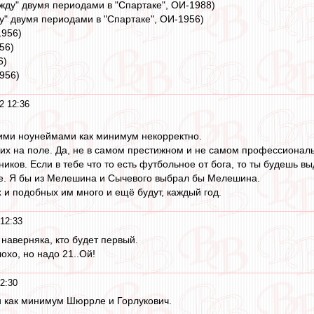
жду" двумя периодами в "Спартаке", ОИ-1988)
у" двумя периодами в "Спартаке", ОИ-1956)
1956)
56)
6)
956)
2 12:36
тими ноунеймами как минимум некорректно.
оих на поле. Да, не в самом престижном и не самом профессиональ
иков. Если в тебе что то есть футбольное от бога, то ты будешь вы
те. Я бы из Мелешина и Сычевого выбрал бы Мелешина.
 и подобных им много и ещё будут, каждый год.
 12:33
 наверняка, кто будет первый.
охо, но надо 21..Ой!
2:30
и как минимум Шюррле и Горлукович.