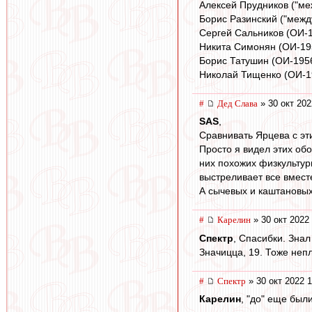
Алексей Прудников ("ме
Борис Разинский ("межд
Сергей Сальников (ОИ-
Никита Симонян (ОИ-19
Борис Татушин (ОИ-195
Николай Тищенко (ОИ-1
#
Дед Слава
» 30 окт 202
SAS
,
Сравнивать Ярцева с э
Просто я видел этих об
них похожих физкультурн
выстреливает все вмес
А сычевых и каштановых
#
Карелин
» 30 окт 2022
Спектр
, Спасибки. Знал
Значицца, 19. Тоже непл
#
Спектр
» 30 окт 2022 1
Карелин
, "до" еще был