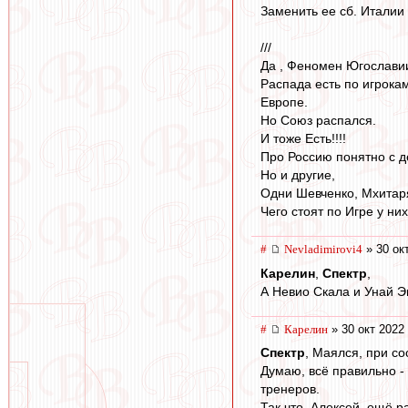
Заменить ее сб. Италии
///
Да , Феномен Югослави
Распада есть по игрокам
Европе.
Но Союз распался.
И тоже Есть!!!!
Про Россию понятно с д
Но и другие,
Одни Шевченко, Мхитарян
Чего стоят по Игре у них!
#
Nevladimirovi4
» 30 ок
Карелин
,
Спектр
,
А Невио Скала и Унай 
#
Карелин
» 30 окт 2022
Спектр
, Маялся, при со
Думаю, всё правильно - 
тренеров.
Так что, Алексей, ещё р