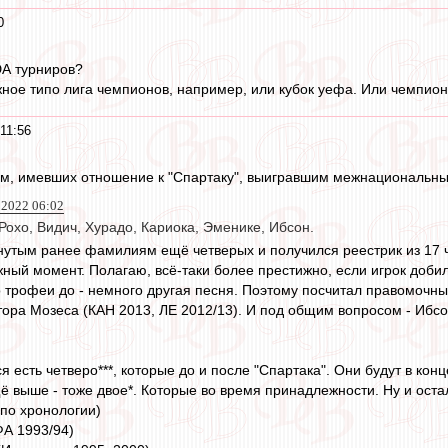
0
ЮА турниров?
жное типо лига чемпионов, например, или кубок уефа. Или чемпио
11:56
ом, имевших отношение к "Спартаку", выигравшим межнациональн
2022 06:02
охо, Видич, Хурадо, Кариока, Эменике, Ибсон.
нутым ранее фамилиям ещё четверых и получился реестрик из 17 
жный момент. Полагаю, всё-таки более престижно, если игрок доб
то трофеи до - немного другая песня. Поэтому посчитал правомочн
ктора Мозеса (КАН 2013, ЛЕ 2012/13). И под общим вопросом - Ибс
 есть четверо***, которые до и после "Спартака". Они будут в конц
ё выше - тоже двое*. Которые во время принадлежности. Ну и остал
(по хронологии)
ФА 1993/94)