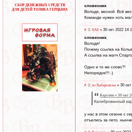
СБОР ДЕНЕЖНЫХ СРЕДСТВ
словесник
ДЛЯ ДЕТЕЙ ТОЛИКА ГЕРЦЫНА
Володя, весной. Всё ве
Команде нужен хоть мал
#
SAS
» 30 окт 2022 14:
словесник
,
Володя!
Почему ссылка на Колым
А ссылка на матч Спарт
Одно и то же слово?!
Непорядок!!!:-)
#
из Хабаровска
» 30 окт
Карелин » 30 окт 2
Калиброванный кара
у нас в этом сезоне с 
отъелись за лето. нынче