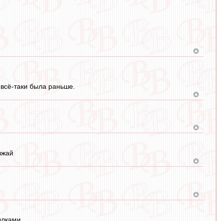
 всё-таки была раньше.
зжай
ылками.