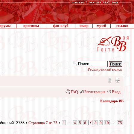
орумы
прогнозы
фан-клуб
юмор
музей
ссылки
Расширенный поиск
FAQ
Регистрация
Вход
Календарь ВВ
7
бщений: 3735 •
Страница
7
из
75
•
1
...
4
5
6
8
9
10
...
75