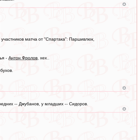
з участников матча от "Спартака": Паршивлюк,
ья -
Антон Фролов
, хех..
Обухов.
едних -- Джубанов, у младших -- Сидоров.