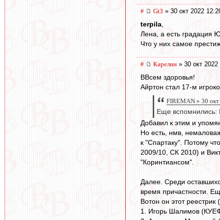
#
Gt3
» 30 окт 2022 12:2
terpila
,
Лена, а есть градация 
Что у них самое прести
#
Карелин
» 30 окт 2022 
ВВсем здоровья!
Айртон стал 17-м игрок
FIREMAN » 30 окт 
Еще вспомнились: Р
Добавил к этим и упомя
Но есть, нмв, немалова
к "Спартаку". Потому ч
2009/10, СК 2010) и Ви
"Коринтиансом".
Далее. Среди оставшихся
время причастности. Ещ
Вотон он этот реестрик 
1. Игорь Шалимов (КУЕ