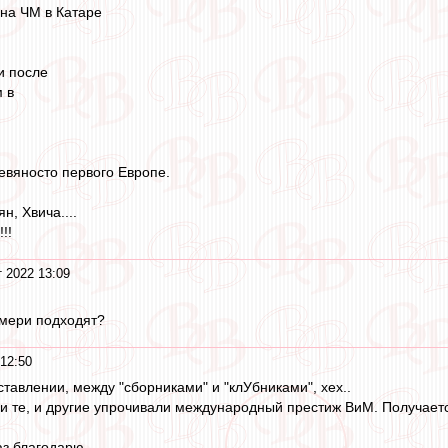
 на ЧМ в Катаре
и после
 в
евяносто первого Европе.
, Хвича....
!!
т 2022 13:09
Эмери подходят?
 12:50
ставлении, между "сборниками" и "клУбниками", хех..
и те, и другие упрочивали международный престиж ВиМ. Получается,
аз благодарю.