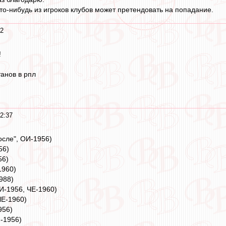
кто-нибудь из игроков клубов может претендовать на попадание.
42
!
анов в рпл
2:37
сле", ОИ-1956)
56)
56)
1960)
988)
И-1956, ЧЕ-1960)
ЧЕ-1960)
956)
-1956)