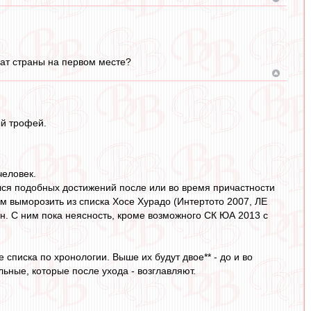
нат страны на первом месте?
ый трофей.
человек.
ился подобных достижений после или во время причастности
ым выморозить из списка Хосе Хурадо (Интертото 2007, ЛЕ
он. С ним пока неясность, кроме возможного СК ЮА 2013 с
е списка по хронологии. Выше их будут двое** - до и во
ьные, которые после ухода - возглавляют.