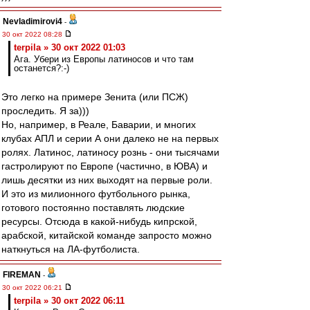
Nevladimirovi4
-
30 окт 2022 08:28
terpila » 30 окт 2022 01:03
Ага. Убери из Европы латиносов и что там
останется?:-)
Это легко на примере Зенита (или ПСЖ)
проследить. Я за)))
Но, например, в Реале, Баварии, и многих
клубах АПЛ и серии А они далеко не на первых
ролях. Латинос, латиносу рознь - они тысячами
гастролируют по Европе (частично, в ЮВА) и
лишь десятки из них выходят на первые роли.
И это из милионного футбольного рынка,
готового постоянно поставлять людские
ресурсы. Отсюда в какой-нибудь кипрской,
арабской, китайской команде запросто можно
наткнуться на ЛА-футболиста.
FIREMAN
-
30 окт 2022 06:21
terpila » 30 окт 2022 06:11