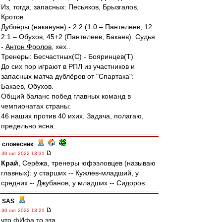
Из, тогда, запасных: Песьяков, Брызгалов,
Кротов.
Дублёры (накануне) - 2:2 (1:0 – Пантелеев, 12.
2:1 – Обухов, 45+2 (Пантелеев, Бакаев). Судья
-
Антон Фролов
, хех..
Тренеры: Бесчастных(С) - Бояринцев(Т)
До сих пор играют в РПЛ из участников и
запасных матча дублёров от "Спартака":
Бакаев, Обухов.
Общий баланс побед главных команд в
чемпионатах страны:
46 наших против 40 ихих. Задача, полагаю,
предельно ясна.
словесник
-
30 окт 2022 13:31
Край
, Серёжа, тренеры юфээловцев (называю
главных): у старших -- Кужлев-младший, у
средних -- Джубанов, у младших -- Сидоров.
SAS
-
30 окт 2022 13:21
что фИфа то эта