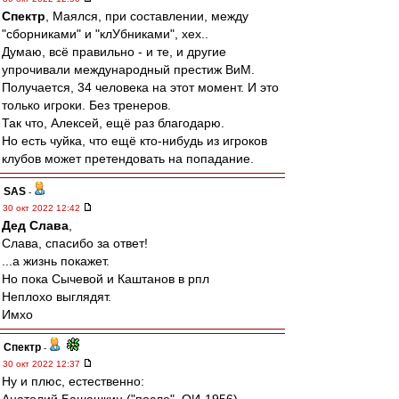
Спектр
, Маялся, при составлении, между
"сборниками" и "клУбниками", хех..
Думаю, всё правильно - и те, и другие
упрочивали международный престиж ВиМ.
Получается, 34 человека на этот момент. И это
только игроки. Без тренеров.
Так что, Алексей, ещё раз благодарю.
Но есть чуйка, что ещё кто-нибудь из игроков
клубов может претендовать на попадание.
SAS
-
30 окт 2022 12:42
Дед Слава
,
Слава, спасибо за ответ!
...а жизнь покажет.
Но пока Сычевой и Каштанов в рпл
Неплохо выглядят.
Имхо
Спектр
-
30 окт 2022 12:37
Ну и плюс, естественно: