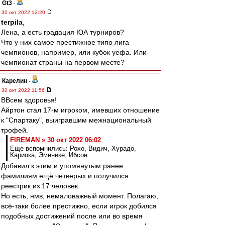
Gt3
-
30 окт 2022 12:20
terpila
,
Лена, а есть градация ЮА турниров?
Что у них самое престижное типо лига
чемпионов, например, или кубок уефа. Или
чемпионат страны на первом месте?
Карелин
-
30 окт 2022 11:56
ВВсем здоровья!
Айртон стал 17-м игроком, имевших отношение
к "Спартаку", выигравшим межнациональный
трофей.
FIREMAN » 30 окт 2022 06:02
Еще вспомнились: Рохо, Видич, Хурадо,
Кариока, Эменике, Ибсон.
Добавил к этим и упомянутым ранее
фамилиям ещё четверых и получился
реестрик из 17 человек.
Но есть, нмв, немаловажный момент. Полагаю,
всё-таки более престижно, если игрок добился
подобных достижений после или во время