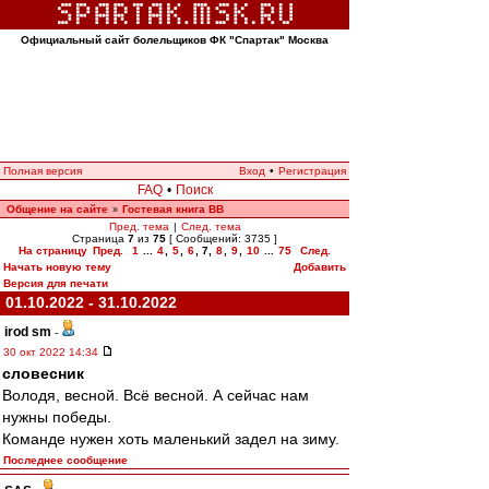
Официальный сайт болельщиков ФК "Спартак" Москва
Полная версия
Вход
•
Регистрация
FAQ
•
Поиск
Общение на сайте
Гостевая книга ВВ
»
Пред. тема
|
След. тема
Страница
7
из
75
[ Сообщений: 3735 ]
На страницу
Пред.
1
...
4
,
5
,
6
,
7
,
8
,
9
,
10
...
75
След.
Начать новую тему
Добавить
Версия для печати
01.10.2022 - 31.10.2022
irod sm
-
30 окт 2022 14:34
словесник
Володя, весной. Всё весной. А сейчас нам
нужны победы.
Команде нужен хоть маленький задел на зиму.
Последнее сообщение