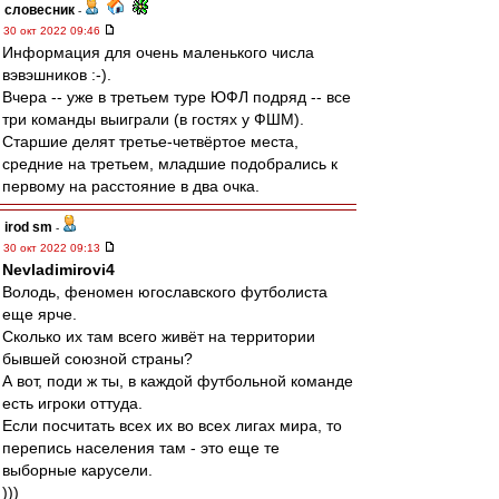
словесник
-
30 окт 2022 09:46
Информация для очень маленького числа
вэвэшников :-).
Вчера -- уже в третьем туре ЮФЛ подряд -- все
три команды выиграли (в гостях у ФШМ).
Старшие делят третье-четвёртое места,
средние на третьем, младшие подобрались к
первому на расстояние в два очка.
irod sm
-
30 окт 2022 09:13
Nevladimirovi4
Володь, феномен югославского футболиста
еще ярче.
Сколько их там всего живёт на территории
бывшей союзной страны?
А вот, поди ж ты, в каждой футбольной команде
есть игроки оттуда.
Если посчитать всех их во всех лигах мира, то
перепись населения там - это еще те
выборные карусели.
)))