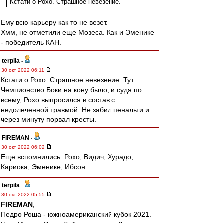
Кстати о Рохо. Страшное невезение.
Ему всю карьеру как то не везет.
Хмм, не отметили еще Мозеса. Как и Эменике
- победитель КАН.
terpila
-
30 окт 2022 06:11
Кстати о Рохо. Страшное невезение. Тут
Чемпионство Боки на кону было, и судя по
всему, Рохо выпросился в состав с
недолеченной травмой. Не забил пенальти и
через минуту порвал кресты.
FIREMAN
-
30 окт 2022 06:02
Еще вспомнились: Рохо, Видич, Хурадо,
Кариока, Эменике, Ибсон.
terpila
-
30 окт 2022 05:55
FIREMAN
,
Педро Роша - южноамериканский кубок 2021.