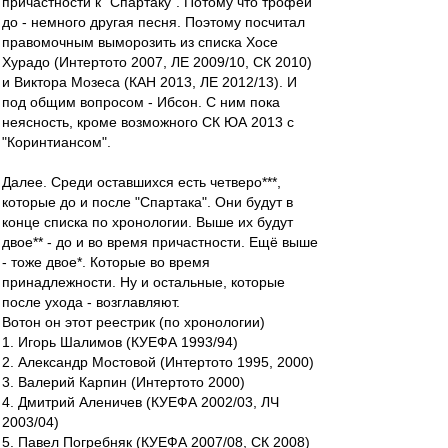
причастности к "Спартаку". Потому что трофеи
до - немного другая песня. Поэтому посчитал
правомочным выморозить из списка Хосе
Хурадо (Интертото 2007, ЛЕ 2009/10, СК 2010)
и Виктора Мозеса (КАН 2013, ЛЕ 2012/13). И
под общим вопросом - Ибсон. С ним пока
неясность, кроме возможного СК ЮА 2013 с
"Коринтиансом".
Далее. Среди оставшихся есть четверо***,
которые до и после "Спартака". Они будут в
конце списка по хронологии. Выше их будут
двое** - до и во время причастности. Ещё выше
- тоже двое*. Которые во время
принадлежности. Ну и остальные, которые
после ухода - возглавляют.
Вотон он этот реестрик (по хронологии)
1. Игорь Шалимов (КУЕФА 1993/94)
2. Александр Мостовой (Интертото 1995, 2000)
3. Валерий Карпин (Интертото 2000)
4. Дмитрий Аленичев (КУЕФА 2002/03, ЛЧ
2003/04)
5. Павел Погребняк (КУЕФА 2007/08, СК 2008)