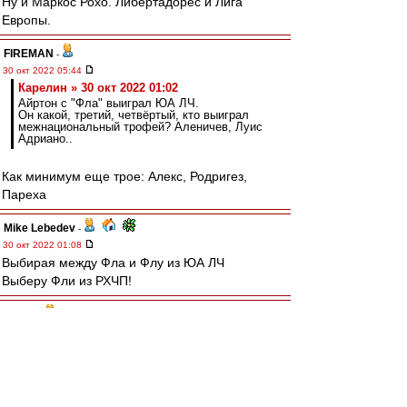
Ну и Маркос Рохо. Либертадорес и Лига
Европы.
FIREMAN
-
30 окт 2022 05:44
Карелин » 30 окт 2022 01:02
Айртон с "Фла" выиграл ЮА ЛЧ.
Он какой, третий, четвёртый, кто выиграл
межнациональный трофей? Аленичев, Луис
Адриано..
Как минимум еще трое: Алекс, Родригез,
Пареха
Mike Lebedev
-
30 окт 2022 01:08
Выбирая между Фла и Флу из ЮА ЛЧ
Выберу Фли из РХЧП!
terpila
-
30 окт 2022 01:08
У Фламенго не выстрелила их сегодняшняя
звезда континентального масштаба Педро.
Работал разгильдяй Габигол.