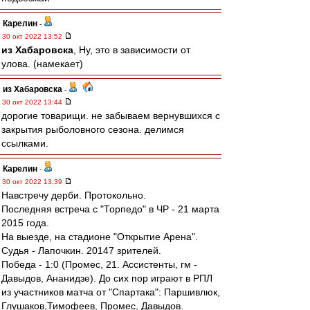
Карелин
-
30 окт 2022 13:52
из Хабаровска
, Ну, это в зависимости от
улова. (намекает)
из Хабаровска
-
30 окт 2022 13:44
дорогие товарищи. не забываем вернувшихся с
закрытия рыболовного сезона. делимся
ссылками.
Карелин
-
30 окт 2022 13:39
Навстречу дерби. Протокольно.
Последняя встреча с "Торпедо" в ЧР - 21 марта
2015 года.
На выезде, на стадионе "Открытие Арена".
Судья - Лапочкин. 20147 зрителей.
Победа - 1:0 (Промес, 21. Ассистенты, гм -
Давыдов, Ананидзе). До сих пор играют в РПЛ
из участников матча от "Спартака": Паршивлюк,
Глушаков,Тимофеев, Промес, Давыдов.