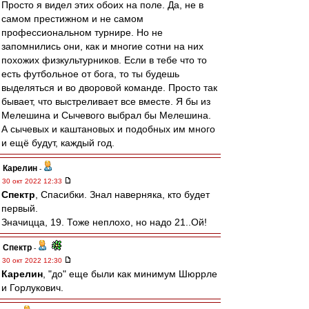
Просто я видел этих обоих на поле. Да, не в
самом престижном и не самом
профессиональном турнире. Но не
запомнились они, как и многие сотни на них
похожих физкультурников. Если в тебе что то
есть футбольное от бога, то ты будешь
выделяться и во дворовой команде. Просто так
бывает, что выстреливает все вместе. Я бы из
Мелешина и Сычевого выбрал бы Мелешина.
А сычевых и каштановых и подобных им много
и ещё будут, каждый год.
Карелин
-
30 окт 2022 12:33
Спектр
, Спасибки. Знал наверняка, кто будет
первый.
Значицца, 19. Тоже неплохо, но надо 21..Ой!
Спектр
-
30 окт 2022 12:30
Карелин
, "до" еще были как минимум Шюррле
и Горлукович.