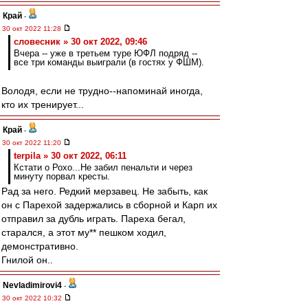
Край
-
30 окт 2022 11:28
словесник » 30 окт 2022, 09:46
Вчера -- уже в третьем туре ЮФЛ подряд --
все три команды выиграли (в гостях у ФШМ).
Володя, если не трудно--напоминай иногда,
кто их тренирует...
Край
-
30 окт 2022 11:20
terpila » 30 окт 2022, 06:11
Кстати о Рохо...Не забил пенальти и через
минуту порвал кресты.
Рад за него. Редкий мерзавец. Не забыть, как
он с Парехой задержались в сборной и Карп их
отправил за дубль играть. Пареха бегал,
старался, а этот му** пешком ходил,
демонстративно.
Гнилой он..
Nevladimirovi4
-
30 окт 2022 10:32