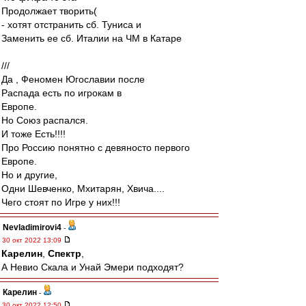
Продолжает творить(
- хотят отстранить сб. Туниса и
Заменить ее сб. Италии на ЧМ в Катаре
///
Да , Феномен Югославии после
Распада есть по игрокам в
Европе.
Но Союз распался.
И тоже Есть!!!!
Про Россию понятно с девяносто первого
Европе.
Но и другие,
Одни Шевченко, Мхитарян, Хвича....
Чего стоят по Игре у них!!!
Nevladimirovi4
-
30 окт 2022 13:09
Карелин
,
Спектр
,
А Невио Скала и Унай Эмери подходят?
Карелин
-
30 окт 2022 12:50