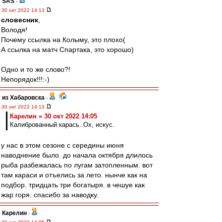
SAS
-
30 окт 2022 14:13
словесник
,
Володя!
Почему ссылка на Колыму, это плохо(
А ссылка на матч Спартака, это хорошо)
Одно и то же слово?!
Непорядок!!!:-)
из Хабаровска
-
30 окт 2022 14:13
Карелин » 30 окт 2022 14:05
Калиброванный карась..Ох, искус.
у нас в этом сезоне с середины июня
наводнение было. до начала октября длилось
рыба разбежалась по лугам затопленным. вот
там караси и отъелись за лето. нынче как на
подбор. тридцать три богатыря. в чешуе как
жар горя. спасибо за наводку.
Карелин
-