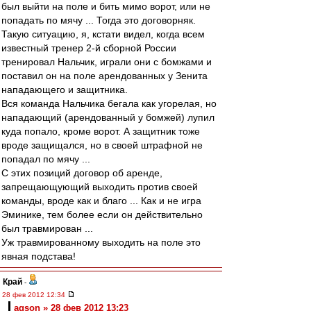
был выйти на поле и бить мимо ворот, или не
попадать по мячу ... Тогда это договорняк.
Такую ситуацию, я, кстати видел, когда всем
известный тренер 2-й сборной России
тренировал Нальчик, играли они с бомжами и
поставил он на поле арендованных у Зенита
нападающего и защитника.
Вся команда Нальчика бегала как угорелая, но
нападающий (арендованный у бомжей) лупил
куда попало, кроме ворот. А защитник тоже
вроде защищался, но в своей штрафной не
попадал по мячу ...
С этих позиций договор об аренде,
запрещающующий выходить против своей
команды, вроде как и благо ... Как и не игра
Эминике, тем более если он действительно
был травмирован ...
Уж травмированному выходить на поле это
явная подстава!
Край
-
28 фев 2012 12:34
agson » 28 фев 2012 13:23