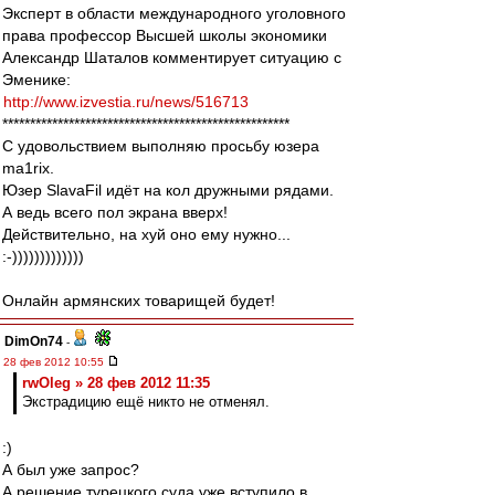
Эксперт в области международного уголовного
права профессор Высшей школы экономики
Александр Шаталов комментирует ситуацию с
Эменике:
http://www.izvestia.ru/news/516713
****************************************************
С удовольствием выполняю просьбу юзера
ma1rix.
Юзер SlavaFil идёт на кол дружными рядами.
А ведь всего пол экрана вверх!
Действительно, на хуй оно ему нужно...
:-)))))))))))))
Онлайн армянских товарищей будет!
DimOn74
-
28 фев 2012 10:55
rwOleg » 28 фев 2012 11:35
Экстрадицию ещё никто не отменял.
:)
А был уже запрос?
А решение турецкого суда уже вступило в