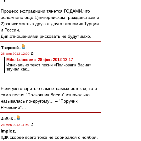
Процесс экстрадиции тянется ГОДАМИ,что
осложнено ещё 1)нигерийским гражданством и
2)зависимостью друг от друга экономик Турции
и России.
Дип.отношениями рисковать не будут,имхо.
Тверской
-
28 фев 2012 12:00
Mike Lebedev » 28 фев 2012 12:17
Изначально текст песни «Полковник Васин»
звучал как...
Если уж говорить о самых-самых истоках, то и
сама песня ”Полковник Васин” изначально
называлась по-другому… – “Поручик
Ржевский”…
4uBaK
-
28 фев 2012 11:59
Imploz
,
КДК скорее всего тоже не собирался с ноября.