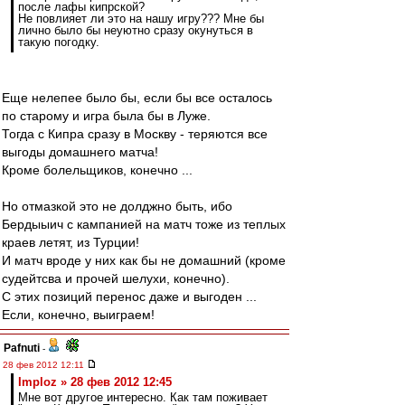
после лафы кипрской?
Не повлияет ли это на нашу игру??? Мне бы
лично было бы неуютно сразу окунуться в
такую погодку.
Еще нелепее было бы, если бы все осталось
по старому и игра была бы в Луже.
Тогда с Кипра сразу в Москву - теряются все
выгоды домашнего матча!
Кроме болельщиков, конечно ...
Но отмазкой это не долджно быть, ибо
Бердыыич с кампанией на матч тоже из теплых
краев летят, из Турции!
И матч вроде у них как бы не домашний (кроме
судейтсва и прочей шелухи, конечно).
С этих позиций перенос даже и выгоден ...
Если, конечно, выиграем!
Pafnuti
-
28 фев 2012 12:11
Imploz » 28 фев 2012 12:45
Мне вот другое интересно. Как там поживает