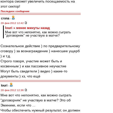
контора сможет увеличить посещаемость на
этот сектор!
Последнее сообщение
crona
-
28 фев 2012 12:42
Iouri » менее минуты назад
Мне вот что непонятно, как можно сыграть
"договорняк" не участвую в матче?
Сознательное действие ) по предварительному
сговору ) за вознаграждение ) нанесшее ущерб
) и т.д.
Строго говоря, участие может быть и
косвенным ) и как пассивное неучастие
Могут быть свидетели ) видео ) какие-то
документы ) хз, что ещё
Iouri
-
28 фев 2012 12:36
Мне вот что непонятно, как можно сыграть
"договорняк" не участвую в матче? Это об
Эминике, если что ...
Чтобы обеспечить нужный результат, он должен