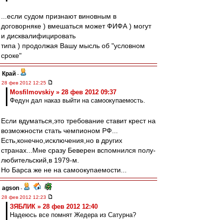
...если судом признают виновным в
договорняке ) вмешаться может ФИФА ) могут
и дисквалифицировать
типа ) продолжая Вашу мысль об "условном
сроке"
Край
-
28 фев 2012 12:25
Mosfilmovskiy » 28 фев 2012 09:37
Федун дал наказ выйти на самоокупаемость.
Если вдуматься,это требование ставит крест на
возможности стать чемпионом РФ...
Есть,конечно,исключения,но в других
странах...Мне сразу Беверен вспомнился полу-
любительский,в 1979-м.
Но Барса же не на самоокупаемости...
agson
-
28 фев 2012 12:23
ЗЯБЛИК » 28 фев 2012 12:40
Надеюсь все помнят Жедера из Сатурна?