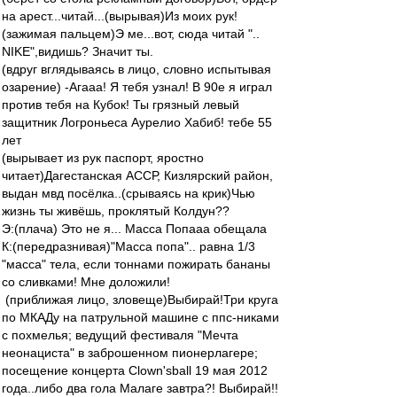
на арест...читай...(вырывая)Из моих рук!
(зажимая пальцем)Э ме...вот, сюда читай "..
NIKE",видишь? Значит ты.
(вдруг вглядываясь в лицо, словно испытывая
озарение) -Агааа! Я тебя узнал! В 90е я играл
против тебя на Кубок! Ты грязный левый
защитник Логроньеса Аурелио Хабиб! тебе 55
лет
(вырывает из рук паспорт, яростно
читает)Дагестанская АССР, Кизлярский район,
выдан мвд посёлка..(срываясь на крик)Чью
жизнь ты живёшь, проклятый Колдун??
Э:(плача) Это не я... Масса Попааа обещала
К:(передразнивая)"Масса попа".. равна 1/3
"масса" тела, если тоннами пожирать бананы
со сливками! Мне доложили!
(приближая лицо, зловеще)Выбирай!Три круга
по МКАДу на патрульной машине с ппс-никами
с похмелья; ведущий фестиваля "Мечта
неонациста" в заброшенном пионерлагере;
посещение концерта Clown'sball 19 мая 2012
года..либо два гола Малаге завтра?! Выбирай!!