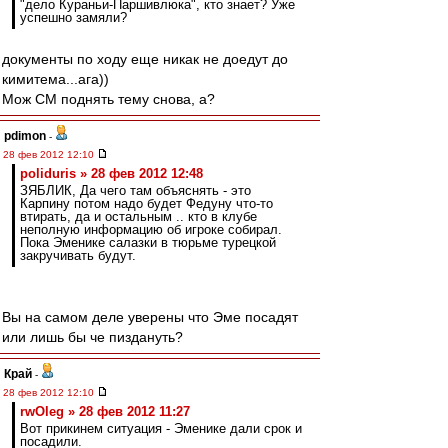
"дело Кураньи-Паршивлюка", кто знает? Уже
успешно замяли?
документы по ходу еще никак не доедут до
кимитема...ага))
Мож СМ поднять тему снова, а?
pdimon
-
28 фев 2012 12:10
poliduris » 28 фев 2012 12:48
ЗЯБЛИК, Да чего там объяснять - это
Карпину потом надо будет Федуну что-то
втирать, да и остальным .. кто в клубе
неполную информацию об игроке собирал.
Пока Эменике салазки в тюрьме турецкой
закручивать будут.
Вы на самом деле уверены что Эме посадят
или лишь бы че пиздануть?
Край
-
28 фев 2012 12:10
rwOleg » 28 фев 2012 11:27
Вот прикинем ситуация - Эменике дали срок и
посадили.