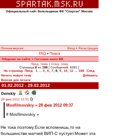
Официальный сайт болельщиков ФК "Спартак" Москва
Полная версия
Вход
•
Регистрация
FAQ
•
Поиск
Общение на сайте
Гостевая книга ВВ
»
Пред. тема
|
След. тема
Страница
8
из
188
[ Сообщений: 9391 ]
На страницу
Пред.
1
...
5
,
6
,
7
,
8
,
9
,
10
,
11
...
188
След.
Начать новую тему
Добавить
Версия для печати
01.02.2012 - 29.02.2012
Denskiy
-
28 фев 2012 12:51
Mosfilmovskiy » 28 фев 2012 09:37
# Mosfilmovskiy »
Не тока поэтому.Если вспомнишь,то на
большинстве матчей ВИП-С пустует.Может эта