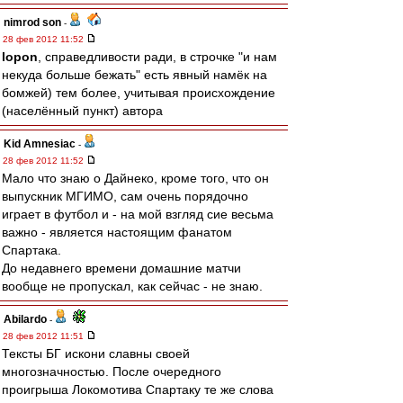
nimrod son
-
28 фев 2012 11:52
lopon
, справедливости ради, в строчке "и нам
некуда больше бежать" есть явный намёк на
бомжей) тем более, учитывая происхождение
(населённый пункт) автора
Kid Amnesiac
-
28 фев 2012 11:52
Мало что знаю о Дайнеко, кроме того, что он
выпускник МГИМО, сам очень порядочно
играет в футбол и - на мой взгляд сие весьма
важно - является настоящим фанатом
Спартака.
До недавнего времени домашние матчи
вообще не пропускал, как сейчас - не знаю.
Abilardo
-
28 фев 2012 11:51
Тексты БГ искони славны своей
многозначностью. После очередного
проигрыша Локомотива Спартаку те же слова