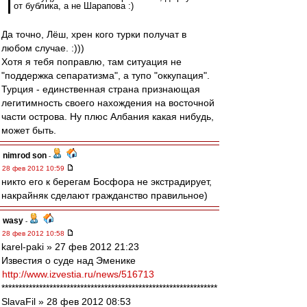
от бублика, а не Шарапова :)
Да точно, Лёш, хрен кого турки получат в
любом случае. :)))
Хотя я тебя поправлю, там ситуация не
"поддержка сепаратизма", а тупо "оккупация".
Турция - единственная страна признающая
легитимность своего нахождения на восточной
части острова. Ну плюс Албания какая нибудь,
может быть.
nimrod son
-
28 фев 2012 10:59
никто его к берегам Босфора не экстрадирует,
накрайняк сделают гражданство правильное)
wasy
-
28 фев 2012 10:58
karel-paki » 27 фев 2012 21:23
Известия о суде над Эменике
http://www.izvestia.ru/news/516713
***************************************************************
SlavaFil » 28 фев 2012 08:53