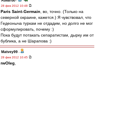
Abilardo
-
28 фев 2012 10:48
Paris Saint-Germain
, во, точно. (Только на
северной окраине, кажется.) Я чувствовал, что
Гедеоныча туркам не отдадим, но долго не мог
сформулировать, почему :)
Пока будут потакать сепаратистам, дырку им от
бублика, а не Шарапова :)
Matvey99
-
28 фев 2012 10:45
rwOleg
,
---------------
более глупую постановку вопроса представить
себе сложно.
Ты уж извини.
Это тоже самое, что ты представляя что через
2-е недели у тебя будет задержка по зарплате
(может же быть такое?), и ты не сможешь
сходить в магазин , и купить пельмений,
сегодня, захерачешь разом 3-и пачки этих
пельменей, и получишь завороток кишок.
Это первое, второе.