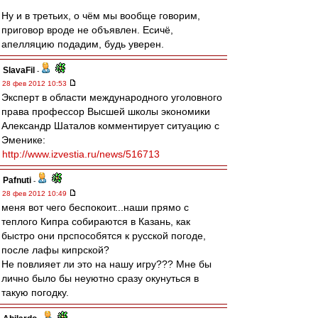
Ну и в третьих, о чём мы вообще говорим,
приговор вроде не объявлен. Есичё,
апелляцию подадим, будь уверен.
SlavaFil
-
28 фев 2012 10:53
Эксперт в области международного уголовного
права профессор Высшей школы экономики
Александр Шаталов комментирует ситуацию с
Эменике:
http://www.izvestia.ru/news/516713
Pafnuti
-
28 фев 2012 10:49
меня вот чего беспокоит...наши прямо с
теплого Кипра собираются в Казань, как
быстро они прспособятся к русской погоде,
после лафы кипрской?
Не повлияет ли это на нашу игру??? Мне бы
лично было бы неуютно сразу окунуться в
такую погодку.