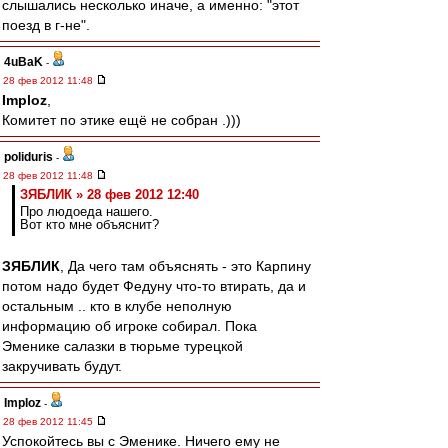
слышались несколько иначе, а именно: "этот
поезд в г-не".
4uBaK
-
28 фев 2012 11:48
Imploz
,
Комитет по этике ещё не собран .)))
poliduris
-
28 фев 2012 11:48
ЗЯБЛИК » 28 фев 2012 12:40
Про людоеда нашего.
Вот кто мне объяснит?
ЗЯБЛИК
, Да чего там объяснять - это Карпину
потом надо будет Федуну что-то втирать, да и
остальным .. кто в клубе неполную
информацию об игроке собирал. Пока
Эменике салазки в тюрьме турецкой
закручивать будут.
Imploz
-
28 фев 2012 11:45
Успокойтесь вы с Эменике. Ничего ему не