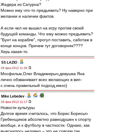
Жедера из Сатурна?
Можно ему что-то предьявить? Ну наверно при
желании и наличии фактов.
А если чел не вышел на игру против своей
будущей команды. Что ему можно предьявить?
"Бунт на корабле", прогул поставить, саботаж в
конце концов. Причем тут договорняк????
Херь какая-то.
SS LAZIO
-
28 фев 2012 11:36
Мосфильм,Олег Владимирыч,девушка Яна
лично обзванивает всех желающих в вип-
с.очень правильный подход,имхо)
Mike Lebedev
-
28 фев 2012 11:17
Новости культуры
Долгое время считалось, что Борис Борисыч
Гребенщиков абсолютно равнодушен к спорту
вообще, и к футболу в частности. Однако, как
выяснилось недавно – это не совсем так