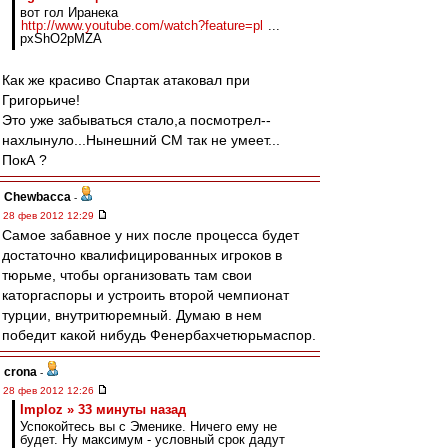
вот гол Иранека
http://www.youtube.com/watch?feature=pl
...
pxShO2pMZA
Как же красиво Спартак атаковал при
Григорьиче!
Это уже забываться стало,а посмотрел--
нахлынуло...Нынешний СМ так не умеет...
ПокА ?
Chewbacca
-
28 фев 2012 12:29
Самое забавное у них после процесса будет
достаточно квалифицированных игроков в
тюрьме, чтобы организовать там свои
каторгаспоры и устроить второй чемпионат
турции, внутритюремный. Думаю в нем
победит какой нибудь Фенербахчетюрьмаспор.
crona
-
28 фев 2012 12:26
Imploz » 33 минуты назад
Успокойтесь вы с Эменике. Ничего ему не
будет. Ну максимум - условный срок дадут