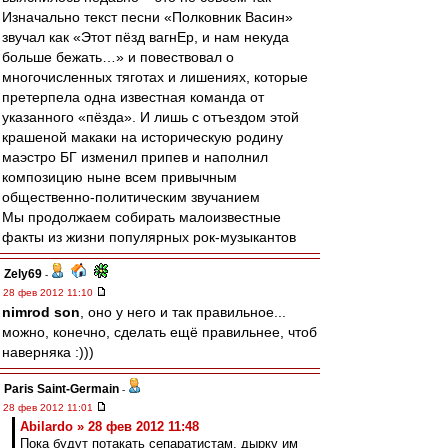
Изначально текст песни «Полковник Васин»
звучал как «Этот пёзд вагнЕр, и нам некуда
больше бежать…» и повествовал о
многочисленных тяготах и лишениях, которые
претерпела одна известная команда от
указанного «пёзда». И лишь с отъездом этой
крашеной макаки на историческую родину
маэстро БГ изменил припев и наполнил
композицию ныне всем привычным
общественно-политическим звучанием
Мы продолжаем собирать малоизвестные
факты из жизни популярных рок-музыкантов
Zely69
-
28 фев 2012 11:10
nimrod son
, оно у него и так правильное...
можно, конечно, сделать ещё правильнее, чтоб
наверняка :)))
Paris Saint-Germain
-
28 фев 2012 11:01
Abilardo » 28 фев 2012 11:48
Пока будут потакать сепаратистам, дырку им