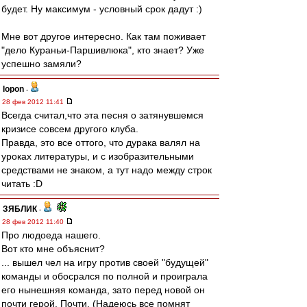
будет. Ну максимум - условный срок дадут :)
Мне вот другое интересно. Как там поживает
"дело Кураньи-Паршивлюка", кто знает? Уже
успешно замяли?
lopon
-
28 фев 2012 11:41
Всегда считал,что эта песня о затянувшемся
кризисе совсем другого клуба.
Правда, это все оттого, что дурака валял на
уроках литературы, и с изобразительными
средствами не знаком, а тут надо между строк
читать :D
ЗЯБЛИК
-
28 фев 2012 11:40
Про людоеда нашего.
Вот кто мне объяснит?
... вышел чел на игру против своей "будущей"
команды и обосрался по полной и проиграла
его нынешняя команда, зато перед новой он
почти герой. Почти. (Надеюсь все помнят