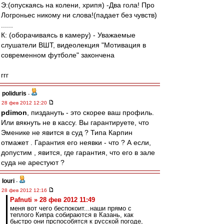
Э:(опускаясь на колени, хрипя) -Два гола! Про
Логроньес никому ни слова!(падает без чувств)
......
К: (оборачиваясь в камеру) - Уважаемые
слушатели ВШТ, видеолекция "Мотивация в
современном футболе" закончена
ггг
poliduris
-
28 фев 2012 12:20
pdimon
, пиздануть - это скорее ваш профиль.
Или вякнуть не в кассу. Вы гарантируете, что
Эменике не явится в суд ? Типа Карпин
отмажет . Гарантия его неявки - что ? А если,
допустим , явится, где гарантия, что его в зале
суда не арестуют ?
Iouri
-
28 фев 2012 12:16
Pafnuti » 28 фев 2012 11:49
меня вот чего беспокоит...наши прямо с
теплого Кипра собираются в Казань, как
быстро они прспособятся к русской погоде,