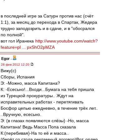
в последней игре за Сатурн против нас (счёт
1:1), за месяц до перехода в Спартак, Жедера
трудно заподозрить и в сдаче, и в "обосрался
по полной".
вот гол Иранека
http://www.youtube.com/watch?
feature=pl ... pxShO2pMZA
Egor
-
28 фев 2012 12:20
Вижу(с)
Сборы, Испания
Э: -Можно, масса Капитана?
К: -Есесьно!...Входи...Бумага на тебя пришла
из Турецкой прокуратуры.. Ждут на
исправительных работах - перетягивать
Босфор цепью ежедневно, в течение трёх лет..
..Вручную, есесьно.
Э: (в глазах появляются слёзы) -Но, масса
Капитана! Ведь Масса Попа сказала
К:(перебивая)-На то её и масса..
(берёт со стола рекламный договор)Вот, ордер