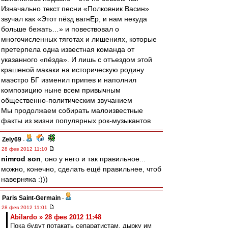
Изначально текст песни «Полковник Васин»
звучал как «Этот пёзд вагнЕр, и нам некуда
больше бежать…» и повествовал о
многочисленных тяготах и лишениях, которые
претерпела одна известная команда от
указанного «пёзда». И лишь с отъездом этой
крашеной макаки на историческую родину
маэстро БГ изменил припев и наполнил
композицию ныне всем привычным
общественно-политическим звучанием
Мы продолжаем собирать малоизвестные
факты из жизни популярных рок-музыкантов
Zely69
-
28 фев 2012 11:10
nimrod son
, оно у него и так правильное...
можно, конечно, сделать ещё правильнее, чтоб
наверняка :)))
Paris Saint-Germain
-
28 фев 2012 11:01
Abilardo » 28 фев 2012 11:48
Пока будут потакать сепаратистам, дырку им