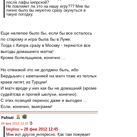
после лафы кипрской?
Не повлияет ли это на нашу игру??? Мне бы
лично было бы неуютно сразу окунуться в
такую погодку.
Еще нелепее было бы, если бы все осталось
по старому и игра была бы в Луже.
Тогда с Кипра сразу в Москву - теряются все
выгоды домашнего матча!
Кроме болельщиков, конечно ...
Но отмазкой это не долджно быть, ибо
Бердыыич с кампанией на матч тоже из теплых
краев летят, из Турции!
И матч вроде у них как бы не домашний (кроме
судейтсва и прочей шелухи, конечно).
С этих позиций перенос даже и выгоден ...
Если, конечно, выиграем!
Pafnuti
-
28 фев 2012 12:11
Imploz » 28 фев 2012 12:45
Мне вот другое интересно. Как там поживает