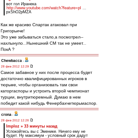
вот гол Иранека
http://www.youtube.com/watch?feature=pl
...
pxShO2pMZA
Как же красиво Спартак атаковал при
Григорьиче!
Это уже забываться стало,а посмотрел--
нахлынуло...Нынешний СМ так не умеет...
ПокА ?
Chewbacca
-
28 фев 2012 12:29
Самое забавное у них после процесса будет
достаточно квалифицированных игроков в
тюрьме, чтобы организовать там свои
каторгаспоры и устроить второй чемпионат
турции, внутритюремный. Думаю в нем
победит какой нибудь Фенербахчетюрьмаспор.
crona
-
28 фев 2012 12:26
Imploz » 33 минуты назад
Успокойтесь вы с Эменике. Ничего ему не
будет. Ну максимум - условный срок дадут