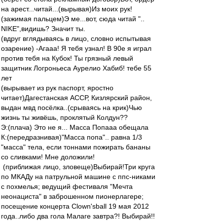
на арест...читай...(вырывая)Из моих рук!
(зажимая пальцем)Э ме...вот, сюда читай "..
NIKE",видишь? Значит ты.
(вдруг вглядываясь в лицо, словно испытывая
озарение) -Агааа! Я тебя узнал! В 90е я играл
против тебя на Кубок! Ты грязный левый
защитник Логроньеса Аурелио Хабиб! тебе 55
лет
(вырывает из рук паспорт, яростно
читает)Дагестанская АССР, Кизлярский район,
выдан мвд посёлка..(срываясь на крик)Чью
жизнь ты живёшь, проклятый Колдун??
Э:(плача) Это не я... Масса Попааа обещала
К:(передразнивая)"Масса попа".. равна 1/3
"масса" тела, если тоннами пожирать бананы
со сливками! Мне доложили!
(приближая лицо, зловеще)Выбирай!Три круга
по МКАДу на патрульной машине с ппс-никами
с похмелья; ведущий фестиваля "Мечта
неонациста" в заброшенном пионерлагере;
посещение концерта Clown'sball 19 мая 2012
года..либо два гола Малаге завтра?! Выбирай!!