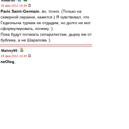
Abilardo
-
28 фев 2012 10:48
Paris Saint-Germain
, во, точно. (Только на
северной окраине, кажется.) Я чувствовал, что
Гедеоныча туркам не отдадим, но долго не мог
сформулировать, почему :)
Пока будут потакать сепаратистам, дырку им от
бублика, а не Шарапова :)
Matvey99
-
28 фев 2012 10:45
rwOleg
,
---------------
более глупую постановку вопроса представить
себе сложно.
Ты уж извини.
Это тоже самое, что ты представляя что через
2-е недели у тебя будет задержка по зарплате
(может же быть такое?), и ты не сможешь
сходить в магазин , и купить пельмений,
сегодня, захерачешь разом 3-и пачки этих
пельменей, и получишь завороток кишок.
Это первое, второе.