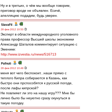
Ну и в третьих, о чём мы вообще говорим,
приговор вроде не объявлен. Есичё,
апелляцию подадим, будь уверен.
SlavaFil
-
28 фев 2012 10:53
Эксперт в области международного уголовного
права профессор Высшей школы экономики
Александр Шаталов комментирует ситуацию с
Эменике:
http://www.izvestia.ru/news/516713
Pafnuti
-
28 фев 2012 10:49
меня вот чего беспокоит...наши прямо с
теплого Кипра собираются в Казань, как
быстро они прспособятся к русской погоде,
после лафы кипрской?
Не повлияет ли это на нашу игру??? Мне бы
лично было бы неуютно сразу окунуться в
такую погодку.