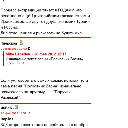
Процесс экстрадиции тянется ГОДАМИ,что
осложнено ещё 1)нигерийским гражданством и
2)зависимостью друг от друга экономик Турции
и России.
Дип.отношениями рисковать не будут,имхо.
Тверской
-
28 фев 2012 12:00
Mike Lebedev » 28 фев 2012 12:17
Изначально текст песни «Полковник Васин»
звучал как...
Если уж говорить о самых-самых истоках, то и
сама песня ”Полковник Васин” изначально
называлась по-другому… – “Поручик
Ржевский”…
4uBaK
-
28 фев 2012 11:59
Imploz
,
КДК скорее всего тоже не собирался с ноября.