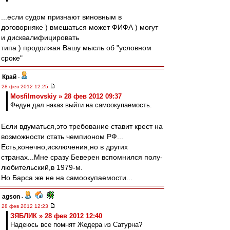
...если судом признают виновным в
договорняке ) вмешаться может ФИФА ) могут
и дисквалифицировать
типа ) продолжая Вашу мысль об "условном
сроке"
Край
-
28 фев 2012 12:25
Mosfilmovskiy » 28 фев 2012 09:37
Федун дал наказ выйти на самоокупаемость.
Если вдуматься,это требование ставит крест на
возможности стать чемпионом РФ...
Есть,конечно,исключения,но в других
странах...Мне сразу Беверен вспомнился полу-
любительский,в 1979-м.
Но Барса же не на самоокупаемости...
agson
-
28 фев 2012 12:23
ЗЯБЛИК » 28 фев 2012 12:40
Надеюсь все помнят Жедера из Сатурна?