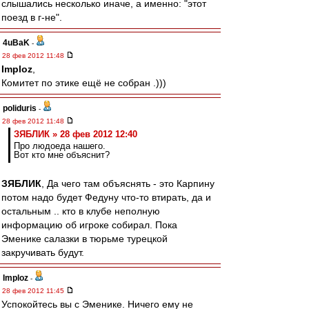
слышались несколько иначе, а именно: "этот
поезд в г-не".
4uBaK
-
28 фев 2012 11:48
Imploz
,
Комитет по этике ещё не собран .)))
poliduris
-
28 фев 2012 11:48
ЗЯБЛИК » 28 фев 2012 12:40
Про людоеда нашего.
Вот кто мне объяснит?
ЗЯБЛИК
, Да чего там объяснять - это Карпину
потом надо будет Федуну что-то втирать, да и
остальным .. кто в клубе неполную
информацию об игроке собирал. Пока
Эменике салазки в тюрьме турецкой
закручивать будут.
Imploz
-
28 фев 2012 11:45
Успокойтесь вы с Эменике. Ничего ему не