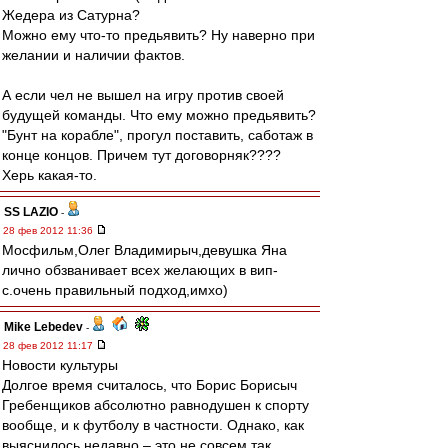
Жедера из Сатурна?
Можно ему что-то предьявить? Ну наверно при
желании и наличии фактов.
А если чел не вышел на игру против своей
будущей команды. Что ему можно предьявить?
"Бунт на корабле", прогул поставить, саботаж в
конце концов. Причем тут договорняк????
Херь какая-то.
SS LAZIO
-
28 фев 2012 11:36
Мосфильм,Олег Владимирыч,девушка Яна
лично обзванивает всех желающих в вип-
с.очень правильный подход,имхо)
Mike Lebedev
-
28 фев 2012 11:17
Новости культуры
Долгое время считалось, что Борис Борисыч
Гребенщиков абсолютно равнодушен к спорту
вообще, и к футболу в частности. Однако, как
выяснилось недавно – это не совсем так