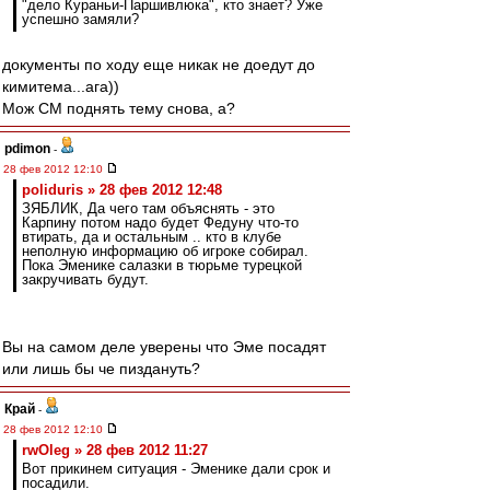
"дело Кураньи-Паршивлюка", кто знает? Уже
успешно замяли?
документы по ходу еще никак не доедут до
кимитема...ага))
Мож СМ поднять тему снова, а?
pdimon
-
28 фев 2012 12:10
poliduris » 28 фев 2012 12:48
ЗЯБЛИК, Да чего там объяснять - это
Карпину потом надо будет Федуну что-то
втирать, да и остальным .. кто в клубе
неполную информацию об игроке собирал.
Пока Эменике салазки в тюрьме турецкой
закручивать будут.
Вы на самом деле уверены что Эме посадят
или лишь бы че пиздануть?
Край
-
28 фев 2012 12:10
rwOleg » 28 фев 2012 11:27
Вот прикинем ситуация - Эменике дали срок и
посадили.