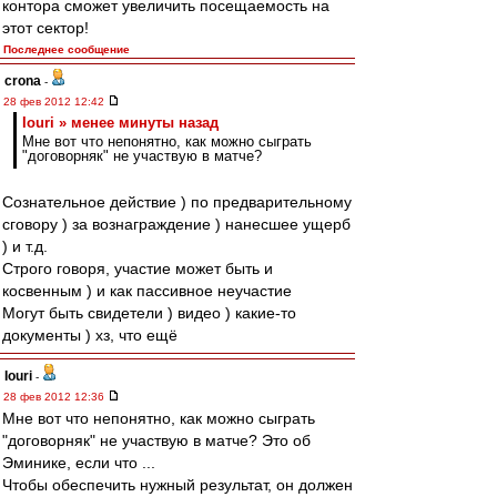
контора сможет увеличить посещаемость на
этот сектор!
Последнее сообщение
crona
-
28 фев 2012 12:42
Iouri » менее минуты назад
Мне вот что непонятно, как можно сыграть
"договорняк" не участвую в матче?
Сознательное действие ) по предварительному
сговору ) за вознаграждение ) нанесшее ущерб
) и т.д.
Строго говоря, участие может быть и
косвенным ) и как пассивное неучастие
Могут быть свидетели ) видео ) какие-то
документы ) хз, что ещё
Iouri
-
28 фев 2012 12:36
Мне вот что непонятно, как можно сыграть
"договорняк" не участвую в матче? Это об
Эминике, если что ...
Чтобы обеспечить нужный результат, он должен