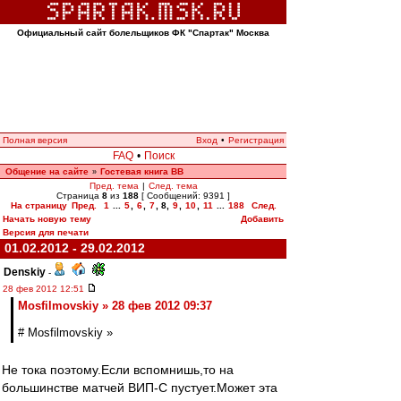
Официальный сайт болельщиков ФК "Спартак" Москва
Полная версия
Вход
•
Регистрация
FAQ
•
Поиск
Общение на сайте
Гостевая книга ВВ
»
Пред. тема
|
След. тема
Страница
8
из
188
[ Сообщений: 9391 ]
На страницу
Пред.
1
...
5
,
6
,
7
,
8
,
9
,
10
,
11
...
188
След.
Начать новую тему
Добавить
Версия для печати
01.02.2012 - 29.02.2012
Denskiy
-
28 фев 2012 12:51
Mosfilmovskiy » 28 фев 2012 09:37
# Mosfilmovskiy »
Не тока поэтому.Если вспомнишь,то на
большинстве матчей ВИП-С пустует.Может эта