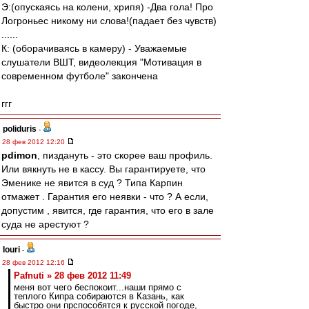
Э:(опускаясь на колени, хрипя) -Два гола! Про
Логроньес никому ни слова!(падает без чувств)
......
К: (оборачиваясь в камеру) - Уважаемые
слушатели ВШТ, видеолекция "Мотивация в
современном футболе" закончена
ггг
poliduris
-
28 фев 2012 12:20
pdimon
, пиздануть - это скорее ваш профиль.
Или вякнуть не в кассу. Вы гарантируете, что
Эменике не явится в суд ? Типа Карпин
отмажет . Гарантия его неявки - что ? А если,
допустим , явится, где гарантия, что его в зале
суда не арестуют ?
Iouri
-
28 фев 2012 12:16
Pafnuti » 28 фев 2012 11:49
меня вот чего беспокоит...наши прямо с
теплого Кипра собираются в Казань, как
быстро они прспособятся к русской погоде,