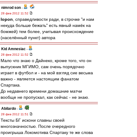
nimrod son
-
28 фев 2012 11:52
lopon
, справедливости ради, в строчке "и нам
некуда больше бежать" есть явный намёк на
бомжей) тем более, учитывая происхождение
(населённый пункт) автора
Kid Amnesiac
-
28 фев 2012 11:52
Мало что знаю о Дайнеко, кроме того, что он
выпускник МГИМО, сам очень порядочно
играет в футбол и - на мой взгляд сие весьма
важно - является настоящим фанатом
Спартака.
До недавнего времени домашние матчи
вообще не пропускал, как сейчас - не знаю.
Abilardo
-
28 фев 2012 11:51
Тексты БГ искони славны своей
многозначностью. После очередного
проигрыша Локомотива Спартаку те же слова