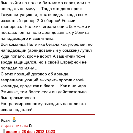
был выйти на поле и бить мимо ворот, или не
попадать по мячу ... Тогда это договорняк.
Такую ситуацию, я, кстати видел, когда всем
известный тренер 2-й сборной России
тренировал Нальчик, играли они с бомжами и
поставил он на поле арендованных у Зенита
нападающего и защитника.
Вся команда Нальчика бегала как угорелая, но
нападающий (арендованный у бомжей) лупил
куда попало, кроме ворот. А защитник тоже
вроде защищался, но в своей штрафной не
попадал по мячу ...
С этих позиций договор об аренде,
запрещающующий выходить против своей
команды, вроде как и благо ... Как и не игра
Эминике, тем более если он действительно
был травмирован ...
Уж травмированному выходить на поле это
явная подстава!
Край
-
28 фев 2012 12:34
agson » 28 фев 2012 13:23