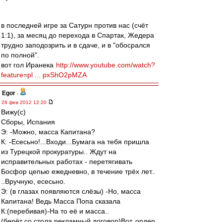
в последней игре за Сатурн против нас (счёт
1:1), за месяц до перехода в Спартак, Жедера
трудно заподозрить и в сдаче, и в "обосрался
по полной".
вот гол Иранека
http://www.youtube.com/watch?
feature=pl ... pxShO2pMZA
Egor
-
28 фев 2012 12:20
Вижу(с)
Сборы, Испания
Э: -Можно, масса Капитана?
К: -Есесьно!...Входи...Бумага на тебя пришла
из Турецкой прокуратуры.. Ждут на
исправительных работах - перетягивать
Босфор цепью ежедневно, в течение трёх лет..
..Вручную, есесьно.
Э: (в глазах появляются слёзы) -Но, масса
Капитана! Ведь Масса Попа сказала
К:(перебивая)-На то её и масса..
(берёт со стола рекламный договор)Вот, ордер