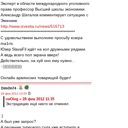
Эксперт в области международного уголовного
права профессор Высшей школы экономики
Александр Шаталов комментирует ситуацию с
Эменике:
http://www.izvestia.ru/news/516713
****************************************************
С удовольствием выполняю просьбу юзера
ma1rix.
Юзер SlavaFil идёт на кол дружными рядами.
А ведь всего пол экрана вверх!
Действительно, на хуй оно ему нужно...
:-)))))))))))))
Онлайн армянских товарищей будет!
DimOn74
-
28 фев 2012 10:55
rwOleg » 28 фев 2012 11:35
Экстрадицию ещё никто не отменял.
:)
А был уже запрос?
А решение турецкого суда уже вступило в