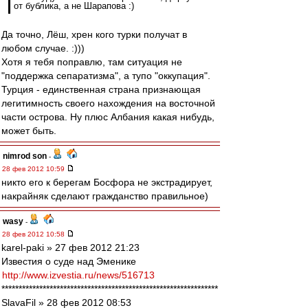
от бублика, а не Шарапова :)
Да точно, Лёш, хрен кого турки получат в
любом случае. :)))
Хотя я тебя поправлю, там ситуация не
"поддержка сепаратизма", а тупо "оккупация".
Турция - единственная страна признающая
легитимность своего нахождения на восточной
части острова. Ну плюс Албания какая нибудь,
может быть.
nimrod son
-
28 фев 2012 10:59
никто его к берегам Босфора не экстрадирует,
накрайняк сделают гражданство правильное)
wasy
-
28 фев 2012 10:58
karel-paki » 27 фев 2012 21:23
Известия о суде над Эменике
http://www.izvestia.ru/news/516713
***************************************************************
SlavaFil » 28 фев 2012 08:53