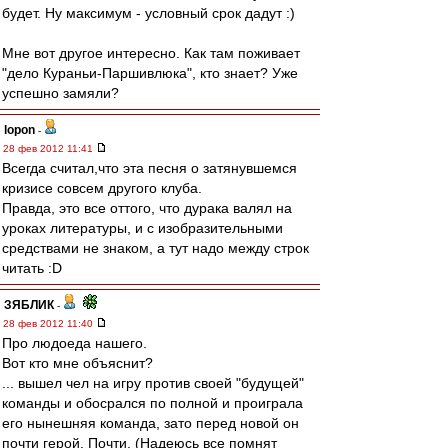
будет. Ну максимум - условный срок дадут :)
Мне вот другое интересно. Как там поживает
"дело Кураньи-Паршивлюка", кто знает? Уже
успешно замяли?
lopon
-
28 фев 2012 11:41
Всегда считал,что эта песня о затянувшемся
кризисе совсем другого клуба.
Правда, это все оттого, что дурака валял на
уроках литературы, и с изобразительными
средствами не знаком, а тут надо между строк
читать :D
ЗЯБЛИК
-
28 фев 2012 11:40
Про людоеда нашего.
Вот кто мне объяснит?
... вышел чел на игру против своей "будущей"
команды и обосрался по полной и проиграла
его нынешняя команда, зато перед новой он
почти герой. Почти. (Надеюсь все помнят