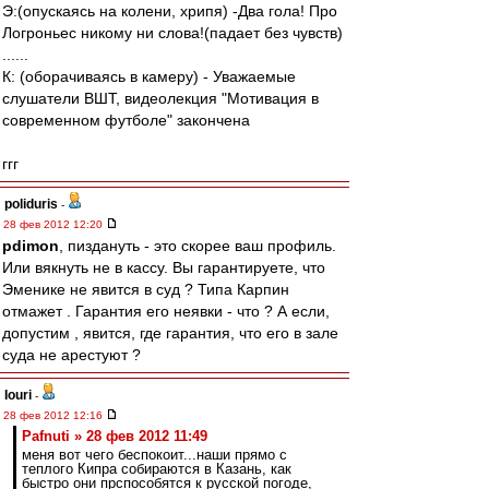
Э:(опускаясь на колени, хрипя) -Два гола! Про
Логроньес никому ни слова!(падает без чувств)
......
К: (оборачиваясь в камеру) - Уважаемые
слушатели ВШТ, видеолекция "Мотивация в
современном футболе" закончена
ггг
poliduris
-
28 фев 2012 12:20
pdimon
, пиздануть - это скорее ваш профиль.
Или вякнуть не в кассу. Вы гарантируете, что
Эменике не явится в суд ? Типа Карпин
отмажет . Гарантия его неявки - что ? А если,
допустим , явится, где гарантия, что его в зале
суда не арестуют ?
Iouri
-
28 фев 2012 12:16
Pafnuti » 28 фев 2012 11:49
меня вот чего беспокоит...наши прямо с
теплого Кипра собираются в Казань, как
быстро они прспособятся к русской погоде,