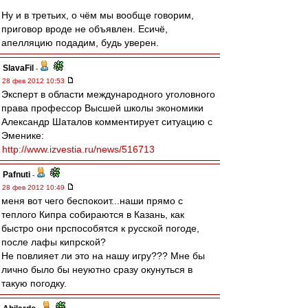
Ну и в третьих, о чём мы вообще говорим,
приговор вроде не объявлен. Есичё,
апелляцию подадим, будь уверен.
SlavaFil
-
28 фев 2012 10:53
Эксперт в области международного уголовного
права профессор Высшей школы экономики
Александр Шаталов комментирует ситуацию с
Эменике:
http://www.izvestia.ru/news/516713
Pafnuti
-
28 фев 2012 10:49
меня вот чего беспокоит...наши прямо с
теплого Кипра собираются в Казань, как
быстро они прспособятся к русской погоде,
после лафы кипрской?
Не повлияет ли это на нашу игру??? Мне бы
лично было бы неуютно сразу окунуться в
такую погодку.