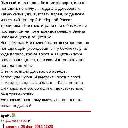
был выйти на поле и бить мимо ворот, или не
попадать по мячу ... Тогда это договорняк.
Такую ситуацию, я, кстати видел, когда всем
известный тренер 2-й сборной России
тренировал Нальчик, играли они с бомжами и
поставил он на поле арендованных у Зенита
нападающего и защитника.
Вся команда Нальчика бегала как угорелая, но
нападающий (арендованный у бомжей) лупил
куда попало, кроме ворот. А защитник тоже
вроде защищался, но в своей штрафной не
попадал по мячу ...
С этих позиций договор об аренде,
запрещающующий выходить против своей
команды, вроде как и благо ... Как и не игра
Эминике, тем более если он действительно
был травмирован ...
Уж травмированному выходить на поле это
явная подстава!
Край
-
28 фев 2012 12:34
agson » 28 фев 2012 13:23