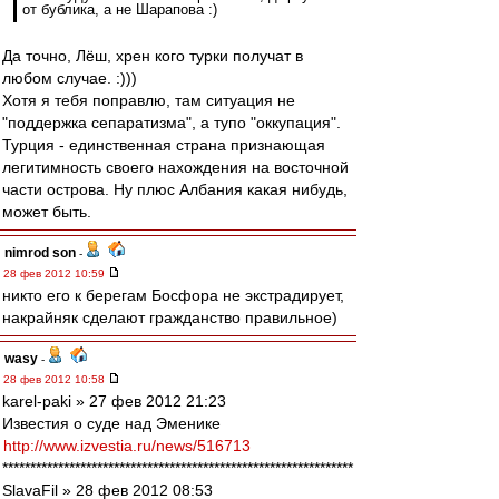
от бублика, а не Шарапова :)
Да точно, Лёш, хрен кого турки получат в
любом случае. :)))
Хотя я тебя поправлю, там ситуация не
"поддержка сепаратизма", а тупо "оккупация".
Турция - единственная страна признающая
легитимность своего нахождения на восточной
части острова. Ну плюс Албания какая нибудь,
может быть.
nimrod son
-
28 фев 2012 10:59
никто его к берегам Босфора не экстрадирует,
накрайняк сделают гражданство правильное)
wasy
-
28 фев 2012 10:58
karel-paki » 27 фев 2012 21:23
Известия о суде над Эменике
http://www.izvestia.ru/news/516713
***************************************************************
SlavaFil » 28 фев 2012 08:53