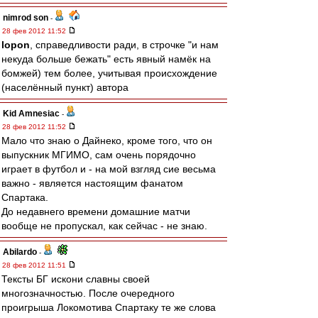
nimrod son
-
28 фев 2012 11:52
lopon
, справедливости ради, в строчке "и нам
некуда больше бежать" есть явный намёк на
бомжей) тем более, учитывая происхождение
(населённый пункт) автора
Kid Amnesiac
-
28 фев 2012 11:52
Мало что знаю о Дайнеко, кроме того, что он
выпускник МГИМО, сам очень порядочно
играет в футбол и - на мой взгляд сие весьма
важно - является настоящим фанатом
Спартака.
До недавнего времени домашние матчи
вообще не пропускал, как сейчас - не знаю.
Abilardo
-
28 фев 2012 11:51
Тексты БГ искони славны своей
многозначностью. После очередного
проигрыша Локомотива Спартаку те же слова