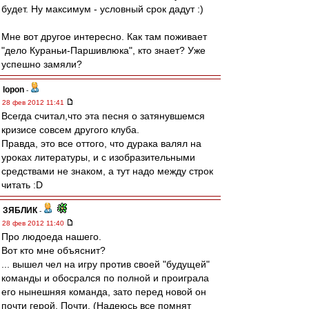
будет. Ну максимум - условный срок дадут :)
Мне вот другое интересно. Как там поживает
"дело Кураньи-Паршивлюка", кто знает? Уже
успешно замяли?
lopon
-
28 фев 2012 11:41
Всегда считал,что эта песня о затянувшемся
кризисе совсем другого клуба.
Правда, это все оттого, что дурака валял на
уроках литературы, и с изобразительными
средствами не знаком, а тут надо между строк
читать :D
ЗЯБЛИК
-
28 фев 2012 11:40
Про людоеда нашего.
Вот кто мне объяснит?
... вышел чел на игру против своей "будущей"
команды и обосрался по полной и проиграла
его нынешняя команда, зато перед новой он
почти герой. Почти. (Надеюсь все помнят