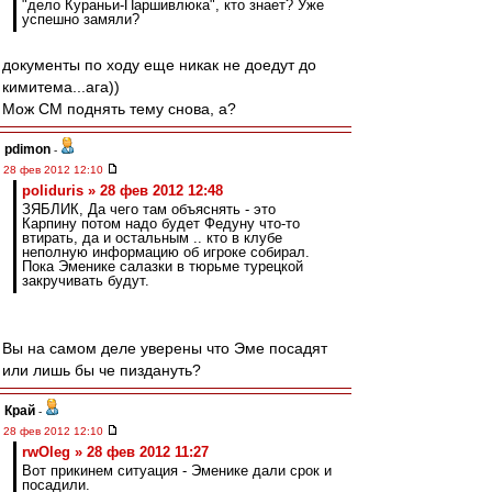
"дело Кураньи-Паршивлюка", кто знает? Уже
успешно замяли?
документы по ходу еще никак не доедут до
кимитема...ага))
Мож СМ поднять тему снова, а?
pdimon
-
28 фев 2012 12:10
poliduris » 28 фев 2012 12:48
ЗЯБЛИК, Да чего там объяснять - это
Карпину потом надо будет Федуну что-то
втирать, да и остальным .. кто в клубе
неполную информацию об игроке собирал.
Пока Эменике салазки в тюрьме турецкой
закручивать будут.
Вы на самом деле уверены что Эме посадят
или лишь бы че пиздануть?
Край
-
28 фев 2012 12:10
rwOleg » 28 фев 2012 11:27
Вот прикинем ситуация - Эменике дали срок и
посадили.