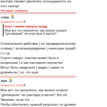
контора сможет увеличить посещаемость на
этот сектор!
Последнее сообщение
crona
-
28 фев 2012 12:42
Iouri » менее минуты назад
Мне вот что непонятно, как можно сыграть
"договорняк" не участвую в матче?
Сознательное действие ) по предварительному
сговору ) за вознаграждение ) нанесшее ущерб
) и т.д.
Строго говоря, участие может быть и
косвенным ) и как пассивное неучастие
Могут быть свидетели ) видео ) какие-то
документы ) хз, что ещё
Iouri
-
28 фев 2012 12:36
Мне вот что непонятно, как можно сыграть
"договорняк" не участвую в матче? Это об
Эминике, если что ...
Чтобы обеспечить нужный результат, он должен