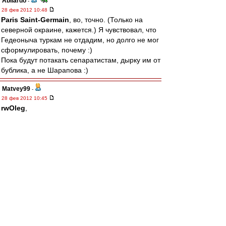
Abilardo
-
28 фев 2012 10:48
Paris Saint-Germain
, во, точно. (Только на
северной окраине, кажется.) Я чувствовал, что
Гедеоныча туркам не отдадим, но долго не мог
сформулировать, почему :)
Пока будут потакать сепаратистам, дырку им от
бублика, а не Шарапова :)
Matvey99
-
28 фев 2012 10:45
rwOleg
,
---------------
более глупую постановку вопроса представить
себе сложно.
Ты уж извини.
Это тоже самое, что ты представляя что через
2-е недели у тебя будет задержка по зарплате
(может же быть такое?), и ты не сможешь
сходить в магазин , и купить пельмений,
сегодня, захерачешь разом 3-и пачки этих
пельменей, и получишь завороток кишок.
Это первое, второе.