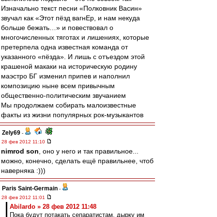
Изначально текст песни «Полковник Васин»
звучал как «Этот пёзд вагнЕр, и нам некуда
больше бежать…» и повествовал о
многочисленных тяготах и лишениях, которые
претерпела одна известная команда от
указанного «пёзда». И лишь с отъездом этой
крашеной макаки на историческую родину
маэстро БГ изменил припев и наполнил
композицию ныне всем привычным
общественно-политическим звучанием
Мы продолжаем собирать малоизвестные
факты из жизни популярных рок-музыкантов
Zely69
-
28 фев 2012 11:10
nimrod son
, оно у него и так правильное...
можно, конечно, сделать ещё правильнее, чтоб
наверняка :)))
Paris Saint-Germain
-
28 фев 2012 11:01
Abilardo » 28 фев 2012 11:48
Пока будут потакать сепаратистам, дырку им