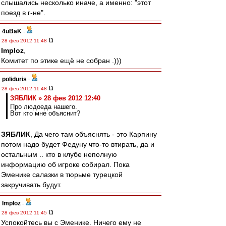
слышались несколько иначе, а именно: "этот
поезд в г-не".
4uBaK
-
28 фев 2012 11:48
Imploz
,
Комитет по этике ещё не собран .)))
poliduris
-
28 фев 2012 11:48
ЗЯБЛИК » 28 фев 2012 12:40
Про людоеда нашего.
Вот кто мне объяснит?
ЗЯБЛИК
, Да чего там объяснять - это Карпину
потом надо будет Федуну что-то втирать, да и
остальным .. кто в клубе неполную
информацию об игроке собирал. Пока
Эменике салазки в тюрьме турецкой
закручивать будут.
Imploz
-
28 фев 2012 11:45
Успокойтесь вы с Эменике. Ничего ему не