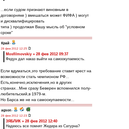
...если судом признают виновным в
договорняке ) вмешаться может ФИФА ) могут
и дисквалифицировать
типа ) продолжая Вашу мысль об "условном
сроке"
Край
-
28 фев 2012 12:25
Mosfilmovskiy » 28 фев 2012 09:37
Федун дал наказ выйти на самоокупаемость.
Если вдуматься,это требование ставит крест на
возможности стать чемпионом РФ...
Есть,конечно,исключения,но в других
странах...Мне сразу Беверен вспомнился полу-
любительский,в 1979-м.
Но Барса же не на самоокупаемости...
agson
-
28 фев 2012 12:23
ЗЯБЛИК » 28 фев 2012 12:40
Надеюсь все помнят Жедера из Сатурна?