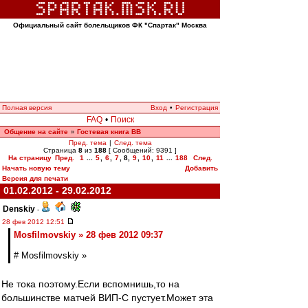
Официальный сайт болельщиков ФК "Спартак" Москва
Полная версия
Вход
•
Регистрация
FAQ
•
Поиск
Общение на сайте
Гостевая книга ВВ
»
Пред. тема
|
След. тема
Страница
8
из
188
[ Сообщений: 9391 ]
На страницу
Пред.
1
...
5
,
6
,
7
,
8
,
9
,
10
,
11
...
188
След.
Начать новую тему
Добавить
Версия для печати
01.02.2012 - 29.02.2012
Denskiy
-
28 фев 2012 12:51
Mosfilmovskiy » 28 фев 2012 09:37
# Mosfilmovskiy »
Не тока поэтому.Если вспомнишь,то на
большинстве матчей ВИП-С пустует.Может эта