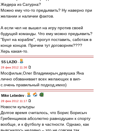
Жедера из Сатурна?
Можно ему что-то предьявить? Ну наверно при
желании и наличии фактов.
А если чел не вышел на игру против своей
будущей команды. Что ему можно предьявить?
"Бунт на корабле", прогул поставить, саботаж в
конце концов. Причем тут договорняк????
Херь какая-то.
SS LAZIO
-
28 фев 2012 11:36
Мосфильм,Олег Владимирыч,девушка Яна
лично обзванивает всех желающих в вип-
с.очень правильный подход,имхо)
Mike Lebedev
-
28 фев 2012 11:17
Новости культуры
Долгое время считалось, что Борис Борисыч
Гребенщиков абсолютно равнодушен к спорту
вообще, и к футболу в частности. Однако, как
выяснилось недавно – это не совсем так