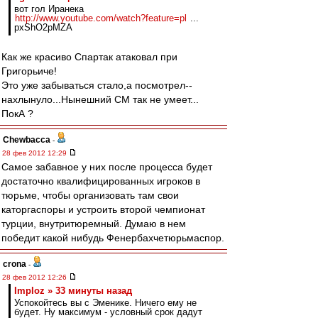
вот гол Иранека
http://www.youtube.com/watch?feature=pl
...
pxShO2pMZA
Как же красиво Спартак атаковал при
Григорьиче!
Это уже забываться стало,а посмотрел--
нахлынуло...Нынешний СМ так не умеет...
ПокА ?
Chewbacca
-
28 фев 2012 12:29
Самое забавное у них после процесса будет
достаточно квалифицированных игроков в
тюрьме, чтобы организовать там свои
каторгаспоры и устроить второй чемпионат
турции, внутритюремный. Думаю в нем
победит какой нибудь Фенербахчетюрьмаспор.
crona
-
28 фев 2012 12:26
Imploz » 33 минуты назад
Успокойтесь вы с Эменике. Ничего ему не
будет. Ну максимум - условный срок дадут