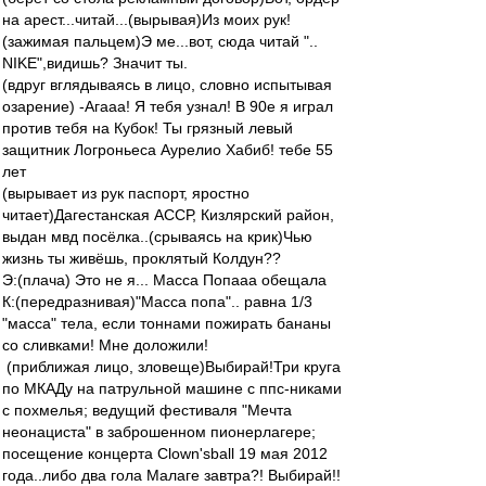
на арест...читай...(вырывая)Из моих рук!
(зажимая пальцем)Э ме...вот, сюда читай "..
NIKE",видишь? Значит ты.
(вдруг вглядываясь в лицо, словно испытывая
озарение) -Агааа! Я тебя узнал! В 90е я играл
против тебя на Кубок! Ты грязный левый
защитник Логроньеса Аурелио Хабиб! тебе 55
лет
(вырывает из рук паспорт, яростно
читает)Дагестанская АССР, Кизлярский район,
выдан мвд посёлка..(срываясь на крик)Чью
жизнь ты живёшь, проклятый Колдун??
Э:(плача) Это не я... Масса Попааа обещала
К:(передразнивая)"Масса попа".. равна 1/3
"масса" тела, если тоннами пожирать бананы
со сливками! Мне доложили!
(приближая лицо, зловеще)Выбирай!Три круга
по МКАДу на патрульной машине с ппс-никами
с похмелья; ведущий фестиваля "Мечта
неонациста" в заброшенном пионерлагере;
посещение концерта Clown'sball 19 мая 2012
года..либо два гола Малаге завтра?! Выбирай!!