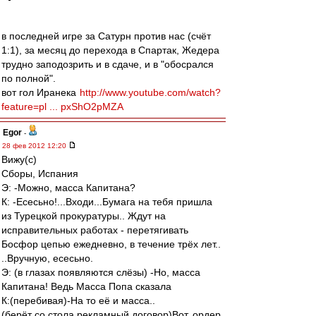
в последней игре за Сатурн против нас (счёт
1:1), за месяц до перехода в Спартак, Жедера
трудно заподозрить и в сдаче, и в "обосрался
по полной".
вот гол Иранека
http://www.youtube.com/watch?
feature=pl ... pxShO2pMZA
Egor
-
28 фев 2012 12:20
Вижу(с)
Сборы, Испания
Э: -Можно, масса Капитана?
К: -Есесьно!...Входи...Бумага на тебя пришла
из Турецкой прокуратуры.. Ждут на
исправительных работах - перетягивать
Босфор цепью ежедневно, в течение трёх лет..
..Вручную, есесьно.
Э: (в глазах появляются слёзы) -Но, масса
Капитана! Ведь Масса Попа сказала
К:(перебивая)-На то её и масса..
(берёт со стола рекламный договор)Вот, ордер