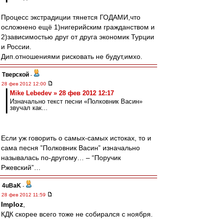
Процесс экстрадиции тянется ГОДАМИ,что
осложнено ещё 1)нигерийским гражданством и
2)зависимостью друг от друга экономик Турции
и России.
Дип.отношениями рисковать не будут,имхо.
Тверской
-
28 фев 2012 12:00
Mike Lebedev » 28 фев 2012 12:17
Изначально текст песни «Полковник Васин»
звучал как...
Если уж говорить о самых-самых истоках, то и
сама песня ”Полковник Васин” изначально
называлась по-другому… – “Поручик
Ржевский”…
4uBaK
-
28 фев 2012 11:59
Imploz
,
КДК скорее всего тоже не собирался с ноября.