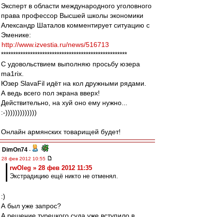
Эксперт в области международного уголовного
права профессор Высшей школы экономики
Александр Шаталов комментирует ситуацию с
Эменике:
http://www.izvestia.ru/news/516713
****************************************************
С удовольствием выполняю просьбу юзера
ma1rix.
Юзер SlavaFil идёт на кол дружными рядами.
А ведь всего пол экрана вверх!
Действительно, на хуй оно ему нужно...
:-)))))))))))))
Онлайн армянских товарищей будет!
DimOn74
-
28 фев 2012 10:55
rwOleg » 28 фев 2012 11:35
Экстрадицию ещё никто не отменял.
:)
А был уже запрос?
А решение турецкого суда уже вступило в