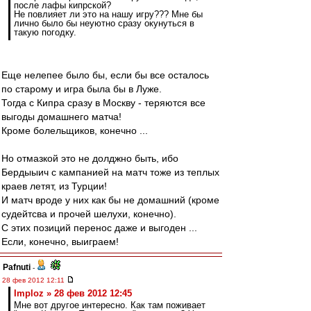
после лафы кипрской?
Не повлияет ли это на нашу игру??? Мне бы
лично было бы неуютно сразу окунуться в
такую погодку.
Еще нелепее было бы, если бы все осталось
по старому и игра была бы в Луже.
Тогда с Кипра сразу в Москву - теряются все
выгоды домашнего матча!
Кроме болельщиков, конечно ...
Но отмазкой это не долджно быть, ибо
Бердыыич с кампанией на матч тоже из теплых
краев летят, из Турции!
И матч вроде у них как бы не домашний (кроме
судейтсва и прочей шелухи, конечно).
С этих позиций перенос даже и выгоден ...
Если, конечно, выиграем!
Pafnuti
-
28 фев 2012 12:11
Imploz » 28 фев 2012 12:45
Мне вот другое интересно. Как там поживает