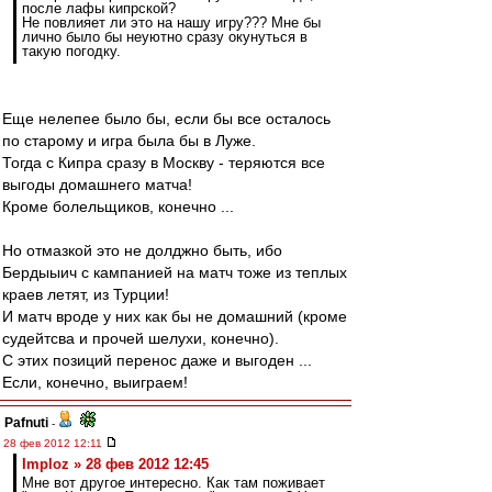
после лафы кипрской?
Не повлияет ли это на нашу игру??? Мне бы
лично было бы неуютно сразу окунуться в
такую погодку.
Еще нелепее было бы, если бы все осталось
по старому и игра была бы в Луже.
Тогда с Кипра сразу в Москву - теряются все
выгоды домашнего матча!
Кроме болельщиков, конечно ...
Но отмазкой это не долджно быть, ибо
Бердыыич с кампанией на матч тоже из теплых
краев летят, из Турции!
И матч вроде у них как бы не домашний (кроме
судейтсва и прочей шелухи, конечно).
С этих позиций перенос даже и выгоден ...
Если, конечно, выиграем!
Pafnuti
-
28 фев 2012 12:11
Imploz » 28 фев 2012 12:45
Мне вот другое интересно. Как там поживает