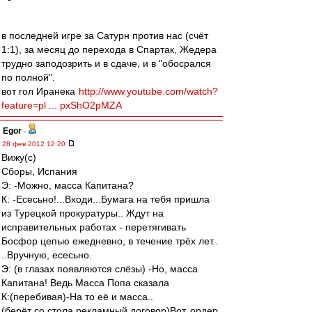
в последней игре за Сатурн против нас (счёт
1:1), за месяц до перехода в Спартак, Жедера
трудно заподозрить и в сдаче, и в "обосрался
по полной".
вот гол Иранека
http://www.youtube.com/watch?
feature=pl ... pxShO2pMZA
Egor
-
28 фев 2012 12:20
Вижу(с)
Сборы, Испания
Э: -Можно, масса Капитана?
К: -Есесьно!...Входи...Бумага на тебя пришла
из Турецкой прокуратуры.. Ждут на
исправительных работах - перетягивать
Босфор цепью ежедневно, в течение трёх лет..
..Вручную, есесьно.
Э: (в глазах появляются слёзы) -Но, масса
Капитана! Ведь Масса Попа сказала
К:(перебивая)-На то её и масса..
(берёт со стола рекламный договор)Вот, ордер