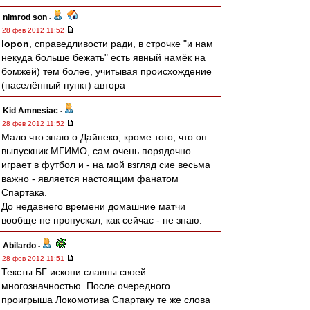
nimrod son
-
28 фев 2012 11:52
lopon
, справедливости ради, в строчке "и нам
некуда больше бежать" есть явный намёк на
бомжей) тем более, учитывая происхождение
(населённый пункт) автора
Kid Amnesiac
-
28 фев 2012 11:52
Мало что знаю о Дайнеко, кроме того, что он
выпускник МГИМО, сам очень порядочно
играет в футбол и - на мой взгляд сие весьма
важно - является настоящим фанатом
Спартака.
До недавнего времени домашние матчи
вообще не пропускал, как сейчас - не знаю.
Abilardo
-
28 фев 2012 11:51
Тексты БГ искони славны своей
многозначностью. После очередного
проигрыша Локомотива Спартаку те же слова