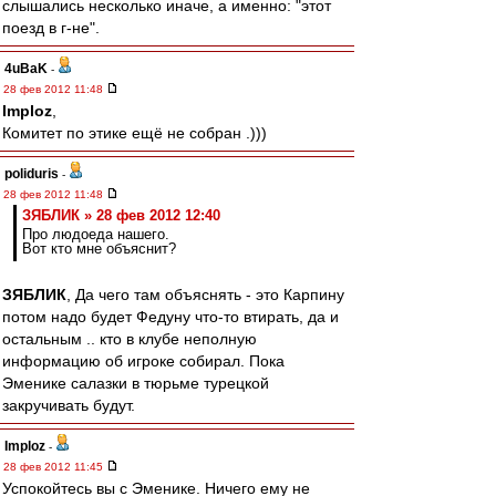
слышались несколько иначе, а именно: "этот
поезд в г-не".
4uBaK
-
28 фев 2012 11:48
Imploz
,
Комитет по этике ещё не собран .)))
poliduris
-
28 фев 2012 11:48
ЗЯБЛИК » 28 фев 2012 12:40
Про людоеда нашего.
Вот кто мне объяснит?
ЗЯБЛИК
, Да чего там объяснять - это Карпину
потом надо будет Федуну что-то втирать, да и
остальным .. кто в клубе неполную
информацию об игроке собирал. Пока
Эменике салазки в тюрьме турецкой
закручивать будут.
Imploz
-
28 фев 2012 11:45
Успокойтесь вы с Эменике. Ничего ему не