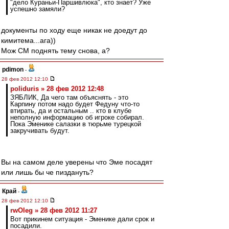
"дело Кураньи-Паршивлюка", кто знает? Уже
успешно замяли?
документы по ходу еще никак не доедут до
кимитема...ага))
Мож СМ поднять тему снова, а?
pdimon
-
28 фев 2012 12:10
poliduris » 28 фев 2012 12:48
ЗЯБЛИК, Да чего там объяснять - это
Карпину потом надо будет Федуну что-то
втирать, да и остальным .. кто в клубе
неполную информацию об игроке собирал.
Пока Эменике салазки в тюрьме турецкой
закручивать будут.
Вы на самом деле уверены что Эме посадят
или лишь бы че пиздануть?
Край
-
28 фев 2012 12:10
rwOleg » 28 фев 2012 11:27
Вот прикинем ситуация - Эменике дали срок и
посадили.