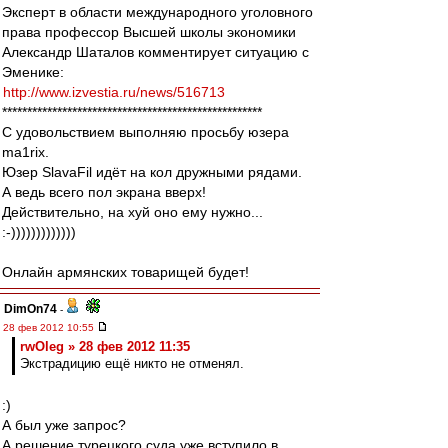
Эксперт в области международного уголовного
права профессор Высшей школы экономики
Александр Шаталов комментирует ситуацию с
Эменике:
http://www.izvestia.ru/news/516713
****************************************************
С удовольствием выполняю просьбу юзера
ma1rix.
Юзер SlavaFil идёт на кол дружными рядами.
А ведь всего пол экрана вверх!
Действительно, на хуй оно ему нужно...
:-)))))))))))))
Онлайн армянских товарищей будет!
DimOn74
-
28 фев 2012 10:55
rwOleg » 28 фев 2012 11:35
Экстрадицию ещё никто не отменял.
:)
А был уже запрос?
А решение турецкого суда уже вступило в