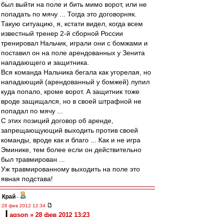
был выйти на поле и бить мимо ворот, или не
попадать по мячу ... Тогда это договорняк.
Такую ситуацию, я, кстати видел, когда всем
известный тренер 2-й сборной России
тренировал Нальчик, играли они с бомжами и
поставил он на поле арендованных у Зенита
нападающего и защитника.
Вся команда Нальчика бегала как угорелая, но
нападающий (арендованный у бомжей) лупил
куда попало, кроме ворот. А защитник тоже
вроде защищался, но в своей штрафной не
попадал по мячу ...
С этих позиций договор об аренде,
запрещающующий выходить против своей
команды, вроде как и благо ... Как и не игра
Эминике, тем более если он действительно
был травмирован ...
Уж травмированному выходить на поле это
явная подстава!
Край
-
28 фев 2012 12:34
agson » 28 фев 2012 13:23