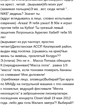
на арест...читай...(вырывая)Из моих рук!
(зажимая пальцем)Э ме...вот, сюда читай "..
NIKE",видишь? Значит ты.
(вдруг вглядываясь в лицо, словно испытывая
озарение) -Агааа! Я тебя узнал! В 90е я играл
против тебя на Кубок! Ты грязный левый
защитник Логроньеса Аурелио Хабиб! тебе 55
лет
(вырывает из рук паспорт, яростно
читает)Дагестанская АССР, Кизлярский район,
выдан мвд посёлка..(срываясь на крик)Чью
жизнь ты живёшь, проклятый Колдун??
Э:(плача) Это не я... Масса Попааа обещала
К:(передразнивая)"Масса попа".. равна 1/3
"масса" тела, если тоннами пожирать бананы
со сливками! Мне доложили!
(приближая лицо, зловеще)Выбирай!Три круга
по МКАДу на патрульной машине с ппс-никами
с похмелья; ведущий фестиваля "Мечта
неонациста" в заброшенном пионерлагере;
посещение концерта Clown'sball 19 мая 2012
года..либо два гола Малаге завтра?! Выбирай!!