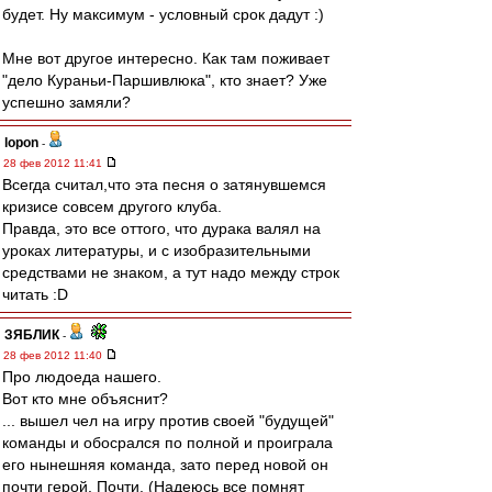
будет. Ну максимум - условный срок дадут :)
Мне вот другое интересно. Как там поживает
"дело Кураньи-Паршивлюка", кто знает? Уже
успешно замяли?
lopon
-
28 фев 2012 11:41
Всегда считал,что эта песня о затянувшемся
кризисе совсем другого клуба.
Правда, это все оттого, что дурака валял на
уроках литературы, и с изобразительными
средствами не знаком, а тут надо между строк
читать :D
ЗЯБЛИК
-
28 фев 2012 11:40
Про людоеда нашего.
Вот кто мне объяснит?
... вышел чел на игру против своей "будущей"
команды и обосрался по полной и проиграла
его нынешняя команда, зато перед новой он
почти герой. Почти. (Надеюсь все помнят