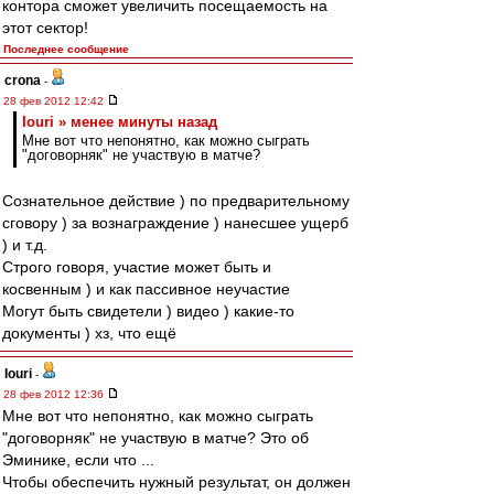
контора сможет увеличить посещаемость на
этот сектор!
Последнее сообщение
crona
-
28 фев 2012 12:42
Iouri » менее минуты назад
Мне вот что непонятно, как можно сыграть
"договорняк" не участвую в матче?
Сознательное действие ) по предварительному
сговору ) за вознаграждение ) нанесшее ущерб
) и т.д.
Строго говоря, участие может быть и
косвенным ) и как пассивное неучастие
Могут быть свидетели ) видео ) какие-то
документы ) хз, что ещё
Iouri
-
28 фев 2012 12:36
Мне вот что непонятно, как можно сыграть
"договорняк" не участвую в матче? Это об
Эминике, если что ...
Чтобы обеспечить нужный результат, он должен