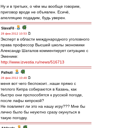
Ну и в третьих, о чём мы вообще говорим,
приговор вроде не объявлен. Есичё,
апелляцию подадим, будь уверен.
SlavaFil
-
28 фев 2012 10:53
Эксперт в области международного уголовного
права профессор Высшей школы экономики
Александр Шаталов комментирует ситуацию с
Эменике:
http://www.izvestia.ru/news/516713
Pafnuti
-
28 фев 2012 10:49
меня вот чего беспокоит...наши прямо с
теплого Кипра собираются в Казань, как
быстро они прспособятся к русской погоде,
после лафы кипрской?
Не повлияет ли это на нашу игру??? Мне бы
лично было бы неуютно сразу окунуться в
такую погодку.