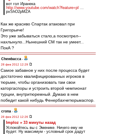
вот гол Иранека
http://www.youtube.com/watch?feature=pl
...
pxShO2pMZA
Как же красиво Спартак атаковал при
Григорьиче!
Это уже забываться стало,а посмотрел--
нахлынуло...Нынешний СМ так не умеет...
ПокА ?
Chewbacca
-
28 фев 2012 12:29
Самое забавное у них после процесса будет
достаточно квалифицированных игроков в
тюрьме, чтобы организовать там свои
каторгаспоры и устроить второй чемпионат
турции, внутритюремный. Думаю в нем
победит какой нибудь Фенербахчетюрьмаспор.
crona
-
28 фев 2012 12:26
Imploz » 33 минуты назад
Успокойтесь вы с Эменике. Ничего ему не
будет. Ну максимум - условный срок дадут