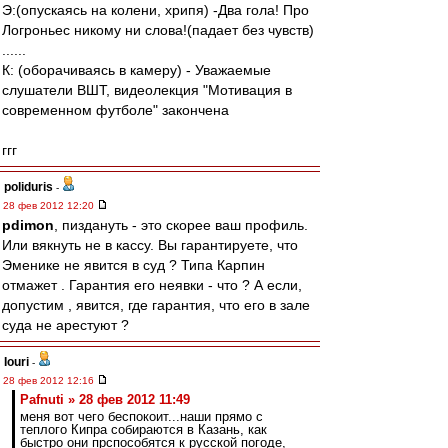
Э:(опускаясь на колени, хрипя) -Два гола! Про
Логроньес никому ни слова!(падает без чувств)
......
К: (оборачиваясь в камеру) - Уважаемые
слушатели ВШТ, видеолекция "Мотивация в
современном футболе" закончена
ггг
poliduris
-
28 фев 2012 12:20
pdimon
, пиздануть - это скорее ваш профиль.
Или вякнуть не в кассу. Вы гарантируете, что
Эменике не явится в суд ? Типа Карпин
отмажет . Гарантия его неявки - что ? А если,
допустим , явится, где гарантия, что его в зале
суда не арестуют ?
Iouri
-
28 фев 2012 12:16
Pafnuti » 28 фев 2012 11:49
меня вот чего беспокоит...наши прямо с
теплого Кипра собираются в Казань, как
быстро они прспособятся к русской погоде,