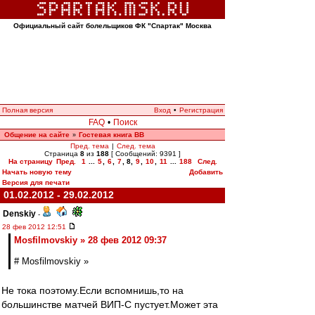
Официальный сайт болельщиков ФК "Спартак" Москва
Полная версия
Вход
•
Регистрация
FAQ
•
Поиск
Общение на сайте
Гостевая книга ВВ
»
Пред. тема
|
След. тема
Страница
8
из
188
[ Сообщений: 9391 ]
На страницу
Пред.
1
...
5
,
6
,
7
,
8
,
9
,
10
,
11
...
188
След.
Начать новую тему
Добавить
Версия для печати
01.02.2012 - 29.02.2012
Denskiy
-
28 фев 2012 12:51
Mosfilmovskiy » 28 фев 2012 09:37
# Mosfilmovskiy »
Не тока поэтому.Если вспомнишь,то на
большинстве матчей ВИП-С пустует.Может эта