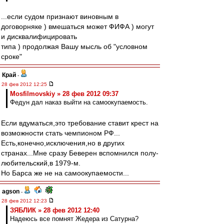
...если судом признают виновным в
договорняке ) вмешаться может ФИФА ) могут
и дисквалифицировать
типа ) продолжая Вашу мысль об "условном
сроке"
Край
-
28 фев 2012 12:25
Mosfilmovskiy » 28 фев 2012 09:37
Федун дал наказ выйти на самоокупаемость.
Если вдуматься,это требование ставит крест на
возможности стать чемпионом РФ...
Есть,конечно,исключения,но в других
странах...Мне сразу Беверен вспомнился полу-
любительский,в 1979-м.
Но Барса же не на самоокупаемости...
agson
-
28 фев 2012 12:23
ЗЯБЛИК » 28 фев 2012 12:40
Надеюсь все помнят Жедера из Сатурна?