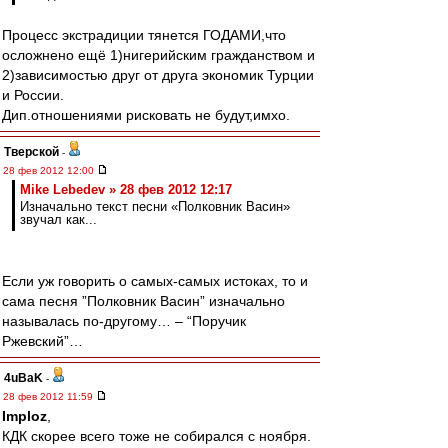
Процесс экстрадиции тянется ГОДАМИ,что
осложнено ещё 1)нигерийским гражданством и
2)зависимостью друг от друга экономик Турции
и России.
Дип.отношениями рисковать не будут,имхо.
Тверской
-
28 фев 2012 12:00
Mike Lebedev » 28 фев 2012 12:17
Изначально текст песни «Полковник Васин»
звучал как...
Если уж говорить о самых-самых истоках, то и
сама песня ”Полковник Васин” изначально
называлась по-другому… – “Поручик
Ржевский”…
4uBaK
-
28 фев 2012 11:59
Imploz
,
КДК скорее всего тоже не собирался с ноября.