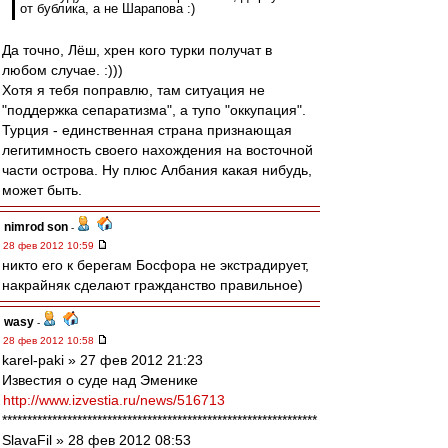
от бублика, а не Шарапова :)
Да точно, Лёш, хрен кого турки получат в
любом случае. :)))
Хотя я тебя поправлю, там ситуация не
"поддержка сепаратизма", а тупо "оккупация".
Турция - единственная страна признающая
легитимность своего нахождения на восточной
части острова. Ну плюс Албания какая нибудь,
может быть.
nimrod son
-
28 фев 2012 10:59
никто его к берегам Босфора не экстрадирует,
накрайняк сделают гражданство правильное)
wasy
-
28 фев 2012 10:58
karel-paki » 27 фев 2012 21:23
Известия о суде над Эменике
http://www.izvestia.ru/news/516713
***************************************************************
SlavaFil » 28 фев 2012 08:53