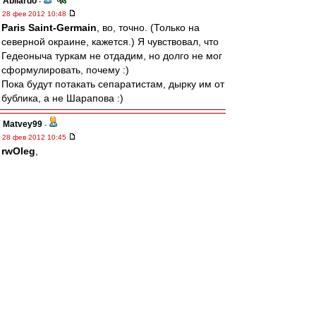
Abilardo
-
28 фев 2012 10:48
Paris Saint-Germain
, во, точно. (Только на
северной окраине, кажется.) Я чувствовал, что
Гедеоныча туркам не отдадим, но долго не мог
сформулировать, почему :)
Пока будут потакать сепаратистам, дырку им от
бублика, а не Шарапова :)
Matvey99
-
28 фев 2012 10:45
rwOleg
,
---------------
более глупую постановку вопроса представить
себе сложно.
Ты уж извини.
Это тоже самое, что ты представляя что через
2-е недели у тебя будет задержка по зарплате
(может же быть такое?), и ты не сможешь
сходить в магазин , и купить пельмений,
сегодня, захерачешь разом 3-и пачки этих
пельменей, и получишь завороток кишок.
Это первое, второе.