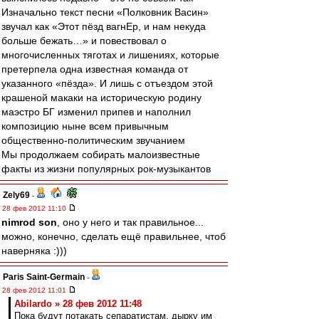
Изначально текст песни «Полковник Васин»
звучал как «Этот пёзд вагнЕр, и нам некуда
больше бежать…» и повествовал о
многочисленных тяготах и лишениях, которые
претерпела одна известная команда от
указанного «пёзда». И лишь с отъездом этой
крашеной макаки на историческую родину
маэстро БГ изменил припев и наполнил
композицию ныне всем привычным
общественно-политическим звучанием
Мы продолжаем собирать малоизвестные
факты из жизни популярных рок-музыкантов
Zely69
-
28 фев 2012 11:10
nimrod son
, оно у него и так правильное...
можно, конечно, сделать ещё правильнее, чтоб
наверняка :)))
Paris Saint-Germain
-
28 фев 2012 11:01
Abilardo » 28 фев 2012 11:48
Пока будут потакать сепаратистам, дырку им