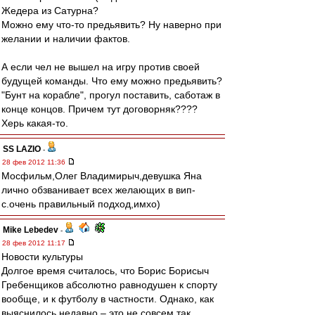
Жедера из Сатурна?
Можно ему что-то предьявить? Ну наверно при
желании и наличии фактов.
А если чел не вышел на игру против своей
будущей команды. Что ему можно предьявить?
"Бунт на корабле", прогул поставить, саботаж в
конце концов. Причем тут договорняк????
Херь какая-то.
SS LAZIO
-
28 фев 2012 11:36
Мосфильм,Олег Владимирыч,девушка Яна
лично обзванивает всех желающих в вип-
с.очень правильный подход,имхо)
Mike Lebedev
-
28 фев 2012 11:17
Новости культуры
Долгое время считалось, что Борис Борисыч
Гребенщиков абсолютно равнодушен к спорту
вообще, и к футболу в частности. Однако, как
выяснилось недавно – это не совсем так