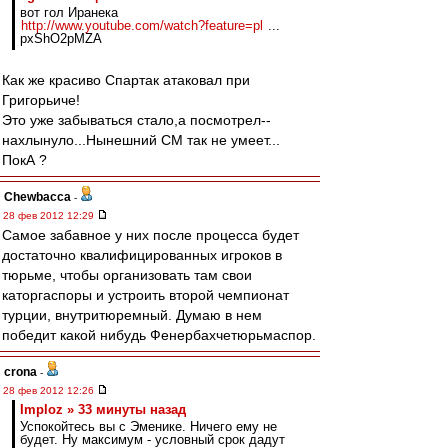
вот гол Иранека
http://www.youtube.com/watch?feature=pl
...
pxShO2pMZA
Как же красиво Спартак атаковал при
Григорьиче!
Это уже забываться стало,а посмотрел--
нахлынуло...Нынешний СМ так не умеет...
ПокА ?
Chewbacca
-
28 фев 2012 12:29
Самое забавное у них после процесса будет
достаточно квалифицированных игроков в
тюрьме, чтобы организовать там свои
каторгаспоры и устроить второй чемпионат
турции, внутритюремный. Думаю в нем
победит какой нибудь Фенербахчетюрьмаспор.
crona
-
28 фев 2012 12:26
Imploz » 33 минуты назад
Успокойтесь вы с Эменике. Ничего ему не
будет. Ну максимум - условный срок дадут