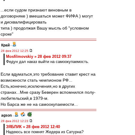
...если судом признают виновным в
договорняке ) вмешаться может ФИФА ) могут
и дисквалифицировать
типа ) продолжая Вашу мысль об "условном
сроке"
Край
-
28 фев 2012 12:25
Mosfilmovskiy » 28 фев 2012 09:37
Федун дал наказ выйти на самоокупаемость.
Если вдуматься,это требование ставит крест на
возможности стать чемпионом РФ...
Есть,конечно,исключения,но в других
странах...Мне сразу Беверен вспомнился полу-
любительский,в 1979-м.
Но Барса же не на самоокупаемости...
agson
-
28 фев 2012 12:23
ЗЯБЛИК » 28 фев 2012 12:40
Надеюсь все помнят Жедера из Сатурна?