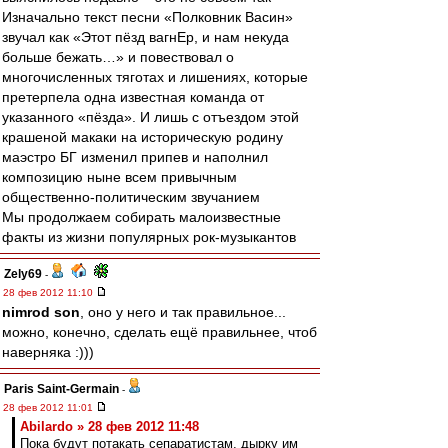
Изначально текст песни «Полковник Васин»
звучал как «Этот пёзд вагнЕр, и нам некуда
больше бежать…» и повествовал о
многочисленных тяготах и лишениях, которые
претерпела одна известная команда от
указанного «пёзда». И лишь с отъездом этой
крашеной макаки на историческую родину
маэстро БГ изменил припев и наполнил
композицию ныне всем привычным
общественно-политическим звучанием
Мы продолжаем собирать малоизвестные
факты из жизни популярных рок-музыкантов
Zely69
-
28 фев 2012 11:10
nimrod son
, оно у него и так правильное...
можно, конечно, сделать ещё правильнее, чтоб
наверняка :)))
Paris Saint-Germain
-
28 фев 2012 11:01
Abilardo » 28 фев 2012 11:48
Пока будут потакать сепаратистам, дырку им