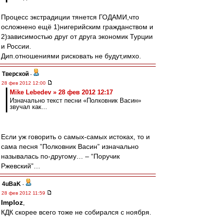
Процесс экстрадиции тянется ГОДАМИ,что
осложнено ещё 1)нигерийским гражданством и
2)зависимостью друг от друга экономик Турции
и России.
Дип.отношениями рисковать не будут,имхо.
Тверской
-
28 фев 2012 12:00
Mike Lebedev » 28 фев 2012 12:17
Изначально текст песни «Полковник Васин»
звучал как...
Если уж говорить о самых-самых истоках, то и
сама песня ”Полковник Васин” изначально
называлась по-другому… – “Поручик
Ржевский”…
4uBaK
-
28 фев 2012 11:59
Imploz
,
КДК скорее всего тоже не собирался с ноября.