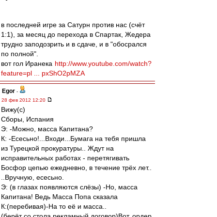
в последней игре за Сатурн против нас (счёт
1:1), за месяц до перехода в Спартак, Жедера
трудно заподозрить и в сдаче, и в "обосрался
по полной".
вот гол Иранека
http://www.youtube.com/watch?
feature=pl ... pxShO2pMZA
Egor
-
28 фев 2012 12:20
Вижу(с)
Сборы, Испания
Э: -Можно, масса Капитана?
К: -Есесьно!...Входи...Бумага на тебя пришла
из Турецкой прокуратуры.. Ждут на
исправительных работах - перетягивать
Босфор цепью ежедневно, в течение трёх лет..
..Вручную, есесьно.
Э: (в глазах появляются слёзы) -Но, масса
Капитана! Ведь Масса Попа сказала
К:(перебивая)-На то её и масса..
(берёт со стола рекламный договор)Вот, ордер