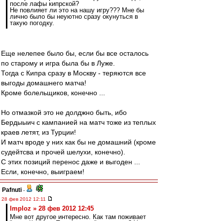
после лафы кипрской?
Не повлияет ли это на нашу игру??? Мне бы
лично было бы неуютно сразу окунуться в
такую погодку.
Еще нелепее было бы, если бы все осталось
по старому и игра была бы в Луже.
Тогда с Кипра сразу в Москву - теряются все
выгоды домашнего матча!
Кроме болельщиков, конечно ...
Но отмазкой это не долджно быть, ибо
Бердыыич с кампанией на матч тоже из теплых
краев летят, из Турции!
И матч вроде у них как бы не домашний (кроме
судейтсва и прочей шелухи, конечно).
С этих позиций перенос даже и выгоден ...
Если, конечно, выиграем!
Pafnuti
-
28 фев 2012 12:11
Imploz » 28 фев 2012 12:45
Мне вот другое интересно. Как там поживает