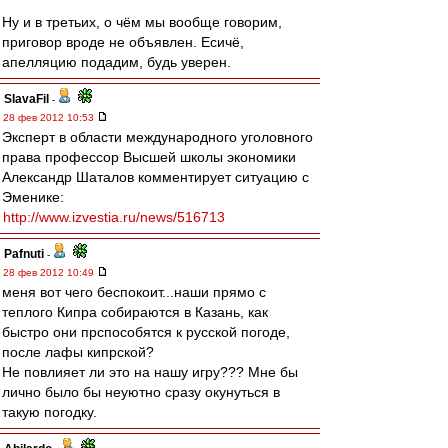
Ну и в третьих, о чём мы вообще говорим,
приговор вроде не объявлен. Есичё,
апелляцию подадим, будь уверен.
SlavaFil
-
28 фев 2012 10:53
Эксперт в области международного уголовного
права профессор Высшей школы экономики
Александр Шаталов комментирует ситуацию с
Эменике:
http://www.izvestia.ru/news/516713
Pafnuti
-
28 фев 2012 10:49
меня вот чего беспокоит...наши прямо с
теплого Кипра собираются в Казань, как
быстро они прспособятся к русской погоде,
после лафы кипрской?
Не повлияет ли это на нашу игру??? Мне бы
лично было бы неуютно сразу окунуться в
такую погодку.