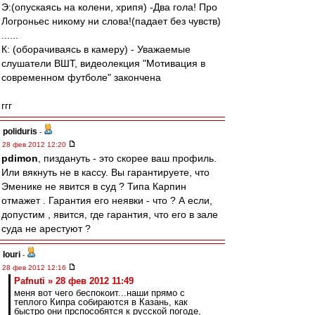
Э:(опускаясь на колени, хрипя) -Два гола! Про
Логроньес никому ни слова!(падает без чувств)
......
К: (оборачиваясь в камеру) - Уважаемые
слушатели ВШТ, видеолекция "Мотивация в
современном футболе" закончена
ггг
poliduris
-
28 фев 2012 12:20
pdimon
, пиздануть - это скорее ваш профиль.
Или вякнуть не в кассу. Вы гарантируете, что
Эменике не явится в суд ? Типа Карпин
отмажет . Гарантия его неявки - что ? А если,
допустим , явится, где гарантия, что его в зале
суда не арестуют ?
Iouri
-
28 фев 2012 12:16
Pafnuti » 28 фев 2012 11:49
меня вот чего беспокоит...наши прямо с
теплого Кипра собираются в Казань, как
быстро они прспособятся к русской погоде,