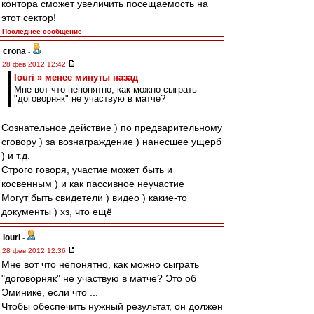
контора сможет увеличить посещаемость на
этот сектор!
Последнее сообщение
crona
-
28 фев 2012 12:42
Iouri » менее минуты назад
Мне вот что непонятно, как можно сыграть
"договорняк" не участвую в матче?
Сознательное действие ) по предварительному
сговору ) за вознаграждение ) нанесшее ущерб
) и т.д.
Строго говоря, участие может быть и
косвенным ) и как пассивное неучастие
Могут быть свидетели ) видео ) какие-то
документы ) хз, что ещё
Iouri
-
28 фев 2012 12:36
Мне вот что непонятно, как можно сыграть
"договорняк" не участвую в матче? Это об
Эминике, если что ...
Чтобы обеспечить нужный результат, он должен