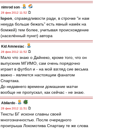
nimrod son
-
28 фев 2012 11:52
lopon
, справедливости ради, в строчке "и нам
некуда больше бежать" есть явный намёк на
бомжей) тем более, учитывая происхождение
(населённый пункт) автора
Kid Amnesiac
-
28 фев 2012 11:52
Мало что знаю о Дайнеко, кроме того, что он
выпускник МГИМО, сам очень порядочно
играет в футбол и - на мой взгляд сие весьма
важно - является настоящим фанатом
Спартака.
До недавнего времени домашние матчи
вообще не пропускал, как сейчас - не знаю.
Abilardo
-
28 фев 2012 11:51
Тексты БГ искони славны своей
многозначностью. После очередного
проигрыша Локомотива Спартаку те же слова