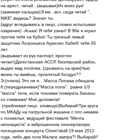
на арест...читай...(вырывая)Из моих рук!
(зажимая пальцем)Э ме...вот, сюда читай "..
NIKE",видишь? Значит ты.
(вдруг вглядываясь в лицо, словно испытывая
озарение) -Агааа! Я тебя узнал! В 90е я играл
против тебя на Кубок! Ты грязный левый
защитник Логроньеса Аурелио Хабиб! тебе 55
лет
(вырывает из рук паспорт, яростно
читает)Дагестанская АССР, Кизлярский район,
выдан мвд посёлка..(срываясь на крик)Чью
жизнь ты живёшь, проклятый Колдун??
Э:(плача) Это не я... Масса Попааа обещала
К:(передразнивая)"Масса попа".. равна 1/3
"масса" тела, если тоннами пожирать бананы
со сливками! Мне доложили!
(приближая лицо, зловеще)Выбирай!Три круга
по МКАДу на патрульной машине с ппс-никами
с похмелья; ведущий фестиваля "Мечта
неонациста" в заброшенном пионерлагере;
посещение концерта Clown'sball 19 мая 2012
года..либо два гола Малаге завтра?! Выбирай!!