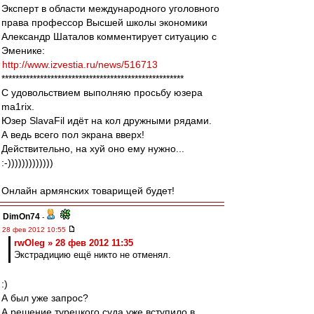
Эксперт в области международного уголовного
права профессор Высшей школы экономики
Александр Шаталов комментирует ситуацию с
Эменике:
http://www.izvestia.ru/news/516713
****************************************************
С удовольствием выполняю просьбу юзера
ma1rix.
Юзер SlavaFil идёт на кол дружными рядами.
А ведь всего пол экрана вверх!
Действительно, на хуй оно ему нужно...
:-)))))))))))))
Онлайн армянских товарищей будет!
DimOn74
-
28 фев 2012 10:55
rwOleg » 28 фев 2012 11:35
Экстрадицию ещё никто не отменял.
:)
А был уже запрос?
А решение турецкого суда уже вступило в