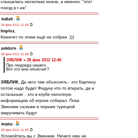
слышались несколько иначе, а именно: "этот
поезд в г-не".
4uBaK
-
28 фев 2012 11:48
Imploz
,
Комитет по этике ещё не собран .)))
poliduris
-
28 фев 2012 11:48
ЗЯБЛИК » 28 фев 2012 12:40
Про людоеда нашего.
Вот кто мне объяснит?
ЗЯБЛИК
, Да чего там объяснять - это Карпину
потом надо будет Федуну что-то втирать, да и
остальным .. кто в клубе неполную
информацию об игроке собирал. Пока
Эменике салазки в тюрьме турецкой
закручивать будут.
Imploz
-
28 фев 2012 11:45
Успокойтесь вы с Эменике. Ничего ему не