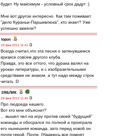
будет. Ну максимум - условный срок дадут :)
Мне вот другое интересно. Как там поживает
"дело Кураньи-Паршивлюка", кто знает? Уже
успешно замяли?
lopon
-
28 фев 2012 11:41
Всегда считал,что эта песня о затянувшемся
кризисе совсем другого клуба.
Правда, это все оттого, что дурака валял на
уроках литературы, и с изобразительными
средствами не знаком, а тут надо между строк
читать :D
ЗЯБЛИК
-
28 фев 2012 11:40
Про людоеда нашего.
Вот кто мне объяснит?
... вышел чел на игру против своей "будущей"
команды и обосрался по полной и проиграла
его нынешняя команда, зато перед новой он
почти герой. Почти. (Надеюсь все помнят