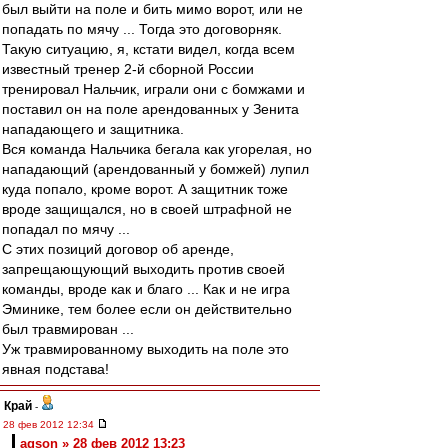
был выйти на поле и бить мимо ворот, или не
попадать по мячу ... Тогда это договорняк.
Такую ситуацию, я, кстати видел, когда всем
известный тренер 2-й сборной России
тренировал Нальчик, играли они с бомжами и
поставил он на поле арендованных у Зенита
нападающего и защитника.
Вся команда Нальчика бегала как угорелая, но
нападающий (арендованный у бомжей) лупил
куда попало, кроме ворот. А защитник тоже
вроде защищался, но в своей штрафной не
попадал по мячу ...
С этих позиций договор об аренде,
запрещающующий выходить против своей
команды, вроде как и благо ... Как и не игра
Эминике, тем более если он действительно
был травмирован ...
Уж травмированному выходить на поле это
явная подстава!
Край
-
28 фев 2012 12:34
agson » 28 фев 2012 13:23