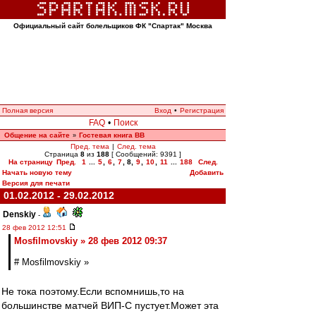
Официальный сайт болельщиков ФК "Спартак" Москва
Полная версия
Вход
•
Регистрация
FAQ
•
Поиск
Общение на сайте
Гостевая книга ВВ
»
Пред. тема
|
След. тема
Страница
8
из
188
[ Сообщений: 9391 ]
На страницу
Пред.
1
...
5
,
6
,
7
,
8
,
9
,
10
,
11
...
188
След.
Начать новую тему
Добавить
Версия для печати
01.02.2012 - 29.02.2012
Denskiy
-
28 фев 2012 12:51
Mosfilmovskiy » 28 фев 2012 09:37
# Mosfilmovskiy »
Не тока поэтому.Если вспомнишь,то на
большинстве матчей ВИП-С пустует.Может эта