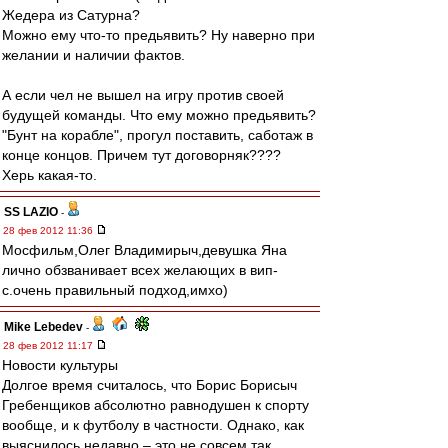
Жедера из Сатурна?
Можно ему что-то предьявить? Ну наверно при
желании и наличии фактов.
А если чел не вышел на игру против своей
будущей команды. Что ему можно предьявить?
"Бунт на корабле", прогул поставить, саботаж в
конце концов. Причем тут договорняк????
Херь какая-то.
SS LAZIO
-
28 фев 2012 11:36
Мосфильм,Олег Владимирыч,девушка Яна
лично обзванивает всех желающих в вип-
с.очень правильный подход,имхо)
Mike Lebedev
-
28 фев 2012 11:17
Новости культуры
Долгое время считалось, что Борис Борисыч
Гребенщиков абсолютно равнодушен к спорту
вообще, и к футболу в частности. Однако, как
выяснилось недавно – это не совсем так