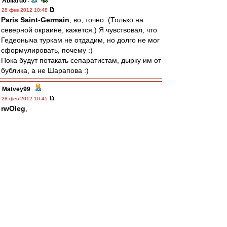
Abilardo
-
28 фев 2012 10:48
Paris Saint-Germain
, во, точно. (Только на
северной окраине, кажется.) Я чувствовал, что
Гедеоныча туркам не отдадим, но долго не мог
сформулировать, почему :)
Пока будут потакать сепаратистам, дырку им от
бублика, а не Шарапова :)
Matvey99
-
28 фев 2012 10:45
rwOleg
,
---------------
более глупую постановку вопроса представить
себе сложно.
Ты уж извини.
Это тоже самое, что ты представляя что через
2-е недели у тебя будет задержка по зарплате
(может же быть такое?), и ты не сможешь
сходить в магазин , и купить пельмений,
сегодня, захерачешь разом 3-и пачки этих
пельменей, и получишь завороток кишок.
Это первое, второе.