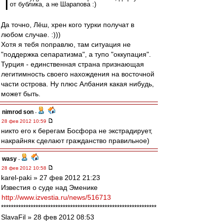
от бублика, а не Шарапова :)
Да точно, Лёш, хрен кого турки получат в
любом случае. :)))
Хотя я тебя поправлю, там ситуация не
"поддержка сепаратизма", а тупо "оккупация".
Турция - единственная страна признающая
легитимность своего нахождения на восточной
части острова. Ну плюс Албания какая нибудь,
может быть.
nimrod son
-
28 фев 2012 10:59
никто его к берегам Босфора не экстрадирует,
накрайняк сделают гражданство правильное)
wasy
-
28 фев 2012 10:58
karel-paki » 27 фев 2012 21:23
Известия о суде над Эменике
http://www.izvestia.ru/news/516713
***************************************************************
SlavaFil » 28 фев 2012 08:53