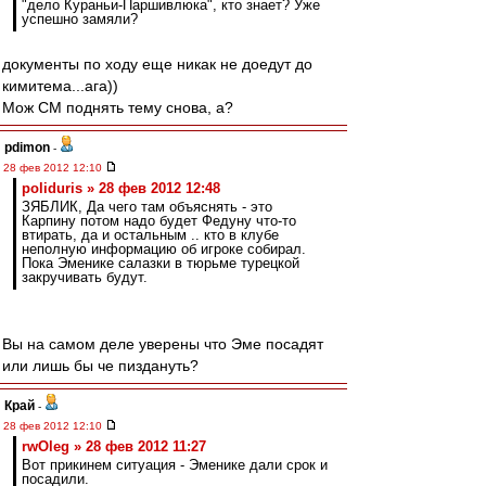
"дело Кураньи-Паршивлюка", кто знает? Уже
успешно замяли?
документы по ходу еще никак не доедут до
кимитема...ага))
Мож СМ поднять тему снова, а?
pdimon
-
28 фев 2012 12:10
poliduris » 28 фев 2012 12:48
ЗЯБЛИК, Да чего там объяснять - это
Карпину потом надо будет Федуну что-то
втирать, да и остальным .. кто в клубе
неполную информацию об игроке собирал.
Пока Эменике салазки в тюрьме турецкой
закручивать будут.
Вы на самом деле уверены что Эме посадят
или лишь бы че пиздануть?
Край
-
28 фев 2012 12:10
rwOleg » 28 фев 2012 11:27
Вот прикинем ситуация - Эменике дали срок и
посадили.