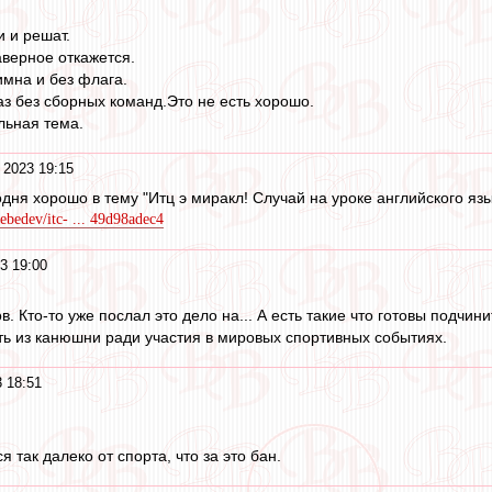
 и решат.
наверное откажется.
имна и без флага.
з без сборных команд.Это не есть хорошо.
льная тема.
 2023 19:15
дня хорошо в тему "Итц э миракл! Случай на уроке английского язы
ebedev/itc- ... 49d98adec4
3 19:00
. Кто-то уже послал это дело на... А есть такие что готовы подчин
ть из канюшни ради участия в мировых спортивных событиях.
 18:51
 так далеко от спорта, что за это бан.