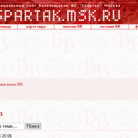
оманда
карта мира
магазин ВВ
гостевая ВВ
ф
вая книга ВВ
23
 20:06