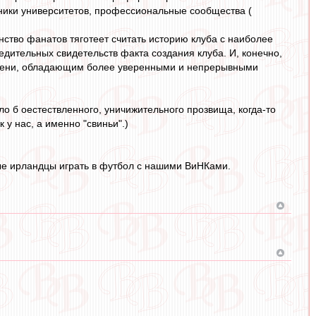
ники университетов, профессиональные сообщества (
нство фанатов тяготеет считать историю клуба с наиболее
бедительных свидетельств факта создания клуба. И, конечно,
времени, обладающим более уверенными и непрерывными
ло б оестествленного, уничижительного прозвища, когда-то
 у нас, а именно "свиньи".)
ные ирландцы играть в футбол с нашими ВиНКами.