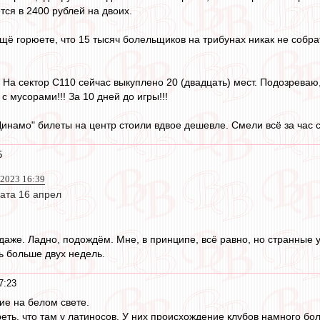
тся в 2400 рублей на двоих.
 ещё горюете, что 15 тысяч болельщиков на трибунах никак не собр
На сектор С110 сейчас выкуплено 20 (двадцать) мест. Подозреваю,
с мусорами!!! За 10 дней до игры!!!
инамо" билеты на центр стоили вдвое дешевле. Смели всё за час 
5
2023 16:39
ата 16 апрел
 даже. Ладно, подождём. Мне, в принципе, всё равно, но странные 
ь больше двух недель.
7:23
ие на белом свете.
еть, что там у латиносов. У них происхождение клубов намного б