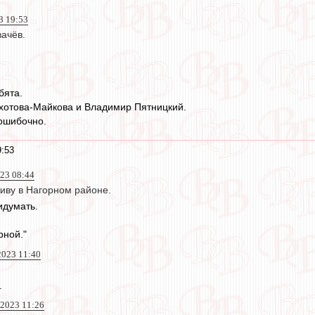
3 19:53
ачёв.
бята.
хотова-Майкова и Владимир Пятницкий.
ошибочно.
9:53
023 08:44
живу в Нагорном районе.
идумать.
рной."
023 11:40
.
2023 11:26