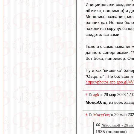
Инициировали создание
лётчики, например) и др
Менялись названия, мес
ранних дат. Но чем боле
находится скрупулёзное
свидетельствами.
Тоже и с самоназваниям
данного соперниками. "М
Вот Бока, например. Они
Ну и как "вишенка" бан
"Овце..ы" . Не больше и
https://photos.app.goo.gl
#
agk
» 29 мар 2023 17:
МосфОлд
, из всех ха
#
МосфОлд
» 29 мар 202
Nikodimoff » 29 ма
1935 (опечатка)