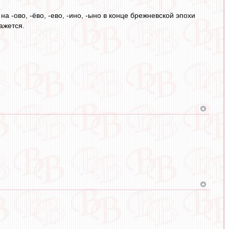
а -ово, -ёво, -ево, -ино, -ыно в конце брежневской эпохи
ажется.