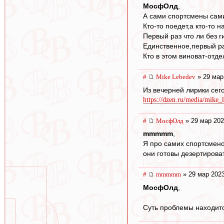
МосфОлд
,
А сами спортсмены сами
Кто-то поедет,а кто-то 
Первый раз что ли без г
Единственное,первый ра
Кто в этом виноват-отде
#
Mike Lebedev
» 29 мар
Из вечерней лирики сего
https://dzen.ru/media/mike_l
#
МосфОлд
» 29 мар 202
mmmmm
,
Я про самих спортсменов
они готовы дезертирова
#
mmmmm
» 29 мар 2023
МосфОлд
,
Суть проблемы находится