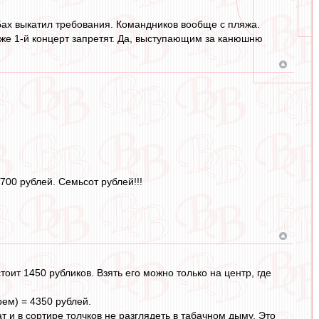
Бах выкатил требования. Командников вообще с пляжа.
даже 1-й концерт запретят. Да, выступающим за канюшню
700 рублей. Семьсот рублей!!!
оит 1450 рубликов. Взять его можно только на центр, где
рем) = 4350 рублей.
т и в сортире толчков не разглядеть в табачном дыму. Это