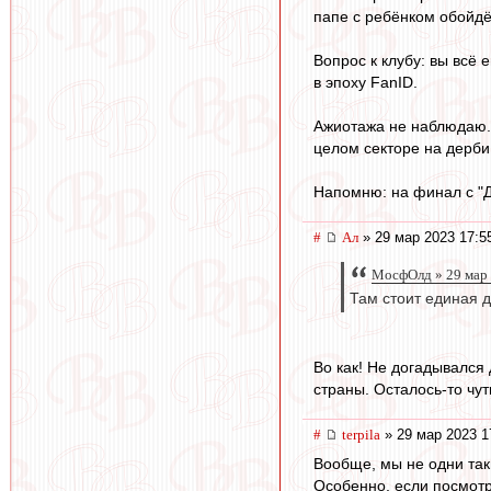
папе с ребёнком обойдё
Вопрос к клубу: вы всё
в эпоху FanID.
Ажиотажа не наблюдаю. 
целом секторе на дерби 
Напомню: на финал с "Д
#
Ал
» 29 мар 2023 17:5
МосфОлд » 29 мар 
Там стоит единая д
Во как! Не догадывался
страны. Осталось-то чут
#
terpila
» 29 мар 2023 1
Вообще, мы не одни так
Особенно, если посмотр