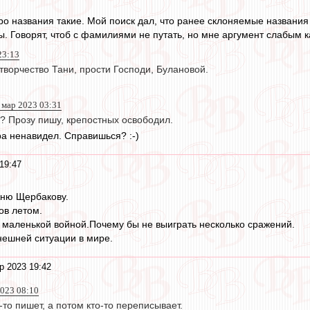
о названия такие. Мой поиск дал, что ранее склоняемые названия н
. Говорят, чтоб с фамилиями не путать, но мне аргумент слабым к
23:13
 творчество Тани, прости Господи, Булановой.
 мар 2023 03:31
е? Прозу пишу, крепостных освободил.
а ненавидел. Справишься? :-)
19:47
Аню Щербакову.
ов летом.
маленькой войной.Почему бы не выиграть несколько сражений.
нешней ситуации в мире.
р 2023 19:42
023 08:10
-то пишет, а потом кто-то переписывает.