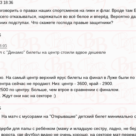
3 18:36
говорить о правах наших спортсменов на гимн и флаг. Вроде там 
всего отказываться, наряжаться во всё белое и вперёд. Вероятно 
них подступах. Что скажете господа правые защитники?
6
8:05
 с "Динамо" билеты на центр стоили вдвое дешевле
но. На самый центр верхний ярус билеты на финал в Луже были по 
нтра сейчас не продают. Низ: центр - 3600, край - 2900.
2500 по центру. Больше, чем втрое в сравнении с финалом.
. Ждут они нас на секторе :)
5
 На матч с мусорами на "Открывашке" детский билет минимально ст
 дерби для папы с ребёнком (маму и младшую сестру, ладно, не бе
а ворота, где футбол видно не очень хорошо, на секторе мат-перема