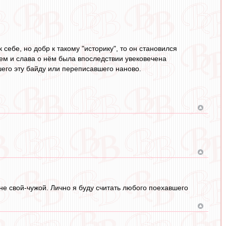
 себе, но добр к такому "историку", то он становился
ем и слава о нём была впоследствии увековечена
его эту байду или переписавшего наново.
не свой-чужой. Лично я буду считать любого поехавшего