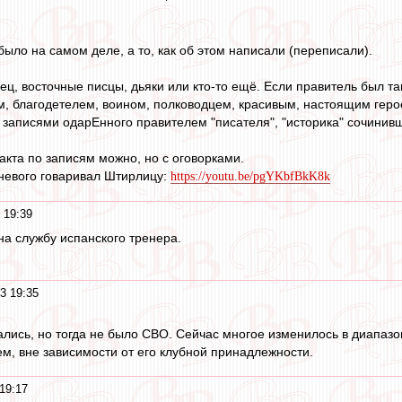
к было на самом деле, а то, как об этом написали (переписали).
ец, восточные писцы, дьяки или кто-то ещё. Если правитель был так
, благодетелем, воином, полководцем, красивым, настоящим геро
писями одарЕнного правителем "писателя", "историка" сочинивш
акта по записям можно, но с оговорками.
невого говаривал Штирлицу:
https://youtu.be/pgYKbfBkK8k
 19:39
на службу испанского тренера.
3 19:35
бались, но тогда не было СВО. Сейчас многое изменилось в диапазо
, вне зависимости от его клубной принадлежности.
19:17