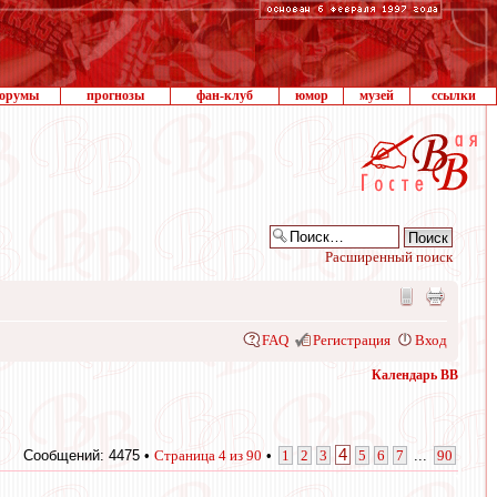
орумы
прогнозы
фан-клуб
юмор
музей
ссылки
Расширенный поиск
FAQ
Регистрация
Вход
Календарь ВВ
4
Сообщений: 4475 •
Страница
4
из
90
•
1
2
3
5
6
7
...
90