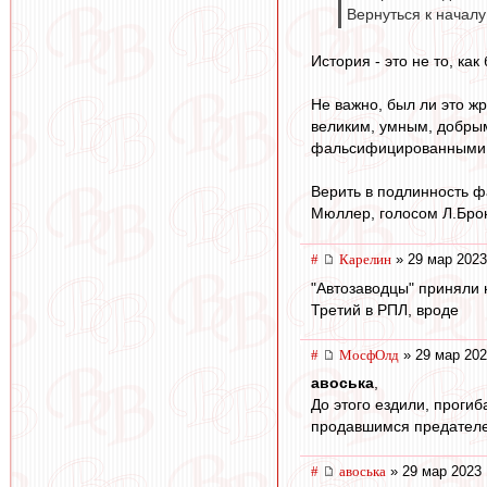
Вернуться к началу
История - это не то, ка
Не важно, был ли это жр
великим, умным, добрым
фальсифицированными за
Верить в подлинность ф
Мюллер, голосом Л.Бро
#
Карелин
» 29 мар 2023
"Автозаводцы" приняли 
Третий в РПЛ, вроде
#
МосфОлд
» 29 мар 202
авоська
,
До этого ездили, проги
продавшимся предателем
#
авоська
» 29 мар 2023 