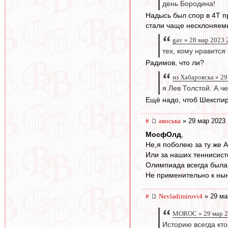
день Бородина!
Надысь был спор в 4Т пр
стали чаще несклоняемы
gav » 28 мар 2023 
тех, кому нравится
Радимов, что ли?
из Хабаровска » 29
я Лев Толстой. А ч
Ещё надо, чтоб Шекспир
#
авоська
» 29 мар 2023 
МосфОлд
,
Не,я поболею за ту же 
Или за наших теннисист
Олимпиада всегда была 
Не применительно к ны
#
Nevladimirovi4
» 29 ма
MOROC » 29 мар 2
Историю всегда кто