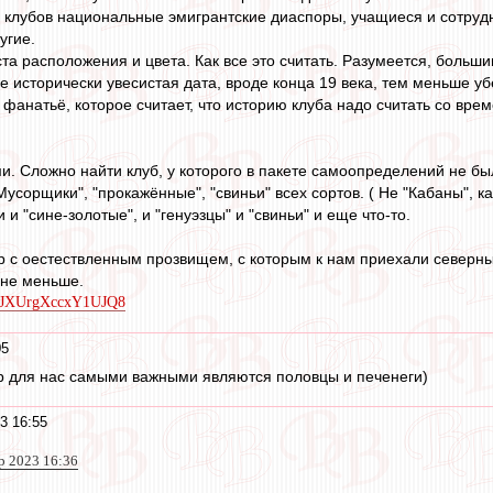
 клубов национальные эмигрантские диаспоры, учащиеся и сотруд
угие.
та расположения и цвета. Как все это считать. Разумеется, больши
е исторически увесистая дата, вроде конца 19 века, тем меньше у
 фанатьё, которое считает, что историю клуба надо считать со 
и. Сложно найти клуб, у которого в пакете самоопределений не бы
усорщики", "прокажённые", "свиньи" всех сортов. ( Не "Кабаны", как
 и "сине-золотые", и "генуэзцы" и "свиньи" и еще что-то.
ер с оестествленным прозвищем, с которым к нам приехали север
 не меньше.
/4VJXUrgXccxY1UJQ8
05
зар для нас самыми важными являются половцы и печенеги)
3 16:55
р 2023 16:36