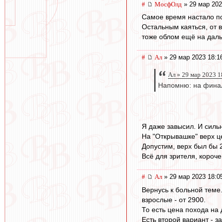
#
МосфОлд
» 29 мар 202
Самое время настало по
Остальным каяться, от 
тоже облом ещё на даль
#
Ал
» 29 мар 2023 18:1
Ал » 29 мар 2023 1
Напомню: на финал
Я даже завысил. И силь
На "Открывашке" верх це
Допустим, верх был бы 
Всё для зрителя, короче
#
Ал
» 29 мар 2023 18:0
Вернусь к больной теме.
взрослые - от 2900.
То есть цена похода на
Есть второй вариант - з