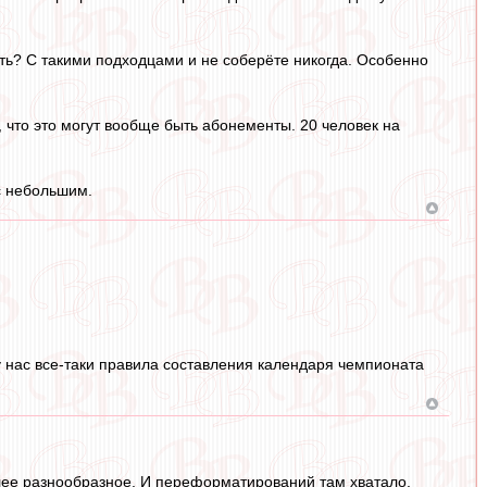
ать? С такими подходцами и не соберёте никогда. Особенно
 что это могут вообще быть абонементы. 20 человек на
с небольшим.
у нас все-таки правила составления календаря чемпионата
олее разнообразное. И переформатирований там хватало.