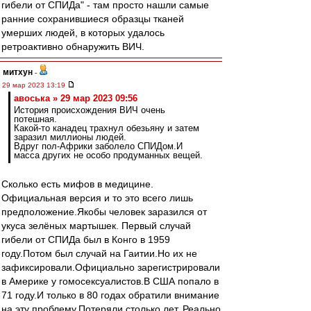
гибели от СПИДа" - там просто нашли самые
ранние сохранившиеся образцы тканей
умерших людей, в которых удалось
ретроактивно обнаружить ВИЧ.
митхун
-
29 мар 2023 13:19
авоська » 29 мар 2023 09:56
История происхождения ВИЧ очень
потешная.
Какой-то канадец трахнул обезьяну и затем
заразил миллионы людей.
Вдруг пол-Африки заболело СПИДом.И
масса других не особо продуманных вещей.
Сколько есть мифов в медицине.
Официальная версия и то это всего лишь
предположение.Якобы человек заразился от
укуса зелёных мартышек. Первый случай
гибели от СПИДа был в Конго в 1959
году.Потом был случай на Гаитии.Но их не
зафиксировали.Официально зарегистрировали
в Америке у гомосексуалистов.В США попало в
71 году.И только в 80 годах обратили внимание
на эту проблему.Потеряли столько лет. Реально