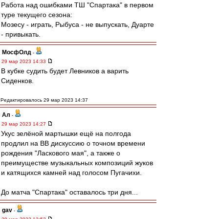
Работа над ошибками ТШ "Спартака" в первом
туре текущего сезона:
Мозесу - играть, Рыбуса - не выпускать, Дуарте
- привыкать.
МосфОлд
-
29 мар 2023 14:33
В кубке судить будет Левников а варить
Сиденков.
Редактировалось 29 мар 2023 14:37
Ал
-
29 мар 2023 14:27
Укус зелёной мартышки ещё на полгода
продлил на ВВ дискуссию о точном времени
рождения "Ласкового мая", а также о
преимуществе музыкальных композиций жуков
и катящихся камней над голосом Пугачихи.
До матча "Спартака" оставалось три дня...
gav
-