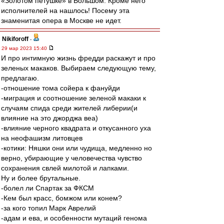
«Золотом петушке» в Большом. Кроме него
исполнителей на нашлось! Посему эта
знаменитая опера в Москве не идет.
Nikiforoff
-
29 мар 2023 15:40
И про интимную жизнь фредди раскажут и про
зеленых макаков. Выбираем следующую тему,
предлагаю.
-отношение тома сойера к фануйди
-миграция и соотношение зеленой макаки к
случаям спида среди жителей либерии(и
влияние на это джорджа веа)
-влияние черного квадрата и откусанного уха
на неофашизм литовцев
-котики: Няшки они или чудища, медленно но
верно, убирающие у человечества чувство
сохранения свлей милотой и лапками.
Ну и более брутальные.
-болел ли Спартак за ФКСМ
-Кем был красс, бомжом или конем?
-за кого топил Марк Аврелий
-адам и ева, и особенности мутаций генома