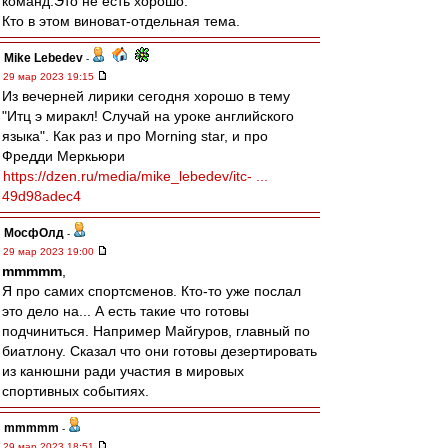
команд.Это не есть хорошо.
Кто в этом виноват-отдельная тема.
Mike Lebedev
-
29 мар 2023 19:15
Из вечерней лирики сегодня хорошо в тему
"Итц э миракл! Случай на уроке английского
языка". Как раз и про Morning star, и про
Фредди Меркьюри
https://dzen.ru/media/mike_lebedev/itc- ...
49d98adec4
МосфОлд
-
29 мар 2023 19:00
mmmmm
,
Я про самих спортсменов. Кто-то уже послал
это дело на... А есть такие что готовы
подчиниться. Например Майгуров, главный по
биатлону. Сказал что они готовы дезертировать
из канюшни ради участия в мировых
спортивных событиях.
mmmmm
-
29 мар 2023 18:51