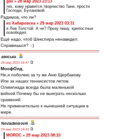
gav » 28 мар 2023 23:13
тех, кому нравится творчество Тани, прости
Господи, Булановой.
Радимов, что ли?
из Хабаровска » 29 мар 2023 03:31
я Лев Толстой. А че? Прозу пишу, крепостных
освободил.
Ещё надо, чтоб Шекспира ненавидел.
Справишься? :-)
авоська
-
29 мар 2023 19:47
МосфОлд
,
Не,я поболею за ту же Аню Щербакову.
Или за наших теннисистов летом.
Олимпиада всегда была маленькой
войной.Почему бы не выиграть несколько
сражений.
Не применительно к нынешней ситуации в
мире.
Nevladimirovi4
-
29 мар 2023 19:42
MOROC » 29 мар 2023 08:10