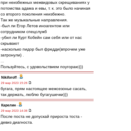
при неизбежных межвидовых скрещиваниях у
потомства адама и евы, т. к. это было начиная
со второго поколения неизбежно.
Так же музыкальные направления.
-был ли Егор Летов иноагентом или
сотрудником спецслужб
-убил ли Курт Кобейн сам себя или от нас
скрывают
-насколько пидор был фредди(впрочем уже
затронули) .
...
Пользуйтесь, с удовольствием поугораю)))
Nikiforoff
-
29 мар 2023 15:26
бугага, прям настоящее межсезонье сасать,
так держать, люблю бугагушечки)))
Карелин
-
29 мар 2023 14:38
После поста не допускай прироста тоста -
девиз диагноста.