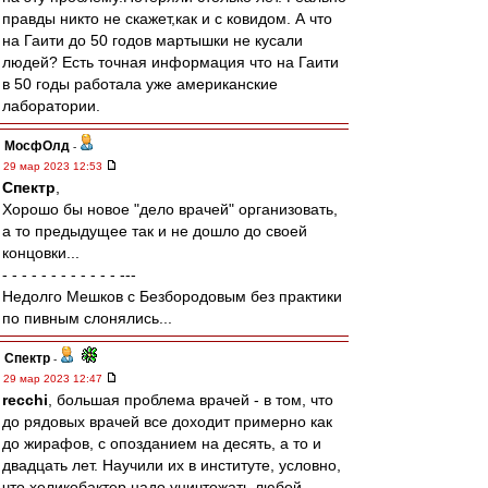
правды никто не скажет,как и с ковидом. А что
на Гаити до 50 годов мартышки не кусали
людей? Есть точная информация что на Гаити
в 50 годы работала уже американские
лаборатории.
МосфОлд
-
29 мар 2023 12:53
Спектр
,
Хорошо бы новое "дело врачей" организовать,
а то предыдущее так и не дошло до своей
концовки...
- - - - - - - - - - - - ---
Недолго Мешков с Безбородовым без практики
по пивным слонялись...
Спектр
-
29 мар 2023 12:47
recchi
, большая проблема врачей - в том, что
до рядовых врачей все доходит примерно как
до жирафов, с опозданием на десять, а то и
двадцать лет. Научили их в институте, условно,
что хеликобактер надо уничтожать любой