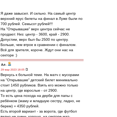
Я даже завысил. И сильно. На самый центр
верхний ярус билеты на финал в Луже были по
700 рублей. Семьсот рублей!!!
На "Открывашке" верх центра сейчас не
продают. Низ: центр - 3600, край - 2900.
Допустим, верх был бы 2500 по центру.
Больше, чем втрое в сравнении с финалом.
Всё для зрителя, короче. Ждут они нас на
секторе :)
Ал
-
29 мар 2023 18:05
Вернусь к больной теме. На матч с мусорами
на "Открывашке" детский билет минимально
стоит 1450 рубликов. Взять его можно только
на центр, где взрослые - от 2900.
То есть цена похода на дерби для папы с
ребёнком (маму и младшую сестру, ладно, не
берем) = 4350 рублей.
Есть второй вариант - за ворота, где футбол
видно не очень хорошо, на секторе мат-