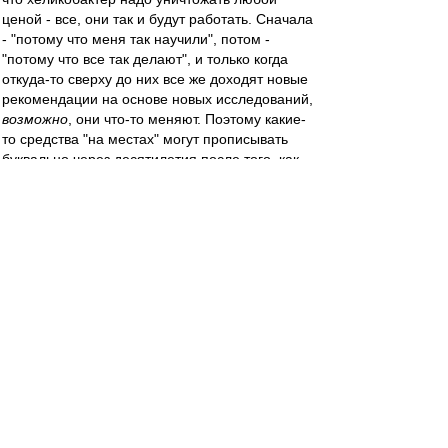
ценой - все, они так и будут работать. Сначала
- "потому что меня так научили", потом -
"потому что все так делают", и только когда
откуда-то сверху до них все же доходят новые
рекомендации на основе новых исследований,
возможно
, они что-то меняют. Поэтому какие-
то средства "на местах" могут прописывать
буквально через десятилетия после того, как
доказана не то, что их бесполезность, а даже
вредность. Типа как было с
диэтилстильбэстролом, якобы "средством для
профилактики выкидыша" - уже даже в новых
изданиях учебников писали, что он вреден и
может вызывать мутации, а врачи его все
равно "по привычке" прописывали.
Mike Lebedev
-
29 мар 2023 12:38
По разделу "Этот день в Истории" сегодня
"Сезон-1998. Как он начался". 25 лет, а как
вчера!
https://dzen.ru/media/mike_lebedev/spar
... 1621cfa675