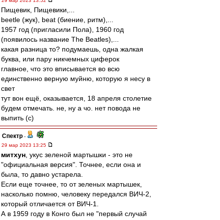
29 мар 2023 13:52
Пищевик, Пищевики,...
beetle (жук), beat (биение, ритм),...
1957 год (пригласили Пола), 1960 год
(появилось название The Beatles),...
какая разница то? подумаешь, одна жалкая
буква, или пару никчемных циферок
главное, что это вписывается во всю
единственно верную муйню, которую я несу в
свет
тут вон ещё, оказывается, 18 апреля столетие
будем отмечать. не, ну а чо. нет повода не
выпить (с)
Спектр
-
29 мар 2023 13:25
митхун
, укус зеленой мартышки - это не
"официальная версия". Точнее, если она и
была, то давно устарела.
Если еще точнее, то от зеленых мартышек,
насколько помню, человеку передался ВИЧ-2,
который отличается от ВИЧ-1.
А в 1959 году в Конго был не "первый случай