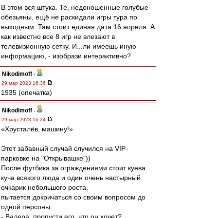
В этом вся штука. Те, недоношенные голубые
обезьяны, ещё не раскидали игры тура по
выходным. Там стоит единая дата 16 апреля. А
как известно все 8 игр не влезают в
телевизионную сетку. И...ли имеешь иную
информацию, - изобрази интерактивно?
Nikodimoff
-
29 мар 2023 16:36
1935 (опечатка)
Nikodimoff
-
29 мар 2023 16:24
«Хрусталёв, машину!»
Этот забавный случай случился на VIP-
парковке на "Открывашке"))
После футбика за ограждениями стоит куева
куча всякого люда и один очень настырный
очкарик небольшого роста,
пытается докричаться со своим вопросом до
одной персоны..
- Валера, пропусти его, что он хочет?