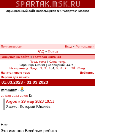
Официальный сайт болельщиков ФК "Спартак" Москва
Полная версия
Вход
•
Регистрация
FAQ
•
Поиск
Общение на сайте
Гостевая книга ВВ
»
Пред. тема
|
След. тема
Страница
4
из
90
[ Сообщений: 4475 ]
На страницу
Пред.
1
,
2
,
3
,
4
,
5
,
6
,
7
...
90
След.
Начать новую тему
Добавить
Версия для печати
01.03.2023 - 31.03.2023
mmmmm
-
29 мар 2023 20:06
Argos » 29 мар 2023 19:53
Хармс. Который Ювачёв.
Нет.
Это именно Весёлые ребята.