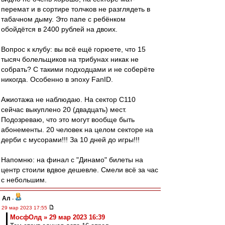
перемат и в сортире толчков не разглядеть в
табачном дыму. Это папе с ребёнком
обойдётся в 2400 рублей на двоих.
Вопрос к клубу: вы всё ещё горюете, что 15
тысяч болельщиков на трибунах никак не
собрать? С такими подходцами и не соберёте
никогда. Особенно в эпоху FanID.
Ажиотажа не наблюдаю. На сектор С110
сейчас выкуплено 20 (двадцать) мест.
Подозреваю, что это могут вообще быть
абонементы. 20 человек на целом секторе на
дерби с мусорами!!! За 10 дней до игры!!!
Напомню: на финал с "Динамо" билеты на
центр стоили вдвое дешевле. Смели всё за час
с небольшим.
Ал
-
29 мар 2023 17:55
МосфОлд » 29 мар 2023 16:39