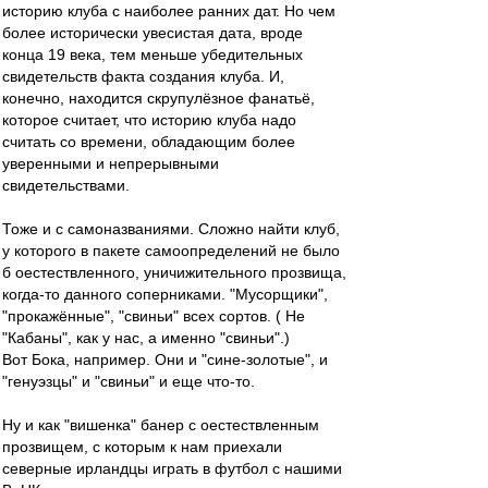
историю клуба с наиболее ранних дат. Но чем
более исторически увесистая дата, вроде
конца 19 века, тем меньше убедительных
свидетельств факта создания клуба. И,
конечно, находится скрупулёзное фанатьё,
которое считает, что историю клуба надо
считать со времени, обладающим более
уверенными и непрерывными
свидетельствами.
Тоже и с самоназваниями. Сложно найти клуб,
у которого в пакете самоопределений не было
б оестествленного, уничижительного прозвища,
когда-то данного соперниками. "Мусорщики",
"прокажённые", "свиньи" всех сортов. ( Не
"Кабаны", как у нас, а именно "свиньи".)
Вот Бока, например. Они и "сине-золотые", и
"генуэзцы" и "свиньи" и еще что-то.
Ну и как "вишенка" банер с оестествленным
прозвищем, с которым к нам приехали
северные ирландцы играть в футбол с нашими