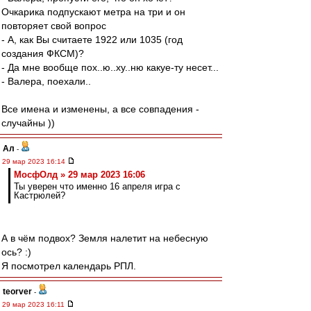
Очкарика подпускают метра на три и он
повторяет свой вопрос
- А, как Вы считаете 1922 или 1035 (год
создания ФКСМ)?
- Да мне вообще пох..ю..ху..ню какуе-ту несет...
- Валера, поехали..
Все имена и изменены, а все совпадения -
случайны ))
Ал
-
29 мар 2023 16:14
МосфОлд » 29 мар 2023 16:06
Ты уверен что именно 16 апреля игра с
Кастрюлей?
А в чём подвох? Земля налетит на небесную
ось? :)
Я посмотрел календарь РПЛ.
teorver
-
29 мар 2023 16:11