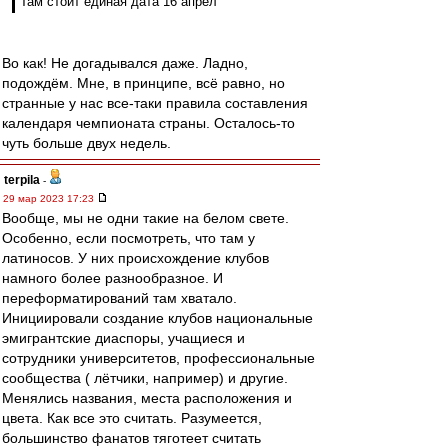
Там стоит единая дата 16 апрел
Во как! Не догадывался даже. Ладно,
подождём. Мне, в принципе, всё равно, но
странные у нас все-таки правила составления
календаря чемпионата страны. Осталось-то
чуть больше двух недель.
terpila
-
29 мар 2023 17:23
Вообще, мы не одни такие на белом свете.
Особенно, если посмотреть, что там у
латиносов. У них происхождение клубов
намного более разнообразное. И
переформатирований там хватало.
Инициировали создание клубов национальные
эмигрантские диаспоры, учащиеся и
сотрудники университетов, профессиональные
сообщества ( лётчики, например) и другие.
Менялись названия, места расположения и
цвета. Как все это считать. Разумеется,
большинство фанатов тяготеет считать