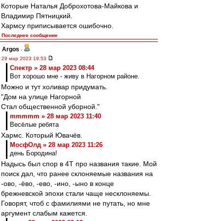
Которые Наталья Доброхотова-Майкова и
Владимир Пятницкий.
Хармсу приписывается ошибочно.
Последнее сообщение
Argos
-
29 мар 2023 19:53
Спектр » 28 мар 2023 08:44
Вот хорошо мне - живу в Нагорном районе.
Можно и тут холивар придумать.
"Дом на улице Нагорной
Стал общественной уборной."
mmmmm » 28 мар 2023 11:40
Весёлые ребята
Хармс. Который Ювачёв.
МосфОлд » 28 мар 2023 11:26
день Бородина!
Надысь был спор в 4Т про названия такие. Мой
поиск дал, что ранее склоняемые названия на
-ово, -ёво, -ево, -ино, -ыно в конце
брежневской эпохи стали чаще несклоняемы.
Говорят, чтоб с фамилиями не путать, но мне
аргумент слабым кажется.