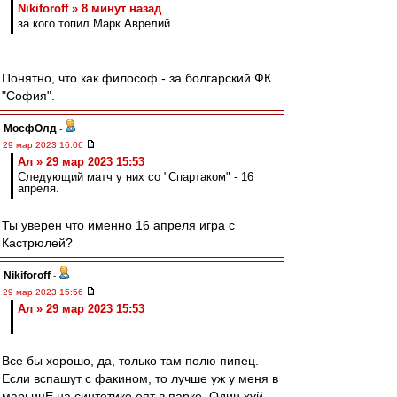
Nikiforoff » 8 минут назад
за кого топил Марк Аврелий
Понятно, что как философ - за болгарский ФК
"София".
МосфОлд
-
29 мар 2023 16:06
Ал » 29 мар 2023 15:53
Следующий матч у них со "Спартаком" - 16
апреля.
Ты уверен что именно 16 апреля игра с
Кастрюлей?
Nikiforoff
-
29 мар 2023 15:56
Ал » 29 мар 2023 15:53
Все бы хорошо, да, только там полю пипец.
Если вспашут с факином, то лучше уж у меня в
марьинЕ на синтетике епт в парке. Один хуй