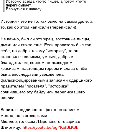
Историю всегда кто-то пишет, а потом кто-то
переписывает.
Вернуться к началу
История - это не то, как было на самом деле, а
то, как об этом написали (переписали).
Не важно, был ли это жрец, восточные писцы,
дьяки или кто-то ещё. Если правитель был так
себе, но добр к такому "историку", то он
становился великим, умным, добрым,
благодетелем, воином, полководцем,
красивым, настоящим героем и слава о нём
была впоследствии увековечена
фальсифицированными записями одарЕнного
правителем "писателя", "историка"
сочинившего эту байду или переписавшего
наново.
Верить в подлинность факта по записям
можно, но с оговорками.
Мюллер, голосом Л.Броневого говаривал
Штирлицу:
https://youtu.be/pgYKbfBkK8k