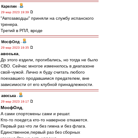
Карелин
-
29 мар 2023 19:39
"Автозаводцы" приняли на службу испанского
тренера.
Третий в РПЛ, вроде
МосфОлд
-
29 мар 2023 19:35
авоська
,
До этого ездили, прогибались, но тогда не было
СВО. Сейчас многое изменилось в диапазоне
свой-чужой. Лично я буду считать любого
поехавшего продавшимся предателем, вне
зависимости от его клубной принадлежности.
авоська
-
29 мар 2023 19:17
МосфОлд
,
А сами спортсмены сами и решат.
Кто-то поедет,а кто-то наверное откажется.
Первый раз что ли без гимна и без флага.
Единственное,первый раз без сборных