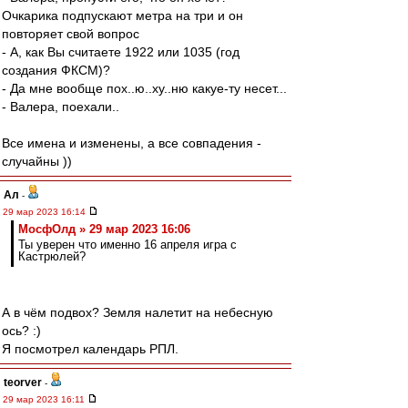
Очкарика подпускают метра на три и он
повторяет свой вопрос
- А, как Вы считаете 1922 или 1035 (год
создания ФКСМ)?
- Да мне вообще пох..ю..ху..ню какуе-ту несет...
- Валера, поехали..
Все имена и изменены, а все совпадения -
случайны ))
Ал
-
29 мар 2023 16:14
МосфОлд » 29 мар 2023 16:06
Ты уверен что именно 16 апреля игра с
Кастрюлей?
А в чём подвох? Земля налетит на небесную
ось? :)
Я посмотрел календарь РПЛ.
teorver
-
29 мар 2023 16:11