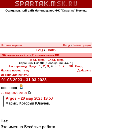
Официальный сайт болельщиков ФК "Спартак" Москва
Полная версия
Вход
•
Регистрация
FAQ
•
Поиск
Общение на сайте
Гостевая книга ВВ
»
Пред. тема
|
След. тема
Страница
4
из
90
[ Сообщений: 4475 ]
На страницу
Пред.
1
,
2
,
3
,
4
,
5
,
6
,
7
...
90
След.
Начать новую тему
Добавить
Версия для печати
01.03.2023 - 31.03.2023
mmmmm
-
29 мар 2023 20:06
Argos » 29 мар 2023 19:53
Хармс. Который Ювачёв.
Нет.
Это именно Весёлые ребята.