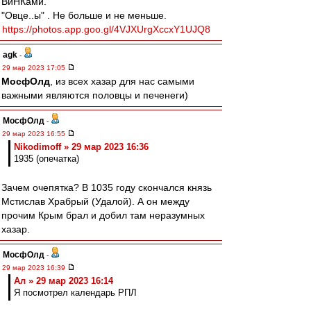
ВиНКами.
"Овце..ы" . Не больше и не меньше.
https://photos.app.goo.gl/4VJXUrgXccxY1UJQ8
agk
-
29 мар 2023 17:05
МосфОлд
, из всех хазар для нас самыми
важными являются половцы и печенеги)
МосфОлд
-
29 мар 2023 16:55
Nikodimoff » 29 мар 2023 16:36
1935 (опечатка)
Зачем очепятка? В 1035 году скончался князь
Мстислав Храбрый (Удалой). А он между
прочим Крым брал и добил там неразумных
хазар.
МосфОлд
-
29 мар 2023 16:39
Ал » 29 мар 2023 16:14
Я посмотрел календарь РПЛ