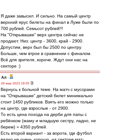
Я даже завысил. И сильно. На самый центр
верхний ярус билеты на финал в Луже были по
700 рублей. Семьсот рублей!!!
На "Открывашке" верх центра сейчас не
продают. Низ: центр - 3600, край - 2900.
Допустим, верх был бы 2500 по центру.
Больше, чем втрое в сравнении с финалом.
Всё для зрителя, короче. Ждут они нас на
секторе :)
Ал
-
29 мар 2023 18:05
Вернусь к больной теме. На матч с мусорами
на "Открывашке" детский билет минимально
стоит 1450 рубликов. Взять его можно только
на центр, где взрослые - от 2900.
То есть цена похода на дерби для папы с
ребёнком (маму и младшую сестру, ладно, не
берем) = 4350 рублей.
Есть второй вариант - за ворота, где футбол
видно не очень хорошо, на секторе мат-