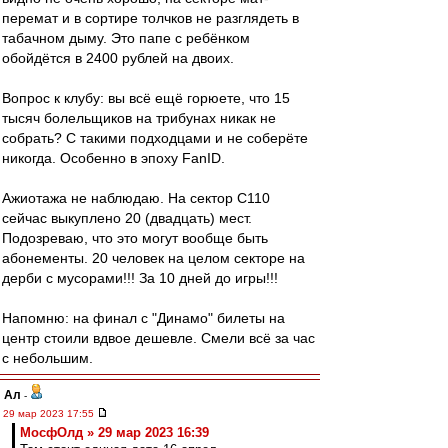
перемат и в сортире толчков не разглядеть в
табачном дыму. Это папе с ребёнком
обойдётся в 2400 рублей на двоих.
Вопрос к клубу: вы всё ещё горюете, что 15
тысяч болельщиков на трибунах никак не
собрать? С такими подходцами и не соберёте
никогда. Особенно в эпоху FanID.
Ажиотажа не наблюдаю. На сектор С110
сейчас выкуплено 20 (двадцать) мест.
Подозреваю, что это могут вообще быть
абонементы. 20 человек на целом секторе на
дерби с мусорами!!! За 10 дней до игры!!!
Напомню: на финал с "Динамо" билеты на
центр стоили вдвое дешевле. Смели всё за час
с небольшим.
Ал
-
29 мар 2023 17:55
МосфОлд » 29 мар 2023 16:39