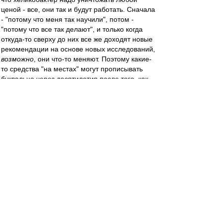
ценой - все, они так и будут работать. Сначала
- "потому что меня так научили", потом -
"потому что все так делают", и только когда
откуда-то сверху до них все же доходят новые
рекомендации на основе новых исследований,
возможно
, они что-то меняют. Поэтому какие-
то средства "на местах" могут прописывать
буквально через десятилетия после того, как
доказана не то, что их бесполезность, а даже
вредность. Типа как было с
диэтилстильбэстролом, якобы "средством для
профилактики выкидыша" - уже даже в новых
изданиях учебников писали, что он вреден и
может вызывать мутации, а врачи его все
равно "по привычке" прописывали.
Mike Lebedev
-
29 мар 2023 12:38
По разделу "Этот день в Истории" сегодня
"Сезон-1998. Как он начался". 25 лет, а как
вчера!
https://dzen.ru/media/mike_lebedev/spar
... 1621cfa675