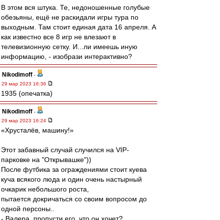
В этом вся штука. Те, недоношенные голубые
обезьяны, ещё не раскидали игры тура по
выходным. Там стоит единая дата 16 апреля. А
как известно все 8 игр не влезают в
телевизионную сетку. И...ли имеешь иную
информацию, - изобрази интерактивно?
Nikodimoff
-
29 мар 2023 16:36
1935 (опечатка)
Nikodimoff
-
29 мар 2023 16:24
«Хрусталёв, машину!»
Этот забавный случай случился на VIP-
парковке на "Открывашке"))
После футбика за ограждениями стоит куева
куча всякого люда и один очень настырный
очкарик небольшого роста,
пытается докричаться со своим вопросом до
одной персоны..
- Валера, пропусти его, что он хочет?