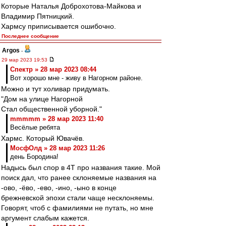
Которые Наталья Доброхотова-Майкова и
Владимир Пятницкий.
Хармсу приписывается ошибочно.
Последнее сообщение
Argos
-
29 мар 2023 19:53
Спектр » 28 мар 2023 08:44
Вот хорошо мне - живу в Нагорном районе.
Можно и тут холивар придумать.
"Дом на улице Нагорной
Стал общественной уборной."
mmmmm » 28 мар 2023 11:40
Весёлые ребята
Хармс. Который Ювачёв.
МосфОлд » 28 мар 2023 11:26
день Бородина!
Надысь был спор в 4Т про названия такие. Мой
поиск дал, что ранее склоняемые названия на
-ово, -ёво, -ево, -ино, -ыно в конце
брежневской эпохи стали чаще несклоняемы.
Говорят, чтоб с фамилиями не путать, но мне
аргумент слабым кажется.