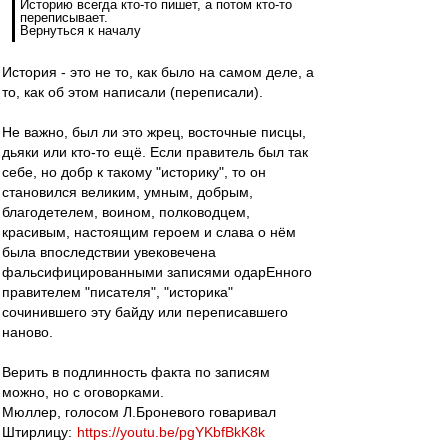
Историю всегда кто-то пишет, а потом кто-то
переписывает.
Вернуться к началу
История - это не то, как было на самом деле, а
то, как об этом написали (переписали).
Не важно, был ли это жрец, восточные писцы,
дьяки или кто-то ещё. Если правитель был так
себе, но добр к такому "историку", то он
становился великим, умным, добрым,
благодетелем, воином, полководцем,
красивым, настоящим героем и слава о нём
была впоследствии увековечена
фальсифицированными записями одарЕнного
правителем "писателя", "историка"
сочинившего эту байду или переписавшего
наново.
Верить в подлинность факта по записям
можно, но с оговорками.
Мюллер, голосом Л.Броневого говаривал
Штирлицу:
https://youtu.be/pgYKbfBkK8k