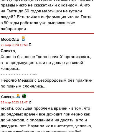
правды никто не скажет,как и с ковидом. А что
на Гаити до 50 годов мартышки не кусали
людей? Есть точная информация что на Гаити
в 50 годы работала уже американские
лаборатории.
МосфОлд
-
29 мар 2023 12:53
Спектр
,
Хорошо бы новое "дело врачей" организовать,
а то предыдущее так и не дошло до своей
концовки...
- - - - - - - - - - - - ---
Недолго Мешков с Безбородовым без практики
по пивным слонялись...
Спектр
-
29 мар 2023 12:47
recchi
, большая проблема врачей - в том, что
до рядовых врачей все доходит примерно как
до жирафов, с опозданием на десять, а то и
двадцать лет. Научили их в институте, условно,
что хеликобактер надо уничтожать любой