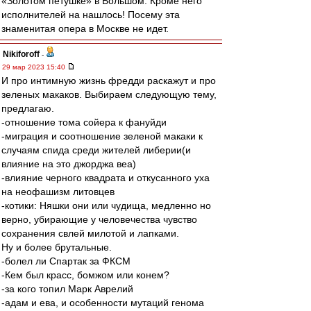
«Золотом петушке» в Большом. Кроме него
исполнителей на нашлось! Посему эта
знаменитая опера в Москве не идет.
Nikiforoff
-
29 мар 2023 15:40
И про интимную жизнь фредди раскажут и про
зеленых макаков. Выбираем следующую тему,
предлагаю.
-отношение тома сойера к фануйди
-миграция и соотношение зеленой макаки к
случаям спида среди жителей либерии(и
влияние на это джорджа веа)
-влияние черного квадрата и откусанного уха
на неофашизм литовцев
-котики: Няшки они или чудища, медленно но
верно, убирающие у человечества чувство
сохранения свлей милотой и лапками.
Ну и более брутальные.
-болел ли Спартак за ФКСМ
-Кем был красс, бомжом или конем?
-за кого топил Марк Аврелий
-адам и ева, и особенности мутаций генома