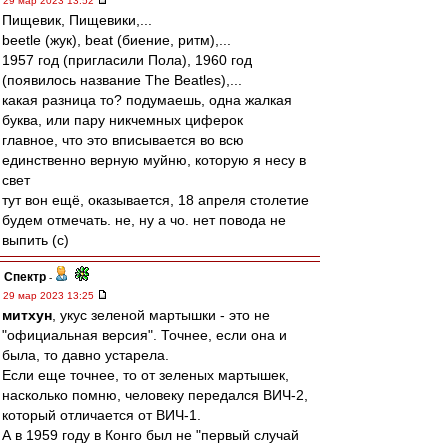
29 мар 2023 13:52
Пищевик, Пищевики,...
beetle (жук), beat (биение, ритм),...
1957 год (пригласили Пола), 1960 год
(появилось название The Beatles),...
какая разница то? подумаешь, одна жалкая
буква, или пару никчемных циферок
главное, что это вписывается во всю
единственно верную муйню, которую я несу в
свет
тут вон ещё, оказывается, 18 апреля столетие
будем отмечать. не, ну а чо. нет повода не
выпить (с)
Спектр
-
29 мар 2023 13:25
митхун
, укус зеленой мартышки - это не
"официальная версия". Точнее, если она и
была, то давно устарела.
Если еще точнее, то от зеленых мартышек,
насколько помню, человеку передался ВИЧ-2,
который отличается от ВИЧ-1.
А в 1959 году в Конго был не "первый случай