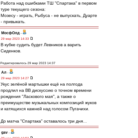
Работа над ошибками ТШ "Спартака" в первом
туре текущего сезона:
Мозесу - играть, Рыбуса - не выпускать, Дуарте
- привыкать.
МосфОлд
-
29 мар 2023 14:33
В кубке судить будет Левников а варить
Сиденков.
Редактировалось 29 мар 2023 14:37
Ал
-
29 мар 2023 14:27
Укус зелёной мартышки ещё на полгода
продлил на ВВ дискуссию о точном времени
рождения "Ласкового мая", а также о
преимуществе музыкальных композиций жуков
и катящихся камней над голосом Пугачихи.
До матча "Спартака" оставалось три дня...
gav
-