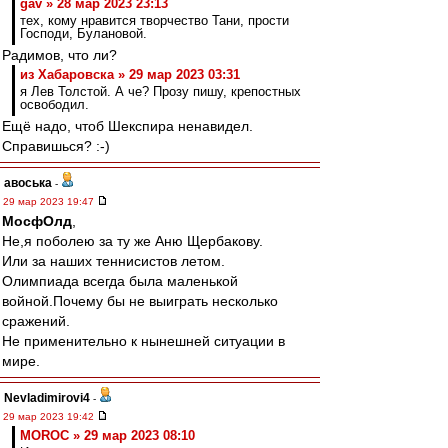
gav » 28 мар 2023 23:13
тех, кому нравится творчество Тани, прости
Господи, Булановой.
Радимов, что ли?
из Хабаровска » 29 мар 2023 03:31
я Лев Толстой. А че? Прозу пишу, крепостных
освободил.
Ещё надо, чтоб Шекспира ненавидел.
Справишься? :-)
авоська
-
29 мар 2023 19:47
МосфОлд
,
Не,я поболею за ту же Аню Щербакову.
Или за наших теннисистов летом.
Олимпиада всегда была маленькой
войной.Почему бы не выиграть несколько
сражений.
Не применительно к нынешней ситуации в
мире.
Nevladimirovi4
-
29 мар 2023 19:42
MOROC » 29 мар 2023 08:10