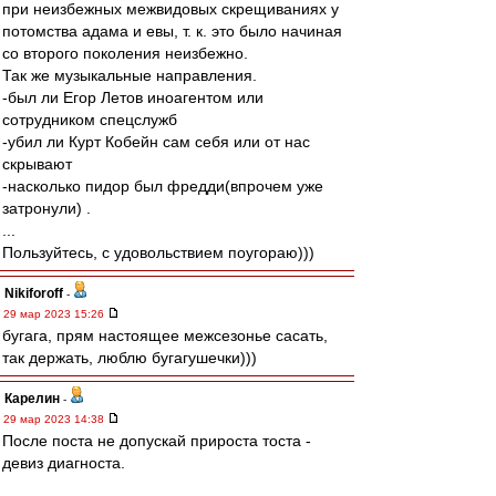
при неизбежных межвидовых скрещиваниях у
потомства адама и евы, т. к. это было начиная
со второго поколения неизбежно.
Так же музыкальные направления.
-был ли Егор Летов иноагентом или
сотрудником спецслужб
-убил ли Курт Кобейн сам себя или от нас
скрывают
-насколько пидор был фредди(впрочем уже
затронули) .
...
Пользуйтесь, с удовольствием поугораю)))
Nikiforoff
-
29 мар 2023 15:26
бугага, прям настоящее межсезонье сасать,
так держать, люблю бугагушечки)))
Карелин
-
29 мар 2023 14:38
После поста не допускай прироста тоста -
девиз диагноста.