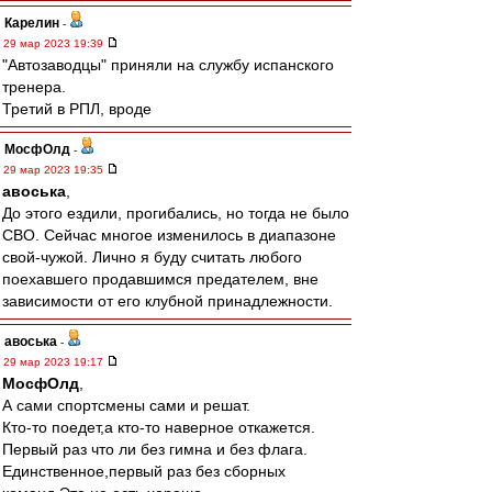
Карелин
-
29 мар 2023 19:39
"Автозаводцы" приняли на службу испанского
тренера.
Третий в РПЛ, вроде
МосфОлд
-
29 мар 2023 19:35
авоська
,
До этого ездили, прогибались, но тогда не было
СВО. Сейчас многое изменилось в диапазоне
свой-чужой. Лично я буду считать любого
поехавшего продавшимся предателем, вне
зависимости от его клубной принадлежности.
авоська
-
29 мар 2023 19:17
МосфОлд
,
А сами спортсмены сами и решат.
Кто-то поедет,а кто-то наверное откажется.
Первый раз что ли без гимна и без флага.
Единственное,первый раз без сборных