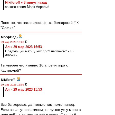
Nikiforoff » 8 минут назад
за кого топил Марк Аврелий
Понятно, что как философ - за болгарский ФК
"София".
МосфОлд
-
29 мар 2023 16:06
Ал » 29 мар 2023 15:53
Следующий матч у них со "Спартаком" - 16
апреля.
Ты уверен что именно 16 апреля игра с
Кастрюлей?
Nikiforoff
-
29 мар 2023 15:56
Ал » 29 мар 2023 15:53
Все бы хорошо, да, только там полю пипец.
Если вспашут с факином, то лучше уж у меня в
марьинЕ на синтетике епт в парке. Один хуй