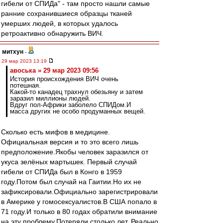
гибели от СПИДа" - там просто нашли самые
ранние сохранившиеся образцы тканей
умерших людей, в которых удалось
ретроактивно обнаружить ВИЧ.
митхун
-
29 мар 2023 13:19
авоська » 29 мар 2023 09:56
История происхождения ВИЧ очень
потешная.
Какой-то канадец трахнул обезьяну и затем
заразил миллионы людей.
Вдруг пол-Африки заболело СПИДом.И
масса других не особо продуманных вещей.
Сколько есть мифов в медицине.
Официальная версия и то это всего лишь
предположение.Якобы человек заразился от
укуса зелёных мартышек. Первый случай
гибели от СПИДа был в Конго в 1959
году.Потом был случай на Гаитии.Но их не
зафиксировали.Официально зарегистрировали
в Америке у гомосексуалистов.В США попало в
71 году.И только в 80 годах обратили внимание
на эту проблему.Потеряли столько лет. Реально