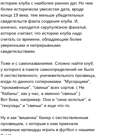
историю клуба с наиболее ранних дат. Но чем
более исторически увесистая дата, вроде
конца 19 века, тем меньше убедительных
свидетельств факта создания клуба. И,
конечно, находится скрупулёзное фанатьё,
которое считает, что историю клуба надо
считать со времени, обладающим более
уверенными и непрерывными
свидетельствами.
Тоже и с самоназваниями. Сложно найти клуб,
у которого в пакете самоопределений не было
б оестествленного, уничижительного прозвища,
когда-то данного соперниками. "Мусорщики",
"прокажённые", "свиньи" всех сортов. ( Не
"Кабаны", как у нас, а именно "свиньи".)
Вот Бока, например. Они и "сине-золотые", и
"генуэзцы" и "свиньи" и еще что-то.
Ну и как "вишенка" банер с оестествленным
прозвищем, с которым к нам приехали
северные ирландцы играть в футбол с нашими