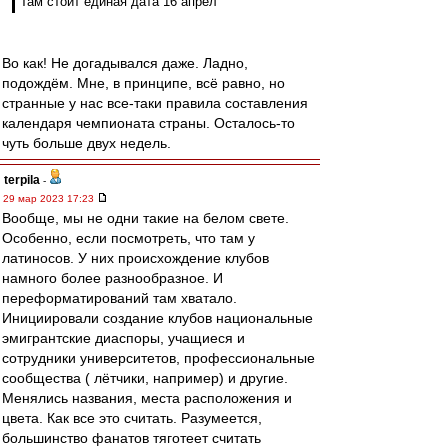
Там стоит единая дата 16 апрел
Во как! Не догадывался даже. Ладно,
подождём. Мне, в принципе, всё равно, но
странные у нас все-таки правила составления
календаря чемпионата страны. Осталось-то
чуть больше двух недель.
terpila
-
29 мар 2023 17:23
Вообще, мы не одни такие на белом свете.
Особенно, если посмотреть, что там у
латиносов. У них происхождение клубов
намного более разнообразное. И
переформатирований там хватало.
Инициировали создание клубов национальные
эмигрантские диаспоры, учащиеся и
сотрудники университетов, профессиональные
сообщества ( лётчики, например) и другие.
Менялись названия, места расположения и
цвета. Как все это считать. Разумеется,
большинство фанатов тяготеет считать