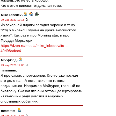
команд.Это не есть хорошо.
Кто в этом виноват-отдельная тема.
Mike Lebedev
-
29 мар 2023 19:15
Из вечерней лирики сегодня хорошо в тему
"Итц э миракл! Случай на уроке английского
языка". Как раз и про Morning star, и про
Фредди Меркьюри
https://dzen.ru/media/mike_lebedev/itc- ...
49d98adec4
МосфОлд
-
29 мар 2023 19:00
mmmmm
,
Я про самих спортсменов. Кто-то уже послал
это дело на... А есть такие что готовы
подчиниться. Например Майгуров, главный по
биатлону. Сказал что они готовы дезертировать
из канюшни ради участия в мировых
спортивных событиях.
mmmmm
-
29 мар 2023 18:51