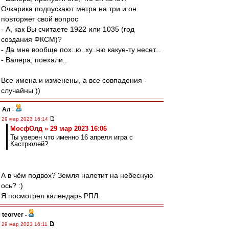
Очкарика подпускают метра на три и он
повторяет свой вопрос
- А, как Вы считаете 1922 или 1035 (год
создания ФКСМ)?
- Да мне вообще пох..ю..ху..ню какуе-ту несет...
- Валера, поехали..
Все имена и изменены, а все совпадения -
случайны ))
Ал
-
29 мар 2023 16:14
МосфОлд » 29 мар 2023 16:06
Ты уверен что именно 16 апреля игра с
Кастрюлей?
А в чём подвох? Земля налетит на небесную
ось? :)
Я посмотрел календарь РПЛ.
teorver
-
29 мар 2023 16:11