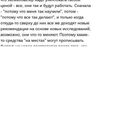
ценой - все, они так и будут работать. Сначала
- "потому что меня так научили", потом -
"потому что все так делают", и только когда
откуда-то сверху до них все же доходят новые
рекомендации на основе новых исследований,
возможно
, они что-то меняют. Поэтому какие-
то средства "на местах" могут прописывать
буквально через десятилетия после того, как
доказана не то, что их бесполезность, а даже
вредность. Типа как было с
диэтилстильбэстролом, якобы "средством для
профилактики выкидыша" - уже даже в новых
изданиях учебников писали, что он вреден и
может вызывать мутации, а врачи его все
равно "по привычке" прописывали.
Mike Lebedev
-
29 мар 2023 12:38
По разделу "Этот день в Истории" сегодня
"Сезон-1998. Как он начался". 25 лет, а как
вчера!
https://dzen.ru/media/mike_lebedev/spar
... 1621cfa675