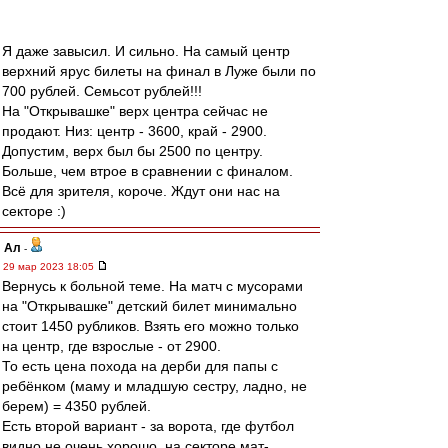
Я даже завысил. И сильно. На самый центр
верхний ярус билеты на финал в Луже были по
700 рублей. Семьсот рублей!!!
На "Открывашке" верх центра сейчас не
продают. Низ: центр - 3600, край - 2900.
Допустим, верх был бы 2500 по центру.
Больше, чем втрое в сравнении с финалом.
Всё для зрителя, короче. Ждут они нас на
секторе :)
Ал
-
29 мар 2023 18:05
Вернусь к больной теме. На матч с мусорами
на "Открывашке" детский билет минимально
стоит 1450 рубликов. Взять его можно только
на центр, где взрослые - от 2900.
То есть цена похода на дерби для папы с
ребёнком (маму и младшую сестру, ладно, не
берем) = 4350 рублей.
Есть второй вариант - за ворота, где футбол
видно не очень хорошо, на секторе мат-