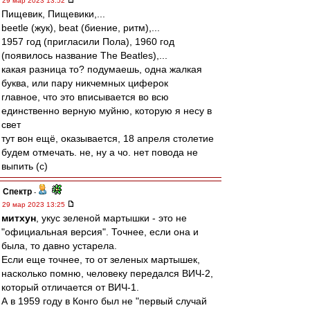
29 мар 2023 13:52
Пищевик, Пищевики,...
beetle (жук), beat (биение, ритм),...
1957 год (пригласили Пола), 1960 год
(появилось название The Beatles),...
какая разница то? подумаешь, одна жалкая
буква, или пару никчемных циферок
главное, что это вписывается во всю
единственно верную муйню, которую я несу в
свет
тут вон ещё, оказывается, 18 апреля столетие
будем отмечать. не, ну а чо. нет повода не
выпить (с)
Спектр
-
29 мар 2023 13:25
митхун
, укус зеленой мартышки - это не
"официальная версия". Точнее, если она и
была, то давно устарела.
Если еще точнее, то от зеленых мартышек,
насколько помню, человеку передался ВИЧ-2,
который отличается от ВИЧ-1.
А в 1959 году в Конго был не "первый случай