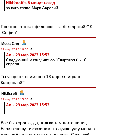
Nikiforoff » 8 минут назад
за кого топил Марк Аврелий
Понятно, что как философ - за болгарский ФК
"София".
МосфОлд
-
29 мар 2023 16:06
Ал » 29 мар 2023 15:53
Следующий матч у них со "Спартаком" - 16
апреля.
Ты уверен что именно 16 апреля игра с
Кастрюлей?
Nikiforoff
-
29 мар 2023 15:56
Ал » 29 мар 2023 15:53
Все бы хорошо, да, только там полю пипец.
Если вспашут с факином, то лучше уж у меня в
марьинЕ на синтетике епт в парке. Один хуй