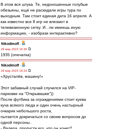
В этом вся штука. Те, недоношенные голубые
обезьяны, ещё не раскидали игры тура по
выходным. Там стоит единая дата 16 апреля. А
как известно все 8 игр не влезают в
телевизионную сетку. И...ли имеешь иную
информацию, - изобрази интерактивно?
Nikodimoff
-
29 мар 2023 16:36
1935 (опечатка)
Nikodimoff
-
29 мар 2023 16:24
«Хрусталёв, машину!»
Этот забавный случай случился на VIP-
парковке на "Открывашке"))
После футбика за ограждениями стоит куева
куча всякого люда и один очень настырный
очкарик небольшого роста,
пытается докричаться со своим вопросом до
одной персоны..
- Валера, пропусти его, что он хочет?