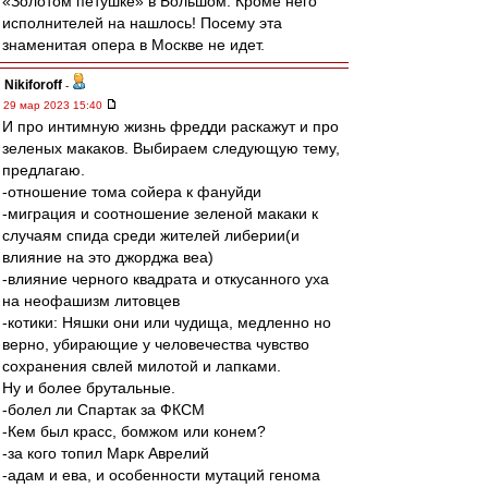
«Золотом петушке» в Большом. Кроме него
исполнителей на нашлось! Посему эта
знаменитая опера в Москве не идет.
Nikiforoff
-
29 мар 2023 15:40
И про интимную жизнь фредди раскажут и про
зеленых макаков. Выбираем следующую тему,
предлагаю.
-отношение тома сойера к фануйди
-миграция и соотношение зеленой макаки к
случаям спида среди жителей либерии(и
влияние на это джорджа веа)
-влияние черного квадрата и откусанного уха
на неофашизм литовцев
-котики: Няшки они или чудища, медленно но
верно, убирающие у человечества чувство
сохранения свлей милотой и лапками.
Ну и более брутальные.
-болел ли Спартак за ФКСМ
-Кем был красс, бомжом или конем?
-за кого топил Марк Аврелий
-адам и ева, и особенности мутаций генома