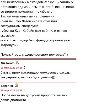
при неизбежных межвидовых скрещиваниях у
потомства адама и евы, т. к. это было начиная
со второго поколения неизбежно.
Так же музыкальные направления.
-был ли Егор Летов иноагентом или
сотрудником спецслужб
-убил ли Курт Кобейн сам себя или от нас
скрывают
-насколько пидор был фредди(впрочем уже
затронули) .
...
Пользуйтесь, с удовольствием поугораю)))
Nikiforoff
-
29 мар 2023 15:26
бугага, прям настоящее межсезонье сасать,
так держать, люблю бугагушечки)))
Карелин
-
29 мар 2023 14:38
После поста не допускай прироста тоста -
девиз диагноста.