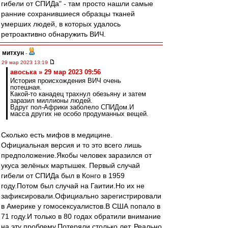
гибели от СПИДа" - там просто нашли самые
ранние сохранившиеся образцы тканей
умерших людей, в которых удалось
ретроактивно обнаружить ВИЧ.
митхун
-
29 мар 2023 13:19
авоська » 29 мар 2023 09:56
История происхождения ВИЧ очень
потешная.
Какой-то канадец трахнул обезьяну и затем
заразил миллионы людей.
Вдруг пол-Африки заболело СПИДом.И
масса других не особо продуманных вещей.
Сколько есть мифов в медицине.
Официальная версия и то это всего лишь
предположение.Якобы человек заразился от
укуса зелёных мартышек. Первый случай
гибели от СПИДа был в Конго в 1959
году.Потом был случай на Гаитии.Но их не
зафиксировали.Официально зарегистрировали
в Америке у гомосексуалистов.В США попало в
71 году.И только в 80 годах обратили внимание
на эту проблему.Потеряли столько лет. Реально