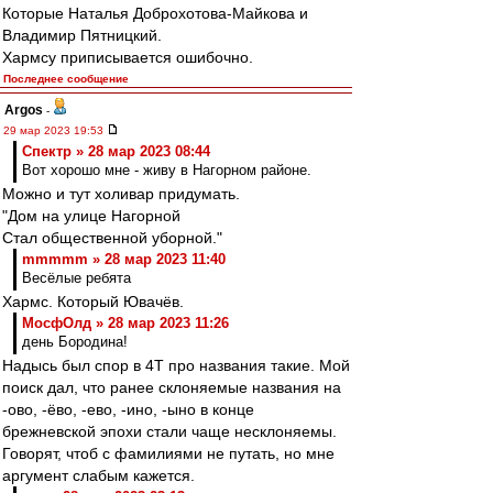
Которые Наталья Доброхотова-Майкова и
Владимир Пятницкий.
Хармсу приписывается ошибочно.
Последнее сообщение
Argos
-
29 мар 2023 19:53
Спектр » 28 мар 2023 08:44
Вот хорошо мне - живу в Нагорном районе.
Можно и тут холивар придумать.
"Дом на улице Нагорной
Стал общественной уборной."
mmmmm » 28 мар 2023 11:40
Весёлые ребята
Хармс. Который Ювачёв.
МосфОлд » 28 мар 2023 11:26
день Бородина!
Надысь был спор в 4Т про названия такие. Мой
поиск дал, что ранее склоняемые названия на
-ово, -ёво, -ево, -ино, -ыно в конце
брежневской эпохи стали чаще несклоняемы.
Говорят, чтоб с фамилиями не путать, но мне
аргумент слабым кажется.