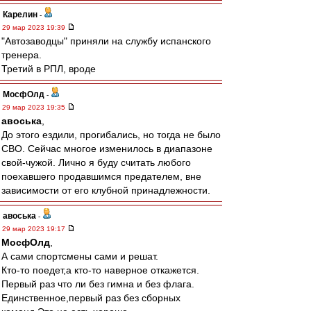
Карелин
-
29 мар 2023 19:39
"Автозаводцы" приняли на службу испанского
тренера.
Третий в РПЛ, вроде
МосфОлд
-
29 мар 2023 19:35
авоська
,
До этого ездили, прогибались, но тогда не было
СВО. Сейчас многое изменилось в диапазоне
свой-чужой. Лично я буду считать любого
поехавшего продавшимся предателем, вне
зависимости от его клубной принадлежности.
авоська
-
29 мар 2023 19:17
МосфОлд
,
А сами спортсмены сами и решат.
Кто-то поедет,а кто-то наверное откажется.
Первый раз что ли без гимна и без флага.
Единственное,первый раз без сборных