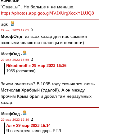
ВиНКами.
"Овце..ы" . Не больше и не меньше.
https://photos.app.goo.gl/4VJXUrgXccxY1UJQ8
agk
-
29 мар 2023 17:05
МосфОлд
, из всех хазар для нас самыми
важными являются половцы и печенеги)
МосфОлд
-
29 мар 2023 16:55
Nikodimoff » 29 мар 2023 16:36
1935 (опечатка)
Зачем очепятка? В 1035 году скончался князь
Мстислав Храбрый (Удалой). А он между
прочим Крым брал и добил там неразумных
хазар.
МосфОлд
-
29 мар 2023 16:39
Ал » 29 мар 2023 16:14
Я посмотрел календарь РПЛ