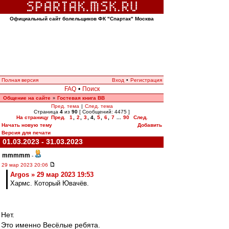
Официальный сайт болельщиков ФК "Спартак" Москва
Полная версия
Вход
•
Регистрация
FAQ
•
Поиск
Общение на сайте
Гостевая книга ВВ
»
Пред. тема
|
След. тема
Страница
4
из
90
[ Сообщений: 4475 ]
На страницу
Пред.
1
,
2
,
3
,
4
,
5
,
6
,
7
...
90
След.
Начать новую тему
Добавить
Версия для печати
01.03.2023 - 31.03.2023
mmmmm
-
29 мар 2023 20:06
Argos » 29 мар 2023 19:53
Хармс. Который Ювачёв.
Нет.
Это именно Весёлые ребята.