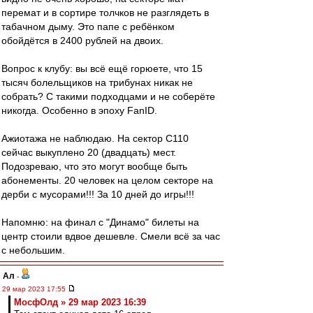
перемат и в сортире толчков не разглядеть в
табачном дыму. Это папе с ребёнком
обойдётся в 2400 рублей на двоих.
Вопрос к клубу: вы всё ещё горюете, что 15
тысяч болельщиков на трибунах никак не
собрать? С такими подходцами и не соберёте
никогда. Особенно в эпоху FanID.
Ажиотажа не наблюдаю. На сектор С110
сейчас выкуплено 20 (двадцать) мест.
Подозреваю, что это могут вообще быть
абонементы. 20 человек на целом секторе на
дерби с мусорами!!! За 10 дней до игры!!!
Напомню: на финал с "Динамо" билеты на
центр стоили вдвое дешевле. Смели всё за час
с небольшим.
Ал
-
29 мар 2023 17:55
МосфОлд » 29 мар 2023 16:39