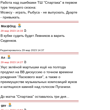
Работа над ошибками ТШ "Спартака" в первом
туре текущего сезона:
Мозесу - играть, Рыбуса - не выпускать, Дуарте
- привыкать.
МосфОлд
-
29 мар 2023 14:33
В кубке судить будет Левников а варить
Сиденков.
Редактировалось 29 мар 2023 14:37
Ал
-
29 мар 2023 14:27
Укус зелёной мартышки ещё на полгода
продлил на ВВ дискуссию о точном времени
рождения "Ласкового мая", а также о
преимуществе музыкальных композиций жуков
и катящихся камней над голосом Пугачихи.
До матча "Спартака" оставалось три дня...
gav
-