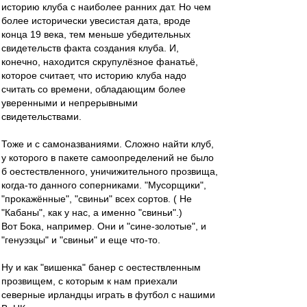
историю клуба с наиболее ранних дат. Но чем
более исторически увесистая дата, вроде
конца 19 века, тем меньше убедительных
свидетельств факта создания клуба. И,
конечно, находится скрупулёзное фанатьё,
которое считает, что историю клуба надо
считать со времени, обладающим более
уверенными и непрерывными
свидетельствами.
Тоже и с самоназваниями. Сложно найти клуб,
у которого в пакете самоопределений не было
б оестествленного, уничижительного прозвища,
когда-то данного соперниками. "Мусорщики",
"прокажённые", "свиньи" всех сортов. ( Не
"Кабаны", как у нас, а именно "свиньи".)
Вот Бока, например. Они и "сине-золотые", и
"генуэзцы" и "свиньи" и еще что-то.
Ну и как "вишенка" банер с оестествленным
прозвищем, с которым к нам приехали
северные ирландцы играть в футбол с нашими