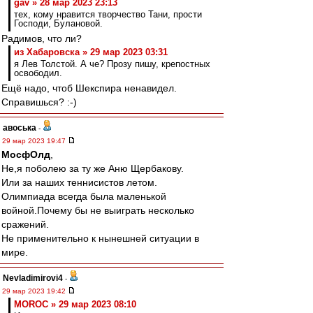
gav » 28 мар 2023 23:13
тех, кому нравится творчество Тани, прости
Господи, Булановой.
Радимов, что ли?
из Хабаровска » 29 мар 2023 03:31
я Лев Толстой. А че? Прозу пишу, крепостных
освободил.
Ещё надо, чтоб Шекспира ненавидел.
Справишься? :-)
авоська
-
29 мар 2023 19:47
МосфОлд
,
Не,я поболею за ту же Аню Щербакову.
Или за наших теннисистов летом.
Олимпиада всегда была маленькой
войной.Почему бы не выиграть несколько
сражений.
Не применительно к нынешней ситуации в
мире.
Nevladimirovi4
-
29 мар 2023 19:42
MOROC » 29 мар 2023 08:10