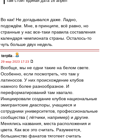
Там стоит единая дата 16 апрел
Во как! Не догадывался даже. Ладно,
подождём. Мне, в принципе, всё равно, но
странные у нас все-таки правила составления
календаря чемпионата страны. Осталось-то
чуть больше двух недель.
terpila
-
29 мар 2023 17:23
Вообще, мы не одни такие на белом свете.
Особенно, если посмотреть, что там у
латиносов. У них происхождение клубов
намного более разнообразное. И
переформатирований там хватало.
Инициировали создание клубов национальные
эмигрантские диаспоры, учащиеся и
сотрудники университетов, профессиональные
сообщества ( лётчики, например) и другие.
Менялись названия, места расположения и
цвета. Как все это считать. Разумеется,
большинство фанатов тяготеет считать