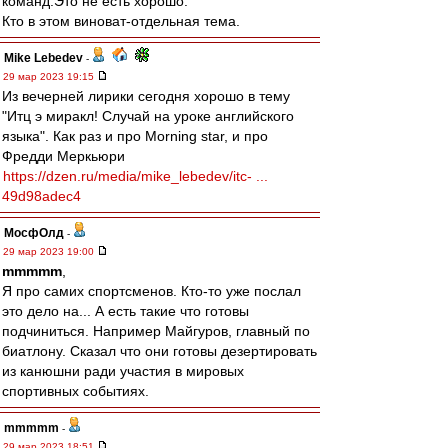
команд.Это не есть хорошо.
Кто в этом виноват-отдельная тема.
Mike Lebedev
-
29 мар 2023 19:15
Из вечерней лирики сегодня хорошо в тему
"Итц э миракл! Случай на уроке английского
языка". Как раз и про Morning star, и про
Фредди Меркьюри
https://dzen.ru/media/mike_lebedev/itc- ...
49d98adec4
МосфОлд
-
29 мар 2023 19:00
mmmmm
,
Я про самих спортсменов. Кто-то уже послал
это дело на... А есть такие что готовы
подчиниться. Например Майгуров, главный по
биатлону. Сказал что они готовы дезертировать
из канюшни ради участия в мировых
спортивных событиях.
mmmmm
-
29 мар 2023 18:51