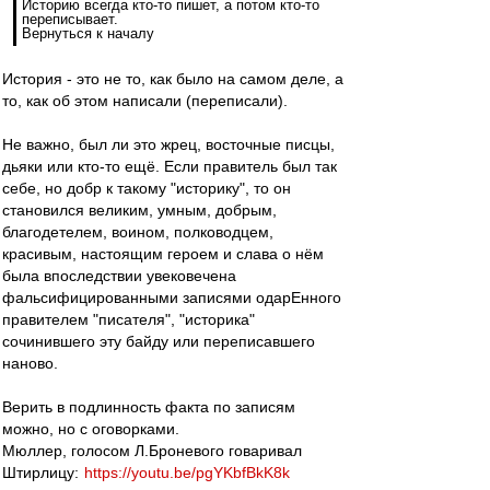
Историю всегда кто-то пишет, а потом кто-то
переписывает.
Вернуться к началу
История - это не то, как было на самом деле, а
то, как об этом написали (переписали).
Не важно, был ли это жрец, восточные писцы,
дьяки или кто-то ещё. Если правитель был так
себе, но добр к такому "историку", то он
становился великим, умным, добрым,
благодетелем, воином, полководцем,
красивым, настоящим героем и слава о нём
была впоследствии увековечена
фальсифицированными записями одарЕнного
правителем "писателя", "историка"
сочинившего эту байду или переписавшего
наново.
Верить в подлинность факта по записям
можно, но с оговорками.
Мюллер, голосом Л.Броневого говаривал
Штирлицу:
https://youtu.be/pgYKbfBkK8k