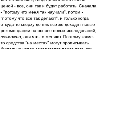
ценой - все, они так и будут работать. Сначала
- "потому что меня так научили", потом -
"потому что все так делают", и только когда
откуда-то сверху до них все же доходят новые
рекомендации на основе новых исследований,
возможно
, они что-то меняют. Поэтому какие-
то средства "на местах" могут прописывать
буквально через десятилетия после того, как
доказана не то, что их бесполезность, а даже
вредность. Типа как было с
диэтилстильбэстролом, якобы "средством для
профилактики выкидыша" - уже даже в новых
изданиях учебников писали, что он вреден и
может вызывать мутации, а врачи его все
равно "по привычке" прописывали.
Mike Lebedev
-
29 мар 2023 12:38
По разделу "Этот день в Истории" сегодня
"Сезон-1998. Как он начался". 25 лет, а как
вчера!
https://dzen.ru/media/mike_lebedev/spar
... 1621cfa675