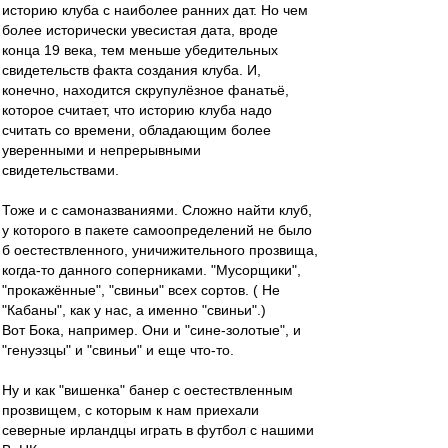
историю клуба с наиболее ранних дат. Но чем
более исторически увесистая дата, вроде
конца 19 века, тем меньше убедительных
свидетельств факта создания клуба. И,
конечно, находится скрупулёзное фанатьё,
которое считает, что историю клуба надо
считать со времени, обладающим более
уверенными и непрерывными
свидетельствами.
Тоже и с самоназваниями. Сложно найти клуб,
у которого в пакете самоопределений не было
б оестествленного, уничижительного прозвища,
когда-то данного соперниками. "Мусорщики",
"прокажённые", "свиньи" всех сортов. ( Не
"Кабаны", как у нас, а именно "свиньи".)
Вот Бока, например. Они и "сине-золотые", и
"генуэзцы" и "свиньи" и еще что-то.
Ну и как "вишенка" банер с оестествленным
прозвищем, с которым к нам приехали
северные ирландцы играть в футбол с нашими