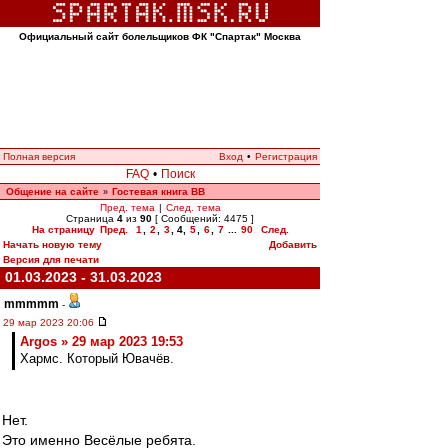
Официальный сайт болельщиков ФК "Спартак" Москва
Полная версия
Вход
•
Регистрация
FAQ
•
Поиск
Общение на сайте
Гостевая книга ВВ
»
Пред. тема
|
След. тема
Страница
4
из
90
[ Сообщений: 4475 ]
На страницу
Пред.
1
,
2
,
3
,
4
,
5
,
6
,
7
...
90
След.
Начать новую тему
Добавить
Версия для печати
01.03.2023 - 31.03.2023
mmmmm
-
29 мар 2023 20:06
Argos » 29 мар 2023 19:53
Хармс. Который Ювачёв.
Нет.
Это именно Весёлые ребята.