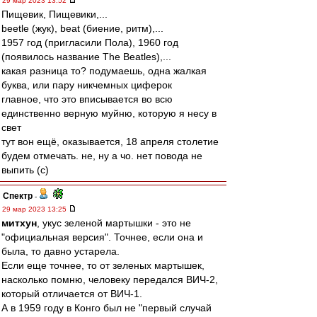
29 мар 2023 13:52
Пищевик, Пищевики,...
beetle (жук), beat (биение, ритм),...
1957 год (пригласили Пола), 1960 год
(появилось название The Beatles),...
какая разница то? подумаешь, одна жалкая
буква, или пару никчемных циферок
главное, что это вписывается во всю
единственно верную муйню, которую я несу в
свет
тут вон ещё, оказывается, 18 апреля столетие
будем отмечать. не, ну а чо. нет повода не
выпить (с)
Спектр
-
29 мар 2023 13:25
митхун
, укус зеленой мартышки - это не
"официальная версия". Точнее, если она и
была, то давно устарела.
Если еще точнее, то от зеленых мартышек,
насколько помню, человеку передался ВИЧ-2,
который отличается от ВИЧ-1.
А в 1959 году в Конго был не "первый случай