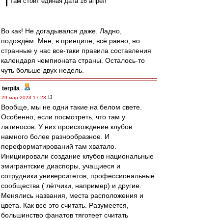
Там стоит единая дата 16 апрел
Во как! Не догадывался даже. Ладно,
подождём. Мне, в принципе, всё равно, но
странные у нас все-таки правила составления
календаря чемпионата страны. Осталось-то
чуть больше двух недель.
terpila
-
29 мар 2023 17:23
Вообще, мы не одни такие на белом свете.
Особенно, если посмотреть, что там у
латиносов. У них происхождение клубов
намного более разнообразное. И
переформатирований там хватало.
Инициировали создание клубов национальные
эмигрантские диаспоры, учащиеся и
сотрудники университетов, профессиональные
сообщества ( лётчики, например) и другие.
Менялись названия, места расположения и
цвета. Как все это считать. Разумеется,
большинство фанатов тяготеет считать