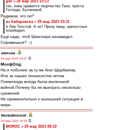
gav » 28 мар 2023 23:13
тех, кому нравится творчество Тани, прости
Господи, Булановой.
Радимов, что ли?
из Хабаровска » 29 мар 2023 03:31
я Лев Толстой. А че? Прозу пишу, крепостных
освободил.
Ещё надо, чтоб Шекспира ненавидел.
Справишься? :-)
авоська
-
29 мар 2023 19:47
МосфОлд
,
Не,я поболею за ту же Аню Щербакову.
Или за наших теннисистов летом.
Олимпиада всегда была маленькой
войной.Почему бы не выиграть несколько
сражений.
Не применительно к нынешней ситуации в
мире.
Nevladimirovi4
-
29 мар 2023 19:42
MOROC » 29 мар 2023 08:10