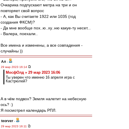
Очкарика подпускают метра на три и он
повторяет свой вопрос
- А, как Вы считаете 1922 или 1035 (год
создания ФКСМ)?
- Да мне вообще пох..ю..ху..ню какуе-ту несет...
- Валера, поехали..
Все имена и изменены, а все совпадения -
случайны ))
Ал
-
29 мар 2023 16:14
МосфОлд » 29 мар 2023 16:06
Ты уверен что именно 16 апреля игра с
Кастрюлей?
А в чём подвох? Земля налетит на небесную
ось? :)
Я посмотрел календарь РПЛ.
teorver
-
29 мар 2023 16:11