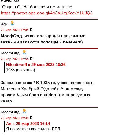
ВиНКами.
"Овце..ы" . Не больше и не меньше.
https://photos.app.goo.gl/4VJXUrgXccxY1UJQ8
agk
-
29 мар 2023 17:05
МосфОлд
, из всех хазар для нас самыми
важными являются половцы и печенеги)
МосфОлд
-
29 мар 2023 16:55
Nikodimoff » 29 мар 2023 16:36
1935 (опечатка)
Зачем очепятка? В 1035 году скончался князь
Мстислав Храбрый (Удалой). А он между
прочим Крым брал и добил там неразумных
хазар.
МосфОлд
-
29 мар 2023 16:39
Ал » 29 мар 2023 16:14
Я посмотрел календарь РПЛ