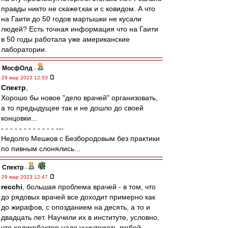
правды никто не скажет,как и с ковидом. А что
на Гаити до 50 годов мартышки не кусали
людей? Есть точная информация что на Гаити
в 50 годы работала уже американские
лаборатории.
МосфОлд
-
29 мар 2023 12:53
Спектр
,
Хорошо бы новое "дело врачей" организовать,
а то предыдущее так и не дошло до своей
концовки...
- - - - - - - - - - - - ---
Недолго Мешков с Безбородовым без практики
по пивным слонялись...
Спектр
-
29 мар 2023 12:47
recchi
, большая проблема врачей - в том, что
до рядовых врачей все доходит примерно как
до жирафов, с опозданием на десять, а то и
двадцать лет. Научили их в институте, условно,
что хеликобактер надо уничтожать любой