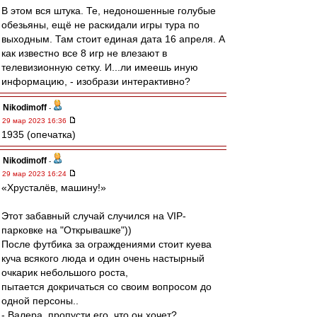
В этом вся штука. Те, недоношенные голубые
обезьяны, ещё не раскидали игры тура по
выходным. Там стоит единая дата 16 апреля. А
как известно все 8 игр не влезают в
телевизионную сетку. И...ли имеешь иную
информацию, - изобрази интерактивно?
Nikodimoff
-
29 мар 2023 16:36
1935 (опечатка)
Nikodimoff
-
29 мар 2023 16:24
«Хрусталёв, машину!»
Этот забавный случай случился на VIP-
парковке на "Открывашке"))
После футбика за ограждениями стоит куева
куча всякого люда и один очень настырный
очкарик небольшого роста,
пытается докричаться со своим вопросом до
одной персоны..
- Валера, пропусти его, что он хочет?