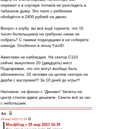
перемат и в сортире толчков не разглядеть в
табачном дыму. Это папе с ребёнком
обойдётся в 2400 рублей на двоих.
Вопрос к клубу: вы всё ещё горюете, что 15
тысяч болельщиков на трибунах никак не
собрать? С такими подходцами и не соберёте
никогда. Особенно в эпоху FanID.
Ажиотажа не наблюдаю. На сектор С110
сейчас выкуплено 20 (двадцать) мест.
Подозреваю, что это могут вообще быть
абонементы. 20 человек на целом секторе на
дерби с мусорами!!! За 10 дней до игры!!!
Напомню: на финал с "Динамо" билеты на
центр стоили вдвое дешевле. Смели всё за час
с небольшим.
Ал
-
29 мар 2023 17:55
МосфОлд » 29 мар 2023 16:39