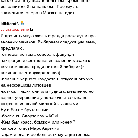
«Золотом петушке» в Большом. Кроме него
исполнителей на нашлось! Посему эта
знаменитая опера в Москве не идет.
Nikiforoff
-
29 мар 2023 15:40
И про интимную жизнь фредди раскажут и про
зеленых макаков. Выбираем следующую тему,
предлагаю.
-отношение тома сойера к фануйди
-миграция и соотношение зеленой макаки к
случаям спида среди жителей либерии(и
влияние на это джорджа веа)
-влияние черного квадрата и откусанного уха
на неофашизм литовцев
-котики: Няшки они или чудища, медленно но
верно, убирающие у человечества чувство
сохранения свлей милотой и лапками.
Ну и более брутальные.
-болел ли Спартак за ФКСМ
-Кем был красс, бомжом или конем?
-за кого топил Марк Аврелий
-адам и ева, и особенности мутаций генома