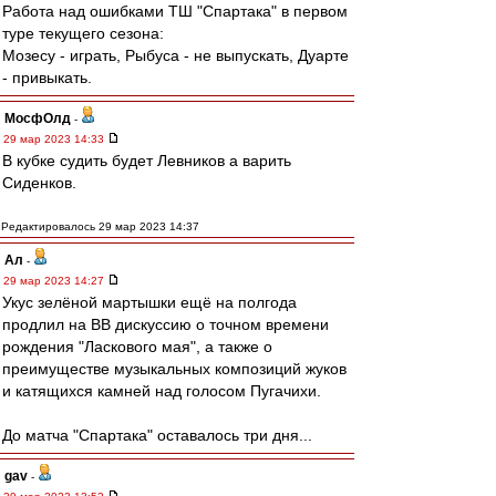
Работа над ошибками ТШ "Спартака" в первом
туре текущего сезона:
Мозесу - играть, Рыбуса - не выпускать, Дуарте
- привыкать.
МосфОлд
-
29 мар 2023 14:33
В кубке судить будет Левников а варить
Сиденков.
Редактировалось 29 мар 2023 14:37
Ал
-
29 мар 2023 14:27
Укус зелёной мартышки ещё на полгода
продлил на ВВ дискуссию о точном времени
рождения "Ласкового мая", а также о
преимуществе музыкальных композиций жуков
и катящихся камней над голосом Пугачихи.
До матча "Спартака" оставалось три дня...
gav
-