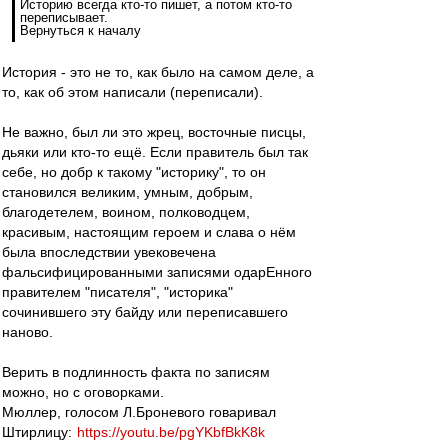
Историю всегда кто-то пишет, а потом кто-то
переписывает.
Вернуться к началу
История - это не то, как было на самом деле, а
то, как об этом написали (переписали).
Не важно, был ли это жрец, восточные писцы,
дьяки или кто-то ещё. Если правитель был так
себе, но добр к такому "историку", то он
становился великим, умным, добрым,
благодетелем, воином, полководцем,
красивым, настоящим героем и слава о нём
была впоследствии увековечена
фальсифицированными записями одарЕнного
правителем "писателя", "историка"
сочинившего эту байду или переписавшего
наново.
Верить в подлинность факта по записям
можно, но с оговорками.
Мюллер, голосом Л.Броневого говаривал
Штирлицу:
https://youtu.be/pgYKbfBkK8k