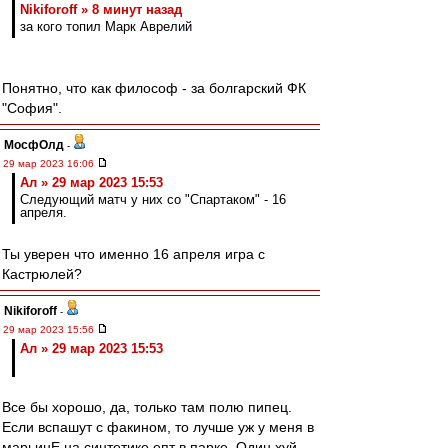
Nikiforoff » 8 минут назад
за кого топил Марк Аврелий
Понятно, что как философ - за болгарский ФК
"София".
МосфОлд
-
29 мар 2023 16:06
Ал » 29 мар 2023 15:53
Следующий матч у них со "Спартаком" - 16
апреля.
Ты уверен что именно 16 апреля игра с
Кастрюлей?
Nikiforoff
-
29 мар 2023 15:56
Ал » 29 мар 2023 15:53
Все бы хорошо, да, только там полю пипец.
Если вспашут с факином, то лучше уж у меня в
марьинЕ на синтетике епт в парке. Один хуй