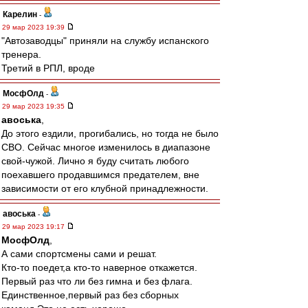
Карелин
-
29 мар 2023 19:39
"Автозаводцы" приняли на службу испанского
тренера.
Третий в РПЛ, вроде
МосфОлд
-
29 мар 2023 19:35
авоська
,
До этого ездили, прогибались, но тогда не было
СВО. Сейчас многое изменилось в диапазоне
свой-чужой. Лично я буду считать любого
поехавшего продавшимся предателем, вне
зависимости от его клубной принадлежности.
авоська
-
29 мар 2023 19:17
МосфОлд
,
А сами спортсмены сами и решат.
Кто-то поедет,а кто-то наверное откажется.
Первый раз что ли без гимна и без флага.
Единственное,первый раз без сборных