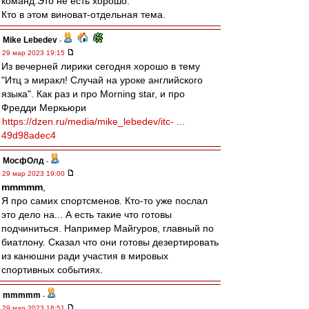
команд.Это не есть хорошо.
Кто в этом виноват-отдельная тема.
Mike Lebedev
-
29 мар 2023 19:15
Из вечерней лирики сегодня хорошо в тему
"Итц э миракл! Случай на уроке английского
языка". Как раз и про Morning star, и про
Фредди Меркьюри
https://dzen.ru/media/mike_lebedev/itc- ...
49d98adec4
МосфОлд
-
29 мар 2023 19:00
mmmmm
,
Я про самих спортсменов. Кто-то уже послал
это дело на... А есть такие что готовы
подчиниться. Например Майгуров, главный по
биатлону. Сказал что они готовы дезертировать
из канюшни ради участия в мировых
спортивных событиях.
mmmmm
-
29 мар 2023 18:51