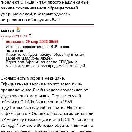
гибели от СПИДа" - там просто нашли самые
ранние сохранившиеся образцы тканей
умерших людей, в которых удалось
ретроактивно обнаружить ВИЧ.
митхун
-
29 мар 2023 13:19
авоська » 29 мар 2023 09:56
История происхождения ВИЧ очень
потешная.
Какой-то канадец трахнул обезьяну и затем
заразил миллионы людей.
Вдруг пол-Африки заболело СПИДом.И
масса других не особо продуманных вещей.
Сколько есть мифов в медицине.
Официальная версия и то это всего лишь
предположение.Якобы человек заразился от
укуса зелёных мартышек. Первый случай
гибели от СПИДа был в Конго в 1959
году.Потом был случай на Гаитии.Но их не
зафиксировали.Официально зарегистрировали
в Америке у гомосексуалистов.В США попало в
71 году.И только в 80 годах обратили внимание
на эту проблему.Потеряли столько лет. Реально