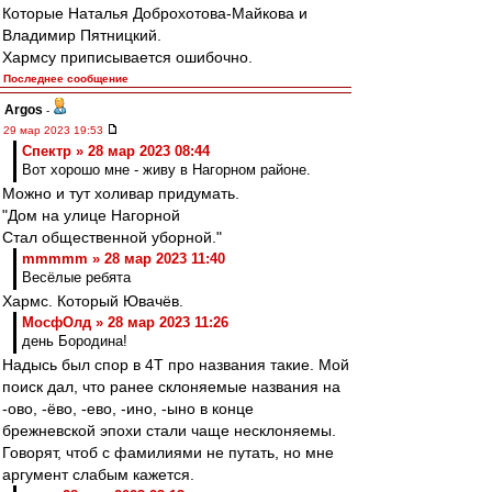
Которые Наталья Доброхотова-Майкова и
Владимир Пятницкий.
Хармсу приписывается ошибочно.
Последнее сообщение
Argos
-
29 мар 2023 19:53
Спектр » 28 мар 2023 08:44
Вот хорошо мне - живу в Нагорном районе.
Можно и тут холивар придумать.
"Дом на улице Нагорной
Стал общественной уборной."
mmmmm » 28 мар 2023 11:40
Весёлые ребята
Хармс. Который Ювачёв.
МосфОлд » 28 мар 2023 11:26
день Бородина!
Надысь был спор в 4Т про названия такие. Мой
поиск дал, что ранее склоняемые названия на
-ово, -ёво, -ево, -ино, -ыно в конце
брежневской эпохи стали чаще несклоняемы.
Говорят, чтоб с фамилиями не путать, но мне
аргумент слабым кажется.