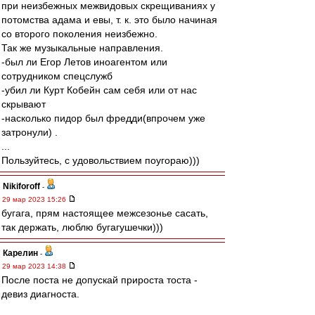
при неизбежных межвидовых скрещиваниях у
потомства адама и евы, т. к. это было начиная
со второго поколения неизбежно.
Так же музыкальные направления.
-был ли Егор Летов иноагентом или
сотрудником спецслужб
-убил ли Курт Кобейн сам себя или от нас
скрывают
-насколько пидор был фредди(впрочем уже
затронули) .
...
Пользуйтесь, с удовольствием поугораю)))
Nikiforoff
-
29 мар 2023 15:26
бугага, прям настоящее межсезонье сасать,
так держать, люблю бугагушечки)))
Карелин
-
29 мар 2023 14:38
После поста не допускай прироста тоста -
девиз диагноста.