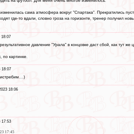
одить на футбол. Для меня очень многое изменилось.
 изменилась сама атмосфера вокруг "Спартака". Прекратились пуст
дят где-то вдали, словно гроза на горизонте, тренер получил новы
 18:07
результативное давление "Урала" в концовке даст сбой, как тут же 
, по картинке.
 18:07
еистребим....)
2023 18:06
 17:53
023 17:45