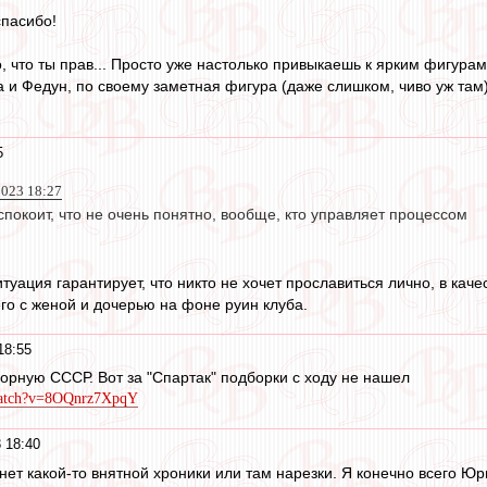
спасибо!
о, что ты прав... Просто уже настолько привыкаешь к ярким фигурам
 и Федун, по своему заметная фигура (даже слишком, чиво уж там) ,
5
023 18:27
покоит, что не очень понятно, вообще, кто управляет процессом
Ситуация гарантирует, что никто не хочет прославиться лично, в кач
го с женой и дочерью на фоне руин клуба.
18:55
сборную СССР. Вот за "Спартак" подборки с ходу не нашел
watch?v=8OQnrz7XpqY
 18:40
А нет какой-то внятной хроники или там нарезки. Я конечно всего Юр