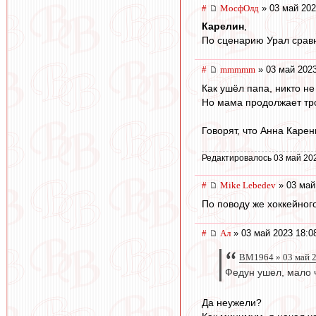
#
МосфОлд
» 03 май 202
Карелин
,
По сценарию Урал сравн
#
mmmmm
» 03 май 2023
Как ушёл папа, никто не
Но мама продолжает тро
Говорят, что Анна Карен
Редактировалось 03 май 202
#
Mike Lebedev
» 03 май
По поводу же хоккейног
#
Ал
» 03 май 2023 18:0
BM1964 » 03 май 2
Федун ушел, мало 
Да неужели?