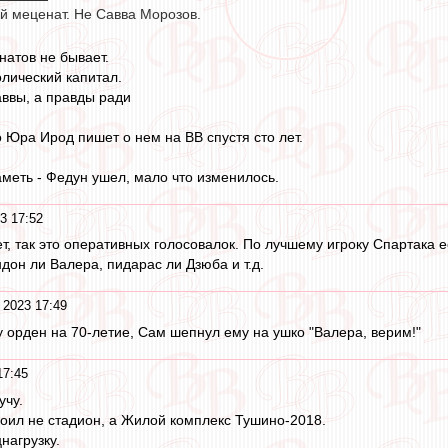
й меценат. Не Савва Морозов.
атов не бывает.
олический капитал.
аввы, а правды ради
о Юра Ирод пишет о нем на ВВ спустя сто лет.
аметь - Федун ушел, мало что изменилось.
3 17:52
ет, так это оперативных голосовалок. По лучшему игроку Спартака е
дон ли Валера, пидарас ли Дзюба и т.д.
 2023 17:49
у орден на 70-летие, Сам шепнул ему на ушко "Валера, верим!"
17:45
учу.
роил не стадион, а Жилой комплекс Тушино-2018.
нагрузку.