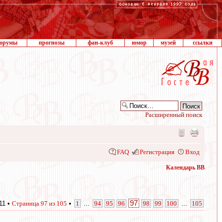
орумы
прогнозы
фан-клуб
юмор
музей
ссылки
Расширенный поиск
FAQ
Регистрация
Вход
Календарь ВВ
97
11 •
Страница
97
из
105
•
1
...
94
95
96
98
99
100
...
105