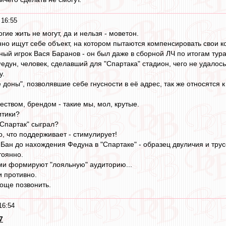
 16:55
гие жить не могут, да и нельзя - моветон.
о ищут себе объект, на котором пытаются компенсировать свои к
й игрок Вася Баранов - он был даже в сборной ЛЧ по итогам тура, 
едун, человек, сделавший для "Спартака" стадион, чего не удалось
у.
доны", позволявшие себе гнусности в её адрес, так же относятся к
еством, брендом - такие мы, мол, крутые.
итики?
 "Спартак" сыграл?
, что поддерживает - стимулирует!
 Бан до нахождения Федуна в "Спартаке" - образец двуличия и трус
тоянно.
ми формируют "лояльную" аудиторию...
и противно.
роще позвонить.
16:54
7