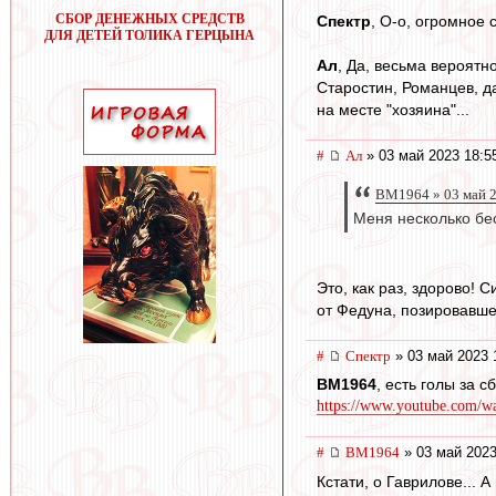
СБОР ДЕНЕЖНЫХ СРЕДСТВ
Спектр
, О-о, огромное 
ДЛЯ ДЕТЕЙ ТОЛИКА ГЕРЦЫНА
Ал
, Да, весьма вероятн
Старостин, Романцев, да
на месте "хозяина"...
#
Ал
» 03 май 2023 18:5
BM1964 » 03 май 2
Меня несколько бес
Это, как раз, здорово! 
от Федуна, позировавше
#
Спектр
» 03 май 2023 
BM1964
, есть голы за 
https://www.youtube.com/
#
BM1964
» 03 май 2023
Кстати, о Гаврилове... 