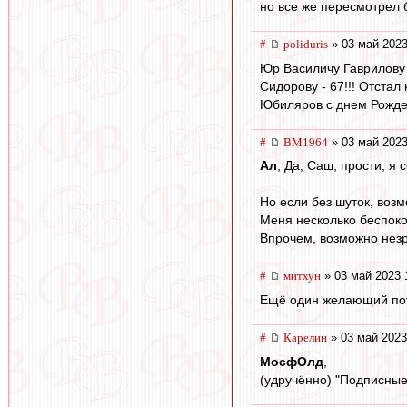
но все же пересмотрел б
#
poliduris
» 03 май 2023
Юр Василичу Гаврилову -
Сидорову - 67!!! Отстал 
Юбиляров с днем Рожде
#
BM1964
» 03 май 2023
Ал
, Да, Саш, прости, я 
Но если без шуток, воз
Меня несколько беспокои
Впрочем, возможно незр
#
митхун
» 03 май 2023 
Ещё один желающий потр
#
Карелин
» 03 май 2023
МосфОлд
,
(удручённо) "Подписные