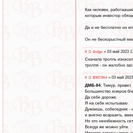
Как человек, работааши
которым инвестор обяза
Да и не бесплатно он ег
Он не бескорыстный мец
#
dodge
» 03 май 2023 1
Сначала тролль изнасил
тролля - он жалобно зас
#
BM1964
» 03 май 2023
ДМБ-84
, Тимур, привет
Большинство юзеров бла
Да себе дороже.
Я на себе испытываю.
Думаешь, собеседник -
и внятно возразить, вме
Но это неизбежность се
Всегда же можно уйти.
Никакие админы здесь ни