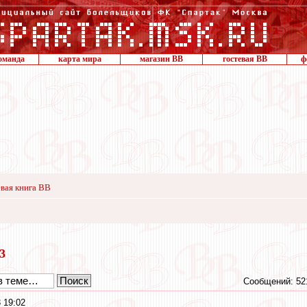
оманда
карта мира
магазин ВВ
гостевая ВВ
ф
вая книга ВВ
23
Сообщений: 52
 19:02