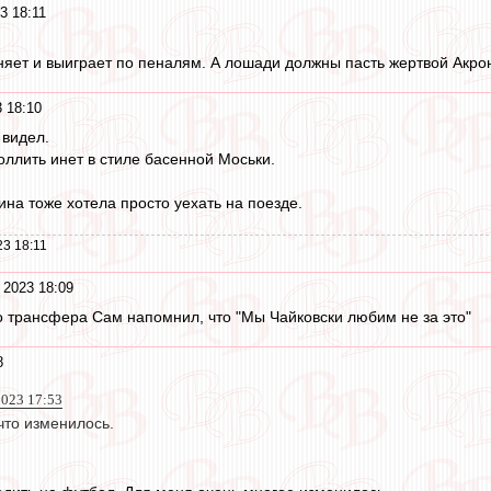
3 18:11
яет и выиграет по пеналям. А лошади должны пасть жертвой Акрон
 18:10
 видел.
ллить инет в стиле басенной Моськи.
ина тоже хотела просто уехать на поезде.
3 18:11
 2023 18:09
о трансфера Сам напомнил, что "Мы Чайковски любим не за это"
8
023 17:53
что изменилось.