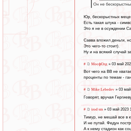
Он не бескорыстны
Юр, бескорыстных мецен
Есть такая штука - симв
Это я не в осуждении С
Савва вложил деньги, н
Это чего-то стоит).
Ну и на всякий случай з
#
МосфОлд
» 03 май 202
Вот чего на ВВ не хвата
проценты по темам - ган
#
Mike Lebedev
» 03 май
Говорят, вручая Гергиев
#
irod sm
» 03 май 2023 
Тимур, не мешай все в к
И не путай. Федун пост
А к нему стадион как соц