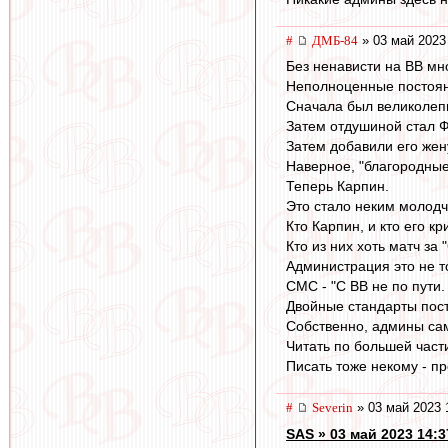
#
ДМБ-84
» 03 май 2023
Без ненависти на ВВ мно
Неполноценные постоянн
Сначала был великолепны
Затем отдушиной стал Ф
Затем добавили его жен
Наверное, "благородные 
Теперь Карпин.
Это стало неким молодч
Кто Карпин, и кто его кр
Кто из них хоть матч за
Администрация это не то
СМС - "С ВВ не по пути.
Двойные стандарты пос
Собственно, админы са
Читать по большей част
Писать тоже некому - п
#
Severin
» 03 май 2023 
SAS » 03 май 2023 14:3