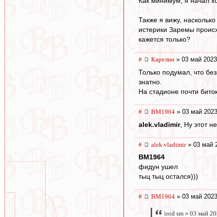
Как минимум, я начал х
Также я вижу, насколько
истерики Заремы происхо
кажется только?
#
Карелин
» 03 май 2023
Только подумал, что без
знатно.
На стадионе почти биток
#
BM1964
» 03 май 2023
alek.vladimir
, Ну этот н
#
alek.vladimir
» 03 май 
BM1964
фидун ушел
тыц тыц остался)))
#
BM1964
» 03 май 2023
irod sm » 03 май 2