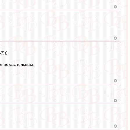
?)))
ет показательным.