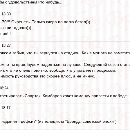
ы с удовольствием что нибудь...
 18:30
70!!! Охренеть. Только вчера по полю бегал)))
на три годочка)))
ния!!!
 18:27
совсем забыл, что ты вернулся на стадион! Как я мог это не заметить
можно ты прав. Будем надеяться на лучшее. Следующий сезон стан
т, что не очень понятно, вообще, кто управляет процессом.
имость руководства это скорее плюс, а не минус.
18:24
енировать Спартак. Комбаров хочет команду привести к победе.
 18:17
 издания - дефсит" (из телецикла "Бренды советской эпохи")