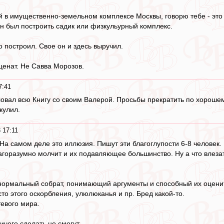
й в имущественно-земельном комплексе Москвы, говорю тебе - это
н был построить садик или физкульурный комплекс.
о построил. Свое он и здесь выручил.
енат. Не Савва Морозов.
7:41
овал всю Книгу со своим Валерой. Просьбы прекратить по хорошем
кулил.
 17:11
. На самом деле это иллюзия. Пишут эти благоглупости 6-8 человек.
горазумно молчит и их подавляющее большинство. Ну а что влеза
 нормальный собрат, понимающий аргументы и способный их оцени
сто этого оскорбления, улюлюканья и пр. Бред какой-то.
тевого мира.
чего сделать не смогут.