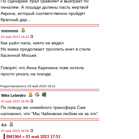
По сценарию Урал сравняет и выиграет по
пеналям. А лошади должны пасть жертвой
Акрона, который соответственно пройдёт
Красный дар...
mmmmm
-
03 май 2023 18:10
Как ушёл папа, никто не видел.
Но мама продолжает троллить инет в стиле
басенной Моськи.
Говорят, что Анна Каренина тоже хотела
просто уехать на поезде.
Редактировалось 03 май 2023 18:11
Mike Lebedev
-
03 май 2023 18:09
По поводу же хоккейного трансфера Сам
напомнил, что "Мы Чайковски любим не за это"
Ал
-
03 май 2023 18:08
BM1964 » 03 май 2023 17:53