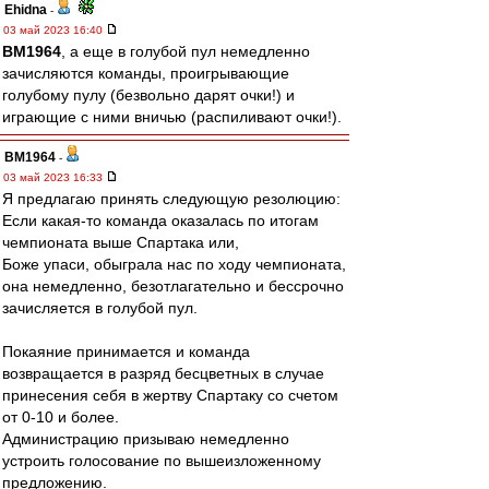
Ehidna
-
03 май 2023 16:40
BM1964
, а еще в голубой пул немедленно
зачисляются команды, проигрывающие
голубому пулу (безвольно дарят очки!) и
играющие с ними вничью (распиливают очки!).
BM1964
-
03 май 2023 16:33
Я предлагаю принять следующую резолюцию:
Если какая-то команда оказалась по итогам
чемпионата выше Спартака или,
Боже упаси, обыграла нас по ходу чемпионата,
она немедленно, безотлагательно и бессрочно
зачисляется в голубой пул.
Покаяние принимается и команда
возвращается в разряд бесцветных в случае
принесения себя в жертву Спартаку со счетом
от 0-10 и более.
Администрацию призываю немедленно
устроить голосование по вышеизложенному
предложению.