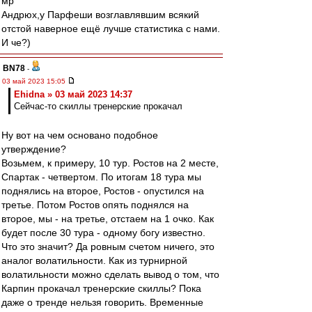
мр
Андрюх,у Парфеши возглавлявшим всякий
отстой наверное ещё лучше статистика с нами.
И че?)
BN78
-
03 май 2023 15:05
Ehidna » 03 май 2023 14:37
Сейчас-то скиллы тренерские прокачал
Ну вот на чем основано подобное
утверждение?
Возьмем, к примеру, 10 тур. Ростов на 2 месте,
Спартак - четвертом. По итогам 18 тура мы
поднялись на второе, Ростов - опустился на
третье. Потом Ростов опять поднялся на
второе, мы - на третье, отстаем на 1 очко. Как
будет после 30 тура - одному богу известно.
Что это значит? Да ровным счетом ничего, это
аналог волатильности. Как из турнирной
волатильности можно сделать вывод о том, что
Карпин прокачал тренерские скиллы? Пока
даже о тренде нельзя говорить. Временные