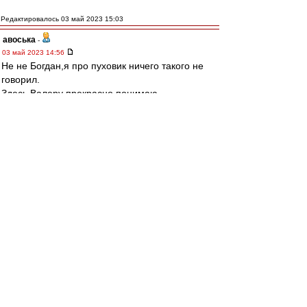
Редактировалось 03 май 2023 15:03
авоська
-
03 май 2023 14:56
Не не Богдан,я про пуховик ничего такого не
говорил.
Здесь Валеру прекрасно понимаю.
Будешь щеголять перед ростовскими
мужиками в майках и драных джинсах от двух
латентных итальянцев,можешь и пиздюлей
схлопотать)
Я больше про то что ему бы лучше всего
заткнуться о судействе в этом сезоне,когда
откровенно тянут Ростов за яйца к высотам
турнирной таблицы.
TRIV
-
Администратор
03 май 2023 14:52
Спектр » 03 май 2023, 14:38
это Карпин так помогает "Спартаку", чтобы
гарантированно выиграть за день до нашего
матча с бомжами и лишить их праздника в
Питере.