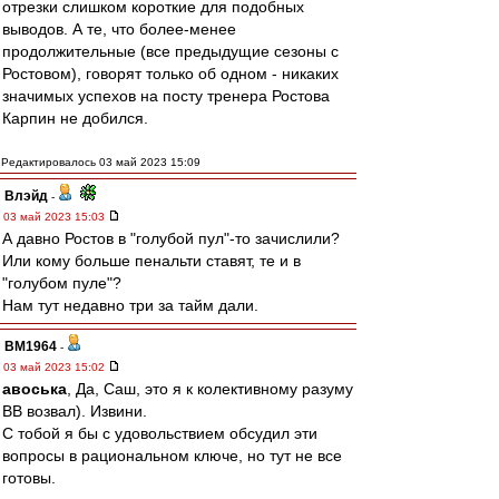
отрезки слишком короткие для подобных
выводов. А те, что более-менее
продолжительные (все предыдущие сезоны с
Ростовом), говорят только об одном - никаких
значимых успехов на посту тренера Ростова
Карпин не добился.
Редактировалось 03 май 2023 15:09
Влэйд
-
03 май 2023 15:03
А давно Ростов в "голубой пул"-то зачислили?
Или кому больше пенальти ставят, те и в
"голубом пуле"?
Нам тут недавно три за тайм дали.
BM1964
-
03 май 2023 15:02
авоська
, Да, Саш, это я к колективному разуму
ВВ возвал). Извини.
С тобой я бы с удовольствием обсудил эти
вопросы в рациональном ключе, но тут не все
готовы.