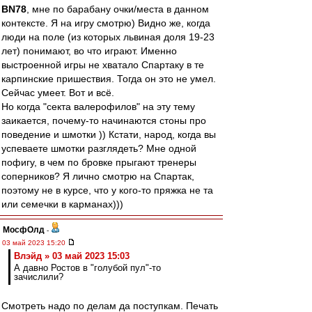
BN78
, мне по барабану очки/места в данном
контексте. Я на игру смотрю) Видно же, когда
люди на поле (из которых львиная доля 19-23
лет) понимают, во что играют. Именно
выстроенной игры не хватало Спартаку в те
карпинские пришествия. Тогда он это не умел.
Сейчас умеет. Вот и всё.
Но когда "секта валерофилов" на эту тему
заикается, почему-то начинаются стоны про
поведение и шмотки )) Кстати, народ, когда вы
успеваете шмотки разглядеть? Мне одной
пофигу, в чем по бровке прыгают тренеры
соперников? Я лично смотрю на Спартак,
поэтому не в курсе, что у кого-то пряжка не та
или семечки в карманах)))
МосфОлд
-
03 май 2023 15:20
Влэйд » 03 май 2023 15:03
А давно Ростов в "голубой пул"-то
зачислили?
Смотреть надо по делам да поступкам. Печать