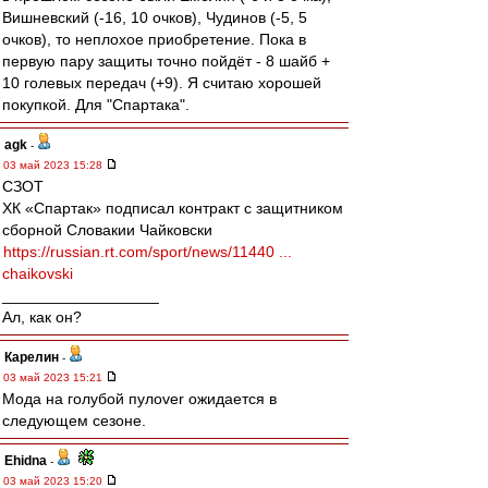
Вишневский (-16, 10 очков), Чудинов (-5, 5
очков), то неплохое приобретение. Пока в
первую пару защиты точно пойдёт - 8 шайб +
10 голевых передач (+9). Я считаю хорошей
покупкой. Для "Спартака".
agk
-
03 май 2023 15:28
СЗОТ
ХК «Спартак» подписал контракт с защитником
сборной Словакии Чайковски
https://russian.rt.com/sport/news/11440 ...
chaikovski
__________________
Ал, как он?
Карелин
-
03 май 2023 15:21
Мода на голубой пулover ожидается в
следующем сезоне.
Ehidna
-
03 май 2023 15:20