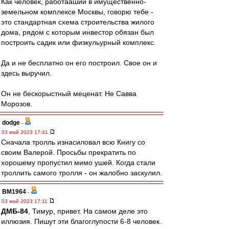
Как человек, работааший в имущественно-
земельном комплексе Москвы, говорю тебе -
это стандартная схема строительства жилого
дома, рядом с которым инвестор обязан был
построить садик или физкульурный комплекс.
Да и не бесплатно он его построил. Свое он и
здесь выручил.
Он не бескорыстный меценат. Не Савва
Морозов.
dodge
-
03 май 2023 17:41
Сначала тролль изнасиловал всю Книгу со
своим Валерой. Просьбы прекратить по
хорошему пропустил мимо ушей. Когда стали
троллить самого тролля - он жалобно заскулил.
BM1964
-
03 май 2023 17:11
ДМБ-84
, Тимур, привет. На самом деле это
иллюзия. Пишут эти благоглупости 6-8 человек.