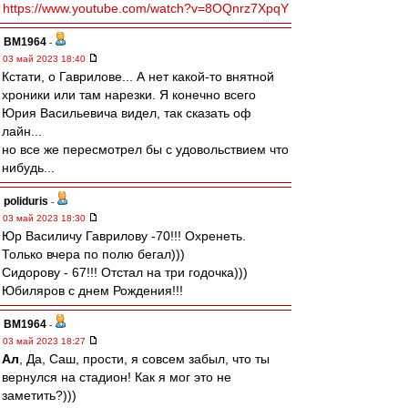
https://www.youtube.com/watch?v=8OQnrz7XpqY
BM1964
-
03 май 2023 18:40
Кстати, о Гаврилове... А нет какой-то внятной
хроники или там нарезки. Я конечно всего
Юрия Васильевича видел, так сказать оф
лайн...
но все же пересмотрел бы с удовольствием что
нибудь...
poliduris
-
03 май 2023 18:30
Юр Василичу Гаврилову -70!!! Охренеть.
Только вчера по полю бегал)))
Сидорову - 67!!! Отстал на три годочка)))
Юбиляров с днем Рождения!!!
BM1964
-
03 май 2023 18:27
Ал
, Да, Саш, прости, я совсем забыл, что ты
вернулся на стадион! Как я мог это не
заметить?)))