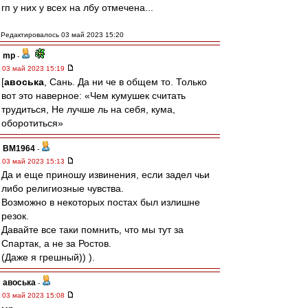
гп у них у всех на лбу отмечена...
Редактировалось 03 май 2023 15:20
mp
-
03 май 2023 15:19
[
авоська
, Сань. Да ни че в общем то. Только
вот это наверное: «Чем кумушек считать
трудиться, Не лучше ль на себя, кума,
оборотиться»
BM1964
-
03 май 2023 15:13
Да и еще приношу извинения, если задел чьи
либо религиозные чувства.
Возможно в некоторых постах был излишне
резок.
Давайте все таки помнить, что мы тут за
Спартак, а не за Ростов.
(Даже я грешный)) ).
авоська
-
03 май 2023 15:08