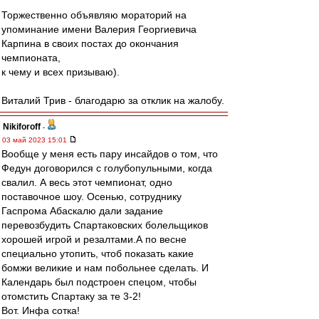
Торжественно объявляю мораторий на
упоминание имени Валерия Георгиевича
Карпина в своих постах до окончания
чемпионата,
к чему и всех призываю).
Виталий Трив - благодарю за отклик на жалобу.
Nikiforoff
-
03 май 2023 15:01
Вообще у меня есть пару инсайдов о том, что
Федун договорился с голубопульными, когда
свалил. А весь этот чемпионат, одно
поставочное шоу. Осенью, сотруднику
Гаспрома Абаскалю дали задание
перевозбудить Спартаковских болельщиков
хорошей игрой и резалтами.А по весне
специально утопить, чтоб показать какие
бомжи великие и нам побольнее сделать. И
Календарь был подстроен спецом, чтобы
отомстить Спартаку за те 3-2!
Вот. Инфа сотка!