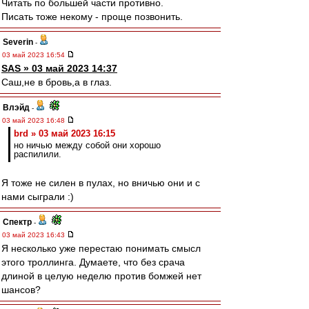
Читать по большей части противно.
Писать тоже некому - проще позвонить.
Severin
-
03 май 2023 16:54
SAS » 03 май 2023 14:37
Саш,не в бровь,а в глаз.
Влэйд
-
03 май 2023 16:48
brd » 03 май 2023 16:15
но ничью между собой они хорошо
распилили.
Я тоже не силен в пулах, но вничью они и с
нами сыграли :)
Спектр
-
03 май 2023 16:43
Я несколько уже перестаю понимать смысл
этого троллинга. Думаете, что без срача
длиной в целую неделю против бомжей нет
шансов?