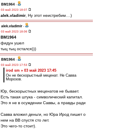
BM1964
-
03 май 2023 18:07
alek.vladimir
, Ну этот неистребим....)
alek.vladimir
-
03 май 2023 18:06
BM1964
фидун ушел
тыц тыц остался)))
BM1964
-
03 май 2023 17:53
irod sm » 03 май 2023 17:45
Он не бескорыстный меценат. Не Савва
Морозов.
Юр, бескорыстных меценатов не бывает.
Есть такая штука - символический капитал.
Это я не в осуждении Саввы, а правды ради
Савва вложил деньги, но Юра Ирод пишет о
нем на ВВ спустя сто лет.
Это чего-то стоит).