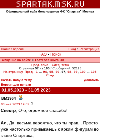
Официальный сайт болельщиков ФК "Спартак" Москва
Полная версия
Вход
•
Регистрация
FAQ
•
Поиск
Общение на сайте
Гостевая книга ВВ
»
Пред. тема
|
След. тема
Страница
97
из
105
[ Сообщений: 5211 ]
На страницу
Пред.
1
...
94
,
95
,
96
,
97
,
98
,
99
,
100
...
105
След.
Начать новую тему
Добавить
Версия для печати
01.05.2023 - 31.05.2023
BM1964
-
03 май 2023 19:02
Спектр
, О-о, огромное спасибо!
Ал
, Да, весьма вероятно, что ты прав... Просто
уже настолько привыкаешь к ярким фигурам во
главе Спартака,