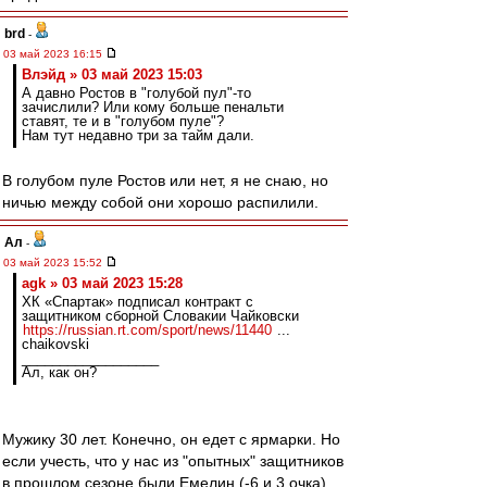
brd
-
03 май 2023 16:15
Влэйд » 03 май 2023 15:03
А давно Ростов в "голубой пул"-то
зачислили? Или кому больше пенальти
ставят, те и в "голубом пуле"?
Нам тут недавно три за тайм дали.
В голубом пуле Ростов или нет, я не снаю, но
ничью между собой они хорошо распилили.
Ал
-
03 май 2023 15:52
agk » 03 май 2023 15:28
ХК «Спартак» подписал контракт с
защитником сборной Словакии Чайковски
https://russian.rt.com/sport/news/11440
...
chaikovski
__________________
Ал, как он?
Мужику 30 лет. Конечно, он едет с ярмарки. Но
если учесть, что у нас из "опытных" защитников
в прошлом сезоне были Емелин (-6 и 3 очка),