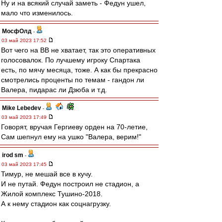
Ну и на всякий случай заметь - Федун ушел,
мало что изменилось.
МосфОлд
-
03 май 2023 17:52
Вот чего на ВВ не хватает, так это оперативных
голосовалок. По лучшему игроку Спартака
есть, по мячу месяца, тоже. А как бы прекрасно
смотрелись проценты по темам - гандон ли
Валера, пидарас ли Дзюба и т.д.
Mike Lebedev
-
03 май 2023 17:49
Говорят, вручая Гергиеву орден на 70-летие,
Сам шепнул ему на ушко "Валера, верим!"
irod sm
-
03 май 2023 17:45
Тимур, не мешай все в кучу.
И не путай. Федун построил не стадион, а
Жилой комплекс Тушино-2018.
А к нему стадион как соцнагрузку.