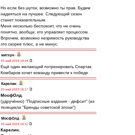
Но если без шуток, возможно ты прав. Будем
надеяться на лучшее. Следующий сезон
станет показательным.
Меня несколько беспокоит, что не очень
понятно, вообще, кто управляет процессом.
Впрочем, возможно незримость руководства
это скорее плюс, а не минус.
митхун
-
03 май 2023 18:24
Ещё один желающий потренировать Спартак.
Комбаров хочет команду привести к победе.
Карелин
-
03 май 2023 18:17
МосфОлд
,
(удручённо) "Подписные издания - дефсит" (из
телецикла "Бренды советской эпохи")
МосфОлд
-
03 май 2023 18:11
Карелин
,