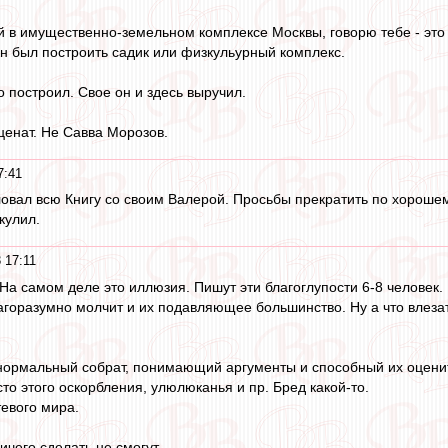
й в имущественно-земельном комплексе Москвы, говорю тебе - это
н был построить садик или физкульурный комплекс.
о построил. Свое он и здесь выручил.
енат. Не Савва Морозов.
7:41
овал всю Книгу со своим Валерой. Просьбы прекратить по хорошем
кулил.
 17:11
. На самом деле это иллюзия. Пишут эти благоглупости 6-8 человек.
горазумно молчит и их подавляющее большинство. Ну а что влеза
 нормальный собрат, понимающий аргументы и способный их оцени
сто этого оскорбления, улюлюканья и пр. Бред какой-то.
тевого мира.
чего сделать не смогут.