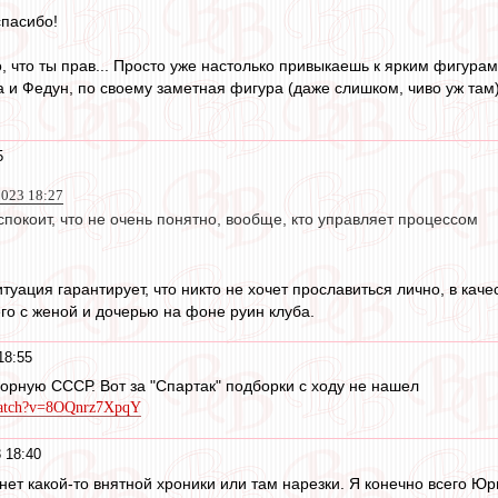
спасибо!
о, что ты прав... Просто уже настолько привыкаешь к ярким фигурам
 и Федун, по своему заметная фигура (даже слишком, чиво уж там) ,
5
023 18:27
покоит, что не очень понятно, вообще, кто управляет процессом
Ситуация гарантирует, что никто не хочет прославиться лично, в кач
го с женой и дочерью на фоне руин клуба.
18:55
сборную СССР. Вот за "Спартак" подборки с ходу не нашел
watch?v=8OQnrz7XpqY
 18:40
А нет какой-то внятной хроники или там нарезки. Я конечно всего Юр