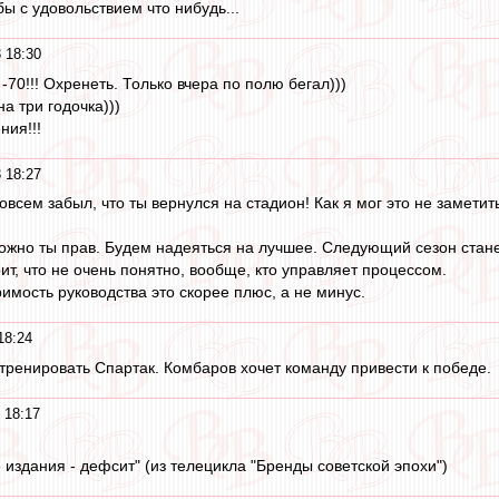
ы с удовольствием что нибудь...
 18:30
70!!! Охренеть. Только вчера по полю бегал)))
на три годочка)))
ния!!!
 18:27
совсем забыл, что ты вернулся на стадион! Как я мог это не заметить
можно ты прав. Будем надеяться на лучшее. Следующий сезон стан
т, что не очень понятно, вообще, кто управляет процессом.
имость руководства это скорее плюс, а не минус.
18:24
енировать Спартак. Комбаров хочет команду привести к победе.
 18:17
 издания - дефсит" (из телецикла "Бренды советской эпохи")