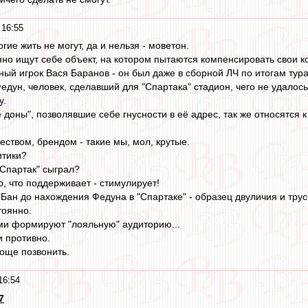
 16:55
гие жить не могут, да и нельзя - моветон.
о ищут себе объект, на котором пытаются компенсировать свои к
й игрок Вася Баранов - он был даже в сборной ЛЧ по итогам тура, 
едун, человек, сделавший для "Спартака" стадион, чего не удалось
у.
доны", позволявшие себе гнусности в её адрес, так же относятся к
еством, брендом - такие мы, мол, крутые.
итики?
 "Спартак" сыграл?
, что поддерживает - стимулирует!
 Бан до нахождения Федуна в "Спартаке" - образец двуличия и трус
тоянно.
ми формируют "лояльную" аудиторию...
и противно.
роще позвонить.
16:54
7