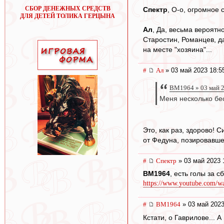
СБОР ДЕНЕЖНЫХ СРЕДСТВ
Спектр
, О-о, огромное 
ДЛЯ ДЕТЕЙ ТОЛИКА ГЕРЦЫНА
Ал
, Да, весьма вероятн
Старостин, Романцев, да
на месте "хозяина"...
#
Ал
» 03 май 2023 18:5
BM1964 » 03 май 2
Меня несколько бес
Это, как раз, здорово! 
от Федуна, позировавше
#
Спектр
» 03 май 2023 
BM1964
, есть голы за 
https://www.youtube.com/
#
BM1964
» 03 май 2023
Кстати, о Гаврилове... 