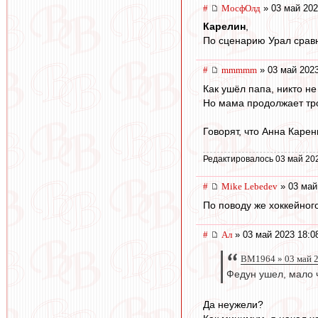
#
МосфОлд
» 03 май 202
Карелин
,
По сценарию Урал сравн
#
mmmmm
» 03 май 2023
Как ушёл папа, никто не
Но мама продолжает тро
Говорят, что Анна Карен
Редактировалось 03 май 202
#
Mike Lebedev
» 03 май
По поводу же хоккейног
#
Ал
» 03 май 2023 18:0
BM1964 » 03 май 2
Федун ушел, мало 
Да неужели?