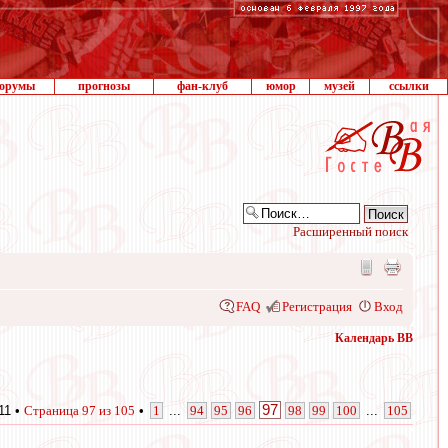
орумы
прогнозы
фан-клуб
юмор
музей
ссылки
Расширенный поиск
FAQ
Регистрация
Вход
Календарь ВВ
97
11 •
Страница
97
из
105
•
1
...
94
95
96
98
99
100
...
105