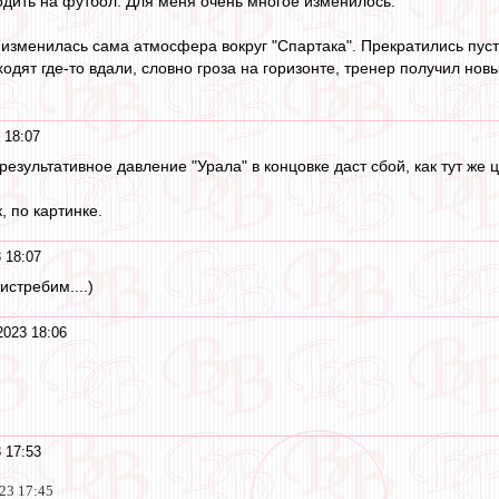
одить на футбол. Для меня очень многое изменилось.
 изменилась сама атмосфера вокруг "Спартака". Прекратились пуст
дят где-то вдали, словно гроза на горизонте, тренер получил новы
 18:07
результативное давление "Урала" в концовке даст сбой, как тут же 
, по картинке.
 18:07
еистребим....)
2023 18:06
 17:53
023 17:45