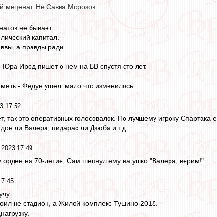
й меценат. Не Савва Морозов.
атов не бывает.
олический капитал.
аввы, а правды ради
о Юра Ирод пишет о нем на ВВ спустя сто лет.
аметь - Федун ушел, мало что изменилось.
3 17:52
ет, так это оперативных голосовалок. По лучшему игроку Спартака е
дон ли Валера, пидарас ли Дзюба и т.д.
 2023 17:49
у орден на 70-летие, Сам шепнул ему на ушко "Валера, верим!"
17:45
учу.
роил не стадион, а Жилой комплекс Тушино-2018.
нагрузку.