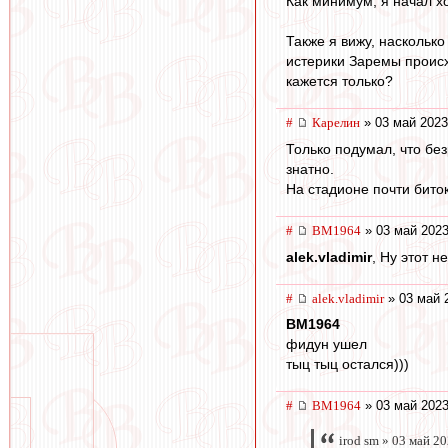
Как минимум, я начал х
Также я вижу, насколько
истерики Заремы происхо
кажется только?
#
Карелин
» 03 май 2023
Только подумал, что без
знатно.
На стадионе почти биток
#
BM1964
» 03 май 2023
alek.vladimir
, Ну этот н
#
alek.vladimir
» 03 май 
BM1964
фидун ушел
тыц тыц остался)))
#
BM1964
» 03 май 2023
irod sm » 03 май 2