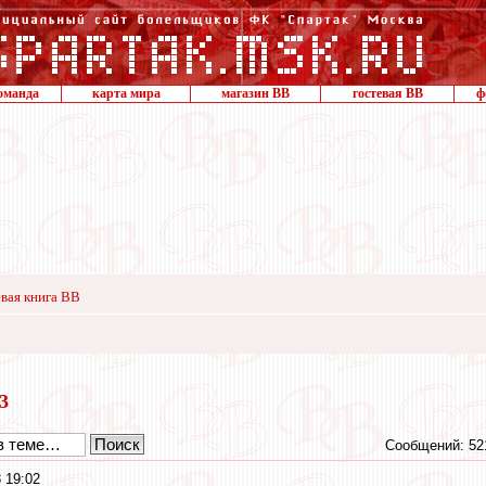
оманда
карта мира
магазин ВВ
гостевая ВВ
ф
вая книга ВВ
23
Сообщений: 52
 19:02