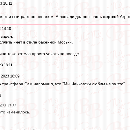
3 18:11
яет и выиграет по пеналям. А лошади должны пасть жертвой Акрон
 18:10
 видел.
ллить инет в стиле басенной Моськи.
ина тоже хотела просто уехать на поезде.
3 18:11
 2023 18:09
о трансфера Сам напомнил, что "Мы Чайковски любим не за это"
8
023 17:53
что изменилось.