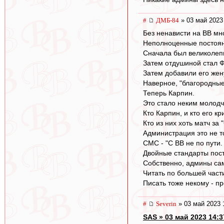
#
ДМБ-84
» 03 май 2023
Без ненависти на ВВ мно
Неполноценные постоянн
Сначала был великолепны
Затем отдушиной стал Ф
Затем добавили его жен
Наверное, "благородные 
Теперь Карпин.
Это стало неким молодч
Кто Карпин, и кто его кр
Кто из них хоть матч за
Администрация это не то
СМС - "С ВВ не по пути.
Двойные стандарты пос
Собственно, админы са
Читать по большей част
Писать тоже некому - п
#
Severin
» 03 май 2023 
SAS » 03 май 2023 14:3