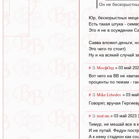
Он не бескорыстны
Юр, бескорыстных мецен
Есть такая штука - симв
Это я не в осуждении С
Савва вложил деньги, н
Это чего-то стоит).
Ну и на всякий случай з
#
МосфОлд
» 03 май 202
Вот чего на ВВ не хвата
проценты по темам - ган
#
Mike Lebedev
» 03 май
Говорят, вручая Гергиев
#
irod sm
» 03 май 2023 
Тимур, не мешай все в к
И не путай. Федун пост
А к нему стадион как соц