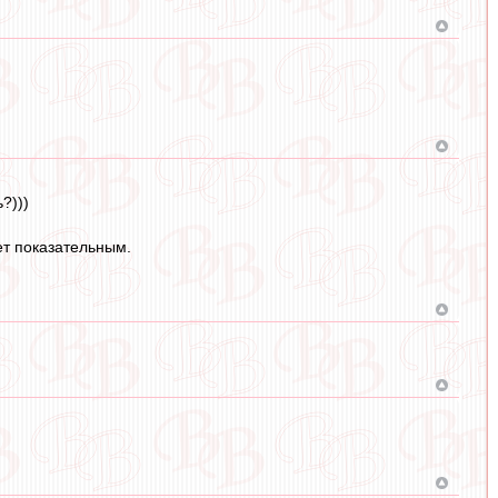
?)))
ет показательным.