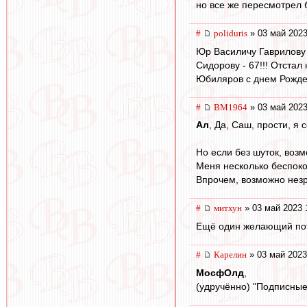
но все же пересмотрел б
#
poliduris
» 03 май 2023
Юр Василичу Гаврилову -
Сидорову - 67!!! Отстал 
Юбиляров с днем Рожде
#
BM1964
» 03 май 2023
Ал
, Да, Саш, прости, я 
Но если без шуток, воз
Меня несколько беспокои
Впрочем, возможно незр
#
митхун
» 03 май 2023 
Ещё один желающий потр
#
Карелин
» 03 май 2023
МосфОлд
,
(удручённо) "Подписные