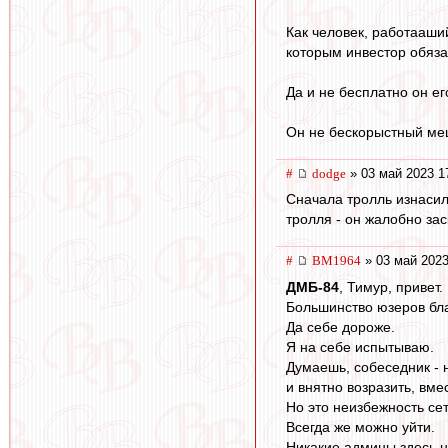
Как человек, работааши
которым инвестор обяза
Да и не бесплатно он ег
Он не бескорыстный мец
#
dodge
» 03 май 2023 1
Сначала тролль изнасил
тролля - он жалобно зас
#
BM1964
» 03 май 2023
ДМБ-84
, Тимур, привет
Большинство юзеров бла
Да себе дороже.
Я на себе испытываю.
Думаешь, собеседник -
и внятно возразить, вме
Но это неизбежность се
Всегда же можно уйти.
Никакие админы здесь ни