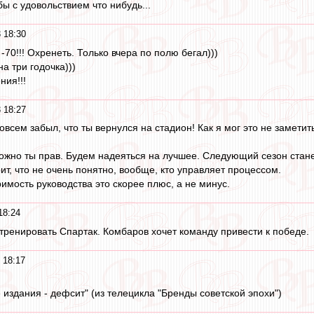
ы с удовольствием что нибудь...
 18:30
70!!! Охренеть. Только вчера по полю бегал)))
на три годочка)))
ния!!!
 18:27
совсем забыл, что ты вернулся на стадион! Как я мог это не заметить
можно ты прав. Будем надеяться на лучшее. Следующий сезон стан
т, что не очень понятно, вообще, кто управляет процессом.
имость руководства это скорее плюс, а не минус.
18:24
енировать Спартак. Комбаров хочет команду привести к победе.
 18:17
 издания - дефсит" (из телецикла "Бренды советской эпохи")