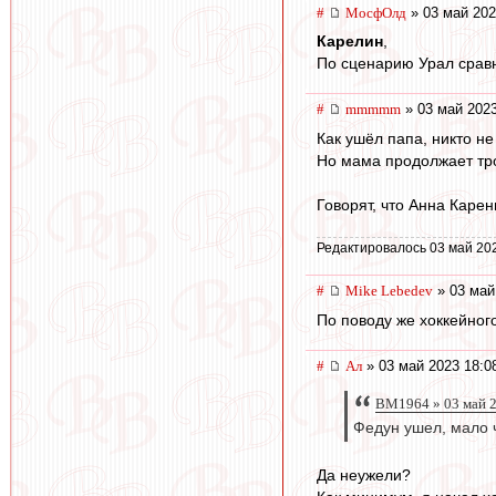
#
МосфОлд
» 03 май 202
Карелин
,
По сценарию Урал сравн
#
mmmmm
» 03 май 2023
Как ушёл папа, никто не
Но мама продолжает тро
Говорят, что Анна Карен
Редактировалось 03 май 202
#
Mike Lebedev
» 03 май
По поводу же хоккейног
#
Ал
» 03 май 2023 18:0
BM1964 » 03 май 2
Федун ушел, мало 
Да неужели?