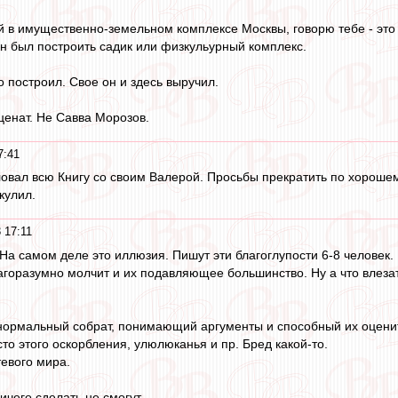
й в имущественно-земельном комплексе Москвы, говорю тебе - это
н был построить садик или физкульурный комплекс.
о построил. Свое он и здесь выручил.
енат. Не Савва Морозов.
7:41
овал всю Книгу со своим Валерой. Просьбы прекратить по хорошем
кулил.
 17:11
. На самом деле это иллюзия. Пишут эти благоглупости 6-8 человек.
горазумно молчит и их подавляющее большинство. Ну а что влеза
 нормальный собрат, понимающий аргументы и способный их оцени
сто этого оскорбления, улюлюканья и пр. Бред какой-то.
тевого мира.
чего сделать не смогут.