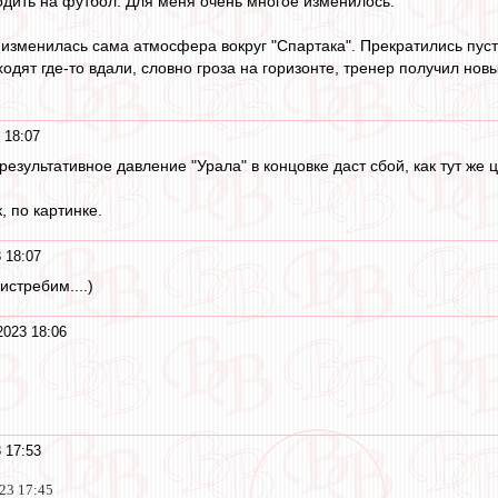
одить на футбол. Для меня очень многое изменилось.
 изменилась сама атмосфера вокруг "Спартака". Прекратились пуст
дят где-то вдали, словно гроза на горизонте, тренер получил новы
 18:07
результативное давление "Урала" в концовке даст сбой, как тут же 
, по картинке.
 18:07
еистребим....)
2023 18:06
 17:53
023 17:45