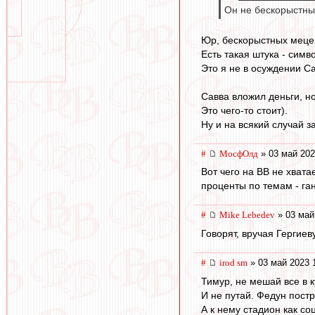
Он не бескорыстны
Юр, бескорыстных мецен
Есть такая штука - симв
Это я не в осуждении С
Савва вложил деньги, н
Это чего-то стоит).
Ну и на всякий случай з
#
МосфОлд
» 03 май 202
Вот чего на ВВ не хвата
проценты по темам - ган
#
Mike Lebedev
» 03 май
Говорят, вручая Гергиев
#
irod sm
» 03 май 2023 
Тимур, не мешай все в к
И не путай. Федун пост
А к нему стадион как соц