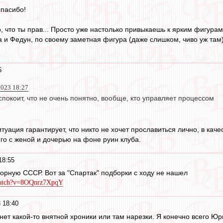
спасибо!
о, что ты прав... Просто уже настолько привыкаешь к ярким фигурам
 и Федун, по своему заметная фигура (даже слишком, чиво уж там) ,
5
023 18:27
покоит, что не очень понятно, вообще, кто управляет процессом
Ситуация гарантирует, что никто не хочет прославиться лично, в кач
го с женой и дочерью на фоне руин клуба.
18:55
сборную СССР. Вот за "Спартак" подборки с ходу не нашел
watch?v=8OQnrz7XpqY
 18:40
А нет какой-то внятной хроники или там нарезки. Я конечно всего Юр