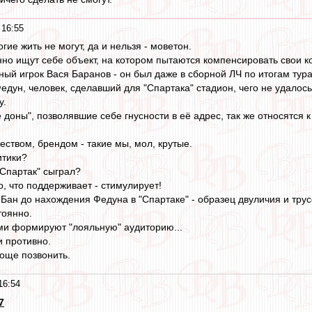
 16:55
гие жить не могут, да и нельзя - моветон.
о ищут себе объект, на котором пытаются компенсировать свои к
й игрок Вася Баранов - он был даже в сборной ЛЧ по итогам тура, 
едун, человек, сделавший для "Спартака" стадион, чего не удалось
у.
доны", позволявшие себе гнусности в её адрес, так же относятся к
еством, брендом - такие мы, мол, крутые.
итики?
 "Спартак" сыграл?
, что поддерживает - стимулирует!
 Бан до нахождения Федуна в "Спартаке" - образец двуличия и трус
тоянно.
ми формируют "лояльную" аудиторию...
и противно.
роще позвонить.
16:54
7