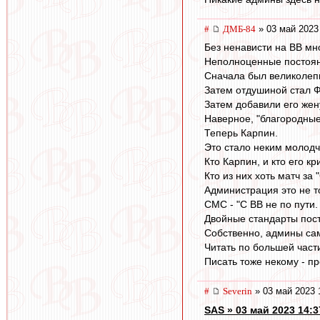
#
ДМБ-84
» 03 май 2023
Без ненависти на ВВ мно
Неполноценные постоянн
Сначала был великолепны
Затем отдушиной стал Ф
Затем добавили его жен
Наверное, "благородные 
Теперь Карпин.
Это стало неким молодч
Кто Карпин, и кто его кр
Кто из них хоть матч за
Администрация это не то
СМС - "С ВВ не по пути.
Двойные стандарты пос
Собственно, админы са
Читать по большей част
Писать тоже некому - п
#
Severin
» 03 май 2023 
SAS » 03 май 2023 14:3