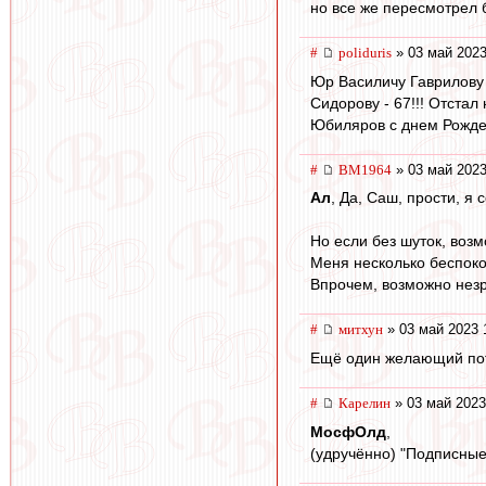
но все же пересмотрел б
#
poliduris
» 03 май 2023
Юр Василичу Гаврилову -
Сидорову - 67!!! Отстал 
Юбиляров с днем Рожде
#
BM1964
» 03 май 2023
Ал
, Да, Саш, прости, я 
Но если без шуток, воз
Меня несколько беспокои
Впрочем, возможно незр
#
митхун
» 03 май 2023 
Ещё один желающий потр
#
Карелин
» 03 май 2023
МосфОлд
,
(удручённо) "Подписные