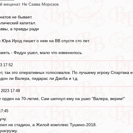
й меценат. Не Савва Морозов.
атов не бывает.
олический капитал.
аввы, а правды ради
о Юра Ирод пишет о нем на ВВ спустя сто лет.
аметь - Федун ушел, мало что изменилось.
3 17:52
ет, так это оперативных голосовалок. По лучшему игроку Спартака е
дон ли Валера, пидарас ли Дзюба и т.д.
 2023 17:49
у орден на 70-летие, Сам шепнул ему на ушко "Валера, верим!"
17:45
учу.
роил не стадион, а Жилой комплекс Тушино-2018.
нагрузку.