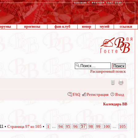
орумы
прогнозы
фан-клуб
юмор
музей
ссылки
Расширенный поиск
FAQ
Регистрация
Вход
Календарь ВВ
97
11 •
Страница
97
из
105
•
1
...
94
95
96
98
99
100
...
105