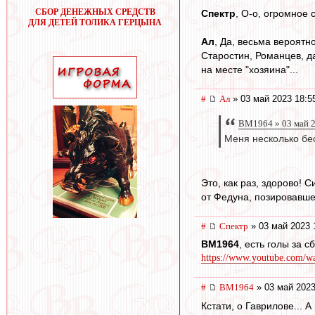
СБОР ДЕНЕЖНЫХ СРЕДСТВ
Спектр
, О-о, огромное 
ДЛЯ ДЕТЕЙ ТОЛИКА ГЕРЦЫНА
Ал
, Да, весьма вероятн
Старостин, Романцев, да
на месте "хозяина"...
#
Ал
» 03 май 2023 18:5
BM1964 » 03 май 2
Меня несколько бес
Это, как раз, здорово! 
от Федуна, позировавше
#
Спектр
» 03 май 2023 
BM1964
, есть голы за 
https://www.youtube.com/
#
BM1964
» 03 май 2023
Кстати, о Гаврилове... 