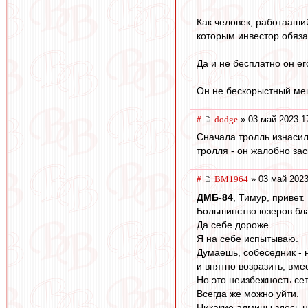
Как человек, работааши
которым инвестор обяза
Да и не бесплатно он ег
Он не бескорыстный мец
#
dodge
» 03 май 2023 1
Сначала тролль изнасил
тролля - он жалобно зас
#
BM1964
» 03 май 2023
ДМБ-84
, Тимур, привет
Большинство юзеров бла
Да себе дороже.
Я на себе испытываю.
Думаешь, собеседник -
и внятно возразить, вме
Но это неизбежность се
Всегда же можно уйти.
Никакие админы здесь ни