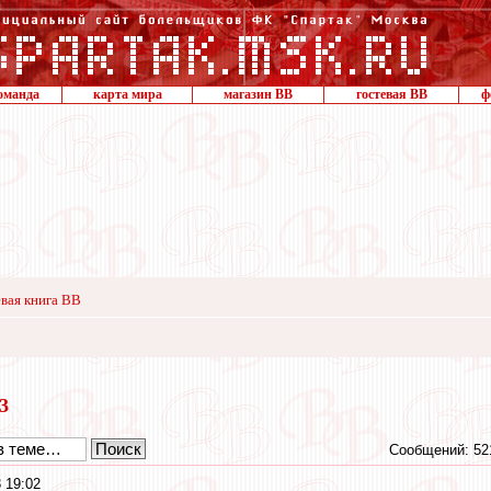
оманда
карта мира
магазин ВВ
гостевая ВВ
ф
вая книга ВВ
23
Сообщений: 52
 19:02