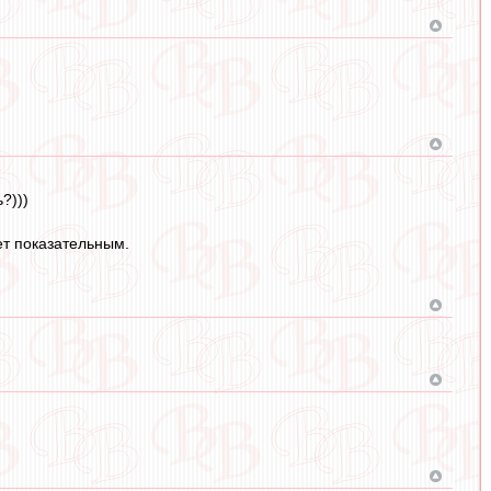
?)))
ет показательным.