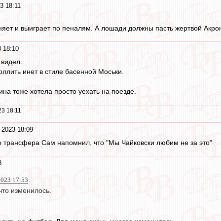
3 18:11
яет и выиграет по пеналям. А лошади должны пасть жертвой Акрон
 18:10
 видел.
ллить инет в стиле басенной Моськи.
ина тоже хотела просто уехать на поезде.
3 18:11
 2023 18:09
о трансфера Сам напомнил, что "Мы Чайковски любим не за это"
8
023 17:53
что изменилось.