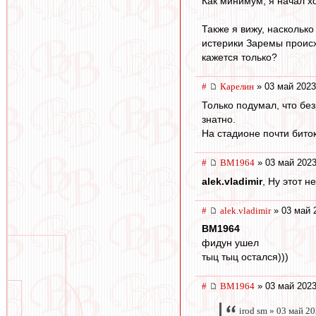
Как минимум, я начал х
Также я вижу, насколько
истерики Заремы происхо
кажется только?
#
Карелин
» 03 май 2023
Только подумал, что без
знатно.
На стадионе почти биток
#
BM1964
» 03 май 2023
alek.vladimir
, Ну этот н
#
alek.vladimir
» 03 май 
BM1964
фидун ушел
тыц тыц остался)))
#
BM1964
» 03 май 2023
irod sm » 03 май 2