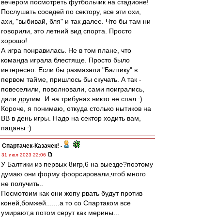
вечером посмотреть футбольчик на стадионе!
Послушать соседей по сектору, все эти охи,
ахи, "выбивай, бля" и так далее. Что бы там ни
говорили, это летний вид спорта. Просто
хорошо!
А игра понравилась. Не в том плане, что
команда играла блестяще. Просто было
интересно. Если бы размазали "Балтику" в
первом тайме, пришлось бы скучать. А так -
повеселили, поволновали, сами поигрались,
дали другим. И на трибунах никто не спал :)
Короче, я понимаю, откуда столько нытиков на
ВВ в день игры. Надо на сектор ходить вам,
пацаны :)
Спартачек-Казачек!
-
31 июл 2023 22:06
У Балтики из первых 8игр,6 на выезде?поэтому
думаю они форму фоорсировали,чтоб много
не получить..
Посмотоим как они жопу рвать будут против
коней,бомжей.......а то со Спартаком все
умирают,а потом серут как мерины...