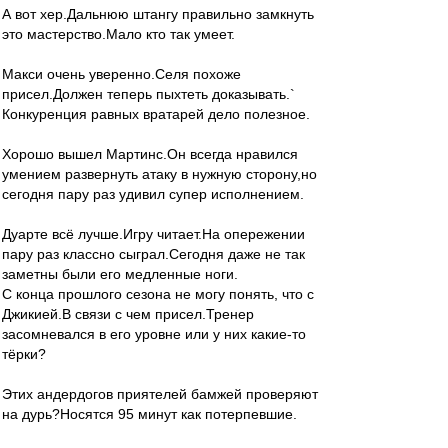
А вот хер.Дальнюю штангу правильно замкнуть
это мастерство.Мало кто так умеет.
Макси очень уверенно.Селя похоже
присел.Должен теперь пыхтеть доказывать.`
Конкуренция равных вратарей дело полезное.
Хорошо вышел Мартинс.Он всегда нравился
умением развернуть атаку в нужную сторону,но
сегодня пару раз удивил супер исполнением.
Дуарте всё лучше.Игру читает.На опережении
пару раз классно сыграл.Сегодня даже не так
заметны были его медленные ноги.
С конца прошлого сезона не могу понять, что с
Джикией.В связи с чем присел.Тренер
засомневался в его уровне или у них какие-то
тёрки?
Этих андердогов приятелей бамжей проверяют
на дурь?Носятся 95 минут как потерпевшие.