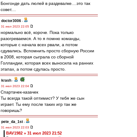
Бонгонде дать люлей в раздевалке....это так
совет....
doctor3006
-
31 июл 2023 22:05
нормально всё, короче. Пока только
разогреваемся. А то я помню команды,
которые с начала всех рвали, а потом
сдувались. Вспомнить просто сборную России
в 2008, которая сыграла со сборной
Голландии, которая всех выносила на ранних
этапах, а потом сдулась просто.
krash
-
31 июл 2023 22:04
Спартачек-казачек
Ты всегда такой оптимист? У тебя же сын
играет. Ты ему после таких игр так же
говоришь?
pete_da_1st
-
31 июл 2023 22:03
BAV1982 » 31 июл 2023 21:52