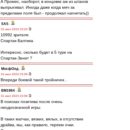
А Промес, наоборот, в концовке аж из штанов
выпрыгивал. Иногда даже когда мяч за
пределами поля был - продолжал нагнетать))
SAS
-
31 июл 2023 23:20
10992 зрителя.
Спартак-Балтика.
Интересно, сколько будет в 5 туре на
Спартак-Зенит ?
МосфОлд
-
31 июл 2023 23:09
Впереди боевой такой тройничок...
BM1964
-
31 июл 2023 23:06
В поисках позитива после очень
неоднозначной игры:
В таких матчах, вязких, вялых, в отсутствии
драйва, мы, как правило, теряем очки.