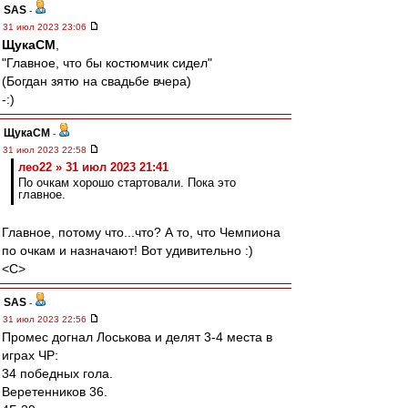
SAS
-
31 июл 2023 23:06
ЩукаСМ
,
"Главное, что бы костюмчик сидел"
(Богдан зятю на свадьбе вчера)
-:)
ЩукаСМ
-
31 июл 2023 22:58
лео22 » 31 июл 2023 21:41
По очкам хорошо стартовали. Пока это
главное.
Главное, потому что...что? А то, что Чемпиона
по очкам и назначают! Вот удивительно :)
<C>
SAS
-
31 июл 2023 22:56
Промес догнал Лоськова и делят 3-4 места в
играх ЧР:
34 победных гола.
Веретенников 36.