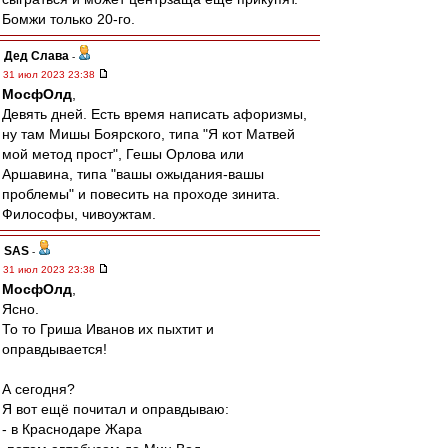
Бомжи только 20-го.
Дед Слава
-
31 июл 2023 23:38
МосфОлд
,
Девять дней. Есть время написать афоризмы,
ну там Мишы Боярского, типа "Я кот Матвей
мой метод прост", Гешы Орлова или
Аршавина, типа "вашы ожыдания-вашы
проблемы" и повесить на проходе зинита.
Философы, чивоужтам.
SAS
-
31 июл 2023 23:38
МосфОлд
,
Ясно.
То то Гриша Иванов их пыхтит и
оправдывается!
А сегодня?
Я вот ещё почитал и оправдываю:
- в Краснодаре Жара