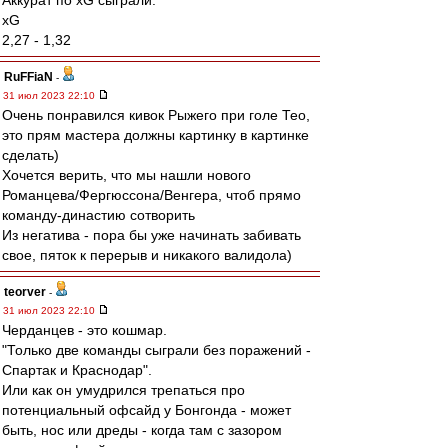
Аккурат по xG сыграли.
xG
2,27 - 1,32
RuFFiaN
-
31 июл 2023 22:10
Очень понравился кивок Рыжего при голе Тео,
это прям мастера должны картинку в картинке
сделать)
Хочется верить, что мы нашли нового
Романцева/Фергюссона/Венгера, чтоб прямо
команду-династию сотворить
Из негатива - пора бы уже начинать забивать
свое, пяток к перерыв и никакого валидола)
teorver
-
31 июл 2023 22:10
Черданцев - это кошмар.
"Только две команды сыграли без поражений -
Спартак и Краснодар".
Или как он умудрился трепаться про
потенциальный офсайд у Бонгонда - может
быть, нос или дреды - когда там с зазором