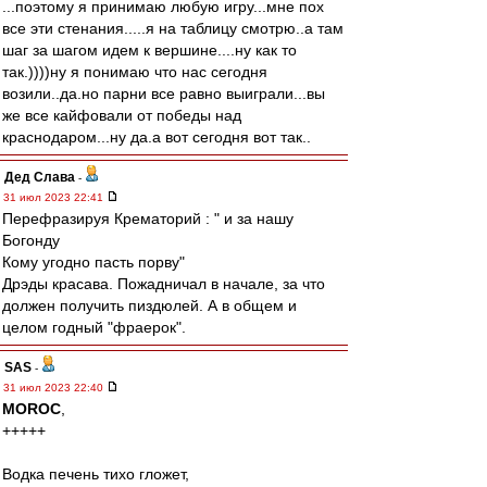
...поэтому я принимаю любую игру...мне пох
все эти стенания.....я на таблицу смотрю..а там
шаг за шагом идем к вершине....ну как то
так.))))ну я понимаю что нас сегодня
возили..да.но парни все равно выиграли...вы
же все кайфовали от победы над
краснодаром...ну да.а вот сегодня вот так..
Дед Слава
-
31 июл 2023 22:41
Перефразируя Крематорий : " и за нашу
Богонду
Кому угодно пасть порву"
Дрэды красава. Пожадничал в начале, за что
должен получить пиздюлей. А в общем и
целом годный "фраерок".
SAS
-
31 июл 2023 22:40
MOROC
,
+++++
Водка печень тихо гложет,