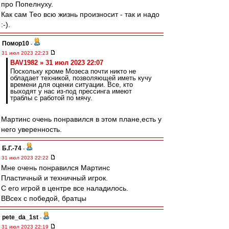
про Попелнуху.
Как сам Тео всю жизнь произносит - так и надо
:-).
Помор10
-
31 июл 2023 22:23
BAV1982 » 31 июл 2023 22:07
Поскольку кроме Мозеса почти никто не
обладает техникой, позволяющей иметь кучу
времени для оценки ситуации. Все, кто
выходят у нас из-под прессинга имеют
траблы с работой по мячу.
Мартинс очень понравился в этом плане,есть у
него уверенность.
Б.Г.-74
-
31 июл 2023 22:22
Мне очень понравился Мартинс
Пластичный и техничный игрок.
С его игрой в центре все наладилось.
ВВсех с победой, братцы
pete_da_1st
-
31 июл 2023 22:19