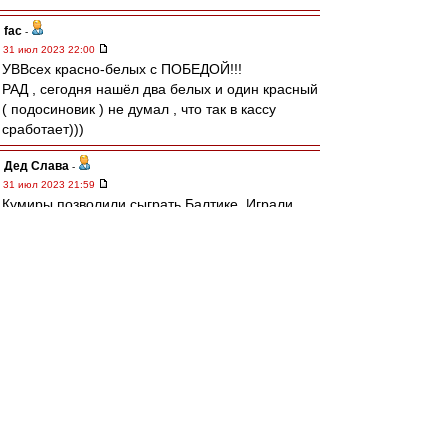
fac
-
31 июл 2023 22:00
УВВсех красно-белых с ПОБЕДОЙ!!!
РАД , сегодня нашёл два белых и один красный
( подосиновик ) не думал , что так в кассу
сработает)))
Дед Слава
-
31 июл 2023 21:59
Кумиры позволили сыграть Балтике. Играли
сами и давали играть приезжим. Что там
бубнят всякие иксперды начиная от бывших и
кончая всякими корнеуховыми полная шляпа.
Неудачники тренера рассуждают о работе
более умных коллег. У Балтики небыло никаких
автобусов. Команда играла на морально-
волевых. Часть игроков просто показывала
себя. Так обычно играют новички турниров,
повысившиеся в классе. Потом, через
несколько туров, появится усталость и
начнётся борьба за выживание.
У меня сложилось чёткое мнение, что осталась