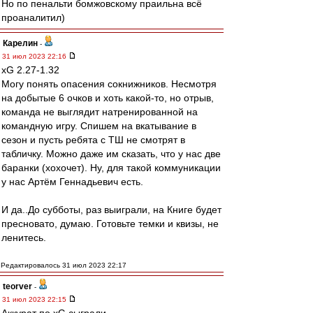
Но по пенальти бомжовскому праильна всё
проаналитил)
Карелин
-
31 июл 2023 22:16
xG 2.27-1.32
Могу понять опасения сокнижников. Несмотря
на добытые 6 очков и хоть какой-то, но отрыв,
команда не выглядит натренированной на
командную игру. Спишем на вкатывание в
сезон и пусть ребята с ТШ не смотрят в
табличку. Можно даже им сказать, что у нас две
баранки (хохочет). Ну, для такой коммуникации
у нас Артём Геннадьевич есть.
И да..До субботы, раз выиграли, на Книге будет
пресновато, думаю. Готовьте темки и квизы, не
ленитесь.
Редактировалось 31 июл 2023 22:17
teorver
-
31 июл 2023 22:15