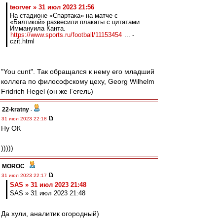
teorver » 31 июл 2023 21:56
На стадионе «Спартака» на матче с
«Балтикой» развесили плакаты с цитатами
Иммануила Канта.
https://www.sports.ru/football/11153454
... -
czit.html
"You cunt". Так обращался к нему его младший
коллега по философскому цеху, Georg Wilhelm
Fridrich Hegel (он же Гегель)
22-kratny
-
31 июл 2023 22:18
Ну ОК
)))))
MOROC
-
31 июл 2023 22:17
SAS » 31 июл 2023 21:48
SAS » 31 июл 2023 21:48
Да хули, аналитик огородный)