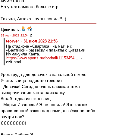
4Б 39 голов.
Но у тех намного больше игр.
Так что, Антоха...ну ты понял!!!-:)
Ценитель
-
31 июл 2023 22:54
teorver » 31 июл 2023 21:56
На стадионе «Спартака» на матче с
«Балтикой» развесили плакаты с цитатами
Иммануила Канта.
https://www.sports.ru/football/11153454
... -
czit.html
Урок труда для девочек в начальной школе.
Учительница радостно говорит:
- Девочки! Сегодня очень сложная тема -
выворачивание канта наизнанку.
Встаёт одна из школьниц:
- Марья Ивановна! Я не поняла! Это как же -
нравственный закон над нами, а звёздное небо
внутри нас?
)))))))))))))))))
Всех с Победой!