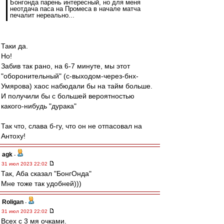
Бонгонда парень интересный, но для меня
неотдача паса на Промеса в начале матча
печалит нереально...
Таки да.
Но!
Забив так рано, на 6-7 минуте, мы этот
"оборонительный" (с-выходом-через-бнх-
Умярова) хаос набюдали бы на тайм больше.
И получили бы с большей вероятностью
какого-нибудь "дурака"
Так что, слава б-гу, что он не отпасовал на
Антоху!
agk
-
31 июл 2023 22:02
Так, Аба сказал "БонгОнда"
Мне тоже так удобней)))
Roligan
-
31 июл 2023 22:02
Всех с 3 мя очками.