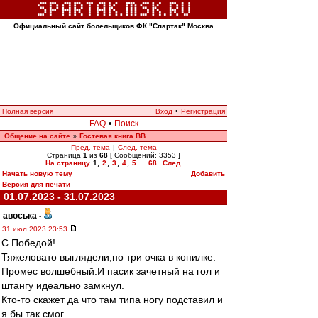
Официальный сайт болельщиков ФК "Спартак" Москва
Полная версия
Вход
•
Регистрация
FAQ
•
Поиск
Общение на сайте
Гостевая книга ВВ
»
Пред. тема
|
След. тема
Страница
1
из
68
[ Сообщений: 3353 ]
На страницу
1
,
2
,
3
,
4
,
5
...
68
След.
Начать новую тему
Добавить
Версия для печати
01.07.2023 - 31.07.2023
авоська
-
31 июл 2023 23:53
С Победой!
Тяжеловато выглядели,но три очка в копилке.
Промес волшебный.И пасик зачетный на гол и
штангу идеально замкнул.
Кто-то скажет да что там типа ногу подставил и
я бы так смог.