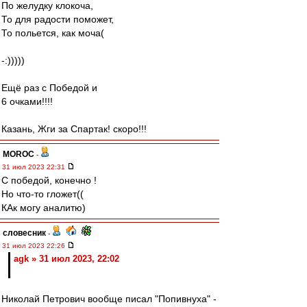
По желудку клокоча,
То для радости поможет,
То польется, как моча(
-:)))))
Ещё раз с Победой и
6 очками!!!!
Казань, Жги за Спартак! скоро!!!
MOROC
-
31 июл 2023 22:31
С победой, конечно !
Но что-то гложет((
КАк могу аналитю)
словесник
-
31 июл 2023 22:26
agk » 31 июл 2023, 22:02
Николай Петрович вообще писал "Попивнуха" -