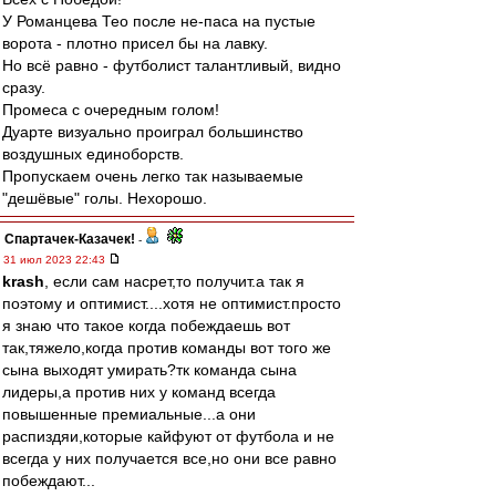
У Романцева Тео после не-паса на пустые
ворота - плотно присел бы на лавку.
Но всё равно - футболист талантливый, видно
сразу.
Промеса с очередным голом!
Дуарте визуально проиграл большинство
воздушных единоборств.
Пропускаем очень легко так называемые
"дешёвые" голы. Нехорошо.
Спартачек-Казачек!
-
31 июл 2023 22:43
krash
, если сам насрет,то получит.а так я
поэтому и оптимист....хотя не оптимист.просто
я знаю что такое когда побеждаешь вот
так,тяжело,когда против команды вот того же
сына выходят умирать?тк команда сына
лидеры,а против них у команд всегда
повышенные премиальные...а они
распиздяи,которые кайфуют от футбола и не
всегда у них получается все,но они все равно
побеждают...