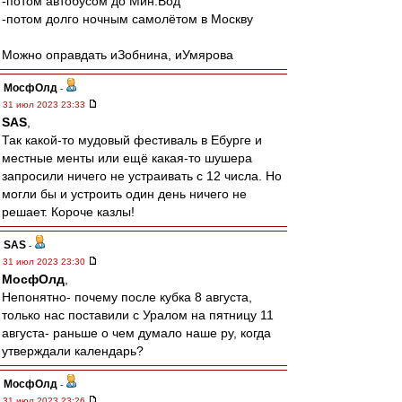
-потом автобусом до Мин.Вод
-потом долго ночным самолётом в Москву
Можно оправдать иЗобнина, иУмярова
МосфОлд
-
31 июл 2023 23:33
SAS
,
Так какой-то мудовый фестиваль в Ебурге и
местные менты или ещё какая-то шушера
запросили ничего не устраивать с 12 числа. Но
могли бы и устроить один день ничего не
решает. Короче казлы!
SAS
-
31 июл 2023 23:30
МосфОлд
,
Непонятно- почему после кубка 8 августа,
только нас поставили с Уралом на пятницу 11
августа- раньше о чем думало наше ру, когда
утверждали календарь?
МосфОлд
-
31 июл 2023 23:26