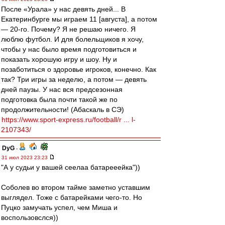
После «Урала» у нас девять дней... В
Екатеринбурге мы играем 11 [августа], а потом
— 20-го. Почему? Я не решаю ничего. Я
люблю футбол. И для болельщиков я хочу,
чтобы у нас было время подготовиться и
показать хорошую игру и шоу. Ну и
позаботиться о здоровье игроков, конечно. Как
так? Три игры за неделю, а потом — девять
дней паузы. У нас вся предсезонная
подготовка была почти такой же по
продолжительности! (Абаскаль в СЭ)
https://www.sport-express.ru/football/r ... l-
2107343/
DyG
-
31 июл 2023 23:23
"А у судьи у вашей сеелаа батарееейка"))
Соболев во втором тайме заметно уставшим
выглядел. Тоже с батарейками чего-то. Но
Пуцко замучать успел, чем Миша и
воспользовслся))