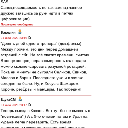
SAS
Санек,посещаемость не так важна,главное
дружно взявшись за руки идти в петлю
цифровизации)
Последнее сообщение
Карелин
-
31 июл 2023 23:49
"Девять дней одного тренера" (док.фильм).
Между прочим, это дни перед домашней
встречей с сбг.. На всё хватит времени, считаю.
В конце концов, неравномерность календаря
можно скомпенсировать разумной ротацией.
Пока ни минуты не сыграли Селихов, Свинов,
Маслов и Зорин. Последнего уже и в заявке
сегодня не было. Ну, и Хесус с Шамаром.
Короче, резЁрвы и манЕвры. Так победим!
ЩукаСМ
-
31 июл 2023 23:47
Теперь выезд в Казань. Вот тут бы не смазать с
"новичками" ) А с 9-ю очками потом и Урал на
кураже легче переварить. Есть время
сыграться и может центрзаща ещё прикупят.