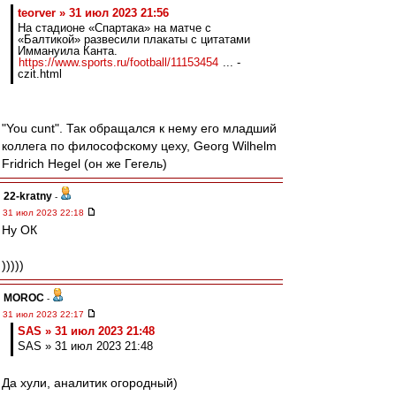
teorver » 31 июл 2023 21:56
На стадионе «Спартака» на матче с
«Балтикой» развесили плакаты с цитатами
Иммануила Канта.
https://www.sports.ru/football/11153454
... -
czit.html
"You cunt". Так обращался к нему его младший
коллега по философскому цеху, Georg Wilhelm
Fridrich Hegel (он же Гегель)
22-kratny
-
31 июл 2023 22:18
Ну ОК
)))))
MOROC
-
31 июл 2023 22:17
SAS » 31 июл 2023 21:48
SAS » 31 июл 2023 21:48
Да хули, аналитик огородный)