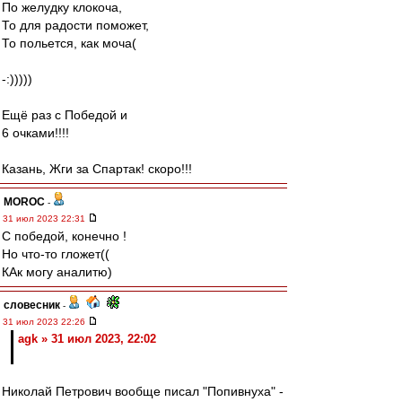
По желудку клокоча,
То для радости поможет,
То польется, как моча(
-:)))))
Ещё раз с Победой и
6 очками!!!!
Казань, Жги за Спартак! скоро!!!
MOROC
-
31 июл 2023 22:31
С победой, конечно !
Но что-то гложет((
КАк могу аналитю)
словесник
-
31 июл 2023 22:26
agk » 31 июл 2023, 22:02
Николай Петрович вообще писал "Попивнуха" -