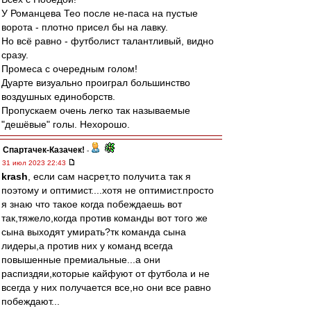
У Романцева Тео после не-паса на пустые
ворота - плотно присел бы на лавку.
Но всё равно - футболист талантливый, видно
сразу.
Промеса с очередным голом!
Дуарте визуально проиграл большинство
воздушных единоборств.
Пропускаем очень легко так называемые
"дешёвые" голы. Нехорошо.
Спартачек-Казачек!
-
31 июл 2023 22:43
krash
, если сам насрет,то получит.а так я
поэтому и оптимист....хотя не оптимист.просто
я знаю что такое когда побеждаешь вот
так,тяжело,когда против команды вот того же
сына выходят умирать?тк команда сына
лидеры,а против них у команд всегда
повышенные премиальные...а они
распиздяи,которые кайфуют от футбола и не
всегда у них получается все,но они все равно
побеждают...