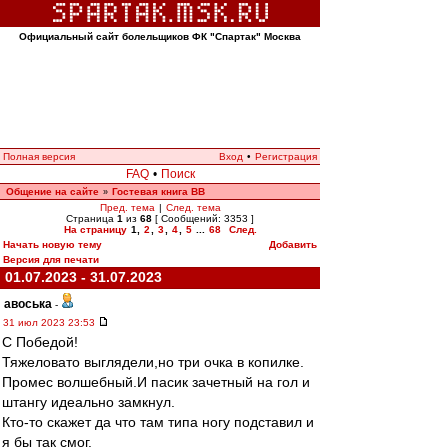
Официальный сайт болельщиков ФК "Спартак" Москва
Полная версия
Вход
•
Регистрация
FAQ
•
Поиск
Общение на сайте
Гостевая книга ВВ
»
Пред. тема
|
След. тема
Страница
1
из
68
[ Сообщений: 3353 ]
На страницу
1
,
2
,
3
,
4
,
5
...
68
След.
Начать новую тему
Добавить
Версия для печати
01.07.2023 - 31.07.2023
авоська
-
31 июл 2023 23:53
С Победой!
Тяжеловато выглядели,но три очка в копилке.
Промес волшебный.И пасик зачетный на гол и
штангу идеально замкнул.
Кто-то скажет да что там типа ногу подставил и
я бы так смог.