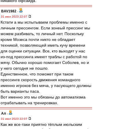
никакого офсайда.
BAV1982
-
31 июл 2023 22:07
Кстати а мы испытываем проблемы именно с
личным прессингом. Если зонеый прессинг мы
можем разбивать, то личный нет. Поскольку
кроме Мозеса почти никто не обладает
техникой, позволяющей иметь кучу времени
для оценки ситуации. Все, кто выходят у нас
из-под прессинга имеют траблы с работой по
мячу. Обычно хорошо помогает Соболев, но и
у него сегодня не пошло.
Единственное, что поможет при таком
прессинге скорость движения командного
именно игроков без мяча, у пасующего должны
быть варианты паса.
Вот именно это мы обязаны до автоматизма
отрабатывать на тренировках.
Ал
-
31 июл 2023 22:07
Как же все-таки приятно тёплым июльским