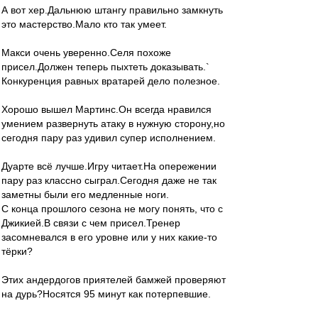
А вот хер.Дальнюю штангу правильно замкнуть
это мастерство.Мало кто так умеет.
Макси очень уверенно.Селя похоже
присел.Должен теперь пыхтеть доказывать.`
Конкуренция равных вратарей дело полезное.
Хорошо вышел Мартинс.Он всегда нравился
умением развернуть атаку в нужную сторону,но
сегодня пару раз удивил супер исполнением.
Дуарте всё лучше.Игру читает.На опережении
пару раз классно сыграл.Сегодня даже не так
заметны были его медленные ноги.
С конца прошлого сезона не могу понять, что с
Джикией.В связи с чем присел.Тренер
засомневался в его уровне или у них какие-то
тёрки?
Этих андердогов приятелей бамжей проверяют
на дурь?Носятся 95 минут как потерпевшие.