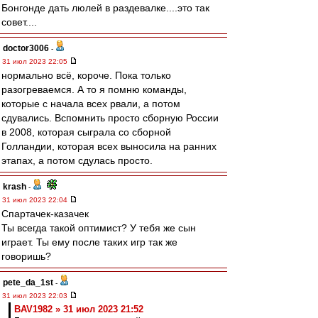
Бонгонде дать люлей в раздевалке....это так
совет....
doctor3006
-
31 июл 2023 22:05
нормально всё, короче. Пока только
разогреваемся. А то я помню команды,
которые с начала всех рвали, а потом
сдувались. Вспомнить просто сборную России
в 2008, которая сыграла со сборной
Голландии, которая всех выносила на ранних
этапах, а потом сдулась просто.
krash
-
31 июл 2023 22:04
Спартачек-казачек
Ты всегда такой оптимист? У тебя же сын
играет. Ты ему после таких игр так же
говоришь?
pete_da_1st
-
31 июл 2023 22:03
BAV1982 » 31 июл 2023 21:52