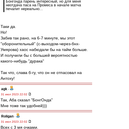
Бонгонда парень интересный, но для меня
неотдача паса на Промеса в начале матча
печалит нереально...
Таки да.
Но!
Забив так рано, на 6-7 минуте, мы этот
"оборонительный" (с-выходом-через-бнх-
Умярова) хаос набюдали бы на тайм больше.
И получили бы с большей вероятностью
какого-нибудь "дурака"
Так что, слава б-гу, что он не отпасовал на
Антоху!
agk
-
31 июл 2023 22:02
Так, Аба сказал "БонгОнда"
Мне тоже так удобней)))
Roligan
-
31 июл 2023 22:02
Всех с 3 мя очками.