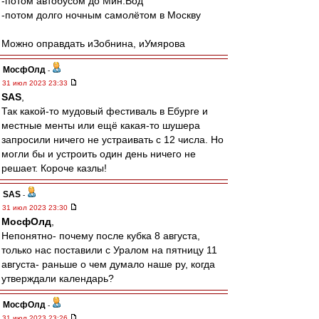
-потом автобусом до Мин.Вод
-потом долго ночным самолётом в Москву
Можно оправдать иЗобнина, иУмярова
МосфОлд
-
31 июл 2023 23:33
SAS
,
Так какой-то мудовый фестиваль в Ебурге и
местные менты или ещё какая-то шушера
запросили ничего не устраивать с 12 числа. Но
могли бы и устроить один день ничего не
решает. Короче казлы!
SAS
-
31 июл 2023 23:30
МосфОлд
,
Непонятно- почему после кубка 8 августа,
только нас поставили с Уралом на пятницу 11
августа- раньше о чем думало наше ру, когда
утверждали календарь?
МосфОлд
-
31 июл 2023 23:26