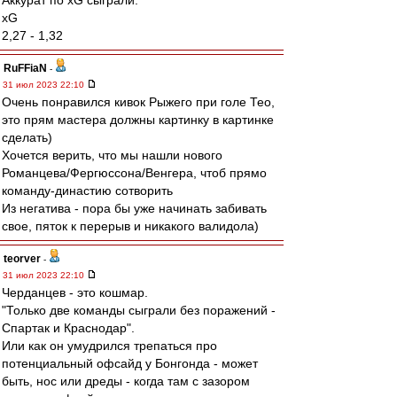
Аккурат по xG сыграли.
xG
2,27 - 1,32
RuFFiaN
-
31 июл 2023 22:10
Очень понравился кивок Рыжего при голе Тео,
это прям мастера должны картинку в картинке
сделать)
Хочется верить, что мы нашли нового
Романцева/Фергюссона/Венгера, чтоб прямо
команду-династию сотворить
Из негатива - пора бы уже начинать забивать
свое, пяток к перерыв и никакого валидола)
teorver
-
31 июл 2023 22:10
Черданцев - это кошмар.
"Только две команды сыграли без поражений -
Спартак и Краснодар".
Или как он умудрился трепаться про
потенциальный офсайд у Бонгонда - может
быть, нос или дреды - когда там с зазором