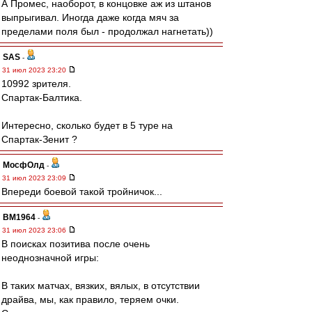
А Промес, наоборот, в концовке аж из штанов
выпрыгивал. Иногда даже когда мяч за
пределами поля был - продолжал нагнетать))
SAS
-
31 июл 2023 23:20
10992 зрителя.
Спартак-Балтика.
Интересно, сколько будет в 5 туре на
Спартак-Зенит ?
МосфОлд
-
31 июл 2023 23:09
Впереди боевой такой тройничок...
BM1964
-
31 июл 2023 23:06
В поисках позитива после очень
неоднозначной игры:
В таких матчах, вязких, вялых, в отсутствии
драйва, мы, как правило, теряем очки.