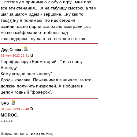
...поэтому я принимаю любую игру...мне пох
все эти стенания.....я на таблицу смотрю..а там
шаг за шагом идем к вершине....ну как то
так.))))ну я понимаю что нас сегодня
возили..да.но парни все равно выиграли...вы
же все кайфовали от победы над
краснодаром...ну да.а вот сегодня вот так..
Дед Слава
-
31 июл 2023 22:41
Перефразируя Крематорий : " и за нашу
Богонду
Кому угодно пасть порву"
Дрэды красава. Пожадничал в начале, за что
должен получить пиздюлей. А в общем и
целом годный "фраерок".
SAS
-
31 июл 2023 22:40
MOROC
,
+++++
Водка печень тихо гложет,