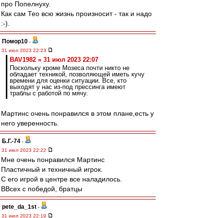
про Попелнуху.
Как сам Тео всю жизнь произносит - так и надо
:-).
Помор10
-
31 июл 2023 22:23
BAV1982 » 31 июл 2023 22:07
Поскольку кроме Мозеса почти никто не
обладает техникой, позволяющей иметь кучу
времени для оценки ситуации. Все, кто
выходят у нас из-под прессинга имеют
траблы с работой по мячу.
Мартинс очень понравился в этом плане,есть у
него уверенность.
Б.Г.-74
-
31 июл 2023 22:22
Мне очень понравился Мартинс
Пластичный и техничный игрок.
С его игрой в центре все наладилось.
ВВсех с победой, братцы
pete_da_1st
-
31 июл 2023 22:19