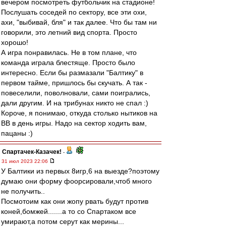
вечером посмотреть футбольчик на стадионе!
Послушать соседей по сектору, все эти охи,
ахи, "выбивай, бля" и так далее. Что бы там ни
говорили, это летний вид спорта. Просто
хорошо!
А игра понравилась. Не в том плане, что
команда играла блестяще. Просто было
интересно. Если бы размазали "Балтику" в
первом тайме, пришлось бы скучать. А так -
повеселили, поволновали, сами поигрались,
дали другим. И на трибунах никто не спал :)
Короче, я понимаю, откуда столько нытиков на
ВВ в день игры. Надо на сектор ходить вам,
пацаны :)
Спартачек-Казачек!
-
31 июл 2023 22:06
У Балтики из первых 8игр,6 на выезде?поэтому
думаю они форму фоорсировали,чтоб много
не получить..
Посмотоим как они жопу рвать будут против
коней,бомжей.......а то со Спартаком все
умирают,а потом серут как мерины...