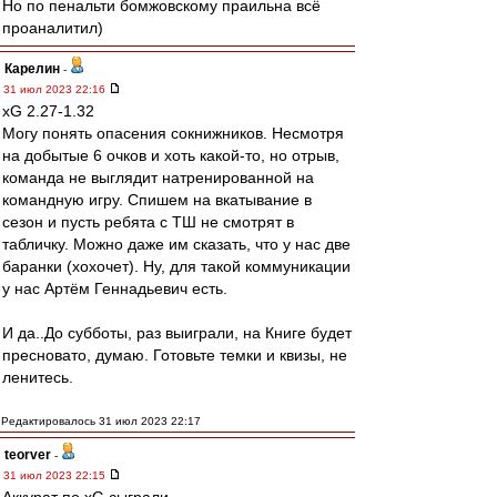
Но по пенальти бомжовскому праильна всё
проаналитил)
Карелин
-
31 июл 2023 22:16
xG 2.27-1.32
Могу понять опасения сокнижников. Несмотря
на добытые 6 очков и хоть какой-то, но отрыв,
команда не выглядит натренированной на
командную игру. Спишем на вкатывание в
сезон и пусть ребята с ТШ не смотрят в
табличку. Можно даже им сказать, что у нас две
баранки (хохочет). Ну, для такой коммуникации
у нас Артём Геннадьевич есть.
И да..До субботы, раз выиграли, на Книге будет
пресновато, думаю. Готовьте темки и квизы, не
ленитесь.
Редактировалось 31 июл 2023 22:17
teorver
-
31 июл 2023 22:15