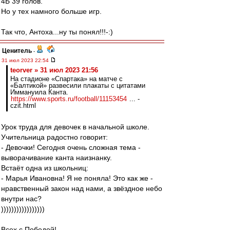
4Б 39 голов.
Но у тех намного больше игр.
Так что, Антоха...ну ты понял!!!-:)
Ценитель
-
31 июл 2023 22:54
teorver » 31 июл 2023 21:56
На стадионе «Спартака» на матче с
«Балтикой» развесили плакаты с цитатами
Иммануила Канта.
https://www.sports.ru/football/11153454
... -
czit.html
Урок труда для девочек в начальной школе.
Учительница радостно говорит:
- Девочки! Сегодня очень сложная тема -
выворачивание канта наизнанку.
Встаёт одна из школьниц:
- Марья Ивановна! Я не поняла! Это как же -
нравственный закон над нами, а звёздное небо
внутри нас?
)))))))))))))))))
Всех с Победой!