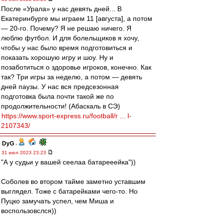
После «Урала» у нас девять дней... В
Екатеринбурге мы играем 11 [августа], а потом
— 20-го. Почему? Я не решаю ничего. Я
люблю футбол. И для болельщиков я хочу,
чтобы у нас было время подготовиться и
показать хорошую игру и шоу. Ну и
позаботиться о здоровье игроков, конечно. Как
так? Три игры за неделю, а потом — девять
дней паузы. У нас вся предсезонная
подготовка была почти такой же по
продолжительности! (Абаскаль в СЭ)
https://www.sport-express.ru/football/r ... l-
2107343/
DyG
-
31 июл 2023 23:23
"А у судьи у вашей сеелаа батарееейка"))
Соболев во втором тайме заметно уставшим
выглядел. Тоже с батарейками чего-то. Но
Пуцко замучать успел, чем Миша и
воспользовслся))