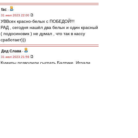
fac
-
31 июл 2023 22:00
УВВсех красно-белых с ПОБЕДОЙ!!!
РАД , сегодня нашёл два белых и один красный
( подосиновик ) не думал , что так в кассу
сработает)))
Дед Слава
-
31 июл 2023 21:59
Кумиры позволили сыграть Балтике. Играли
сами и давали играть приезжим. Что там
бубнят всякие иксперды начиная от бывших и
кончая всякими корнеуховыми полная шляпа.
Неудачники тренера рассуждают о работе
более умных коллег. У Балтики небыло никаких
автобусов. Команда играла на морально-
волевых. Часть игроков просто показывала
себя. Так обычно играют новички турниров,
повысившиеся в классе. Потом, через
несколько туров, появится усталость и
начнётся борьба за выживание.
У меня сложилось чёткое мнение, что осталась