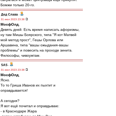
Бомжи только 20-го.
Дед Слава
-
31 июл 2023 23:38
МосфОлд
,
Девять дней. Есть время написать афоризмы,
ну там Мишы Боярского, типа "Я кот Матвей
мой метод прост", Гешы Орлова или
Аршавина, типа "вашы ожыдания-вашы
проблемы" и повесить на проходе зинита.
Философы, чивоужтам.
SAS
-
31 июл 2023 23:38
МосфОлд
,
Ясно.
То то Гриша Иванов их пыхтит и
оправдывается!
А сегодня?
Я вот ещё почитал и оправдываю:
- в Краснодаре Жара