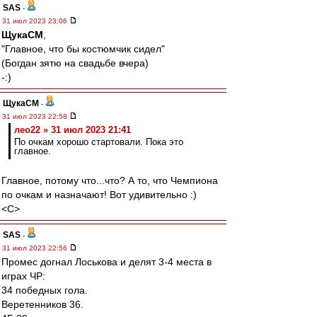
SAS
-
31 июл 2023 23:06
ЩукаСМ
,
"Главное, что бы костюмчик сидел"
(Богдан зятю на свадьбе вчера)
-:)
ЩукаСМ
-
31 июл 2023 22:58
лео22 » 31 июл 2023 21:41
По очкам хорошо стартовали. Пока это
главное.
Главное, потому что...что? А то, что Чемпиона
по очкам и назначают! Вот удивительно :)
<C>
SAS
-
31 июл 2023 22:56
Промес догнал Лоськова и делят 3-4 места в
играх ЧР:
34 победных гола.
Веретенников 36.