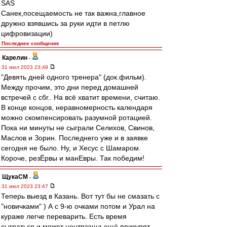
SAS
Санек,посещаемость не так важна,главное
дружно взявшись за руки идти в петлю
цифровизации)
Последнее сообщение
Карелин
-
31 июл 2023 23:49
"Девять дней одного тренера" (док.фильм).
Между прочим, это дни перед домашней
встречей с сбг.. На всё хватит времени, считаю.
В конце концов, неравномерность календаря
можно скомпенсировать разумной ротацией.
Пока ни минуты не сыграли Селихов, Свинов,
Маслов и Зорин. Последнего уже и в заявке
сегодня не было. Ну, и Хесус с Шамаром.
Короче, резЁрвы и манЕвры. Так победим!
ЩукаСМ
-
31 июл 2023 23:47
Теперь выезд в Казань. Вот тут бы не смазать с
"новичками" ) А с 9-ю очками потом и Урал на
кураже легче переварить. Есть время
сыграться и может центрзаща ещё прикупят.