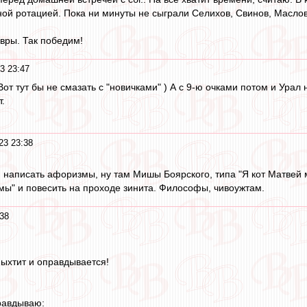
ой ротацией. Пока ни минуты не сыграли Селихов, Свинов, Маслов и
вры. Так победим!
3 23:47
Вот тут бы не смазать с "новичками" ) А с 9-ю очками потом и Урал
.
23 23:38
я написать афоризмы, ну там Мишы Боярского, типа "Я кот Матвей
ы" и повесить на проходе зинита. Философы, чивоужтам.
38
пыхтит и оправдывается!
равдываю: