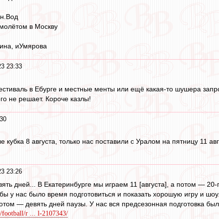
ин.Вод
амолётом в Москву
ина, иУмярова
3 23:33
естиваль в Ебурге и местные менты или ещё какая-то шушера запро
го не решает. Короче казлы!
30
 кубка 8 августа, только нас поставили с Уралом на пятницу 11 ав
3 23:26
ять дней... В Екатеринбурге мы играем 11 [августа], а потом — 2
бы у нас было время подготовиться и показать хорошую игру и шоу. 
потом — девять дней паузы. У нас вся предсезонная подготовка был
football/r ... l-2107343/