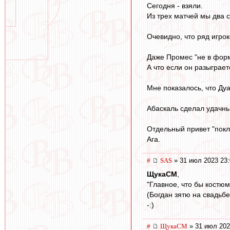
Сегодня - взяли.
Из трех матчей мы два 
Очевидно, что ряд игрок
Даже Промес "не в форм
А что если он разыграет
Мне показалось, что Дуа
Абаскаль сделал удачны
Отдельный привет "покл
Ага.
#
SAS
» 31 июл 2023 23:
ЩукаСМ
,
"Главное, что бы костюм
(Богдан зятю на свадьбе
-:)
#
ЩукаСМ
» 31 июл 202