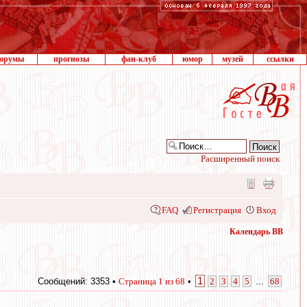
орумы
прогнозы
фан-клуб
юмор
музей
ссылки
Расширенный поиск
FAQ
Регистрация
Вход
Календарь ВВ
1
Сообщений: 3353 •
Страница
1
из
68
•
2
3
4
5
...
68