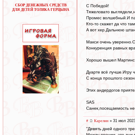
СБОР ДЕНЕЖНЫХ СРЕДСТВ
С Победой!
ДЛЯ ДЕТЕЙ ТОЛИКА ГЕРЦЫНА
Тяжеловато выглядели,но
Промес волшебный.И пас
Кто-то скажет да что там
А вот хер.Дальнюю штанг
Макси очень уверенно.С
Конкуренция равных вра
Хорошо вышел Мартинс.О
Дуарте всё лучше.Игру 
С конца прошлого сезона
Этих андердогов прияте
SAS
Санек,посещаемость не 
#
Карелин
» 31 июл 2023
"Девять дней одного тре
Между прочим, это дни 