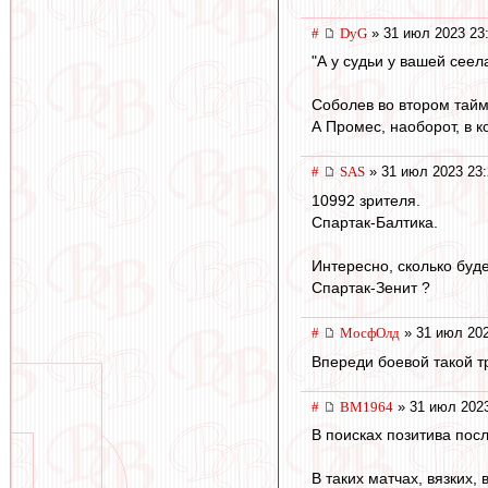
#
DyG
» 31 июл 2023 23
"А у судьи у вашей сеел
Соболев во втором тайм
А Промес, наоборот, в 
#
SAS
» 31 июл 2023 23:
10992 зрителя.
Спартак-Балтика.
Интересно, сколько буде
Спартак-Зенит ?
#
МосфОлд
» 31 июл 202
Впереди боевой такой тр
#
BM1964
» 31 июл 2023
В поисках позитива пос
В таких матчах, вязких, 