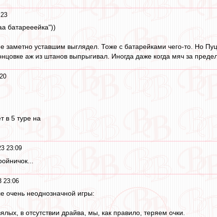
:23
аа батарееейка"))
е заметно уставшим выглядел. Тоже с батарейками чего-то. Но Пуц
концовке аж из штанов выпрыгивал. Иногда даже когда мяч за преде
20
т в 5 туре на
3 23:09
ойничок...
 23:06
ле очень неоднозначной игры:
вялых, в отсутствии драйва, мы, как правило, теряем очки.