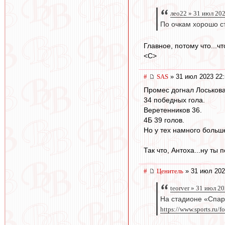
лео22 » 31 июл 20
По очкам хорошо ст
Главное, потому что...ч
<C>
#
SAS
» 31 июл 2023 22:
Промес догнал Лоськова 
34 победных гола.
Веретенников 36.
4Б 39 голов.
Но у тех намного больше
Так что, Антоха...ну ты по
#
Ценитель
» 31 июл 202
teorver » 31 июл 2
На стадионе «Спар
https://www.sports.ru/