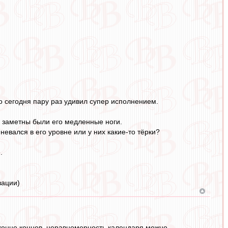
 сегодня пару раз удивил супер исполнением.
к заметны были его медленные ноги.
невался в его уровне или у них какие-то тёрки?
.
зации)
В конце концов, неравномерность календаря можно