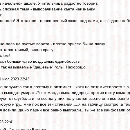
 в начальной школе. Учительница радостно говорит:
ь сложная тема - выворачивание канта наизнанку.
ц:
поняла! Это как же - нравственный закон над нами, а звёздное неб
е-паса на пустые ворота - плотно присел бы на лавку.
т талантливый, видно сразу.
олом!
рал большинство воздушных единоборств.
 так называемые "дешёвые" голы. Нехорошо.
1 июл 2023 22:43
то получит.а так я поэтому и оптимист....хотя не оптимист.просто я
на выходят умирать?тк команда сына лидеры,а против них у коман
ют от футбола и не всегда у них получается все,но они все равно 
бую игру...мне пох все эти стенания.....я на таблицу смотрю..а там 
 возили..да.но парни все равно выиграли...вы же все кайфовали от 
23 22:41
й : " и за нашу Богонду