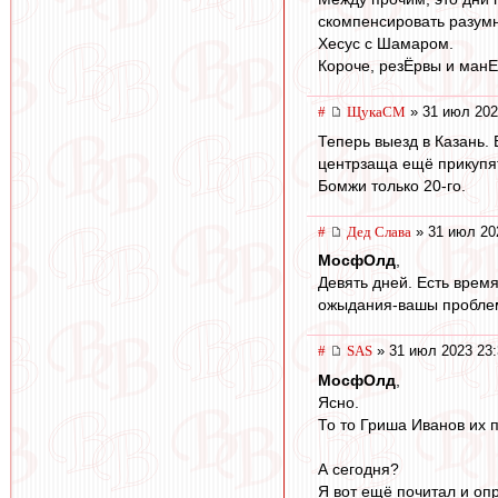
скомпенсировать разумн
Хесус с Шамаром.
Короче, резЁрвы и манЕ
#
ЩукаСМ
» 31 июл 202
Теперь выезд в Казань. 
центрзаща ещё прикупят
Бомжи только 20-го.
#
Дед Слава
» 31 июл 20
МосфОлд
,
Девять дней. Есть врем
ожыдания-вашы проблем
#
SAS
» 31 июл 2023 23:
МосфОлд
,
Ясно.
То то Гриша Иванов их 
А сегодня?
Я вот ещё почитал и оп