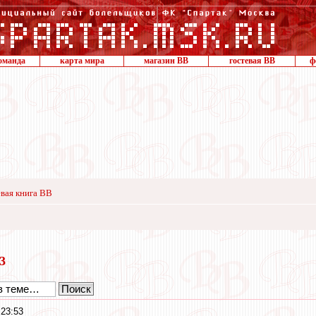
оманда
карта мира
магазин ВВ
гостевая ВВ
ф
вая книга ВВ
23
23:53