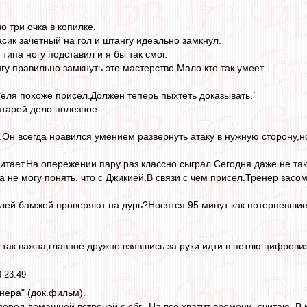
 три очка в копилке.
ик зачетный на гол и штангу идеально замкнул.
 типа ногу подставил и я бы так смог.
у правильно замкнуть это мастерство.Мало кто так умеет.
еля похоже присел.Должен теперь пыхтеть доказывать.`
тарей дело полезное.
н всегда нравился умением развернуть атаку в нужную сторону,но
читает.На опережении пару раз классно сыграл.Сегодня даже не та
 не могу понять, что с Джикией.В связи с чем присел.Тренер засом
лей бамжей проверяют на дурь?Носятся 95 минут как потерпевшие
так важна,главное дружно взявшись за руки идти в петлю цифрови
 23:49
нера" (док.фильм).
перед домашней встречей с сбг.. На всё хватит времени, считаю. 