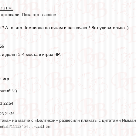
23 21:41
артовали. Пока это главное.
то? А то, что Чемпиона по очкам и назначают! Вот удивительно :)
56
и делят 3-4 места в играх ЧР:
 игр.
нял!!!-:)
3 22:54
023 21:56
така» на матче с «Балтикой» развесили плакаты с цитатами Имман
football/11153454
... -czit.html