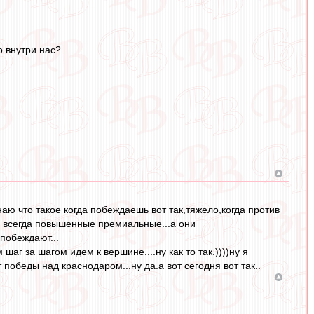
о внутри нас?
 знаю что такое когда побеждаешь вот так,тяжело,когда против
д всегда повышенные премиальные...а они
побеждают...
шаг за шагом идем к вершине....ну как то так.))))ну я
победы над краснодаром...ну да.а вот сегодня вот так..