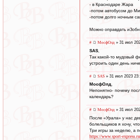
- в Краснодаре Жара
-потом автобусом до М
-потом долго ночным с
Можно оправдать иЗобн
#
МосфОлд
» 31 июл 202
SAS
,
Так какой-то мудовый ф
устроить один день ниче
#
SAS
» 31 июл 2023 23:
МосфОлд
,
Непонятно- почему после
календарь?
#
МосфОлд
» 31 июл 202
После «Урала» у нас дев
болельщиков я хочу, что
Три игры за неделю, а 
https://www.sport-express.ru/