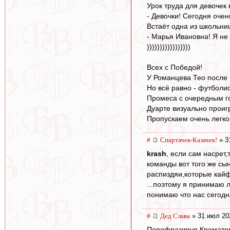
Урок труда для девочек
- Девочки! Сегодня очен
Встаёт одна из школьни
- Марья Ивановна! Я не 
)))))))))))))))))
Всех с Победой!
У Романцева Тео после н
Но всё равно - футболис
Промеса с очередным г
Дуарте визуально проиг
Пропускаем очень легко
#
Спартачек-Казачек!
» 3
krash
, если сам насрет,
команды вот того же сы
распиздяи,которые кайфу
...поэтому я принимаю лю
понимаю что нас сегодня
#
Дед Слава
» 31 июл 20
Перефразируя Крематори