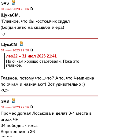
SAS
-
31 июл 2023 23:06
ЩукаСМ
,
"Главное, что бы костюмчик сидел"
(Богдан зятю на свадьбе вчера)
-:)
ЩукаСМ
-
31 июл 2023 22:58
лео22 » 31 июл 2023 21:41
По очкам хорошо стартовали. Пока это
главное.
Главное, потому что...что? А то, что Чемпиона
по очкам и назначают! Вот удивительно :)
<C>
SAS
-
31 июл 2023 22:56
Промес догнал Лоськова и делят 3-4 места в
играх ЧР:
34 победных гола.
Веретенников 36.