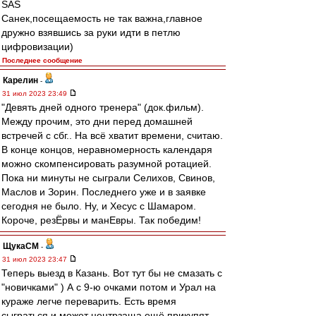
SAS
Санек,посещаемость не так важна,главное
дружно взявшись за руки идти в петлю
цифровизации)
Последнее сообщение
Карелин
-
31 июл 2023 23:49
"Девять дней одного тренера" (док.фильм).
Между прочим, это дни перед домашней
встречей с сбг.. На всё хватит времени, считаю.
В конце концов, неравномерность календаря
можно скомпенсировать разумной ротацией.
Пока ни минуты не сыграли Селихов, Свинов,
Маслов и Зорин. Последнего уже и в заявке
сегодня не было. Ну, и Хесус с Шамаром.
Короче, резЁрвы и манЕвры. Так победим!
ЩукаСМ
-
31 июл 2023 23:47
Теперь выезд в Казань. Вот тут бы не смазать с
"новичками" ) А с 9-ю очками потом и Урал на
кураже легче переварить. Есть время
сыграться и может центрзаща ещё прикупят.