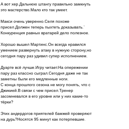
А вот хер.Дальнюю штангу правильно замкнуть
это мастерство.Мало кто так умеет.
Макси очень уверенно.Селя похоже
присел.Должен теперь пыхтеть доказывать.`
Конкуренция равных вратарей дело полезное.
Хорошо вышел Мартинс.Он всегда нравился
умением развернуть атаку в нужную сторону,но
сегодня пару раз удивил супер исполнением.
Дуарте всё лучше.Игру читает.На опережении
пару раз классно сыграл.Сегодня даже не так
заметны были его медленные ноги.
С конца прошлого сезона не могу понять, что с
Джикией.В связи с чем присел.Тренер
засомневался в его уровне или у них какие-то
тёрки?
Этих андердогов приятелей бамжей проверяют
на дурь?Носятся 95 минут как потерпевшие.