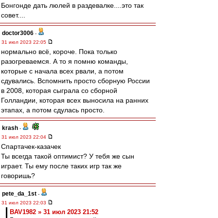
Бонгонде дать люлей в раздевалке....это так
совет....
doctor3006
-
31 июл 2023 22:05
нормально всё, короче. Пока только
разогреваемся. А то я помню команды,
которые с начала всех рвали, а потом
сдувались. Вспомнить просто сборную России
в 2008, которая сыграла со сборной
Голландии, которая всех выносила на ранних
этапах, а потом сдулась просто.
krash
-
31 июл 2023 22:04
Спартачек-казачек
Ты всегда такой оптимист? У тебя же сын
играет. Ты ему после таких игр так же
говоришь?
pete_da_1st
-
31 июл 2023 22:03
BAV1982 » 31 июл 2023 21:52