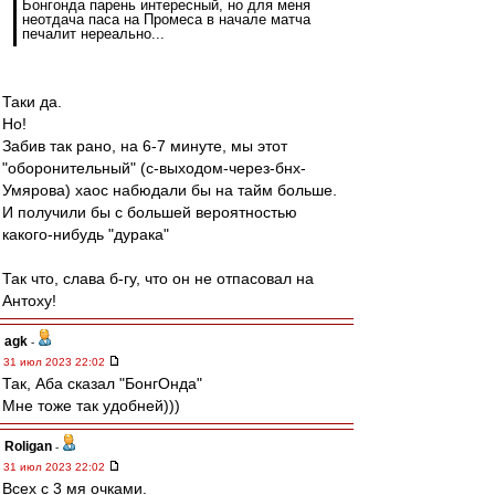
Бонгонда парень интересный, но для меня
неотдача паса на Промеса в начале матча
печалит нереально...
Таки да.
Но!
Забив так рано, на 6-7 минуте, мы этот
"оборонительный" (с-выходом-через-бнх-
Умярова) хаос набюдали бы на тайм больше.
И получили бы с большей вероятностью
какого-нибудь "дурака"
Так что, слава б-гу, что он не отпасовал на
Антоху!
agk
-
31 июл 2023 22:02
Так, Аба сказал "БонгОнда"
Мне тоже так удобней)))
Roligan
-
31 июл 2023 22:02
Всех с 3 мя очками.