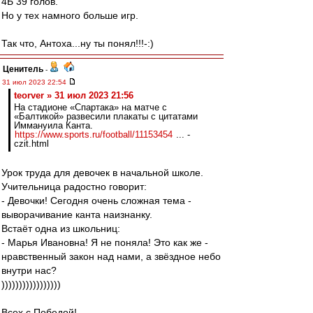
4Б 39 голов.
Но у тех намного больше игр.
Так что, Антоха...ну ты понял!!!-:)
Ценитель
-
31 июл 2023 22:54
teorver » 31 июл 2023 21:56
На стадионе «Спартака» на матче с
«Балтикой» развесили плакаты с цитатами
Иммануила Канта.
https://www.sports.ru/football/11153454
... -
czit.html
Урок труда для девочек в начальной школе.
Учительница радостно говорит:
- Девочки! Сегодня очень сложная тема -
выворачивание канта наизнанку.
Встаёт одна из школьниц:
- Марья Ивановна! Я не поняла! Это как же -
нравственный закон над нами, а звёздное небо
внутри нас?
)))))))))))))))))
Всех с Победой!