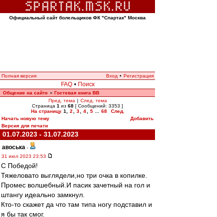
Официальный сайт болельщиков ФК "Спартак" Москва
Полная версия
Вход
•
Регистрация
FAQ
•
Поиск
Общение на сайте
Гостевая книга ВВ
»
Пред. тема
|
След. тема
Страница
1
из
68
[ Сообщений: 3353 ]
На страницу
1
,
2
,
3
,
4
,
5
...
68
След.
Начать новую тему
Добавить
Версия для печати
01.07.2023 - 31.07.2023
авоська
-
31 июл 2023 23:53
С Победой!
Тяжеловато выглядели,но три очка в копилке.
Промес волшебный.И пасик зачетный на гол и
штангу идеально замкнул.
Кто-то скажет да что там типа ногу подставил и
я бы так смог.