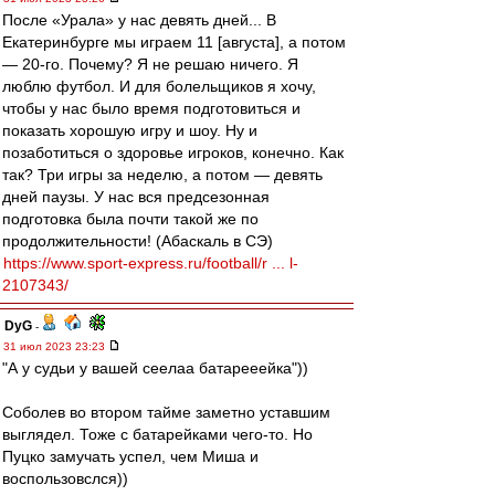
После «Урала» у нас девять дней... В
Екатеринбурге мы играем 11 [августа], а потом
— 20-го. Почему? Я не решаю ничего. Я
люблю футбол. И для болельщиков я хочу,
чтобы у нас было время подготовиться и
показать хорошую игру и шоу. Ну и
позаботиться о здоровье игроков, конечно. Как
так? Три игры за неделю, а потом — девять
дней паузы. У нас вся предсезонная
подготовка была почти такой же по
продолжительности! (Абаскаль в СЭ)
https://www.sport-express.ru/football/r ... l-
2107343/
DyG
-
31 июл 2023 23:23
"А у судьи у вашей сеелаа батарееейка"))
Соболев во втором тайме заметно уставшим
выглядел. Тоже с батарейками чего-то. Но
Пуцко замучать успел, чем Миша и
воспользовслся))