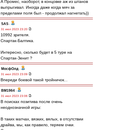
А Промес, наоборот, в концовке аж из штанов
выпрыгивал. Иногда даже когда мяч за
пределами поля был - продолжал нагнетать))
SAS
-
31 июл 2023 23:20
10992 зрителя.
Спартак-Балтика.
Интересно, сколько будет в 5 туре на
Спартак-Зенит ?
МосфОлд
-
31 июл 2023 23:09
Впереди боевой такой тройничок...
BM1964
-
31 июл 2023 23:06
В поисках позитива после очень
неоднозначной игры:
В таких матчах, вязких, вялых, в отсутствии
драйва, мы, как правило, теряем очки.