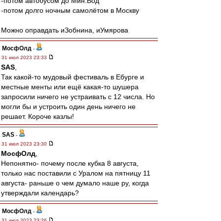
-потом автобусом до Мин.Вод
-потом долго ночным самолётом в Москву
Можно оправдать иЗобнина, иУмярова
МосфОлд
-
31 июл 2023 23:33
SAS
,
Так какой-то мудовый фестиваль в Ебурге и
местные менты или ещё какая-то шушера
запросили ничего не устраивать с 12 числа. Но
могли бы и устроить один день ничего не
решает. Короче казлы!
SAS
-
31 июл 2023 23:30
МосфОлд
,
Непонятно- почему после кубка 8 августа,
только нас поставили с Уралом на пятницу 11
августа- раньше о чем думало наше ру, когда
утверждали календарь?
МосфОлд
-
31 июл 2023 23:26