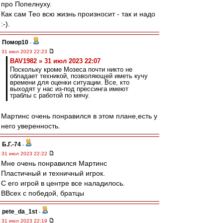
про Попелнуху.
Как сам Тео всю жизнь произносит - так и надо
:-).
Помор10
-
31 июл 2023 22:23
BAV1982 » 31 июл 2023 22:07
Поскольку кроме Мозеса почти никто не
обладает техникой, позволяющей иметь кучу
времени для оценки ситуации. Все, кто
выходят у нас из-под прессинга имеют
траблы с работой по мячу.
Мартинс очень понравился в этом плане,есть у
него уверенность.
Б.Г.-74
-
31 июл 2023 22:22
Мне очень понравился Мартинс
Пластичный и техничный игрок.
С его игрой в центре все наладилось.
ВВсех с победой, братцы
pete_da_1st
-
31 июл 2023 22:19