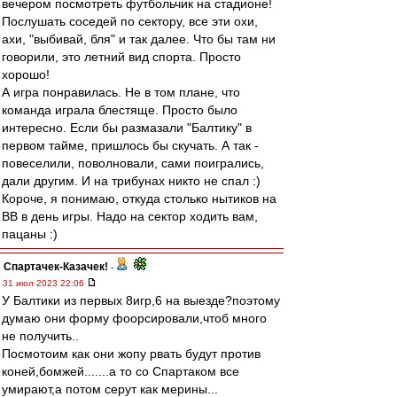
вечером посмотреть футбольчик на стадионе!
Послушать соседей по сектору, все эти охи,
ахи, "выбивай, бля" и так далее. Что бы там ни
говорили, это летний вид спорта. Просто
хорошо!
А игра понравилась. Не в том плане, что
команда играла блестяще. Просто было
интересно. Если бы размазали "Балтику" в
первом тайме, пришлось бы скучать. А так -
повеселили, поволновали, сами поигрались,
дали другим. И на трибунах никто не спал :)
Короче, я понимаю, откуда столько нытиков на
ВВ в день игры. Надо на сектор ходить вам,
пацаны :)
Спартачек-Казачек!
-
31 июл 2023 22:06
У Балтики из первых 8игр,6 на выезде?поэтому
думаю они форму фоорсировали,чтоб много
не получить..
Посмотоим как они жопу рвать будут против
коней,бомжей.......а то со Спартаком все
умирают,а потом серут как мерины...