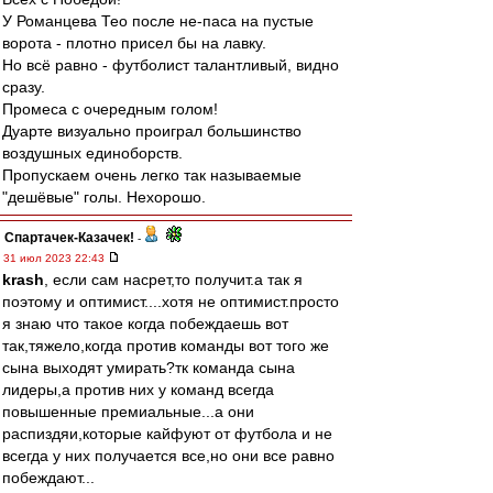
У Романцева Тео после не-паса на пустые
ворота - плотно присел бы на лавку.
Но всё равно - футболист талантливый, видно
сразу.
Промеса с очередным голом!
Дуарте визуально проиграл большинство
воздушных единоборств.
Пропускаем очень легко так называемые
"дешёвые" голы. Нехорошо.
Спартачек-Казачек!
-
31 июл 2023 22:43
krash
, если сам насрет,то получит.а так я
поэтому и оптимист....хотя не оптимист.просто
я знаю что такое когда побеждаешь вот
так,тяжело,когда против команды вот того же
сына выходят умирать?тк команда сына
лидеры,а против них у команд всегда
повышенные премиальные...а они
распиздяи,которые кайфуют от футбола и не
всегда у них получается все,но они все равно
побеждают...