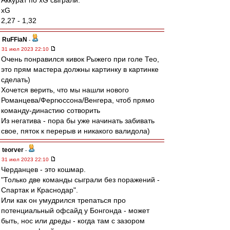
Аккурат по xG сыграли.
xG
2,27 - 1,32
RuFFiaN
-
31 июл 2023 22:10
Очень понравился кивок Рыжего при голе Тео,
это прям мастера должны картинку в картинке
сделать)
Хочется верить, что мы нашли нового
Романцева/Фергюссона/Венгера, чтоб прямо
команду-династию сотворить
Из негатива - пора бы уже начинать забивать
свое, пяток к перерыв и никакого валидола)
teorver
-
31 июл 2023 22:10
Черданцев - это кошмар.
"Только две команды сыграли без поражений -
Спартак и Краснодар".
Или как он умудрился трепаться про
потенциальный офсайд у Бонгонда - может
быть, нос или дреды - когда там с зазором