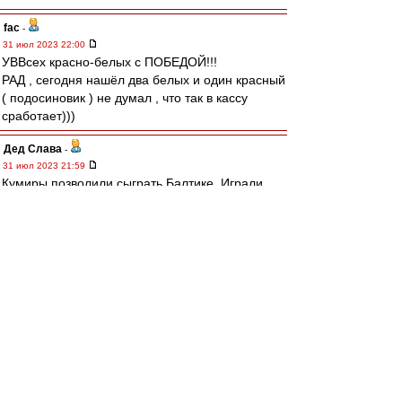
fac
-
31 июл 2023 22:00
УВВсех красно-белых с ПОБЕДОЙ!!!
РАД , сегодня нашёл два белых и один красный
( подосиновик ) не думал , что так в кассу
сработает)))
Дед Слава
-
31 июл 2023 21:59
Кумиры позволили сыграть Балтике. Играли
сами и давали играть приезжим. Что там
бубнят всякие иксперды начиная от бывших и
кончая всякими корнеуховыми полная шляпа.
Неудачники тренера рассуждают о работе
более умных коллег. У Балтики небыло никаких
автобусов. Команда играла на морально-
волевых. Часть игроков просто показывала
себя. Так обычно играют новички турниров,
повысившиеся в классе. Потом, через
несколько туров, появится усталость и
начнётся борьба за выживание.
У меня сложилось чёткое мнение, что осталась