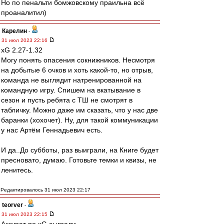
Но по пенальти бомжовскому праильна всё
проаналитил)
Карелин
-
31 июл 2023 22:16
xG 2.27-1.32
Могу понять опасения сокнижников. Несмотря
на добытые 6 очков и хоть какой-то, но отрыв,
команда не выглядит натренированной на
командную игру. Спишем на вкатывание в
сезон и пусть ребята с ТШ не смотрят в
табличку. Можно даже им сказать, что у нас две
баранки (хохочет). Ну, для такой коммуникации
у нас Артём Геннадьевич есть.
И да..До субботы, раз выиграли, на Книге будет
пресновато, думаю. Готовьте темки и квизы, не
ленитесь.
Редактировалось 31 июл 2023 22:17
teorver
-
31 июл 2023 22:15