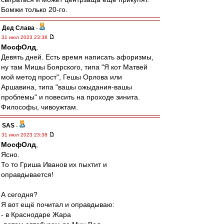
Бомжи только 20-го.
Дед Слава
-
31 июл 2023 23:38
МосфОлд
,
Девять дней. Есть время написать афоризмы,
ну там Мишы Боярского, типа "Я кот Матвей
мой метод прост", Гешы Орлова или
Аршавина, типа "вашы ожыдания-вашы
проблемы" и повесить на проходе зинита.
Философы, чивоужтам.
SAS
-
31 июл 2023 23:38
МосфОлд
,
Ясно.
То то Гриша Иванов их пыхтит и
оправдывается!
А сегодня?
Я вот ещё почитал и оправдываю:
- в Краснодаре Жара