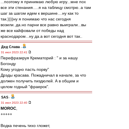
...поэтому я принимаю любую игру...мне пох
все эти стенания.....я на таблицу смотрю..а там
шаг за шагом идем к вершине....ну как то
так.))))ну я понимаю что нас сегодня
возили..да.но парни все равно выиграли...вы
же все кайфовали от победы над
краснодаром...ну да.а вот сегодня вот так..
Дед Слава
-
31 июл 2023 22:41
Перефразируя Крематорий : " и за нашу
Богонду
Кому угодно пасть порву"
Дрэды красава. Пожадничал в начале, за что
должен получить пиздюлей. А в общем и
целом годный "фраерок".
SAS
-
31 июл 2023 22:40
MOROC
,
+++++
Водка печень тихо гложет,