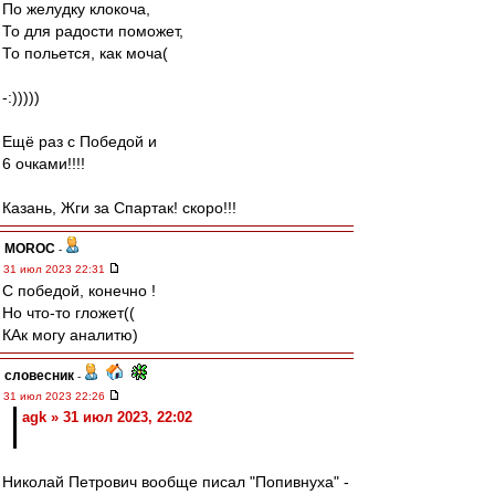
По желудку клокоча,
То для радости поможет,
То польется, как моча(
-:)))))
Ещё раз с Победой и
6 очками!!!!
Казань, Жги за Спартак! скоро!!!
MOROC
-
31 июл 2023 22:31
С победой, конечно !
Но что-то гложет((
КАк могу аналитю)
словесник
-
31 июл 2023 22:26
agk » 31 июл 2023, 22:02
Николай Петрович вообще писал "Попивнуха" -