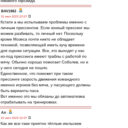
никакого офсайда.
BAV1982
-
31 июл 2023 22:07
Кстати а мы испытываем проблемы именно с
личным прессингом. Если зонеый прессинг мы
можем разбивать, то личный нет. Поскольку
кроме Мозеса почти никто не обладает
техникой, позволяющей иметь кучу времени
для оценки ситуации. Все, кто выходят у нас
из-под прессинга имеют траблы с работой по
мячу. Обычно хорошо помогает Соболев, но и
у него сегодня не пошло.
Единственное, что поможет при таком
прессинге скорость движения командного
именно игроков без мяча, у пасующего должны
быть варианты паса.
Вот именно это мы обязаны до автоматизма
отрабатывать на тренировках.
Ал
-
31 июл 2023 22:07
Как же все-таки приятно тёплым июльским