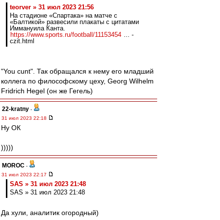
teorver » 31 июл 2023 21:56
На стадионе «Спартака» на матче с
«Балтикой» развесили плакаты с цитатами
Иммануила Канта.
https://www.sports.ru/football/11153454
... -
czit.html
"You cunt". Так обращался к нему его младший
коллега по философскому цеху, Georg Wilhelm
Fridrich Hegel (он же Гегель)
22-kratny
-
31 июл 2023 22:18
Ну ОК
)))))
MOROC
-
31 июл 2023 22:17
SAS » 31 июл 2023 21:48
SAS » 31 июл 2023 21:48
Да хули, аналитик огородный)