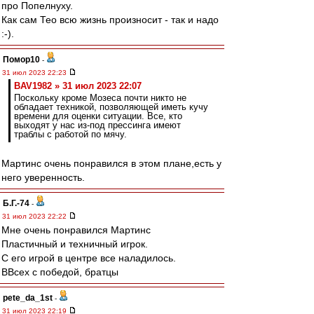
про Попелнуху.
Как сам Тео всю жизнь произносит - так и надо
:-).
Помор10
-
31 июл 2023 22:23
BAV1982 » 31 июл 2023 22:07
Поскольку кроме Мозеса почти никто не
обладает техникой, позволяющей иметь кучу
времени для оценки ситуации. Все, кто
выходят у нас из-под прессинга имеют
траблы с работой по мячу.
Мартинс очень понравился в этом плане,есть у
него уверенность.
Б.Г.-74
-
31 июл 2023 22:22
Мне очень понравился Мартинс
Пластичный и техничный игрок.
С его игрой в центре все наладилось.
ВВсех с победой, братцы
pete_da_1st
-
31 июл 2023 22:19