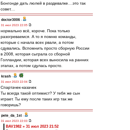
Бонгонде дать люлей в раздевалке....это так
совет....
doctor3006
-
31 июл 2023 22:05
нормально всё, короче. Пока только
разогреваемся. А то я помню команды,
которые с начала всех рвали, а потом
сдувались. Вспомнить просто сборную России
в 2008, которая сыграла со сборной
Голландии, которая всех выносила на ранних
этапах, а потом сдулась просто.
krash
-
31 июл 2023 22:04
Спартачек-казачек
Ты всегда такой оптимист? У тебя же сын
играет. Ты ему после таких игр так же
говоришь?
pete_da_1st
-
31 июл 2023 22:03
BAV1982 » 31 июл 2023 21:52