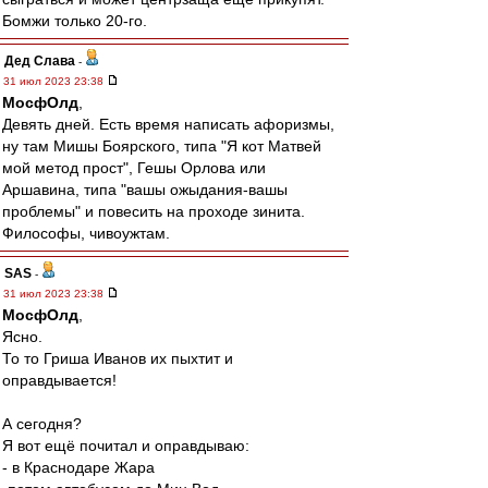
Бомжи только 20-го.
Дед Слава
-
31 июл 2023 23:38
МосфОлд
,
Девять дней. Есть время написать афоризмы,
ну там Мишы Боярского, типа "Я кот Матвей
мой метод прост", Гешы Орлова или
Аршавина, типа "вашы ожыдания-вашы
проблемы" и повесить на проходе зинита.
Философы, чивоужтам.
SAS
-
31 июл 2023 23:38
МосфОлд
,
Ясно.
То то Гриша Иванов их пыхтит и
оправдывается!
А сегодня?
Я вот ещё почитал и оправдываю:
- в Краснодаре Жара