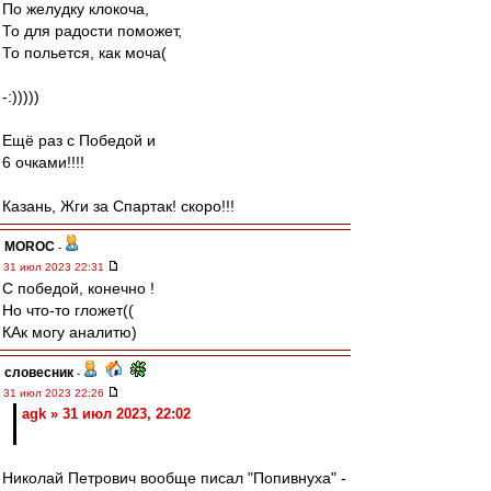
По желудку клокоча,
То для радости поможет,
То польется, как моча(
-:)))))
Ещё раз с Победой и
6 очками!!!!
Казань, Жги за Спартак! скоро!!!
MOROC
-
31 июл 2023 22:31
С победой, конечно !
Но что-то гложет((
КАк могу аналитю)
словесник
-
31 июл 2023 22:26
agk » 31 июл 2023, 22:02
Николай Петрович вообще писал "Попивнуха" -