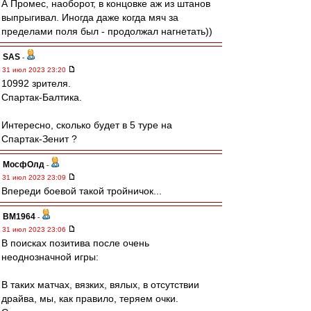
А Промес, наоборот, в концовке аж из штанов
выпрыгивал. Иногда даже когда мяч за
пределами поля был - продолжал нагнетать))
SAS
-
31 июл 2023 23:20
10992 зрителя.
Спартак-Балтика.
Интересно, сколько будет в 5 туре на
Спартак-Зенит ?
МосфОлд
-
31 июл 2023 23:09
Впереди боевой такой тройничок...
BM1964
-
31 июл 2023 23:06
В поисках позитива после очень
неоднозначной игры:
В таких матчах, вязких, вялых, в отсутствии
драйва, мы, как правило, теряем очки.