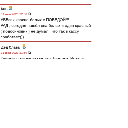
fac
-
31 июл 2023 22:00
УВВсех красно-белых с ПОБЕДОЙ!!!
РАД , сегодня нашёл два белых и один красный
( подосиновик ) не думал , что так в кассу
сработает)))
Дед Слава
-
31 июл 2023 21:59
Кумиры позволили сыграть Балтике. Играли
сами и давали играть приезжим. Что там
бубнят всякие иксперды начиная от бывших и
кончая всякими корнеуховыми полная шляпа.
Неудачники тренера рассуждают о работе
более умных коллег. У Балтики небыло никаких
автобусов. Команда играла на морально-
волевых. Часть игроков просто показывала
себя. Так обычно играют новички турниров,
повысившиеся в классе. Потом, через
несколько туров, появится усталость и
начнётся борьба за выживание.
У меня сложилось чёткое мнение, что осталась