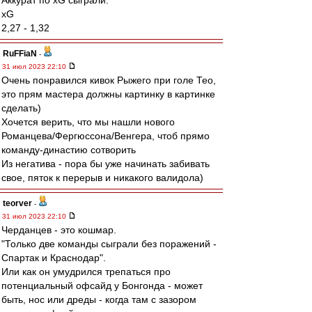
Аккурат по xG сыграли.
xG
2,27 - 1,32
RuFFiaN
-
31 июл 2023 22:10
Очень понравился кивок Рыжего при голе Тео,
это прям мастера должны картинку в картинке
сделать)
Хочется верить, что мы нашли нового
Романцева/Фергюссона/Венгера, чтоб прямо
команду-династию сотворить
Из негатива - пора бы уже начинать забивать
свое, пяток к перерыв и никакого валидола)
teorver
-
31 июл 2023 22:10
Черданцев - это кошмар.
"Только две команды сыграли без поражений -
Спартак и Краснодар".
Или как он умудрился трепаться про
потенциальный офсайд у Бонгонда - может
быть, нос или дреды - когда там с зазором