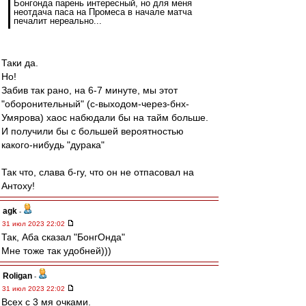
Бонгонда парень интересный, но для меня
неотдача паса на Промеса в начале матча
печалит нереально...
Таки да.
Но!
Забив так рано, на 6-7 минуте, мы этот
"оборонительный" (с-выходом-через-бнх-
Умярова) хаос набюдали бы на тайм больше.
И получили бы с большей вероятностью
какого-нибудь "дурака"
Так что, слава б-гу, что он не отпасовал на
Антоху!
agk
-
31 июл 2023 22:02
Так, Аба сказал "БонгОнда"
Мне тоже так удобней)))
Roligan
-
31 июл 2023 22:02
Всех с 3 мя очками.