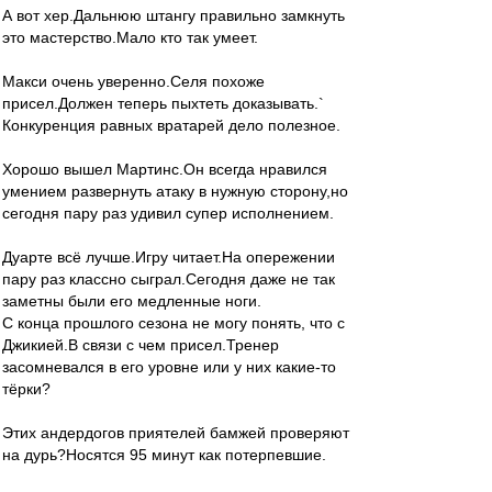
А вот хер.Дальнюю штангу правильно замкнуть
это мастерство.Мало кто так умеет.
Макси очень уверенно.Селя похоже
присел.Должен теперь пыхтеть доказывать.`
Конкуренция равных вратарей дело полезное.
Хорошо вышел Мартинс.Он всегда нравился
умением развернуть атаку в нужную сторону,но
сегодня пару раз удивил супер исполнением.
Дуарте всё лучше.Игру читает.На опережении
пару раз классно сыграл.Сегодня даже не так
заметны были его медленные ноги.
С конца прошлого сезона не могу понять, что с
Джикией.В связи с чем присел.Тренер
засомневался в его уровне или у них какие-то
тёрки?
Этих андердогов приятелей бамжей проверяют
на дурь?Носятся 95 минут как потерпевшие.