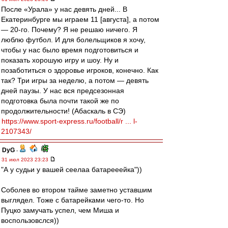
После «Урала» у нас девять дней... В
Екатеринбурге мы играем 11 [августа], а потом
— 20-го. Почему? Я не решаю ничего. Я
люблю футбол. И для болельщиков я хочу,
чтобы у нас было время подготовиться и
показать хорошую игру и шоу. Ну и
позаботиться о здоровье игроков, конечно. Как
так? Три игры за неделю, а потом — девять
дней паузы. У нас вся предсезонная
подготовка была почти такой же по
продолжительности! (Абаскаль в СЭ)
https://www.sport-express.ru/football/r ... l-
2107343/
DyG
-
31 июл 2023 23:23
"А у судьи у вашей сеелаа батарееейка"))
Соболев во втором тайме заметно уставшим
выглядел. Тоже с батарейками чего-то. Но
Пуцко замучать успел, чем Миша и
воспользовслся))