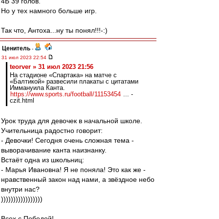
4Б 39 голов.
Но у тех намного больше игр.
Так что, Антоха...ну ты понял!!!-:)
Ценитель
-
31 июл 2023 22:54
teorver » 31 июл 2023 21:56
На стадионе «Спартака» на матче с
«Балтикой» развесили плакаты с цитатами
Иммануила Канта.
https://www.sports.ru/football/11153454
... -
czit.html
Урок труда для девочек в начальной школе.
Учительница радостно говорит:
- Девочки! Сегодня очень сложная тема -
выворачивание канта наизнанку.
Встаёт одна из школьниц:
- Марья Ивановна! Я не поняла! Это как же -
нравственный закон над нами, а звёздное небо
внутри нас?
)))))))))))))))))
Всех с Победой!