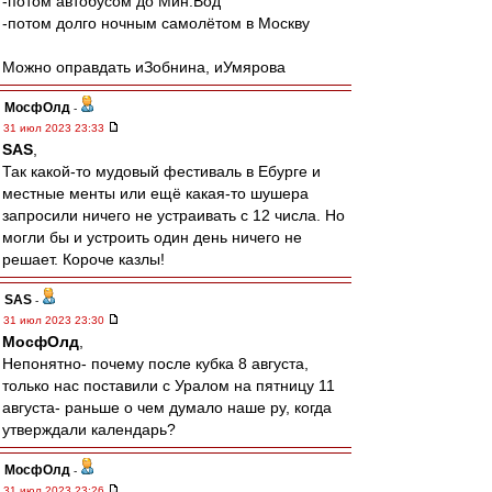
-потом автобусом до Мин.Вод
-потом долго ночным самолётом в Москву
Можно оправдать иЗобнина, иУмярова
МосфОлд
-
31 июл 2023 23:33
SAS
,
Так какой-то мудовый фестиваль в Ебурге и
местные менты или ещё какая-то шушера
запросили ничего не устраивать с 12 числа. Но
могли бы и устроить один день ничего не
решает. Короче казлы!
SAS
-
31 июл 2023 23:30
МосфОлд
,
Непонятно- почему после кубка 8 августа,
только нас поставили с Уралом на пятницу 11
августа- раньше о чем думало наше ру, когда
утверждали календарь?
МосфОлд
-
31 июл 2023 23:26