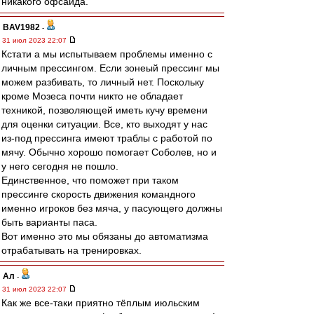
никакого офсайда.
BAV1982
-
31 июл 2023 22:07
Кстати а мы испытываем проблемы именно с
личным прессингом. Если зонеый прессинг мы
можем разбивать, то личный нет. Поскольку
кроме Мозеса почти никто не обладает
техникой, позволяющей иметь кучу времени
для оценки ситуации. Все, кто выходят у нас
из-под прессинга имеют траблы с работой по
мячу. Обычно хорошо помогает Соболев, но и
у него сегодня не пошло.
Единственное, что поможет при таком
прессинге скорость движения командного
именно игроков без мяча, у пасующего должны
быть варианты паса.
Вот именно это мы обязаны до автоматизма
отрабатывать на тренировках.
Ал
-
31 июл 2023 22:07
Как же все-таки приятно тёплым июльским