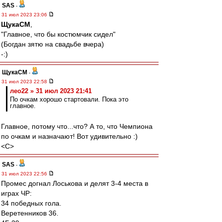
SAS
-
31 июл 2023 23:06
ЩукаСМ
,
"Главное, что бы костюмчик сидел"
(Богдан зятю на свадьбе вчера)
-:)
ЩукаСМ
-
31 июл 2023 22:58
лео22 » 31 июл 2023 21:41
По очкам хорошо стартовали. Пока это
главное.
Главное, потому что...что? А то, что Чемпиона
по очкам и назначают! Вот удивительно :)
<C>
SAS
-
31 июл 2023 22:56
Промес догнал Лоськова и делят 3-4 места в
играх ЧР:
34 победных гола.
Веретенников 36.