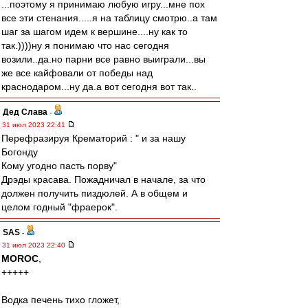
...поэтому я принимаю любую игру...мне пох
все эти стенания.....я на таблицу смотрю..а там
шаг за шагом идем к вершине....ну как то
так.))))ну я понимаю что нас сегодня
возили..да.но парни все равно выиграли...вы
же все кайфовали от победы над
краснодаром...ну да.а вот сегодня вот так..
Дед Слава
-
31 июл 2023 22:41
Перефразируя Крематорий : " и за нашу
Богонду
Кому угодно пасть порву"
Дрэды красава. Пожадничал в начале, за что
должен получить пиздюлей. А в общем и
целом годный "фраерок".
SAS
-
31 июл 2023 22:40
MOROC
,
+++++
Водка печень тихо гложет,