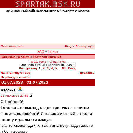
Официальный сайт болельщиков ФК "Спартак" Москва
Полная версия
Вход
•
Регистрация
FAQ
•
Поиск
Общение на сайте
Гостевая книга ВВ
»
Пред. тема
|
След. тема
Страница
1
из
68
[ Сообщений: 3353 ]
На страницу
1
,
2
,
3
,
4
,
5
...
68
След.
Начать новую тему
Добавить
Версия для печати
01.07.2023 - 31.07.2023
авоська
-
31 июл 2023 23:53
С Победой!
Тяжеловато выглядели,но три очка в копилке.
Промес волшебный.И пасик зачетный на гол и
штангу идеально замкнул.
Кто-то скажет да что там типа ногу подставил и
я бы так смог.