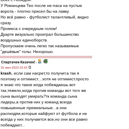
У Романцева Тео после не-паса на пустые
ворота - плотно присел бы на лавку.
Но всё равно - футболист талантливый, видно
сразу.
Промеса с очередным голом!
Дуарте визуально проиграл большинство
воздушных единоборств.
Пропускаем очень легко так называемые
"дешёвые" голы. Нехорошо.
Спартачек-Казачек!
-
31 июл 2023 22:43
krash
, если сам насрет,то получит.а так я
поэтому и оптимист....хотя не оптимист.просто
я знаю что такое когда побеждаешь вот
так,тяжело,когда против команды вот того же
сына выходят умирать?тк команда сына
лидеры,а против них у команд всегда
повышенные премиальные...а они
распиздяи,которые кайфуют от футбола и не
всегда у них получается все,но они все равно
побеждают...