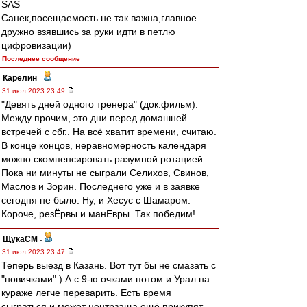
SAS
Санек,посещаемость не так важна,главное
дружно взявшись за руки идти в петлю
цифровизации)
Последнее сообщение
Карелин
-
31 июл 2023 23:49
"Девять дней одного тренера" (док.фильм).
Между прочим, это дни перед домашней
встречей с сбг.. На всё хватит времени, считаю.
В конце концов, неравномерность календаря
можно скомпенсировать разумной ротацией.
Пока ни минуты не сыграли Селихов, Свинов,
Маслов и Зорин. Последнего уже и в заявке
сегодня не было. Ну, и Хесус с Шамаром.
Короче, резЁрвы и манЕвры. Так победим!
ЩукаСМ
-
31 июл 2023 23:47
Теперь выезд в Казань. Вот тут бы не смазать с
"новичками" ) А с 9-ю очками потом и Урал на
кураже легче переварить. Есть время
сыграться и может центрзаща ещё прикупят.