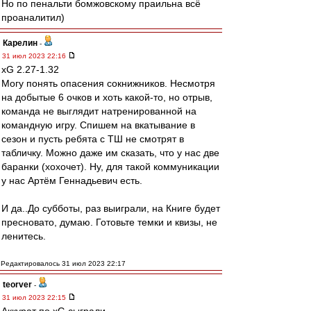
Но по пенальти бомжовскому праильна всё
проаналитил)
Карелин
-
31 июл 2023 22:16
xG 2.27-1.32
Могу понять опасения сокнижников. Несмотря
на добытые 6 очков и хоть какой-то, но отрыв,
команда не выглядит натренированной на
командную игру. Спишем на вкатывание в
сезон и пусть ребята с ТШ не смотрят в
табличку. Можно даже им сказать, что у нас две
баранки (хохочет). Ну, для такой коммуникации
у нас Артём Геннадьевич есть.
И да..До субботы, раз выиграли, на Книге будет
пресновато, думаю. Готовьте темки и квизы, не
ленитесь.
Редактировалось 31 июл 2023 22:17
teorver
-
31 июл 2023 22:15