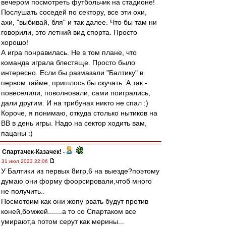
вечером посмотреть футбольчик на стадионе!
Послушать соседей по сектору, все эти охи,
ахи, "выбивай, бля" и так далее. Что бы там ни
говорили, это летний вид спорта. Просто
хорошо!
А игра понравилась. Не в том плане, что
команда играла блестяще. Просто было
интересно. Если бы размазали "Балтику" в
первом тайме, пришлось бы скучать. А так -
повеселили, поволновали, сами поигрались,
дали другим. И на трибунах никто не спал :)
Короче, я понимаю, откуда столько нытиков на
ВВ в день игры. Надо на сектор ходить вам,
пацаны :)
Спартачек-Казачек!
-
31 июл 2023 22:06
У Балтики из первых 8игр,6 на выезде?поэтому
думаю они форму фоорсировали,чтоб много
не получить..
Посмотоим как они жопу рвать будут против
коней,бомжей.......а то со Спартаком все
умирают,а потом серут как мерины...