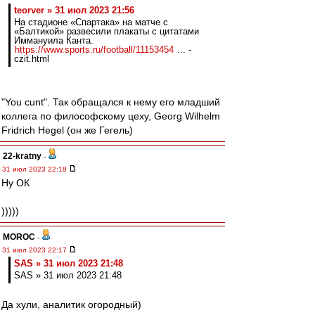
teorver » 31 июл 2023 21:56
На стадионе «Спартака» на матче с
«Балтикой» развесили плакаты с цитатами
Иммануила Канта.
https://www.sports.ru/football/11153454
... -
czit.html
"You cunt". Так обращался к нему его младший
коллега по философскому цеху, Georg Wilhelm
Fridrich Hegel (он же Гегель)
22-kratny
-
31 июл 2023 22:18
Ну ОК
)))))
MOROC
-
31 июл 2023 22:17
SAS » 31 июл 2023 21:48
SAS » 31 июл 2023 21:48
Да хули, аналитик огородный)