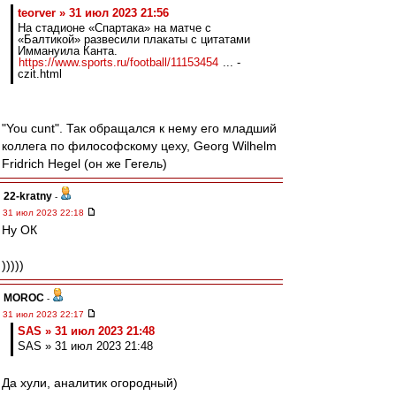
teorver » 31 июл 2023 21:56
На стадионе «Спартака» на матче с
«Балтикой» развесили плакаты с цитатами
Иммануила Канта.
https://www.sports.ru/football/11153454
... -
czit.html
"You cunt". Так обращался к нему его младший
коллега по философскому цеху, Georg Wilhelm
Fridrich Hegel (он же Гегель)
22-kratny
-
31 июл 2023 22:18
Ну ОК
)))))
MOROC
-
31 июл 2023 22:17
SAS » 31 июл 2023 21:48
SAS » 31 июл 2023 21:48
Да хули, аналитик огородный)