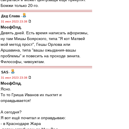
Бомжи только 20-го.
Дед Слава
-
31 июл 2023 23:38
МосфОлд
,
Девять дней. Есть время написать афоризмы,
ну там Мишы Боярского, типа "Я кот Матвей
мой метод прост", Гешы Орлова или
Аршавина, типа "вашы ожыдания-вашы
проблемы" и повесить на проходе зинита.
Философы, чивоужтам.
SAS
-
31 июл 2023 23:38
МосфОлд
,
Ясно.
То то Гриша Иванов их пыхтит и
оправдывается!
А сегодня?
Я вот ещё почитал и оправдываю:
- в Краснодаре Жара