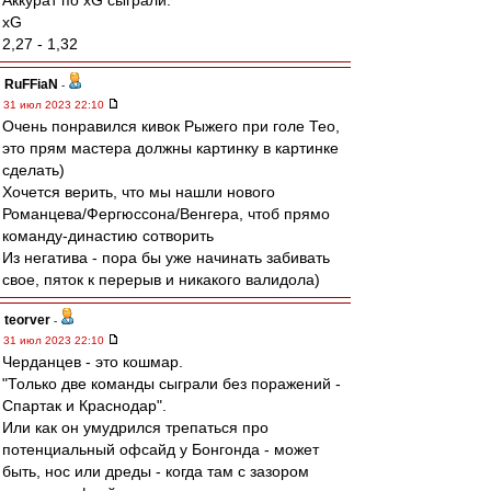
Аккурат по xG сыграли.
xG
2,27 - 1,32
RuFFiaN
-
31 июл 2023 22:10
Очень понравился кивок Рыжего при голе Тео,
это прям мастера должны картинку в картинке
сделать)
Хочется верить, что мы нашли нового
Романцева/Фергюссона/Венгера, чтоб прямо
команду-династию сотворить
Из негатива - пора бы уже начинать забивать
свое, пяток к перерыв и никакого валидола)
teorver
-
31 июл 2023 22:10
Черданцев - это кошмар.
"Только две команды сыграли без поражений -
Спартак и Краснодар".
Или как он умудрился трепаться про
потенциальный офсайд у Бонгонда - может
быть, нос или дреды - когда там с зазором