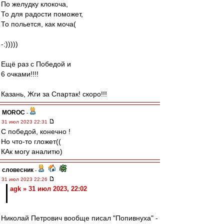
По желудку клокоча,
То для радости поможет,
То польется, как моча(
-:)))))
Ещё раз с Победой и
6 очками!!!!
Казань, Жги за Спартак! скоро!!!
MOROC
-
31 июл 2023 22:31
С победой, конечно !
Но что-то гложет((
КАк могу аналитю)
словесник
-
31 июл 2023 22:26
agk » 31 июл 2023, 22:02
Николай Петрович вообще писал "Попивнуха" -