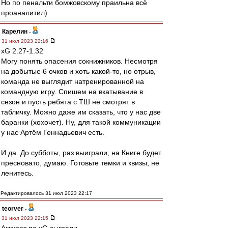
Но по пенальти бомжовскому праильна всё
проаналитил)
Карелин
-
31 июл 2023 22:16
xG 2.27-1.32
Могу понять опасения сокнижников. Несмотря
на добытые 6 очков и хоть какой-то, но отрыв,
команда не выглядит натренированной на
командную игру. Спишем на вкатывание в
сезон и пусть ребята с ТШ не смотрят в
табличку. Можно даже им сказать, что у нас две
баранки (хохочет). Ну, для такой коммуникации
у нас Артём Геннадьевич есть.
И да..До субботы, раз выиграли, на Книге будет
пресновато, думаю. Готовьте темки и квизы, не
ленитесь.
Редактировалось 31 июл 2023 22:17
teorver
-
31 июл 2023 22:15