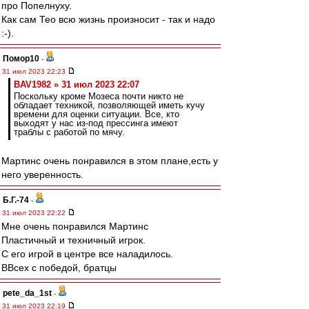
про Попелнуху.
Как сам Тео всю жизнь произносит - так и надо
:-).
Помор10
-
31 июл 2023 22:23
BAV1982 » 31 июл 2023 22:07
Поскольку кроме Мозеса почти никто не
обладает техникой, позволяющей иметь кучу
времени для оценки ситуации. Все, кто
выходят у нас из-под прессинга имеют
траблы с работой по мячу.
Мартинс очень понравился в этом плане,есть у
него уверенность.
Б.Г.-74
-
31 июл 2023 22:22
Мне очень понравился Мартинс
Пластичный и техничный игрок.
С его игрой в центре все наладилось.
ВВсех с победой, братцы
pete_da_1st
-
31 июл 2023 22:19