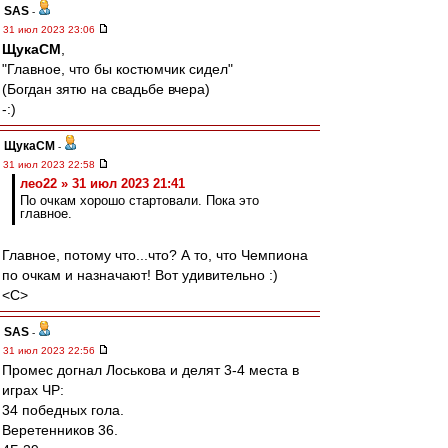
SAS
-
31 июл 2023 23:06
ЩукаСМ
,
"Главное, что бы костюмчик сидел"
(Богдан зятю на свадьбе вчера)
-:)
ЩукаСМ
-
31 июл 2023 22:58
лео22 » 31 июл 2023 21:41
По очкам хорошо стартовали. Пока это
главное.
Главное, потому что...что? А то, что Чемпиона
по очкам и назначают! Вот удивительно :)
<C>
SAS
-
31 июл 2023 22:56
Промес догнал Лоськова и делят 3-4 места в
играх ЧР:
34 победных гола.
Веретенников 36.