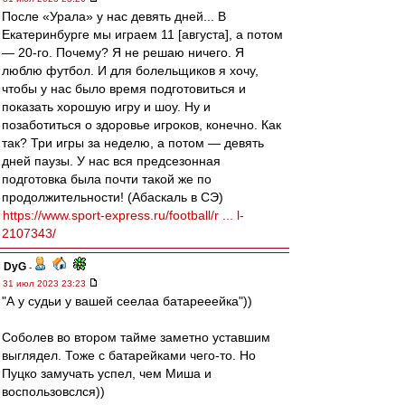
После «Урала» у нас девять дней... В
Екатеринбурге мы играем 11 [августа], а потом
— 20-го. Почему? Я не решаю ничего. Я
люблю футбол. И для болельщиков я хочу,
чтобы у нас было время подготовиться и
показать хорошую игру и шоу. Ну и
позаботиться о здоровье игроков, конечно. Как
так? Три игры за неделю, а потом — девять
дней паузы. У нас вся предсезонная
подготовка была почти такой же по
продолжительности! (Абаскаль в СЭ)
https://www.sport-express.ru/football/r ... l-
2107343/
DyG
-
31 июл 2023 23:23
"А у судьи у вашей сеелаа батарееейка"))
Соболев во втором тайме заметно уставшим
выглядел. Тоже с батарейками чего-то. Но
Пуцко замучать успел, чем Миша и
воспользовслся))