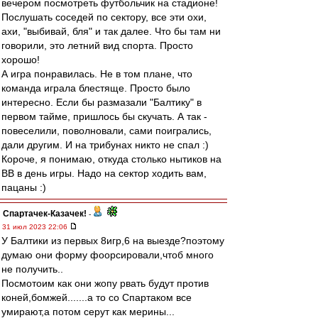
вечером посмотреть футбольчик на стадионе!
Послушать соседей по сектору, все эти охи,
ахи, "выбивай, бля" и так далее. Что бы там ни
говорили, это летний вид спорта. Просто
хорошо!
А игра понравилась. Не в том плане, что
команда играла блестяще. Просто было
интересно. Если бы размазали "Балтику" в
первом тайме, пришлось бы скучать. А так -
повеселили, поволновали, сами поигрались,
дали другим. И на трибунах никто не спал :)
Короче, я понимаю, откуда столько нытиков на
ВВ в день игры. Надо на сектор ходить вам,
пацаны :)
Спартачек-Казачек!
-
31 июл 2023 22:06
У Балтики из первых 8игр,6 на выезде?поэтому
думаю они форму фоорсировали,чтоб много
не получить..
Посмотоим как они жопу рвать будут против
коней,бомжей.......а то со Спартаком все
умирают,а потом серут как мерины...