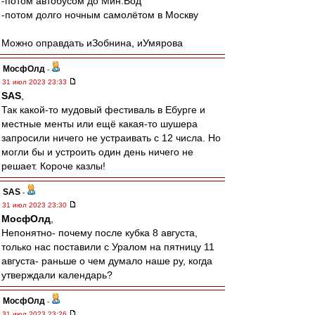
-потом автобусом до Мин.Вод
-потом долго ночным самолётом в Москву
Можно оправдать иЗобнина, иУмярова
МосфОлд
-
31 июл 2023 23:33
SAS
,
Так какой-то мудовый фестиваль в Ебурге и
местные менты или ещё какая-то шушера
запросили ничего не устраивать с 12 числа. Но
могли бы и устроить один день ничего не
решает. Короче казлы!
SAS
-
31 июл 2023 23:30
МосфОлд
,
Непонятно- почему после кубка 8 августа,
только нас поставили с Уралом на пятницу 11
августа- раньше о чем думало наше ру, когда
утверждали календарь?
МосфОлд
-
31 июл 2023 23:26