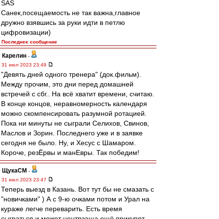
SAS
Санек,посещаемость не так важна,главное
дружно взявшись за руки идти в петлю
цифровизации)
Последнее сообщение
Карелин
-
31 июл 2023 23:49
"Девять дней одного тренера" (док.фильм).
Между прочим, это дни перед домашней
встречей с сбг.. На всё хватит времени, считаю.
В конце концов, неравномерность календаря
можно скомпенсировать разумной ротацией.
Пока ни минуты не сыграли Селихов, Свинов,
Маслов и Зорин. Последнего уже и в заявке
сегодня не было. Ну, и Хесус с Шамаром.
Короче, резЁрвы и манЕвры. Так победим!
ЩукаСМ
-
31 июл 2023 23:47
Теперь выезд в Казань. Вот тут бы не смазать с
"новичками" ) А с 9-ю очками потом и Урал на
кураже легче переварить. Есть время
сыграться и может центрзаща ещё прикупят.