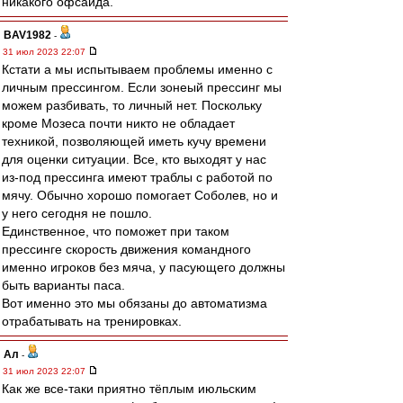
никакого офсайда.
BAV1982
-
31 июл 2023 22:07
Кстати а мы испытываем проблемы именно с
личным прессингом. Если зонеый прессинг мы
можем разбивать, то личный нет. Поскольку
кроме Мозеса почти никто не обладает
техникой, позволяющей иметь кучу времени
для оценки ситуации. Все, кто выходят у нас
из-под прессинга имеют траблы с работой по
мячу. Обычно хорошо помогает Соболев, но и
у него сегодня не пошло.
Единственное, что поможет при таком
прессинге скорость движения командного
именно игроков без мяча, у пасующего должны
быть варианты паса.
Вот именно это мы обязаны до автоматизма
отрабатывать на тренировках.
Ал
-
31 июл 2023 22:07
Как же все-таки приятно тёплым июльским