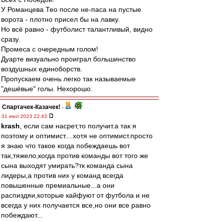
У Романцева Тео после не-паса на пустые
ворота - плотно присел бы на лавку.
Но всё равно - футболист талантливый, видно
сразу.
Промеса с очередным голом!
Дуарте визуально проиграл большинство
воздушных единоборств.
Пропускаем очень легко так называемые
"дешёвые" голы. Нехорошо.
Спартачек-Казачек!
-
31 июл 2023 22:43
krash
, если сам насрет,то получит.а так я
поэтому и оптимист....хотя не оптимист.просто
я знаю что такое когда побеждаешь вот
так,тяжело,когда против команды вот того же
сына выходят умирать?тк команда сына
лидеры,а против них у команд всегда
повышенные премиальные...а они
распиздяи,которые кайфуют от футбола и не
всегда у них получается все,но они все равно
побеждают...