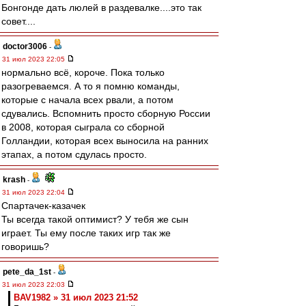
Бонгонде дать люлей в раздевалке....это так
совет....
doctor3006
-
31 июл 2023 22:05
нормально всё, короче. Пока только
разогреваемся. А то я помню команды,
которые с начала всех рвали, а потом
сдувались. Вспомнить просто сборную России
в 2008, которая сыграла со сборной
Голландии, которая всех выносила на ранних
этапах, а потом сдулась просто.
krash
-
31 июл 2023 22:04
Спартачек-казачек
Ты всегда такой оптимист? У тебя же сын
играет. Ты ему после таких игр так же
говоришь?
pete_da_1st
-
31 июл 2023 22:03
BAV1982 » 31 июл 2023 21:52