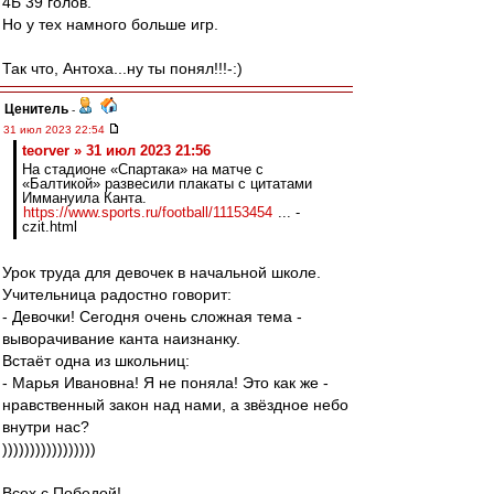
4Б 39 голов.
Но у тех намного больше игр.
Так что, Антоха...ну ты понял!!!-:)
Ценитель
-
31 июл 2023 22:54
teorver » 31 июл 2023 21:56
На стадионе «Спартака» на матче с
«Балтикой» развесили плакаты с цитатами
Иммануила Канта.
https://www.sports.ru/football/11153454
... -
czit.html
Урок труда для девочек в начальной школе.
Учительница радостно говорит:
- Девочки! Сегодня очень сложная тема -
выворачивание канта наизнанку.
Встаёт одна из школьниц:
- Марья Ивановна! Я не поняла! Это как же -
нравственный закон над нами, а звёздное небо
внутри нас?
)))))))))))))))))
Всех с Победой!