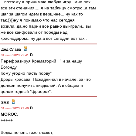
...поэтому я принимаю любую игру...мне пох
все эти стенания.....я на таблицу смотрю..а там
шаг за шагом идем к вершине....ну как то
так.))))ну я понимаю что нас сегодня
возили..да.но парни все равно выиграли...вы
же все кайфовали от победы над
краснодаром...ну да.а вот сегодня вот так..
Дед Слава
-
31 июл 2023 22:41
Перефразируя Крематорий : " и за нашу
Богонду
Кому угодно пасть порву"
Дрэды красава. Пожадничал в начале, за что
должен получить пиздюлей. А в общем и
целом годный "фраерок".
SAS
-
31 июл 2023 22:40
MOROC
,
+++++
Водка печень тихо гложет,