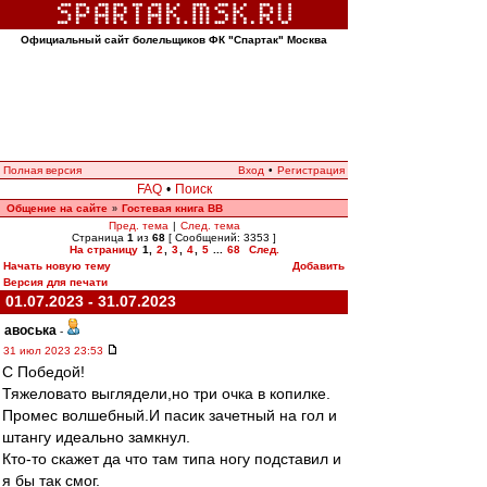
Официальный сайт болельщиков ФК "Спартак" Москва
Полная версия
Вход
•
Регистрация
FAQ
•
Поиск
Общение на сайте
Гостевая книга ВВ
»
Пред. тема
|
След. тема
Страница
1
из
68
[ Сообщений: 3353 ]
На страницу
1
,
2
,
3
,
4
,
5
...
68
След.
Начать новую тему
Добавить
Версия для печати
01.07.2023 - 31.07.2023
авоська
-
31 июл 2023 23:53
С Победой!
Тяжеловато выглядели,но три очка в копилке.
Промес волшебный.И пасик зачетный на гол и
штангу идеально замкнул.
Кто-то скажет да что там типа ногу подставил и
я бы так смог.