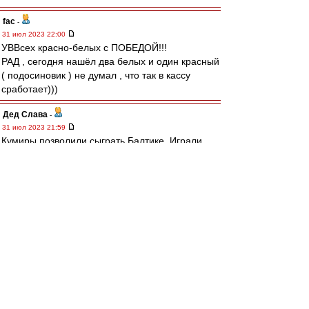
fac
-
31 июл 2023 22:00
УВВсех красно-белых с ПОБЕДОЙ!!!
РАД , сегодня нашёл два белых и один красный
( подосиновик ) не думал , что так в кассу
сработает)))
Дед Слава
-
31 июл 2023 21:59
Кумиры позволили сыграть Балтике. Играли
сами и давали играть приезжим. Что там
бубнят всякие иксперды начиная от бывших и
кончая всякими корнеуховыми полная шляпа.
Неудачники тренера рассуждают о работе
более умных коллег. У Балтики небыло никаких
автобусов. Команда играла на морально-
волевых. Часть игроков просто показывала
себя. Так обычно играют новички турниров,
повысившиеся в классе. Потом, через
несколько туров, появится усталость и
начнётся борьба за выживание.
У меня сложилось чёткое мнение, что осталась