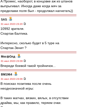
А Промес, наоборот, в концовке аж из штанов
выпрыгивал. Иногда даже когда мяч за
пределами поля был - продолжал нагнетать))
SAS
-
31 июл 2023 23:20
10992 зрителя.
Спартак-Балтика.
Интересно, сколько будет в 5 туре на
Спартак-Зенит ?
МосфОлд
-
31 июл 2023 23:09
Впереди боевой такой тройничок...
BM1964
-
31 июл 2023 23:06
В поисках позитива после очень
неоднозначной игры:
В таких матчах, вязких, вялых, в отсутствии
драйва, мы, как правило, теряем очки.