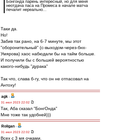
Бонгонда парень интересный, но для меня
неотдача паса на Промеса в начале матча
печалит нереально...
Таки да.
Но!
Забив так рано, на 6-7 минуте, мы этот
"оборонительный" (с-выходом-через-бнх-
Умярова) хаос набюдали бы на тайм больше.
И получили бы с большей вероятностью
какого-нибудь "дурака"
Так что, слава б-гу, что он не отпасовал на
Антоху!
agk
-
31 июл 2023 22:02
Так, Аба сказал "БонгОнда"
Мне тоже так удобней)))
Roligan
-
31 июл 2023 22:02
Всех с 3 мя очками.