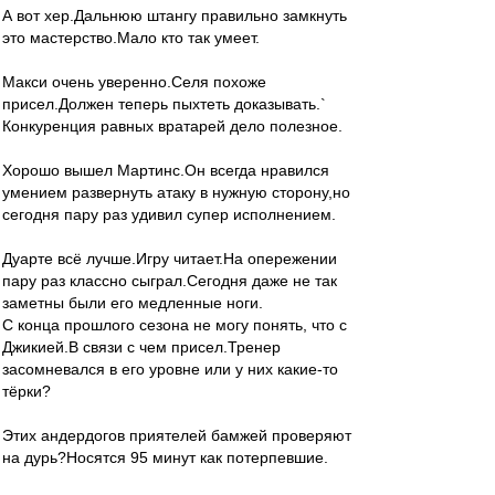
А вот хер.Дальнюю штангу правильно замкнуть
это мастерство.Мало кто так умеет.
Макси очень уверенно.Селя похоже
присел.Должен теперь пыхтеть доказывать.`
Конкуренция равных вратарей дело полезное.
Хорошо вышел Мартинс.Он всегда нравился
умением развернуть атаку в нужную сторону,но
сегодня пару раз удивил супер исполнением.
Дуарте всё лучше.Игру читает.На опережении
пару раз классно сыграл.Сегодня даже не так
заметны были его медленные ноги.
С конца прошлого сезона не могу понять, что с
Джикией.В связи с чем присел.Тренер
засомневался в его уровне или у них какие-то
тёрки?
Этих андердогов приятелей бамжей проверяют
на дурь?Носятся 95 минут как потерпевшие.