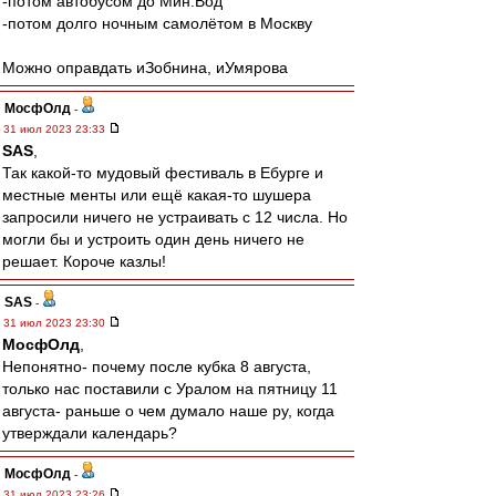
-потом автобусом до Мин.Вод
-потом долго ночным самолётом в Москву
Можно оправдать иЗобнина, иУмярова
МосфОлд
-
31 июл 2023 23:33
SAS
,
Так какой-то мудовый фестиваль в Ебурге и
местные менты или ещё какая-то шушера
запросили ничего не устраивать с 12 числа. Но
могли бы и устроить один день ничего не
решает. Короче казлы!
SAS
-
31 июл 2023 23:30
МосфОлд
,
Непонятно- почему после кубка 8 августа,
только нас поставили с Уралом на пятницу 11
августа- раньше о чем думало наше ру, когда
утверждали календарь?
МосфОлд
-
31 июл 2023 23:26