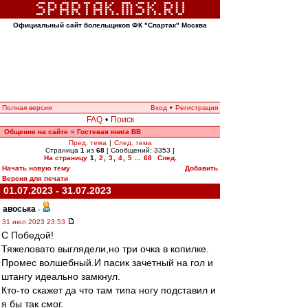
Официальный сайт болельщиков ФК "Спартак" Москва
Полная версия
Вход
•
Регистрация
FAQ
•
Поиск
Общение на сайте
Гостевая книга ВВ
»
Пред. тема
|
След. тема
Страница
1
из
68
[ Сообщений: 3353 ]
На страницу
1
,
2
,
3
,
4
,
5
...
68
След.
Начать новую тему
Добавить
Версия для печати
01.07.2023 - 31.07.2023
авоська
-
31 июл 2023 23:53
С Победой!
Тяжеловато выглядели,но три очка в копилке.
Промес волшебный.И пасик зачетный на гол и
штангу идеально замкнул.
Кто-то скажет да что там типа ногу подставил и
я бы так смог.