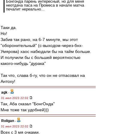
Бонгонда парень интересный, но для меня
неотдача паса на Промеса в начале матча
печалит нереально...
Таки да.
Но!
Забив так рано, на 6-7 минуте, мы этот
"оборонительный" (с-выходом-через-бнх-
Умярова) хаос набюдали бы на тайм больше.
И получили бы с большей вероятностью
какого-нибудь "дурака"
Так что, слава б-гу, что он не отпасовал на
Антоху!
agk
-
31 июл 2023 22:02
Так, Аба сказал "БонгОнда"
Мне тоже так удобней)))
Roligan
-
31 июл 2023 22:02
Всех с 3 мя очками.