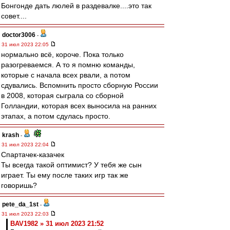
Бонгонде дать люлей в раздевалке....это так
совет....
doctor3006
-
31 июл 2023 22:05
нормально всё, короче. Пока только
разогреваемся. А то я помню команды,
которые с начала всех рвали, а потом
сдувались. Вспомнить просто сборную России
в 2008, которая сыграла со сборной
Голландии, которая всех выносила на ранних
этапах, а потом сдулась просто.
krash
-
31 июл 2023 22:04
Спартачек-казачек
Ты всегда такой оптимист? У тебя же сын
играет. Ты ему после таких игр так же
говоришь?
pete_da_1st
-
31 июл 2023 22:03
BAV1982 » 31 июл 2023 21:52