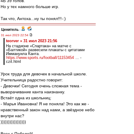
4Б 39 голов.
Но у тех намного больше игр.
Так что, Антоха...ну ты понял!!!-:)
Ценитель
-
31 июл 2023 22:54
teorver » 31 июл 2023 21:56
На стадионе «Спартака» на матче с
«Балтикой» развесили плакаты с цитатами
Иммануила Канта.
https://www.sports.ru/football/11153454
... -
czit.html
Урок труда для девочек в начальной школе.
Учительница радостно говорит:
- Девочки! Сегодня очень сложная тема -
выворачивание канта наизнанку.
Встаёт одна из школьниц:
- Марья Ивановна! Я не поняла! Это как же -
нравственный закон над нами, а звёздное небо
внутри нас?
)))))))))))))))))
Всех с Победой!