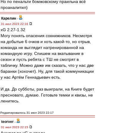
Но по пенальти бомжовскому праильна всё
проаналитил)
Карелин
-
31 июл 2023 22:16
xG 2.27-1.32
Могу понять опасения сокнижников. Несмотря
на добытые 6 очков и хоть какой-то, но отрыв,
команда не выглядит натренированной на
командную игру. Спишем на вкатывание в
сезон и пусть ребята с ТШ не смотрят в
табличку. Можно даже им сказать, что у нас две
баранки (хохочет). Ну, для такой коммуникации
у нас Артём Геннадьевич есть.
И да..До субботы, раз выиграли, на Книге будет
пресновато, думаю. Готовьте темки и квизы, не
ленитесь.
Редактировалось 31 июл 2023 22:17
teorver
-
31 июл 2023 22:15