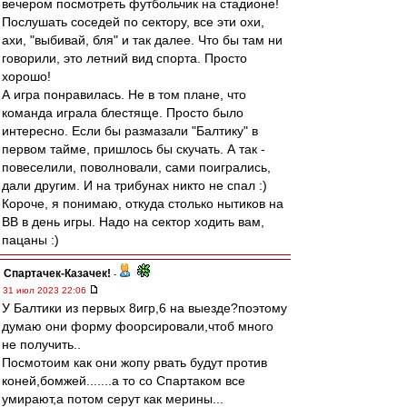
вечером посмотреть футбольчик на стадионе!
Послушать соседей по сектору, все эти охи,
ахи, "выбивай, бля" и так далее. Что бы там ни
говорили, это летний вид спорта. Просто
хорошо!
А игра понравилась. Не в том плане, что
команда играла блестяще. Просто было
интересно. Если бы размазали "Балтику" в
первом тайме, пришлось бы скучать. А так -
повеселили, поволновали, сами поигрались,
дали другим. И на трибунах никто не спал :)
Короче, я понимаю, откуда столько нытиков на
ВВ в день игры. Надо на сектор ходить вам,
пацаны :)
Спартачек-Казачек!
-
31 июл 2023 22:06
У Балтики из первых 8игр,6 на выезде?поэтому
думаю они форму фоорсировали,чтоб много
не получить..
Посмотоим как они жопу рвать будут против
коней,бомжей.......а то со Спартаком все
умирают,а потом серут как мерины...