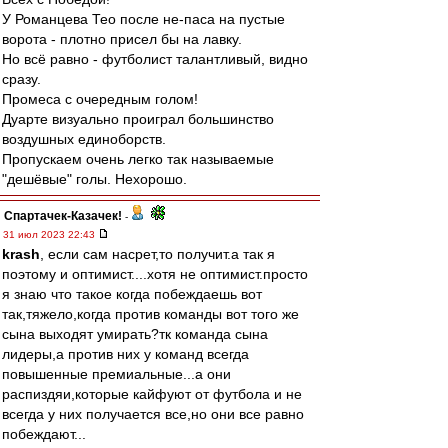
У Романцева Тео после не-паса на пустые
ворота - плотно присел бы на лавку.
Но всё равно - футболист талантливый, видно
сразу.
Промеса с очередным голом!
Дуарте визуально проиграл большинство
воздушных единоборств.
Пропускаем очень легко так называемые
"дешёвые" голы. Нехорошо.
Спартачек-Казачек!
-
31 июл 2023 22:43
krash
, если сам насрет,то получит.а так я
поэтому и оптимист....хотя не оптимист.просто
я знаю что такое когда побеждаешь вот
так,тяжело,когда против команды вот того же
сына выходят умирать?тк команда сына
лидеры,а против них у команд всегда
повышенные премиальные...а они
распиздяи,которые кайфуют от футбола и не
всегда у них получается все,но они все равно
побеждают...