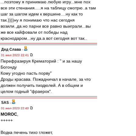
...поэтому я принимаю любую игру...мне пох
все эти стенания.....я на таблицу смотрю..а там
шаг за шагом идем к вершине....ну как то
так.))))ну я понимаю что нас сегодня
возили..да.но парни все равно выиграли...вы
же все кайфовали от победы над
краснодаром...ну да.а вот сегодня вот так..
Дед Слава
-
31 июл 2023 22:41
Перефразируя Крематорий : " и за нашу
Богонду
Кому угодно пасть порву"
Дрэды красава. Пожадничал в начале, за что
должен получить пиздюлей. А в общем и
целом годный "фраерок".
SAS
-
31 июл 2023 22:40
MOROC
,
+++++
Водка печень тихо гложет,