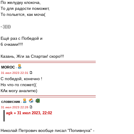
По желудку клокоча,
То для радости поможет,
То польется, как моча(
-:)))))
Ещё раз с Победой и
6 очками!!!!
Казань, Жги за Спартак! скоро!!!
MOROC
-
31 июл 2023 22:31
С победой, конечно !
Но что-то гложет((
КАк могу аналитю)
словесник
-
31 июл 2023 22:26
agk » 31 июл 2023, 22:02
Николай Петрович вообще писал "Попивнуха" -