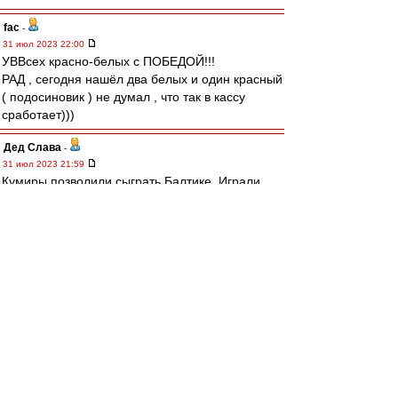
fac
-
31 июл 2023 22:00
УВВсех красно-белых с ПОБЕДОЙ!!!
РАД , сегодня нашёл два белых и один красный
( подосиновик ) не думал , что так в кассу
сработает)))
Дед Слава
-
31 июл 2023 21:59
Кумиры позволили сыграть Балтике. Играли
сами и давали играть приезжим. Что там
бубнят всякие иксперды начиная от бывших и
кончая всякими корнеуховыми полная шляпа.
Неудачники тренера рассуждают о работе
более умных коллег. У Балтики небыло никаких
автобусов. Команда играла на морально-
волевых. Часть игроков просто показывала
себя. Так обычно играют новички турниров,
повысившиеся в классе. Потом, через
несколько туров, появится усталость и
начнётся борьба за выживание.
У меня сложилось чёткое мнение, что осталась