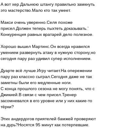
А вот хер.Дальнюю штангу правильно замкнуть
это мастерство.Мало кто так умеет.
Макси очень уверенно.Селя похоже
присел.Должен теперь пыхтеть доказывать.`
Конкуренция равных вратарей дело полезное.
Хорошо вышел Мартинс.Он всегда нравился
умением развернуть атаку в нужную сторону,но
сегодня пару раз удивил супер исполнением.
Дуарте всё лучше.Игру читает.На опережении
пару раз классно сыграл.Сегодня даже не так
заметны были его медленные ноги.
С конца прошлого сезона не могу понять, что с
Джикией.В связи с чем присел.Тренер
засомневался в его уровне или у них какие-то
тёрки?
Этих андердогов приятелей бамжей проверяют
на дурь?Носятся 95 минут как потерпевшие.