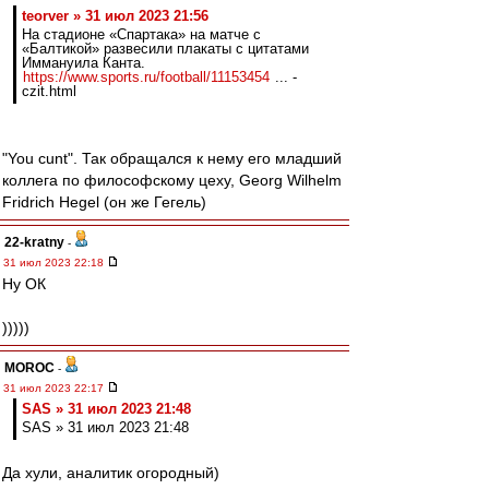
teorver » 31 июл 2023 21:56
На стадионе «Спартака» на матче с
«Балтикой» развесили плакаты с цитатами
Иммануила Канта.
https://www.sports.ru/football/11153454
... -
czit.html
"You cunt". Так обращался к нему его младший
коллега по философскому цеху, Georg Wilhelm
Fridrich Hegel (он же Гегель)
22-kratny
-
31 июл 2023 22:18
Ну ОК
)))))
MOROC
-
31 июл 2023 22:17
SAS » 31 июл 2023 21:48
SAS » 31 июл 2023 21:48
Да хули, аналитик огородный)