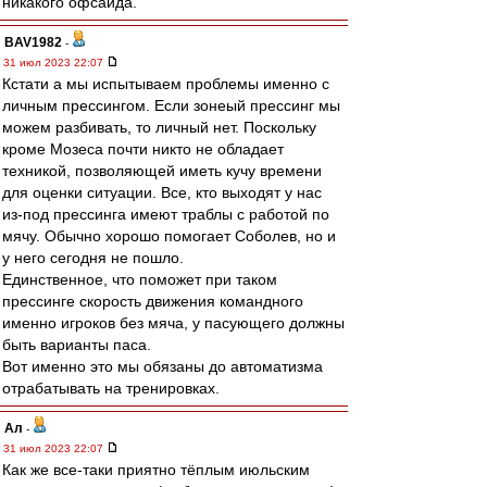
никакого офсайда.
BAV1982
-
31 июл 2023 22:07
Кстати а мы испытываем проблемы именно с
личным прессингом. Если зонеый прессинг мы
можем разбивать, то личный нет. Поскольку
кроме Мозеса почти никто не обладает
техникой, позволяющей иметь кучу времени
для оценки ситуации. Все, кто выходят у нас
из-под прессинга имеют траблы с работой по
мячу. Обычно хорошо помогает Соболев, но и
у него сегодня не пошло.
Единственное, что поможет при таком
прессинге скорость движения командного
именно игроков без мяча, у пасующего должны
быть варианты паса.
Вот именно это мы обязаны до автоматизма
отрабатывать на тренировках.
Ал
-
31 июл 2023 22:07
Как же все-таки приятно тёплым июльским