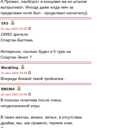
А Промес, наоборот, в концовке аж из штанов
выпрыгивал. Иногда даже когда мяч за
пределами поля был - продолжал нагнетать))
SAS
-
31 июл 2023 23:20
10992 зрителя.
Спартак-Балтика.
Интересно, сколько будет в 5 туре на
Спартак-Зенит ?
МосфОлд
-
31 июл 2023 23:09
Впереди боевой такой тройничок...
BM1964
-
31 июл 2023 23:06
В поисках позитива после очень
неоднозначной игры:
В таких матчах, вязких, вялых, в отсутствии
драйва, мы, как правило, теряем очки.