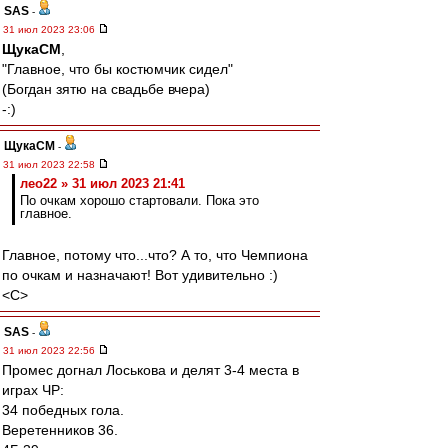
SAS
-
31 июл 2023 23:06
ЩукаСМ
,
"Главное, что бы костюмчик сидел"
(Богдан зятю на свадьбе вчера)
-:)
ЩукаСМ
-
31 июл 2023 22:58
лео22 » 31 июл 2023 21:41
По очкам хорошо стартовали. Пока это
главное.
Главное, потому что...что? А то, что Чемпиона
по очкам и назначают! Вот удивительно :)
<C>
SAS
-
31 июл 2023 22:56
Промес догнал Лоськова и делят 3-4 места в
играх ЧР:
34 победных гола.
Веретенников 36.