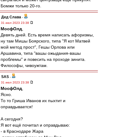
Бомжи только 20-го.
Дед Слава
-
31 июл 2023 23:38
МосфОлд
,
Девять дней. Есть время написать афоризмы,
ну там Мишы Боярского, типа "Я кот Матвей
мой метод прост", Гешы Орлова или
Аршавина, типа "вашы ожыдания-вашы
проблемы" и повесить на проходе зинита.
Философы, чивоужтам.
SAS
-
31 июл 2023 23:38
МосфОлд
,
Ясно.
То то Гриша Иванов их пыхтит и
оправдывается!
А сегодня?
Я вот ещё почитал и оправдываю:
- в Краснодаре Жара