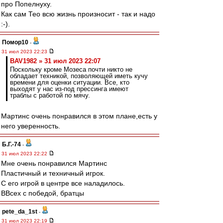
про Попелнуху.
Как сам Тео всю жизнь произносит - так и надо
:-).
Помор10
-
31 июл 2023 22:23
BAV1982 » 31 июл 2023 22:07
Поскольку кроме Мозеса почти никто не
обладает техникой, позволяющей иметь кучу
времени для оценки ситуации. Все, кто
выходят у нас из-под прессинга имеют
траблы с работой по мячу.
Мартинс очень понравился в этом плане,есть у
него уверенность.
Б.Г.-74
-
31 июл 2023 22:22
Мне очень понравился Мартинс
Пластичный и техничный игрок.
С его игрой в центре все наладилось.
ВВсех с победой, братцы
pete_da_1st
-
31 июл 2023 22:19