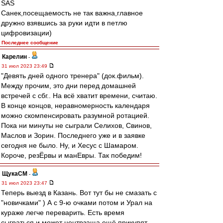
SAS
Санек,посещаемость не так важна,главное
дружно взявшись за руки идти в петлю
цифровизации)
Последнее сообщение
Карелин
-
31 июл 2023 23:49
"Девять дней одного тренера" (док.фильм).
Между прочим, это дни перед домашней
встречей с сбг.. На всё хватит времени, считаю.
В конце концов, неравномерность календаря
можно скомпенсировать разумной ротацией.
Пока ни минуты не сыграли Селихов, Свинов,
Маслов и Зорин. Последнего уже и в заявке
сегодня не было. Ну, и Хесус с Шамаром.
Короче, резЁрвы и манЕвры. Так победим!
ЩукаСМ
-
31 июл 2023 23:47
Теперь выезд в Казань. Вот тут бы не смазать с
"новичками" ) А с 9-ю очками потом и Урал на
кураже легче переварить. Есть время
сыграться и может центрзаща ещё прикупят.