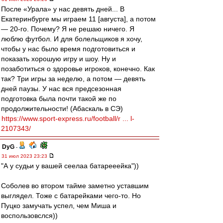
После «Урала» у нас девять дней... В
Екатеринбурге мы играем 11 [августа], а потом
— 20-го. Почему? Я не решаю ничего. Я
люблю футбол. И для болельщиков я хочу,
чтобы у нас было время подготовиться и
показать хорошую игру и шоу. Ну и
позаботиться о здоровье игроков, конечно. Как
так? Три игры за неделю, а потом — девять
дней паузы. У нас вся предсезонная
подготовка была почти такой же по
продолжительности! (Абаскаль в СЭ)
https://www.sport-express.ru/football/r ... l-
2107343/
DyG
-
31 июл 2023 23:23
"А у судьи у вашей сеелаа батарееейка"))
Соболев во втором тайме заметно уставшим
выглядел. Тоже с батарейками чего-то. Но
Пуцко замучать успел, чем Миша и
воспользовслся))