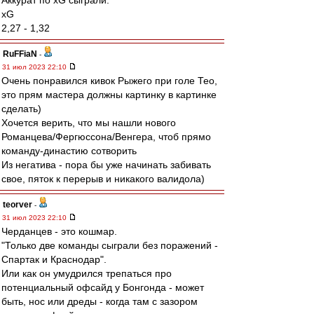
Аккурат по xG сыграли.
xG
2,27 - 1,32
RuFFiaN
-
31 июл 2023 22:10
Очень понравился кивок Рыжего при голе Тео,
это прям мастера должны картинку в картинке
сделать)
Хочется верить, что мы нашли нового
Романцева/Фергюссона/Венгера, чтоб прямо
команду-династию сотворить
Из негатива - пора бы уже начинать забивать
свое, пяток к перерыв и никакого валидола)
teorver
-
31 июл 2023 22:10
Черданцев - это кошмар.
"Только две команды сыграли без поражений -
Спартак и Краснодар".
Или как он умудрился трепаться про
потенциальный офсайд у Бонгонда - может
быть, нос или дреды - когда там с зазором