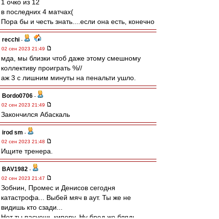
1 очко из 12
в последних 4 матчах(
Пора бы и честь знать....если она есть, конечно
recchi
-
02 сен 2023 21:49
мда, мы близки чтоб даже этому смешному
коллективу проиграть %//
аж 3 с лишним минуты на пенальти ушло.
Bordo0706
-
02 сен 2023 21:49
Закончился Абаскаль
irod sm
-
02 сен 2023 21:48
Ищите тренера.
BAV1982
-
02 сен 2023 21:47
Зобнин, Промес и Денисов сегодня
катастрофа... Выбей мяч в аут. Ты же не
видишь кто сзади...
Нет ты пасуешь киперу. Ну бред же блядь.