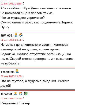
02 сен 2023 21:50
Аба какой-то... Про Денисова только ленивые
не написали ещё в первом тайме.
Что за мудацкое упрямство?
Скучно опять играют, как продолжение Терека.
Ну-ну.
RW_005
-
02 сен 2023 21:50
Ну может до днищенского уровня Кононова
команда ещё не дошла, но уже где-то
недолеко. Полное отсутствие организации на
поле. Скорой смены тренера нам к сожалению
не избежать
старичок
-
02 сен 2023 21:50
Это не футбол, а мудовые рыдания. Рыжего
долой!
fanatSM
-
02 сен 2023 21:50
Рэндомный тренер