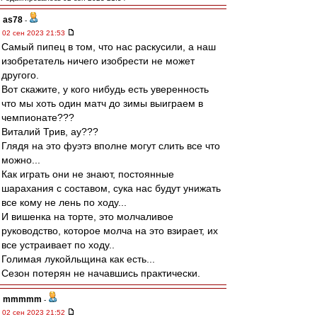
as78
-
02 сен 2023 21:53
Самый пипец в том, что нас раскусили, а наш
изобретатель ничего изобрести не может
другого.
Вот скажите, у кого нибудь есть уверенность
что мы хоть один матч до зимы выиграем в
чемпионате???
Виталий Трив, ау???
Глядя на это фуэтэ вполне могут слить все что
можно...
Как играть они не знают, постоянные
шарахания с составом, сука нас будут унижать
все кому не лень по ходу...
И вишенка на торте, это молчаливое
руководство, которое молча на это взирает, их
все устраивает по ходу..
Голимая лукойльщина как есть...
Сезон потерян не начавшись практически.
mmmmm
-
02 сен 2023 21:52