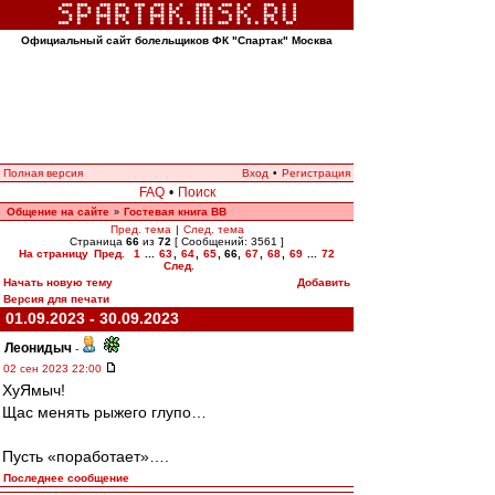
Официальный сайт болельщиков ФК "Спартак" Москва
Полная версия
Вход
•
Регистрация
FAQ
•
Поиск
Общение на сайте
Гостевая книга ВВ
»
Пред. тема
|
След. тема
Страница
66
из
72
[ Сообщений: 3561 ]
На страницу
Пред.
1
...
63
,
64
,
65
,
66
,
67
,
68
,
69
...
72
След.
Начать новую тему
Добавить
Версия для печати
01.09.2023 - 30.09.2023
Леонидыч
-
02 сен 2023 22:00
ХуЯмыч!
Щас менять рыжего глупо…
Пусть «поработает»….
Последнее сообщение