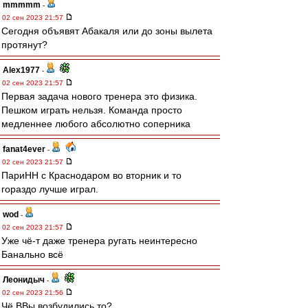
mmmmm
-
02 сен 2023 21:57
Сегодня объявят Абакаля или до зоны вылета
протянут?
Alex1977
-
02 сен 2023 21:57
Первая задача нового тренера это физика.
Пешком играть нельзя. Команда просто
медленнее любого абсолютно соперника
fanat4ever
-
02 сен 2023 21:57
ПариНН с Краснодаром во вторник и то
гораздо лучше играл.
wod
-
02 сен 2023 21:57
Уже чё-т даже тренера ругать неинтересно
Банально всё
Леонидыч
-
02 сен 2023 21:56
Чё ВВы возбудились то?