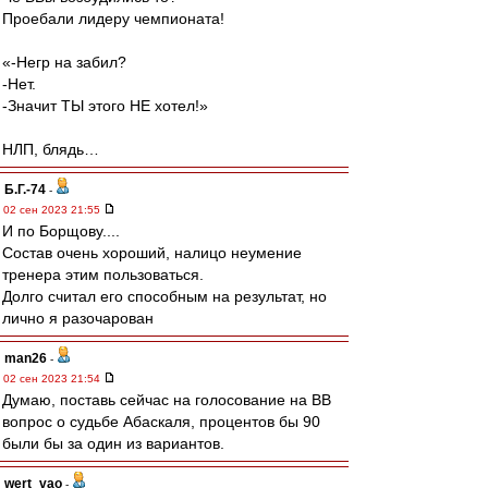
Проебали лидеру чемпионата!
«-Негр на забил?
-Нет.
-Значит ТЫ этого НЕ хотел!»
НЛП, блядь…
Б.Г.-74
-
02 сен 2023 21:55
И по Борщову....
Состав очень хороший, налицо неумение
тренера этим пользоваться.
Долго считал его способным на результат, но
лично я разочарован
man26
-
02 сен 2023 21:54
Думаю, поставь сейчас на голосование на ВВ
вопрос о судьбе Абаскаля, процентов бы 90
были бы за один из вариантов.
wert_vao
-