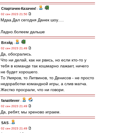
Спартачек-Казачек!
-
02 сен 2023 21:50
Мдаа.Дал сегодня Данек шоу.....
Ладно.болеем дальше
Влэйд
-
02 сен 2023 21:49
Да, обосрались.
Что ни делай, как ни рвись, но если кто-то у
тебя в команде так кошмарно лажает, ничего
не будет хорошего.
То Умяров, то Литвинов, то Денисов - не просто
недоработки командной игры, а слив матча.
Жестко просрали, что ни говори.
fanat4ever
-
02 сен 2023 21:49
Да, ребят, мы хреново играем.
SAS
-
02 сен 2023 21:49