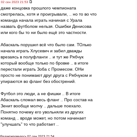
02 сен 2023 21:53
даже концовка прошлого чемпионата
смотрелась, хотя и проигрывали, .. но то во что
команда начала играть начиная с Урала
назвать футболом нельзя. Ошибки Денисова
или кого бы то ни было ещё это частности.
Абаскаль порушил всё что было сам. ТОлько
начала играть Хлусевич и забил дважды
врезаясь в полуфланги .. и тут же Рябчук
который вообще только по бровке .. в итоге
перестали играть Зоба с Промесом. ОНи
просто не понимают друг друга с Рябчуком и
упираются во фланг без обострений.
Футбол это люди, а не фишки .. В итоге
Абаскаль сломал весь фланг .. Про состав на
Зенит вообще молчу .. дальше поехало.
Понятно почему его увольняли из других
команд .. вроде может, но потом начинает
"улучшать" то что работает ..
Редактировалось 02 сен 2023 21:54