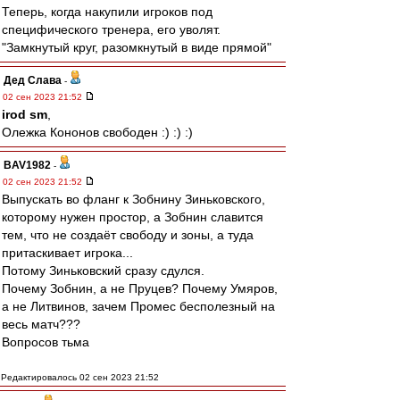
Теперь, когда накупили игроков под
специфического тренера, его уволят.
"Замкнутый круг, разомкнутый в виде прямой"
Дед Слава
-
02 сен 2023 21:52
irod sm
,
Олежка Кононов свободен :) :) :)
BAV1982
-
02 сен 2023 21:52
Выпускать во фланг к Зобнину Зиньковского,
которому нужен простор, а Зобнин славится
тем, что не создаёт свободу и зоны, а туда
притаскивает игрока...
Потому Зиньковский сразу сдулся.
Почему Зобнин, а не Пруцев? Почему Умяров,
а не Литвинов, зачем Промес бесполезный на
весь матч???
Вопросов тьма
Редактировалось 02 сен 2023 21:52