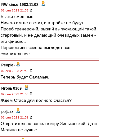
RW-since-1983.11.02
-
02 сен 2023 21:59
Бычки смешные.
Ничего им не светит, и в тройке не будут.
Проеб тренерский, рыжий выпускающий такой
стартовый, и не делающий очевидных замен -
это фиаско..
Перспективы сезона выглядят все
сомнительнее.
People
-
02 сен 2023 21:58
Теперь будет Саламыч.
Игорь 0309
-
02 сен 2023 21:58
Ждем Стаса для полного счастья?
poljazz
-
02 сен 2023 21:58
Отвратительно вошел в игру Зиньковский. Да и
Медина не лучше.