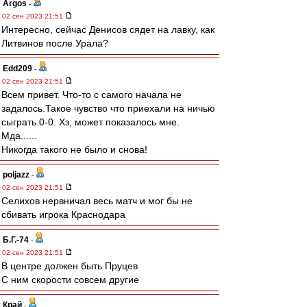
Argos
-
02 сен 2023 21:51
Интересно, сейчас Денисов сядет на лавку, как
Литвинов после Урала?
Edd209
-
02 сен 2023 21:51
Всем привет. Что-то с самого начала не
задалось.Такое чувство что приехали на ничью
сыграть 0-0. Хз, может показалось мне.
Мда......
Никогда такого не было и снова!
poljazz
-
02 сен 2023 21:51
Селихов нервничал весь матч и мог бы не
сбивать игрока Краснодара
Б.Г.-74
-
02 сен 2023 21:51
В центре должен быть Пруцев
С ним скорости совсем другие
Край
-