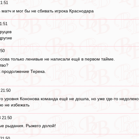
21:51
 матч и мог бы не сбивать игрока Краснодара
1:51
Пруцев
другие
:50
нисова только ленивые не написали ещё в первом тайме.
тво?
ак продолжение Терека.
 21:50
о уровня Кононова команда ещё не дошла, но уже где-то недолеко
ю не избежать
 21:50
ые рыдания. Рыжего долой!
21:50