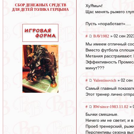
СБОР ДЕНЕЖНЫХ СРЕДСТВ
ХуЯмыч!
ДЛЯ ДЕТЕЙ ТОЛИКА ГЕРЦЫНА
Щас менять рыжего глу
Пусть «поработает»….
#
BAV1982
» 02 сен 202
Мы имеем отличный сост
Вместо футбола сплошна
Метания расстраивают. 
Эффективность Промеса в
минут???
#
Valentinovich
» 02 сен 
Самый главный показате
Этот тренер лично отпр
#
RW-since-1983.11.02
» 
Бычки смешные.
Ничего им не светит, и в
Проеб тренерский, рыжи
Перспективы сезона выг