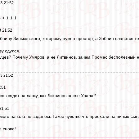
3 21:52
:) :) :)
3 21:52
бнину Зиньковского, которому нужен простор, а Зобнин славится тем
зу сдулся.
уцев? Почему Умяров, а не Литвинов, зачем Промес бесполезный н
3 21:52
:51
ов сядет на лавку, как Литвинов после Урала?
21:51
амого начала не задалось.Такое чувство что приехали на ничью сыгр
и снова!