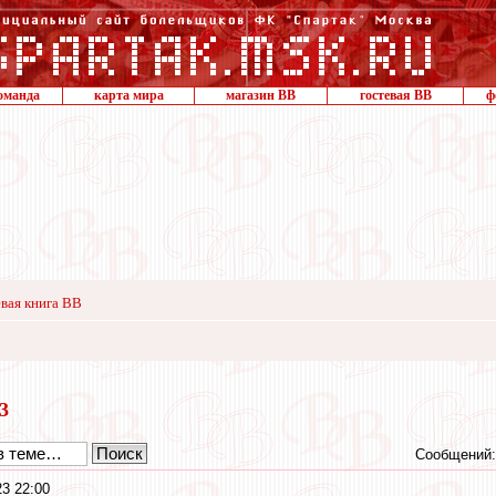
оманда
карта мира
магазин ВВ
гостевая ВВ
ф
вая книга ВВ
23
Сообщений:
23 22:00