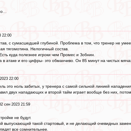
по…
3 22:00
ав, с сумасшедшей глубиной. Проблема в том, что тренер не умеет
я тягомотина. Нелогичный состав.
Есть куда полезнее игроки чем Промес и Зобнин.
 атаке и его цифры- это обманчиво. Он 85 минут на чистых мячах,
2023 22:00
ль это ноль забитых, у тренера с самой сильной линией нападени
авил двух нападающих и второй тайм играет вообще без них, пото
02 сен 2023 21:59
 тройке не будут.
й выпускающий такой стартовый, и не делающий очевидных замен 
лядят все сомнительнее.