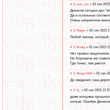
#
wert_vao
» 02 сен 2023
Денисов сегодня дал "жа
Да и остальные соответ
Очень неприятное впеч
#
Pepper
» 02 сен 2023 2
Любой тренер, который н
#
Влэйд
» 02 сен 2023 2
Нет правых защитников.
Не Хлусевича же ставить
Где тонко, там рвется.
#
Игорь 0309
» 02 сен 20
До свидания, наш дорог
#
Q_
» 02 сен 2023 21:5
даже концовка прошлого
нельзя. Ошибки Денисов