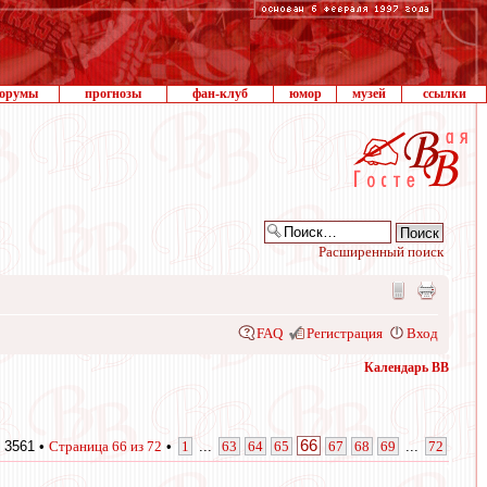
орумы
прогнозы
фан-клуб
юмор
музей
ссылки
Расширенный поиск
FAQ
Регистрация
Вход
Календарь ВВ
66
 3561 •
Страница
66
из
72
•
1
...
63
64
65
67
68
69
...
72