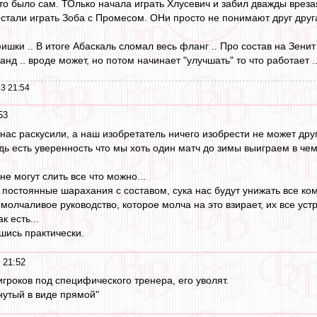
то было сам. ТОлько начала играть Хлусевич и забил дважды врезая
рестали играть Зоба с Промесом. ОНи просто не понимают друг дру
ишки .. В итоге Абаскаль сломал весь фланг .. Про состав на Зени
анд .. вроде может, но потом начинает "улучшать" то что работает .
3 21:54
53
нас раскусили, а наш изобретатель ничего изобрести не может друг
удь есть уверенность что мы хоть один матч до зимы выиграем в ч
не могут слить все что можно...
, постоянные шарахания с составом, сука нас будут унижать все кому
 молчаливое руководство, которое молча на это взирает, их все устр
 есть...
шись практически.
 21:52
игроков под специфического тренера, его уволят.
нутый в виде прямой"