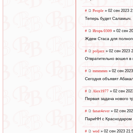
#
People
» 02 сен 2023 2
Теперь будет Саламыч.
#
Игорь 0309
» 02 сен 20
Ждем Стаса для полног
#
poljazz
» 02 сен 2023 
Отвратительно вошел в 
#
mmmmm
» 02 сен 2023
Сегодня объявят Абакал
#
Alex1977
» 02 сен 202
Первая задача нового т
#
fanat4ever
» 02 сен 202
ПариНН с Краснодаром в
#
wod
» 02 сен 2023 21: