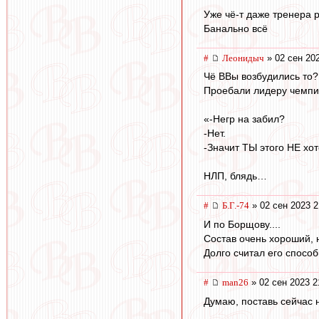
Уже чё-т даже тренера 
Банально всё
#
Леонидыч
» 02 сен 20
Чё ВВы возбудились то?
Проебали лидеру чемпи
«-Негр на забил?
-Нет.
-Значит ТЫ этого НЕ хот
НЛП, блядь…
#
Б.Г.-74
» 02 сен 2023 2
И по Борщову....
Состав очень хороший, 
Долго считал его способ
#
man26
» 02 сен 2023 2
Думаю, поставь сейчас 