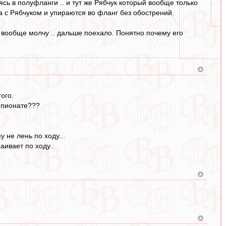
сь в полуфланги .. и тут же Рябчук который вообще только
га с Рябчуком и упираются во фланг без обострений.
т вообще молчу .. дальше поехало. Понятно почему его
.
ого.
емпионате???
 не лень по ходу...
аивает по ходу..