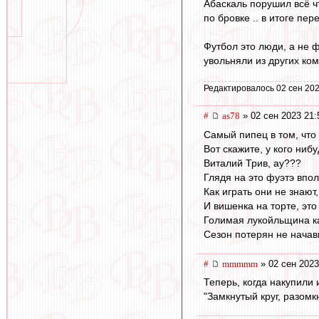
Абаскаль порушил всё ч
по бровке .. в итоге пе
Футбол это люди, а не ф
увольняли из других ком
Редактировалось 02 сен 202
#
as78
» 02 сен 2023 21:
Самый пипец в том, что 
Вот скажите, у кого ниб
Виталий Трив, ау???
Глядя на это фуэтэ впол
Как играть они не знают
И вишенка на торте, это
Голимая лукойльщина как
Сезон потерян не начав
#
mmmmm
» 02 сен 2023
Теперь, когда накупили 
"Замкнутый круг, разомк