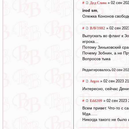
#
Дед Слава
» 02 сен 202
irod sm
,
Олежка Кононов свободен 
#
BAV1982
» 02 сен 202
Выпускать во фланг к Зо
игрока...
Потому Зиньковский сра
Почему Зобнин, а не Пр
Вопросов тьма
Редактировалось 02 сен 202
#
Argos
» 02 сен 2023 21
Интересно, сейчас Денис
#
Edd209
» 02 сен 2023 
Всем привет. Что-то с с
Мда......
Никогда такого не было 