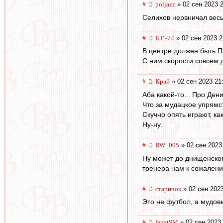
#
poljazz
» 02 сен 2023 
Селихов нервничал весь
#
Б.Г.-74
» 02 сен 2023 2
В центре должен быть 
С ним скорости совсем 
#
Край
» 02 сен 2023 21
Аба какой-то... Про Де
Что за мудацкое упрямс
Скучно опять играют, к
Ну-ну.
#
RW_005
» 02 сен 2023
Ну может до днищенског
тренера нам к сожалени
#
старичок
» 02 сен 2023
Это не футбол, а мудов
#
fanatSM
» 02 сен 2023 