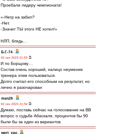
Проебали лидеру чемпионата!
«-Негр на забил?
-Нет.
-Значит ТЫ этого НЕ хотел!»
НЛП, блядь…
Б.Г.-74
-
02 сен 2023 21:55
И по Борщову....
Состав очень хороший, налицо неумение
тренера этим пользоваться.
Долго считал его способным на результат, но
лично я разочарован
man26
-
02 сен 2023 21:54
Думаю, поставь сейчас на голосование на ВВ
вопрос о судьбе Абаскаля, процентов бы 90
были бы за один из вариантов.
wert_vao
-