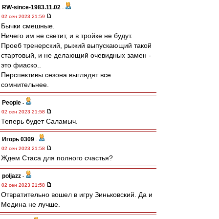
RW-since-1983.11.02
-
02 сен 2023 21:59
Бычки смешные.
Ничего им не светит, и в тройке не будут.
Проеб тренерский, рыжий выпускающий такой
стартовый, и не делающий очевидных замен -
это фиаско..
Перспективы сезона выглядят все
сомнительнее.
People
-
02 сен 2023 21:58
Теперь будет Саламыч.
Игорь 0309
-
02 сен 2023 21:58
Ждем Стаса для полного счастья?
poljazz
-
02 сен 2023 21:58
Отвратительно вошел в игру Зиньковский. Да и
Медина не лучше.