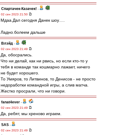
Спартачек-Казачек!
-
02 сен 2023 21:50
Мдаа.Дал сегодня Данек шоу.....
Ладно.болеем дальше
Влэйд
-
02 сен 2023 21:49
Да, обосрались.
Что ни делай, как ни рвись, но если кто-то у
тебя в команде так кошмарно лажает, ничего
не будет хорошего.
То Умяров, то Литвинов, то Денисов - не просто
недоработки командной игры, а слив матча.
Жестко просрали, что ни говори.
fanat4ever
-
02 сен 2023 21:49
Да, ребят, мы хреново играем.
SAS
-
02 сен 2023 21:49