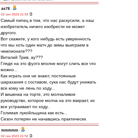
as78
-
02 сен 2023 21:53
Самый пипец в том, что нас раскусили, а наш
изобретатель ничего изобрести не может
другого.
Вот скажите, у кого нибудь есть уверенность
что мы хоть один матч до зимы выиграем в
чемпионате???
Виталий Трив, ау???
Глядя на это фуэтэ вполне могут слить все что
можно...
Как играть они не знают, постоянные
шарахания с составом, сука нас будут унижать
все кому не лень по ходу...
И вишенка на торте, это молчаливое
руководство, которое молча на это взирает, их
все устраивает по ходу..
Голимая лукойльщина как есть...
Сезон потерян не начавшись практически.
mmmmm
-
02 сен 2023 21:52