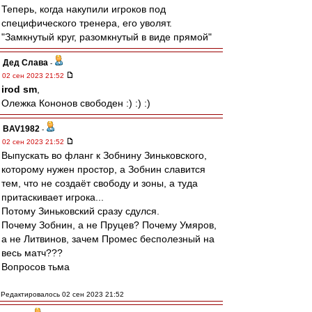
Теперь, когда накупили игроков под
специфического тренера, его уволят.
"Замкнутый круг, разомкнутый в виде прямой"
Дед Слава
-
02 сен 2023 21:52
irod sm
,
Олежка Кононов свободен :) :) :)
BAV1982
-
02 сен 2023 21:52
Выпускать во фланг к Зобнину Зиньковского,
которому нужен простор, а Зобнин славится
тем, что не создаёт свободу и зоны, а туда
притаскивает игрока...
Потому Зиньковский сразу сдулся.
Почему Зобнин, а не Пруцев? Почему Умяров,
а не Литвинов, зачем Промес бесполезный на
весь матч???
Вопросов тьма
Редактировалось 02 сен 2023 21:52