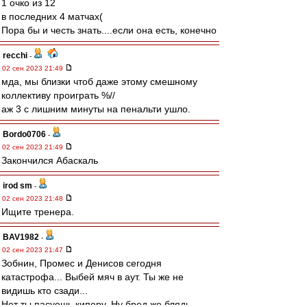
1 очко из 12
в последних 4 матчах(
Пора бы и честь знать....если она есть, конечно
recchi
-
02 сен 2023 21:49
мда, мы близки чтоб даже этому смешному
коллективу проиграть %//
аж 3 с лишним минуты на пенальти ушло.
Bordo0706
-
02 сен 2023 21:49
Закончился Абаскаль
irod sm
-
02 сен 2023 21:48
Ищите тренера.
BAV1982
-
02 сен 2023 21:47
Зобнин, Промес и Денисов сегодня
катастрофа... Выбей мяч в аут. Ты же не
видишь кто сзади...
Нет ты пасуешь киперу. Ну бред же блядь.