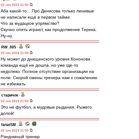
02 сен 2023 21:50
Аба какой-то... Про Денисова только ленивые
не написали ещё в первом тайме.
Что за мудацкое упрямство?
Скучно опять играют, как продолжение Терека.
Ну-ну.
RW_005
-
02 сен 2023 21:50
Ну может до днищенского уровня Кононова
команда ещё не дошла, но уже где-то
недолеко. Полное отсутствие организации на
поле. Скорой смены тренера нам к сожалению
не избежать
старичок
-
02 сен 2023 21:50
Это не футбол, а мудовые рыдания. Рыжего
долой!
fanatSM
-
02 сен 2023 21:50
Рэндомный тренер