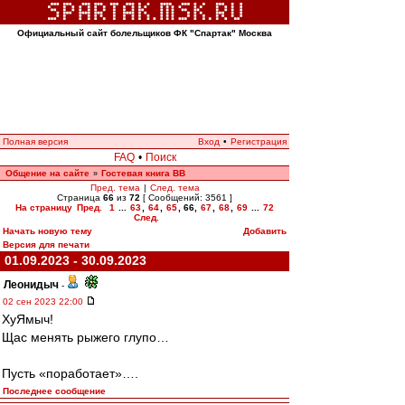
Официальный сайт болельщиков ФК "Спартак" Москва
Полная версия
Вход
•
Регистрация
FAQ
•
Поиск
Общение на сайте
Гостевая книга ВВ
»
Пред. тема
|
След. тема
Страница
66
из
72
[ Сообщений: 3561 ]
На страницу
Пред.
1
...
63
,
64
,
65
,
66
,
67
,
68
,
69
...
72
След.
Начать новую тему
Добавить
Версия для печати
01.09.2023 - 30.09.2023
Леонидыч
-
02 сен 2023 22:00
ХуЯмыч!
Щас менять рыжего глупо…
Пусть «поработает»….
Последнее сообщение