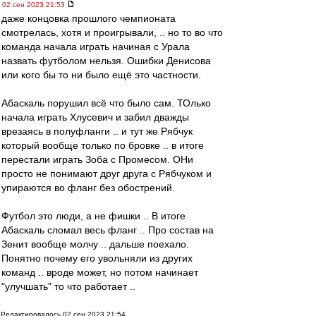
02 сен 2023 21:53
даже концовка прошлого чемпионата
смотрелась, хотя и проигрывали, .. но то во что
команда начала играть начиная с Урала
назвать футболом нельзя. Ошибки Денисова
или кого бы то ни было ещё это частности.
Абаскаль порушил всё что было сам. ТОлько
начала играть Хлусевич и забил дважды
врезаясь в полуфланги .. и тут же Рябчук
который вообще только по бровке .. в итоге
перестали играть Зоба с Промесом. ОНи
просто не понимают друг друга с Рябчуком и
упираются во фланг без обострений.
Футбол это люди, а не фишки .. В итоге
Абаскаль сломал весь фланг .. Про состав на
Зенит вообще молчу .. дальше поехало.
Понятно почему его увольняли из других
команд .. вроде может, но потом начинает
"улучшать" то что работает ..
Редактировалось 02 сен 2023 21:54