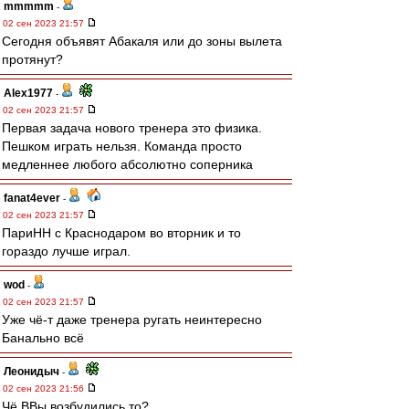
mmmmm
-
02 сен 2023 21:57
Сегодня объявят Абакаля или до зоны вылета
протянут?
Alex1977
-
02 сен 2023 21:57
Первая задача нового тренера это физика.
Пешком играть нельзя. Команда просто
медленнее любого абсолютно соперника
fanat4ever
-
02 сен 2023 21:57
ПариНН с Краснодаром во вторник и то
гораздо лучше играл.
wod
-
02 сен 2023 21:57
Уже чё-т даже тренера ругать неинтересно
Банально всё
Леонидыч
-
02 сен 2023 21:56
Чё ВВы возбудились то?