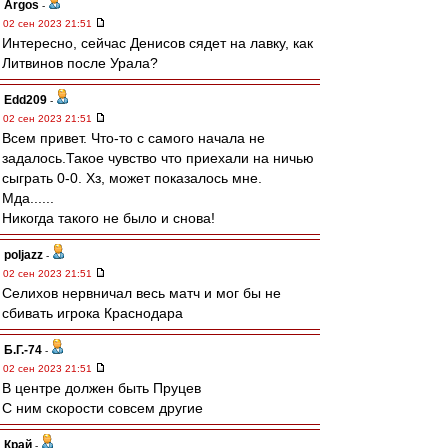
Argos
-
02 сен 2023 21:51
Интересно, сейчас Денисов сядет на лавку, как
Литвинов после Урала?
Edd209
-
02 сен 2023 21:51
Всем привет. Что-то с самого начала не
задалось.Такое чувство что приехали на ничью
сыграть 0-0. Хз, может показалось мне.
Мда......
Никогда такого не было и снова!
poljazz
-
02 сен 2023 21:51
Селихов нервничал весь матч и мог бы не
сбивать игрока Краснодара
Б.Г.-74
-
02 сен 2023 21:51
В центре должен быть Пруцев
С ним скорости совсем другие
Край
-