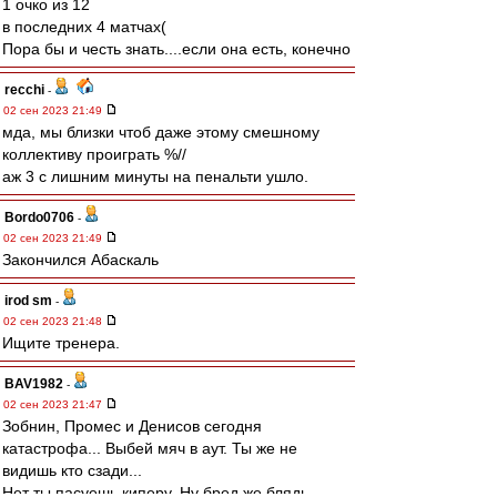
1 очко из 12
в последних 4 матчах(
Пора бы и честь знать....если она есть, конечно
recchi
-
02 сен 2023 21:49
мда, мы близки чтоб даже этому смешному
коллективу проиграть %//
аж 3 с лишним минуты на пенальти ушло.
Bordo0706
-
02 сен 2023 21:49
Закончился Абаскаль
irod sm
-
02 сен 2023 21:48
Ищите тренера.
BAV1982
-
02 сен 2023 21:47
Зобнин, Промес и Денисов сегодня
катастрофа... Выбей мяч в аут. Ты же не
видишь кто сзади...
Нет ты пасуешь киперу. Ну бред же блядь.