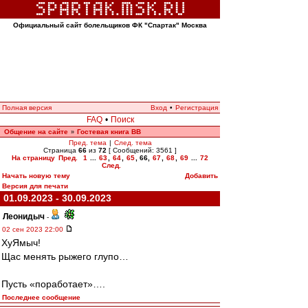
Официальный сайт болельщиков ФК "Спартак" Москва
Полная версия
Вход
•
Регистрация
FAQ
•
Поиск
Общение на сайте
Гостевая книга ВВ
»
Пред. тема
|
След. тема
Страница
66
из
72
[ Сообщений: 3561 ]
На страницу
Пред.
1
...
63
,
64
,
65
,
66
,
67
,
68
,
69
...
72
След.
Начать новую тему
Добавить
Версия для печати
01.09.2023 - 30.09.2023
Леонидыч
-
02 сен 2023 22:00
ХуЯмыч!
Щас менять рыжего глупо…
Пусть «поработает»….
Последнее сообщение