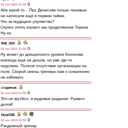
02 сен 2023 21:50
Аба какой-то... Про Денисова только ленивые
не написали ещё в первом тайме.
Что за мудацкое упрямство?
Скучно опять играют, как продолжение Терека.
Ну-ну.
RW_005
-
02 сен 2023 21:50
Ну может до днищенского уровня Кононова
команда ещё не дошла, но уже где-то
недолеко. Полное отсутствие организации на
поле. Скорой смены тренера нам к сожалению
не избежать
старичок
-
02 сен 2023 21:50
Это не футбол, а мудовые рыдания. Рыжего
долой!
fanatSM
-
02 сен 2023 21:50
Рэндомный тренер