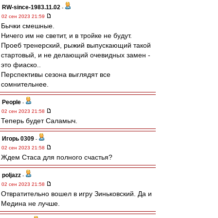
RW-since-1983.11.02
-
02 сен 2023 21:59
Бычки смешные.
Ничего им не светит, и в тройке не будут.
Проеб тренерский, рыжий выпускающий такой
стартовый, и не делающий очевидных замен -
это фиаско..
Перспективы сезона выглядят все
сомнительнее.
People
-
02 сен 2023 21:58
Теперь будет Саламыч.
Игорь 0309
-
02 сен 2023 21:58
Ждем Стаса для полного счастья?
poljazz
-
02 сен 2023 21:58
Отвратительно вошел в игру Зиньковский. Да и
Медина не лучше.