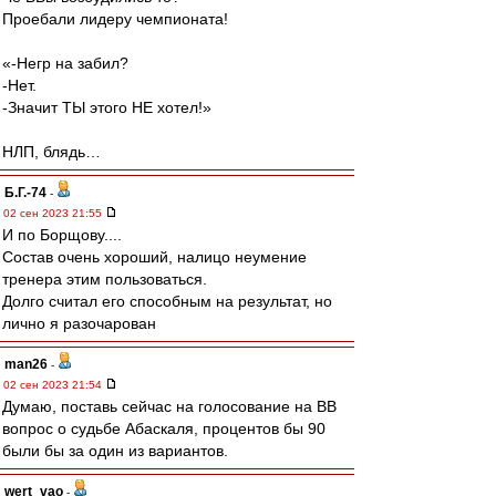
Проебали лидеру чемпионата!
«-Негр на забил?
-Нет.
-Значит ТЫ этого НЕ хотел!»
НЛП, блядь…
Б.Г.-74
-
02 сен 2023 21:55
И по Борщову....
Состав очень хороший, налицо неумение
тренера этим пользоваться.
Долго считал его способным на результат, но
лично я разочарован
man26
-
02 сен 2023 21:54
Думаю, поставь сейчас на голосование на ВВ
вопрос о судьбе Абаскаля, процентов бы 90
были бы за один из вариантов.
wert_vao
-