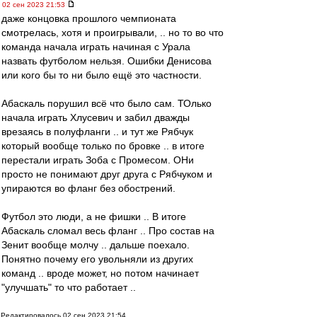
02 сен 2023 21:53
даже концовка прошлого чемпионата
смотрелась, хотя и проигрывали, .. но то во что
команда начала играть начиная с Урала
назвать футболом нельзя. Ошибки Денисова
или кого бы то ни было ещё это частности.
Абаскаль порушил всё что было сам. ТОлько
начала играть Хлусевич и забил дважды
врезаясь в полуфланги .. и тут же Рябчук
который вообще только по бровке .. в итоге
перестали играть Зоба с Промесом. ОНи
просто не понимают друг друга с Рябчуком и
упираются во фланг без обострений.
Футбол это люди, а не фишки .. В итоге
Абаскаль сломал весь фланг .. Про состав на
Зенит вообще молчу .. дальше поехало.
Понятно почему его увольняли из других
команд .. вроде может, но потом начинает
"улучшать" то что работает ..
Редактировалось 02 сен 2023 21:54