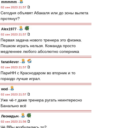
mmmmm
-
02 сен 2023 21:57
Сегодня объявят Абакаля или до зоны вылета
протянут?
Alex1977
-
02 сен 2023 21:57
Первая задача нового тренера это физика.
Пешком играть нельзя. Команда просто
медленнее любого абсолютно соперника
fanat4ever
-
02 сен 2023 21:57
ПариНН с Краснодаром во вторник и то
гораздо лучше играл.
wod
-
02 сен 2023 21:57
Уже чё-т даже тренера ругать неинтересно
Банально всё
Леонидыч
-
02 сен 2023 21:56
Чё ВВы возбудились то?