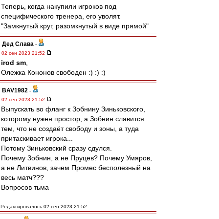
Теперь, когда накупили игроков под
специфического тренера, его уволят.
"Замкнутый круг, разомкнутый в виде прямой"
Дед Слава
-
02 сен 2023 21:52
irod sm
,
Олежка Кононов свободен :) :) :)
BAV1982
-
02 сен 2023 21:52
Выпускать во фланг к Зобнину Зиньковского,
которому нужен простор, а Зобнин славится
тем, что не создаёт свободу и зоны, а туда
притаскивает игрока...
Потому Зиньковский сразу сдулся.
Почему Зобнин, а не Пруцев? Почему Умяров,
а не Литвинов, зачем Промес бесполезный на
весь матч???
Вопросов тьма
Редактировалось 02 сен 2023 21:52