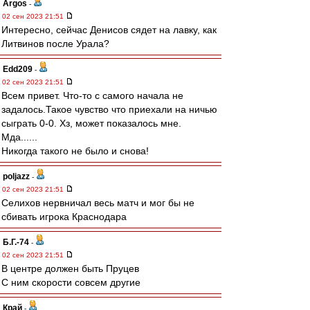
Argos
-
02 сен 2023 21:51
Интересно, сейчас Денисов сядет на лавку, как
Литвинов после Урала?
Edd209
-
02 сен 2023 21:51
Всем привет. Что-то с самого начала не
задалось.Такое чувство что приехали на ничью
сыграть 0-0. Хз, может показалось мне.
Мда......
Никогда такого не было и снова!
poljazz
-
02 сен 2023 21:51
Селихов нервничал весь матч и мог бы не
сбивать игрока Краснодара
Б.Г.-74
-
02 сен 2023 21:51
В центре должен быть Пруцев
С ним скорости совсем другие
Край
-