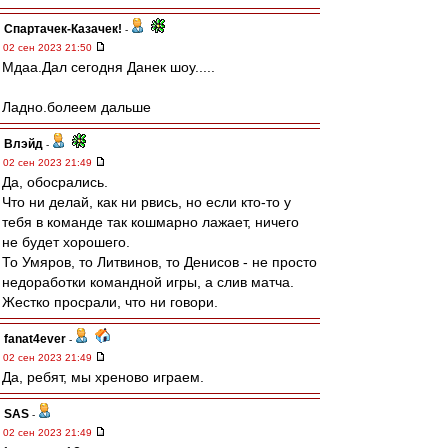
Спартачек-Казачек!
-
02 сен 2023 21:50
Мдаа.Дал сегодня Данек шоу.....
Ладно.болеем дальше
Влэйд
-
02 сен 2023 21:49
Да, обосрались.
Что ни делай, как ни рвись, но если кто-то у
тебя в команде так кошмарно лажает, ничего
не будет хорошего.
То Умяров, то Литвинов, то Денисов - не просто
недоработки командной игры, а слив матча.
Жестко просрали, что ни говори.
fanat4ever
-
02 сен 2023 21:49
Да, ребят, мы хреново играем.
SAS
-
02 сен 2023 21:49