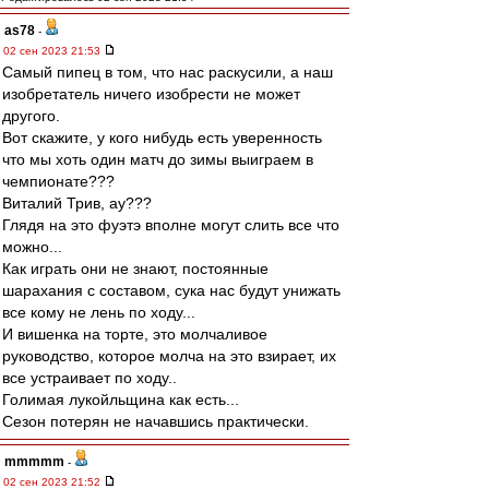
as78
-
02 сен 2023 21:53
Самый пипец в том, что нас раскусили, а наш
изобретатель ничего изобрести не может
другого.
Вот скажите, у кого нибудь есть уверенность
что мы хоть один матч до зимы выиграем в
чемпионате???
Виталий Трив, ау???
Глядя на это фуэтэ вполне могут слить все что
можно...
Как играть они не знают, постоянные
шарахания с составом, сука нас будут унижать
все кому не лень по ходу...
И вишенка на торте, это молчаливое
руководство, которое молча на это взирает, их
все устраивает по ходу..
Голимая лукойльщина как есть...
Сезон потерян не начавшись практически.
mmmmm
-
02 сен 2023 21:52