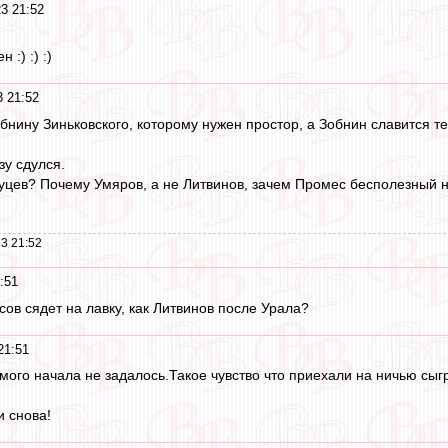
3 21:52
:) :) :)
3 21:52
бнину Зиньковского, которому нужен простор, а Зобнин славится тем
зу сдулся.
уцев? Почему Умяров, а не Литвинов, зачем Промес бесполезный н
3 21:52
:51
ов сядет на лавку, как Литвинов после Урала?
21:51
амого начала не задалось.Такое чувство что приехали на ничью сыгр
и снова!