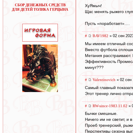
СБОР ДЕНЕЖНЫХ СРЕДСТВ
ХуЯмыч!
ДЛЯ ДЕТЕЙ ТОЛИКА ГЕРЦЫНА
Щас менять рыжего глу
Пусть «поработает»….
#
BAV1982
» 02 сен 202
Мы имеем отличный сост
Вместо футбола сплошна
Метания расстраивают. 
Эффективность Промеса в
минут???
#
Valentinovich
» 02 сен 
Самый главный показате
Этот тренер лично отпр
#
RW-since-1983.11.02
» 
Бычки смешные.
Ничего им не светит, и в
Проеб тренерский, рыжи
Перспективы сезона выг