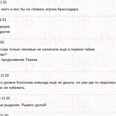
21:51
 матч и мог бы не сбивать игрока Краснодара
1:51
Пруцев
другие
:50
нисова только ленивые не написали ещё в первом тайме.
тво?
ак продолжение Терека.
 21:50
о уровня Кононова команда ещё не дошла, но уже где-то недолеко
ю не избежать
 21:50
ые рыдания. Рыжего долой!
21:50