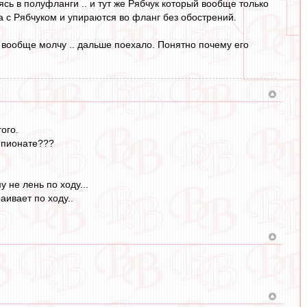
сь в полуфланги .. и тут же Рябчук который вообще только
га с Рябчуком и упираются во фланг без обострений.
т вообще молчу .. дальше поехало. Понятно почему его
.
ого.
емпионате???
 не лень по ходу...
аивает по ходу..