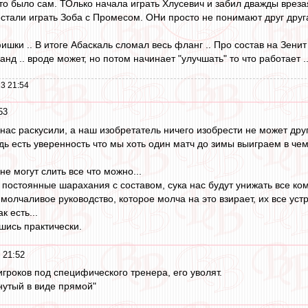
то было сам. ТОлько начала играть Хлусевич и забил дважды врезая
рестали играть Зоба с Промесом. ОНи просто не понимают друг дру
ишки .. В итоге Абаскаль сломал весь фланг .. Про состав на Зени
анд .. вроде может, но потом начинает "улучшать" то что работает .
3 21:54
53
нас раскусили, а наш изобретатель ничего изобрести не может друг
удь есть уверенность что мы хоть один матч до зимы выиграем в ч
не могут слить все что можно...
, постоянные шарахания с составом, сука нас будут унижать все кому
 молчаливое руководство, которое молча на это взирает, их все устр
 есть...
шись практически.
 21:52
игроков под специфического тренера, его уволят.
нутый в виде прямой"