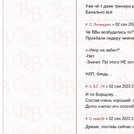
Уже чё-т даже тренера 
Банально всё
#
Леонидыч
» 02 сен 20
Чё ВВы возбудились то?
Проебали лидеру чемпи
«-Негр на забил?
-Нет.
-Значит ТЫ этого НЕ хот
НЛП, блядь…
#
Б.Г.-74
» 02 сен 2023 2
И по Борщову....
Состав очень хороший, 
Долго считал его способ
#
man26
» 02 сен 2023 2
Думаю, поставь сейчас 