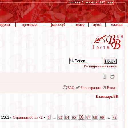
орумы
прогнозы
фан-клуб
юмор
музей
ссылки
Расширенный поиск
FAQ
Регистрация
Вход
Календарь ВВ
66
 3561 •
Страница
66
из
72
•
1
...
63
64
65
67
68
69
...
72