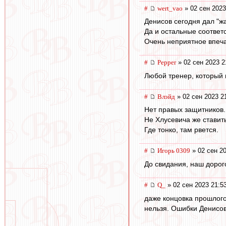
#
wert_vao
» 02 сен 2023
Денисов сегодня дал "жа
Да и остальные соответ
Очень неприятное впеч
#
Pepper
» 02 сен 2023 2
Любой тренер, который н
#
Влэйд
» 02 сен 2023 2
Нет правых защитников.
Не Хлусевича же ставить
Где тонко, там рвется.
#
Игорь 0309
» 02 сен 20
До свидания, наш дорог
#
Q_
» 02 сен 2023 21:5
даже концовка прошлого
нельзя. Ошибки Денисов