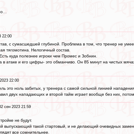
по…
3 22:00
ав, с сумасшедшей глубиной. Проблема в том, что тренер не умеет
я тягомотина. Нелогичный состав.
Есть куда полезнее игроки чем Промес и Зобнин.
 атаке и его цифры- это обманчиво. Он 85 минут на чистых мячах,
2023 22:00
ль это ноль забитых, у тренера с самой сильной линией нападени
авил двух нападающих и второй тайм играет вообще без них, пото
02 сен 2023 21:59
 тройке не будут.
й выпускающий такой стартовый, и не делающий очевидных замен 
лядят все сомнительнее.