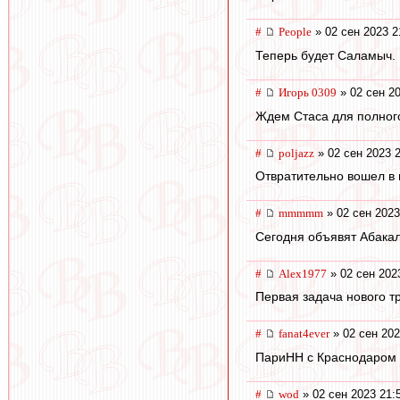
#
People
» 02 сен 2023 2
Теперь будет Саламыч.
#
Игорь 0309
» 02 сен 20
Ждем Стаса для полног
#
poljazz
» 02 сен 2023 
Отвратительно вошел в 
#
mmmmm
» 02 сен 2023
Сегодня объявят Абакал
#
Alex1977
» 02 сен 202
Первая задача нового т
#
fanat4ever
» 02 сен 202
ПариНН с Краснодаром в
#
wod
» 02 сен 2023 21: