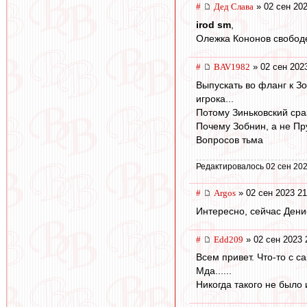
#
Дед Слава
» 02 сен 202
irod sm
,
Олежка Кононов свободен 
#
BAV1982
» 02 сен 202
Выпускать во фланг к Зо
игрока...
Потому Зиньковский сра
Почему Зобнин, а не Пр
Вопросов тьма
Редактировалось 02 сен 202
#
Argos
» 02 сен 2023 21
Интересно, сейчас Денис
#
Edd209
» 02 сен 2023 
Всем привет. Что-то с с
Мда......
Никогда такого не было 