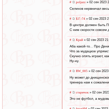
#
poljazz
» 02 сен 2023 
Селихов нервничал весь
#
Б.Г.-74
» 02 сен 2023 2
В центре должен быть 
С ним скорости совсем 
#
Край
» 02 сен 2023 21
Аба какой-то... Про Де
Что за мудацкое упрямс
Скучно опять играют, к
Ну-ну.
#
RW_005
» 02 сен 2023
Ну может до днищенског
тренера нам к сожалени
#
старичок
» 02 сен 2023
Это не футбол, а мудов
#
fanatSM
» 02 сен 2023 