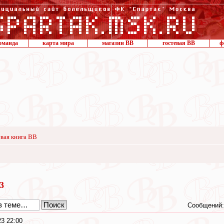
оманда
карта мира
магазин ВВ
гостевая ВВ
ф
вая книга ВВ
23
Сообщений:
23 22:00