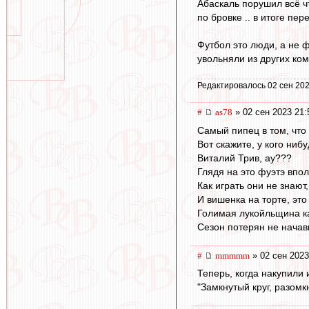
Абаскаль порушил всё ч
по бровке .. в итоге пе
Футбол это люди, а не ф
увольняли из других ком
Редактировалось 02 сен 202
#
as78
» 02 сен 2023 21:
Самый пипец в том, что 
Вот скажите, у кого ниб
Виталий Трив, ау???
Глядя на это фуэтэ впол
Как играть они не знают
И вишенка на торте, это
Голимая лукойльщина как
Сезон потерян не начав
#
mmmmm
» 02 сен 2023
Теперь, когда накупили 
"Замкнутый круг, разомк