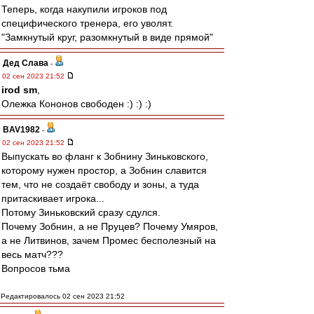
Теперь, когда накупили игроков под
специфического тренера, его уволят.
"Замкнутый круг, разомкнутый в виде прямой"
Дед Слава
-
02 сен 2023 21:52
irod sm
,
Олежка Кононов свободен :) :) :)
BAV1982
-
02 сен 2023 21:52
Выпускать во фланг к Зобнину Зиньковского,
которому нужен простор, а Зобнин славится
тем, что не создаёт свободу и зоны, а туда
притаскивает игрока...
Потому Зиньковский сразу сдулся.
Почему Зобнин, а не Пруцев? Почему Умяров,
а не Литвинов, зачем Промес бесполезный на
весь матч???
Вопросов тьма
Редактировалось 02 сен 2023 21:52