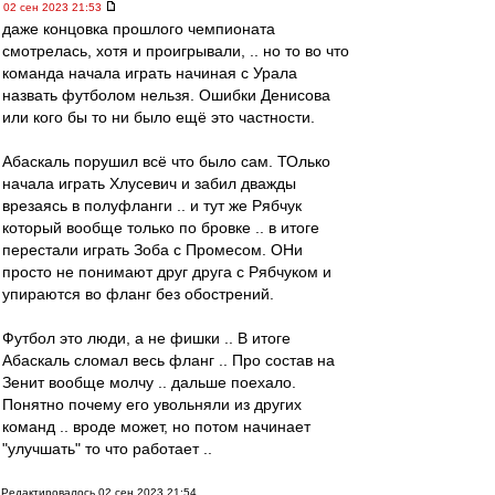
02 сен 2023 21:53
даже концовка прошлого чемпионата
смотрелась, хотя и проигрывали, .. но то во что
команда начала играть начиная с Урала
назвать футболом нельзя. Ошибки Денисова
или кого бы то ни было ещё это частности.
Абаскаль порушил всё что было сам. ТОлько
начала играть Хлусевич и забил дважды
врезаясь в полуфланги .. и тут же Рябчук
который вообще только по бровке .. в итоге
перестали играть Зоба с Промесом. ОНи
просто не понимают друг друга с Рябчуком и
упираются во фланг без обострений.
Футбол это люди, а не фишки .. В итоге
Абаскаль сломал весь фланг .. Про состав на
Зенит вообще молчу .. дальше поехало.
Понятно почему его увольняли из других
команд .. вроде может, но потом начинает
"улучшать" то что работает ..
Редактировалось 02 сен 2023 21:54