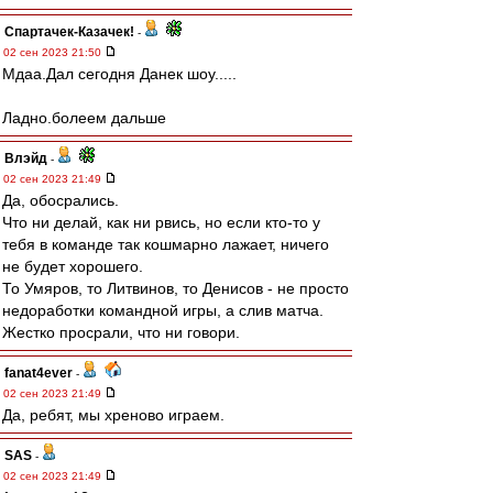
Спартачек-Казачек!
-
02 сен 2023 21:50
Мдаа.Дал сегодня Данек шоу.....
Ладно.болеем дальше
Влэйд
-
02 сен 2023 21:49
Да, обосрались.
Что ни делай, как ни рвись, но если кто-то у
тебя в команде так кошмарно лажает, ничего
не будет хорошего.
То Умяров, то Литвинов, то Денисов - не просто
недоработки командной игры, а слив матча.
Жестко просрали, что ни говори.
fanat4ever
-
02 сен 2023 21:49
Да, ребят, мы хреново играем.
SAS
-
02 сен 2023 21:49