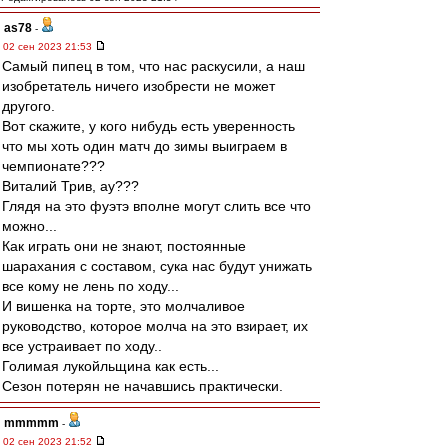
as78
-
02 сен 2023 21:53
Самый пипец в том, что нас раскусили, а наш
изобретатель ничего изобрести не может
другого.
Вот скажите, у кого нибудь есть уверенность
что мы хоть один матч до зимы выиграем в
чемпионате???
Виталий Трив, ау???
Глядя на это фуэтэ вполне могут слить все что
можно...
Как играть они не знают, постоянные
шарахания с составом, сука нас будут унижать
все кому не лень по ходу...
И вишенка на торте, это молчаливое
руководство, которое молча на это взирает, их
все устраивает по ходу..
Голимая лукойльщина как есть...
Сезон потерян не начавшись практически.
mmmmm
-
02 сен 2023 21:52