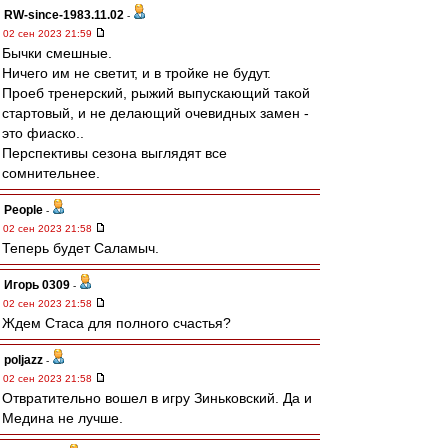
RW-since-1983.11.02
-
02 сен 2023 21:59
Бычки смешные.
Ничего им не светит, и в тройке не будут.
Проеб тренерский, рыжий выпускающий такой
стартовый, и не делающий очевидных замен -
это фиаско..
Перспективы сезона выглядят все
сомнительнее.
People
-
02 сен 2023 21:58
Теперь будет Саламыч.
Игорь 0309
-
02 сен 2023 21:58
Ждем Стаса для полного счастья?
poljazz
-
02 сен 2023 21:58
Отвратительно вошел в игру Зиньковский. Да и
Медина не лучше.