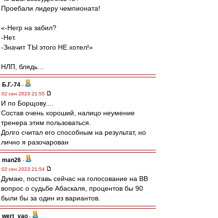
Проебали лидеру чемпионата!
«-Негр на забил?
-Нет.
-Значит ТЫ этого НЕ хотел!»
НЛП, блядь…
Б.Г.-74
-
02 сен 2023 21:55
И по Борщову....
Состав очень хороший, налицо неумение
тренера этим пользоваться.
Долго считал его способным на результат, но
лично я разочарован
man26
-
02 сен 2023 21:54
Думаю, поставь сейчас на голосование на ВВ
вопрос о судьбе Абаскаля, процентов бы 90
были бы за один из вариантов.
wert_vao
-