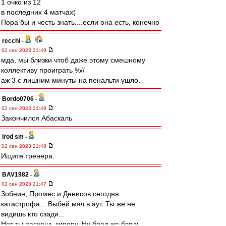
1 очко из 12
в последних 4 матчах(
Пора бы и честь знать....если она есть, конечно
recchi
-
02 сен 2023 21:49
мда, мы близки чтоб даже этому смешному
коллективу проиграть %//
аж 3 с лишним минуты на пенальти ушло.
Bordo0706
-
02 сен 2023 21:49
Закончился Абаскаль
irod sm
-
02 сен 2023 21:48
Ищите тренера.
BAV1982
-
02 сен 2023 21:47
Зобнин, Промес и Денисов сегодня
катастрофа... Выбей мяч в аут. Ты же не
видишь кто сзади...
Нет ты пасуешь киперу. Ну бред же блядь.