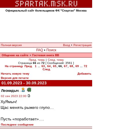
Официальный сайт болельщиков ФК "Спартак" Москва
Полная версия
Вход
•
Регистрация
FAQ
•
Поиск
Общение на сайте
Гостевая книга ВВ
»
Пред. тема
|
След. тема
Страница
66
из
72
[ Сообщений: 3561 ]
На страницу
Пред.
1
...
63
,
64
,
65
,
66
,
67
,
68
,
69
...
72
След.
Начать новую тему
Добавить
Версия для печати
01.09.2023 - 30.09.2023
Леонидыч
-
02 сен 2023 22:00
ХуЯмыч!
Щас менять рыжего глупо…
Пусть «поработает»….
Последнее сообщение