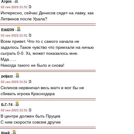
Argos
-
02 сен 2023 21:51
Интересно, сейчас Денисов сядет на лавку, как
Литвинов после Урала?
Edd209
-
02 сен 2023 21:51
Всем привет. Что-то с самого начала не
задалось.Такое чувство что приехали на ничью
сыграть 0-0. Хз, может показалось мне.
Мда......
Никогда такого не было и снова!
poljazz
-
02 сен 2023 21:51
Селихов нервничал весь матч и мог бы не
сбивать игрока Краснодара
Б.Г.-74
-
02 сен 2023 21:51
В центре должен быть Пруцев
С ним скорости совсем другие
Край
-