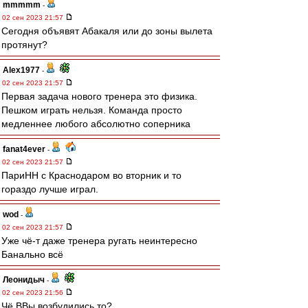
mmmmm
-
02 сен 2023 21:57
Сегодня объявят Абакаля или до зоны вылета
протянут?
Alex1977
-
02 сен 2023 21:57
Первая задача нового тренера это физика.
Пешком играть нельзя. Команда просто
медленнее любого абсолютно соперника
fanat4ever
-
02 сен 2023 21:57
ПариНН с Краснодаром во вторник и то
гораздо лучше играл.
wod
-
02 сен 2023 21:57
Уже чё-т даже тренера ругать неинтересно
Банально всё
Леонидыч
-
02 сен 2023 21:56
Чё ВВы возбудились то?