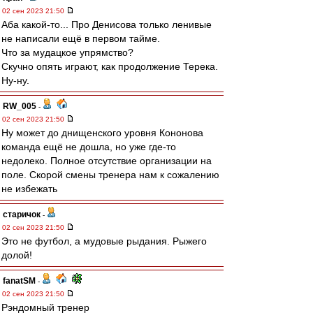
02 сен 2023 21:50
Аба какой-то... Про Денисова только ленивые
не написали ещё в первом тайме.
Что за мудацкое упрямство?
Скучно опять играют, как продолжение Терека.
Ну-ну.
RW_005
-
02 сен 2023 21:50
Ну может до днищенского уровня Кононова
команда ещё не дошла, но уже где-то
недолеко. Полное отсутствие организации на
поле. Скорой смены тренера нам к сожалению
не избежать
старичок
-
02 сен 2023 21:50
Это не футбол, а мудовые рыдания. Рыжего
долой!
fanatSM
-
02 сен 2023 21:50
Рэндомный тренер