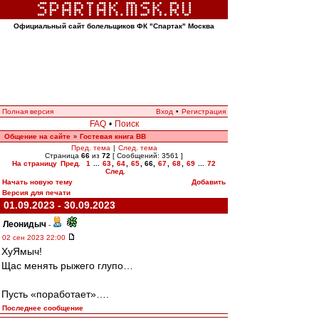
Официальный сайт болельщиков ФК "Спартак" Москва
Полная версия
Вход
•
Регистрация
FAQ
•
Поиск
Общение на сайте
Гостевая книга ВВ
»
Пред. тема
|
След. тема
Страница
66
из
72
[ Сообщений: 3561 ]
На страницу
Пред.
1
...
63
,
64
,
65
,
66
,
67
,
68
,
69
...
72
След.
Начать новую тему
Добавить
Версия для печати
01.09.2023 - 30.09.2023
Леонидыч
-
02 сен 2023 22:00
ХуЯмыч!
Щас менять рыжего глупо…
Пусть «поработает»….
Последнее сообщение