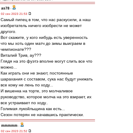
as78
-
02 сен 2023 21:53
Самый пипец в том, что нас раскусили, а наш
изобретатель ничего изобрести не может
другого.
Вот скажите, у кого нибудь есть уверенность
что мы хоть один матч до зимы выиграем в
чемпионате???
Виталий Трив, ау???
Глядя на это фуэтэ вполне могут слить все что
можно...
Как играть они не знают, постоянные
шарахания с составом, сука нас будут унижать
все кому не лень по ходу...
И вишенка на торте, это молчаливое
руководство, которое молча на это взирает, их
все устраивает по ходу..
Голимая лукойльщина как есть...
Сезон потерян не начавшись практически.
mmmmm
-
02 сен 2023 21:52