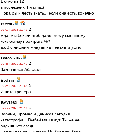
1 очко из 12
в последних 4 матчах(
Пора бы и честь знать....если она есть, конечно
recchi
-
02 сен 2023 21:49
мда, мы близки чтоб даже этому смешному
коллективу проиграть %//
аж 3 с лишним минуты на пенальти ушло.
Bordo0706
-
02 сен 2023 21:49
Закончился Абаскаль
irod sm
-
02 сен 2023 21:48
Ищите тренера.
BAV1982
-
02 сен 2023 21:47
Зобнин, Промес и Денисов сегодня
катастрофа... Выбей мяч в аут. Ты же не
видишь кто сзади...
Нет ты пасуешь киперу. Ну бред же блядь.