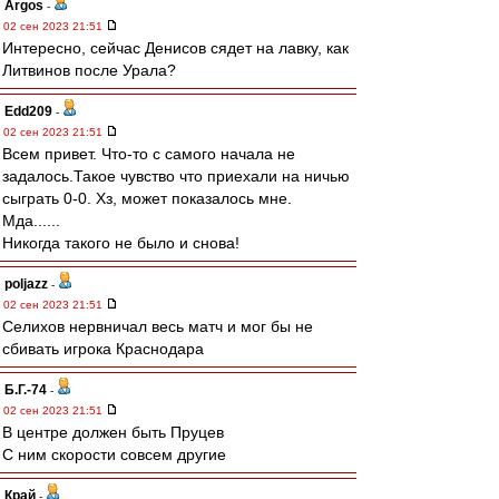
Argos
-
02 сен 2023 21:51
Интересно, сейчас Денисов сядет на лавку, как
Литвинов после Урала?
Edd209
-
02 сен 2023 21:51
Всем привет. Что-то с самого начала не
задалось.Такое чувство что приехали на ничью
сыграть 0-0. Хз, может показалось мне.
Мда......
Никогда такого не было и снова!
poljazz
-
02 сен 2023 21:51
Селихов нервничал весь матч и мог бы не
сбивать игрока Краснодара
Б.Г.-74
-
02 сен 2023 21:51
В центре должен быть Пруцев
С ним скорости совсем другие
Край
-