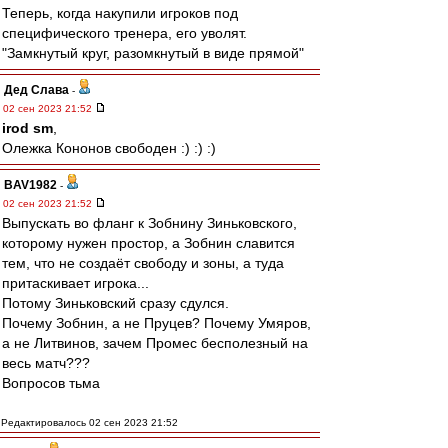
Теперь, когда накупили игроков под
специфического тренера, его уволят.
"Замкнутый круг, разомкнутый в виде прямой"
Дед Слава
-
02 сен 2023 21:52
irod sm
,
Олежка Кононов свободен :) :) :)
BAV1982
-
02 сен 2023 21:52
Выпускать во фланг к Зобнину Зиньковского,
которому нужен простор, а Зобнин славится
тем, что не создаёт свободу и зоны, а туда
притаскивает игрока...
Потому Зиньковский сразу сдулся.
Почему Зобнин, а не Пруцев? Почему Умяров,
а не Литвинов, зачем Промес бесполезный на
весь матч???
Вопросов тьма
Редактировалось 02 сен 2023 21:52