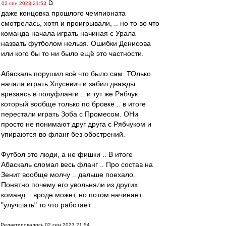
02 сен 2023 21:53
даже концовка прошлого чемпионата
смотрелась, хотя и проигрывали, .. но то во что
команда начала играть начиная с Урала
назвать футболом нельзя. Ошибки Денисова
или кого бы то ни было ещё это частности.
Абаскаль порушил всё что было сам. ТОлько
начала играть Хлусевич и забил дважды
врезаясь в полуфланги .. и тут же Рябчук
который вообще только по бровке .. в итоге
перестали играть Зоба с Промесом. ОНи
просто не понимают друг друга с Рябчуком и
упираются во фланг без обострений.
Футбол это люди, а не фишки .. В итоге
Абаскаль сломал весь фланг .. Про состав на
Зенит вообще молчу .. дальше поехало.
Понятно почему его увольняли из других
команд .. вроде может, но потом начинает
"улучшать" то что работает ..
Редактировалось 02 сен 2023 21:54