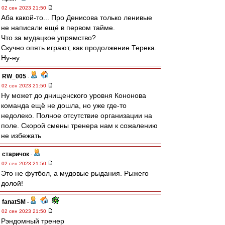
02 сен 2023 21:50
Аба какой-то... Про Денисова только ленивые
не написали ещё в первом тайме.
Что за мудацкое упрямство?
Скучно опять играют, как продолжение Терека.
Ну-ну.
RW_005
-
02 сен 2023 21:50
Ну может до днищенского уровня Кононова
команда ещё не дошла, но уже где-то
недолеко. Полное отсутствие организации на
поле. Скорой смены тренера нам к сожалению
не избежать
старичок
-
02 сен 2023 21:50
Это не футбол, а мудовые рыдания. Рыжего
долой!
fanatSM
-
02 сен 2023 21:50
Рэндомный тренер