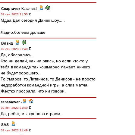
Спартачек-Казачек!
-
02 сен 2023 21:50
Мдаа.Дал сегодня Данек шоу.....
Ладно.болеем дальше
Влэйд
-
02 сен 2023 21:49
Да, обосрались.
Что ни делай, как ни рвись, но если кто-то у
тебя в команде так кошмарно лажает, ничего
не будет хорошего.
То Умяров, то Литвинов, то Денисов - не просто
недоработки командной игры, а слив матча.
Жестко просрали, что ни говори.
fanat4ever
-
02 сен 2023 21:49
Да, ребят, мы хреново играем.
SAS
-
02 сен 2023 21:49