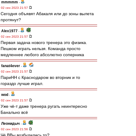
mmmmm
-
02 сен 2023 21:57
Сегодня объявят Абакаля или до зоны вылета
протянут?
Alex1977
-
02 сен 2023 21:57
Первая задача нового тренера это физика.
Пешком играть нельзя. Команда просто
медленнее любого абсолютно соперника
fanat4ever
-
02 сен 2023 21:57
ПариНН с Краснодаром во вторник и то
гораздо лучше играл.
wod
-
02 сен 2023 21:57
Уже чё-т даже тренера ругать неинтересно
Банально всё
Леонидыч
-
02 сен 2023 21:56
Чё ВВы возбудились то?