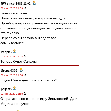
RW-since-1983.11.02
-
02 сен 2023 21:59
Бычки смешные.
Ничего им не светит, и в тройке не будут.
Проеб тренерский, рыжий выпускающий такой
стартовый, и не делающий очевидных замен -
это фиаско..
Перспективы сезона выглядят все
сомнительнее.
People
-
02 сен 2023 21:58
Теперь будет Саламыч.
Игорь 0309
-
02 сен 2023 21:58
Ждем Стаса для полного счастья?
poljazz
-
02 сен 2023 21:58
Отвратительно вошел в игру Зиньковский. Да и
Медина не лучше.