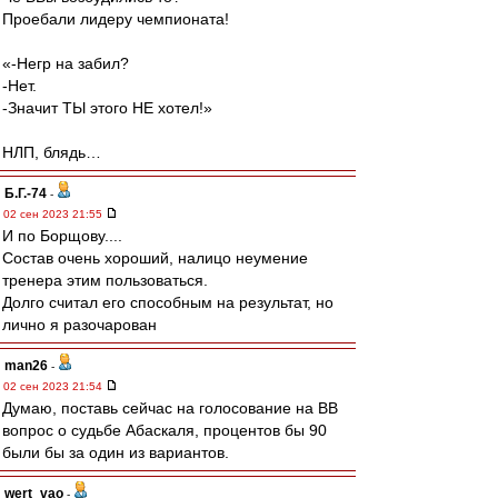
Проебали лидеру чемпионата!
«-Негр на забил?
-Нет.
-Значит ТЫ этого НЕ хотел!»
НЛП, блядь…
Б.Г.-74
-
02 сен 2023 21:55
И по Борщову....
Состав очень хороший, налицо неумение
тренера этим пользоваться.
Долго считал его способным на результат, но
лично я разочарован
man26
-
02 сен 2023 21:54
Думаю, поставь сейчас на голосование на ВВ
вопрос о судьбе Абаскаля, процентов бы 90
были бы за один из вариантов.
wert_vao
-