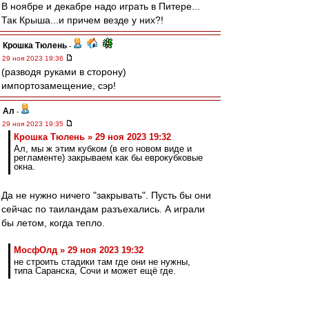
В ноябре и декабре надо играть в Питере...
Так Крыша...и причем везде у них?!
Крошка Тюлень
-
29 ноя 2023 19:36
(разводя руками в сторону)
импортозамещение, сэр!
Ал
-
29 ноя 2023 19:35
Крошка Тюлень » 29 ноя 2023 19:32
Ал, мы ж этим кубком (в его новом виде и
регламенте) закрываем как бы еврокубковые
окна.
Да не нужно ничего "закрывать". Пусть бы они
сейчас по таиландам разъехались. А играли
бы летом, когда тепло.
МосфОлд » 29 ноя 2023 19:32
не строить стадики там где они не нужны,
типа Саранска, Сочи и может ещё где.