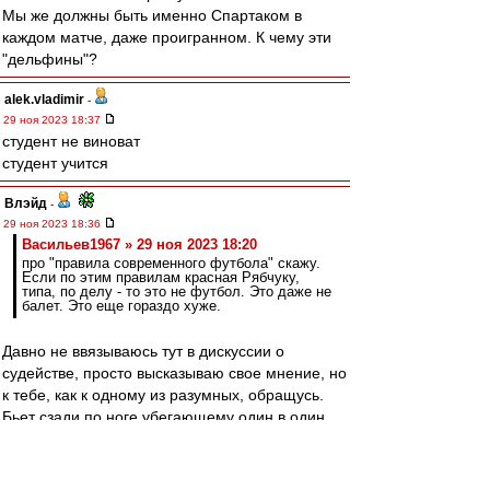
Мы же должны быть именно Спартаком в
каждом матче, даже проигранном. К чему эти
"дельфины"?
alek.vladimir
-
29 ноя 2023 18:37
студент не виноват
студент учится
Влэйд
-
29 ноя 2023 18:36
Васильев1967 » 29 ноя 2023 18:20
про "правила современного футбола" скажу.
Если по этим правилам красная Рябчуку,
типа, по делу - то это не футбол. Это даже не
балет. Это еще гораздо хуже.
Давно не ввязываюсь тут в дискуссии о
судействе, просто высказываю свое мнение, но
к тебе, как к одному из разумных, обращусь.
Бьет сзади по ноге убегающему один в один
игроку, тот падает и теряет мяч и момент.
На мой взгляд, тут не про современные
правила (сам не уважаю телевизионные "точки