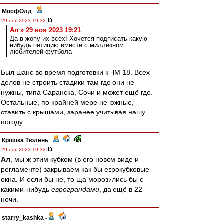
МосфОлд
-
29 ноя 2023 19:32
Ал » 29 ноя 2023 19:21
Да в жопу их всех! Хочется подписать какую-
нибудь петицию вместе с миллионом
любителей футбола
Был шанс во время подготовки к ЧМ 18. Всех
делов не строить стадики там где они не
нужны, типа Саранска, Сочи и может ещё где.
Остальные, по крайней мере не южные,
ставить с крышами, заранее учитывая нашу
погоду.
Крошка Тюлень
-
29 ноя 2023 19:32
Ал
, мы ж этим кубком (в его новом виде и
регламенте) закрываем как бы еврокубковые
окна. И если бы не, то ща морозились бы с
какими-нибудь
еврограндами
, да ещё в 22
ночи.
starry_kashka
-