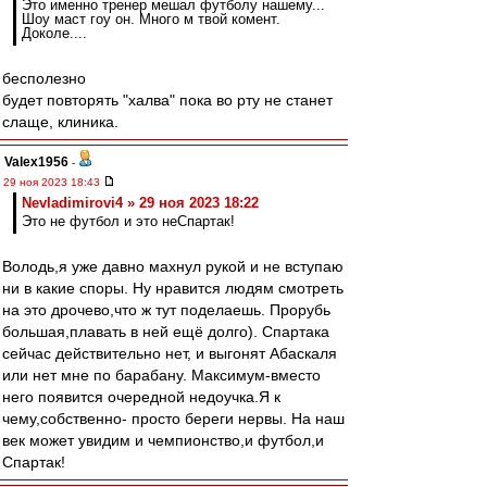
Это именно тренер мешал футболу нашему...
Шоу маст гоу он. Много м твой комент.
Доколе....
бесполезно
будет повторять "халва" пока во рту не станет
слаще, клиника.
Valex1956
-
29 ноя 2023 18:43
Nevladimirovi4 » 29 ноя 2023 18:22
Это не футбол и это неСпартак!
Володь,я уже давно махнул рукой и не вступаю
ни в какие споры. Ну нравится людям смотреть
на это дрочево,что ж тут поделаешь. Прорубь
большая,плавать в ней ещё долго). Спартака
сейчас действительно нет, и выгонят Абаскаля
или нет мне по барабану. Максимум-вместо
него появится очередной недоучка.Я к
чему,собственно- просто береги нервы. На наш
век может увидим и чемпионство,и футбол,и
Спартак!