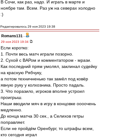
В Сочи, как раз, надо. И играть в марте и
ноябре там. Всем. Раз уж на северах холодно
:)
Редактировалось 29 ноя 2023 19:38
Romans131
-
29 ноя 2023 19:34
Если коротко:
1. Почти весь матч играли позорно.
2. Сухой с ВАРом и комментатором - мрази.
Как последний прям умолял, заклинал судейку
на красную Рябчуку,
а потом техничненько так замёл под ковёр
явную руку у колхозника. Просто падаль.
3. Что поразило, игроков вполне устроил
проигрыш.
Наши вводили мяч в игру в концовке оооочень
медленно.
До конца матча 30 сек., а Селихов гетры
поправляет.
Если не пройдём Оренбург, то штрафы всем,
кто сегодня играл