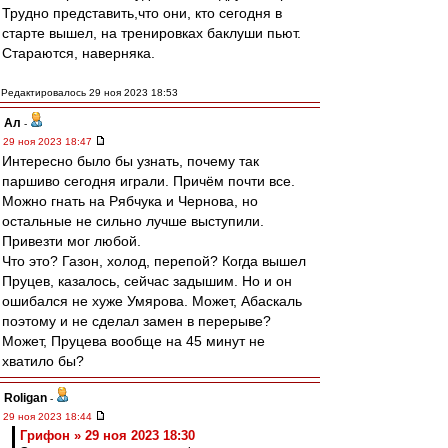
Трудно представить,что они, кто сегодня в
старте вышел, на тренировках баклуши пьют.
Стараются, наверняка.
Редактировалось 29 ноя 2023 18:53
Ал
-
29 ноя 2023 18:47
Интересно было бы узнать, почему так
паршиво сегодня играли. Причём почти все.
Можно гнать на Рябчука и Чернова, но
остальные не сильно лучше выступили.
Привезти мог любой.
Что это? Газон, холод, перепой? Когда вышел
Пруцев, казалось, сейчас задышим. Но и он
ошибался не хуже Умярова. Может, Абаскаль
поэтому и не сделал замен в перерыве?
Может, Пруцева вообще на 45 минут не
хватило бы?
Roligan
-
29 ноя 2023 18:44
Грифон » 29 ноя 2023 18:30