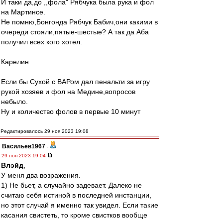
И таки да,до ,,фола" Рябчука была рука и фол
на Мартинсе.
Не помню,Бонгонда Рябчук Бабич,они какими в
очереди стояли,пятые-шестые? А так да Аба
получил всех кого хотел.
Карелин
Если бы Сухой с ВАРом дал пенальти за игру
рукой хозяев и фол на Медине,вопросов
небыло.
Ну и количество фолов в первые 10 минут
Редактировалось 29 ноя 2023 19:08
Васильев1967
-
29 ноя 2023 19:04
Влэйд
,
У меня два возражения.
1) Не бьет, а случайно задевает. Далеко не
считаю себя истиной в последней инстанции,
но этот случай я именно так увидел. Если такие
касания свистеть, то кроме свистков вообще