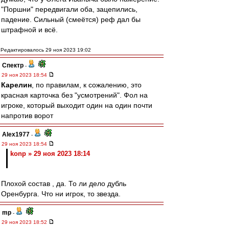
"Поршни" передвигали оба, зацепились,
падение. Сильный (смеётся) реф дал бы
штрафной и всё.
Редактировалось 29 ноя 2023 19:02
Спектр
-
29 ноя 2023 18:54
Карелин
, по правилам, к сожалению, это
красная карточка без "усмотрений". Фол на
игроке, который выходит один на один почти
напротив ворот
Alex1977
-
29 ноя 2023 18:54
konp » 29 ноя 2023 18:14
Плохой состав , да. То ли дело дубль
Оренбурга. Что ни игрок, то звезда.
mp
-
29 ноя 2023 18:52