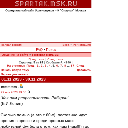
Официальный сайт болельщиков ФК "Спартак" Москва
Полная версия
Вход
•
Регистрация
FAQ
•
Поиск
Общение на сайте
Гостевая книга ВВ
»
Пред. тема
|
След. тема
Страница
5
из
87
[ Сообщений: 4346 ]
На страницу
Пред.
1
,
2
,
3
,
4
,
5
,
6
,
7
,
8
...
87
След.
Начать новую тему
Добавить
Версия для печати
01.11.2023 - 30.11.2023
mmmmm
-
29 ноя 2023 19:50
"Как нам реорганизовать Рабкрин"
(В.И.Ленин)
Сколько помню (а это с 60-х), постоянно идут
прения в прессе и среди простых масс
любителей футбола о том, как нам (нам!!!) так