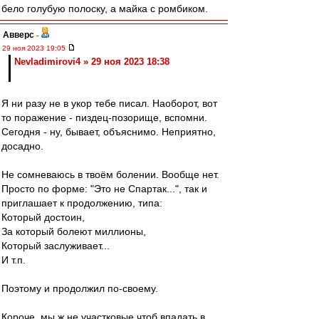
бело голубую полоску, а майка с ромбиком.
Авверс
-
29 ноя 2023 19:05
Nevladimirovi4 » 29 ноя 2023 18:38
Я ни разу не в укор тебе писал. Наоборот, вот
то поражение - пиздец-позорище, вспомни.
Сегодня - ну, бывает, объяснимо. Неприятно,
досадно.
Не сомневаюсь в твоём болении. Вообще нет.
Просто по форме: "Это не Спартак...", так и
приглашает к продолжению, типа:
Который достоин,
За который болеют миллионы,
Который заслуживает...
И т.п.
Поэтому и продолжил по-своему.
Короче, мы ж не участковые чтоб впадать в