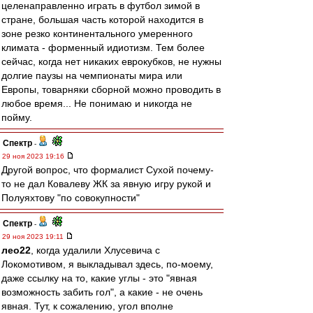
целенаправленно играть в футбол зимой в
стране, большая часть которой находится в
зоне резко континентального умеренного
климата - форменный идиотизм. Тем более
сейчас, когда нет никаких еврокубков, не нужны
долгие паузы на чемпионаты мира или
Европы, товарняки сборной можно проводить в
любое время... Не понимаю и никогда не
пойму.
Спектр
-
29 ноя 2023 19:16
Другой вопрос, что формалист Сухой почему-
то не дал Ковалеву ЖК за явную игру рукой и
Полуяхтову "по совокупности"
Спектр
-
29 ноя 2023 19:11
лео22
, когда удалили Хлусевича с
Локомотивом, я выкладывал здесь, по-моему,
даже ссылку на то, какие углы - это "явная
возможность забить гол", а какие - не очень
явная. Тут, к сожалению, угол вполне