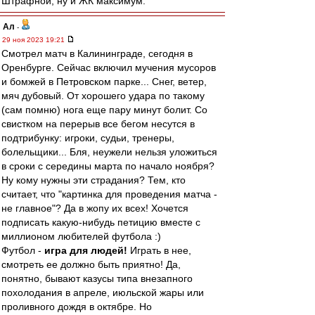
Штрафной, ну и ЖК максимум.
Ал
-
29 ноя 2023 19:21
Смотрел матч в Калининграде, сегодня в
Оренбурге. Сейчас включил мучения мусоров
и бомжей в Петровском парке... Снег, ветер,
мяч дубовый. От хорошего удара по такому
(сам помню) нога еще пару минут болит. Со
свистком на перерыв все бегом несутся в
подтрибунку: игроки, судьи, тренеры,
болельщики... Бля, неужели нельзя уложиться
в сроки с середины марта по начало ноября?
Ну кому нужны эти страдания? Тем, кто
считает, что "картинка для проведения матча -
не главное"? Да в жопу их всех! Хочется
подписать какую-нибудь петицию вместе с
миллионом любителей футбола :)
Футбол -
игра для людей!
Играть в нее,
смотреть ее должно быть приятно! Да,
понятно, бывают казусы типа внезапного
похолодания в апреле, июльской жары или
проливного дождя в октябре. Но