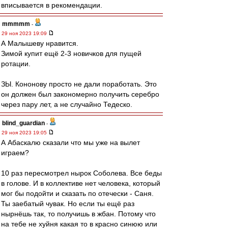
вписывается в рекомендации.
mmmmm
-
29 ноя 2023 19:09
А Малышеву нравится.
Зимой купит ещё 2-3 новичков для пущей
ротации.
ЗЫ. Кононову просто не дали поработать. Это
он должен был закономерно получить серебро
через пару лет, а не случайно Тедеско.
blind_guardian
-
29 ноя 2023 19:05
А Абаскалю сказали что мы уже на вылет
играем?
10 раз пересмотрел нырок Соболева. Все беды
в голове. И в коллективе нет человека, который
мог бы подойти и сказать по отечески - Саня.
Ты заебатый чувак. Но если ты ещё раз
нырнёшь так, то получишь в жбан. Потому что
на тебе не хуйня какая то в красно синюю или