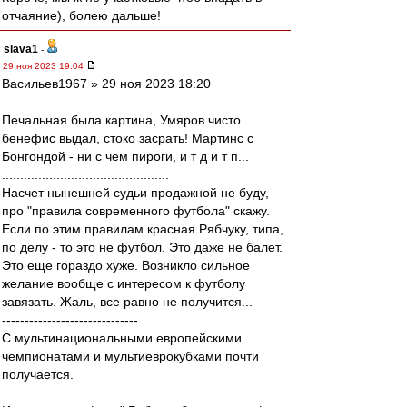
отчаяние), болею дальше!
slava1
-
29 ноя 2023 19:04
Васильев1967 » 29 ноя 2023 18:20
Печальная была картина, Умяров чисто
бенефис выдал, стоко засрать! Мартинс с
Бонгондой - ни с чем пироги, и т д и т п...
..............................................
Насчет нынешней судьи продажной не буду,
про "правила современного футбола" скажу.
Если по этим правилам красная Рябчуку, типа,
по делу - то это не футбол. Это даже не балет.
Это еще гораздо хуже. Возникло сильное
желание вообще с интересом к футболу
завязать. Жаль, все равно не получится...
------------------------------
С мультинациональными европейскими
чемпионатами и мультиеврокубками почти
получается.