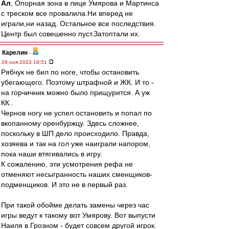
Ал
, Опорная зона в лице Умярова и Мартинса
с треском все провалила.Ни вперед не
играли,ни назад. Остальное все последствия.
Центр был совешенно пуст.Затоптали их.
Карелин
-
29 ноя 2023 18:51
Рябчук не бил по ноге, чтобы остановить
убегающего. Поэтому штрафной и ЖК. И то -
на горчичник можно было прищурится. А уж
КК..
Чернов ногу не успел остановить и попал по
вкопанному оренбуржцу. Здесь сложнее,
поскольку в ШП дело происходило. Правда,
хозяева и так на гол уже наиграли напором,
пока наши втягивались в игру.
К сожалению, эти усмотрения рефа не
отменяют несыгранность наших сменщиков-
подменщиков. И это не в первый раз.
При такой обойме делать замены через час
игры ведут к такому вот Умярову. Вот выпусти
Наиля в Грозном - будет совсем другой игрок.