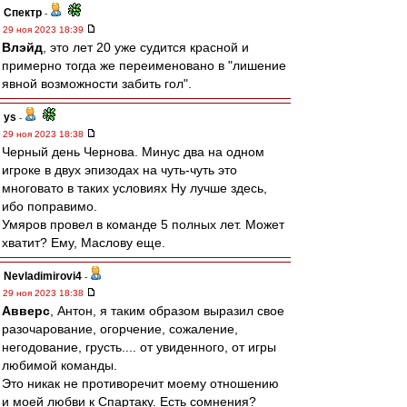
Спектр
-
29 ноя 2023 18:39
Влэйд
, это лет 20 уже судится красной и
примерно тогда же переименовано в "лишение
явной возможности забить гол".
ys
-
29 ноя 2023 18:38
Черный день Чернова. Минус два на одном
игроке в двух эпизодах на чуть-чуть это
многовато в таких условиях Ну лучше здесь,
ибо поправимо.
Умяров провел в команде 5 полных лет. Может
хватит? Ему, Маслову еще.
Nevladimirovi4
-
29 ноя 2023 18:38
Авверс
, Антон, я таким образом выразил свое
разочарование, огорчение, сожаление,
негодование, грусть.... от увиденного, от игры
любимой команды.
Это никак не противоречит моему отношению
и моей любви к Спартаку. Есть сомнения?