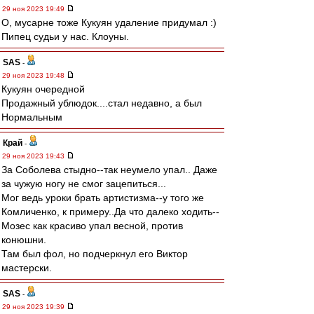
29 ноя 2023 19:49
О, мусарне тоже Кукуян удаление придумал :)
Пипец судьи у нас. Клоуны.
SAS
-
29 ноя 2023 19:48
Кукуян очередной
Продажный ублюдок....стал недавно, а был
Нормальным
Край
-
29 ноя 2023 19:43
За Соболева стыдно--так неумело упал.. Даже
за чужую ногу не смог зацепиться...
Мог ведь уроки брать артистизма--у того же
Комличенко, к примеру..Да что далеко ходить--
Мозес как красиво упал весной, против
конюшни.
Там был фол, но подчеркнул его Виктор
мастерски.
SAS
-
29 ноя 2023 19:39