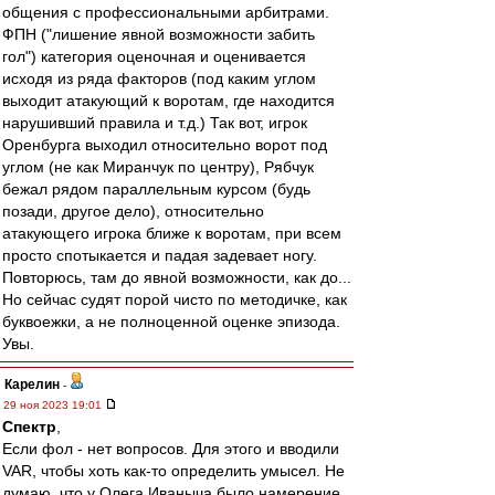
общения с профессиональными арбитрами.
ФПН ("лишение явной возможности забить
гол") категория оценочная и оценивается
исходя из ряда факторов (под каким углом
выходит атакующий к воротам, где находится
нарушивший правила и т.д.) Так вот, игрок
Оренбурга выходил относительно ворот под
углом (не как Миранчук по центру), Рябчук
бежал рядом параллельным курсом (будь
позади, другое дело), относительно
атакующего игрока ближе к воротам, при всем
просто спотыкается и падая задевает ногу.
Повторюсь, там до явной возможности, как до...
Но сейчас судят порой чисто по методичке, как
буквоежки, а не полноценной оценке эпизода.
Увы.
Карелин
-
29 ноя 2023 19:01
Спектр
,
Если фол - нет вопросов. Для этого и вводили
VAR, чтобы хоть как-то определить умысел. Не
думаю, что у Олега Иваныча было намерение.