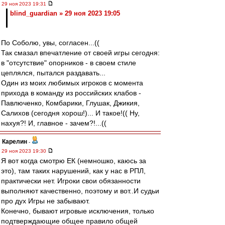
29 ноя 2023 19:31
blind_guardian » 29 ноя 2023 19:05
По Соболю, увы, согласен...((
Так смазал впечатление от своей игры сегодня:
в "отсутствие" опорников - в своем стиле
цеплялся, пытался раздавать...
Один из моих любимых игроков с момента
прихода в команду из российских клабов -
Павлюченко, Комбарики, Глушак, Джикия,
Салихов (сегодня хорош!)... И такое!(( Ну,
нахуя?! И, главное - зачем?!...((
Карелин
-
29 ноя 2023 19:30
Я вот когда смотрю ЕК (немношко, каюсь за
это), там таких нарушений, как у нас в РПЛ,
практически нет. Игроки свои обязанности
выполняют качественно, поэтому и вот..И судьи
про дух Игры не забывают.
Конечно, бывают игровые исключения, только
подтверждающие общее правило общей