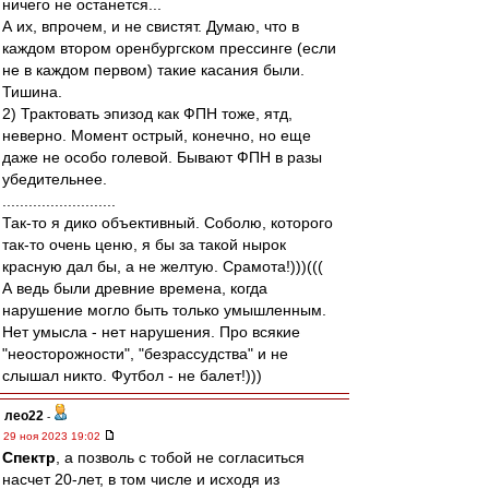
ничего не останется...
А их, впрочем, и не свистят. Думаю, что в
каждом втором оренбургском прессинге (если
не в каждом первом) такие касания были.
Тишина.
2) Трактовать эпизод как ФПН тоже, ятд,
неверно. Момент острый, конечно, но еще
даже не особо голевой. Бывают ФПН в разы
убедительнее.
..........................
Так-то я дико объективный. Соболю, которого
так-то очень ценю, я бы за такой нырок
красную дал бы, а не желтую. Срамота!)))(((
А ведь были древние времена, когда
нарушение могло быть только умышленным.
Нет умысла - нет нарушения. Про всякие
"неосторожности", "безрассудства" и не
слышал никто. Футбол - не балет!)))
лео22
-
29 ноя 2023 19:02
Спектр
, а позволь с тобой не согласиться
насчет 20-лет, в том числе и исходя из