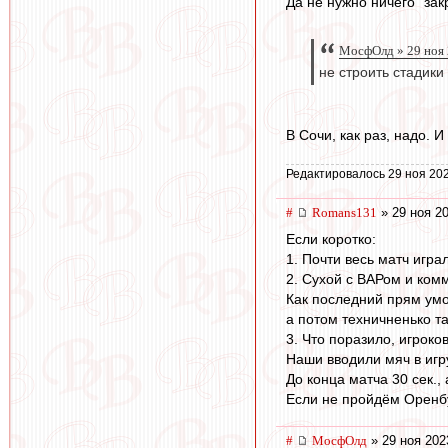
Да не нужно ничего "зак
МосфОлд » 29 ноя 
не строить стадики
В Сочи, как раз, надо. И
Редактировалось 29 ноя 202
#
Romans131
» 29 ноя 20
Если коротко:
1. Почти весь матч игра
2. Сухой с ВАРом и ком
Как последний прям умо
а потом техничненько та
3. Что поразило, игроко
Наши вводили мяч в игр
До конца матча 30 сек.,
Если не пройдём Оренбу
#
МосфОлд
» 29 ноя 202