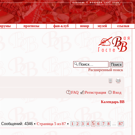
орумы
прогнозы
фан-клуб
юмор
музей
ссылки
Расширенный поиск
FAQ
Регистрация
Вход
Календарь ВВ
5
Сообщений: 4346 •
Страница
5
из
87
•
1
2
3
4
6
7
8
...
87