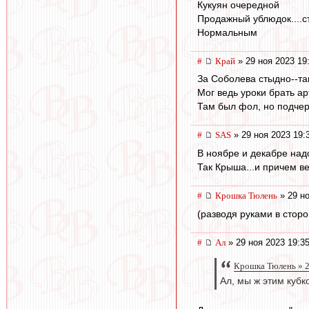
Кукуян очередной
Продажный ублюдок....с
Нормальным
#
Край
» 29 ноя 2023 19
За Соболева стыдно--так
Мог ведь уроки брать ар
Там был фол, но подчер
#
SAS
» 29 ноя 2023 19:
В ноябре и декабре надо
Так Крыша...и причем ве
#
Крошка Тюлень
» 29 но
(разводя руками в стор
#
Ал
» 29 ноя 2023 19:3
Крошка Тюлень » 2
Ал, мы ж этим кубк