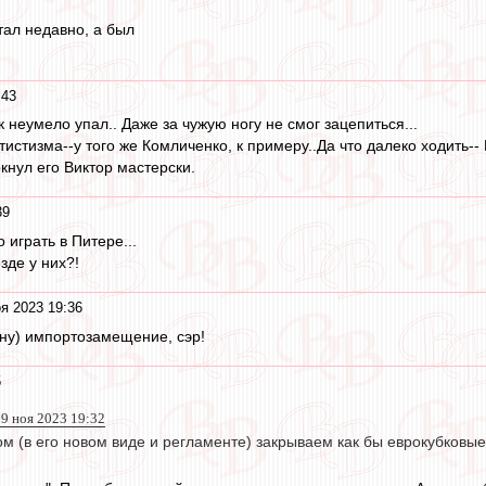
тал недавно, а был
:43
 неумело упал.. Даже за чужую ногу не смог зацепиться...
тистизма--у того же Комличенко, к примеру..Да что далеко ходить--
кнул его Виктор мастерски.
39
 играть в Питере...
зде у них?!
я 2023 19:36
ону) импортозамещение, сэр!
5
9 ноя 2023 19:32
ом (в его новом виде и регламенте) закрываем как бы еврокубковые