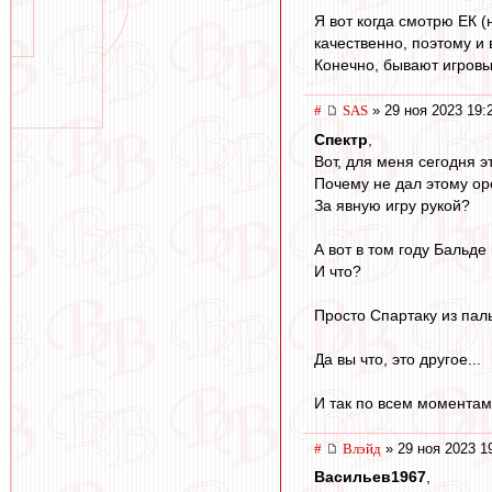
Я вот когда смотрю ЕК (
качественно, поэтому и 
Конечно, бывают игров
#
SAS
» 29 ноя 2023 19:
Спектр
,
Вот, для меня сегодня э
Почему не дал этому ор
За явную игру рукой?
А вот в том году Бальде 
И что?
Просто Спартаку из пал
Да вы что, это другое...
И так по всем моментам
#
Влэйд
» 29 ноя 2023 1
Васильев1967
,