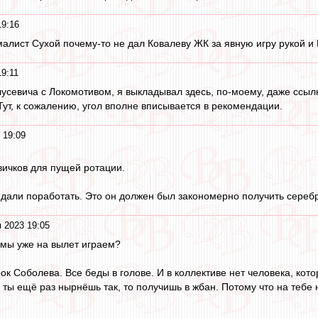
19:16
малист Сухой почему-то не дал Ковалеву ЖК за явную игру рукой и 
19:11
лусевича с Локомотивом, я выкладывал здесь, по-моему, даже ссылку 
 Тут, к сожалению, угол вполне вписывается в рекомендации.
 19:09
вичков для пущей ротации.
 дали поработать. Это он должен был закономерно получить серебро
 2023 19:05
 мы уже на вылет играем?
к Соболева. Все беды в голове. И в коллективе нет человека, кото
 ты ещё раз нырнёшь так, то получишь в жбан. Потому что на тебе 