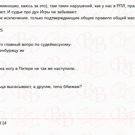
немношко, каюсь за это), там таких нарушений, как у нас в РПЛ, пр
вот..И судьи про дух Игры не забывают.
ые исключения, только подтверждающие общее правило общей маст
25
то главный вопро по судейкесухому-
енбуржцу жк
на ногу в Питере не так же наступили...
ьца высасывают, а другим, типа бАмжам?
9:24