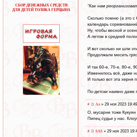
СБОР ДЕНЕЖНЫХ СРЕДСТВ
"Как нам реорганизова
ДЛЯ ДЕТЕЙ ТОЛИКА ГЕРЦЫНА
Сколько помню (а это с 
календарь соревнований
Ну, чтобы весной и осен
А летом в средней полос
И вот сколько ни шли эт
Продолжали месить грязь
И так 60-е, 70-е, 80-е, 9
Изменилось всё, даже н
И только вот эта херня 
По-детски наивно даже 
#
Ал
» 29 ноя 2023 19:4
О, мусарне тоже Кукуян
Пипец судьи у нас. Клоу
#
SAS
» 29 ноя 2023 19: