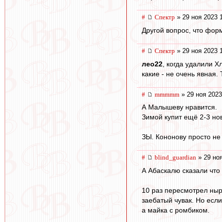
#
Спектр
» 29 ноя 2023 
Другой вопрос, что фор
#
Спектр
» 29 ноя 2023 
лео22
, когда удалили Х
какие - не очень явная.
#
mmmmm
» 29 ноя 2023
А Малышеву нравится.
Зимой купит ещё 2-3 но
ЗЫ. Кононову просто не
#
blind_guardian
» 29 ноя
А Абаскалю сказали что
10 раз пересмотрел ныро
заебатый чувак. Но если
а майка с ромбиком.