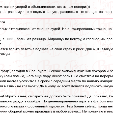
м, как ни уверяй в объективности, кто ж нам поверит))
 по-разному, что ж поделать, пусть расцветают те сто цветов, черт 
:24
ервых отталкиваюсь от мнения судей. Не ангажированных точно, но 
дняшний - большая разница. Миранчук по центру, а главное мы про
а.
ается только лететь в подкате на свой страх и риск. Для ФПН атак
симум.
1
граде, сегодня в Оренбурге. Сейчас включил мучения мусоров и бом
у (сам помню) нога еще пару минут болит. Со свистком на перерыв 
ели нельзя уложиться в сроки с середины марта по начало ноября?
ия матча - не главное"? Да в жопу их всех! Хочется подписать ка
ей!
Играть в нее, смотреть ее должно быть приятно! Да, понятно, б
ивного дождя в октябре. Но целенаправленно играть в футбол зимо
нного климата - форменный идиотизм. Тем более сейчас, когда нет
няки сборной можно проводить в любое время... Не понимаю и ник