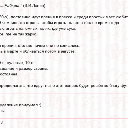
ть Рабкрин"
(В.И.Ленин)
60-х), постоянно идут прения в прессе и среди простых масс любите
 чемпионата страны, чтобы играть только в тёплое время года.
ью играть на южных полях, где уже сухо.
е, где не так жарко.
и прения, столько ничем они не кончались.
 в марте и обливаться потом в августе.
0-е, нулевые, 10-е.
азвание и размер страны.
постоянна.
предполагать, что вдруг ныне этот вопрос будет решён ко благу фу
9
 удаление придумал :)
ны.
48