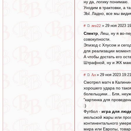
ну да, логику понимаю.
Уходим в трактовки, а та
ЗЫ. Ладно, все мы видим
#
лео22
» 29 ноя 2023 19
Спектр
, Леш, ну я во-п
совокупности.
Эпизод с Хлусом и сего
для реализации момент
А чтобы достать его ост
Штрафной, ну и ЖК мак
#
Ал
» 29 ноя 2023 19:2
Смотрел матч в Калинин
хорошего удара по таком
болельщики... Бля, неуж
"картинка для проведен
:)
Футбол -
игра для люд
июльской жары или прол
континентального умере
мира или Европы, товар