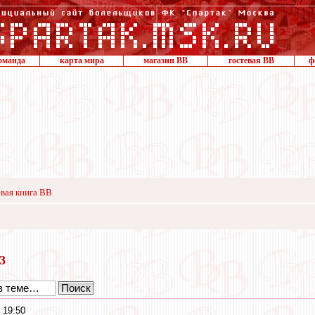
оманда
карта мира
магазин ВВ
гостевая ВВ
ф
вая книга ВВ
23
 19:50