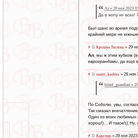
Ал » 29 ноя 2023 1
Да в жопу их всех
Был шанс во время подго
крайней мере не южные,
#
Крошка Тюлень
» 29 но
Ал
, мы ж этим кубком (
еврограндами
, да ещё 
#
starry_kashka
» 29 ноя 
blind_guardian » 2
По Соболю, увы, согласе
Так смазал впечатление 
Один из моих любимых и
хорош!)... И такое!(( Ну,
#
Карелин
» 29 ноя 2023