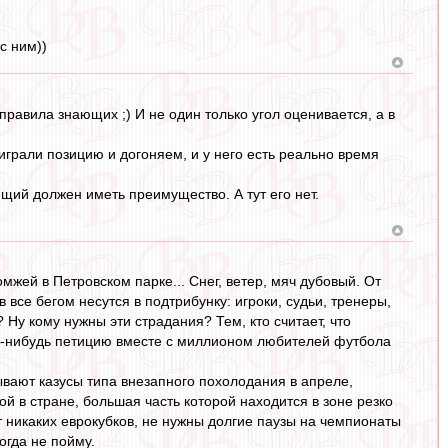
с ним))
правила знающих ;) И не один только угол оценивается, а в
играли позицию и догоняем, и у него есть реально время
ующий должен иметь преимущество. А тут его нет.
жей в Петровском парке... Снег, ветер, мяч дубовый. От
все бегом несутся в подтрибунку: игроки, судьи, тренеры,
 Ну кому нужны эти страдания? Тем, кто считает, что
кую-нибудь петицию вместе с миллионом любителей футбола
ывают казусы типа внезапного похолодания в апреле,
й в стране, большая часть которой находится в зоне резко
 никаких еврокубков, не нужны долгие паузы на чемпионаты
огда не пойму.