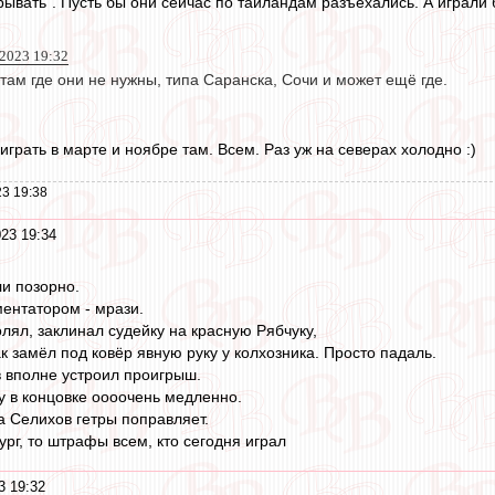
рывать". Пусть бы они сейчас по таиландам разъехались. А играли 
2023 19:32
 там где они не нужны, типа Саранска, Сочи и может ещё где.
 играть в марте и ноябре там. Всем. Раз уж на северах холодно :)
3 19:38
23 19:34
ли позорно.
ментатором - мрази.
лял, заклинал судейку на красную Рябчуку,
к замёл под ковёр явную руку у колхозника. Просто падаль.
в вполне устроил проигрыш.
у в концовке оооочень медленно.
 а Селихов гетры поправляет.
рг, то штрафы всем, кто сегодня играл
3 19:32