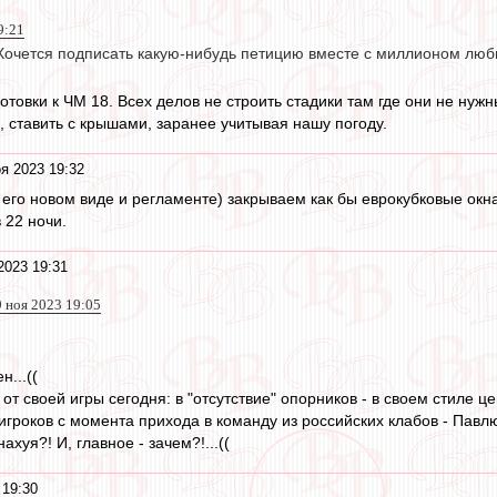
9:21
! Хочется подписать какую-нибудь петицию вместе с миллионом лю
товки к ЧМ 18. Всех делов не строить стадики там где они не нужн
 ставить с крышами, заранее учитывая нашу погоду.
я 2023 19:32
в его новом виде и регламенте) закрываем как бы еврокубковые окн
в 22 ночи.
2023 19:31
9 ноя 2023 19:05
н...((
от своей игры сегодня: в "отсутствие" опорников - в своем стиле це
гроков с момента прихода в команду из российских клабов - Павлю
 нахуя?! И, главное - зачем?!...((
 19:30