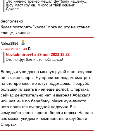
Это именно тренер мешал футболу нашему...
Шоу маст гоу он. Много м твой комент.
Доколе....
бесполезно
будет повторять "халва" пока во рту не станет
слаще, клиника.
Valex1956
-
29 ноя 2023 18:43
Nevladimirovi4 » 29 ноя 2023 18:22
Это не футбол и это неСпартак!
Володь,я уже давно махнул рукой и не вступаю
ни в какие споры. Ну нравится людям смотреть
на это дрочево,что ж тут поделаешь. Прорубь
большая,плавать в ней ещё долго). Спартака
сейчас действительно нет, и выгонят Абаскаля
или нет мне по барабану. Максимум-вместо
него появится очередной недоучка.Я к
чему,собственно- просто береги нервы. На наш
век может увидим и чемпионство,и футбол,и
Спартак!