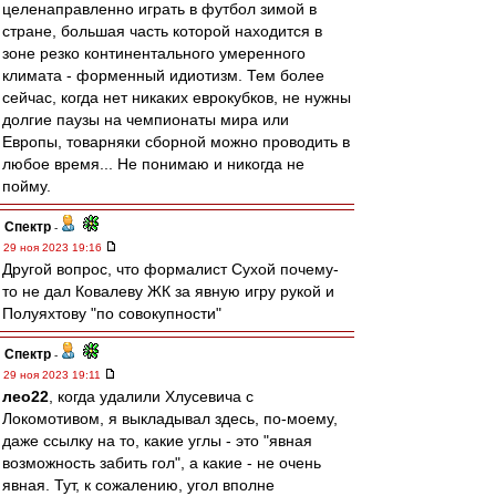
целенаправленно играть в футбол зимой в
стране, большая часть которой находится в
зоне резко континентального умеренного
климата - форменный идиотизм. Тем более
сейчас, когда нет никаких еврокубков, не нужны
долгие паузы на чемпионаты мира или
Европы, товарняки сборной можно проводить в
любое время... Не понимаю и никогда не
пойму.
Спектр
-
29 ноя 2023 19:16
Другой вопрос, что формалист Сухой почему-
то не дал Ковалеву ЖК за явную игру рукой и
Полуяхтову "по совокупности"
Спектр
-
29 ноя 2023 19:11
лео22
, когда удалили Хлусевича с
Локомотивом, я выкладывал здесь, по-моему,
даже ссылку на то, какие углы - это "явная
возможность забить гол", а какие - не очень
явная. Тут, к сожалению, угол вполне