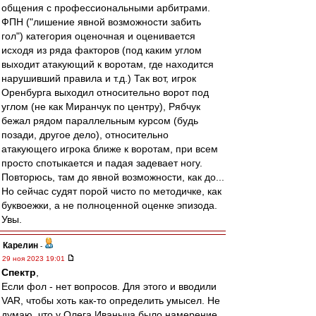
общения с профессиональными арбитрами.
ФПН ("лишение явной возможности забить
гол") категория оценочная и оценивается
исходя из ряда факторов (под каким углом
выходит атакующий к воротам, где находится
нарушивший правила и т.д.) Так вот, игрок
Оренбурга выходил относительно ворот под
углом (не как Миранчук по центру), Рябчук
бежал рядом параллельным курсом (будь
позади, другое дело), относительно
атакующего игрока ближе к воротам, при всем
просто спотыкается и падая задевает ногу.
Повторюсь, там до явной возможности, как до...
Но сейчас судят порой чисто по методичке, как
буквоежки, а не полноценной оценке эпизода.
Увы.
Карелин
-
29 ноя 2023 19:01
Спектр
,
Если фол - нет вопросов. Для этого и вводили
VAR, чтобы хоть как-то определить умысел. Не
думаю, что у Олега Иваныча было намерение.