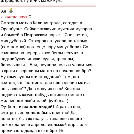
Штрафной, ну и ЖК максимум.
Ал
-
29 ноя 2023 19:21
Смотрел матч в Калининграде, сегодня в
Оренбурге. Сейчас включил мучения мусоров
и бомжей в Петровском парке... Снег, ветер,
мяч дубовый. От хорошего удара по такому
(сам помню) нога еще пару минут болит. Со
свистком на перерыв все бегом несутся в
подтрибунку: игроки, судьи, тренеры,
болельщики... Бля, неужели нельзя уложиться
в сроки с середины марта по начало ноября?
Ну кому нужны эти страдания? Тем, кто
считает, что "картинка для проведения матча -
не главное"? Да в жопу их всех! Хочется
подписать какую-нибудь петицию вместе с
миллионом любителей футбола :)
Футбол -
игра для людей!
Играть в нее,
смотреть ее должно быть приятно! Да,
понятно, бывают казусы типа внезапного
похолодания в апреле, июльской жары или
проливного дождя в октябре. Но