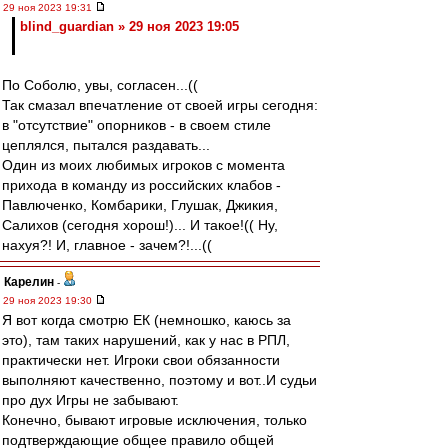
29 ноя 2023 19:31
blind_guardian » 29 ноя 2023 19:05
По Соболю, увы, согласен...((
Так смазал впечатление от своей игры сегодня:
в "отсутствие" опорников - в своем стиле
цеплялся, пытался раздавать...
Один из моих любимых игроков с момента
прихода в команду из российских клабов -
Павлюченко, Комбарики, Глушак, Джикия,
Салихов (сегодня хорош!)... И такое!(( Ну,
нахуя?! И, главное - зачем?!...((
Карелин
-
29 ноя 2023 19:30
Я вот когда смотрю ЕК (немношко, каюсь за
это), там таких нарушений, как у нас в РПЛ,
практически нет. Игроки свои обязанности
выполняют качественно, поэтому и вот..И судьи
про дух Игры не забывают.
Конечно, бывают игровые исключения, только
подтверждающие общее правило общей