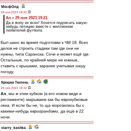
МосфОлд
-
29 ноя 2023 19:32
Ал » 29 ноя 2023 19:21
Да в жопу их всех! Хочется подписать какую-
нибудь петицию вместе с миллионом
любителей футбола
Был шанс во время подготовки к ЧМ 18. Всех
делов не строить стадики там где они не
нужны, типа Саранска, Сочи и может ещё где.
Остальные, по крайней мере не южные,
ставить с крышами, заранее учитывая нашу
погоду.
Крошка Тюлень
-
29 ноя 2023 19:32
Ал
, мы ж этим кубком (в его новом виде и
регламенте) закрываем как бы еврокубковые
окна. И если бы не, то ща морозились бы с
какими-нибудь
еврограндами
, да ещё в 22
ночи.
starry_kashka
-