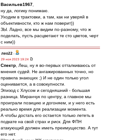
Васильев1967
,
ну да, логику понимаю.
Уходим в трактовки, а там, как ни уверяй в
объективности, кто ж нам поверит))
ЗЫ. Ладно, все мы видим по-разному, что ж
поделать, пусть расцветают те сто цветов, черт
с ним))
лео22
-
29 ноя 2023 19:24
Спектр
, Леш, ну я во-первых отталкиваюсь от
мнения судей. Не ангажированных точно, но
правила знающих ;) И не один только угол
оценивается, а в совокупности.
Эпизод с Хлусом и сегодняшний - большая
разница. Миранчук по центру, а главное мы
проиграли позицию и догоняем, и у него есть
реально время для реализации момента.
А чтобы достать его остается только лететь в
подкате на свой страх и риск. Для ФПН
атакующий должен иметь преимущество. А тут
его нет.