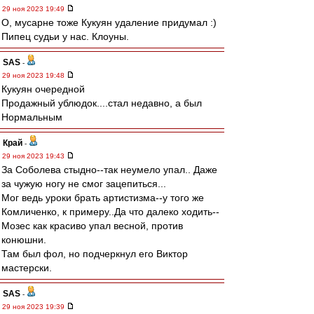
29 ноя 2023 19:49
О, мусарне тоже Кукуян удаление придумал :)
Пипец судьи у нас. Клоуны.
SAS
-
29 ноя 2023 19:48
Кукуян очередной
Продажный ублюдок....стал недавно, а был
Нормальным
Край
-
29 ноя 2023 19:43
За Соболева стыдно--так неумело упал.. Даже
за чужую ногу не смог зацепиться...
Мог ведь уроки брать артистизма--у того же
Комличенко, к примеру..Да что далеко ходить--
Мозес как красиво упал весной, против
конюшни.
Там был фол, но подчеркнул его Виктор
мастерски.
SAS
-
29 ноя 2023 19:39