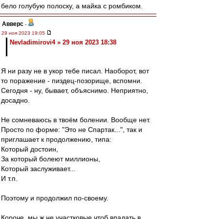
бело голубую полоску, а майка с ромбиком.
Авверс
-
29 ноя 2023 19:05
Nevladimirovi4 » 29 ноя 2023 18:38
Я ни разу не в укор тебе писал. Наоборот, вот
то поражение - пиздец-позорище, вспомни.
Сегодня - ну, бывает, объяснимо. Неприятно,
досадно.
Не сомневаюсь в твоём болении. Вообще нет.
Просто по форме: "Это не Спартак...", так и
приглашает к продолжению, типа:
Который достоин,
За который болеют миллионы,
Который заслуживает...
И т.п.
Поэтому и продолжил по-своему.
Короче, мы ж не участковые чтоб впадать в