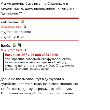
Мы же должны быть именно Спартаком в
каждом матче, даже проигранном. К чему эти
"дельфины"?
alek.vladimir
-
29 ноя 2023 18:37
студент не виноват
студент учится
Влэйд
-
29 ноя 2023 18:36
Васильев1967 » 29 ноя 2023 18:20
про "правила современного футбола" скажу.
Если по этим правилам красная Рябчуку,
типа, по делу - то это не футбол. Это даже не
балет. Это еще гораздо хуже.
Давно не ввязываюсь тут в дискуссии о
судействе, просто высказываю свое мнение, но
к тебе, как к одному из разумных, обращусь.
Бьет сзади по ноге убегающему один в один
игроку, тот падает и теряет мяч и момент.
На мой взгляд, тут не про современные
правила (сам не уважаю телевизионные "точки