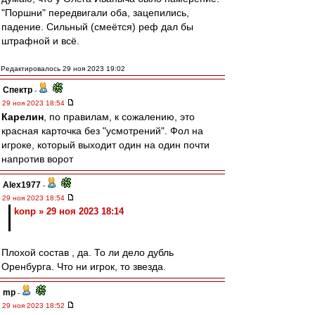
"Поршни" передвигали оба, зацепились,
падение. Сильный (смеётся) реф дал бы
штрафной и всё.
Редактировалось 29 ноя 2023 19:02
Спектр
-
29 ноя 2023 18:54
Карелин
, по правилам, к сожалению, это
красная карточка без "усмотрений". Фол на
игроке, который выходит один на один почти
напротив ворот
Alex1977
-
29 ноя 2023 18:54
konp » 29 ноя 2023 18:14
Плохой состав , да. То ли дело дубль
Оренбурга. Что ни игрок, то звезда.
mp
-
29 ноя 2023 18:52