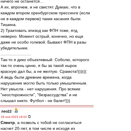
ничего не останется...
А их, впрочем, и не свистят. Думаю, что в
каждом втором оренбургском прессинге (если
не в каждом первом) такие касания были.
Тишина.
2) Трактовать эпизод как ФПН тоже, ятд,
неверно. Момент острый, конечно, но еще
даже не особо голевой. Бывают ФПН в разы
убедительнее.
..........................
Так-то я дико объективный. Соболю, которого
так-то очень ценю, я бы за такой нырок
красную дал бы, а не желтую. Срамота!)))(((
А ведь были древние времена, когда
нарушение могло быть только умышленным.
Нет умысла - нет нарушения. Про всякие
"неосторожности", "безрассудства" и не
слышал никто. Футбол - не балет!)))
лео22
-
29 ноя 2023 19:02
Спектр
, а позволь с тобой не согласиться
насчет 20-лет, в том числе и исходя из