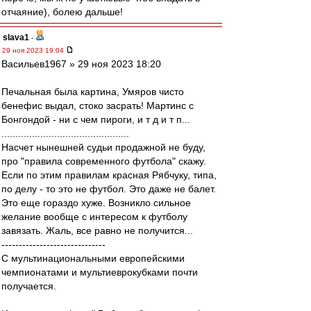
отчаяние), болею дальше!
slava1
-
29 ноя 2023 19:04
Васильев1967 » 29 ноя 2023 18:20
Печальная была картина, Умяров чисто
бенефис выдал, стоко засрать! Мартинс с
Бонгондой - ни с чем пироги, и т д и т п...
..............................................
Насчет нынешней судьи продажной не буду,
про "правила современного футбола" скажу.
Если по этим правилам красная Рябчуку, типа,
по делу - то это не футбол. Это даже не балет.
Это еще гораздо хуже. Возникло сильное
желание вообще с интересом к футболу
завязать. Жаль, все равно не получится...
------------------------------
С мультинациональными европейскими
чемпионатами и мультиеврокубками почти
получается.