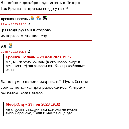
В ноябре и декабре надо играть в Питере...
Так Крыша...и причем везде у них?!
Крошка Тюлень
-
29 ноя 2023 19:36
(разводя руками в сторону)
импортозамещение, сэр!
Ал
-
29 ноя 2023 19:35
Крошка Тюлень » 29 ноя 2023 19:32
Ал, мы ж этим кубком (в его новом виде и
регламенте) закрываем как бы еврокубковые
окна.
Да не нужно ничего "закрывать". Пусть бы они
сейчас по таиландам разъехались. А играли
бы летом, когда тепло.
МосфОлд » 29 ноя 2023 19:32
не строить стадики там где они не нужны,
типа Саранска, Сочи и может ещё где.