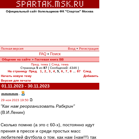
Официальный сайт болельщиков ФК "Спартак" Москва
Полная версия
Вход
•
Регистрация
FAQ
•
Поиск
Общение на сайте
Гостевая книга ВВ
»
Пред. тема
|
След. тема
Страница
5
из
87
[ Сообщений: 4346 ]
На страницу
Пред.
1
,
2
,
3
,
4
,
5
,
6
,
7
,
8
...
87
След.
Начать новую тему
Добавить
Версия для печати
01.11.2023 - 30.11.2023
mmmmm
-
29 ноя 2023 19:50
"Как нам реорганизовать Рабкрин"
(В.И.Ленин)
Сколько помню (а это с 60-х), постоянно идут
прения в прессе и среди простых масс
любителей футбола о том, как нам (нам!!!) так