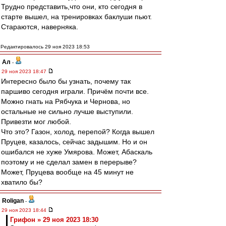
Трудно представить,что они, кто сегодня в
старте вышел, на тренировках баклуши пьют.
Стараются, наверняка.
Редактировалось 29 ноя 2023 18:53
Ал
-
29 ноя 2023 18:47
Интересно было бы узнать, почему так
паршиво сегодня играли. Причём почти все.
Можно гнать на Рябчука и Чернова, но
остальные не сильно лучше выступили.
Привезти мог любой.
Что это? Газон, холод, перепой? Когда вышел
Пруцев, казалось, сейчас задышим. Но и он
ошибался не хуже Умярова. Может, Абаскаль
поэтому и не сделал замен в перерыве?
Может, Пруцева вообще на 45 минут не
хватило бы?
Roligan
-
29 ноя 2023 18:44
Грифон » 29 ноя 2023 18:30