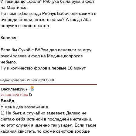
И таки да,до ,,фола" Рябчука была рука и фол
на Мартинсе.
Не помню,Бонгонда Рябчук Бабич,они какими в
очереди стояли,пятые-шестые? А так да Аба
получил всех кого хотел.
Карелин
Если бы Сухой с ВАРом дал пенальти за игру
рукой хозяев и фол на Медине,вопросов
небыло.
Ну и количество фолов в первые 10 минут
Редактировалось 29 ноя 2023 19:08
Васильев1967
-
29 ноя 2023 19:04
Влэйд
,
У меня два возражения.
1) Не бьет, а случайно задевает. Далеко не
считаю себя истиной в последней инстанции,
но этот случай я именно так увидел. Если такие
касания свистеть, то кроме свистков вообще