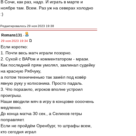
В Сочи, как раз, надо. И играть в марте и
ноябре там. Всем. Раз уж на северах холодно
:)
Редактировалось 29 ноя 2023 19:38
Romans131
-
29 ноя 2023 19:34
Если коротко:
1. Почти весь матч играли позорно.
2. Сухой с ВАРом и комментатором - мрази.
Как последний прям умолял, заклинал судейку
на красную Рябчуку,
а потом техничненько так замёл под ковёр
явную руку у колхозника. Просто падаль.
3. Что поразило, игроков вполне устроил
проигрыш.
Наши вводили мяч в игру в концовке оооочень
медленно.
До конца матча 30 сек., а Селихов гетры
поправляет.
Если не пройдём Оренбург, то штрафы всем,
кто сегодня играл