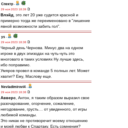
Спектр
-
29 ноя 2023 18:39
Влэйд
, это лет 20 уже судится красной и
примерно тогда же переименовано в "лишение
явной возможности забить гол".
ys
-
29 ноя 2023 18:38
Черный день Чернова. Минус два на одном
игроке в двух эпизодах на чуть-чуть это
многовато в таких условиях Ну лучше здесь,
ибо поправимо.
Умяров провел в команде 5 полных лет. Может
хватит? Ему, Маслову еще.
Nevladimirovi4
-
29 ноя 2023 18:38
Авверс
, Антон, я таким образом выразил свое
разочарование, огорчение, сожаление,
негодование, грусть.... от увиденного, от игры
любимой команды.
Это никак не противоречит моему отношению
и моей любви к Спартаку. Есть сомнения?