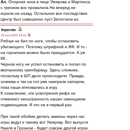
Ал
, Опорная зона в лице Умярова и Мартинса
с треском все провалила.Ни вперед не
играли,ни назад. Остальное все последствия.
Центр был совешенно пуст.Затоптали их.
Карелин
-
29 ноя 2023 18:51
Рябчук не бил по ноге, чтобы остановить
убегающего. Поэтому штрафной и ЖК. И то -
на горчичник можно было прищурится. А уж
КК..
Чернов ногу не успел остановить и попал по
вкопанному оренбуржцу. Здесь сложнее,
поскольку в ШП дело происходило. Правда,
хозяева и так на гол уже наиграли напором,
пока наши втягивались в игру.
К сожалению, эти усмотрения рефа не
отменяют несыгранность наших сменщиков-
подменщиков. И это не в первый раз.
При такой обойме делать замены через час
игры ведут к такому вот Умярову. Вот выпусти
Наиля в Грозном - будет совсем другой игрок.