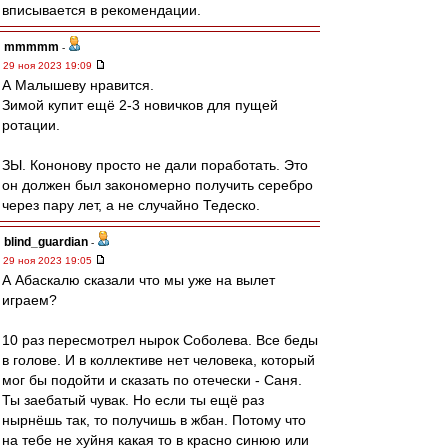
вписывается в рекомендации.
mmmmm
-
29 ноя 2023 19:09
А Малышеву нравится.
Зимой купит ещё 2-3 новичков для пущей
ротации.
ЗЫ. Кононову просто не дали поработать. Это
он должен был закономерно получить серебро
через пару лет, а не случайно Тедеско.
blind_guardian
-
29 ноя 2023 19:05
А Абаскалю сказали что мы уже на вылет
играем?
10 раз пересмотрел нырок Соболева. Все беды
в голове. И в коллективе нет человека, который
мог бы подойти и сказать по отечески - Саня.
Ты заебатый чувак. Но если ты ещё раз
нырнёшь так, то получишь в жбан. Потому что
на тебе не хуйня какая то в красно синюю или