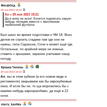
МосфОлд
-
29 ноя 2023 19:32
Ал » 29 ноя 2023 19:21
Да в жопу их всех! Хочется подписать какую-
нибудь петицию вместе с миллионом
любителей футбола
Был шанс во время подготовки к ЧМ 18. Всех
делов не строить стадики там где они не
нужны, типа Саранска, Сочи и может ещё где.
Остальные, по крайней мере не южные,
ставить с крышами, заранее учитывая нашу
погоду.
Крошка Тюлень
-
29 ноя 2023 19:32
Ал
, мы ж этим кубком (в его новом виде и
регламенте) закрываем как бы еврокубковые
окна. И если бы не, то ща морозились бы с
какими-нибудь
еврограндами
, да ещё в 22
ночи.
starry_kashka
-