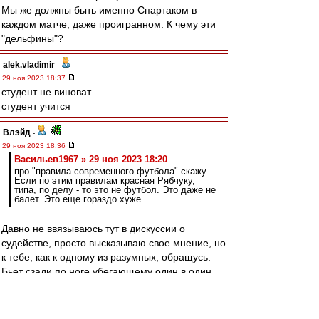
Мы же должны быть именно Спартаком в
каждом матче, даже проигранном. К чему эти
"дельфины"?
alek.vladimir
-
29 ноя 2023 18:37
студент не виноват
студент учится
Влэйд
-
29 ноя 2023 18:36
Васильев1967 » 29 ноя 2023 18:20
про "правила современного футбола" скажу.
Если по этим правилам красная Рябчуку,
типа, по делу - то это не футбол. Это даже не
балет. Это еще гораздо хуже.
Давно не ввязываюсь тут в дискуссии о
судействе, просто высказываю свое мнение, но
к тебе, как к одному из разумных, обращусь.
Бьет сзади по ноге убегающему один в один
игроку, тот падает и теряет мяч и момент.
На мой взгляд, тут не про современные
правила (сам не уважаю телевизионные "точки