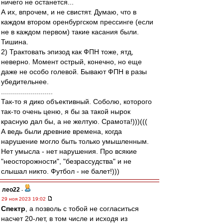
ничего не останется...
А их, впрочем, и не свистят. Думаю, что в
каждом втором оренбургском прессинге (если
не в каждом первом) такие касания были.
Тишина.
2) Трактовать эпизод как ФПН тоже, ятд,
неверно. Момент острый, конечно, но еще
даже не особо голевой. Бывают ФПН в разы
убедительнее.
..........................
Так-то я дико объективный. Соболю, которого
так-то очень ценю, я бы за такой нырок
красную дал бы, а не желтую. Срамота!)))(((
А ведь были древние времена, когда
нарушение могло быть только умышленным.
Нет умысла - нет нарушения. Про всякие
"неосторожности", "безрассудства" и не
слышал никто. Футбол - не балет!)))
лео22
-
29 ноя 2023 19:02
Спектр
, а позволь с тобой не согласиться
насчет 20-лет, в том числе и исходя из