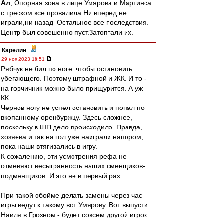
Ал
, Опорная зона в лице Умярова и Мартинса
с треском все провалила.Ни вперед не
играли,ни назад. Остальное все последствия.
Центр был совешенно пуст.Затоптали их.
Карелин
-
29 ноя 2023 18:51
Рябчук не бил по ноге, чтобы остановить
убегающего. Поэтому штрафной и ЖК. И то -
на горчичник можно было прищурится. А уж
КК..
Чернов ногу не успел остановить и попал по
вкопанному оренбуржцу. Здесь сложнее,
поскольку в ШП дело происходило. Правда,
хозяева и так на гол уже наиграли напором,
пока наши втягивались в игру.
К сожалению, эти усмотрения рефа не
отменяют несыгранность наших сменщиков-
подменщиков. И это не в первый раз.
При такой обойме делать замены через час
игры ведут к такому вот Умярову. Вот выпусти
Наиля в Грозном - будет совсем другой игрок.