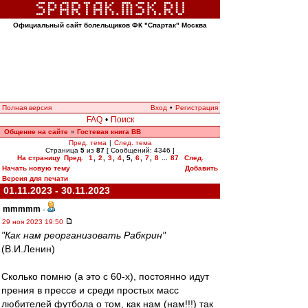
Официальный сайт болельщиков ФК "Спартак" Москва
Полная версия
Вход
•
Регистрация
FAQ
•
Поиск
Общение на сайте
Гостевая книга ВВ
»
Пред. тема
|
След. тема
Страница
5
из
87
[ Сообщений: 4346 ]
На страницу
Пред.
1
,
2
,
3
,
4
,
5
,
6
,
7
,
8
...
87
След.
Начать новую тему
Добавить
Версия для печати
01.11.2023 - 30.11.2023
mmmmm
-
29 ноя 2023 19:50
"Как нам реорганизовать Рабкрин"
(В.И.Ленин)
Сколько помню (а это с 60-х), постоянно идут
прения в прессе и среди простых масс
любителей футбола о том, как нам (нам!!!) так