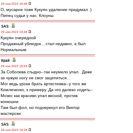
29 ноя 2023 19:49
О, мусарне тоже Кукуян удаление придумал :)
Пипец судьи у нас. Клоуны.
SAS
-
29 ноя 2023 19:48
Кукуян очередной
Продажный ублюдок....стал недавно, а был
Нормальным
Край
-
29 ноя 2023 19:43
За Соболева стыдно--так неумело упал.. Даже
за чужую ногу не смог зацепиться...
Мог ведь уроки брать артистизма--у того же
Комличенко, к примеру..Да что далеко ходить--
Мозес как красиво упал весной, против
конюшни.
Там был фол, но подчеркнул его Виктор
мастерски.
SAS
-
29 ноя 2023 19:39