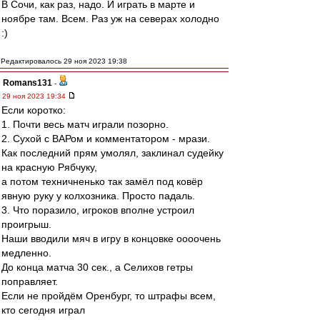
В Сочи, как раз, надо. И играть в марте и
ноябре там. Всем. Раз уж на северах холодно
:)
Редактировалось 29 ноя 2023 19:38
Romans131
-
29 ноя 2023 19:34
Если коротко:
1. Почти весь матч играли позорно.
2. Сухой с ВАРом и комментатором - мрази.
Как последний прям умолял, заклинал судейку
на красную Рябчуку,
а потом техничненько так замёл под ковёр
явную руку у колхозника. Просто падаль.
3. Что поразило, игроков вполне устроил
проигрыш.
Наши вводили мяч в игру в концовке оооочень
медленно.
До конца матча 30 сек., а Селихов гетры
поправляет.
Если не пройдём Оренбург, то штрафы всем,
кто сегодня играл