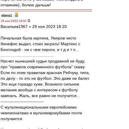
отчаяние), болею дальше!
slava1
-
29 ноя 2023 19:04
Васильев1967 » 29 ноя 2023 18:20
Печальная была картина, Умяров чисто
бенефис выдал, стоко засрать! Мартинс с
Бонгондой - ни с чем пироги, и т д и т п...
..............................................
Насчет нынешней судьи продажной не буду,
про "правила современного футбола" скажу.
Если по этим правилам красная Рябчуку, типа,
по делу - то это не футбол. Это даже не балет.
Это еще гораздо хуже. Возникло сильное
желание вообще с интересом к футболу
завязать. Жаль, все равно не получится...
------------------------------
С мультинациональными европейскими
чемпионатами и мультиеврокубками почти
получается.