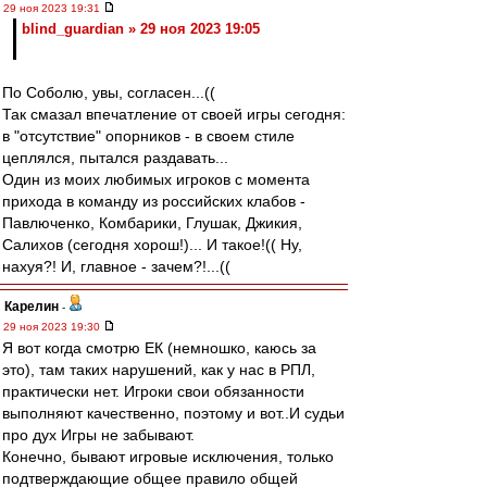
29 ноя 2023 19:31
blind_guardian » 29 ноя 2023 19:05
По Соболю, увы, согласен...((
Так смазал впечатление от своей игры сегодня:
в "отсутствие" опорников - в своем стиле
цеплялся, пытался раздавать...
Один из моих любимых игроков с момента
прихода в команду из российских клабов -
Павлюченко, Комбарики, Глушак, Джикия,
Салихов (сегодня хорош!)... И такое!(( Ну,
нахуя?! И, главное - зачем?!...((
Карелин
-
29 ноя 2023 19:30
Я вот когда смотрю ЕК (немношко, каюсь за
это), там таких нарушений, как у нас в РПЛ,
практически нет. Игроки свои обязанности
выполняют качественно, поэтому и вот..И судьи
про дух Игры не забывают.
Конечно, бывают игровые исключения, только
подтверждающие общее правило общей