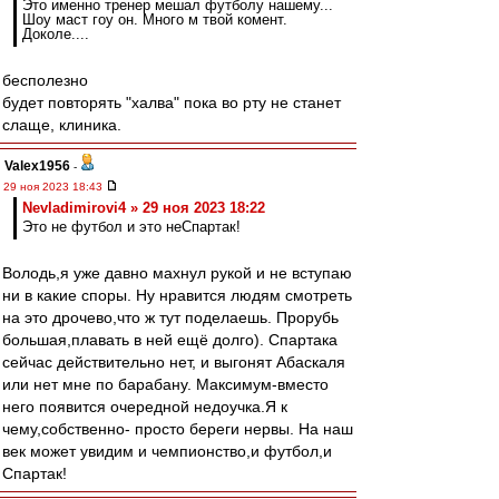
Это именно тренер мешал футболу нашему...
Шоу маст гоу он. Много м твой комент.
Доколе....
бесполезно
будет повторять "халва" пока во рту не станет
слаще, клиника.
Valex1956
-
29 ноя 2023 18:43
Nevladimirovi4 » 29 ноя 2023 18:22
Это не футбол и это неСпартак!
Володь,я уже давно махнул рукой и не вступаю
ни в какие споры. Ну нравится людям смотреть
на это дрочево,что ж тут поделаешь. Прорубь
большая,плавать в ней ещё долго). Спартака
сейчас действительно нет, и выгонят Абаскаля
или нет мне по барабану. Максимум-вместо
него появится очередной недоучка.Я к
чему,собственно- просто береги нервы. На наш
век может увидим и чемпионство,и футбол,и
Спартак!