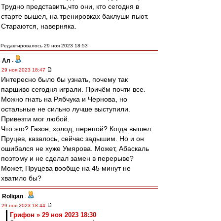
Трудно представить,что они, кто сегодня в
старте вышел, на тренировках баклуши пьют.
Стараются, наверняка.
Редактировалось 29 ноя 2023 18:53
Ал
-
29 ноя 2023 18:47
Интересно было бы узнать, почему так
паршиво сегодня играли. Причём почти все.
Можно гнать на Рябчука и Чернова, но
остальные не сильно лучше выступили.
Привезти мог любой.
Что это? Газон, холод, перепой? Когда вышел
Пруцев, казалось, сейчас задышим. Но и он
ошибался не хуже Умярова. Может, Абаскаль
поэтому и не сделал замен в перерыве?
Может, Пруцева вообще на 45 минут не
хватило бы?
Roligan
-
29 ноя 2023 18:44
Грифон » 29 ноя 2023 18:30