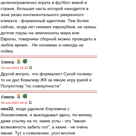
целенаправленно играть в футбол зимой в
стране, большая часть которой находится в
зоне резко континентального умеренного
климата - форменный идиотизм. Тем более
сейчас, когда нет никаких еврокубков, не нужны
долгие паузы на чемпионаты мира или
Европы, товарняки сборной можно проводить в
любое время... Не понимаю и никогда не
пойму.
Спектр
-
29 ноя 2023 19:16
Другой вопрос, что формалист Сухой почему-
то не дал Ковалеву ЖК за явную игру рукой и
Полуяхтову "по совокупности"
Спектр
-
29 ноя 2023 19:11
лео22
, когда удалили Хлусевича с
Локомотивом, я выкладывал здесь, по-моему,
даже ссылку на то, какие углы - это "явная
возможность забить гол", а какие - не очень
явная. Тут, к сожалению, угол вполне