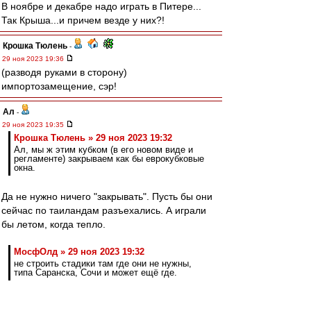
В ноябре и декабре надо играть в Питере...
Так Крыша...и причем везде у них?!
Крошка Тюлень
-
29 ноя 2023 19:36
(разводя руками в сторону)
импортозамещение, сэр!
Ал
-
29 ноя 2023 19:35
Крошка Тюлень » 29 ноя 2023 19:32
Ал, мы ж этим кубком (в его новом виде и
регламенте) закрываем как бы еврокубковые
окна.
Да не нужно ничего "закрывать". Пусть бы они
сейчас по таиландам разъехались. А играли
бы летом, когда тепло.
МосфОлд » 29 ноя 2023 19:32
не строить стадики там где они не нужны,
типа Саранска, Сочи и может ещё где.