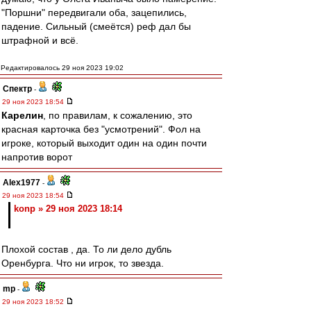
"Поршни" передвигали оба, зацепились,
падение. Сильный (смеётся) реф дал бы
штрафной и всё.
Редактировалось 29 ноя 2023 19:02
Спектр
-
29 ноя 2023 18:54
Карелин
, по правилам, к сожалению, это
красная карточка без "усмотрений". Фол на
игроке, который выходит один на один почти
напротив ворот
Alex1977
-
29 ноя 2023 18:54
konp » 29 ноя 2023 18:14
Плохой состав , да. То ли дело дубль
Оренбурга. Что ни игрок, то звезда.
mp
-
29 ноя 2023 18:52