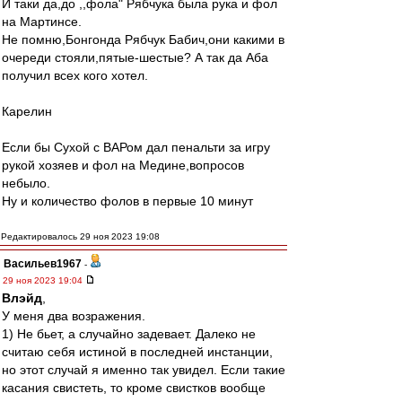
И таки да,до ,,фола" Рябчука была рука и фол
на Мартинсе.
Не помню,Бонгонда Рябчук Бабич,они какими в
очереди стояли,пятые-шестые? А так да Аба
получил всех кого хотел.
Карелин
Если бы Сухой с ВАРом дал пенальти за игру
рукой хозяев и фол на Медине,вопросов
небыло.
Ну и количество фолов в первые 10 минут
Редактировалось 29 ноя 2023 19:08
Васильев1967
-
29 ноя 2023 19:04
Влэйд
,
У меня два возражения.
1) Не бьет, а случайно задевает. Далеко не
считаю себя истиной в последней инстанции,
но этот случай я именно так увидел. Если такие
касания свистеть, то кроме свистков вообще