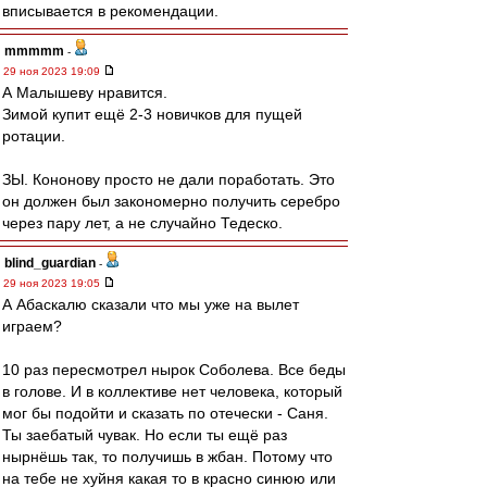
вписывается в рекомендации.
mmmmm
-
29 ноя 2023 19:09
А Малышеву нравится.
Зимой купит ещё 2-3 новичков для пущей
ротации.
ЗЫ. Кононову просто не дали поработать. Это
он должен был закономерно получить серебро
через пару лет, а не случайно Тедеско.
blind_guardian
-
29 ноя 2023 19:05
А Абаскалю сказали что мы уже на вылет
играем?
10 раз пересмотрел нырок Соболева. Все беды
в голове. И в коллективе нет человека, который
мог бы подойти и сказать по отечески - Саня.
Ты заебатый чувак. Но если ты ещё раз
нырнёшь так, то получишь в жбан. Потому что
на тебе не хуйня какая то в красно синюю или