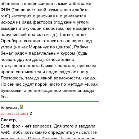
общения с профессиональными арбитрами.
ФПН ("лишение явной возможности забить
гол") категория оценочная и оценивается
исходя из ряда факторов (под каким углом
выходит атакующий к воротам, где находится
нарушивший правила и т.д.) Так вот, игрок
Оренбурга выходил относительно ворот под
углом (не как Миранчук по центру), Рябчук
бежал рядом параллельным курсом (будь
позади, другое дело), относительно
атакующего игрока ближе к воротам, при всем
просто спотыкается и падая задевает ногу.
Повторюсь, там до явной возможности, как до...
Но сейчас судят порой чисто по методичке, как
буквоежки, а не полноценной оценке эпизода.
Увы.
Карелин
-
29 ноя 2023 19:01
Спектр
,
Если фол - нет вопросов. Для этого и вводили
VAR, чтобы хоть как-то определить умысел. Не
думаю, что у Олега Иваныча было намерение.