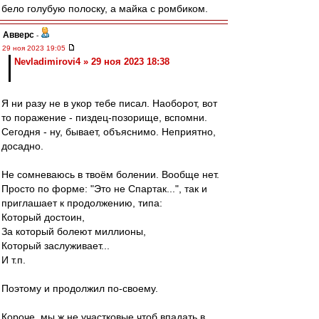
бело голубую полоску, а майка с ромбиком.
Авверс
-
29 ноя 2023 19:05
Nevladimirovi4 » 29 ноя 2023 18:38
Я ни разу не в укор тебе писал. Наоборот, вот
то поражение - пиздец-позорище, вспомни.
Сегодня - ну, бывает, объяснимо. Неприятно,
досадно.
Не сомневаюсь в твоём болении. Вообще нет.
Просто по форме: "Это не Спартак...", так и
приглашает к продолжению, типа:
Который достоин,
За который болеют миллионы,
Который заслуживает...
И т.п.
Поэтому и продолжил по-своему.
Короче, мы ж не участковые чтоб впадать в