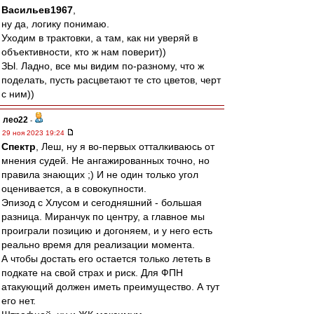
Васильев1967
,
ну да, логику понимаю.
Уходим в трактовки, а там, как ни уверяй в
объективности, кто ж нам поверит))
ЗЫ. Ладно, все мы видим по-разному, что ж
поделать, пусть расцветают те сто цветов, черт
с ним))
лео22
-
29 ноя 2023 19:24
Спектр
, Леш, ну я во-первых отталкиваюсь от
мнения судей. Не ангажированных точно, но
правила знающих ;) И не один только угол
оценивается, а в совокупности.
Эпизод с Хлусом и сегодняшний - большая
разница. Миранчук по центру, а главное мы
проиграли позицию и догоняем, и у него есть
реально время для реализации момента.
А чтобы достать его остается только лететь в
подкате на свой страх и риск. Для ФПН
атакующий должен иметь преимущество. А тут
его нет.