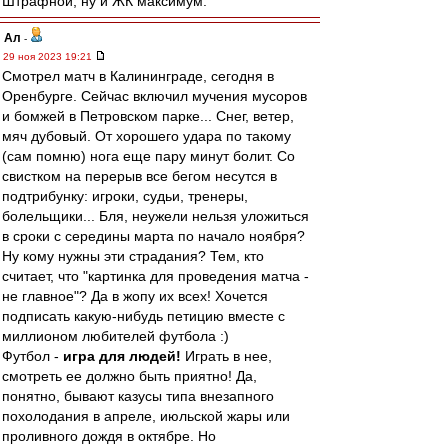
Штрафной, ну и ЖК максимум.
Ал
-
29 ноя 2023 19:21
Смотрел матч в Калининграде, сегодня в
Оренбурге. Сейчас включил мучения мусоров
и бомжей в Петровском парке... Снег, ветер,
мяч дубовый. От хорошего удара по такому
(сам помню) нога еще пару минут болит. Со
свистком на перерыв все бегом несутся в
подтрибунку: игроки, судьи, тренеры,
болельщики... Бля, неужели нельзя уложиться
в сроки с середины марта по начало ноября?
Ну кому нужны эти страдания? Тем, кто
считает, что "картинка для проведения матча -
не главное"? Да в жопу их всех! Хочется
подписать какую-нибудь петицию вместе с
миллионом любителей футбола :)
Футбол -
игра для людей!
Играть в нее,
смотреть ее должно быть приятно! Да,
понятно, бывают казусы типа внезапного
похолодания в апреле, июльской жары или
проливного дождя в октябре. Но