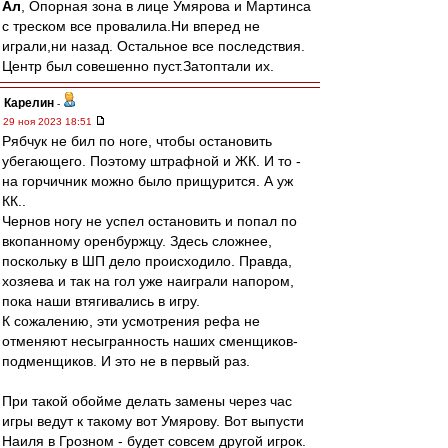
Ал
, Опорная зона в лице Умярова и Мартинса
с треском все провалила.Ни вперед не
играли,ни назад. Остальное все последствия.
Центр был совешенно пуст.Затоптали их.
Карелин
-
29 ноя 2023 18:51
Рябчук не бил по ноге, чтобы остановить
убегающего. Поэтому штрафной и ЖК. И то -
на горчичник можно было прищурится. А уж
КК..
Чернов ногу не успел остановить и попал по
вкопанному оренбуржцу. Здесь сложнее,
поскольку в ШП дело происходило. Правда,
хозяева и так на гол уже наиграли напором,
пока наши втягивались в игру.
К сожалению, эти усмотрения рефа не
отменяют несыгранность наших сменщиков-
подменщиков. И это не в первый раз.
При такой обойме делать замены через час
игры ведут к такому вот Умярову. Вот выпусти
Наиля в Грозном - будет совсем другой игрок.