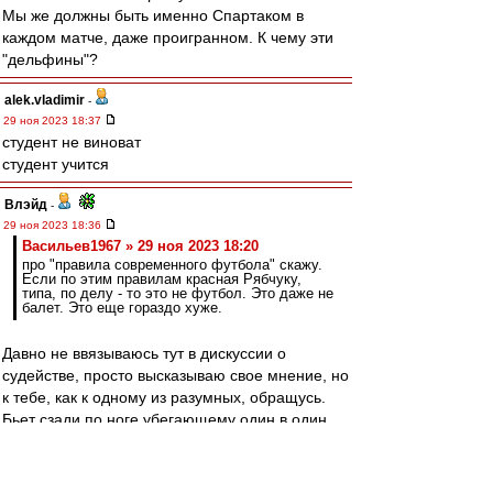
Мы же должны быть именно Спартаком в
каждом матче, даже проигранном. К чему эти
"дельфины"?
alek.vladimir
-
29 ноя 2023 18:37
студент не виноват
студент учится
Влэйд
-
29 ноя 2023 18:36
Васильев1967 » 29 ноя 2023 18:20
про "правила современного футбола" скажу.
Если по этим правилам красная Рябчуку,
типа, по делу - то это не футбол. Это даже не
балет. Это еще гораздо хуже.
Давно не ввязываюсь тут в дискуссии о
судействе, просто высказываю свое мнение, но
к тебе, как к одному из разумных, обращусь.
Бьет сзади по ноге убегающему один в один
игроку, тот падает и теряет мяч и момент.
На мой взгляд, тут не про современные
правила (сам не уважаю телевизионные "точки