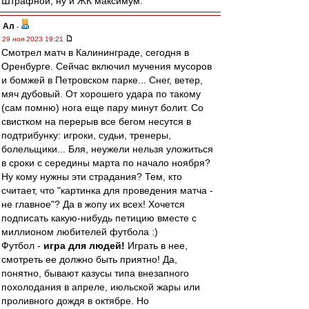
Штрафной, ну и ЖК максимум.
Ал
-
29 ноя 2023 19:21
Смотрел матч в Калининграде, сегодня в
Оренбурге. Сейчас включил мучения мусоров
и бомжей в Петровском парке... Снег, ветер,
мяч дубовый. От хорошего удара по такому
(сам помню) нога еще пару минут болит. Со
свистком на перерыв все бегом несутся в
подтрибунку: игроки, судьи, тренеры,
болельщики... Бля, неужели нельзя уложиться
в сроки с середины марта по начало ноября?
Ну кому нужны эти страдания? Тем, кто
считает, что "картинка для проведения матча -
не главное"? Да в жопу их всех! Хочется
подписать какую-нибудь петицию вместе с
миллионом любителей футбола :)
Футбол -
игра для людей!
Играть в нее,
смотреть ее должно быть приятно! Да,
понятно, бывают казусы типа внезапного
похолодания в апреле, июльской жары или
проливного дождя в октябре. Но