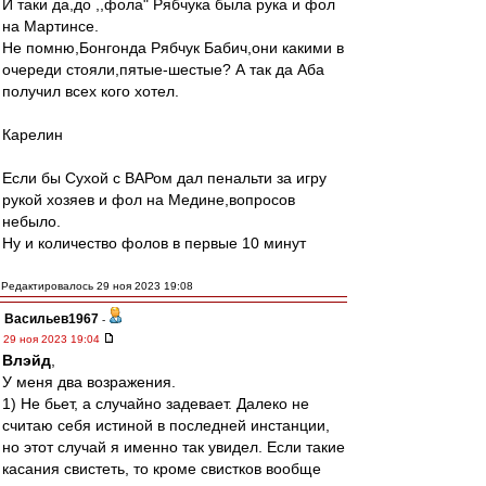
И таки да,до ,,фола" Рябчука была рука и фол
на Мартинсе.
Не помню,Бонгонда Рябчук Бабич,они какими в
очереди стояли,пятые-шестые? А так да Аба
получил всех кого хотел.
Карелин
Если бы Сухой с ВАРом дал пенальти за игру
рукой хозяев и фол на Медине,вопросов
небыло.
Ну и количество фолов в первые 10 минут
Редактировалось 29 ноя 2023 19:08
Васильев1967
-
29 ноя 2023 19:04
Влэйд
,
У меня два возражения.
1) Не бьет, а случайно задевает. Далеко не
считаю себя истиной в последней инстанции,
но этот случай я именно так увидел. Если такие
касания свистеть, то кроме свистков вообще