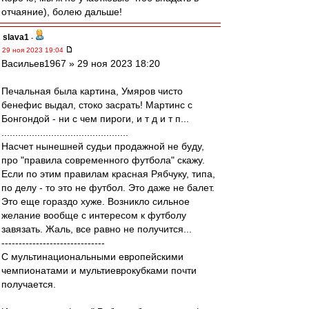
отчаяние), болею дальше!
slava1
-
29 ноя 2023 19:04
Васильев1967 » 29 ноя 2023 18:20
Печальная была картина, Умяров чисто
бенефис выдал, стоко засрать! Мартинс с
Бонгондой - ни с чем пироги, и т д и т п...
..............................................
Насчет нынешней судьи продажной не буду,
про "правила современного футбола" скажу.
Если по этим правилам красная Рябчуку, типа,
по делу - то это не футбол. Это даже не балет.
Это еще гораздо хуже. Возникло сильное
желание вообще с интересом к футболу
завязать. Жаль, все равно не получится...
------------------------------
С мультинациональными европейскими
чемпионатами и мультиеврокубками почти
получается.