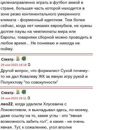
целенаправленно играть в футбол зимой в
стране, большая часть которой находится в
зоне резко континентального умеренного
климата - форменный идиотизм. Тем более
сейчас, когда нет никаких еврокубков, не нужны
долгие паузы на чемпионаты мира или
Европы, товарняки сборной можно проводить в
любое время... Не понимаю и никогда не
пойму.
Спектр
-
29 ноя 2023 19:16
Другой вопрос, что формалист Сухой почему-
то не дал Ковалеву ЖК за явную игру рукой и
Полуяхтову "по совокупности"
Спектр
-
29 ноя 2023 19:11
лео22
, когда удалили Хлусевича с
Локомотивом, я выкладывал здесь, по-моему,
даже ссылку на то, какие углы - это "явная
возможность забить гол", а какие - не очень
явная. Тут, к сожалению, угол вполне