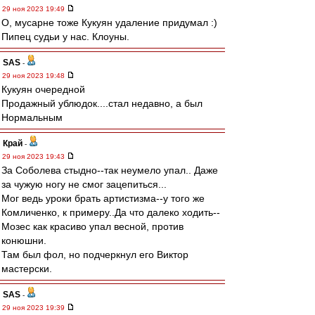
29 ноя 2023 19:49
О, мусарне тоже Кукуян удаление придумал :)
Пипец судьи у нас. Клоуны.
SAS
-
29 ноя 2023 19:48
Кукуян очередной
Продажный ублюдок....стал недавно, а был
Нормальным
Край
-
29 ноя 2023 19:43
За Соболева стыдно--так неумело упал.. Даже
за чужую ногу не смог зацепиться...
Мог ведь уроки брать артистизма--у того же
Комличенко, к примеру..Да что далеко ходить--
Мозес как красиво упал весной, против
конюшни.
Там был фол, но подчеркнул его Виктор
мастерски.
SAS
-
29 ноя 2023 19:39