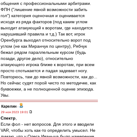
общения с профессиональными арбитрами.
ФПН ("лишение явной возможности забить
гол") категория оценочная и оценивается
исходя из ряда факторов (под каким углом
выходит атакующий к воротам, где находится
нарушивший правила и т.д.) Так вот, игрок
Оренбурга выходил относительно ворот под
углом (не как Миранчук по центру), Рябчук
бежал рядом параллельным курсом (будь
позади, другое дело), относительно
атакующего игрока ближе к воротам, при всем
просто спотыкается и падая задевает ногу.
Повторюсь, там до явной возможности, как до...
Но сейчас судят порой чисто по методичке, как
буквоежки, а не полноценной оценке эпизода.
Увы.
Карелин
-
29 ноя 2023 19:01
Спектр
,
Если фол - нет вопросов. Для этого и вводили
VAR, чтобы хоть как-то определить умысел. Не
думаю, что у Олега Иваныча было намерение.