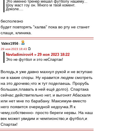
Это именно тренер мешал футболу нашему...
Шоу маст гоу он. Много м твой комент.
Доколе....
бесполезно
будет повторять "халва" пока во рту не станет
слаще, клиника.
Valex1956
-
29 ноя 2023 18:43
Nevladimirovi4 » 29 ноя 2023 18:22
Это не футбол и это неСпартак!
Володь,я уже давно махнул рукой и не вступаю
ни в какие споры. Ну нравится людям смотреть
на это дрочево,что ж тут поделаешь. Прорубь
большая,плавать в ней ещё долго). Спартака
сейчас действительно нет, и выгонят Абаскаля
или нет мне по барабану. Максимум-вместо
него появится очередной недоучка.Я к
чему,собственно- просто береги нервы. На наш
век может увидим и чемпионство,и футбол,и
Спартак!