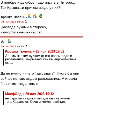
В ноябре и декабре надо играть в Питере...
Так Крыша...и причем везде у них?!
Крошка Тюлень
-
29 ноя 2023 19:36
(разводя руками в сторону)
импортозамещение, сэр!
Ал
-
29 ноя 2023 19:35
Крошка Тюлень » 29 ноя 2023 19:32
Ал, мы ж этим кубком (в его новом виде и
регламенте) закрываем как бы еврокубковые
окна.
Да не нужно ничего "закрывать". Пусть бы они
сейчас по таиландам разъехались. А играли
бы летом, когда тепло.
МосфОлд » 29 ноя 2023 19:32
не строить стадики там где они не нужны,
типа Саранска, Сочи и может ещё где.