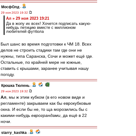
МосфОлд
-
29 ноя 2023 19:32
Ал » 29 ноя 2023 19:21
Да в жопу их всех! Хочется подписать какую-
нибудь петицию вместе с миллионом
любителей футбола
Был шанс во время подготовки к ЧМ 18. Всех
делов не строить стадики там где они не
нужны, типа Саранска, Сочи и может ещё где.
Остальные, по крайней мере не южные,
ставить с крышами, заранее учитывая нашу
погоду.
Крошка Тюлень
-
29 ноя 2023 19:32
Ал
, мы ж этим кубком (в его новом виде и
регламенте) закрываем как бы еврокубковые
окна. И если бы не, то ща морозились бы с
какими-нибудь
еврограндами
, да ещё в 22
ночи.
starry_kashka
-