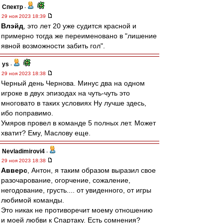
Спектр
-
29 ноя 2023 18:39
Влэйд
, это лет 20 уже судится красной и
примерно тогда же переименовано в "лишение
явной возможности забить гол".
ys
-
29 ноя 2023 18:38
Черный день Чернова. Минус два на одном
игроке в двух эпизодах на чуть-чуть это
многовато в таких условиях Ну лучше здесь,
ибо поправимо.
Умяров провел в команде 5 полных лет. Может
хватит? Ему, Маслову еще.
Nevladimirovi4
-
29 ноя 2023 18:38
Авверс
, Антон, я таким образом выразил свое
разочарование, огорчение, сожаление,
негодование, грусть.... от увиденного, от игры
любимой команды.
Это никак не противоречит моему отношению
и моей любви к Спартаку. Есть сомнения?