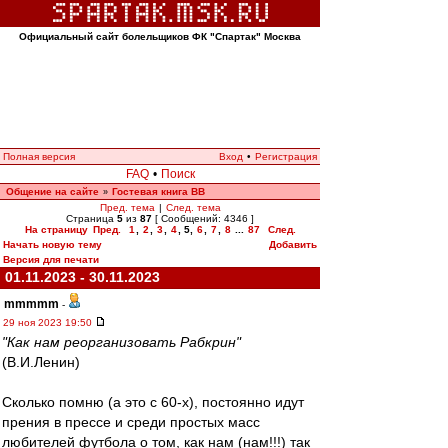
Официальный сайт болельщиков ФК "Спартак" Москва
Полная версия
Вход
•
Регистрация
FAQ
•
Поиск
Общение на сайте
Гостевая книга ВВ
»
Пред. тема
|
След. тема
Страница
5
из
87
[ Сообщений: 4346 ]
На страницу
Пред.
1
,
2
,
3
,
4
,
5
,
6
,
7
,
8
...
87
След.
Начать новую тему
Добавить
Версия для печати
01.11.2023 - 30.11.2023
mmmmm
-
29 ноя 2023 19:50
"Как нам реорганизовать Рабкрин"
(В.И.Ленин)
Сколько помню (а это с 60-х), постоянно идут
прения в прессе и среди простых масс
любителей футбола о том, как нам (нам!!!) так