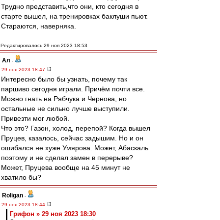
Трудно представить,что они, кто сегодня в
старте вышел, на тренировках баклуши пьют.
Стараются, наверняка.
Редактировалось 29 ноя 2023 18:53
Ал
-
29 ноя 2023 18:47
Интересно было бы узнать, почему так
паршиво сегодня играли. Причём почти все.
Можно гнать на Рябчука и Чернова, но
остальные не сильно лучше выступили.
Привезти мог любой.
Что это? Газон, холод, перепой? Когда вышел
Пруцев, казалось, сейчас задышим. Но и он
ошибался не хуже Умярова. Может, Абаскаль
поэтому и не сделал замен в перерыве?
Может, Пруцева вообще на 45 минут не
хватило бы?
Roligan
-
29 ноя 2023 18:44
Грифон » 29 ноя 2023 18:30