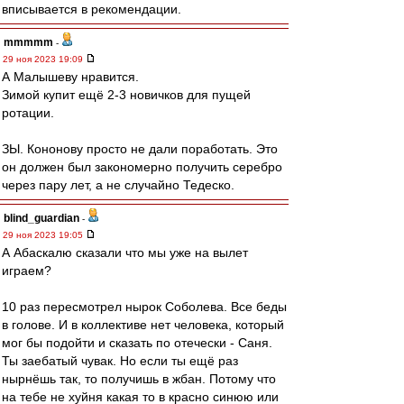
вписывается в рекомендации.
mmmmm
-
29 ноя 2023 19:09
А Малышеву нравится.
Зимой купит ещё 2-3 новичков для пущей
ротации.
ЗЫ. Кононову просто не дали поработать. Это
он должен был закономерно получить серебро
через пару лет, а не случайно Тедеско.
blind_guardian
-
29 ноя 2023 19:05
А Абаскалю сказали что мы уже на вылет
играем?
10 раз пересмотрел нырок Соболева. Все беды
в голове. И в коллективе нет человека, который
мог бы подойти и сказать по отечески - Саня.
Ты заебатый чувак. Но если ты ещё раз
нырнёшь так, то получишь в жбан. Потому что
на тебе не хуйня какая то в красно синюю или