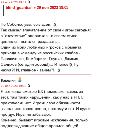
29 ноя 2023 19:31
blind_guardian » 29 ноя 2023 19:05
По Соболю, увы, согласен...((
Так смазал впечатление от своей игры сегодня:
в "отсутствие" опорников - в своем стиле
цеплялся, пытался раздавать...
Один из моих любимых игроков с момента
прихода в команду из российских клабов -
Павлюченко, Комбарики, Глушак, Джикия,
Салихов (сегодня хорош!)... И такое!(( Ну,
нахуя?! И, главное - зачем?!...((
Карелин
-
29 ноя 2023 19:30
Я вот когда смотрю ЕК (немношко, каюсь за
это), там таких нарушений, как у нас в РПЛ,
практически нет. Игроки свои обязанности
выполняют качественно, поэтому и вот..И судьи
про дух Игры не забывают.
Конечно, бывают игровые исключения, только
подтверждающие общее правило общей