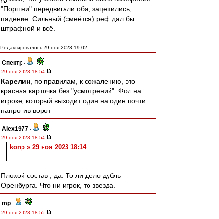
"Поршни" передвигали оба, зацепились,
падение. Сильный (смеётся) реф дал бы
штрафной и всё.
Редактировалось 29 ноя 2023 19:02
Спектр
-
29 ноя 2023 18:54
Карелин
, по правилам, к сожалению, это
красная карточка без "усмотрений". Фол на
игроке, который выходит один на один почти
напротив ворот
Alex1977
-
29 ноя 2023 18:54
konp » 29 ноя 2023 18:14
Плохой состав , да. То ли дело дубль
Оренбурга. Что ни игрок, то звезда.
mp
-
29 ноя 2023 18:52