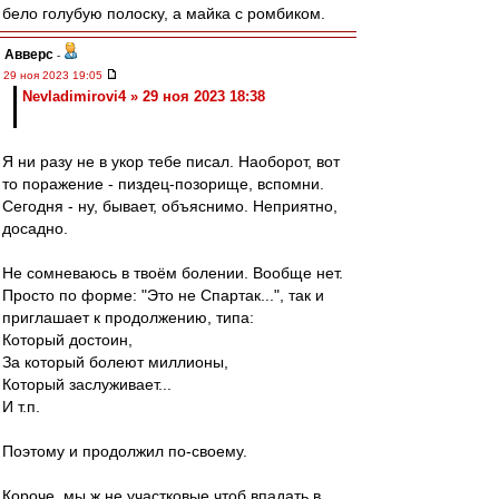
бело голубую полоску, а майка с ромбиком.
Авверс
-
29 ноя 2023 19:05
Nevladimirovi4 » 29 ноя 2023 18:38
Я ни разу не в укор тебе писал. Наоборот, вот
то поражение - пиздец-позорище, вспомни.
Сегодня - ну, бывает, объяснимо. Неприятно,
досадно.
Не сомневаюсь в твоём болении. Вообще нет.
Просто по форме: "Это не Спартак...", так и
приглашает к продолжению, типа:
Который достоин,
За который болеют миллионы,
Который заслуживает...
И т.п.
Поэтому и продолжил по-своему.
Короче, мы ж не участковые чтоб впадать в