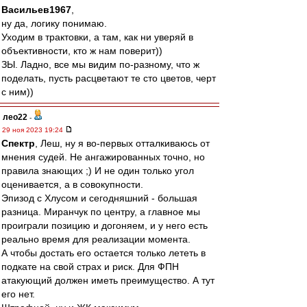
Васильев1967
,
ну да, логику понимаю.
Уходим в трактовки, а там, как ни уверяй в
объективности, кто ж нам поверит))
ЗЫ. Ладно, все мы видим по-разному, что ж
поделать, пусть расцветают те сто цветов, черт
с ним))
лео22
-
29 ноя 2023 19:24
Спектр
, Леш, ну я во-первых отталкиваюсь от
мнения судей. Не ангажированных точно, но
правила знающих ;) И не один только угол
оценивается, а в совокупности.
Эпизод с Хлусом и сегодняшний - большая
разница. Миранчук по центру, а главное мы
проиграли позицию и догоняем, и у него есть
реально время для реализации момента.
А чтобы достать его остается только лететь в
подкате на свой страх и риск. Для ФПН
атакующий должен иметь преимущество. А тут
его нет.