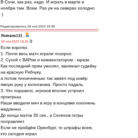
В Сочи, как раз, надо. И играть в марте и
ноябре там. Всем. Раз уж на северах холодно
:)
Редактировалось 29 ноя 2023 19:38
Romans131
-
29 ноя 2023 19:34
Если коротко:
1. Почти весь матч играли позорно.
2. Сухой с ВАРом и комментатором - мрази.
Как последний прям умолял, заклинал судейку
на красную Рябчуку,
а потом техничненько так замёл под ковёр
явную руку у колхозника. Просто падаль.
3. Что поразило, игроков вполне устроил
проигрыш.
Наши вводили мяч в игру в концовке оооочень
медленно.
До конца матча 30 сек., а Селихов гетры
поправляет.
Если не пройдём Оренбург, то штрафы всем,
кто сегодня играл