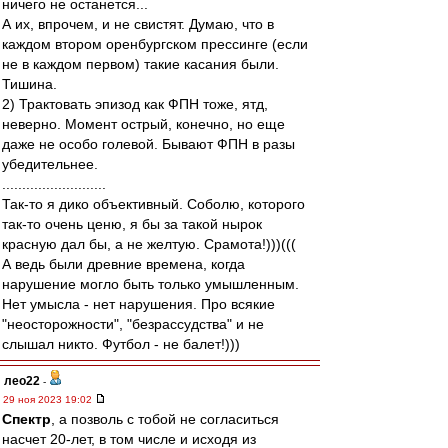
ничего не останется...
А их, впрочем, и не свистят. Думаю, что в
каждом втором оренбургском прессинге (если
не в каждом первом) такие касания были.
Тишина.
2) Трактовать эпизод как ФПН тоже, ятд,
неверно. Момент острый, конечно, но еще
даже не особо голевой. Бывают ФПН в разы
убедительнее.
..........................
Так-то я дико объективный. Соболю, которого
так-то очень ценю, я бы за такой нырок
красную дал бы, а не желтую. Срамота!)))(((
А ведь были древние времена, когда
нарушение могло быть только умышленным.
Нет умысла - нет нарушения. Про всякие
"неосторожности", "безрассудства" и не
слышал никто. Футбол - не балет!)))
лео22
-
29 ноя 2023 19:02
Спектр
, а позволь с тобой не согласиться
насчет 20-лет, в том числе и исходя из