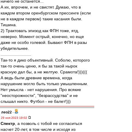
ничего не останется...
А их, впрочем, и не свистят. Думаю, что в
каждом втором оренбургском прессинге (если
не в каждом первом) такие касания были.
Тишина.
2) Трактовать эпизод как ФПН тоже, ятд,
неверно. Момент острый, конечно, но еще
даже не особо голевой. Бывают ФПН в разы
убедительнее.
..........................
Так-то я дико объективный. Соболю, которого
так-то очень ценю, я бы за такой нырок
красную дал бы, а не желтую. Срамота!)))(((
А ведь были древние времена, когда
нарушение могло быть только умышленным.
Нет умысла - нет нарушения. Про всякие
"неосторожности", "безрассудства" и не
слышал никто. Футбол - не балет!)))
лео22
-
29 ноя 2023 19:02
Спектр
, а позволь с тобой не согласиться
насчет 20-лет, в том числе и исходя из