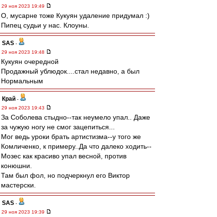
29 ноя 2023 19:49
О, мусарне тоже Кукуян удаление придумал :)
Пипец судьи у нас. Клоуны.
SAS
-
29 ноя 2023 19:48
Кукуян очередной
Продажный ублюдок....стал недавно, а был
Нормальным
Край
-
29 ноя 2023 19:43
За Соболева стыдно--так неумело упал.. Даже
за чужую ногу не смог зацепиться...
Мог ведь уроки брать артистизма--у того же
Комличенко, к примеру..Да что далеко ходить--
Мозес как красиво упал весной, против
конюшни.
Там был фол, но подчеркнул его Виктор
мастерски.
SAS
-
29 ноя 2023 19:39