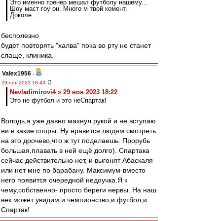
Это именно тренер мешал футболу нашему...
Шоу маст гоу он. Много м твой комент.
Доколе....
бесполезно
будет повторять "халва" пока во рту не станет
слаще, клиника.
Valex1956
-
29 ноя 2023 18:43
Nevladimirovi4 » 29 ноя 2023 18:22
Это не футбол и это неСпартак!
Володь,я уже давно махнул рукой и не вступаю
ни в какие споры. Ну нравится людям смотреть
на это дрочево,что ж тут поделаешь. Прорубь
большая,плавать в ней ещё долго). Спартака
сейчас действительно нет, и выгонят Абаскаля
или нет мне по барабану. Максимум-вместо
него появится очередной недоучка.Я к
чему,собственно- просто береги нервы. На наш
век может увидим и чемпионство,и футбол,и
Спартак!