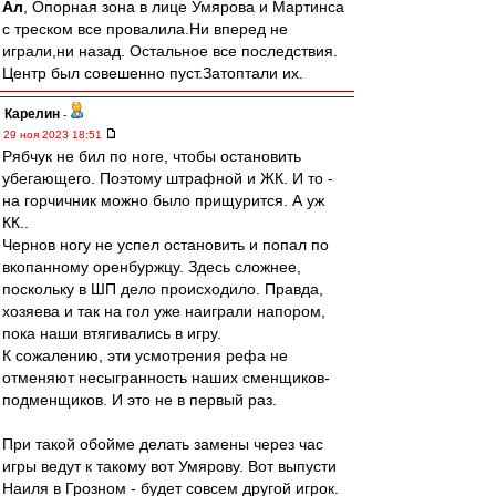
Ал
, Опорная зона в лице Умярова и Мартинса
с треском все провалила.Ни вперед не
играли,ни назад. Остальное все последствия.
Центр был совешенно пуст.Затоптали их.
Карелин
-
29 ноя 2023 18:51
Рябчук не бил по ноге, чтобы остановить
убегающего. Поэтому штрафной и ЖК. И то -
на горчичник можно было прищурится. А уж
КК..
Чернов ногу не успел остановить и попал по
вкопанному оренбуржцу. Здесь сложнее,
поскольку в ШП дело происходило. Правда,
хозяева и так на гол уже наиграли напором,
пока наши втягивались в игру.
К сожалению, эти усмотрения рефа не
отменяют несыгранность наших сменщиков-
подменщиков. И это не в первый раз.
При такой обойме делать замены через час
игры ведут к такому вот Умярову. Вот выпусти
Наиля в Грозном - будет совсем другой игрок.