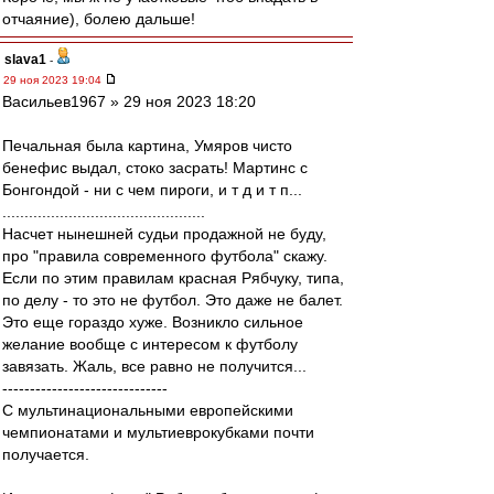
отчаяние), болею дальше!
slava1
-
29 ноя 2023 19:04
Васильев1967 » 29 ноя 2023 18:20
Печальная была картина, Умяров чисто
бенефис выдал, стоко засрать! Мартинс с
Бонгондой - ни с чем пироги, и т д и т п...
..............................................
Насчет нынешней судьи продажной не буду,
про "правила современного футбола" скажу.
Если по этим правилам красная Рябчуку, типа,
по делу - то это не футбол. Это даже не балет.
Это еще гораздо хуже. Возникло сильное
желание вообще с интересом к футболу
завязать. Жаль, все равно не получится...
------------------------------
С мультинациональными европейскими
чемпионатами и мультиеврокубками почти
получается.