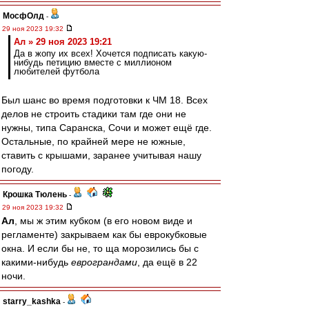
МосфОлд
-
29 ноя 2023 19:32
Ал » 29 ноя 2023 19:21
Да в жопу их всех! Хочется подписать какую-
нибудь петицию вместе с миллионом
любителей футбола
Был шанс во время подготовки к ЧМ 18. Всех
делов не строить стадики там где они не
нужны, типа Саранска, Сочи и может ещё где.
Остальные, по крайней мере не южные,
ставить с крышами, заранее учитывая нашу
погоду.
Крошка Тюлень
-
29 ноя 2023 19:32
Ал
, мы ж этим кубком (в его новом виде и
регламенте) закрываем как бы еврокубковые
окна. И если бы не, то ща морозились бы с
какими-нибудь
еврограндами
, да ещё в 22
ночи.
starry_kashka
-