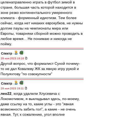
целенаправленно играть в футбол зимой в
стране, большая часть которой находится в
зоне резко континентального умеренного
климата - форменный идиотизм. Тем более
сейчас, когда нет никаких еврокубков, не нужны
долгие паузы на чемпионаты мира или
Европы, товарняки сборной можно проводить в
любое время... Не понимаю и никогда не
пойму.
Спектр
-
29 ноя 2023 19:16
Другой вопрос, что формалист Сухой почему-
то не дал Ковалеву ЖК за явную игру рукой и
Полуяхтову "по совокупности"
Спектр
-
29 ноя 2023 19:11
лео22
, когда удалили Хлусевича с
Локомотивом, я выкладывал здесь, по-моему,
даже ссылку на то, какие углы - это "явная
возможность забить гол", а какие - не очень
явная. Тут, к сожалению, угол вполне