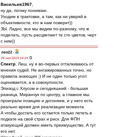
Васильев1967
,
ну да, логику понимаю.
Уходим в трактовки, а там, как ни уверяй в
объективности, кто ж нам поверит))
ЗЫ. Ладно, все мы видим по-разному, что ж
поделать, пусть расцветают те сто цветов, черт
с ним))
лео22
-
29 ноя 2023 19:24
Спектр
, Леш, ну я во-первых отталкиваюсь от
мнения судей. Не ангажированных точно, но
правила знающих ;) И не один только угол
оценивается, а в совокупности.
Эпизод с Хлусом и сегодняшний - большая
разница. Миранчук по центру, а главное мы
проиграли позицию и догоняем, и у него есть
реально время для реализации момента.
А чтобы достать его остается только лететь в
подкате на свой страх и риск. Для ФПН
атакующий должен иметь преимущество. А тут
его нет.