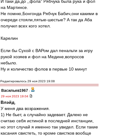
И таки да,до ,,фола" Рябчука была рука и фол
на Мартинсе.
Не помню,Бонгонда Рябчук Бабич,они какими в
очереди стояли,пятые-шестые? А так да Аба
получил всех кого хотел.
Карелин
Если бы Сухой с ВАРом дал пенальти за игру
рукой хозяев и фол на Медине,вопросов
небыло.
Ну и количество фолов в первые 10 минут
Редактировалось 29 ноя 2023 19:08
Васильев1967
-
29 ноя 2023 19:04
Влэйд
,
У меня два возражения.
1) Не бьет, а случайно задевает. Далеко не
считаю себя истиной в последней инстанции,
но этот случай я именно так увидел. Если такие
касания свистеть, то кроме свистков вообще