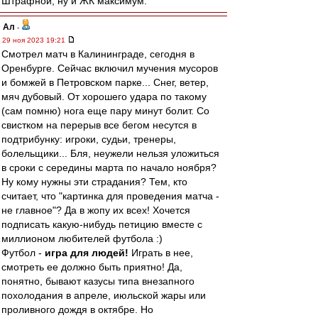
Штрафной, ну и ЖК максимум.
Ал
-
29 ноя 2023 19:21
Смотрел матч в Калининграде, сегодня в
Оренбурге. Сейчас включил мучения мусоров
и бомжей в Петровском парке... Снег, ветер,
мяч дубовый. От хорошего удара по такому
(сам помню) нога еще пару минут болит. Со
свистком на перерыв все бегом несутся в
подтрибунку: игроки, судьи, тренеры,
болельщики... Бля, неужели нельзя уложиться
в сроки с середины марта по начало ноября?
Ну кому нужны эти страдания? Тем, кто
считает, что "картинка для проведения матча -
не главное"? Да в жопу их всех! Хочется
подписать какую-нибудь петицию вместе с
миллионом любителей футбола :)
Футбол -
игра для людей!
Играть в нее,
смотреть ее должно быть приятно! Да,
понятно, бывают казусы типа внезапного
похолодания в апреле, июльской жары или
проливного дождя в октябре. Но