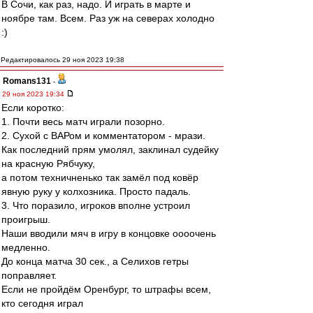
В Сочи, как раз, надо. И играть в марте и
ноябре там. Всем. Раз уж на северах холодно
:)
Редактировалось 29 ноя 2023 19:38
Romans131
-
29 ноя 2023 19:34
Если коротко:
1. Почти весь матч играли позорно.
2. Сухой с ВАРом и комментатором - мрази.
Как последний прям умолял, заклинал судейку
на красную Рябчуку,
а потом техничненько так замёл под ковёр
явную руку у колхозника. Просто падаль.
3. Что поразило, игроков вполне устроил
проигрыш.
Наши вводили мяч в игру в концовке оооочень
медленно.
До конца матча 30 сек., а Селихов гетры
поправляет.
Если не пройдём Оренбург, то штрафы всем,
кто сегодня играл