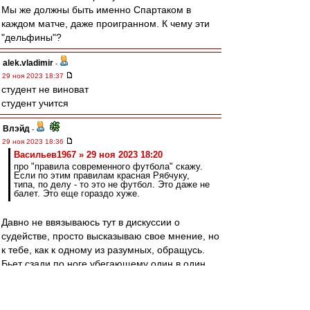
Мы же должны быть именно Спартаком в
каждом матче, даже проигранном. К чему эти
"дельфины"?
alek.vladimir
-
29 ноя 2023 18:37
студент не виноват
студент учится
Влэйд
-
29 ноя 2023 18:36
Васильев1967 » 29 ноя 2023 18:20
про "правила современного футбола" скажу.
Если по этим правилам красная Рябчуку,
типа, по делу - то это не футбол. Это даже не
балет. Это еще гораздо хуже.
Давно не ввязываюсь тут в дискуссии о
судействе, просто высказываю свое мнение, но
к тебе, как к одному из разумных, обращусь.
Бьет сзади по ноге убегающему один в один
игроку, тот падает и теряет мяч и момент.
На мой взгляд, тут не про современные
правила (сам не уважаю телевизионные "точки