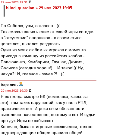
29 ноя 2023 19:31
blind_guardian » 29 ноя 2023 19:05
По Соболю, увы, согласен...((
Так смазал впечатление от своей игры сегодня:
в "отсутствие" опорников - в своем стиле
цеплялся, пытался раздавать...
Один из моих любимых игроков с момента
прихода в команду из российских клабов -
Павлюченко, Комбарики, Глушак, Джикия,
Салихов (сегодня хорош!)... И такое!(( Ну,
нахуя?! И, главное - зачем?!...((
Карелин
-
29 ноя 2023 19:30
Я вот когда смотрю ЕК (немношко, каюсь за
это), там таких нарушений, как у нас в РПЛ,
практически нет. Игроки свои обязанности
выполняют качественно, поэтому и вот..И судьи
про дух Игры не забывают.
Конечно, бывают игровые исключения, только
подтверждающие общее правило общей