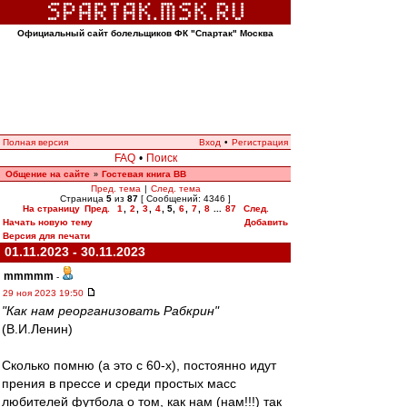
Официальный сайт болельщиков ФК "Спартак" Москва
Полная версия
Вход
•
Регистрация
FAQ
•
Поиск
Общение на сайте
Гостевая книга ВВ
»
Пред. тема
|
След. тема
Страница
5
из
87
[ Сообщений: 4346 ]
На страницу
Пред.
1
,
2
,
3
,
4
,
5
,
6
,
7
,
8
...
87
След.
Начать новую тему
Добавить
Версия для печати
01.11.2023 - 30.11.2023
mmmmm
-
29 ноя 2023 19:50
"Как нам реорганизовать Рабкрин"
(В.И.Ленин)
Сколько помню (а это с 60-х), постоянно идут
прения в прессе и среди простых масс
любителей футбола о том, как нам (нам!!!) так