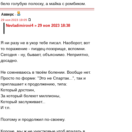
бело голубую полоску, а майка с ромбиком.
Авверс
-
29 ноя 2023 19:05
Nevladimirovi4 » 29 ноя 2023 18:38
Я ни разу не в укор тебе писал. Наоборот, вот
то поражение - пиздец-позорище, вспомни.
Сегодня - ну, бывает, объяснимо. Неприятно,
досадно.
Не сомневаюсь в твоём болении. Вообще нет.
Просто по форме: "Это не Спартак...", так и
приглашает к продолжению, типа:
Который достоин,
За который болеют миллионы,
Который заслуживает...
И т.п.
Поэтому и продолжил по-своему.
Короче, мы ж не участковые чтоб впадать в