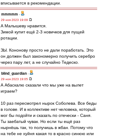
вписывается в рекомендации.
mmmmm
-
29 ноя 2023 19:09
А Малышеву нравится.
Зимой купит ещё 2-3 новичков для пущей
ротации.
ЗЫ. Кононову просто не дали поработать. Это
он должен был закономерно получить серебро
через пару лет, а не случайно Тедеско.
blind_guardian
-
29 ноя 2023 19:05
А Абаскалю сказали что мы уже на вылет
играем?
10 раз пересмотрел нырок Соболева. Все беды
в голове. И в коллективе нет человека, который
мог бы подойти и сказать по отечески - Саня.
Ты заебатый чувак. Но если ты ещё раз
нырнёшь так, то получишь в жбан. Потому что
на тебе не хуйня какая то в красно синюю или