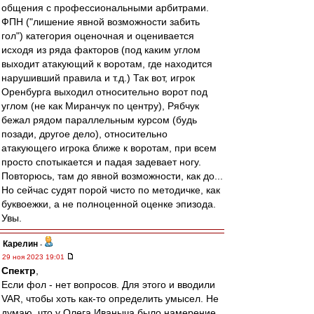
общения с профессиональными арбитрами.
ФПН ("лишение явной возможности забить
гол") категория оценочная и оценивается
исходя из ряда факторов (под каким углом
выходит атакующий к воротам, где находится
нарушивший правила и т.д.) Так вот, игрок
Оренбурга выходил относительно ворот под
углом (не как Миранчук по центру), Рябчук
бежал рядом параллельным курсом (будь
позади, другое дело), относительно
атакующего игрока ближе к воротам, при всем
просто спотыкается и падая задевает ногу.
Повторюсь, там до явной возможности, как до...
Но сейчас судят порой чисто по методичке, как
буквоежки, а не полноценной оценке эпизода.
Увы.
Карелин
-
29 ноя 2023 19:01
Спектр
,
Если фол - нет вопросов. Для этого и вводили
VAR, чтобы хоть как-то определить умысел. Не
думаю, что у Олега Иваныча было намерение.