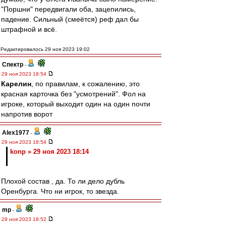
"Поршни" передвигали оба, зацепились,
падение. Сильный (смеётся) реф дал бы
штрафной и всё.
Редактировалось 29 ноя 2023 19:02
Спектр
-
29 ноя 2023 18:54
Карелин
, по правилам, к сожалению, это
красная карточка без "усмотрений". Фол на
игроке, который выходит один на один почти
напротив ворот
Alex1977
-
29 ноя 2023 18:54
konp » 29 ноя 2023 18:14
Плохой состав , да. То ли дело дубль
Оренбурга. Что ни игрок, то звезда.
mp
-
29 ноя 2023 18:52