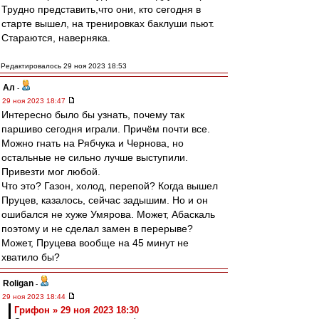
Трудно представить,что они, кто сегодня в
старте вышел, на тренировках баклуши пьют.
Стараются, наверняка.
Редактировалось 29 ноя 2023 18:53
Ал
-
29 ноя 2023 18:47
Интересно было бы узнать, почему так
паршиво сегодня играли. Причём почти все.
Можно гнать на Рябчука и Чернова, но
остальные не сильно лучше выступили.
Привезти мог любой.
Что это? Газон, холод, перепой? Когда вышел
Пруцев, казалось, сейчас задышим. Но и он
ошибался не хуже Умярова. Может, Абаскаль
поэтому и не сделал замен в перерыве?
Может, Пруцева вообще на 45 минут не
хватило бы?
Roligan
-
29 ноя 2023 18:44
Грифон » 29 ноя 2023 18:30