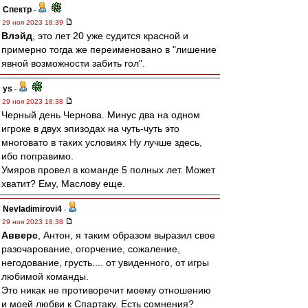
Спектр
-
29 ноя 2023 18:39
Влэйд
, это лет 20 уже судится красной и
примерно тогда же переименовано в "лишение
явной возможности забить гол".
ys
-
29 ноя 2023 18:38
Черный день Чернова. Минус два на одном
игроке в двух эпизодах на чуть-чуть это
многовато в таких условиях Ну лучше здесь,
ибо поправимо.
Умяров провел в команде 5 полных лет. Может
хватит? Ему, Маслову еще.
Nevladimirovi4
-
29 ноя 2023 18:38
Авверс
, Антон, я таким образом выразил свое
разочарование, огорчение, сожаление,
негодование, грусть.... от увиденного, от игры
любимой команды.
Это никак не противоречит моему отношению
и моей любви к Спартаку. Есть сомнения?