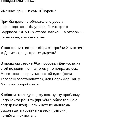
созидательные)...
Именно! Зришь в самый корень!
Причём даже не обязательно уровня
Фернандо, хотя бы уровня бомжацкого
Барриоса. Он у них строго заточен на отборы и
перехваты, в атаке - ноль!
У нас же лучшие по отборам - крайки Хлусевич
м Денисов, в центре же дырень!
В прошлом сезоне Аба пробовал Денисова на
этой позиции, но что-то ему не понравилось.
Может опять вернуться к этой идее (если
Тавареш восстановится), или например Пашу
Маслова попробовать.
В общем, к следующему сезону эту проблему
надо как-то решить (причём с обязательно с
подстраховкой). Если никто из наших не
сможет дать уровень на этой позиции,
придётся покупать...