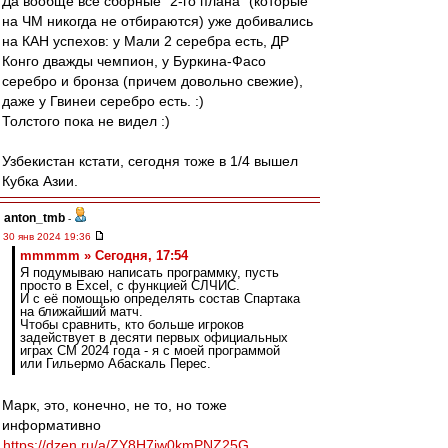
Да вообще все сборные "2-го плана" (которые
на ЧМ никогда не отбираются) уже добивались
на КАН успехов: у Мали 2 серебра есть, ДР
Конго дважды чемпион, у Буркина-Фасо
серебро и бронза (причем довольно свежие),
даже у Гвинеи серебро есть. :)
Толстого пока не видел :)
Узбекистан кстати, сегодня тоже в 1/4 вышел
Кубка Азии.
anton_tmb
-
30 янв 2024 19:36
mmmmm » Сегодня, 17:54
Я подумываю написать программку, пусть
просто в Excel, с функцией СЛЧИС.
И с её помощью определять состав Спартака
на ближайший матч.
Чтобы сравнить, кто больше игроков
задействует в десяти первых официальных
играх СМ 2024 года - я с моей программой
или Гильермо Абаскаль Перес.
Марк, это, конечно, не то, но тоже
информативно
https://dzen.ru/a/ZY8H7jw0kmPNZ25G