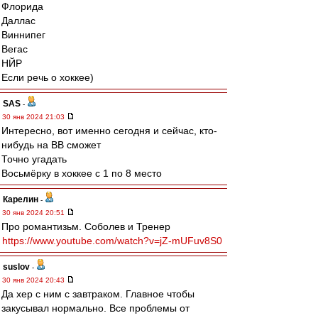
Флорида
Даллас
Виннипег
Вегас
НЙР
Если речь о хоккее)
SAS
-
30 янв 2024 21:03
Интересно, вот именно сегодня и сейчас, кто-
нибудь на ВВ сможет
Точно угадать
Восьмёрку в хоккее с 1 по 8 место
Карелин
-
30 янв 2024 20:51
Про романтизьм. Соболев и Тренер
https://www.youtube.com/watch?v=jZ-mUFuv8S0
suslov
-
30 янв 2024 20:43
Да хер с ним с завтраком. Главное чтобы
закусывал нормально. Все проблемы от