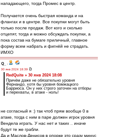
нападающего, тогда Промес в центр.
Получается очень быстрая команда и на
флангах и в центре. Все покупки могут быть
только после продаж. Вот кого и сколько
отцепят, тогда и можно обсуждать покупки, а
пока состав на бумаге приличный, главное
форму всем набрать и фигнёй не страдать.
ИМХО
Q_
-
30 янв 2024 18:39
RedQuite » 30 янв 2024 18:08
Причём даже не обязательно уровня
Фернандо, хотя бы уровня бомжацкого
Барриоса. Он у них строго заточен на отборы
и перехваты, в атаке - ноль!
не согласный я :) так чтоб прям вообще 0 в
атаке, тогда с ним в паре должен игрок уровня
Вендела играть. У нас нет и таких .. иначе
будут те же грабли.
Да и Маслов-Денисов в опорке это сразу минус