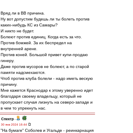
Вряд ли в ВВ причина.
Ну вот допустим будешь ли ты болеть против
каких-нибудь КС из Самары?
И никто не будет.
Болеют против единиц. Когда есть за что.
Против бомжей. За их беспредел на
внутренней арене.
Против коней. Большой привет купи-продаю
гинеру.
Даже против мусоров не болеют, а по старой
памяти надсмехаются.
Чтоб против клуба болели - надо иметь вескую
причину.
Мне кажется Краснодар к этому уверенно идет
благодаря своему владельцу, который не
пропускает случая лизнуть на северо-западе и
в чем то упрекнуть нас.
Спектр
-
30 янв 2024 16:44
"На бумаге" Соболев и Угальде - реинкарнация