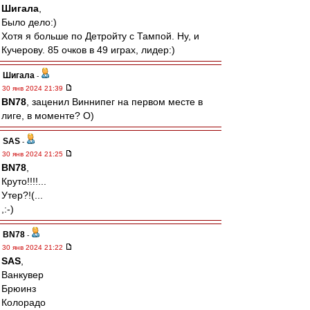
Шигала
,
Было дело:)
Хотя я больше по Детройту с Тампой. Ну, и
Кучерову. 85 очков в 49 играх, лидер:)
Шигала
-
30 янв 2024 21:39
BN78
, заценил Виннипег на первом месте в
лиге, в моменте? О)
SAS
-
30 янв 2024 21:25
BN78
,
Круто!!!!...
Утер?!(...
,:-)
BN78
-
30 янв 2024 21:22
SAS
,
Ванкувер
Брюинз
Колорадо