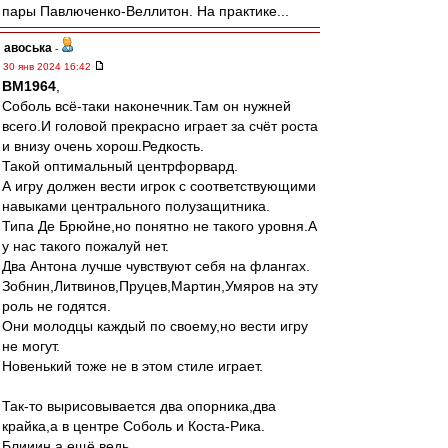
пары Павлюченко-Веллитон. На практике...
авоська
-
30 янв 2024 16:42
BM1964
,
Соболь всё-таки наконечник.Там он нужней
всего.И головой прекрасно играет за счёт роста
и внизу очень хорош.Редкость.
Такой оптимальный центрфорвард.
А игру должен вести игрок с соответствующими
навыками центрального полузащитника.
Типа Де Брюйне,но понятно не такого уровня.А
у нас такого пожалуй нет.
Два Антона лучше чувствуют себя на флангах.
Зобнин,Литвинов,Пруцев,Мартин,Умяров на эту
роль не годятся.
Они молодцы каждый по своему,но вести игру
не могут.
Новенький тоже не в этом стиле играет.
Так-то вырисовывается два опорника,два
крайка,а в центре Соболь и Коста-Рика.
Блииин,а ещё ведь