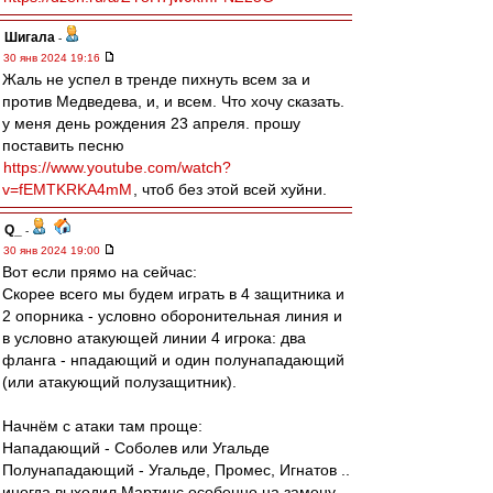
Шигала
-
30 янв 2024 19:16
Жаль не успел в тренде пихнуть всем за и
против Медведева, и, и всем. Что хочу сказать.
у меня день рождения 23 апреля. прошу
поставить песню
https://www.youtube.com/watch?
v=fEMTKRKA4mM
, чтоб без этой всей хуйни.
Q_
-
30 янв 2024 19:00
Вот если прямо на сейчас:
Скорее всего мы будем играть в 4 защитника и
2 опорника - условно оборонительная линия и
в условно атакующей линии 4 игрока: два
фланга - нпадающий и один полунападающий
(или атакующий полузащитник).
Начнём с атаки там проще:
Нападающий - Соболев или Угальде
Полунападающий - Угальде, Промес, Игнатов ..
иногда выходил Мартинс особенно на замену.