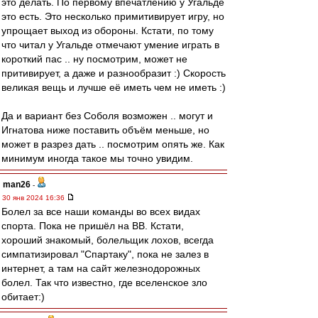
это делать. По первому впечатлению у Угальде
это есть. Это несколько примитивирует игру, но
упрощает выход из обороны. Кстати, по тому
что читал у Угальде отмечают умение играть в
короткий пас .. ну посмотрим, может не
притивирует, а даже и разнообразит :) Скорость
великая вещь и лучше её иметь чем не иметь :)
Да и вариант без Соболя возможен .. могут и
Игнатова ниже поставить объём меньше, но
может в разрез дать .. посмотрим опять же. Как
минимум иногда такое мы точно увидим.
man26
-
30 янв 2024 16:36
Болел за все наши команды во всех видах
спорта. Пока не пришёл на ВВ. Кстати,
хороший знакомый, болельщик лохов, всегда
симпатизировал "Спартаку", пока не залез в
интернет, а там на сайт железнодорожных
болел. Так что известно, где вселенское зло
обитает:)