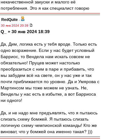
некачественной закуски и малого её
потребления. Это я как специалист говорю
RedQuite
-
30 янв 2024 20:39
Q_ » 30 янв 2024 18:39
Да, Дим, логика есть у тебя вроде. Только есть
одно возражение. Если у нас будет условный
Барриос, то Вендела нам искать совсем не
обязательно! Пруцев может настолько
преобразиться с ним в паре и прибавить, что
мы забудем всё на свете, он у нас уже и так
почти приближается по уровню. Да и Умярова с
Мартинсом мы тоже можем не узнать. Не,
Венделы у нас есть в избытке, а вот Барриоса
ни одного!
Да, и не надо мне предъявлять, что я пытаюсь
слизать схему бомжей. Я пытаюсь слизать
логичную схему чемпионской команды! Кто же
виноват, что у бомжей она именно такая? )))