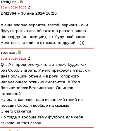
RedQuite
-
30 янв 2024 16:32
BM1964 » 30 янв 2024 16:25
А ещё вполне вероятен третий вариант - они
будут играть в два абсолютно равнозначных
форварда (по позиции), т.е. будут всё время
меняться, то один в оттяжке, то другой... )))
BM1964
-
30 янв 2024 16:25
Q_
, А я предположу, что в оттяжке будет, как
раз Соболь играть. У него прекрасный пас, он
дает большой объем и в роли "опорного
нападающего отлично смотрится. А Угол
больше типаж Веллингтона. Он игрок
штрафной.
Ну если, конечно, наш испанский гений не
посадит Соболя вообще на скамью.
С него станется.
Но тогда я вообще тему футбола для себя
закрою на этот сезон.