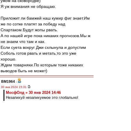
ужом на сковородке)
Я уж внимания не обращаю.
Приложит ли бамжей наш кумир фиг знает.Им
же по сотке платят за победу над
Спартаком.Будут жопы рвать.
А по нашей игре пока никаких прогнозов.Мы ж
не знаем что там и как.
Если суета вокруг Джи схлынула и допустим
Соболь готов рвать и метать,то это уже
хорошо.
Ждем товарняки.По которым тоже никаких
выводов быть не может)
BM1964
-
30 янв 2024 15:31
МосфОлд » 30 янв 2024 14:46
Незапихуй незапихуемое это глобально!
Да, мне тоже понравилось.
Nevladimirovi4
-