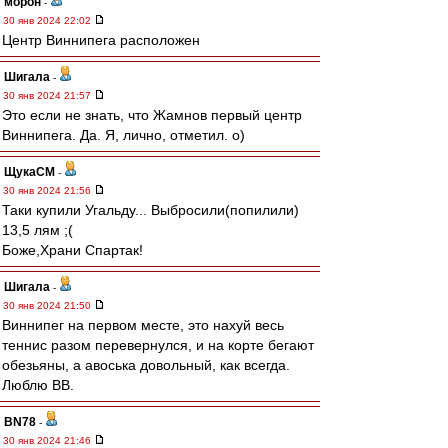
морон
-
30 янв 2024 22:02
Центр Виннипега расположен
Шигала
-
30 янв 2024 21:57
Это если не знать, что Жамнов первый центр
Виннипега. Да. Я, лично, отметил. о)
ЩукаСМ
-
30 янв 2024 21:56
Таки купили Угальду... Выбросили(попилили)
13,5 лям ;(
Боже,Храни Спартак!
Шигала
-
30 янв 2024 21:50
Виннипег на первом месте, это нахуй весь
теннис разом перевернулся, и на корте бегают
обезьяны, а авоська довольный, как всегда.
Люблю ВВ.
BN78
-
30 янв 2024 21:46