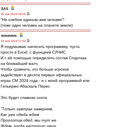
SAS
-
30 янв 2024 18:06
"Не хлебом единым жив человек"!
(тоже один человек на планете земля)
mmmmm
-
30 янв 2024 17:54
Я подумываю написать программку, пусть
просто в Excel, с функцией СЛЧИС.
И с её помощью определять состав Спартака
на ближайший матч.
Чтобы сравнить, кто больше игроков
задействует в десяти первых официальных
играх СМ 2024 года - я с моей программой или
Гильермо Абаскаль Перес.
Это будет славная охота.
"Только завтрак навернем,
Как уже обеда ждем.
Проглотив обед, мы тут же
Ждем, когда наступит ужин.