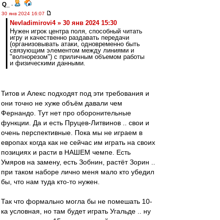
Q_
-
30 янв 2024 16:07
Nevladimirovi4 » 30 янв 2024 15:30
Нужен игрок центра поля, способный читать
игру и качественно раздавать передачи
(организовывать атаки, одновременно быть
связующим элементом между линиями и
"волнорезом") с приличным объемом работы
и физическими данными.
Титов и Алекс подходят под эти требования и
они точно не хуже объём давали чем
Фернандо. Тут нет про оборонительные
функции. Да и есть Пруцев-Литвинов .. свои и
очень перспективные. Пока мы не играем в
европах когда как не сейчас им играть на своих
позициях и расти в НАШЕМ чемпе. Есть
Умяров на замену, есть Зобнин, растёт Зорин ..
при таком наборе лично меня мало кто убедил
бы, что нам туда кто-то нужен.
Так что формально могла бы не помешать 10-
ка условная, но там будет играть Угальде .. ну