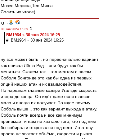
Мозес,Медина,Тео,Миша….
Солить их чтоле)
Q_
-
30 янв 2024 16:39
BM1964 » 30 янв 2024 16:25
# BM1964 » 30 янв 2024 16:25
ну всё может быть .. но первоначально вариант
как описал Лёша Ред .. они будут как бы
меняться. Скажем так .. гол ментам с пасом
Соболя Бонгонде это как бы одна из первых
опций наших атак и их взаимодействия.
По нарезкам главные козыри Угальде скорость
и игра до конца. Он идёт даже если шансов
мало и иногда их получает. По идее почему
Соболь выше .. это как вариант выхода в атаку.
Соболь почти всегда и всё как минимум
принимает и нам не хватало того, кто под ним
бы собирал и открывался под него. Игнатову
просто не хватает объёма, скорости и рывка