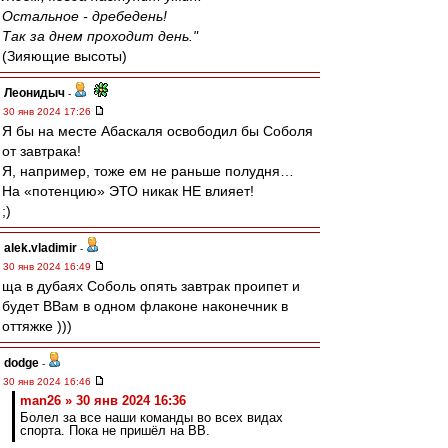
Остальное - дребедень!
Так за днем проходит день."
(Зияющие высоты)
Леонидыч
-
30 янв 2024 17:26
Я бы на месте Абаскаля освободил бы Соболя
от завтрака!
Я, например, тоже ем не раньше полудня…
На «потенцию» ЭТО никак НЕ влияет!
;)
alek.vladimir
-
30 янв 2024 16:49
ща в дубаях Соболь опять завтрак проипет и
будет ВВам в одном флаконе наконечник в
оттяжке )))
dodge
-
30 янв 2024 16:46
man26 » 30 янв 2024 16:36
Болел за все наши команды во всех видах
спорта. Пока не пришёл на ВВ.