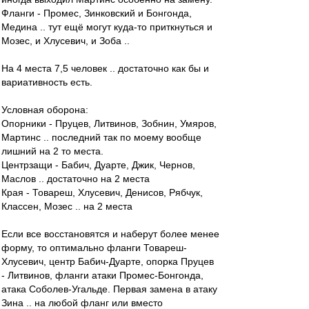
Фланги - Промес, Зинковский и Бонгонда,
Медина .. тут ещё могут куда-то приткнуться и
Мозес, и Хлусевич, и Зоба ..
На 4 места 7,5 человек .. достаточно как бы и
вариативность есть.
Условная оборона:
Опорники - Пруцев, Литвинов, Зобнин, Умяров,
Мартинс .. последний так по моему вообще
лишний на 2 то места.
Центрзащи - Бабич, Дуарте, Джик, Чернов,
Маслов .. достаточно на 2 места
Края - Товареш, Хлусевич, Денисов, Рябчук,
Классен, Мозес .. на 2 места
Если все восстановятся и наберут более менее
форму, то оптимально фланги Товареш-
Хлусевич, центр Бабич-Дуарте, опорка Пруцев
- Литвинов, фланги атаки Промес-Бонгонда,
атака Соболев-Угальде. Первая замена в атаку
Зина .. на любой фланг или вместо