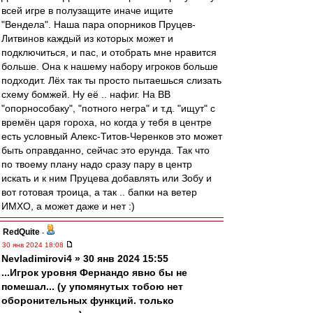
всей игре в полузащите иначе ищите
"Вендела". Наша пара опорников Пруцев-
Литвинов каждый из которых может и
подключиться, и пас, и отобрать мне нравится
больше. Она к нашему набору игроков больше
подходит. Лёх так ты просто пытаешься слизать
схему бомжей. Ну её .. нафиг. На ВВ
"опорнособаку", "потного негра" и т.д. "ищут" с
времён царя гороха, но когда у тебя в центре
есть условный Алекс-Титов-Черенков это может
быть оправданно, сейчас это ерунда. Так что
по твоему плану надо сразу пару в центр
искать и к ним Пруцева добавлять или Зобу и
вот готовая троица, а так .. бапки на ветер
ИМХО, а может даже и нет :)
RedQuite
-
30 янв 2024 18:08
Nevladimirovi4 » 30 янв 2024 15:55
...Игрок уровня Фернандо явно бы не
помешал... (у упомянутых тобою нет
оборонительных функций. только