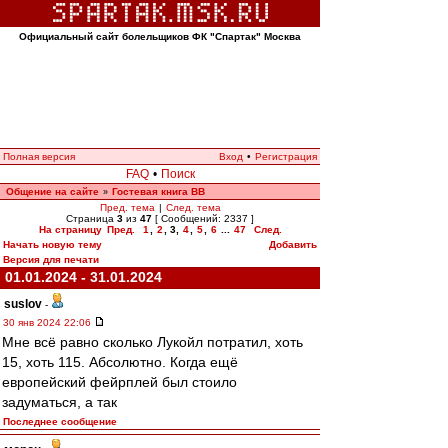
Официальный сайт болельщиков ФК "Спартак" Москва
Полная версия
Вход
•
Регистрация
FAQ
•
Поиск
Общение на сайте
Гостевая книга ВВ
»
Пред. тема
|
След. тема
Страница
3
из
47
[ Сообщений: 2337 ]
На страницу
Пред.
1
,
2
,
3
,
4
,
5
,
6
...
47
След.
Начать новую тему
Добавить
Версия для печати
01.01.2024 - 31.01.2024
suslov
-
30 янв 2024 22:06
Мне всё равно сколько Лукойл потратил, хоть
15, хоть 115. Абсолютно. Когда ещё
европейский фейрплей был стоило
задуматься, а так
Последнее сообщение