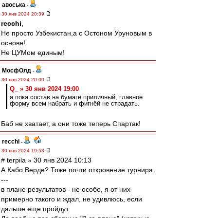
авоська
-
30 янв 2024 20:39
recchi
,
Не просто Узбекистан,а с Остоном Уруновым в
основе!
Не ЦУМом единым!
МосфОлд
-
30 янв 2024 20:00
Q_ » 30 янв 2024 19:00
а пока состав на бумаге приличный, главное
форму всем набрать и фигнёй не страдать.
Баб не хватает, а они тоже теперь Спартак!
recchi
-
30 янв 2024 19:53
# terpila » 30 янв 2024 10:13
А Кабо Верде? Тоже почти откровение турнира.
---
в плане результатов - не особо, я от них
примерно такого и ждал, не удивлюсь, если
дальше еще пройдут.