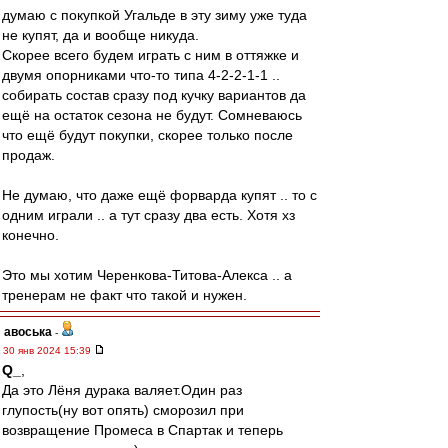
думаю с покупкой Угальде в эту зиму уже туда
не купят, да и вообще никуда.
Скорее всего будем играть с ним в оттяжке и
двумя опорниками что-то типа 4-2-2-1-1 ..
собирать состав сразу под кучку вариантов да
ещё на остаток сезона не будут. Сомневаюсь
что ещё будут покупки, скорее только после
продаж.
Не думаю, что даже ещё форварда купят .. то с
одним играли .. а тут сразу два есть. Хотя хз
конечно.
Это мы хотим Черенкова-Титова-Алекса .. а
тренерам не факт что такой и нужен.
авоська
-
30 янв 2024 15:39
Q_
,
Да это Лёня дурака валяет.Один раз
глупость(ну вот опять) сморозил при
возвращение Промеса в Спартак и теперь