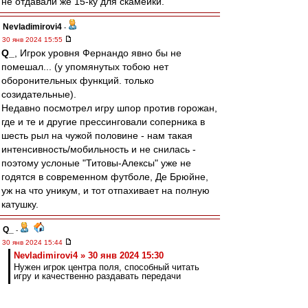
не отдавали же 15-ку для скамейки.
Nevladimirovi4
-
30 янв 2024 15:55
Q_
, Игрок уровня Фернандо явно бы не
помешал... (у упомянутых тобою нет
оборонительных функций. только
созидательные).
Недавно посмотрел игру шпор против горожан,
где и те и другие прессинговали соперника в
шесть рыл на чужой половине - нам такая
интенсивность/мобильность и не снилась -
поэтому услоные "Титовы-Алексы" уже не
годятся в современном футболе, Де Брюйне,
уж на что уникум, и тот отпахивает на полную
катушку.
Q_
-
30 янв 2024 15:44
Nevladimirovi4 » 30 янв 2024 15:30
Нужен игрок центра поля, способный читать
игру и качественно раздавать передачи