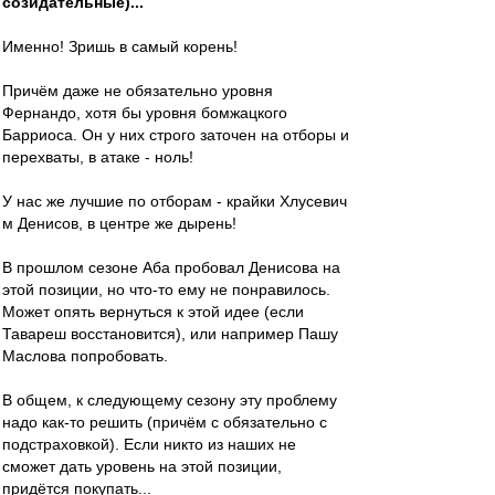
созидательные)...
Именно! Зришь в самый корень!
Причём даже не обязательно уровня
Фернандо, хотя бы уровня бомжацкого
Барриоса. Он у них строго заточен на отборы и
перехваты, в атаке - ноль!
У нас же лучшие по отборам - крайки Хлусевич
м Денисов, в центре же дырень!
В прошлом сезоне Аба пробовал Денисова на
этой позиции, но что-то ему не понравилось.
Может опять вернуться к этой идее (если
Тавареш восстановится), или например Пашу
Маслова попробовать.
В общем, к следующему сезону эту проблему
надо как-то решить (причём с обязательно с
подстраховкой). Если никто из наших не
сможет дать уровень на этой позиции,
придётся покупать...