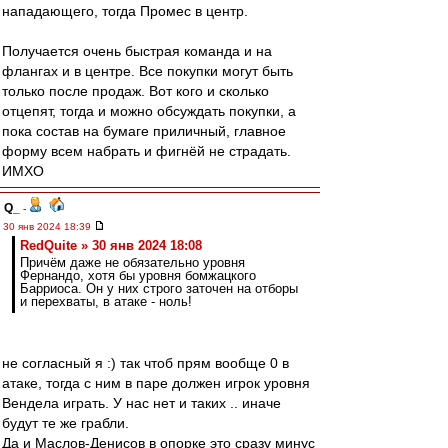
нападающего, тогда Промес в центр.
Получается очень быстрая команда и на
флангах и в центре. Все покупки могут быть
только после продаж. Вот кого и сколько
отцепят, тогда и можно обсуждать покупки, а
пока состав на бумаге приличный, главное
форму всем набрать и фигнёй не страдать.
ИМХО
Q_
-
30 янв 2024 18:39
RedQuite » 30 янв 2024 18:08
Причём даже не обязательно уровня
Фернандо, хотя бы уровня бомжацкого
Барриоса. Он у них строго заточен на отборы
и перехваты, в атаке - ноль!
не согласный я :) так чтоб прям вообще 0 в
атаке, тогда с ним в паре должен игрок уровня
Вендела играть. У нас нет и таких .. иначе
будут те же грабли.
Да и Маслов-Денисов в опорке это сразу минус