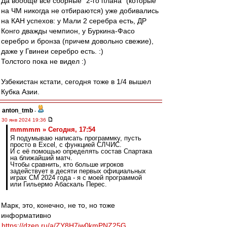
Да вообще все сборные "2-го плана" (которые
на ЧМ никогда не отбираются) уже добивались
на КАН успехов: у Мали 2 серебра есть, ДР
Конго дважды чемпион, у Буркина-Фасо
серебро и бронза (причем довольно свежие),
даже у Гвинеи серебро есть. :)
Толстого пока не видел :)
Узбекистан кстати, сегодня тоже в 1/4 вышел
Кубка Азии.
anton_tmb
-
30 янв 2024 19:36
mmmmm » Сегодня, 17:54
Я подумываю написать программку, пусть
просто в Excel, с функцией СЛЧИС.
И с её помощью определять состав Спартака
на ближайший матч.
Чтобы сравнить, кто больше игроков
задействует в десяти первых официальных
играх СМ 2024 года - я с моей программой
или Гильермо Абаскаль Перес.
Марк, это, конечно, не то, но тоже
информативно
https://dzen.ru/a/ZY8H7jw0kmPNZ25G