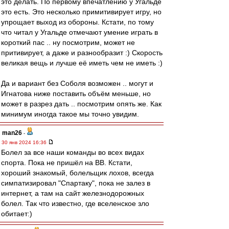
это делать. По первому впечатлению у Угальде
это есть. Это несколько примитивирует игру, но
упрощает выход из обороны. Кстати, по тому
что читал у Угальде отмечают умение играть в
короткий пас .. ну посмотрим, может не
притивирует, а даже и разнообразит :) Скорость
великая вещь и лучше её иметь чем не иметь :)
Да и вариант без Соболя возможен .. могут и
Игнатова ниже поставить объём меньше, но
может в разрез дать .. посмотрим опять же. Как
минимум иногда такое мы точно увидим.
man26
-
30 янв 2024 16:36
Болел за все наши команды во всех видах
спорта. Пока не пришёл на ВВ. Кстати,
хороший знакомый, болельщик лохов, всегда
симпатизировал "Спартаку", пока не залез в
интернет, а там на сайт железнодорожных
болел. Так что известно, где вселенское зло
обитает:)