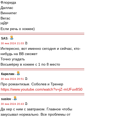
Флорида
Даллас
Виннипег
Вегас
НЙР
Если речь о хоккее)
SAS
-
30 янв 2024 21:03
Интересно, вот именно сегодня и сейчас, кто-
нибудь на ВВ сможет
Точно угадать
Восьмёрку в хоккее с 1 по 8 место
Карелин
-
30 янв 2024 20:51
Про романтизьм. Соболев и Тренер
https://www.youtube.com/watch?v=jZ-mUFuv8S0
suslov
-
30 янв 2024 20:43
Да хер с ним с завтраком. Главное чтобы
закусывал нормально. Все проблемы от