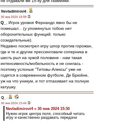
не отдавали же 15-ку для скамейки.
Nevladimirovi4
-
30 янв 2024 15:55
Q_
, Игрок уровня Фернандо явно бы не
помешал... (у упомянутых тобою нет
оборонительных функций. только
созидательные).
Недавно посмотрел игру шпор против горожан,
где и те и другие прессинговали соперника в
шесть рыл на чужой половине - нам такая
интенсивность/мобильность и не снилась -
поэтому услоные "Титовы-Алексы" уже не
годятся в современном футболе, Де Брюйне,
уж на что уникум, и тот отпахивает на полную
катушку.
Q_
-
30 янв 2024 15:44
Nevladimirovi4 » 30 янв 2024 15:30
Нужен игрок центра поля, способный читать
игру и качественно раздавать передачи