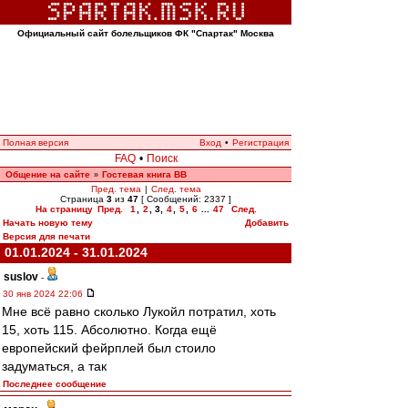
Официальный сайт болельщиков ФК "Спартак" Москва
Полная версия
Вход
•
Регистрация
FAQ
•
Поиск
Общение на сайте
Гостевая книга ВВ
»
Пред. тема
|
След. тема
Страница
3
из
47
[ Сообщений: 2337 ]
На страницу
Пред.
1
,
2
,
3
,
4
,
5
,
6
...
47
След.
Начать новую тему
Добавить
Версия для печати
01.01.2024 - 31.01.2024
suslov
-
30 янв 2024 22:06
Мне всё равно сколько Лукойл потратил, хоть
15, хоть 115. Абсолютно. Когда ещё
европейский фейрплей был стоило
задуматься, а так
Последнее сообщение