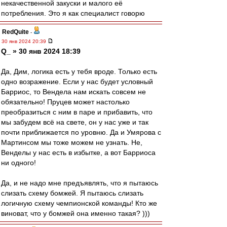
некачественной закуски и малого её
потребления. Это я как специалист говорю
RedQuite
-
30 янв 2024 20:39
Q_ » 30 янв 2024 18:39
Да, Дим, логика есть у тебя вроде. Только есть
одно возражение. Если у нас будет условный
Барриос, то Вендела нам искать совсем не
обязательно! Пруцев может настолько
преобразиться с ним в паре и прибавить, что
мы забудем всё на свете, он у нас уже и так
почти приближается по уровню. Да и Умярова с
Мартинсом мы тоже можем не узнать. Не,
Венделы у нас есть в избытке, а вот Барриоса
ни одного!
Да, и не надо мне предъявлять, что я пытаюсь
слизать схему бомжей. Я пытаюсь слизать
логичную схему чемпионской команды! Кто же
виноват, что у бомжей она именно такая? )))