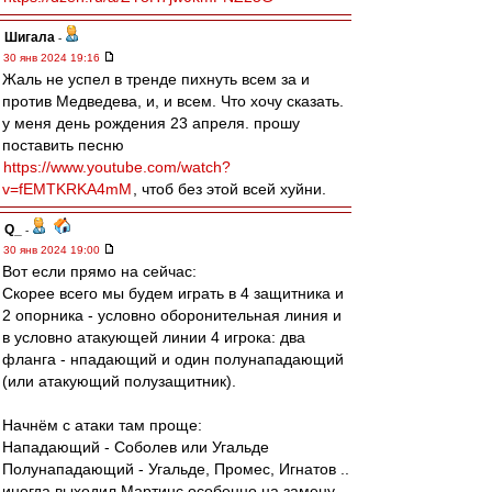
Шигала
-
30 янв 2024 19:16
Жаль не успел в тренде пихнуть всем за и
против Медведева, и, и всем. Что хочу сказать.
у меня день рождения 23 апреля. прошу
поставить песню
https://www.youtube.com/watch?
v=fEMTKRKA4mM
, чтоб без этой всей хуйни.
Q_
-
30 янв 2024 19:00
Вот если прямо на сейчас:
Скорее всего мы будем играть в 4 защитника и
2 опорника - условно оборонительная линия и
в условно атакующей линии 4 игрока: два
фланга - нпадающий и один полунападающий
(или атакующий полузащитник).
Начнём с атаки там проще:
Нападающий - Соболев или Угальде
Полунападающий - Угальде, Промес, Игнатов ..
иногда выходил Мартинс особенно на замену.