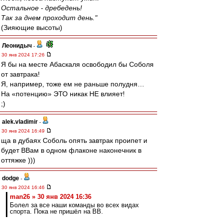
Остальное - дребедень!
Так за днем проходит день."
(Зияющие высоты)
Леонидыч
-
30 янв 2024 17:26
Я бы на месте Абаскаля освободил бы Соболя
от завтрака!
Я, например, тоже ем не раньше полудня…
На «потенцию» ЭТО никак НЕ влияет!
;)
alek.vladimir
-
30 янв 2024 16:49
ща в дубаях Соболь опять завтрак проипет и
будет ВВам в одном флаконе наконечник в
оттяжке )))
dodge
-
30 янв 2024 16:46
man26 » 30 янв 2024 16:36
Болел за все наши команды во всех видах
спорта. Пока не пришёл на ВВ.