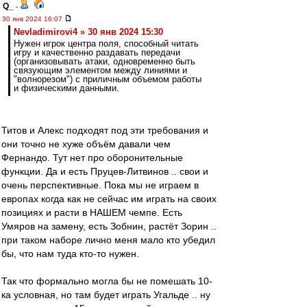
Q_
-
30 янв 2024 16:07
Nevladimirovi4 » 30 янв 2024 15:30
Нужен игрок центра поля, способный читать
игру и качественно раздавать передачи
(организовывать атаки, одновременно быть
связующим элементом между линиями и
"волнорезом") с приличным объемом работы
и физическими данными.
Титов и Алекс подходят под эти требования и
они точно не хуже объём давали чем
Фернандо. Тут нет про оборонительные
функции. Да и есть Пруцев-Литвинов .. свои и
очень перспективные. Пока мы не играем в
европах когда как не сейчас им играть на своих
позициях и расти в НАШЕМ чемпе. Есть
Умяров на замену, есть Зобнин, растёт Зорин ..
при таком наборе лично меня мало кто убедил
бы, что нам туда кто-то нужен.
Так что формально могла бы не помешать 10-
ка условная, но там будет играть Угальде .. ну