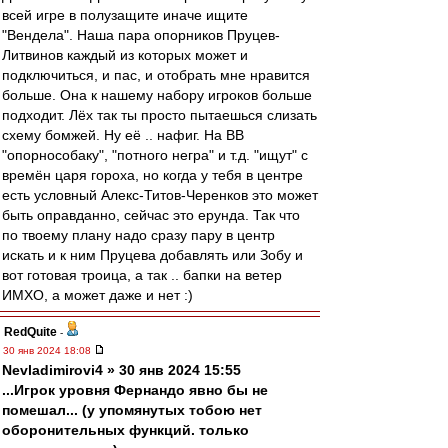
всей игре в полузащите иначе ищите
"Вендела". Наша пара опорников Пруцев-
Литвинов каждый из которых может и
подключиться, и пас, и отобрать мне нравится
больше. Она к нашему набору игроков больше
подходит. Лёх так ты просто пытаешься слизать
схему бомжей. Ну её .. нафиг. На ВВ
"опорнособаку", "потного негра" и т.д. "ищут" с
времён царя гороха, но когда у тебя в центре
есть условный Алекс-Титов-Черенков это может
быть оправданно, сейчас это ерунда. Так что
по твоему плану надо сразу пару в центр
искать и к ним Пруцева добавлять или Зобу и
вот готовая троица, а так .. бапки на ветер
ИМХО, а может даже и нет :)
RedQuite
-
30 янв 2024 18:08
Nevladimirovi4 » 30 янв 2024 15:55
...Игрок уровня Фернандо явно бы не
помешал... (у упомянутых тобою нет
оборонительных функций. только