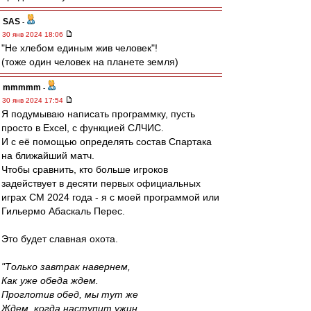
SAS
-
30 янв 2024 18:06
"Не хлебом единым жив человек"!
(тоже один человек на планете земля)
mmmmm
-
30 янв 2024 17:54
Я подумываю написать программку, пусть
просто в Excel, с функцией СЛЧИС.
И с её помощью определять состав Спартака
на ближайший матч.
Чтобы сравнить, кто больше игроков
задействует в десяти первых официальных
играх СМ 2024 года - я с моей программой или
Гильермо Абаскаль Перес.
Это будет славная охота.
"Только завтрак навернем,
Как уже обеда ждем.
Проглотив обед, мы тут же
Ждем, когда наступит ужин.