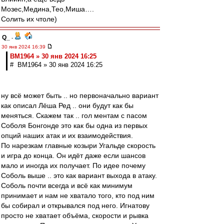
Мозес,Медина,Тео,Миша….
Солить их чтоле)
Q_
-
30 янв 2024 16:39
BM1964 » 30 янв 2024 16:25
# BM1964 » 30 янв 2024 16:25
ну всё может быть .. но первоначально вариант
как описал Лёша Ред .. они будут как бы
меняться. Скажем так .. гол ментам с пасом
Соболя Бонгонде это как бы одна из первых
опций наших атак и их взаимодействия.
По нарезкам главные козыри Угальде скорость
и игра до конца. Он идёт даже если шансов
мало и иногда их получает. По идее почему
Соболь выше .. это как вариант выхода в атаку.
Соболь почти всегда и всё как минимум
принимает и нам не хватало того, кто под ним
бы собирал и открывался под него. Игнатову
просто не хватает объёма, скорости и рывка