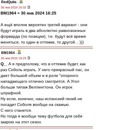
RedQuite
-
30 янв 2024 16:32
BM1964 » 30 янв 2024 16:25
А ещё вполне вероятен третий вариант - они
будут играть в два абсолютно равнозначных
форварда (по позиции), т.е. будут всё время
меняться, то один в оттяжке, то другой... )))
BM1964
-
30 янв 2024 16:25
Q_
, А я предположу, что в оттяжке будет, как
раз Соболь играть. У него прекрасный пас, он
дает большой объем и в роли "опорного
нападающего отлично смотрится. А Угол
больше типаж Веллингтона. Он игрок
штрафной.
Ну если, конечно, наш испанский гений не
посадит Соболя вообще на скамью.
С него станется.
Но тогда я вообще тему футбола для себя
закрою на этот сезон.