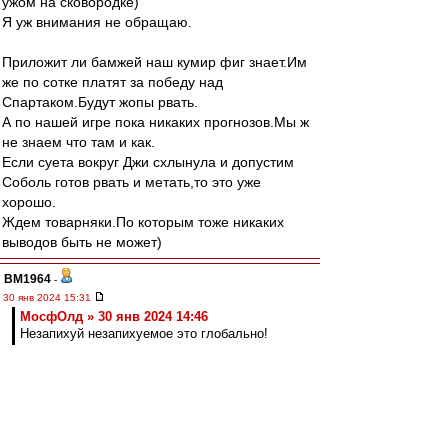
ужом на сковородке)
Я уж внимания не обращаю.
Приложит ли бамжей наш кумир фиг знает.Им
же по сотке платят за победу над
Спартаком.Будут жопы рвать.
А по нашей игре пока никаких прогнозов.Мы ж
не знаем что там и как.
Если суета вокруг Джи схлынула и допустим
Соболь готов рвать и метать,то это уже
хорошо.
Ждем товарняки.По которым тоже никаких
выводов быть не может)
BM1964
-
30 янв 2024 15:31
МосфОлд » 30 янв 2024 14:46
Незапихуй незапихуемое это глобально!
Да, мне тоже понравилось.
Nevladimirovi4
-