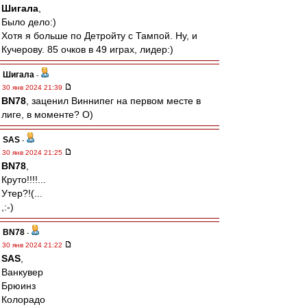
Шигала
,
Было дело:)
Хотя я больше по Детройту с Тампой. Ну, и
Кучерову. 85 очков в 49 играх, лидер:)
Шигала
-
30 янв 2024 21:39
BN78
, заценил Виннипег на первом месте в
лиге, в моменте? О)
SAS
-
30 янв 2024 21:25
BN78
,
Круто!!!!...
Утер?!(...
,:-)
BN78
-
30 янв 2024 21:22
SAS
,
Ванкувер
Брюинз
Колорадо