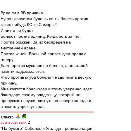
Вряд ли в ВВ причина.
Ну вот допустим будешь ли ты болеть против
каких-нибудь КС из Самары?
И никто не будет.
Болеют против единиц. Когда есть за что.
Против бомжей. За их беспредел на
внутренней арене.
Против коней. Большой привет купи-продаю
гинеру.
Даже против мусоров не болеют, а по старой
памяти надсмехаются.
Чтоб против клуба болели - надо иметь вескую
причину.
Мне кажется Краснодар к этому уверенно идет
благодаря своему владельцу, который не
пропускает случая лизнуть на северо-западе и
в чем то упрекнуть нас.
Спектр
-
30 янв 2024 16:44
"На бумаге" Соболев и Угальде - реинкарнация