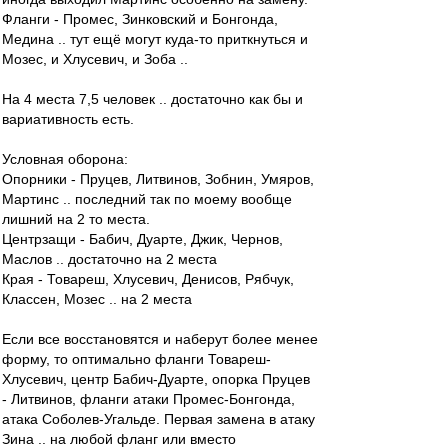
Фланги - Промес, Зинковский и Бонгонда,
Медина .. тут ещё могут куда-то приткнуться и
Мозес, и Хлусевич, и Зоба ..
На 4 места 7,5 человек .. достаточно как бы и
вариативность есть.
Условная оборона:
Опорники - Пруцев, Литвинов, Зобнин, Умяров,
Мартинс .. последний так по моему вообще
лишний на 2 то места.
Центрзащи - Бабич, Дуарте, Джик, Чернов,
Маслов .. достаточно на 2 места
Края - Товареш, Хлусевич, Денисов, Рябчук,
Классен, Мозес .. на 2 места
Если все восстановятся и наберут более менее
форму, то оптимально фланги Товареш-
Хлусевич, центр Бабич-Дуарте, опорка Пруцев
- Литвинов, фланги атаки Промес-Бонгонда,
атака Соболев-Угальде. Первая замена в атаку
Зина .. на любой фланг или вместо