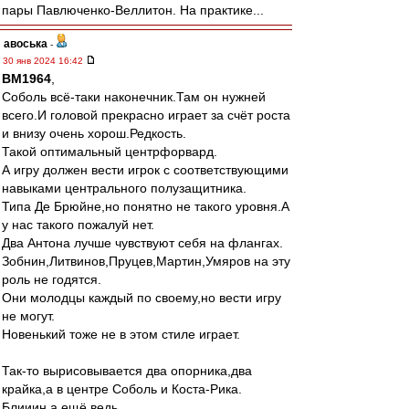
пары Павлюченко-Веллитон. На практике...
авоська
-
30 янв 2024 16:42
BM1964
,
Соболь всё-таки наконечник.Там он нужней
всего.И головой прекрасно играет за счёт роста
и внизу очень хорош.Редкость.
Такой оптимальный центрфорвард.
А игру должен вести игрок с соответствующими
навыками центрального полузащитника.
Типа Де Брюйне,но понятно не такого уровня.А
у нас такого пожалуй нет.
Два Антона лучше чувствуют себя на флангах.
Зобнин,Литвинов,Пруцев,Мартин,Умяров на эту
роль не годятся.
Они молодцы каждый по своему,но вести игру
не могут.
Новенький тоже не в этом стиле играет.
Так-то вырисовывается два опорника,два
крайка,а в центре Соболь и Коста-Рика.
Блииин,а ещё ведь