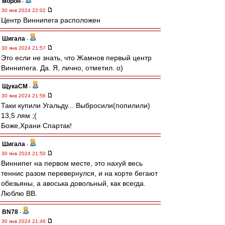
морон
-
30 янв 2024 22:02
Центр Виннипега расположен
Шигала
-
30 янв 2024 21:57
Это если не знать, что Жамнов первый центр
Виннипега. Да. Я, лично, отметил. о)
ЩукаСМ
-
30 янв 2024 21:56
Таки купили Угальду... Выбросили(попилили)
13,5 лям ;(
Боже,Храни Спартак!
Шигала
-
30 янв 2024 21:50
Виннипег на первом месте, это нахуй весь
теннис разом перевернулся, и на корте бегают
обезьяны, а авоська довольный, как всегда.
Люблю ВВ.
BN78
-
30 янв 2024 21:46