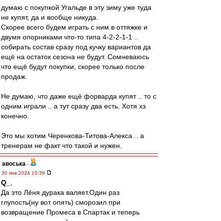
думаю с покупкой Угальде в эту зиму уже туда
не купят, да и вообще никуда.
Скорее всего будем играть с ним в оттяжке и
двумя опорниками что-то типа 4-2-2-1-1 ..
собирать состав сразу под кучку вариантов да
ещё на остаток сезона не будут. Сомневаюсь
что ещё будут покупки, скорее только после
продаж.
Не думаю, что даже ещё форварда купят .. то с
одним играли .. а тут сразу два есть. Хотя хз
конечно.
Это мы хотим Черенкова-Титова-Алекса .. а
тренерам не факт что такой и нужен.
авоська
-
30 янв 2024 15:39
Q_
,
Да это Лёня дурака валяет.Один раз
глупость(ну вот опять) сморозил при
возвращение Промеса в Спартак и теперь