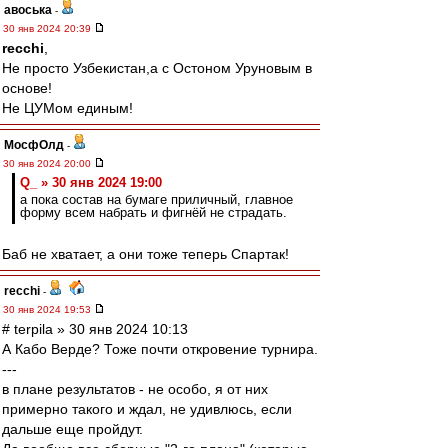
авоська
-
30 янв 2024 20:39
recchi
,
Не просто Узбекистан,а с Остоном Уруновым в
основе!
Не ЦУМом единым!
МосфОлд
-
30 янв 2024 20:00
Q_ » 30 янв 2024 19:00
а пока состав на бумаге приличный, главное
форму всем набрать и фигнёй не страдать.
Баб не хватает, а они тоже теперь Спартак!
recchi
-
30 янв 2024 19:53
# terpila » 30 янв 2024 10:13
А Кабо Верде? Тоже почти откровение турнира.
---
в плане результатов - не особо, я от них
примерно такого и ждал, не удивлюсь, если
дальше еще пройдут.