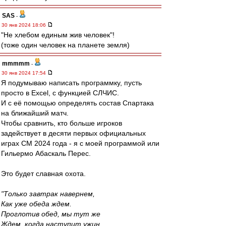
SAS
-
30 янв 2024 18:06
"Не хлебом единым жив человек"!
(тоже один человек на планете земля)
mmmmm
-
30 янв 2024 17:54
Я подумываю написать программку, пусть
просто в Excel, с функцией СЛЧИС.
И с её помощью определять состав Спартака
на ближайший матч.
Чтобы сравнить, кто больше игроков
задействует в десяти первых официальных
играх СМ 2024 года - я с моей программой или
Гильермо Абаскаль Перес.
Это будет славная охота.
"Только завтрак навернем,
Как уже обеда ждем.
Проглотив обед, мы тут же
Ждем, когда наступит ужин.