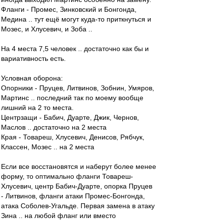
Фланги - Промес, Зинковский и Бонгонда,
Медина .. тут ещё могут куда-то приткнуться и
Мозес, и Хлусевич, и Зоба ..
На 4 места 7,5 человек .. достаточно как бы и
вариативность есть.
Условная оборона:
Опорники - Пруцев, Литвинов, Зобнин, Умяров,
Мартинс .. последний так по моему вообще
лишний на 2 то места.
Центрзащи - Бабич, Дуарте, Джик, Чернов,
Маслов .. достаточно на 2 места
Края - Товареш, Хлусевич, Денисов, Рябчук,
Классен, Мозес .. на 2 места
Если все восстановятся и наберут более менее
форму, то оптимально фланги Товареш-
Хлусевич, центр Бабич-Дуарте, опорка Пруцев
- Литвинов, фланги атаки Промес-Бонгонда,
атака Соболев-Угальде. Первая замена в атаку
Зина .. на любой фланг или вместо