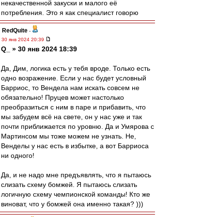
некачественной закуски и малого её
потребления. Это я как специалист говорю
RedQuite
-
30 янв 2024 20:39
Q_ » 30 янв 2024 18:39
Да, Дим, логика есть у тебя вроде. Только есть
одно возражение. Если у нас будет условный
Барриос, то Вендела нам искать совсем не
обязательно! Пруцев может настолько
преобразиться с ним в паре и прибавить, что
мы забудем всё на свете, он у нас уже и так
почти приближается по уровню. Да и Умярова с
Мартинсом мы тоже можем не узнать. Не,
Венделы у нас есть в избытке, а вот Барриоса
ни одного!
Да, и не надо мне предъявлять, что я пытаюсь
слизать схему бомжей. Я пытаюсь слизать
логичную схему чемпионской команды! Кто же
виноват, что у бомжей она именно такая? )))