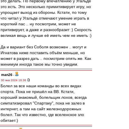
это делать. По первому впечатлению у Угальде
это есть. Это несколько примитивирует игру, но
упрощает выход из обороны. Кстати, по тому
что читал у Угальде отмечают умение играть в
короткий пас .. ну посмотрим, может не
притивирует, а даже и разнообразит :) Скорость
великая вещь и лучше её иметь чем не иметь :)
Да и вариант без Соболя возможен .. могут и
Игнатова ниже поставить объём меньше, но
может в разрез дать .. посмотрим опять же. Как
минимум иногда такое мы точно увидим.
man26
-
30 янв 2024 16:36
Болел за все наши команды во всех видах
спорта. Пока не пришёл на ВВ. Кстати,
хороший знакомый, болельщик лохов, всегда
симпатизировал "Спартаку", пока не залез в
интернет, а там на сайт железнодорожных
болел. Так что известно, где вселенское зло
обитает:)