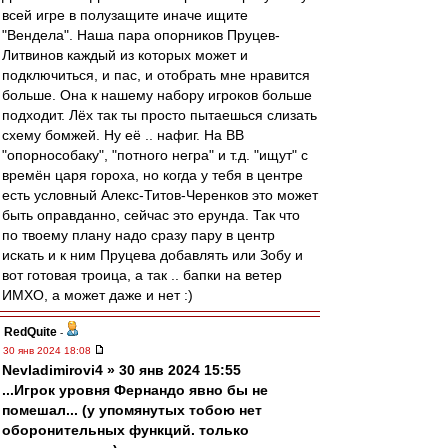
всей игре в полузащите иначе ищите
"Вендела". Наша пара опорников Пруцев-
Литвинов каждый из которых может и
подключиться, и пас, и отобрать мне нравится
больше. Она к нашему набору игроков больше
подходит. Лёх так ты просто пытаешься слизать
схему бомжей. Ну её .. нафиг. На ВВ
"опорнособаку", "потного негра" и т.д. "ищут" с
времён царя гороха, но когда у тебя в центре
есть условный Алекс-Титов-Черенков это может
быть оправданно, сейчас это ерунда. Так что
по твоему плану надо сразу пару в центр
искать и к ним Пруцева добавлять или Зобу и
вот готовая троица, а так .. бапки на ветер
ИМХО, а может даже и нет :)
RedQuite
-
30 янв 2024 18:08
Nevladimirovi4 » 30 янв 2024 15:55
...Игрок уровня Фернандо явно бы не
помешал... (у упомянутых тобою нет
оборонительных функций. только