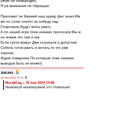
ужом на сковородке)
Я уж внимания не обращаю.
Приложит ли бамжей наш кумир фиг знает.Им
же по сотке платят за победу над
Спартаком.Будут жопы рвать.
А по нашей игре пока никаких прогнозов.Мы ж
не знаем что там и как.
Если суета вокруг Джи схлынула и допустим
Соболь готов рвать и метать,то это уже
хорошо.
Ждем товарняки.По которым тоже никаких
выводов быть не может)
BM1964
-
30 янв 2024 15:31
МосфОлд » 30 янв 2024 14:46
Незапихуй незапихуемое это глобально!
Да, мне тоже понравилось.
Nevladimirovi4
-