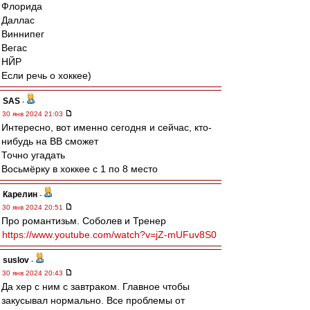
Флорида
Даллас
Виннипег
Вегас
НЙР
Если речь о хоккее)
SAS
-
30 янв 2024 21:03
Интересно, вот именно сегодня и сейчас, кто-
нибудь на ВВ сможет
Точно угадать
Восьмёрку в хоккее с 1 по 8 место
Карелин
-
30 янв 2024 20:51
Про романтизьм. Соболев и Тренер
https://www.youtube.com/watch?v=jZ-mUFuv8S0
suslov
-
30 янв 2024 20:43
Да хер с ним с завтраком. Главное чтобы
закусывал нормально. Все проблемы от