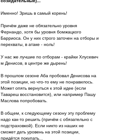
созидательные)...
Именно! Зришь в самый корень!
Причём даже не обязательно уровня
Фернандо, хотя бы уровня бомжацкого
Барриоса. Он у них строго заточен на отборы и
перехваты, в атаке - ноль!
У нас же лучшие по отборам - крайки Хлусевич
м Денисов, в центре же дырень!
В прошлом сезоне Аба пробовал Денисова на
этой позиции, но что-то ему не понравилось.
Может опять вернуться к этой идее (если
Тавареш восстановится), или например Пашу
Маслова попробовать.
В общем, к следующему сезону эту проблему
надо как-то решить (причём с обязательно с
подстраховкой). Если никто из наших не
сможет дать уровень на этой позиции,
придётся покупать...