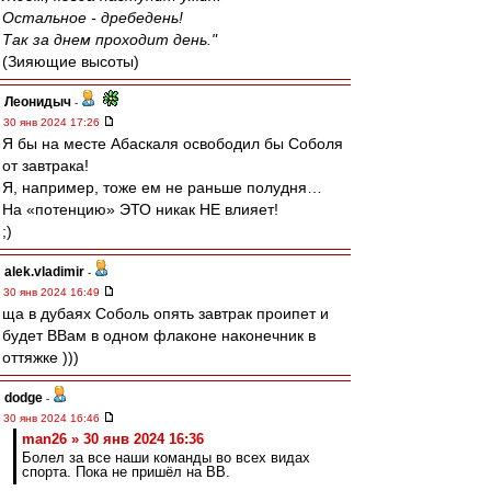
Остальное - дребедень!
Так за днем проходит день."
(Зияющие высоты)
Леонидыч
-
30 янв 2024 17:26
Я бы на месте Абаскаля освободил бы Соболя
от завтрака!
Я, например, тоже ем не раньше полудня…
На «потенцию» ЭТО никак НЕ влияет!
;)
alek.vladimir
-
30 янв 2024 16:49
ща в дубаях Соболь опять завтрак проипет и
будет ВВам в одном флаконе наконечник в
оттяжке )))
dodge
-
30 янв 2024 16:46
man26 » 30 янв 2024 16:36
Болел за все наши команды во всех видах
спорта. Пока не пришёл на ВВ.