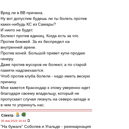
Вряд ли в ВВ причина.
Ну вот допустим будешь ли ты болеть против
каких-нибудь КС из Самары?
И никто не будет.
Болеют против единиц. Когда есть за что.
Против бомжей. За их беспредел на
внутренней арене.
Против коней. Большой привет купи-продаю
гинеру.
Даже против мусоров не болеют, а по старой
памяти надсмехаются.
Чтоб против клуба болели - надо иметь вескую
причину.
Мне кажется Краснодар к этому уверенно идет
благодаря своему владельцу, который не
пропускает случая лизнуть на северо-западе и
в чем то упрекнуть нас.
Спектр
-
30 янв 2024 16:44
"На бумаге" Соболев и Угальде - реинкарнация