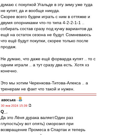
думаю с покупкой Угальде в эту зиму уже туда
не купят, да и вообще никуда.
Скорее всего будем играть с ним в оттяжке и
двумя опорниками что-то типа 4-2-2-1-1 ..
собирать состав сразу под кучку вариантов да
ещё на остаток сезона не будут. Сомневаюсь
что ещё будут покупки, скорее только после
продаж.
Не думаю, что даже ещё форварда купят .. то с
одним играли .. а тут сразу два есть. Хотя хз
конечно.
Это мы хотим Черенкова-Титова-Алекса .. а
тренерам не факт что такой и нужен.
авоська
-
30 янв 2024 15:39
Q_
,
Да это Лёня дурака валяет.Один раз
глупость(ну вот опять) сморозил при
возвращение Промеса в Спартак и теперь