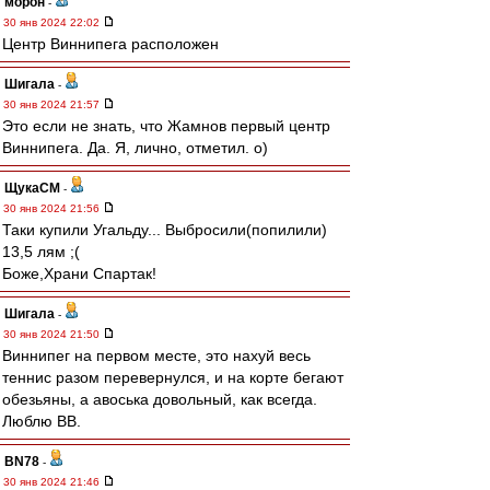
морон
-
30 янв 2024 22:02
Центр Виннипега расположен
Шигала
-
30 янв 2024 21:57
Это если не знать, что Жамнов первый центр
Виннипега. Да. Я, лично, отметил. о)
ЩукаСМ
-
30 янв 2024 21:56
Таки купили Угальду... Выбросили(попилили)
13,5 лям ;(
Боже,Храни Спартак!
Шигала
-
30 янв 2024 21:50
Виннипег на первом месте, это нахуй весь
теннис разом перевернулся, и на корте бегают
обезьяны, а авоська довольный, как всегда.
Люблю ВВ.
BN78
-
30 янв 2024 21:46