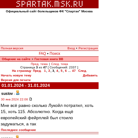
Официальный сайт болельщиков ФК "Спартак" Москва
Полная версия
Вход
•
Регистрация
FAQ
•
Поиск
Общение на сайте
Гостевая книга ВВ
»
Пред. тема
|
След. тема
Страница
3
из
47
[ Сообщений: 2337 ]
На страницу
Пред.
1
,
2
,
3
,
4
,
5
,
6
...
47
След.
Начать новую тему
Добавить
Версия для печати
01.01.2024 - 31.01.2024
suslov
-
30 янв 2024 22:06
Мне всё равно сколько Лукойл потратил, хоть
15, хоть 115. Абсолютно. Когда ещё
европейский фейрплей был стоило
задуматься, а так
Последнее сообщение