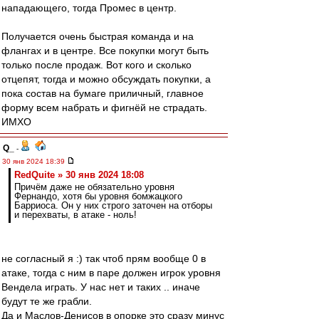
нападающего, тогда Промес в центр.
Получается очень быстрая команда и на
флангах и в центре. Все покупки могут быть
только после продаж. Вот кого и сколько
отцепят, тогда и можно обсуждать покупки, а
пока состав на бумаге приличный, главное
форму всем набрать и фигнёй не страдать.
ИМХО
Q_
-
30 янв 2024 18:39
RedQuite » 30 янв 2024 18:08
Причём даже не обязательно уровня
Фернандо, хотя бы уровня бомжацкого
Барриоса. Он у них строго заточен на отборы
и перехваты, в атаке - ноль!
не согласный я :) так чтоб прям вообще 0 в
атаке, тогда с ним в паре должен игрок уровня
Вендела играть. У нас нет и таких .. иначе
будут те же грабли.
Да и Маслов-Денисов в опорке это сразу минус