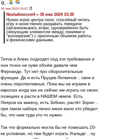
Q_
-
30 янв 2024 16:07
Nevladimirovi4 » 30 янв 2024 15:30
Нужен игрок центра поля, способный читать
игру и качественно раздавать передачи
(организовывать атаки, одновременно быть
связующим элементом между линиями и
"волнорезом") с приличным объемом работы
и физическими данными.
Титов и Алекс подходят под эти требования и
они точно не хуже объём давали чем
Фернандо. Тут нет про оборонительные
функции. Да и есть Пруцев-Литвинов .. свои и
очень перспективные. Пока мы не играем в
европах когда как не сейчас им играть на своих
позициях и расти в НАШЕМ чемпе. Есть
Умяров на замену, есть Зобнин, растёт Зорин ..
при таком наборе лично меня мало кто убедил
бы, что нам туда кто-то нужен.
Так что формально могла бы не помешать 10-
ка условная, но там будет играть Угальде .. ну