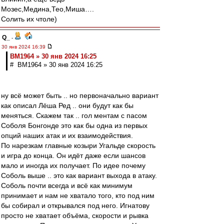
Мозес,Медина,Тео,Миша….
Солить их чтоле)
Q_
-
30 янв 2024 16:39
BM1964 » 30 янв 2024 16:25
# BM1964 » 30 янв 2024 16:25
ну всё может быть .. но первоначально вариант
как описал Лёша Ред .. они будут как бы
меняться. Скажем так .. гол ментам с пасом
Соболя Бонгонде это как бы одна из первых
опций наших атак и их взаимодействия.
По нарезкам главные козыри Угальде скорость
и игра до конца. Он идёт даже если шансов
мало и иногда их получает. По идее почему
Соболь выше .. это как вариант выхода в атаку.
Соболь почти всегда и всё как минимум
принимает и нам не хватало того, кто под ним
бы собирал и открывался под него. Игнатову
просто не хватает объёма, скорости и рывка