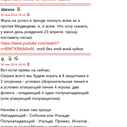
Шигала
-
30 янв 2024 19:16
Жаль не успел в тренде пихнуть всем за и
против Медведева, и, и всем. Что хочу сказать.
у меня день рождения 23 апреля. прошу
поставить песню
https://www.youtube.com/watch?
v=fEMTKRKA4mM
, чтоб без этой всей хуйни.
Q_
-
30 янв 2024 19:00
Вот если прямо на сейчас:
Скорее всего мы будем играть в 4 защитника и
2 опорника - условно оборонительная линия и
в условно атакующей линии 4 игрока: два
фланга - нпадающий и один полунападающий
(или атакующий полузащитник).
Начнём с атаки там проще:
Нападающий - Соболев или Угальде
Полунападающий - Угальде, Промес, Игнатов ..
иногда выходил Мартинс особенно на замену.