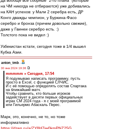
Да вообще все сборные "2-го плана" (которые
на ЧМ никогда не отбираются) уже добивались
на КАН успехов: у Мали 2 серебра есть, ДР
Конго дважды чемпион, у Буркина-Фасо
серебро и бронза (причем довольно свежие),
даже у Гвинеи серебро есть. :)
Толстого пока не видел :)
Узбекистан кстати, сегодня тоже в 1/4 вышел
Кубка Азии.
anton_tmb
-
30 янв 2024 19:36
mmmmm » Сегодня, 17:54
Я подумываю написать программку, пусть
просто в Excel, с функцией СЛЧИС.
И с её помощью определять состав Спартака
на ближайший матч.
Чтобы сравнить, кто больше игроков
задействует в десяти первых официальных
играх СМ 2024 года - я с моей программой
или Гильермо Абаскаль Перес.
Марк, это, конечно, не то, но тоже
информативно
https://dzen.ru/a/ZY8H7jw0kmPNZ25G