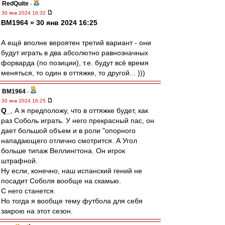
RedQuite
-
30 янв 2024 16:32
BM1964 » 30 янв 2024 16:25
А ещё вполне вероятен третий вариант - они
будут играть в два абсолютно равнозначных
форварда (по позиции), т.е. будут всё время
меняться, то один в оттяжке, то другой... )))
BM1964
-
30 янв 2024 16:25
Q_
, А я предположу, что в оттяжке будет, как
раз Соболь играть. У него прекрасный пас, он
дает большой объем и в роли "опорного
нападающего отлично смотрится. А Угол
больше типаж Веллингтона. Он игрок
штрафной.
Ну если, конечно, наш испанский гений не
посадит Соболя вообще на скамью.
С него станется.
Но тогда я вообще тему футбола для себя
закрою на этот сезон.