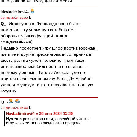
не отдавали же 15-ку для скамейки.
Nevladimirovi4
-
30 янв 2024 15:55
Q_
, Игрок уровня Фернандо явно бы не
помешал... (у упомянутых тобою нет
оборонительных функций. только
созидательные).
Недавно посмотрел игру шпор против горожан,
где и те и другие прессинговали соперника в
шесть рыл на чужой половине - нам такая
интенсивность/мобильность и не снилась -
поэтому услоные "Титовы-Алексы" уже не
годятся в современном футболе, Де Брюйне,
уж на что уникум, и тот отпахивает на полную
катушку.
Q_
-
30 янв 2024 15:44
Nevladimirovi4 » 30 янв 2024 15:30
Нужен игрок центра поля, способный читать
игру и качественно раздавать передачи