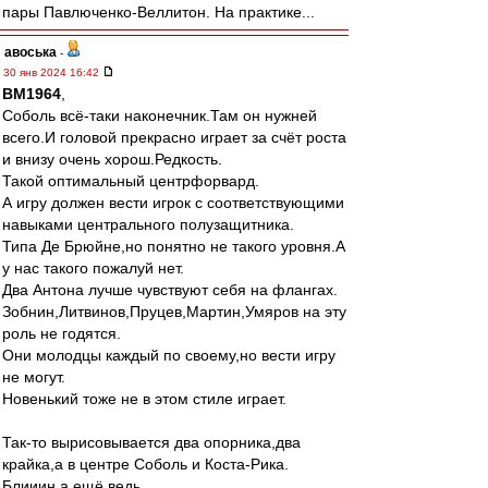
пары Павлюченко-Веллитон. На практике...
авоська
-
30 янв 2024 16:42
BM1964
,
Соболь всё-таки наконечник.Там он нужней
всего.И головой прекрасно играет за счёт роста
и внизу очень хорош.Редкость.
Такой оптимальный центрфорвард.
А игру должен вести игрок с соответствующими
навыками центрального полузащитника.
Типа Де Брюйне,но понятно не такого уровня.А
у нас такого пожалуй нет.
Два Антона лучше чувствуют себя на флангах.
Зобнин,Литвинов,Пруцев,Мартин,Умяров на эту
роль не годятся.
Они молодцы каждый по своему,но вести игру
не могут.
Новенький тоже не в этом стиле играет.
Так-то вырисовывается два опорника,два
крайка,а в центре Соболь и Коста-Рика.
Блииин,а ещё ведь