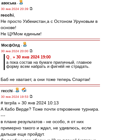
авоська
-
30 янв 2024 20:39
recchi
,
Не просто Узбекистан,а с Остоном Уруновым в
основе!
Не ЦУМом единым!
МосфОлд
-
30 янв 2024 20:00
Q_ » 30 янв 2024 19:00
а пока состав на бумаге приличный, главное
форму всем набрать и фигнёй не страдать.
Баб не хватает, а они тоже теперь Спартак!
recchi
-
30 янв 2024 19:53
# terpila » 30 янв 2024 10:13
А Кабо Верде? Тоже почти откровение турнира.
---
в плане результатов - не особо, я от них
примерно такого и ждал, не удивлюсь, если
дальше еще пройдут.