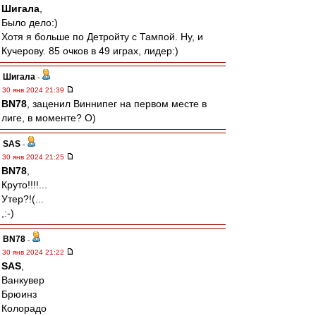
Шигала
,
Было дело:)
Хотя я больше по Детройту с Тампой. Ну, и
Кучерову. 85 очков в 49 играх, лидер:)
Шигала
-
30 янв 2024 21:39
BN78
, заценил Виннипег на первом месте в
лиге, в моменте? О)
SAS
-
30 янв 2024 21:25
BN78
,
Круто!!!!...
Утер?!(...
,:-)
BN78
-
30 янв 2024 21:22
SAS
,
Ванкувер
Брюинз
Колорадо