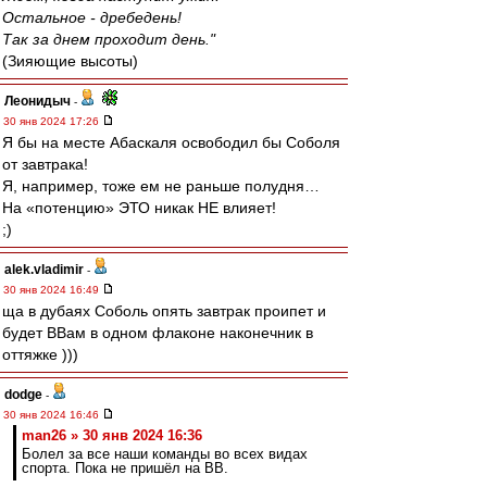
Остальное - дребедень!
Так за днем проходит день."
(Зияющие высоты)
Леонидыч
-
30 янв 2024 17:26
Я бы на месте Абаскаля освободил бы Соболя
от завтрака!
Я, например, тоже ем не раньше полудня…
На «потенцию» ЭТО никак НЕ влияет!
;)
alek.vladimir
-
30 янв 2024 16:49
ща в дубаях Соболь опять завтрак проипет и
будет ВВам в одном флаконе наконечник в
оттяжке )))
dodge
-
30 янв 2024 16:46
man26 » 30 янв 2024 16:36
Болел за все наши команды во всех видах
спорта. Пока не пришёл на ВВ.