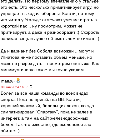
это делать. По первому впечатлению у Угальде
это есть. Это несколько примитивирует игру, но
упрощает выход из обороны. Кстати, по тому
что читал у Угальде отмечают умение играть в
короткий пас .. ну посмотрим, может не
притивирует, а даже и разнообразит :) Скорость
великая вещь и лучше её иметь чем не иметь :)
Да и вариант без Соболя возможен .. могут и
Игнатова ниже поставить объём меньше, но
может в разрез дать .. посмотрим опять же. Как
минимум иногда такое мы точно увидим.
man26
-
30 янв 2024 16:36
Болел за все наши команды во всех видах
спорта. Пока не пришёл на ВВ. Кстати,
хороший знакомый, болельщик лохов, всегда
симпатизировал "Спартаку", пока не залез в
интернет, а там на сайт железнодорожных
болел. Так что известно, где вселенское зло
обитает:)