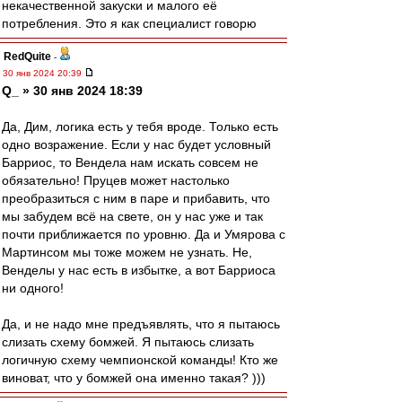
некачественной закуски и малого её
потребления. Это я как специалист говорю
RedQuite
-
30 янв 2024 20:39
Q_ » 30 янв 2024 18:39
Да, Дим, логика есть у тебя вроде. Только есть
одно возражение. Если у нас будет условный
Барриос, то Вендела нам искать совсем не
обязательно! Пруцев может настолько
преобразиться с ним в паре и прибавить, что
мы забудем всё на свете, он у нас уже и так
почти приближается по уровню. Да и Умярова с
Мартинсом мы тоже можем не узнать. Не,
Венделы у нас есть в избытке, а вот Барриоса
ни одного!
Да, и не надо мне предъявлять, что я пытаюсь
слизать схему бомжей. Я пытаюсь слизать
логичную схему чемпионской команды! Кто же
виноват, что у бомжей она именно такая? )))