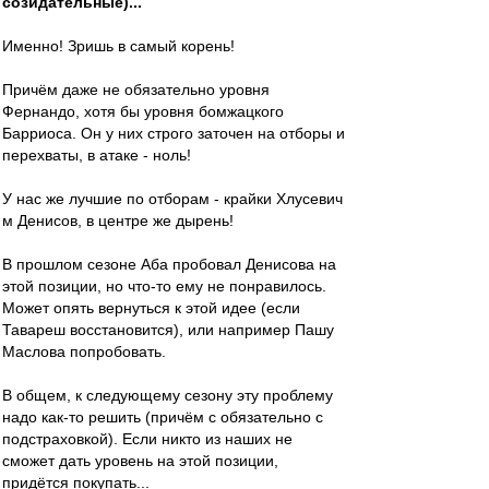
созидательные)...
Именно! Зришь в самый корень!
Причём даже не обязательно уровня
Фернандо, хотя бы уровня бомжацкого
Барриоса. Он у них строго заточен на отборы и
перехваты, в атаке - ноль!
У нас же лучшие по отборам - крайки Хлусевич
м Денисов, в центре же дырень!
В прошлом сезоне Аба пробовал Денисова на
этой позиции, но что-то ему не понравилось.
Может опять вернуться к этой идее (если
Тавареш восстановится), или например Пашу
Маслова попробовать.
В общем, к следующему сезону эту проблему
надо как-то решить (причём с обязательно с
подстраховкой). Если никто из наших не
сможет дать уровень на этой позиции,
придётся покупать...