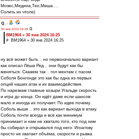
Мозес,Медина,Тео,Миша….
Солить их чтоле)
Q_
-
30 янв 2024 16:39
BM1964 » 30 янв 2024 16:25
# BM1964 » 30 янв 2024 16:25
ну всё может быть .. но первоначально вариант
как описал Лёша Ред .. они будут как бы
меняться. Скажем так .. гол ментам с пасом
Соболя Бонгонде это как бы одна из первых
опций наших атак и их взаимодействия.
По нарезкам главные козыри Угальде скорость
и игра до конца. Он идёт даже если шансов
мало и иногда их получает. По идее почему
Соболь выше .. это как вариант выхода в атаку.
Соболь почти всегда и всё как минимум
принимает и нам не хватало того, кто под ним
бы собирал и открывался под него. Игнатову
просто не хватает объёма, скорости и рывка