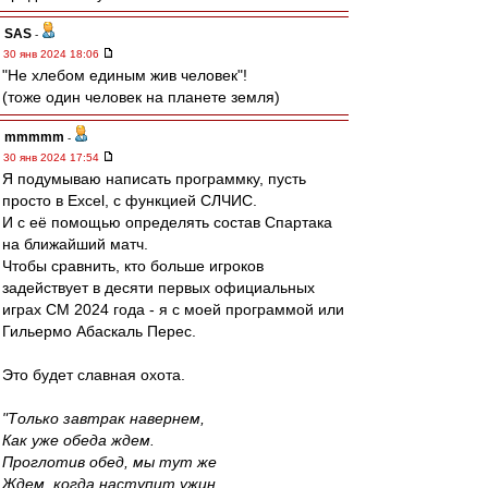
SAS
-
30 янв 2024 18:06
"Не хлебом единым жив человек"!
(тоже один человек на планете земля)
mmmmm
-
30 янв 2024 17:54
Я подумываю написать программку, пусть
просто в Excel, с функцией СЛЧИС.
И с её помощью определять состав Спартака
на ближайший матч.
Чтобы сравнить, кто больше игроков
задействует в десяти первых официальных
играх СМ 2024 года - я с моей программой или
Гильермо Абаскаль Перес.
Это будет славная охота.
"Только завтрак навернем,
Как уже обеда ждем.
Проглотив обед, мы тут же
Ждем, когда наступит ужин.