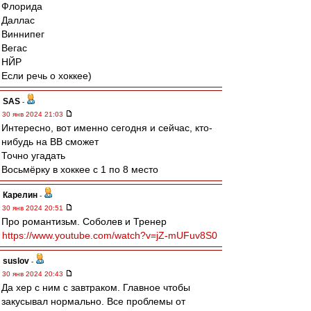
Флорида
Даллас
Виннипег
Вегас
НЙР
Если речь о хоккее)
SAS
-
30 янв 2024 21:03
Интересно, вот именно сегодня и сейчас, кто-
нибудь на ВВ сможет
Точно угадать
Восьмёрку в хоккее с 1 по 8 место
Карелин
-
30 янв 2024 20:51
Про романтизьм. Соболев и Тренер
https://www.youtube.com/watch?v=jZ-mUFuv8S0
suslov
-
30 янв 2024 20:43
Да хер с ним с завтраком. Главное чтобы
закусывал нормально. Все проблемы от