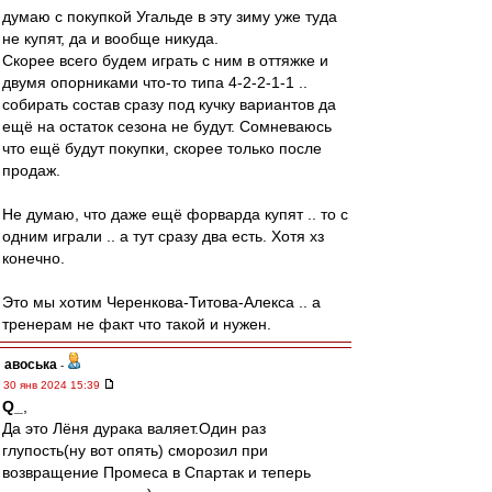
думаю с покупкой Угальде в эту зиму уже туда
не купят, да и вообще никуда.
Скорее всего будем играть с ним в оттяжке и
двумя опорниками что-то типа 4-2-2-1-1 ..
собирать состав сразу под кучку вариантов да
ещё на остаток сезона не будут. Сомневаюсь
что ещё будут покупки, скорее только после
продаж.
Не думаю, что даже ещё форварда купят .. то с
одним играли .. а тут сразу два есть. Хотя хз
конечно.
Это мы хотим Черенкова-Титова-Алекса .. а
тренерам не факт что такой и нужен.
авоська
-
30 янв 2024 15:39
Q_
,
Да это Лёня дурака валяет.Один раз
глупость(ну вот опять) сморозил при
возвращение Промеса в Спартак и теперь