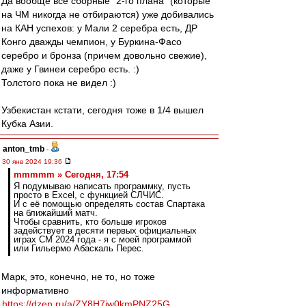
Да вообще все сборные "2-го плана" (которые
на ЧМ никогда не отбираются) уже добивались
на КАН успехов: у Мали 2 серебра есть, ДР
Конго дважды чемпион, у Буркина-Фасо
серебро и бронза (причем довольно свежие),
даже у Гвинеи серебро есть. :)
Толстого пока не видел :)
Узбекистан кстати, сегодня тоже в 1/4 вышел
Кубка Азии.
anton_tmb
-
30 янв 2024 19:36
mmmmm » Сегодня, 17:54
Я подумываю написать программку, пусть
просто в Excel, с функцией СЛЧИС.
И с её помощью определять состав Спартака
на ближайший матч.
Чтобы сравнить, кто больше игроков
задействует в десяти первых официальных
играх СМ 2024 года - я с моей программой
или Гильермо Абаскаль Перес.
Марк, это, конечно, не то, но тоже
информативно
https://dzen.ru/a/ZY8H7jw0kmPNZ25G