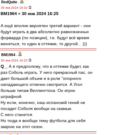
RedQuite
-
30 янв 2024 16:32
BM1964 » 30 янв 2024 16:25
А ещё вполне вероятен третий вариант - они
будут играть в два абсолютно равнозначных
форварда (по позиции), т.е. будут всё время
меняться, то один в оттяжке, то другой... )))
BM1964
-
30 янв 2024 16:25
Q_
, А я предположу, что в оттяжке будет, как
раз Соболь играть. У него прекрасный пас, он
дает большой объем и в роли "опорного
нападающего отлично смотрится. А Угол
больше типаж Веллингтона. Он игрок
штрафной.
Ну если, конечно, наш испанский гений не
посадит Соболя вообще на скамью.
С него станется.
Но тогда я вообще тему футбола для себя
закрою на этот сезон.