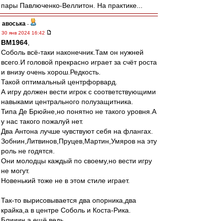
пары Павлюченко-Веллитон. На практике...
авоська
-
30 янв 2024 16:42
BM1964
,
Соболь всё-таки наконечник.Там он нужней
всего.И головой прекрасно играет за счёт роста
и внизу очень хорош.Редкость.
Такой оптимальный центрфорвард.
А игру должен вести игрок с соответствующими
навыками центрального полузащитника.
Типа Де Брюйне,но понятно не такого уровня.А
у нас такого пожалуй нет.
Два Антона лучше чувствуют себя на флангах.
Зобнин,Литвинов,Пруцев,Мартин,Умяров на эту
роль не годятся.
Они молодцы каждый по своему,но вести игру
не могут.
Новенький тоже не в этом стиле играет.
Так-то вырисовывается два опорника,два
крайка,а в центре Соболь и Коста-Рика.
Блииин,а ещё ведь