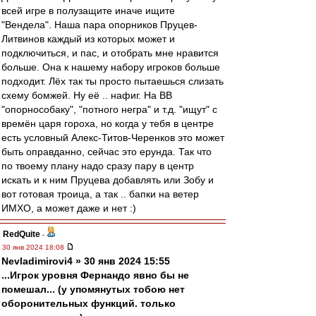
всей игре в полузащите иначе ищите
"Вендела". Наша пара опорников Пруцев-
Литвинов каждый из которых может и
подключиться, и пас, и отобрать мне нравится
больше. Она к нашему набору игроков больше
подходит. Лёх так ты просто пытаешься слизать
схему бомжей. Ну её .. нафиг. На ВВ
"опорнособаку", "потного негра" и т.д. "ищут" с
времён царя гороха, но когда у тебя в центре
есть условный Алекс-Титов-Черенков это может
быть оправданно, сейчас это ерунда. Так что
по твоему плану надо сразу пару в центр
искать и к ним Пруцева добавлять или Зобу и
вот готовая троица, а так .. бапки на ветер
ИМХО, а может даже и нет :)
RedQuite
-
30 янв 2024 18:08
Nevladimirovi4 » 30 янв 2024 15:55
...Игрок уровня Фернандо явно бы не
помешал... (у упомянутых тобою нет
оборонительных функций. только