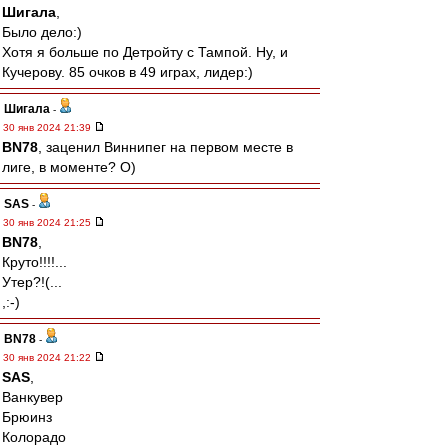
Шигала
,
Было дело:)
Хотя я больше по Детройту с Тампой. Ну, и
Кучерову. 85 очков в 49 играх, лидер:)
Шигала
-
30 янв 2024 21:39
BN78
, заценил Виннипег на первом месте в
лиге, в моменте? О)
SAS
-
30 янв 2024 21:25
BN78
,
Круто!!!!...
Утер?!(...
,:-)
BN78
-
30 янв 2024 21:22
SAS
,
Ванкувер
Брюинз
Колорадо