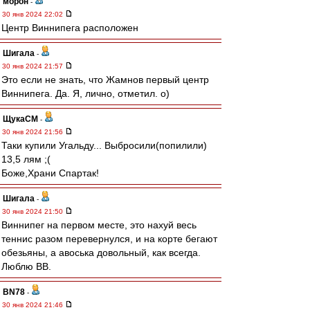
морон
-
30 янв 2024 22:02
Центр Виннипега расположен
Шигала
-
30 янв 2024 21:57
Это если не знать, что Жамнов первый центр
Виннипега. Да. Я, лично, отметил. о)
ЩукаСМ
-
30 янв 2024 21:56
Таки купили Угальду... Выбросили(попилили)
13,5 лям ;(
Боже,Храни Спартак!
Шигала
-
30 янв 2024 21:50
Виннипег на первом месте, это нахуй весь
теннис разом перевернулся, и на корте бегают
обезьяны, а авоська довольный, как всегда.
Люблю ВВ.
BN78
-
30 янв 2024 21:46