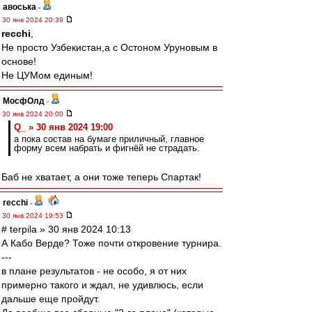
авоська
-
30 янв 2024 20:39
recchi
,
Не просто Узбекистан,а с Остоном Уруновым в
основе!
Не ЦУМом единым!
МосфОлд
-
30 янв 2024 20:00
Q_ » 30 янв 2024 19:00
а пока состав на бумаге приличный, главное
форму всем набрать и фигнёй не страдать.
Баб не хватает, а они тоже теперь Спартак!
recchi
-
30 янв 2024 19:53
# terpila » 30 янв 2024 10:13
А Кабо Верде? Тоже почти откровение турнира.
---
в плане результатов - не особо, я от них
примерно такого и ждал, не удивлюсь, если
дальше еще пройдут.