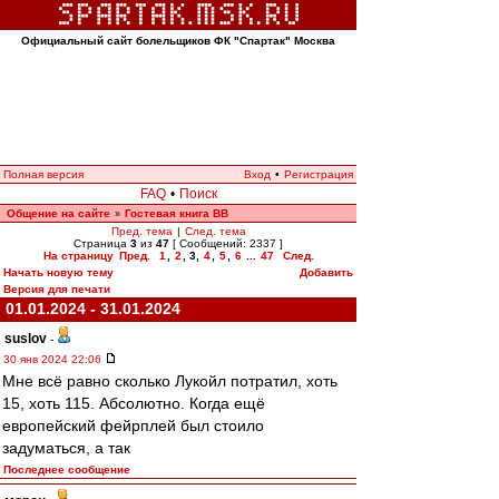
Официальный сайт болельщиков ФК "Спартак" Москва
Полная версия
Вход
•
Регистрация
FAQ
•
Поиск
Общение на сайте
Гостевая книга ВВ
»
Пред. тема
|
След. тема
Страница
3
из
47
[ Сообщений: 2337 ]
На страницу
Пред.
1
,
2
,
3
,
4
,
5
,
6
...
47
След.
Начать новую тему
Добавить
Версия для печати
01.01.2024 - 31.01.2024
suslov
-
30 янв 2024 22:06
Мне всё равно сколько Лукойл потратил, хоть
15, хоть 115. Абсолютно. Когда ещё
европейский фейрплей был стоило
задуматься, а так
Последнее сообщение