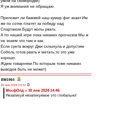
ужом на сковородке)
Я уж внимания не обращаю.
Приложит ли бамжей наш кумир фиг знает.Им
же по сотке платят за победу над
Спартаком.Будут жопы рвать.
А по нашей игре пока никаких прогнозов.Мы ж
не знаем что там и как.
Если суета вокруг Джи схлынула и допустим
Соболь готов рвать и метать,то это уже
хорошо.
Ждем товарняки.По которым тоже никаких
выводов быть не может)
BM1964
-
30 янв 2024 15:31
МосфОлд » 30 янв 2024 14:46
Незапихуй незапихуемое это глобально!
Да, мне тоже понравилось.
Nevladimirovi4
-