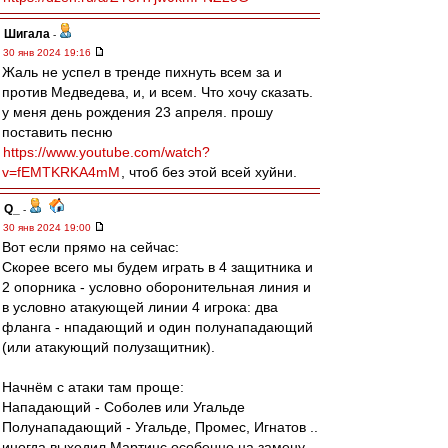
Шигала
-
30 янв 2024 19:16
Жаль не успел в тренде пихнуть всем за и
против Медведева, и, и всем. Что хочу сказать.
у меня день рождения 23 апреля. прошу
поставить песню
https://www.youtube.com/watch?
v=fEMTKRKA4mM
, чтоб без этой всей хуйни.
Q_
-
30 янв 2024 19:00
Вот если прямо на сейчас:
Скорее всего мы будем играть в 4 защитника и
2 опорника - условно оборонительная линия и
в условно атакующей линии 4 игрока: два
фланга - нпадающий и один полунападающий
(или атакующий полузащитник).
Начнём с атаки там проще:
Нападающий - Соболев или Угальде
Полунападающий - Угальде, Промес, Игнатов ..
иногда выходил Мартинс особенно на замену.