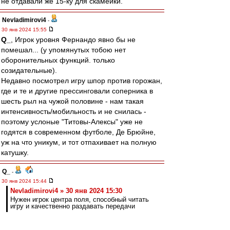
не отдавали же 15-ку для скамейки.
Nevladimirovi4
-
30 янв 2024 15:55
Q_
, Игрок уровня Фернандо явно бы не
помешал... (у упомянутых тобою нет
оборонительных функций. только
созидательные).
Недавно посмотрел игру шпор против горожан,
где и те и другие прессинговали соперника в
шесть рыл на чужой половине - нам такая
интенсивность/мобильность и не снилась -
поэтому услоные "Титовы-Алексы" уже не
годятся в современном футболе, Де Брюйне,
уж на что уникум, и тот отпахивает на полную
катушку.
Q_
-
30 янв 2024 15:44
Nevladimirovi4 » 30 янв 2024 15:30
Нужен игрок центра поля, способный читать
игру и качественно раздавать передачи