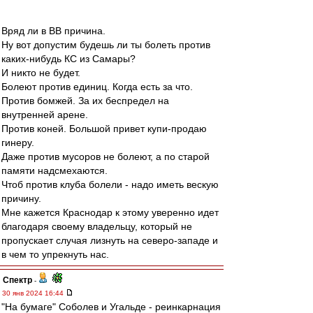
Вряд ли в ВВ причина.
Ну вот допустим будешь ли ты болеть против
каких-нибудь КС из Самары?
И никто не будет.
Болеют против единиц. Когда есть за что.
Против бомжей. За их беспредел на
внутренней арене.
Против коней. Большой привет купи-продаю
гинеру.
Даже против мусоров не болеют, а по старой
памяти надсмехаются.
Чтоб против клуба болели - надо иметь вескую
причину.
Мне кажется Краснодар к этому уверенно идет
благодаря своему владельцу, который не
пропускает случая лизнуть на северо-западе и
в чем то упрекнуть нас.
Спектр
-
30 янв 2024 16:44
"На бумаге" Соболев и Угальде - реинкарнация