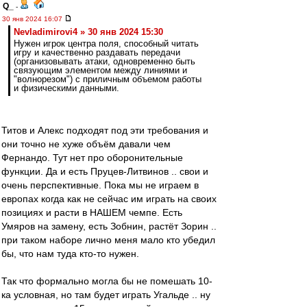
Q_
-
30 янв 2024 16:07
Nevladimirovi4 » 30 янв 2024 15:30
Нужен игрок центра поля, способный читать
игру и качественно раздавать передачи
(организовывать атаки, одновременно быть
связующим элементом между линиями и
"волнорезом") с приличным объемом работы
и физическими данными.
Титов и Алекс подходят под эти требования и
они точно не хуже объём давали чем
Фернандо. Тут нет про оборонительные
функции. Да и есть Пруцев-Литвинов .. свои и
очень перспективные. Пока мы не играем в
европах когда как не сейчас им играть на своих
позициях и расти в НАШЕМ чемпе. Есть
Умяров на замену, есть Зобнин, растёт Зорин ..
при таком наборе лично меня мало кто убедил
бы, что нам туда кто-то нужен.
Так что формально могла бы не помешать 10-
ка условная, но там будет играть Угальде .. ну