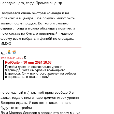
нападающего, тогда Промес в центр.
Получается очень быстрая команда и на
флангах и в центре. Все покупки могут быть
только после продаж. Вот кого и сколько
отцепят, тогда и можно обсуждать покупки, а
пока состав на бумаге приличный, главное
форму всем набрать и фигнёй не страдать.
ИМХО
Q_
-
30 янв 2024 18:39
RedQuite » 30 янв 2024 18:08
Причём даже не обязательно уровня
Фернандо, хотя бы уровня бомжацкого
Барриоса. Он у них строго заточен на отборы
и перехваты, в атаке - ноль!
не согласный я :) так чтоб прям вообще 0 в
атаке, тогда с ним в паре должен игрок уровня
Вендела играть. У нас нет и таких .. иначе
будут те же грабли.
Да и Маслов-Денисов в опорке это сразу минус