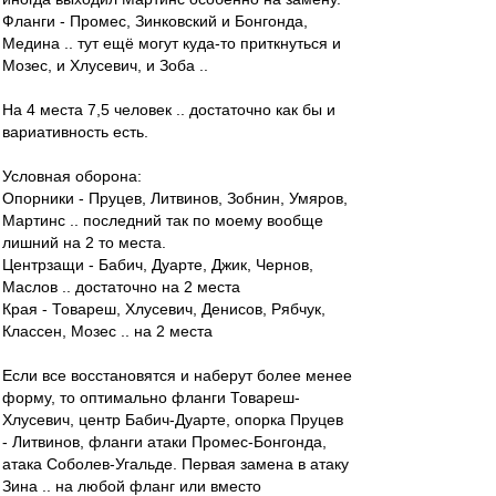
Фланги - Промес, Зинковский и Бонгонда,
Медина .. тут ещё могут куда-то приткнуться и
Мозес, и Хлусевич, и Зоба ..
На 4 места 7,5 человек .. достаточно как бы и
вариативность есть.
Условная оборона:
Опорники - Пруцев, Литвинов, Зобнин, Умяров,
Мартинс .. последний так по моему вообще
лишний на 2 то места.
Центрзащи - Бабич, Дуарте, Джик, Чернов,
Маслов .. достаточно на 2 места
Края - Товареш, Хлусевич, Денисов, Рябчук,
Классен, Мозес .. на 2 места
Если все восстановятся и наберут более менее
форму, то оптимально фланги Товареш-
Хлусевич, центр Бабич-Дуарте, опорка Пруцев
- Литвинов, фланги атаки Промес-Бонгонда,
атака Соболев-Угальде. Первая замена в атаку
Зина .. на любой фланг или вместо