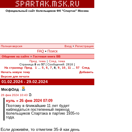
Официальный сайт болельщиков ФК "Спартак" Москва
Полная версия
Вход
•
Регистрация
FAQ
•
Поиск
Общение на сайте
Гостевая книга ВВ
»
Пред. тема
|
След. тема
Страница
8
из
57
[ Сообщений: 2816 ]
На страницу
Пред.
1
...
5
,
6
,
7
,
8
,
9
,
10
,
11
...
57
След.
Начать новую тему
Добавить
Версия для печати
01.02.2024 - 29.02.2024
МосфОлд
-
26 фев 2024 10:43
нуль » 26 фев 2024 07:09
Поэтому в ближайшие 11 лет будет
наблюдаться постепенный переход
болельщиков Спартака в партию 1935-го
года.
Если доживём, то отметим 35-й как день