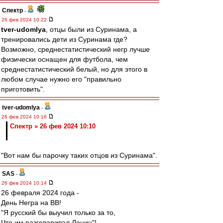
Спектр
-
26 фев 2024 10:22
tver-udomlya
, отцы были из Суринама, а
тренировались дети из Суринама где?
Возможно, среднестатистический негр лучше
физически оснащен для футбола, чем
среднестатистический белый, но для этого в
любом случае нужно его "правильно
приготовить".
tver-udomlya
-
26 фев 2024 10:16
Спектр » 26 фев 2024 10:10
"Вот нам бы парочку таких отцов из Суринама".
SAS
-
26 фев 2024 10:14
26 февраля 2024 года -
День Негра на ВВ!
"Я русский бы выучил только за то,
Что им разговаривал Ленин"!