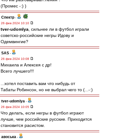
(Промес -:) )
Спектр
-
26 фев 2024 10:10
tver-udomlya
, сильнее ли в футбол играли
советско-российские негры Идову и
Одемвингие?
SAS
-
26 фев 2024 10:08
Михаила и Алексея с др!
Всего лучшего!!!
...хотел поставить вам что нибудь от
Табаты Робинсон, но не выбрал чего то (...-:)
tver-udomlya
-
26 фев 2024 10:05
Что делать, если негры в футбол играют
лучше, чем российские русские. Приходится
становится расистом.
авоська
-