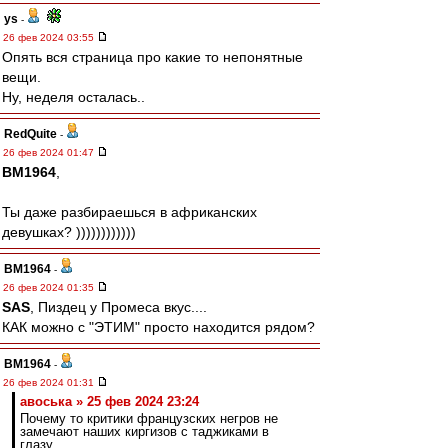
ys
-
26 фев 2024 03:55
Опять вся страница про какие то непонятные
вещи.
Ну, неделя осталась..
RedQuite
-
26 фев 2024 01:47
BM1964
,
Ты даже разбираешься в африканских
девушках? ))))))))))))
BM1964
-
26 фев 2024 01:35
SAS
, Пиздец у Промеса вкус....
КАК можно с "ЭТИМ" просто находится рядом?
BM1964
-
26 фев 2024 01:31
авоська » 25 фев 2024 23:24
Почему то критики французских негров не
замечают наших киргизов с таджиками в
глазу.