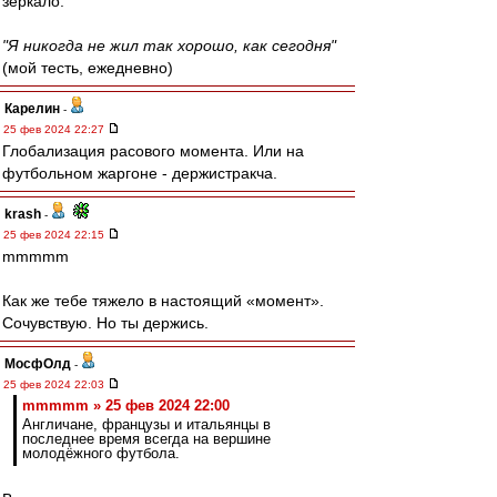
зеркало.
"Я никогда не жил так хорошо, как сегодня"
(мой тесть, ежедневно)
Карелин
-
25 фев 2024 22:27
Глобализация расового момента. Или на
футбольном жаргоне - держистракча.
krash
-
25 фев 2024 22:15
mmmmm
Как же тебе тяжело в настоящий «момент».
Сочувствую. Но ты держись.
МосфОлд
-
25 фев 2024 22:03
mmmmm » 25 фев 2024 22:00
Англичане, французы и итальянцы в
последнее время всегда на вершине
молодёжного футбола.