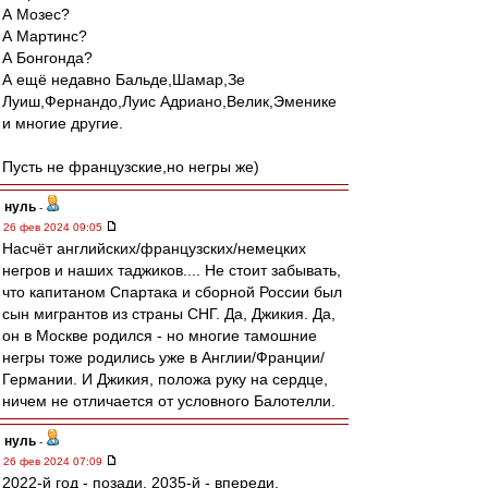
А Мозес?
А Мартинс?
А Бонгонда?
А ещё недавно Бальде,Шамар,Зе
Луиш,Фернандо,Луис Адриано,Велик,Эменике
и многие другие.
Пусть не французские,но негры же)
нуль
-
26 фев 2024 09:05
Насчёт английских/французских/немецких
негров и наших таджиков.... Не стоит забывать,
что капитаном Спартака и сборной России был
сын мигрантов из страны СНГ. Да, Джикия. Да,
он в Москве родился - но многие тамошние
негры тоже родились уже в Англии/Франции/
Германии. И Джикия, положа руку на сердце,
ничем не отличается от условного Балотелли.
нуль
-
26 фев 2024 07:09
2022-й год - позади. 2035-й - впереди.