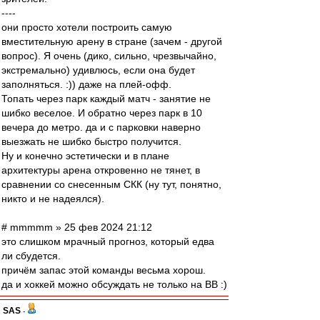
----
они просто хотели построить самую
вместительную арену в стране (зачем - другой
вопрос). Я очень (дико, сильно, чрезвычайно,
экстремально) удивлюсь, если она будет
заполняться. :)) даже на плей-офф.
Топать через парк каждый матч - занятие не
шибко веселое. И обратно через парк в 10
вечера до метро. да и с парковки наверно
выезжать не шибко быстро получится.
Ну и конечно эстетически и в плане
архитектуры арена откровенно не тянет, в
сравнении со снесенным СКК (ну тут, понятно,
никто и не надеялся).
# mmmmm » 25 фев 2024 21:12
это слишком мрачный прогноз, который едва
ли сбудется.
причём запас этой команды весьма хорош.
да и хоккей можно обсуждать не только на ВВ :)
SAS
-