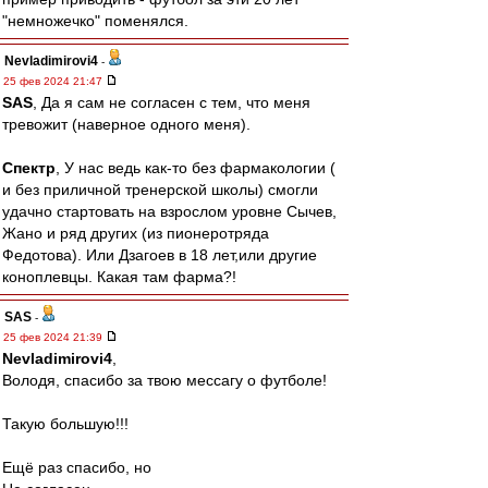
"немножечко" поменялся.
Nevladimirovi4
-
25 фев 2024 21:47
SAS
, Да я сам не согласен с тем, что меня
тревожит (наверное одного меня).
Спектр
, У нас ведь как-то без фармакологии (
и без приличной тренерской школы) смогли
удачно стартовать на взрослом уровне Сычев,
Жано и ряд других (из пионеротряда
Федотова). Или Дзагоев в 18 лет,или другие
коноплевцы. Какая там фарма?!
SAS
-
25 фев 2024 21:39
Nevladimirovi4
,
Володя, спасибо за твою мессагу о футболе!
Такую большую!!!
Ещё раз спасибо, но