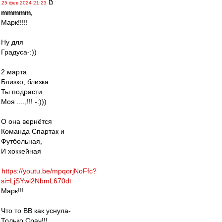
25 фев 2024 21:23
mmmmm
,
Марк!!!!!
Ну для
Градуса-:))
2 марта
Близко, близка.
Ты подрасти
Моя ....,!!! -:)))
О она вернётся
Команда Спартак и
Футбольная,
И хоккейная
https://youtu.be/mpqorjNoFfc?
si=LjSYwl2NbmL670dt
Марк!!!
Что то ВВ как уснула-
Только Срач!!!