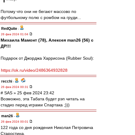
Потому что они не бегают массово по
футбольному полю с ромбом на груди...
RedQuite
-
26 фев 2024 01:04
Михаила Мамонт (78), Алексея man26 (56) с
ДР!!!
Подарок от Джорджа Харрисона (Rubber Soul):
https://ok.ru/video/2486364932828
recchi
-
26 фев 2024 00:31
# SAS » 25 фев 2024 23:42
Возможно, эта Табата будет рэп читать на
стадио перед играми Спартака ;)))
man26
-
26 фев 2024 00:01
122 года со дня рождения Николая Петровича
Старостина.