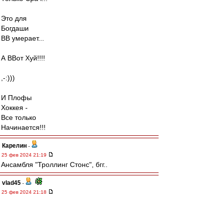
Это для
Богдаши
ВВ умерает...
А ВВот Хуй!!!!
,-:)))
И Плофы
Хоккея -
Все только
Начинается!!!
Карелин
-
25 фев 2024 21:19
Ансамбля "Троллинг Стонс", бгг..
vlad45
-
25 фев 2024 21:18
mmmmm
,
да все правильно