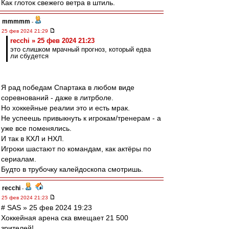
Как глоток свежего ветра в штиль.
mmmmm
-
25 фев 2024 21:29
recchi » 25 фев 2024 21:23
это слишком мрачный прогноз, который едва
ли сбудется
Я рад победам Спартака в любом виде
соревнований - даже в литрболе.
Но хоккейные реалии это и есть мрак.
Не успеешь привыкнуть к игрокам/тренерам - а
уже все поменялись.
И так в КХЛ и НХЛ.
Игроки шастают по командам, как актёры по
сериалам.
Будто в трубочку калейдоскопа смотришь.
recchi
-
25 фев 2024 21:23
# SAS » 25 фев 2024 19:23
Хоккейная арена ска вмещает 21 500
зрителей!