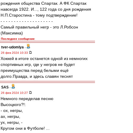
рождения общества Спартак. А ФК Спартак
навсегда 1922. И..., 122 года со дня рождения
Н.П.Старостина - тому подтверждение!
- - - - - - - - - - - - - - - - - - - -
Самый правильный негр - это Л.Робсон
(Максимка)
Последнее сообщение
tver-udomlya
-
26 фев 2024 10:33
Хоккей в итоге останется одной из немногих
спортивных игр, где у негров не будет
преимущества перед белыми ещё
долго.Правда, и здесь славян теснят
SAS
-
26 фев 2024 10:27
Немного переделав песню
Высоцкого?!:
- ох, негры,
ах, негры,
ух, негры, -
Кругом они в Футболе! ...