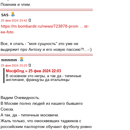
Помним и чтим.
SAS
-
25 фев 2024 23:42
https://m.bombardir.ru/news/723878-prom ... st-
ee-foto
Все, я спать - "моя сущность" это уже не
выдержит про Антоху и его новую пассию?!...-:)
mmmmm
-
25 фев 2024 23:25
МосфОлд » 25 фев 2024 22:03
В основном это негры, а так да - типичные
англичане, французы да итальянцы
Вадим Очевидность.
В Москве полно людей из нашего бывшего
Союза.
А так, да - типичные москвичи.
Жаль только, что омосквевших таджиков с
российским паспортом обучают футболу ровно