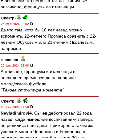
В основном это негры, а так да - типичные
англичане, французы да итальянцы...
Спектр
-
25 фев 2024 22:02
Да что там, хотя бы 10 лет назад можно
вспомнить. 22-летнего Промеса сравнить с 22-
летним Обуховым или 23-летним Яковлевым,
например.
mmmmm
-
25 фев 2024 22:00
Англичане, французы и итальянцы в
последнее время всегда на вершине
молодёжного футбола.
"Такова структура момента"
Спектр
-
25 фев 2024 21:50
Nevladimirovi4
, Сычев дебютировал 22 года
назад, когда нынешние воспитанники Ливера
не родились еще даже. Примерно с таким же
успехом можно Черенкова и Родионова в
пример приводить - футбол за эти 20 лет