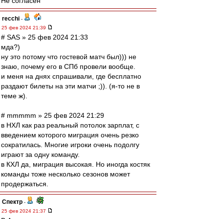
Не согласен
recchi
-
25 фев 2024 21:39
# SAS » 25 фев 2024 21:33
мда?)
ну это потому что гостевой матч был))) не
знаю, почему его в СПб провели вообще.
и меня на днях спрашивали, где бесплатно
раздают билеты на эти матчи ;)). (я-то не в
теме ж).
# mmmmm » 25 фев 2024 21:29
в НХЛ как раз реальный потолок зарплат, с
введением которого миграция очень резко
сократилась. Многие игроки очень подолгу
играют за одну команду.
в КХЛ да, миграция высокая. Но иногда костяк
команды тоже несколько сезонов может
продержаться.
Спектр
-
25 фев 2024 21:37