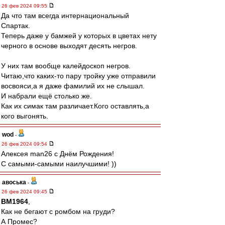
26 фев 2024 09:55
Да что там всегда интернациональный
Спартак.
Теперь даже у бамжей у которых в цветах нету
черного в основе выходят десять негров.
У них там вообще калейдоскоп негров.
Читаю,что каких-то пару тройку уже отправили
восвояси,а я даже фамилий их не слышал.
И набрали ещё столько же.
Как их симак там различает.Кого оставлять,а
кого выгонять.
wod
-
26 фев 2024 09:54
Алексея man26 с Днём Рождения!
С самыми-самыми наилучшими! ))
авоська
-
26 фев 2024 09:45
BM1964
,
Как не бегают с ромбом на груди?
А Промес?