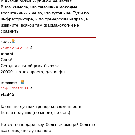
В Англии ружья кирпичом не чистят.
В том смысле, что тамошние молодые
воспитанники - не то, что тутошние. Тут и по
инфраструктуре, и по тренерским кадрам, и,
извините, всякой там фармакологии не
сравнить.
SAS
-
25 фев 2024 21:33
recchi
,
Саня!
Сегодня с китайцами было за
20000...но так просто, для инфы
mmmmm
-
25 фев 2024 21:33
vlad45
,
Клопп не лучший тренер современности.
Есть и получше (не много, но есть).
Но уж точно дарит футбольных эмоций больше
всех этих, что лучше него.