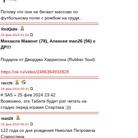
Потому что они не бегают массово по
футбольному полю с ромбом на груди...
RedQuite
-
26 фев 2024 01:04
Михаила Мамонт (78), Алексея man26 (56) с
ДР!!!
Подарок от Джорджа Харрисона (Rubber Soul):
https://ok.ru/video/2486364932828
recchi
-
26 фев 2024 00:31
# SAS » 25 фев 2024 23:42
Возможно, эта Табата будет рэп читать на
стадио перед играми Спартака ;)))
man26
-
26 фев 2024 00:01
122 года со дня рождения Николая Петровича
Старостина.