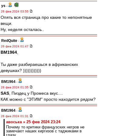
ys
-
26 фев 2024 03:55
Опять вся страница про какие то непонятные
вещи.
Ну, неделя осталась..
RedQuite
-
26 фев 2024 01:47
BM1964
,
Ты даже разбираешься в африканских
девушках? ))))))))))))
BM1964
-
26 фев 2024 01:35
SAS
, Пиздец у Промеса вкус....
КАК можно с "ЭТИМ" просто находится рядом?
BM1964
-
26 фев 2024 01:31
авоська » 25 фев 2024 23:24
Почему то критики французских негров не
замечают наших киргизов с таджиками в
глазу.