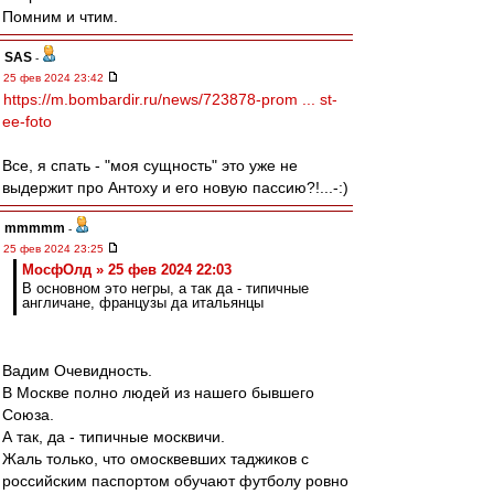
Помним и чтим.
SAS
-
25 фев 2024 23:42
https://m.bombardir.ru/news/723878-prom ... st-
ee-foto
Все, я спать - "моя сущность" это уже не
выдержит про Антоху и его новую пассию?!...-:)
mmmmm
-
25 фев 2024 23:25
МосфОлд » 25 фев 2024 22:03
В основном это негры, а так да - типичные
англичане, французы да итальянцы
Вадим Очевидность.
В Москве полно людей из нашего бывшего
Союза.
А так, да - типичные москвичи.
Жаль только, что омосквевших таджиков с
российским паспортом обучают футболу ровно