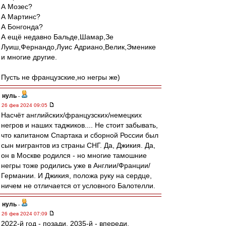
А Мозес?
А Мартинс?
А Бонгонда?
А ещё недавно Бальде,Шамар,Зе
Луиш,Фернандо,Луис Адриано,Велик,Эменике
и многие другие.
Пусть не французские,но негры же)
нуль
-
26 фев 2024 09:05
Насчёт английских/французских/немецких
негров и наших таджиков.... Не стоит забывать,
что капитаном Спартака и сборной России был
сын мигрантов из страны СНГ. Да, Джикия. Да,
он в Москве родился - но многие тамошние
негры тоже родились уже в Англии/Франции/
Германии. И Джикия, положа руку на сердце,
ничем не отличается от условного Балотелли.
нуль
-
26 фев 2024 07:09
2022-й год - позади. 2035-й - впереди.