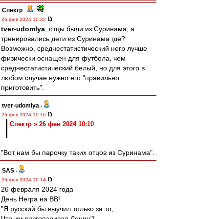
Спектр
-
26 фев 2024 10:22
tver-udomlya
, отцы были из Суринама, а
тренировались дети из Суринама где?
Возможно, среднестатистический негр лучше
физически оснащен для футбола, чем
среднестатистический белый, но для этого в
любом случае нужно его "правильно
приготовить".
tver-udomlya
-
26 фев 2024 10:16
Спектр » 26 фев 2024 10:10
"Вот нам бы парочку таких отцов из Суринама".
SAS
-
26 фев 2024 10:14
26 февраля 2024 года -
День Негра на ВВ!
"Я русский бы выучил только за то,
Что им разговаривал Ленин"!