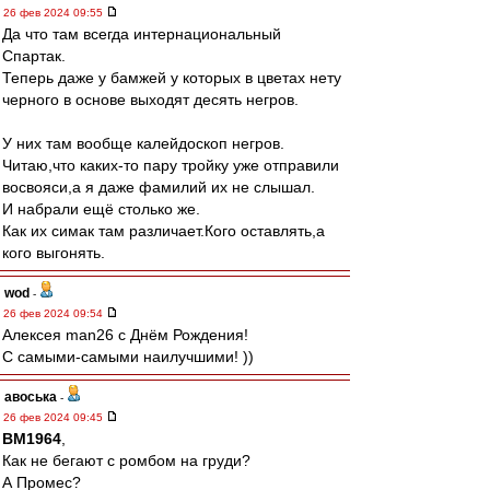
26 фев 2024 09:55
Да что там всегда интернациональный
Спартак.
Теперь даже у бамжей у которых в цветах нету
черного в основе выходят десять негров.
У них там вообще калейдоскоп негров.
Читаю,что каких-то пару тройку уже отправили
восвояси,а я даже фамилий их не слышал.
И набрали ещё столько же.
Как их симак там различает.Кого оставлять,а
кого выгонять.
wod
-
26 фев 2024 09:54
Алексея man26 с Днём Рождения!
С самыми-самыми наилучшими! ))
авоська
-
26 фев 2024 09:45
BM1964
,
Как не бегают с ромбом на груди?
А Промес?