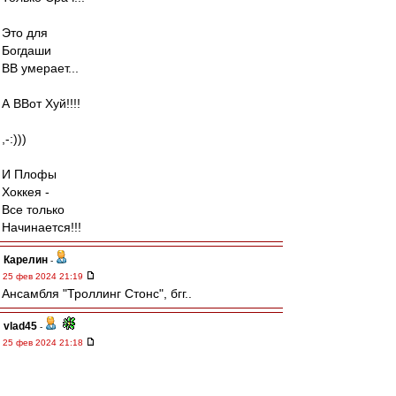
Это для
Богдаши
ВВ умерает...
А ВВот Хуй!!!!
,-:)))
И Плофы
Хоккея -
Все только
Начинается!!!
Карелин
-
25 фев 2024 21:19
Ансамбля "Троллинг Стонс", бгг..
vlad45
-
25 фев 2024 21:18
mmmmm
,
да все правильно