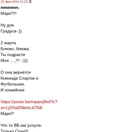
25 фев 2024 21:23
mmmmm
,
Марк!!!!!
Ну для
Градуса-:))
2 марта
Близко, близка.
Ты подрасти
Моя ....,!!! -:)))
О она вернётся
Команда Спартак и
Футбольная,
И хоккейная
https://youtu.be/mpqorjNoFfc?
si=LjSYwl2NbmL670dt
Марк!!!
Что то ВВ как уснула-
Только Срач!!!