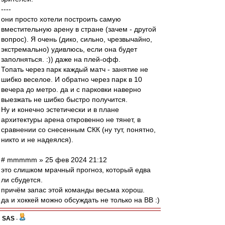
----
они просто хотели построить самую
вместительную арену в стране (зачем - другой
вопрос). Я очень (дико, сильно, чрезвычайно,
экстремально) удивлюсь, если она будет
заполняться. :)) даже на плей-офф.
Топать через парк каждый матч - занятие не
шибко веселое. И обратно через парк в 10
вечера до метро. да и с парковки наверно
выезжать не шибко быстро получится.
Ну и конечно эстетически и в плане
архитектуры арена откровенно не тянет, в
сравнении со снесенным СКК (ну тут, понятно,
никто и не надеялся).
# mmmmm » 25 фев 2024 21:12
это слишком мрачный прогноз, который едва
ли сбудется.
причём запас этой команды весьма хорош.
да и хоккей можно обсуждать не только на ВВ :)
SAS
-