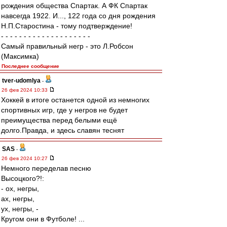
рождения общества Спартак. А ФК Спартак
навсегда 1922. И..., 122 года со дня рождения
Н.П.Старостина - тому подтверждение!
- - - - - - - - - - - - - - - - - - - -
Самый правильный негр - это Л.Робсон
(Максимка)
Последнее сообщение
tver-udomlya
-
26 фев 2024 10:33
Хоккей в итоге останется одной из немногих
спортивных игр, где у негров не будет
преимущества перед белыми ещё
долго.Правда, и здесь славян теснят
SAS
-
26 фев 2024 10:27
Немного переделав песню
Высоцкого?!:
- ох, негры,
ах, негры,
ух, негры, -
Кругом они в Футболе! ...