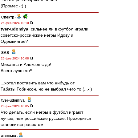
(Промес -:) )
Спектр
-
26 фев 2024 10:10
tver-udomlya
, сильнее ли в футбол играли
советско-российские негры Идову и
Одемвингие?
SAS
-
26 фев 2024 10:08
Михаила и Алексея с др!
Всего лучшего!!!
...хотел поставить вам что нибудь от
Табаты Робинсон, но не выбрал чего то (...-:)
tver-udomlya
-
26 фев 2024 10:05
Что делать, если негры в футбол играют
лучше, чем российские русские. Приходится
становится расистом.
авоська
-