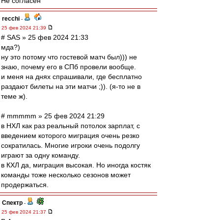
Не согласен
recchi
-
25 фев 2024 21:39
# SAS » 25 фев 2024 21:33
мда?)
ну это потому что гостевой матч был))) не
знаю, почему его в СПб провели вообще.
и меня на днях спрашивали, где бесплатно
раздают билеты на эти матчи ;)). (я-то не в
теме ж).
# mmmmm » 25 фев 2024 21:29
в НХЛ как раз реальный потолок зарплат, с
введением которого миграция очень резко
сократилась. Многие игроки очень подолгу
играют за одну команду.
в КХЛ да, миграция высокая. Но иногда костяк
команды тоже несколько сезонов может
продержаться.
Спектр
-
25 фев 2024 21:37