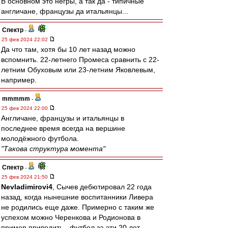
В основном это негры, а так да - типичные
англичане, французы да итальянцы...
Спектр
-
25 фев 2024 22:02
Да что там, хотя бы 10 лет назад можно
вспомнить. 22-летнего Промеса сравнить с 22-
летним Обуховым или 23-летним Яковлевым,
например.
mmmmm
-
25 фев 2024 22:00
Англичане, французы и итальянцы в
последнее время всегда на вершине
молодёжного футбола.
"Такова структура момента"
Спектр
-
25 фев 2024 21:50
Nevladimirovi4
, Сычев дебютировал 22 года
назад, когда нынешние воспитанники Ливера
не родились еще даже. Примерно с таким же
успехом можно Черенкова и Родионова в
пример приводить - футбол за эти 20 лет