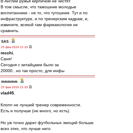
В Англии ружья кирпичом не чистят.
В том смысле, что тамошние молодые
воспитанники - не то, что тутошние. Тут и по
инфраструктуре, и по тренерским кадрам, и,
извините, всякой там фармакологии не
сравнить.
SAS
-
25 фев 2024 21:33
recchi
,
Саня!
Сегодня с китайцами было за
20000...но так просто, для инфы
mmmmm
-
25 фев 2024 21:33
vlad45
,
Клопп не лучший тренер современности.
Есть и получше (не много, но есть).
Но уж точно дарит футбольных эмоций больше
всех этих, что лучше него.