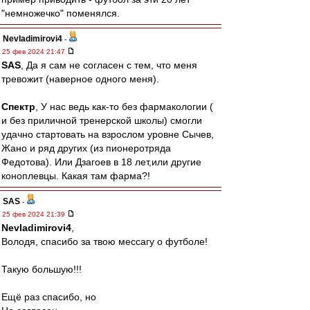
"немножечко" поменялся.
Nevladimirovi4
-
25 фев 2024 21:47
SAS
, Да я сам не согласен с тем, что меня
тревожит (наверное одного меня).
Спектр
, У нас ведь как-то без фармакологии (
и без приличной тренерской школы) смогли
удачно стартовать на взрослом уровне Сычев,
Жано и ряд других (из пионеротряда
Федотова). Или Дзагоев в 18 лет,или другие
коноплевцы. Какая там фарма?!
SAS
-
25 фев 2024 21:39
Nevladimirovi4
,
Володя, спасибо за твою мессагу о футболе!
Такую большую!!!
Ещё раз спасибо, но