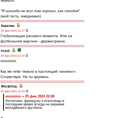
зеркало.
"Я никогда не жил так хорошо, как сегодня"
(мой тесть, ежедневно)
Карелин
-
25 фев 2024 22:27
Глобализация расового момента. Или на
футбольном жаргоне - держистракча.
krash
-
25 фев 2024 22:15
mmmmm
Как же тебе тяжело в настоящий «момент».
Сочувствую. Но ты держись.
МосфОлд
-
25 фев 2024 22:03
mmmmm » 25 фев 2024 22:00
Англичане, французы и итальянцы в
последнее время всегда на вершине
молодёжного футбола.