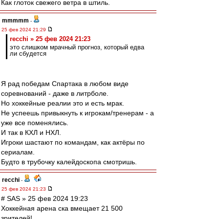
Как глоток свежего ветра в штиль.
mmmmm
-
25 фев 2024 21:29
recchi » 25 фев 2024 21:23
это слишком мрачный прогноз, который едва
ли сбудется
Я рад победам Спартака в любом виде
соревнований - даже в литрболе.
Но хоккейные реалии это и есть мрак.
Не успеешь привыкнуть к игрокам/тренерам - а
уже все поменялись.
И так в КХЛ и НХЛ.
Игроки шастают по командам, как актёры по
сериалам.
Будто в трубочку калейдоскопа смотришь.
recchi
-
25 фев 2024 21:23
# SAS » 25 фев 2024 19:23
Хоккейная арена ска вмещает 21 500
зрителей!