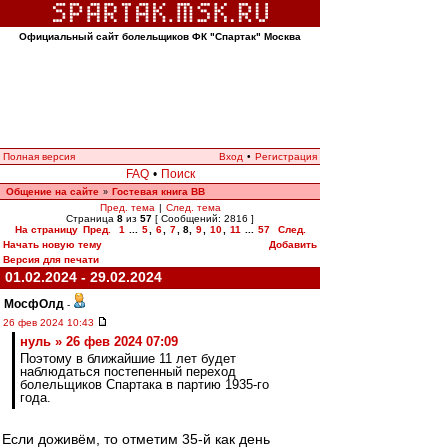
Официальный сайт болельщиков ФК "Спартак" Москва
Полная версия
Вход
•
Регистрация
FAQ
•
Поиск
Общение на сайте
Гостевая книга ВВ
»
Пред. тема
|
След. тема
Страница
8
из
57
[ Сообщений: 2816 ]
На страницу
Пред.
1
...
5
,
6
,
7
,
8
,
9
,
10
,
11
...
57
След.
Начать новую тему
Добавить
Версия для печати
01.02.2024 - 29.02.2024
МосфОлд
-
26 фев 2024 10:43
нуль » 26 фев 2024 07:09
Поэтому в ближайшие 11 лет будет
наблюдаться постепенный переход
болельщиков Спартака в партию 1935-го
года.
Если доживём, то отметим 35-й как день