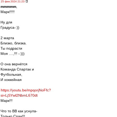
25 фев 2024 21:23
mmmmm
,
Марк!!!!!
Ну для
Градуса-:))
2 марта
Близко, близка.
Ты подрасти
Моя ....,!!! -:)))
О она вернётся
Команда Спартак и
Футбольная,
И хоккейная
https://youtu.be/mpqorjNoFfc?
si=LjSYwl2NbmL670dt
Марк!!!
Что то ВВ как уснула-
Только Срач!!!