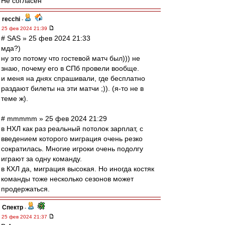
Не согласен
recchi
-
25 фев 2024 21:39
# SAS » 25 фев 2024 21:33
мда?)
ну это потому что гостевой матч был))) не
знаю, почему его в СПб провели вообще.
и меня на днях спрашивали, где бесплатно
раздают билеты на эти матчи ;)). (я-то не в
теме ж).
# mmmmm » 25 фев 2024 21:29
в НХЛ как раз реальный потолок зарплат, с
введением которого миграция очень резко
сократилась. Многие игроки очень подолгу
играют за одну команду.
в КХЛ да, миграция высокая. Но иногда костяк
команды тоже несколько сезонов может
продержаться.
Спектр
-
25 фев 2024 21:37