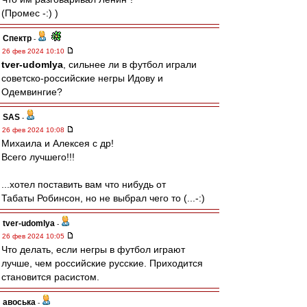
(Промес -:) )
Спектр
-
26 фев 2024 10:10
tver-udomlya
, сильнее ли в футбол играли
советско-российские негры Идову и
Одемвингие?
SAS
-
26 фев 2024 10:08
Михаила и Алексея с др!
Всего лучшего!!!
...хотел поставить вам что нибудь от
Табаты Робинсон, но не выбрал чего то (...-:)
tver-udomlya
-
26 фев 2024 10:05
Что делать, если негры в футбол играют
лучше, чем российские русские. Приходится
становится расистом.
авоська
-