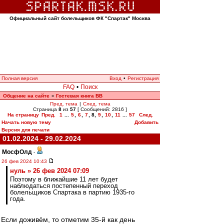
Официальный сайт болельщиков ФК "Спартак" Москва
Полная версия
Вход
•
Регистрация
FAQ
•
Поиск
Общение на сайте
Гостевая книга ВВ
»
Пред. тема
|
След. тема
Страница
8
из
57
[ Сообщений: 2816 ]
На страницу
Пред.
1
...
5
,
6
,
7
,
8
,
9
,
10
,
11
...
57
След.
Начать новую тему
Добавить
Версия для печати
01.02.2024 - 29.02.2024
МосфОлд
-
26 фев 2024 10:43
нуль » 26 фев 2024 07:09
Поэтому в ближайшие 11 лет будет
наблюдаться постепенный переход
болельщиков Спартака в партию 1935-го
года.
Если доживём, то отметим 35-й как день