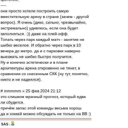
----
они просто хотели построить самую
вместительную арену в стране (зачем - другой
вопрос). Я очень (дико, сильно, чрезвычайно,
экстремально) удивлюсь, если она будет
заполняться. :)) даже на плей-офф.
Топать через парк каждый матч - занятие не
шибко веселое. И обратно через парк в 10
вечера до метро. да и с парковки наверно
выезжать не шибко быстро получится.
Ну и конечно эстетически и в плане
архитектуры арена откровенно не тянет, в
сравнении со снесенным СКК (ну тут, понятно,
никто и не надеялся).
# mmmmm » 25 фев 2024 21:12
это слишком мрачный прогноз, который едва
ли сбудется.
причём запас этой команды весьма хорош.
да и хоккей можно обсуждать не только на ВВ :)
SAS
-