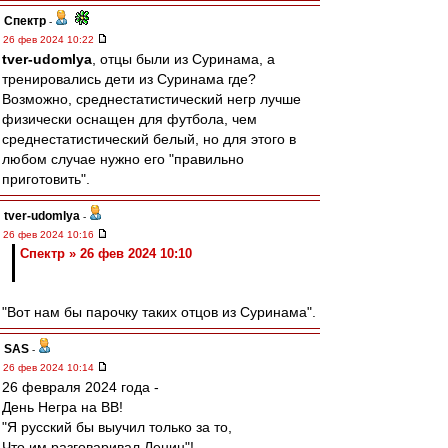
Спектр
-
26 фев 2024 10:22
tver-udomlya
, отцы были из Суринама, а
тренировались дети из Суринама где?
Возможно, среднестатистический негр лучше
физически оснащен для футбола, чем
среднестатистический белый, но для этого в
любом случае нужно его "правильно
приготовить".
tver-udomlya
-
26 фев 2024 10:16
Спектр » 26 фев 2024 10:10
"Вот нам бы парочку таких отцов из Суринама".
SAS
-
26 фев 2024 10:14
26 февраля 2024 года -
День Негра на ВВ!
"Я русский бы выучил только за то,
Что им разговаривал Ленин"!