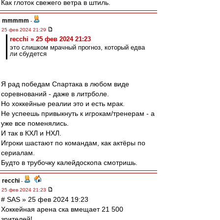
Как глоток свежего ветра в штиль.
mmmmm
-
25 фев 2024 21:29
recchi » 25 фев 2024 21:23
это слишком мрачный прогноз, который едва
ли сбудется
Я рад победам Спартака в любом виде
соревнований - даже в литрболе.
Но хоккейные реалии это и есть мрак.
Не успеешь привыкнуть к игрокам/тренерам - а
уже все поменялись.
И так в КХЛ и НХЛ.
Игроки шастают по командам, как актёры по
сериалам.
Будто в трубочку калейдоскопа смотришь.
recchi
-
25 фев 2024 21:23
# SAS » 25 фев 2024 19:23
Хоккейная арена ска вмещает 21 500
зрителей!