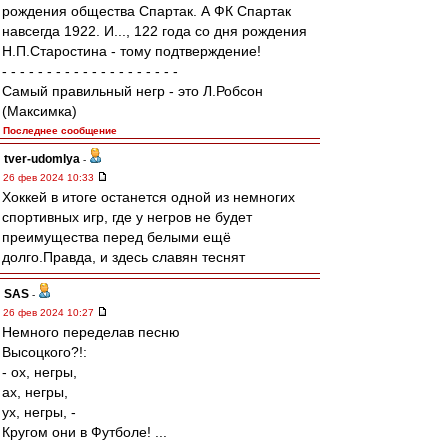
рождения общества Спартак. А ФК Спартак
навсегда 1922. И..., 122 года со дня рождения
Н.П.Старостина - тому подтверждение!
- - - - - - - - - - - - - - - - - - - -
Самый правильный негр - это Л.Робсон
(Максимка)
Последнее сообщение
tver-udomlya
-
26 фев 2024 10:33
Хоккей в итоге останется одной из немногих
спортивных игр, где у негров не будет
преимущества перед белыми ещё
долго.Правда, и здесь славян теснят
SAS
-
26 фев 2024 10:27
Немного переделав песню
Высоцкого?!:
- ох, негры,
ах, негры,
ух, негры, -
Кругом они в Футболе! ...