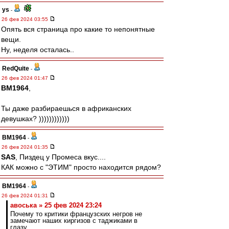
ys
-
26 фев 2024 03:55
Опять вся страница про какие то непонятные
вещи.
Ну, неделя осталась..
RedQuite
-
26 фев 2024 01:47
BM1964
,
Ты даже разбираешься в африканских
девушках? ))))))))))))
BM1964
-
26 фев 2024 01:35
SAS
, Пиздец у Промеса вкус....
КАК можно с "ЭТИМ" просто находится рядом?
BM1964
-
26 фев 2024 01:31
авоська » 25 фев 2024 23:24
Почему то критики французских негров не
замечают наших киргизов с таджиками в
глазу.