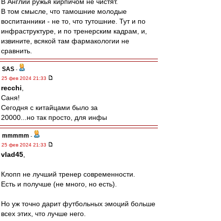
В Англии ружья кирпичом не чистят.
В том смысле, что тамошние молодые
воспитанники - не то, что тутошние. Тут и по
инфраструктуре, и по тренерским кадрам, и,
извините, всякой там фармакологии не
сравнить.
SAS
-
25 фев 2024 21:33
recchi
,
Саня!
Сегодня с китайцами было за
20000...но так просто, для инфы
mmmmm
-
25 фев 2024 21:33
vlad45
,
Клопп не лучший тренер современности.
Есть и получше (не много, но есть).
Но уж точно дарит футбольных эмоций больше
всех этих, что лучше него.