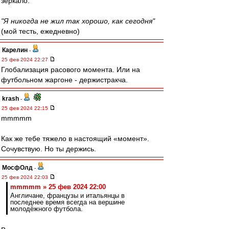
зеркало.
"Я никогда не жил так хорошо, как сегодня"
(мой тесть, ежедневно)
Карелин
-
25 фев 2024 22:27
Глобализация расового момента. Или на
футбольном жаргоне - держистракча.
krash
-
25 фев 2024 22:15
mmmmm
Как же тебе тяжело в настоящий «момент».
Сочувствую. Но ты держись.
МосфОлд
-
25 фев 2024 22:03
mmmmm » 25 фев 2024 22:00
Англичане, французы и итальянцы в
последнее время всегда на вершине
молодёжного футбола.