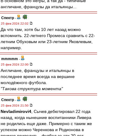
В основном это негры, а так да - типичные
англичане, французы да итальянцы...
Спектр
-
25 фев 2024 22:02
Да что там, хотя бы 10 лет назад можно
вспомнить. 22-летнего Промеса сравнить с 22-
летним Обуховым или 23-летним Яковлевым,
например.
mmmmm
-
25 фев 2024 22:00
Англичане, французы и итальянцы в
последнее время всегда на вершине
молодёжного футбола.
"Такова структура момента"
Спектр
-
25 фев 2024 21:50
Nevladimirovi4
, Сычев дебютировал 22 года
назад, когда нынешние воспитанники Ливера
не родились еще даже. Примерно с таким же
успехом можно Черенкова и Родионова в
пример приводить - футбол за эти 20 лет