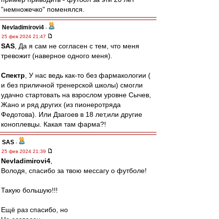
"немножечко" поменялся.
Nevladimirovi4
-
25 фев 2024 21:47
SAS
, Да я сам не согласен с тем, что меня
тревожит (наверное одного меня).
Спектр
, У нас ведь как-то без фармакологии (
и без приличной тренерской школы) смогли
удачно стартовать на взрослом уровне Сычев,
Жано и ряд других (из пионеротряда
Федотова). Или Дзагоев в 18 лет,или другие
коноплевцы. Какая там фарма?!
SAS
-
25 фев 2024 21:39
Nevladimirovi4
,
Володя, спасибо за твою мессагу о футболе!
Такую большую!!!
Ещё раз спасибо, но