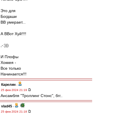
Это для
Богдаши
ВВ умерает...
А ВВот Хуй!!!!
,-:)))
И Плофы
Хоккея -
Все только
Начинается!!!
Карелин
-
25 фев 2024 21:19
Ансамбля "Троллинг Стонс", бгг..
vlad45
-
25 фев 2024 21:18
mmmmm
,
да все правильно