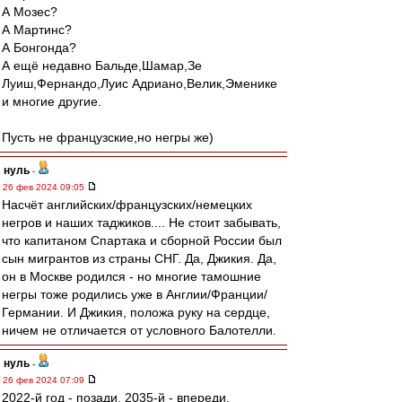
А Мозес?
А Мартинс?
А Бонгонда?
А ещё недавно Бальде,Шамар,Зе
Луиш,Фернандо,Луис Адриано,Велик,Эменике
и многие другие.
Пусть не французские,но негры же)
нуль
-
26 фев 2024 09:05
Насчёт английских/французских/немецких
негров и наших таджиков.... Не стоит забывать,
что капитаном Спартака и сборной России был
сын мигрантов из страны СНГ. Да, Джикия. Да,
он в Москве родился - но многие тамошние
негры тоже родились уже в Англии/Франции/
Германии. И Джикия, положа руку на сердце,
ничем не отличается от условного Балотелли.
нуль
-
26 фев 2024 07:09
2022-й год - позади. 2035-й - впереди.