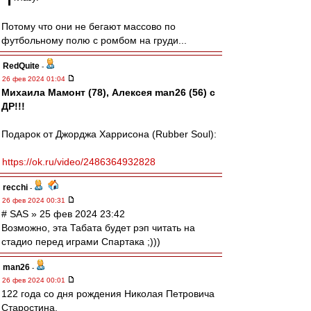
Потому что они не бегают массово по
футбольному полю с ромбом на груди...
RedQuite
-
26 фев 2024 01:04
Михаила Мамонт (78), Алексея man26 (56) с
ДР!!!
Подарок от Джорджа Харрисона (Rubber Soul):
https://ok.ru/video/2486364932828
recchi
-
26 фев 2024 00:31
# SAS » 25 фев 2024 23:42
Возможно, эта Табата будет рэп читать на
стадио перед играми Спартака ;)))
man26
-
26 фев 2024 00:01
122 года со дня рождения Николая Петровича
Старостина.