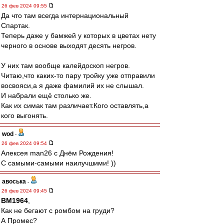
26 фев 2024 09:55
Да что там всегда интернациональный
Спартак.
Теперь даже у бамжей у которых в цветах нету
черного в основе выходят десять негров.
У них там вообще калейдоскоп негров.
Читаю,что каких-то пару тройку уже отправили
восвояси,а я даже фамилий их не слышал.
И набрали ещё столько же.
Как их симак там различает.Кого оставлять,а
кого выгонять.
wod
-
26 фев 2024 09:54
Алексея man26 с Днём Рождения!
С самыми-самыми наилучшими! ))
авоська
-
26 фев 2024 09:45
BM1964
,
Как не бегают с ромбом на груди?
А Промес?