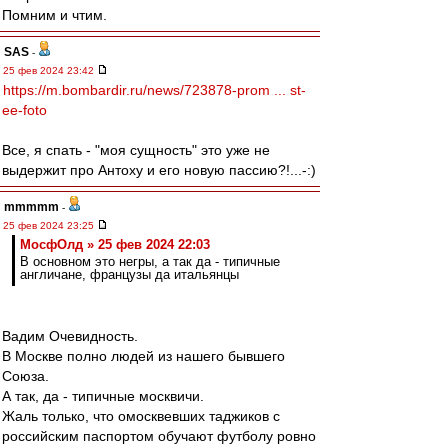
Помним и чтим.
SAS
-
25 фев 2024 23:42
https://m.bombardir.ru/news/723878-prom ... st-
ee-foto
Все, я спать - "моя сущность" это уже не
выдержит про Антоху и его новую пассию?!...-:)
mmmmm
-
25 фев 2024 23:25
МосфОлд » 25 фев 2024 22:03
В основном это негры, а так да - типичные
англичане, французы да итальянцы
Вадим Очевидность.
В Москве полно людей из нашего бывшего
Союза.
А так, да - типичные москвичи.
Жаль только, что омосквевших таджиков с
российским паспортом обучают футболу ровно