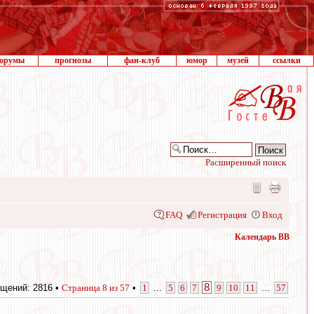
орумы
прогнозы
фан-клуб
юмор
музей
ссылки
Расширенный поиск
FAQ
Регистрация
Вход
Календарь ВВ
8
щений: 2816 •
Страница
8
из
57
•
1
...
5
6
7
9
10
11
...
57