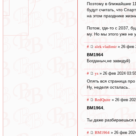
Поэтому в ближайшие 11
будут считать, что Спар
на этом празднике жизни
Потом, где-то с 2037, б
му. Но мы этого уже не 
#
alek.vladimir
» 26 фев 
BM1964
Богданыч,не завидуй)
#
ys
» 26 фев 2024 03:5
Опять вся страница про
Ну, неделя осталась..
#
RedQuite
» 26 фев 202
BM1964
,
Ты даже разбираешься в 
#
BM1964
» 26 фев 2024