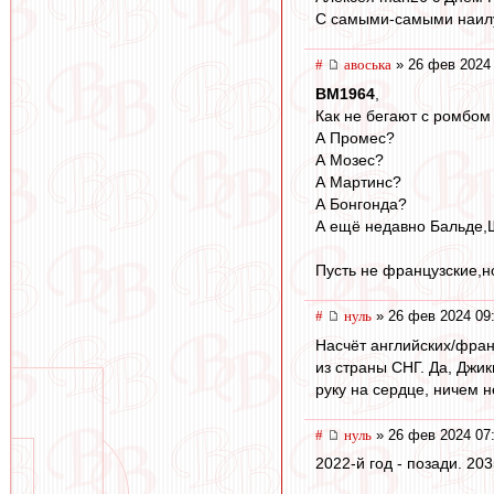
С самыми-самыми наилу
#
авоська
» 26 фев 2024 
BM1964
,
Как не бегают с ромбом
А Промес?
А Мозес?
А Мартинс?
А Бонгонда?
А ещё недавно Бальде,
Пусть не французские,н
#
нуль
» 26 фев 2024 09
Насчёт английских/фран
из страны СНГ. Да, Джи
руку на сердце, ничем н
#
нуль
» 26 фев 2024 07
2022-й год - позади. 203