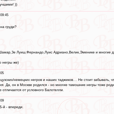
чшими! ))
09:45
 на груди?
Шамар,Зе Луиш,Фернандо,Луис Адриано,Велик,Эменике и многие д
о негры же)
:05
цузских/немецких негров и наших таджиков.... Не стоит забывать, 
кия. Да, он в Москве родился - но многие тамошние негры тоже ро
е отличается от условного Балотелли.
:09
5-й - впереди.