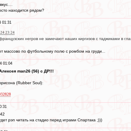
кус....
осто находится рядом?
 01:31
024 23:24
французских негров не замечают наших киргизов с таджиками в глаз
ют массово по футбольному полю с ромбом на груди...
4 01:04
лексея man26 (56) с ДР!!!
рисона (Rubber Soul):
4932828
0:31
:42
дет рэп читать на стадио перед играми Спартака ;)))