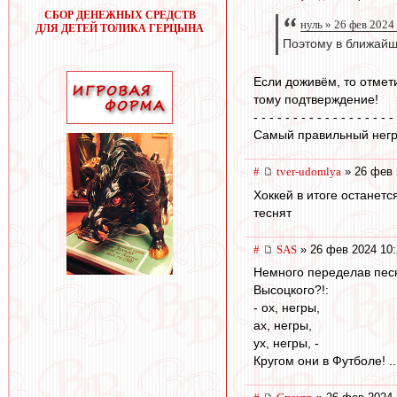
СБОР ДЕНЕЖНЫХ СРЕДСТВ
нуль » 26 фев 2024
ДЛЯ ДЕТЕЙ ТОЛИКА ГЕРЦЫНА
Поэтому в ближайш
Если доживём, то отмети
тому подтверждение!
- - - - - - - - - - - - - - - - - -
Самый правильный негр 
#
tver-udomlya
» 26 фев 
Хоккей в итоге останет
теснят
#
SAS
» 26 фев 2024 10:
Немного переделав пе
Высоцкого?!:
- ох, негры,
ах, негры,
ух, негры, -
Кругом они в Футболе! ..