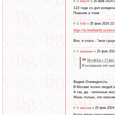
#
man26
» 26 фев 2024 
122 года со дня рожден
Помним и чтим.
#
SAS
» 25 фев 2024 23:
https://m.bombardir.ru/news
Все, я спать - "моя сущн
#
mmmmm
» 25 фев 202
МосфОлд » 25 фев 
В основном это нег
Вадим Очевидность.
В Москве полно людей 
А так, да - типичные мос
Жаль только, что омоск
#
авоська
» 25 фев 2024 
Когда меня спрашивают 