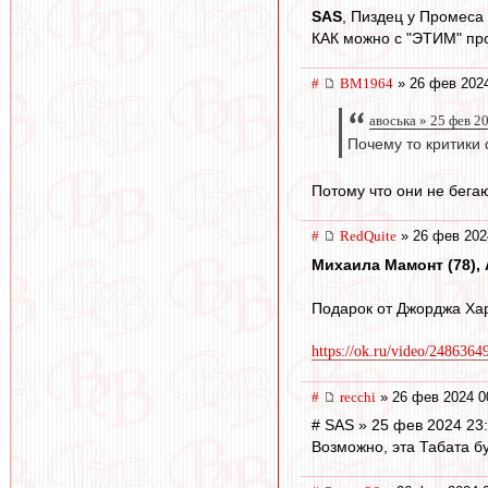
SAS
, Пиздец у Промеса в
КАК можно с "ЭТИМ" пр
#
BM1964
» 26 фев 2024
авоська » 25 фев 2
Почему то критики 
Потому что они не бега
#
RedQuite
» 26 фев 202
Михаила Мамонт (78), А
Подарок от Джорджа Хар
https://ok.ru/video/248636
#
recchi
» 26 фев 2024 0
# SAS » 25 фев 2024 23
Возможно, эта Табата бу