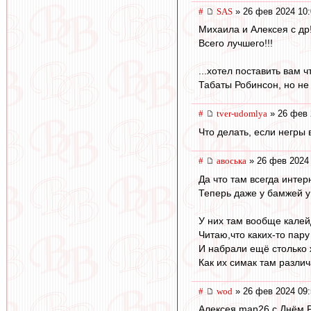
#
SAS
» 26 фев 2024 10:
Михаила и Алексея с др
Всего лучшего!!!
...хотел поставить вам ч
Табаты Робинсон, но не в
#
tver-udomlya
» 26 фев 
Что делать, если негры
#
авоська
» 26 фев 2024 
Да что там всегда инте
Теперь даже у бамжей у 
У них там вообще калей
Читаю,что каких-то пар
И набрали ещё столько 
Как их симак там различ
#
wod
» 26 фев 2024 09:
Алексея man26 с Днём 