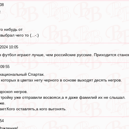
08
!
то нибудь от
ыбрал чего то (...-:)
2024 10:05
 в футбол играют лучше, чем российские русские. Приходится стано
09:55
рнациональный Спартак.
которых в цветах нету черного в основе выходят десять негров.
доскоп негров.
у тройку уже отправили восвояси,а я даже фамилий их не слышал.
же.
ает.Кого оставлять,а кого выгонять.
54
Рождения!