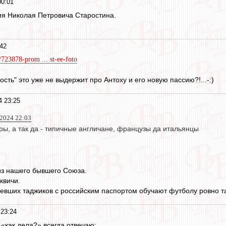
00:01
ия Николая Петровича Старостина.
42
/723878-prom ... st-ee-foto
ость" это уже не выдержит про Антоху и его новую пассию?!...-:)
4 23:25
2024 22:03
ры, а так да - типичные англичане, французы да итальянцы
из нашего бывшего Союза.
квичи.
вевших таджиков с российским паспортом обучают футболу ровно так
23:24
«как дела?» всегда отвечаю: