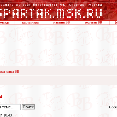
оманда
карта мира
магазин ВВ
гостевая ВВ
ф
вая книга ВВ
24
Сооб
4 10:43