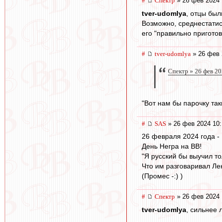
#
Спектр
» 26 фев 2024 
tver-udomlya
, отцы был
Возможно, среднестатис
его "правильно приготов
#
tver-udomlya
» 26 фев 
Спектр » 26 фев 20
"Вот нам бы парочку так
#
SAS
» 26 фев 2024 10:
26 февраля 2024 года -
День Негра на ВВ!
"Я русский бы выучил то
Что им разговаривал Ле
(Промес -:) )
#
Спектр
» 26 фев 2024 
tver-udomlya
, сильнее 