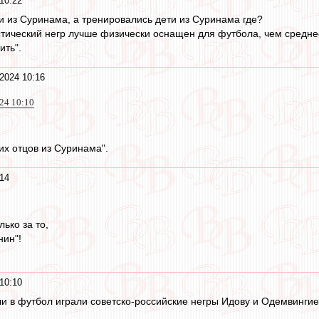
10:22
и из Суринама, а тренировались дети из Суринама где?
тический негр лучше физически оснащен для футбола, чем среднес
ить".
2024 10:16
24 10:10
их отцов из Суринама".
14
лько за то,
нин"!
10:10
ли в футбол играли советско-российские негры Идову и Одемвинги