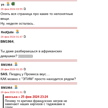
ys
-
26 фев 2024 03:55
Опять вся страница про какие то непонятные
вещи.
Ну, неделя осталась..
RedQuite
-
26 фев 2024 01:47
BM1964
,
Ты даже разбираешься в африканских
девушках? ))))))))))))
BM1964
-
26 фев 2024 01:35
SAS
, Пиздец у Промеса вкус....
КАК можно с "ЭТИМ" просто находится рядом?
BM1964
-
26 фев 2024 01:31
авоська » 25 фев 2024 23:24
Почему то критики французских негров не
замечают наших киргизов с таджиками в
глазу.