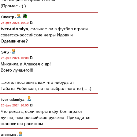
(Промес -:) )
Спектр
-
26 фев 2024 10:10
tver-udomlya
, сильнее ли в футбол играли
советско-российские негры Идову и
Одемвингие?
SAS
-
26 фев 2024 10:08
Михаила и Алексея с др!
Всего лучшего!!!
...хотел поставить вам что нибудь от
Табаты Робинсон, но не выбрал чего то (...-:)
tver-udomlya
-
26 фев 2024 10:05
Что делать, если негры в футбол играют
лучше, чем российские русские. Приходится
становится расистом.
авоська
-