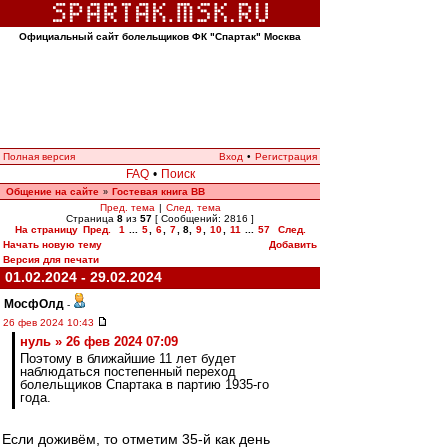
Официальный сайт болельщиков ФК "Спартак" Москва
Полная версия
Вход
•
Регистрация
FAQ
•
Поиск
Общение на сайте
Гостевая книга ВВ
»
Пред. тема
|
След. тема
Страница
8
из
57
[ Сообщений: 2816 ]
На страницу
Пред.
1
...
5
,
6
,
7
,
8
,
9
,
10
,
11
...
57
След.
Начать новую тему
Добавить
Версия для печати
01.02.2024 - 29.02.2024
МосфОлд
-
26 фев 2024 10:43
нуль » 26 фев 2024 07:09
Поэтому в ближайшие 11 лет будет
наблюдаться постепенный переход
болельщиков Спартака в партию 1935-го
года.
Если доживём, то отметим 35-й как день