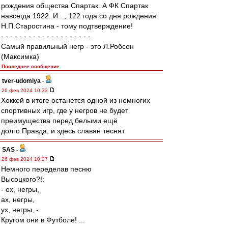
рождения общества Спартак. А ФК Спартак
навсегда 1922. И..., 122 года со дня рождения
Н.П.Старостина - тому подтверждение!
- - - - - - - - - - - - - - - - - - - -
Самый правильный негр - это Л.Робсон
(Максимка)
Последнее сообщение
tver-udomlya
-
26 фев 2024 10:33
Хоккей в итоге останется одной из немногих
спортивных игр, где у негров не будет
преимущества перед белыми ещё
долго.Правда, и здесь славян теснят
SAS
-
26 фев 2024 10:27
Немного переделав песню
Высоцкого?!:
- ох, негры,
ах, негры,
ух, негры, -
Кругом они в Футболе! ...