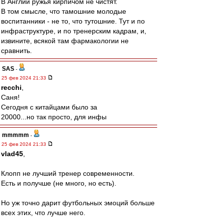
В Англии ружья кирпичом не чистят.
В том смысле, что тамошние молодые
воспитанники - не то, что тутошние. Тут и по
инфраструктуре, и по тренерским кадрам, и,
извините, всякой там фармакологии не
сравнить.
SAS
-
25 фев 2024 21:33
recchi
,
Саня!
Сегодня с китайцами было за
20000...но так просто, для инфы
mmmmm
-
25 фев 2024 21:33
vlad45
,
Клопп не лучший тренер современности.
Есть и получше (не много, но есть).
Но уж точно дарит футбольных эмоций больше
всех этих, что лучше него.