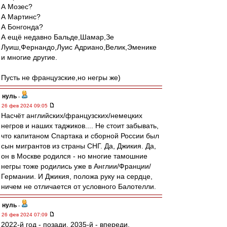
А Мозес?
А Мартинс?
А Бонгонда?
А ещё недавно Бальде,Шамар,Зе
Луиш,Фернандо,Луис Адриано,Велик,Эменике
и многие другие.
Пусть не французские,но негры же)
нуль
-
26 фев 2024 09:05
Насчёт английских/французских/немецких
негров и наших таджиков.... Не стоит забывать,
что капитаном Спартака и сборной России был
сын мигрантов из страны СНГ. Да, Джикия. Да,
он в Москве родился - но многие тамошние
негры тоже родились уже в Англии/Франции/
Германии. И Джикия, положа руку на сердце,
ничем не отличается от условного Балотелли.
нуль
-
26 фев 2024 07:09
2022-й год - позади. 2035-й - впереди.