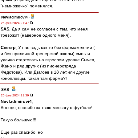
"немножечко" поменялся.
Nevladimirovi4
-
25 фев 2024 21:47
SAS
, Да я сам не согласен с тем, что меня
тревожит (наверное одного меня).
Спектр
, У нас ведь как-то без фармакологии (
и без приличной тренерской школы) смогли
удачно стартовать на взрослом уровне Сычев,
Жано и ряд других (из пионеротряда
Федотова). Или Дзагоев в 18 лет,или другие
коноплевцы. Какая там фарма?!
SAS
-
25 фев 2024 21:39
Nevladimirovi4
,
Володя, спасибо за твою мессагу о футболе!
Такую большую!!!
Ещё раз спасибо, но