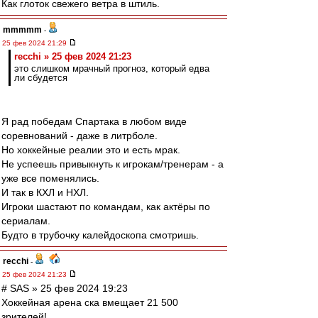
Как глоток свежего ветра в штиль.
mmmmm
-
25 фев 2024 21:29
recchi » 25 фев 2024 21:23
это слишком мрачный прогноз, который едва
ли сбудется
Я рад победам Спартака в любом виде
соревнований - даже в литрболе.
Но хоккейные реалии это и есть мрак.
Не успеешь привыкнуть к игрокам/тренерам - а
уже все поменялись.
И так в КХЛ и НХЛ.
Игроки шастают по командам, как актёры по
сериалам.
Будто в трубочку калейдоскопа смотришь.
recchi
-
25 фев 2024 21:23
# SAS » 25 фев 2024 19:23
Хоккейная арена ска вмещает 21 500
зрителей!