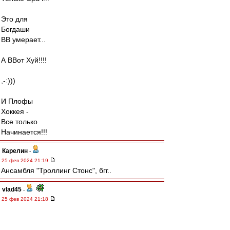
Это для
Богдаши
ВВ умерает...
А ВВот Хуй!!!!
,-:)))
И Плофы
Хоккея -
Все только
Начинается!!!
Карелин
-
25 фев 2024 21:19
Ансамбля "Троллинг Стонс", бгг..
vlad45
-
25 фев 2024 21:18
mmmmm
,
да все правильно