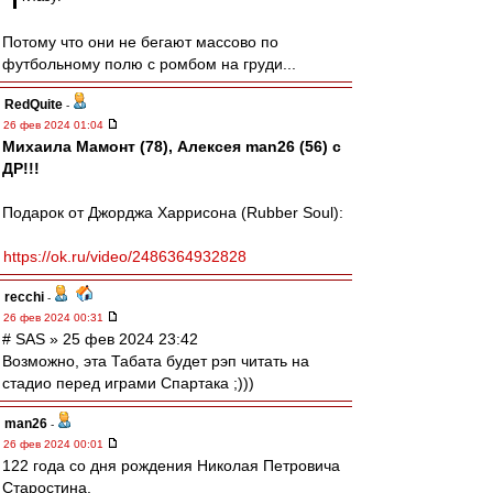
Потому что они не бегают массово по
футбольному полю с ромбом на груди...
RedQuite
-
26 фев 2024 01:04
Михаила Мамонт (78), Алексея man26 (56) с
ДР!!!
Подарок от Джорджа Харрисона (Rubber Soul):
https://ok.ru/video/2486364932828
recchi
-
26 фев 2024 00:31
# SAS » 25 фев 2024 23:42
Возможно, эта Табата будет рэп читать на
стадио перед играми Спартака ;)))
man26
-
26 фев 2024 00:01
122 года со дня рождения Николая Петровича
Старостина.