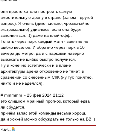
----
они просто хотели построить самую
вместительную арену в стране (зачем - другой
вопрос). Я очень (дико, сильно, чрезвычайно,
экстремально) удивлюсь, если она будет
заполняться. :)) даже на плей-офф.
Топать через парк каждый матч - занятие не
шибко веселое. И обратно через парк в 10
вечера до метро. да и с парковки наверно
выезжать не шибко быстро получится.
Ну и конечно эстетически и в плане
архитектуры арена откровенно не тянет, в
сравнении со снесенным СКК (ну тут, понятно,
никто и не надеялся).
# mmmmm » 25 фев 2024 21:12
это слишком мрачный прогноз, который едва
ли сбудется.
причём запас этой команды весьма хорош.
да и хоккей можно обсуждать не только на ВВ :)
SAS
-