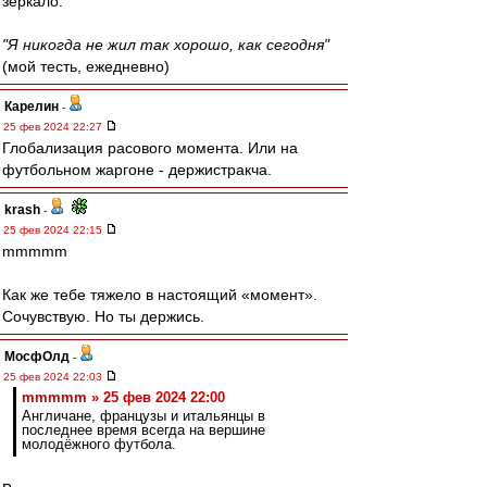
зеркало.
"Я никогда не жил так хорошо, как сегодня"
(мой тесть, ежедневно)
Карелин
-
25 фев 2024 22:27
Глобализация расового момента. Или на
футбольном жаргоне - держистракча.
krash
-
25 фев 2024 22:15
mmmmm
Как же тебе тяжело в настоящий «момент».
Сочувствую. Но ты держись.
МосфОлд
-
25 фев 2024 22:03
mmmmm » 25 фев 2024 22:00
Англичане, французы и итальянцы в
последнее время всегда на вершине
молодёжного футбола.