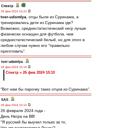
Спектр
-
26 фев 2024 10:22
tver-udomlya
, отцы были из Суринама, а
тренировались дети из Суринама где?
Возможно, среднестатистический негр лучше
физически оснащен для футбола, чем
среднестатистический белый, но для этого в
любом случае нужно его "правильно
приготовить".
tver-udomlya
-
26 фев 2024 10:16
Спектр » 26 фев 2024 10:10
"Вот нам бы парочку таких отцов из Суринама".
SAS
-
26 фев 2024 10:14
26 февраля 2024 года -
День Негра на ВВ!
"Я русский бы выучил только за то,
Что им разговаривал Ленин"!