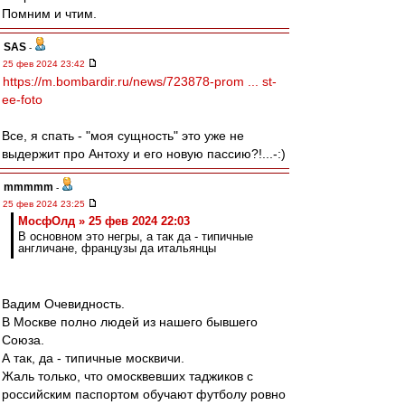
Помним и чтим.
SAS
-
25 фев 2024 23:42
https://m.bombardir.ru/news/723878-prom ... st-
ee-foto
Все, я спать - "моя сущность" это уже не
выдержит про Антоху и его новую пассию?!...-:)
mmmmm
-
25 фев 2024 23:25
МосфОлд » 25 фев 2024 22:03
В основном это негры, а так да - типичные
англичане, французы да итальянцы
Вадим Очевидность.
В Москве полно людей из нашего бывшего
Союза.
А так, да - типичные москвичи.
Жаль только, что омосквевших таджиков с
российским паспортом обучают футболу ровно