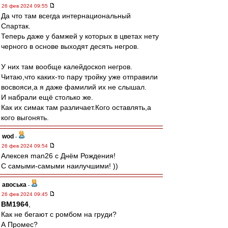
26 фев 2024 09:55
Да что там всегда интернациональный
Спартак.
Теперь даже у бамжей у которых в цветах нету
черного в основе выходят десять негров.
У них там вообще калейдоскоп негров.
Читаю,что каких-то пару тройку уже отправили
восвояси,а я даже фамилий их не слышал.
И набрали ещё столько же.
Как их симак там различает.Кого оставлять,а
кого выгонять.
wod
-
26 фев 2024 09:54
Алексея man26 с Днём Рождения!
С самыми-самыми наилучшими! ))
авоська
-
26 фев 2024 09:45
BM1964
,
Как не бегают с ромбом на груди?
А Промес?