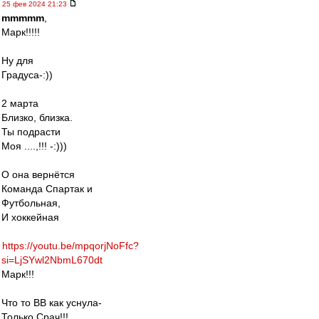
25 фев 2024 21:23
mmmmm
,
Марк!!!!!
Ну для
Градуса-:))
2 марта
Близко, близка.
Ты подрасти
Моя ....,!!! -:)))
О она вернётся
Команда Спартак и
Футбольная,
И хоккейная
https://youtu.be/mpqorjNoFfc?
si=LjSYwl2NbmL670dt
Марк!!!
Что то ВВ как уснула-
Только Срач!!!