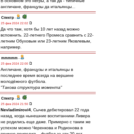
В основном это негры, а так да - типичные
англичане, французы да итальянцы...
Спектр
-
25 фев 2024 22:02
Да что там, хотя бы 10 лет назад можно
вспомнить. 22-летнего Промеса сравнить с 22-
летним Обуховым или 23-летним Яковлевым,
например.
mmmmm
-
25 фев 2024 22:00
Англичане, французы и итальянцы в
последнее время всегда на вершине
молодёжного футбола.
"Такова структура момента"
Спектр
-
25 фев 2024 21:50
Nevladimirovi4
, Сычев дебютировал 22 года
назад, когда нынешние воспитанники Ливера
не родились еще даже. Примерно с таким же
успехом можно Черенкова и Родионова в
пример приводить - футбол за эти 20 лет