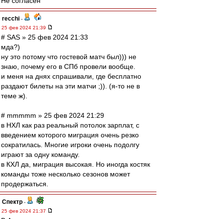
Не согласен
recchi
-
25 фев 2024 21:39
# SAS » 25 фев 2024 21:33
мда?)
ну это потому что гостевой матч был))) не
знаю, почему его в СПб провели вообще.
и меня на днях спрашивали, где бесплатно
раздают билеты на эти матчи ;)). (я-то не в
теме ж).
# mmmmm » 25 фев 2024 21:29
в НХЛ как раз реальный потолок зарплат, с
введением которого миграция очень резко
сократилась. Многие игроки очень подолгу
играют за одну команду.
в КХЛ да, миграция высокая. Но иногда костяк
команды тоже несколько сезонов может
продержаться.
Спектр
-
25 фев 2024 21:37