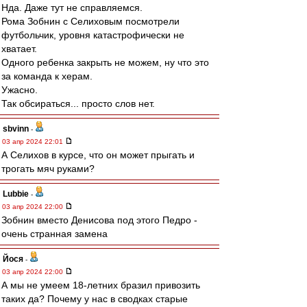
Нда. Даже тут не справляемся.
Рома Зобнин с Селиховым посмотрели
футбольчик, уровня катастрофически не
хватает.
Одного ребенка закрыть не можем, ну что это
за команда к херам.
Ужасно.
Так обсираться... просто слов нет.
sbvinn
-
03 апр 2024 22:01
А Селихов в курсе, что он может прыгать и
трогать мяч руками?
Lubbie
-
03 апр 2024 22:00
Зобнин вместо Денисова под этого Педро -
очень странная замена
Йося
-
03 апр 2024 22:00
А мы не умеем 18-летних бразил привозить
таких да? Почему у нас в сводках старые