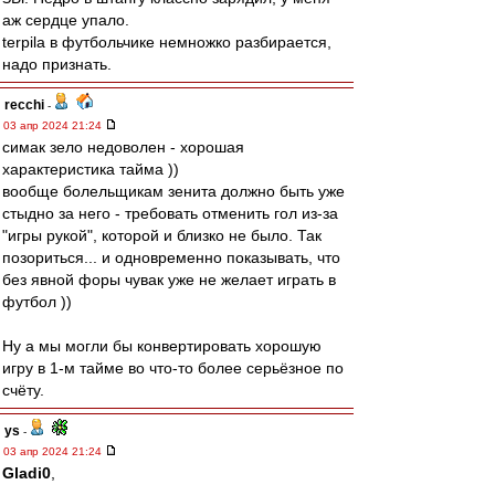
аж сердце упало.
terpila в футбольчике немножко разбирается,
надо признать.
recchi
-
03 апр 2024 21:24
симак зело недоволен - хорошая
характеристика тайма ))
вообще болельщикам зенита должно быть уже
стыдно за него - требовать отменить гол из-за
"игры рукой", которой и близко не было. Так
позориться... и одновременно показывать, что
без явной форы чувак уже не желает играть в
футбол ))
Ну а мы могли бы конвертировать хорошую
игру в 1-м тайме во что-то более серьёзное по
счёту.
ys
-
03 апр 2024 21:24
Gladi0
,