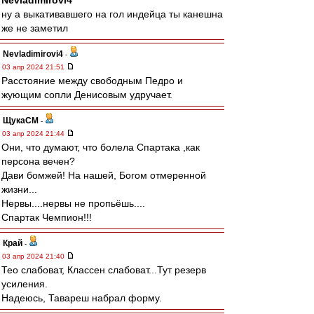
Nevladimirovi4
ну а выкативавшего на гол индейца ты канешна
же не заметил
Nevladimirovi4
-
03 апр 2024 21:51
Расстояние между свободным Педро и
жующим сопли Денисовым удручает.
ЩукаСМ
-
03 апр 2024 21:44
Они, что думают, что болела Спартака ,как
персона вечен?
Дави бомжей! На нашей, Богом отмеренной
жизни...
Нервы....нервы не пропьёшь....
Спартак Чемпион!!!
Край
-
03 апр 2024 21:40
Тео слабоват, Классен слабоват...Тут резерв
усиления.
Надеюсь, Тавареш набрал форму.