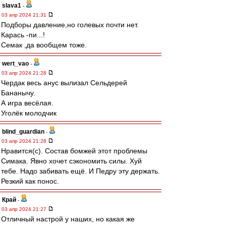
slava1
-
03 апр 2024 21:31
Подборы давление,но голевых почти нет.
Карась -пи...!
Семак ,да вообщем тоже.
wert_vao
-
03 апр 2024 21:28
Чердак весь анус вылизал Сельдерей
Бананычу.
А игра весёлая.
Уголёк молодчик
blind_guardian
-
03 апр 2024 21:28
Нравится(с). Состав бомжей этот проблемы
Симака. Явно хочет сэкономить силы. Хуй
тебе. Надо забивать ещё. И Педру эту держать.
Резкий как понос.
Край
-
03 апр 2024 21:27
Отличный настрой у наших, но какая же