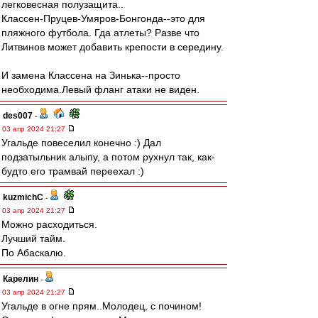
легковесная полузащита..
Классен-Пруцев-Умяров-Бонгонда--это для
пляжного футбола. Гда атлеты? Разве что
Литвинов может добавить крепости в середину.
И замена Классена на Зинька--просто
необходима.Левый фланг атаки не виден.
des007
-
03 апр 2024 21:27
Угальде повеселил конечно :) Дал
подзатыльник алыпу, а потом рухнул так, как-
будто его трамвай переехал :)
kuzmichC
-
03 апр 2024 21:27
Можно расходиться.
Лучший тайм.
По Абаскалю.
Карелин
-
03 апр 2024 21:27
Угальде в огне прям..Молодец, с почином!