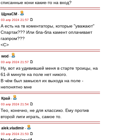
списанные кони какие-то на вход?
ЩукаСМ
-
03 апр 2024 21:57
А есть на тв коментаторы, которые "уважают"
Спартак??? Или бла-бла камент оплачивает
газпром???
<C>
wod
-
03 апр 2024 21:57
Ну, вот из удивившей меня в старте троицы, на
61-й минуте на поле нет никого.
В чём был замысел их выхода на поле -
непонятно мне
Край
-
03 апр 2024 21:54
Тео, конечно, не для классико. Ему против
второй лиги играть, самое то.
alek.vladimir
-
03 апр 2024 21:53