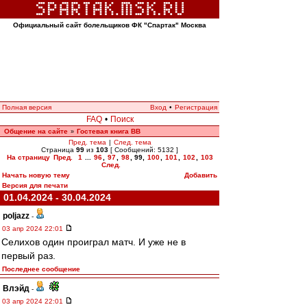
Официальный сайт болельщиков ФК "Спартак" Москва
Полная версия
Вход
•
Регистрация
FAQ
•
Поиск
Общение на сайте
Гостевая книга ВВ
»
Пред. тема
|
След. тема
Страница
99
из
103
[ Сообщений: 5132 ]
На страницу
Пред.
1
...
96
,
97
,
98
,
99
,
100
,
101
,
102
,
103
След.
Начать новую тему
Добавить
Версия для печати
01.04.2024 - 30.04.2024
poljazz
-
03 апр 2024 22:01
Селихов один проиграл матч. И уже не в
первый раз.
Последнее сообщение
Влэйд
-
03 апр 2024 22:01