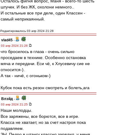
Осталось фигня вопрос, Маня - всего-то шесть
штучек. И без ЖК, охолони немного..
И остальные все при деле, один Классен -
самый неприкаянный.
Редактировалось 03 апр 2024 21:28
vlad45
-
03 апр 2024 21:26
что бросилось в глаза - очень сильно
проседаем в технике. Особенно остановка
мяча и передачи. Еси чё, к Хлусевичу сие не
относится-).
А так - ничё, с огоньком-)
Кубок пока есть резон смотреть и болеть,ага
Влэйд
-
03 апр 2024 21:25
Наши молодцы.
Все заряжены, все борются, все в игре.
Класса не хватает, но за счет настроя пока
подавляем.
ЗЫ. Педро в штангу классно зарядил, у меня