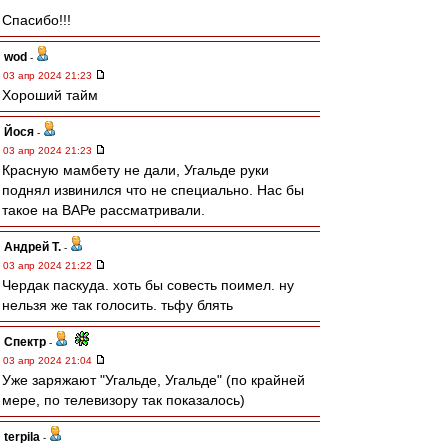
Спасибо!!!
wod
-
03 апр 2024 21:23
Хороший тайм
Йося
-
03 апр 2024 21:23
Красную мамбету не дали, Угальде руки
поднял извинился что не специально. Нас бы
такое на ВАРе рассматривали.
Андрей Т.
-
03 апр 2024 21:22
Чердак паскуда. хоть бы совесть поимел. ну
нельзя же так голосить. тьфу блять
Спектр
-
03 апр 2024 21:04
Уже заряжают "Угальде, Угальде" (по крайней
мере, по телевизору так показалось)
terpila
-