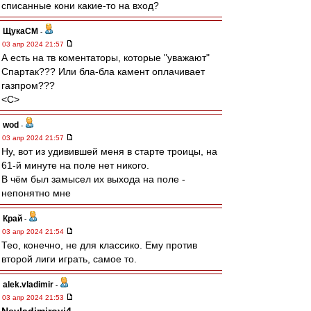
списанные кони какие-то на вход?
ЩукаСМ
-
03 апр 2024 21:57
А есть на тв коментаторы, которые "уважают"
Спартак??? Или бла-бла камент оплачивает
газпром???
<C>
wod
-
03 апр 2024 21:57
Ну, вот из удивившей меня в старте троицы, на
61-й минуте на поле нет никого.
В чём был замысел их выхода на поле -
непонятно мне
Край
-
03 апр 2024 21:54
Тео, конечно, не для классико. Ему против
второй лиги играть, самое то.
alek.vladimir
-
03 апр 2024 21:53