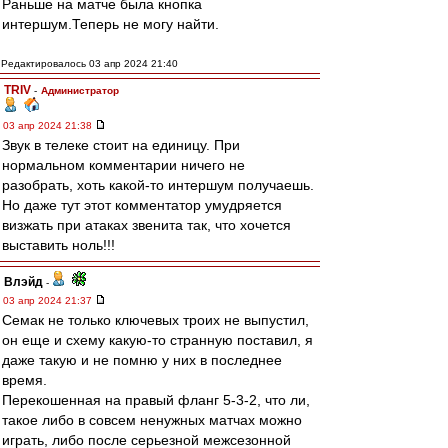
Раньше на матче была кнопка
интершум.Теперь не могу найти.
Редактировалось 03 апр 2024 21:40
TRIV
-
Администратор
03 апр 2024 21:38
Звук в телеке стоит на единицу. При
нормальном комментарии ничего не
разобрать, хоть какой-то интершум получаешь.
Но даже тут этот комментатор умудряется
визжать при атаках звенита так, что хочется
выставить ноль!!!
Влэйд
-
03 апр 2024 21:37
Семак не только ключевых троих не выпустил,
он еще и схему какую-то странную поставил, я
даже такую и не помню у них в последнее
время.
Перекошенная на правый фланг 5-3-2, что ли,
такое либо в совсем ненужных матчах можно
играть, либо после серьезной межсезонной