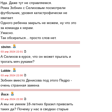
Нда. Даже тут не справляемся.
Рома Зобнин с Селиховым посмотрели
футбольчик, уровня катастрофически не
хватает.
Одного ребенка закрыть не можем, ну что это
за команда к херам.
Ужасно.
Так обсираться... просто слов нет.
sbvinn
-
03 апр 2024 22:01
А Селихов в курсе, что он может прыгать и
трогать мяч руками?
Lubbie
-
03 апр 2024 22:00
Зобнин вместо Денисова под этого Педро -
очень странная замена
Йося
-
03 апр 2024 22:00
А мы не умеем 18-летних бразил привозить
таких да? Почему у нас в сводках старые