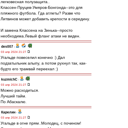
легковесная полузащита..
Классен-Пруцев-Умяров-Бонгонда--это для
пляжного футбола. Гда атлеты? Разве что
Литвинов может добавить крепости в середину.
И замена Классена на Зинька--просто
необходима.Левый фланг атаки не виден.
des007
-
03 апр 2024 21:27
Угальде повеселил конечно :) Дал
подзатыльник алыпу, а потом рухнул так, как-
будто его трамвай переехал :)
kuzmichC
-
03 апр 2024 21:27
Можно расходиться.
Лучший тайм.
По Абаскалю.
Карелин
-
03 апр 2024 21:27
Угальде в огне прям..Молодец, с почином!