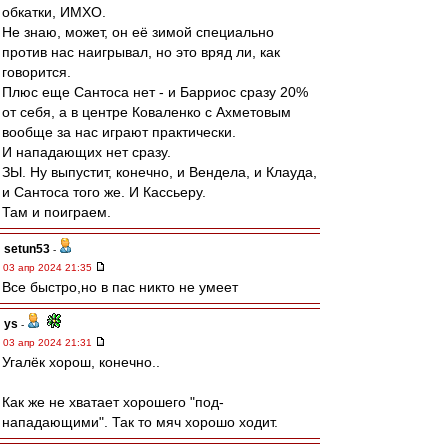
обкатки, ИМХО.
Не знаю, может, он её зимой специально
против нас наигрывал, но это вряд ли, как
говорится.
Плюс еще Сантоса нет - и Барриос сразу 20%
от себя, а в центре Коваленко с Ахметовым
вообще за нас играют практически.
И нападающих нет сразу.
ЗЫ. Ну выпустит, конечно, и Вендела, и Клауда,
и Сантоса того же. И Кассьеру.
Там и поиграем.
setun53
-
03 апр 2024 21:35
Все быстро,но в пас никто не умеет
ys
-
03 апр 2024 21:31
Угалёк хорош, конечно..
Как же не хватает хорошего "под-
нападающими". Так то мяч хорошо ходит.