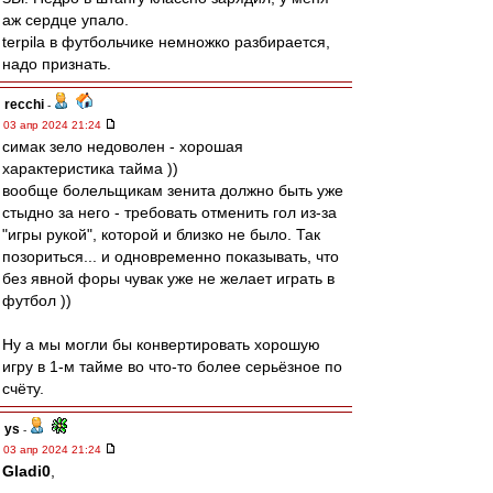
аж сердце упало.
terpila в футбольчике немножко разбирается,
надо признать.
recchi
-
03 апр 2024 21:24
симак зело недоволен - хорошая
характеристика тайма ))
вообще болельщикам зенита должно быть уже
стыдно за него - требовать отменить гол из-за
"игры рукой", которой и близко не было. Так
позориться... и одновременно показывать, что
без явной форы чувак уже не желает играть в
футбол ))
Ну а мы могли бы конвертировать хорошую
игру в 1-м тайме во что-то более серьёзное по
счёту.
ys
-
03 апр 2024 21:24
Gladi0
,