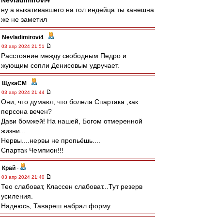
Nevladimirovi4
ну а выкативавшего на гол индейца ты канешна
же не заметил
Nevladimirovi4
-
03 апр 2024 21:51
Расстояние между свободным Педро и
жующим сопли Денисовым удручает.
ЩукаСМ
-
03 апр 2024 21:44
Они, что думают, что болела Спартака ,как
персона вечен?
Дави бомжей! На нашей, Богом отмеренной
жизни...
Нервы....нервы не пропьёшь....
Спартак Чемпион!!!
Край
-
03 апр 2024 21:40
Тео слабоват, Классен слабоват...Тут резерв
усиления.
Надеюсь, Тавареш набрал форму.