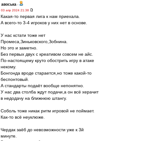
авоська
-
03 апр 2024 21:38
Какая-то первая лига к нам приехала.
А всего-то 3-4 игроков у них нет в основе.
У нас кстати тоже нет
Промеса,Зиньковского,Зобнина.
Но это и заметно.
Без первых двух с креативом совсем не айс.
По-настоящему круто обострить игру в атаке
некому.
Бонгонда вроде старается,но тоже какой-то
беспонтовый.
А стандарты подаёт вообще непонятно.
У нас два столба ждут подачи,а он всё херачит
в недодачу на ближнюю штангу.
Соболь тоже никак ритм игровой не поймает.
Как-то всё неуклюже.
Чердак заёб до невозможности уже к 3й
минуте.