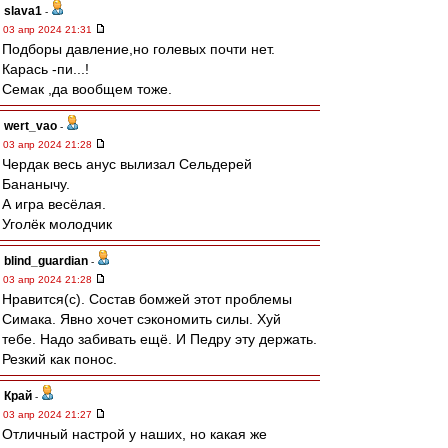
slava1
-
03 апр 2024 21:31
Подборы давление,но голевых почти нет.
Карась -пи...!
Семак ,да вообщем тоже.
wert_vao
-
03 апр 2024 21:28
Чердак весь анус вылизал Сельдерей
Бананычу.
А игра весёлая.
Уголёк молодчик
blind_guardian
-
03 апр 2024 21:28
Нравится(с). Состав бомжей этот проблемы
Симака. Явно хочет сэкономить силы. Хуй
тебе. Надо забивать ещё. И Педру эту держать.
Резкий как понос.
Край
-
03 апр 2024 21:27
Отличный настрой у наших, но какая же