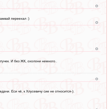
рамвай переехал :)
тучек. И без ЖК, охолони немного..
дачи. Еси чё, к Хлусевичу сие не относится-).