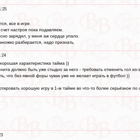
1:25
ся, все в игре.
а счет настроя пока подавляем.
ссно зарядил, у меня аж сердце упало.
емножко разбирается, надо признать.
:24
 хорошая характеристика тайма ))
та должно быть уже стыдно за него - требовать отменить гол из-за 
, что без явной форы чувак уже не желает играть в футбол ))
тировать хорошую игру в 1-м тайме во что-то более серьёзное по с
23