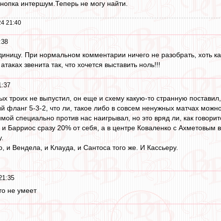
нопка интершум.Теперь не могу найти.
4 21:40
:38
 единицу. При нормальном комментарии ничего не разобрать, хоть к
атаках звенита так, что хочется выставить ноль!!!
1:37
ых троих не выпустил, он еще и схему какую-то странную поставил,
 фланг 5-3-2, что ли, такое либо в совсем ненужных матчах можн
имой специально против нас наигрывал, но это вряд ли, как говорит
 и Барриос сразу 20% от себя, а в центре Коваленко с Ахметовым 
.
о, и Вендела, и Клауда, и Сантоса того же. И Кассьеру.
21:35
то не умеет