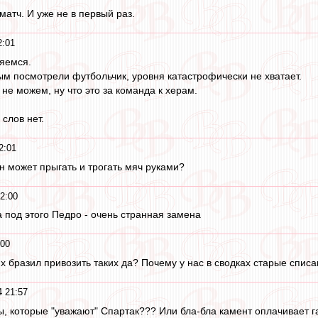
атч. И уже не в первый раз.
2:01
ляемся.
м посмотрели футбольчик, уровня катастрофически не хватает.
не можем, ну что это за команда к херам.
 слов нет.
2:01
он может прыгать и трогать мяч руками?
2:00
 под этого Педро - очень странная замена
:00
х бразил привозить таких да? Почему у нас в сводках старые списа
4 21:57
ры, которые "уважают" Спартак??? Или бла-бла камент оплачивает 