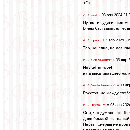
<C>
#
wod
» 03 апр 2024 21:
Ну, вот из удивившей ме
В чём был замысел их в
#
Край
» 03 апр 2024 21
Тео, конечно, не для кл
#
alek.vladimir
» 03 апр 
Nevladimirovi4
ну а выкативавшего на 
#
Nevladimirovi4
» 03 ап
Расстояние между своб
#
ЩукаСМ
» 03 апр 202
Они, что думают, что бо
Дави бомжей! На нашей,
Нервы....нервы не пропь
Спартак Чемпион!!!