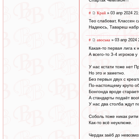
#
Край
» 03 апр 2024 21
Тео слабоват, Классен с
Надеюсь, Тавареш набр
#
авоська
» 03 апр 2024 
Какая-то первая лига к 
А всего-то 3-4 игроков у
У нас кстати тоже нет П
Но это и заметно.
Без первых двух с креат
По-настоящему круто обо
Бонгонда вроде старает
А стандарты подаёт воо
У нас два столба ждут п
Соболь тоже никак ритм
Как-то всё неуклюже.
Чердак заёб до невозмо