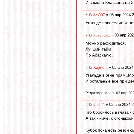
И замена Классена на З
#
des007
» 03 апр 2024 2
Угальде повеселил конеч
#
kuzmichC
» 03 апр 202
Можно расходиться.
Лучший тайм.
По Абаскалю.
#
Карелин
» 03 апр 2024
Угальде в огне прям..Мо
И остальные все при де
Редактировалось 03 апр 202
#
vlad45
» 03 апр 2024 2
что бросилось в глаза -
А так - ничё, с огоньком-
Кубок пока есть резон с