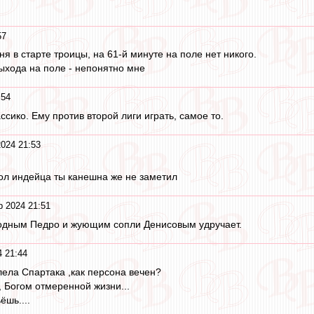
57
ня в старте троицы, на 61-й минуте на поле нет никого.
ыхода на поле - непонятно мне
:54
ассико. Ему против второй лиги играть, самое то.
2024 21:53
гол индейца ты канешна же не заметил
р 2024 21:51
одным Педро и жующим сопли Денисовым удручает.
4 21:44
лела Спартака ,как персона вечен?
 Богом отмеренной жизни...
ёшь....