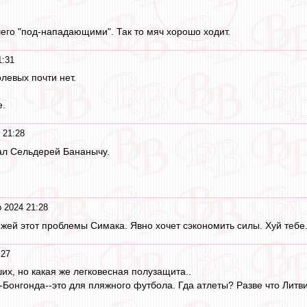
шего "под-нападающими". Так то мяч хорошо ходит.
1:31
левых почти нет.
е.
 21:28
ал Сельдерей Бананычу.
 2024 21:28
жей этот проблемы Симака. Явно хочет сэкономить силы. Хуй тебе.
:27
их, но какая же легковесная полузащита..
Бонгонда--это для пляжного футбола. Гда атлеты? Разве что Литви