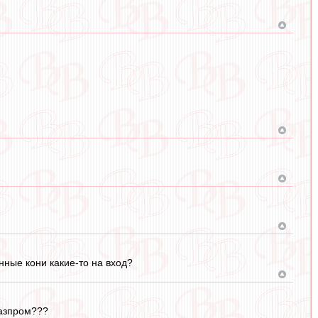
нные кони какие-то на вход?
газпром???