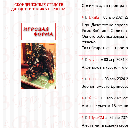
СБОР ДЕНЕЖНЫХ СРЕДСТВ
Селихов один проиграл м
ДЛЯ ДЕТЕЙ ТОЛИКА ГЕРЦЫНА
#
Влэйд
» 03 апр 2024 2
Нда. Даже тут не справ
Рома Зобнин с Селиховы
Одного ребенка закрыть 
Ужасно.
Так обсираться... просто
#
sbvinn
» 03 апр 2024 2
А Селихов в курсе, что 
#
Lubbie
» 03 апр 2024 2
Зобнин вместо Денисова
#
Йося
» 03 апр 2024 22
А мы не умеем 18-летни
#
ЩукаСМ
» 03 апр 202
А есть на тв коментато