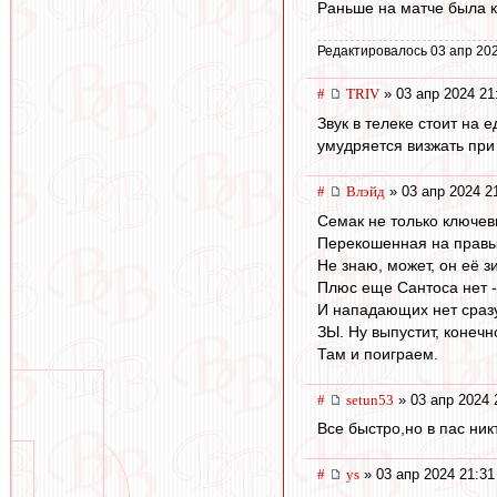
Раньше на матче была к
Редактировалось 03 апр 202
#
TRIV
» 03 апр 2024 21
Звук в телеке стоит на
умудряется визжать при 
#
Влэйд
» 03 апр 2024 2
Семак не только ключев
Перекошенная на правый
Не знаю, может, он её з
Плюс еще Сантоса нет -
И нападающих нет сразу
ЗЫ. Ну выпустит, конечн
Там и поиграем.
#
setun53
» 03 апр 2024 
Все быстро,но в пас ник
#
ys
» 03 апр 2024 21:31