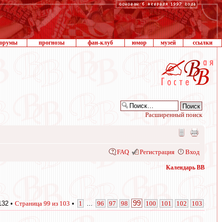
орумы
прогнозы
фан-клуб
юмор
музей
ссылки
Расширенный поиск
FAQ
Регистрация
Вход
Календарь ВВ
99
132 •
Страница
99
из
103
•
1
...
96
97
98
100
101
102
103