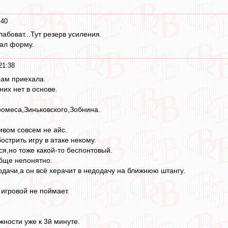
:40
лабоват...Тут резерв усиления.
ал форму.
21:38
нам приехала.
 них нет в основе.
ромеса,Зиньковского,Зобнина.
ивом совсем не айс.
стрить игру в атаке некому.
ся,но тоже какой-то беспонтовый.
бще непонятно.
одачи,а он всё херачит в недодачу на ближнюю штангу.
 игровой не поймает.
жности уже к 3й минуте.