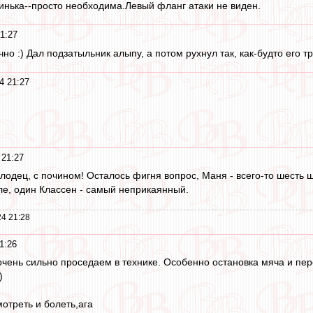
инька--просто необходима.Левый фланг атаки не виден.
1:27
но :) Дал подзатыльник алыпу, а потом рухнул так, как-будто его т
4 21:27
 21:27
лодец, с почином! Осталось фигня вопрос, Маня - всего-то шесть ш
ле, один Классен - самый неприкаянный.
4 21:28
1:26
 очень сильно проседаем в технике. Особенно остановка мяча и пере
)
мотреть и болеть,ага