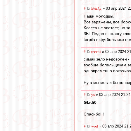
#
Влэйд
» 03 апр 2024 2
Наши молодцы.
Все заряжены, все борют
Класса не хватает, но з
ЗЫ. Педро в штангу кла
terpila в футбольчике н
#
recchi
» 03 апр 2024 21
симак зело недоволен -
вообще болельщикам зени
одновременно показывать
Ну а мы могли бы конвер
#
ys
» 03 апр 2024 21:24
Gladi0
,
Спасибо!!!
#
wod
» 03 апр 2024 21: