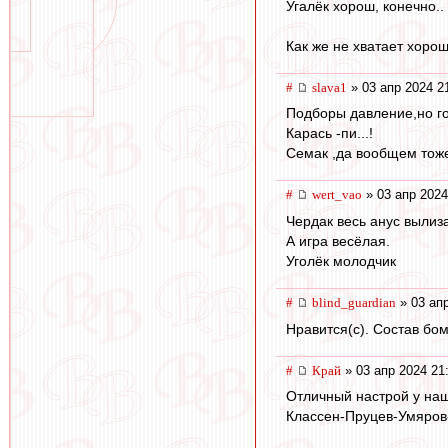
Угалёк хорош, конечно..
Как же не хватает хоро
#
slava1
» 03 апр 2024 2
Подборы давление,но го
Карась -пи...!
Семак ,да вообщем тож
#
wert_vao
» 03 апр 2024
Чердак весь анус вылиз
А игра весёлая.
Уголёк молодчик
#
blind_guardian
» 03 апр
Нравится(с). Состав бом
#
Край
» 03 апр 2024 21
Отличный настрой у наш
Классен-Пруцев-Умяров-