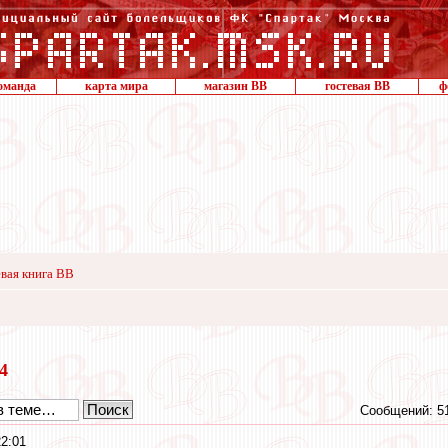
оманда
карта мира
магазин ВВ
гостевая ВВ
ф
вая книга ВВ
24
Сообщений: 5
22:01