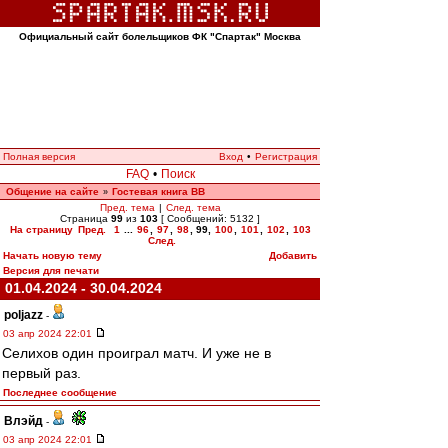
Официальный сайт болельщиков ФК "Спартак" Москва
Полная версия
Вход
•
Регистрация
FAQ
•
Поиск
Общение на сайте
Гостевая книга ВВ
»
Пред. тема
|
След. тема
Страница
99
из
103
[ Сообщений: 5132 ]
На страницу
Пред.
1
...
96
,
97
,
98
,
99
,
100
,
101
,
102
,
103
След.
Начать новую тему
Добавить
Версия для печати
01.04.2024 - 30.04.2024
poljazz
-
03 апр 2024 22:01
Селихов один проиграл матч. И уже не в
первый раз.
Последнее сообщение
Влэйд
-
03 апр 2024 22:01