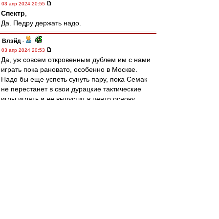
03 апр 2024 20:55
Спектр
,
Да. Педру держать надо.
Влэйд
-
03 апр 2024 20:53
Да, уж совсем откровенным дублем им с нами
играть пока рановато, особенно в Москве.
Надо бы еще успеть сунуть пару, пока Семак
не перестанет в свои дурацкие тактические
игры играть и не выпустит в центр основу.
Пока рвем их, конечно. Голову поднять не
могут, всё забираем.
Спектр
-
03 апр 2024 20:52
Боюсь накаркать, но Зенит что-то выглядит как
будто из 90-х пока
dodge
-
03 апр 2024 20:52
raladan
,