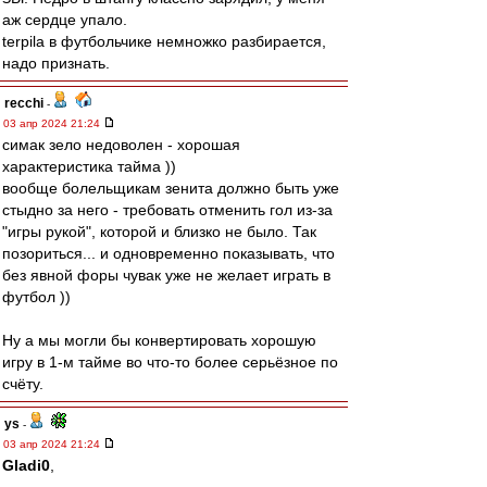
аж сердце упало.
terpila в футбольчике немножко разбирается,
надо признать.
recchi
-
03 апр 2024 21:24
симак зело недоволен - хорошая
характеристика тайма ))
вообще болельщикам зенита должно быть уже
стыдно за него - требовать отменить гол из-за
"игры рукой", которой и близко не было. Так
позориться... и одновременно показывать, что
без явной форы чувак уже не желает играть в
футбол ))
Ну а мы могли бы конвертировать хорошую
игру в 1-м тайме во что-то более серьёзное по
счёту.
ys
-
03 апр 2024 21:24
Gladi0
,