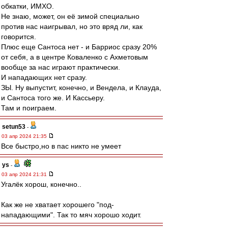
обкатки, ИМХО.
Не знаю, может, он её зимой специально
против нас наигрывал, но это вряд ли, как
говорится.
Плюс еще Сантоса нет - и Барриос сразу 20%
от себя, а в центре Коваленко с Ахметовым
вообще за нас играют практически.
И нападающих нет сразу.
ЗЫ. Ну выпустит, конечно, и Вендела, и Клауда,
и Сантоса того же. И Кассьеру.
Там и поиграем.
setun53
-
03 апр 2024 21:35
Все быстро,но в пас никто не умеет
ys
-
03 апр 2024 21:31
Угалёк хорош, конечно..
Как же не хватает хорошего "под-
нападающими". Так то мяч хорошо ходит.