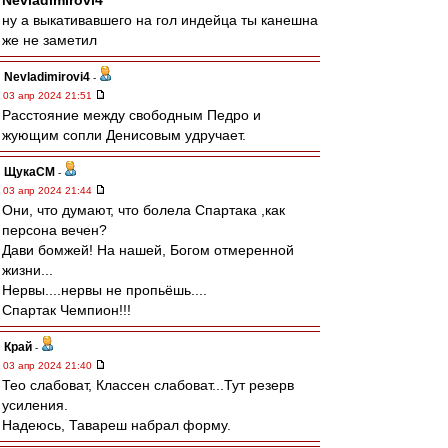
Nevladimirovi4
ну а выкативавшего на гол индейца ты канешна
же не заметил
Nevladimirovi4
-
03 апр 2024 21:51
Расстояние между свободным Педро и
жующим сопли Денисовым удручает.
ЩукаСМ
-
03 апр 2024 21:44
Они, что думают, что болела Спартака ,как
персона вечен?
Дави бомжей! На нашей, Богом отмеренной
жизни...
Нервы....нервы не пропьёшь....
Спартак Чемпион!!!
Край
-
03 апр 2024 21:40
Тео слабоват, Классен слабоват...Тут резерв
усиления.
Надеюсь, Тавареш набрал форму.