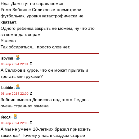
Нда. Даже тут не справляемся.
Рома Зобнин с Селиховым посмотрели
футбольчик, уровня катастрофически не
хватает.
Одного ребенка закрыть не можем, ну что это
за команда к херам.
Ужасно.
Так обсираться... просто слов нет.
sbvinn
-
03 апр 2024 22:01
А Селихов в курсе, что он может прыгать и
трогать мяч руками?
Lubbie
-
03 апр 2024 22:00
Зобнин вместо Денисова под этого Педро -
очень странная замена
Йося
-
03 апр 2024 22:00
А мы не умеем 18-летних бразил привозить
таких да? Почему у нас в сводках старые