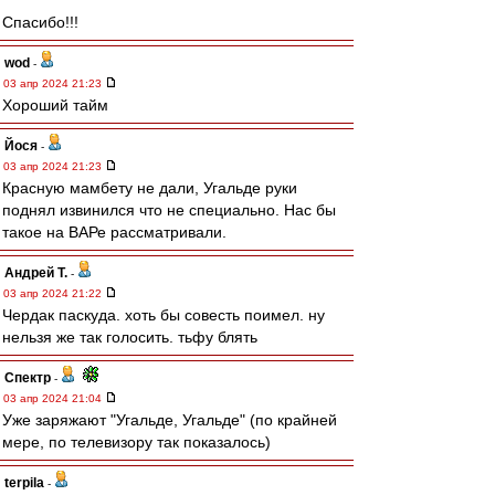
Спасибо!!!
wod
-
03 апр 2024 21:23
Хороший тайм
Йося
-
03 апр 2024 21:23
Красную мамбету не дали, Угальде руки
поднял извинился что не специально. Нас бы
такое на ВАРе рассматривали.
Андрей Т.
-
03 апр 2024 21:22
Чердак паскуда. хоть бы совесть поимел. ну
нельзя же так голосить. тьфу блять
Спектр
-
03 апр 2024 21:04
Уже заряжают "Угальде, Угальде" (по крайней
мере, по телевизору так показалось)
terpila
-