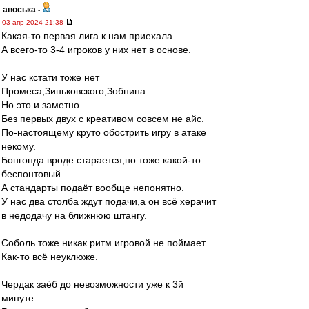
авоська
-
03 апр 2024 21:38
Какая-то первая лига к нам приехала.
А всего-то 3-4 игроков у них нет в основе.
У нас кстати тоже нет
Промеса,Зиньковского,Зобнина.
Но это и заметно.
Без первых двух с креативом совсем не айс.
По-настоящему круто обострить игру в атаке
некому.
Бонгонда вроде старается,но тоже какой-то
беспонтовый.
А стандарты подаёт вообще непонятно.
У нас два столба ждут подачи,а он всё херачит
в недодачу на ближнюю штангу.
Соболь тоже никак ритм игровой не поймает.
Как-то всё неуклюже.
Чердак заёб до невозможности уже к 3й
минуте.