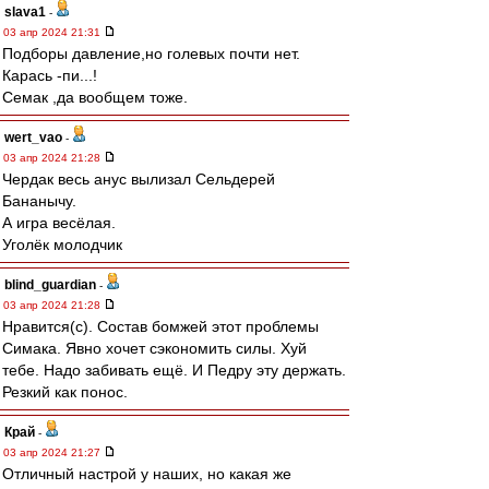
slava1
-
03 апр 2024 21:31
Подборы давление,но голевых почти нет.
Карась -пи...!
Семак ,да вообщем тоже.
wert_vao
-
03 апр 2024 21:28
Чердак весь анус вылизал Сельдерей
Бананычу.
А игра весёлая.
Уголёк молодчик
blind_guardian
-
03 апр 2024 21:28
Нравится(с). Состав бомжей этот проблемы
Симака. Явно хочет сэкономить силы. Хуй
тебе. Надо забивать ещё. И Педру эту держать.
Резкий как понос.
Край
-
03 апр 2024 21:27
Отличный настрой у наших, но какая же