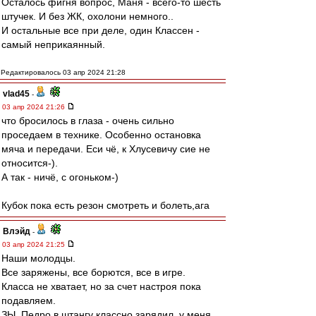
Осталось фигня вопрос, Маня - всего-то шесть
штучек. И без ЖК, охолони немного..
И остальные все при деле, один Классен -
самый неприкаянный.
Редактировалось 03 апр 2024 21:28
vlad45
-
03 апр 2024 21:26
что бросилось в глаза - очень сильно
проседаем в технике. Особенно остановка
мяча и передачи. Еси чё, к Хлусевичу сие не
относится-).
А так - ничё, с огоньком-)
Кубок пока есть резон смотреть и болеть,ага
Влэйд
-
03 апр 2024 21:25
Наши молодцы.
Все заряжены, все борются, все в игре.
Класса не хватает, но за счет настроя пока
подавляем.
ЗЫ. Педро в штангу классно зарядил, у меня