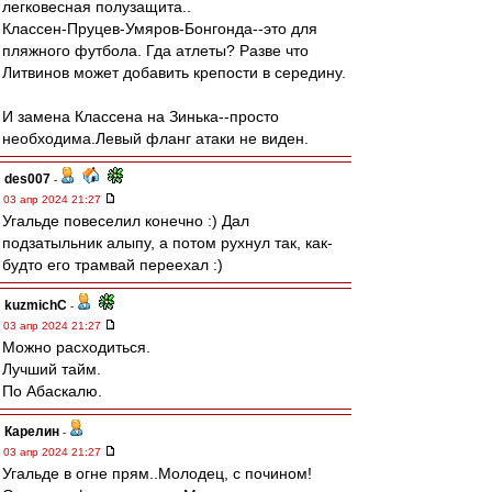
легковесная полузащита..
Классен-Пруцев-Умяров-Бонгонда--это для
пляжного футбола. Гда атлеты? Разве что
Литвинов может добавить крепости в середину.
И замена Классена на Зинька--просто
необходима.Левый фланг атаки не виден.
des007
-
03 апр 2024 21:27
Угальде повеселил конечно :) Дал
подзатыльник алыпу, а потом рухнул так, как-
будто его трамвай переехал :)
kuzmichC
-
03 апр 2024 21:27
Можно расходиться.
Лучший тайм.
По Абаскалю.
Карелин
-
03 апр 2024 21:27
Угальде в огне прям..Молодец, с почином!