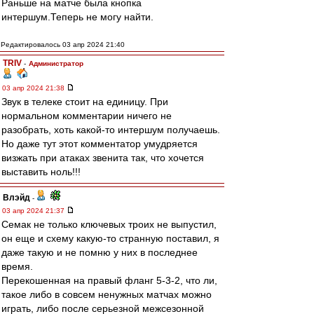
Раньше на матче была кнопка
интершум.Теперь не могу найти.
Редактировалось 03 апр 2024 21:40
TRIV
-
Администратор
03 апр 2024 21:38
Звук в телеке стоит на единицу. При
нормальном комментарии ничего не
разобрать, хоть какой-то интершум получаешь.
Но даже тут этот комментатор умудряется
визжать при атаках звенита так, что хочется
выставить ноль!!!
Влэйд
-
03 апр 2024 21:37
Семак не только ключевых троих не выпустил,
он еще и схему какую-то странную поставил, я
даже такую и не помню у них в последнее
время.
Перекошенная на правый фланг 5-3-2, что ли,
такое либо в совсем ненужных матчах можно
играть, либо после серьезной межсезонной